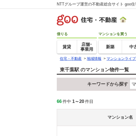
NTTグループ運営の不動産総合サイト goo
借りる
マンションを買う
店舗･
賃貸
新築
中
事業用
住宅・不動産
>
地域情報
>
マンションライブ
東千葉駅 のマンション物件一覧
キーワードから探す
66
1～20
件中
件目
マンション名