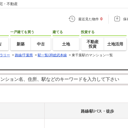
住宅・不動産
0
最近見た物件
保
一戸建てを買う
建てる
投資する
不動産
古
新築
中古
土地
土地活用
投資
ラリー
>
路線/千葉県
>
駅一覧/JR総武本線
>
東千葉駅のマンション一覧
路線⁄駅⁄バス・徒歩