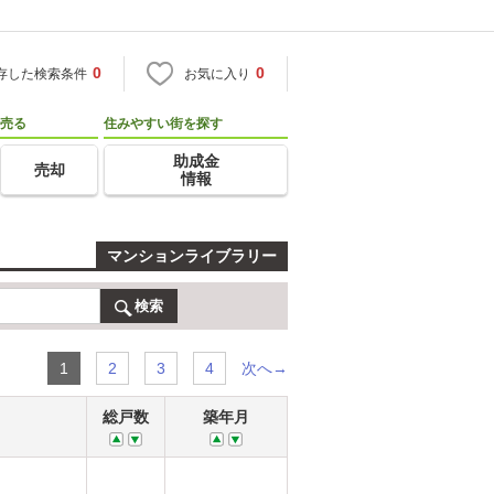
0
0
存した検索条件
お気に入り
売る
住みやすい街を探す
助成金
売却
情報
マンションライブラリー
検索
次へ→
1
2
3
4
総戸数
築年月