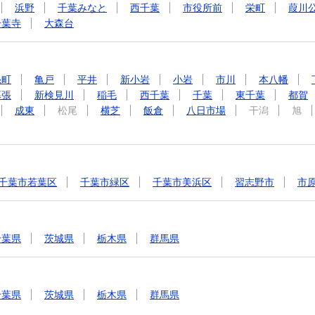
浜野
千葉みなと
西千葉
市役所前
栄町
葭川
千葉寺
大森台
糸町
亀戸
平井
新小岩
小岩
市川
本八幡
幕張
新検見川
稲毛
西千葉
千葉
東千葉
都賀
成東
松尾
横芝
飯倉
八日市場
干潟
旭
千葉市若葉区
千葉市緑区
千葉市美浜区
習志野市
市
千葉県
茨城県
栃木県
群馬県
千葉県
茨城県
栃木県
群馬県