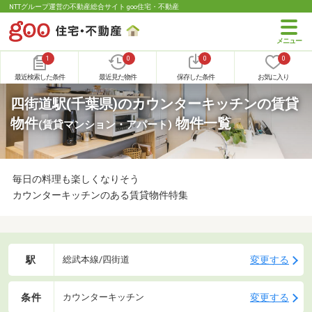
NTTグループ運営の不動産総合サイト goo住宅・不動産
1
0
0
0
最近検索した条件
最近見た物件
保存した条件
お気に入り
四街道駅(千葉県)のカウンターキッチンの賃貸
物件
物件一覧
(賃貸マンション・アパート)
毎日の料理も楽しくなりそう
カウンターキッチンのある賃貸物件特集
駅
変更する
総武本線/四街道
条件
変更する
カウンターキッチン