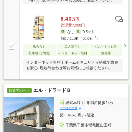
で安心。現地待合わせ等お気軽にご相談ください。
8.40
万円
管理費7,000円
なし
0.5ヶ月
2
1階 / 2LDK（50.68m
）
敷金なし
二人暮らし
バス・トイレ別
駐車場(近隣含)
インターネット無料
角部屋
インターネット無料！ホームセキュリティ搭載で防犯
も安心♪現地待合わせ等お気軽にご相談ください。
エル・ドラードＢ
賃貸アパート
総武本線 四街道駅 徒歩24分
その他の交通
築11年6ヶ月 / 2階建
千葉県千葉市稲毛区山王町