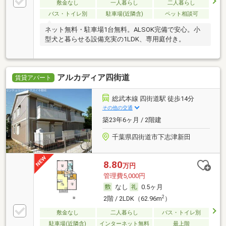
敷金なし
一人暮らし
二人暮らし
バス・トイレ別
駐車場(近隣含)
ペット相談可
ネット無料・駐車場1台無料。ALSOK完備で安心。小
型犬と暮らせる設備充実の1LDK、専用庭付き。
アルカディア四街道
賃貸アパート
総武本線 四街道駅 徒歩14分
その他の交通
築23年6ヶ月 / 2階建
千葉県四街道市下志津新田
8.80
万円
管理費5,000円
なし
0.5ヶ月
2
2階 / 2LDK（62.96m
）
敷金なし
二人暮らし
バス・トイレ別
駐車場(近隣含)
インターネット無料
最上階