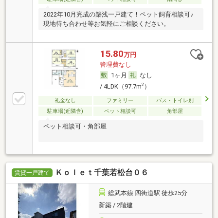
2022年10月完成の築浅一戸建て！ペット飼育相談可♪
現地待ち合わせ等お気軽にご相談ください。
15.80
万円
管理費なし
1ヶ月
なし
2
/ 4LDK（97.7m
）
礼金なし
ファミリー
バス・トイレ別
駐車場(近隣含)
ペット相談可
角部屋
ペット相談可・角部屋
Ｋｏｌｅｔ千葉若松台０６
賃貸一戸建て
総武本線 四街道駅 徒歩25分
新築 / 2階建