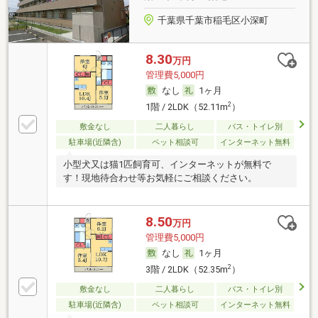
千葉県千葉市稲毛区小深町
8.30
万円
管理費5,000円
なし
1ヶ月
2
1階 / 2LDK（52.11m
）
敷金なし
二人暮らし
バス・トイレ別
駐車場(近隣含)
ペット相談可
インターネット無料
小型犬又は猫1匹飼育可、インターネットが無料で
す！現地待合わせ等お気軽にご相談ください。
8.50
万円
管理費5,000円
なし
1ヶ月
2
3階 / 2LDK（52.35m
）
敷金なし
二人暮らし
バス・トイレ別
駐車場(近隣含)
ペット相談可
インターネット無料