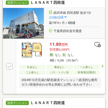
ＬＡＮＡＲＴ四街道
賃貸マンション
総武本線 四街道駅 徒歩1分
その他の交通
築1年9ヶ月 / 4階建
千葉県四街道市鹿渡
11.80
万円
管理費6,000円
なし
なし
2
4階 / 1LDK（35.5m
）
礼金なし
敷金なし
一人暮らし
二人暮らし
バス・トイレ別
駐車場(近隣含)
2024年12月完成の駅前築浅マンション！経済的な都市
ガス♪現地待合わせ等お気軽にお問い合わせ下さい
ＬＡＮＡＲＴ四街道
賃貸マンション