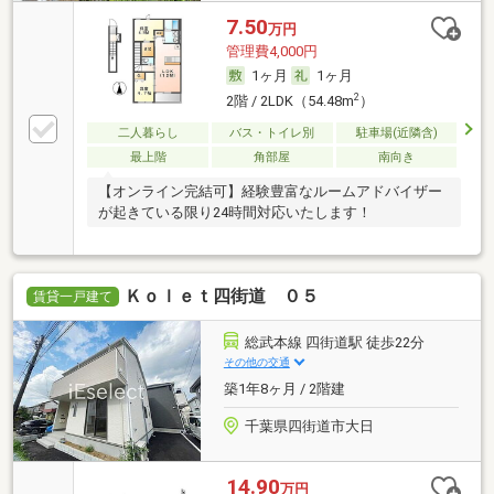
7.50
万円
管理費4,000円
1ヶ月
1ヶ月
2
2階 / 2LDK（54.48m
）
二人暮らし
バス・トイレ別
駐車場(近隣含)
最上階
角部屋
南向き
【オンライン完結可】経験豊富なルームアドバイザー
が起きている限り24時間対応いたします！
Ｋｏｌｅｔ四街道 ０５
賃貸一戸建て
総武本線 四街道駅 徒歩22分
その他の交通
築1年8ヶ月 / 2階建
千葉県四街道市大日
14.90
万円