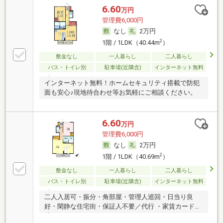
6.60
万円
管理費6,000円
なし
2万円
2
1階 / 1LDK（40.44m
）
敷金なし
一人暮らし
二人暮らし
バス・トイレ別
駐車場(近隣含)
インターネット無料
インターネット無料！ホームセキュリティ搭載で防犯
面も安心♪現地待合わせ等お気軽にご相談ください。
6.60
万円
管理費6,000円
なし
2万円
2
1階 / 1LDK（40.69m
）
敷金なし
一人暮らし
二人暮らし
バス・トイレ別
駐車場(近隣含)
インターネット無料
二人入居可・振分・角部屋・管理人巡回・日当り良
好・閑静な住宅街・保証人不要／代行 ・家賃カード決
済可