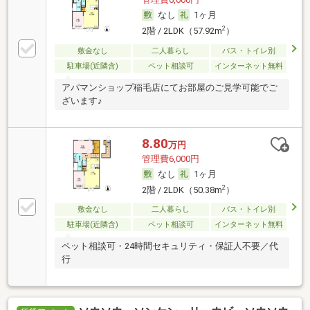
なし
1ヶ月
2
2階 / 2LDK（57.92m
）
敷金なし
二人暮らし
バス・トイレ別
駐車場(近隣含)
ペット相談可
インターネット無料
アパマンショップ稲毛店にてお部屋のご見学可能でご
ざいます♪
8.80
万円
管理費6,000円
なし
1ヶ月
2
2階 / 2LDK（50.38m
）
敷金なし
二人暮らし
バス・トイレ別
駐車場(近隣含)
ペット相談可
インターネット無料
ペット相談可・24時間セキュリティ・保証人不要／代
行