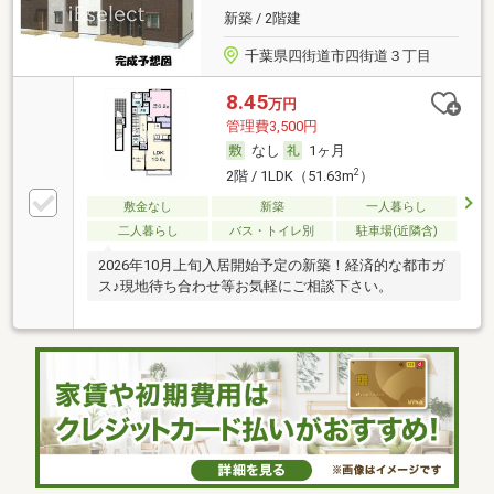
新築 / 2階建
千葉県四街道市四街道３丁目
8.45
万円
管理費3,500円
なし
1ヶ月
2
2階 / 1LDK（51.63m
）
敷金なし
新築
一人暮らし
二人暮らし
バス・トイレ別
駐車場(近隣含)
2026年10月上旬入居開始予定の新築！経済的な都市ガ
ス♪現地待ち合わせ等お気軽にご相談下さい。