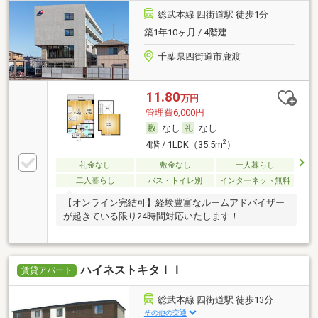
総武本線 四街道駅 徒歩1分
築1年10ヶ月 / 4階建
千葉県四街道市鹿渡
11.80
万円
管理費6,000円
なし
なし
2
4階 / 1LDK（35.5m
）
礼金なし
敷金なし
一人暮らし
二人暮らし
バス・トイレ別
インターネット無料
【オンライン完結可】経験豊富なルームアドバイザー
が起きている限り24時間対応いたします！
ハイネストキタＩＩ
賃貸アパート
総武本線 四街道駅 徒歩13分
その他の交通