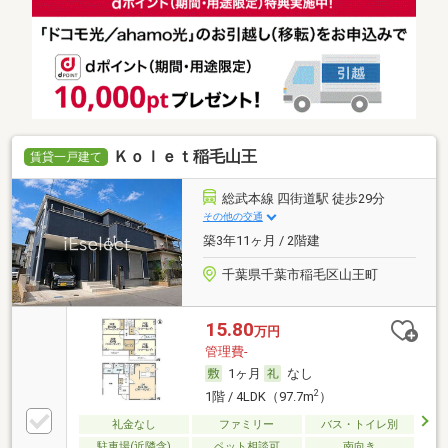
Ｋｏｌｅｔ稲毛山王
賃貸一戸建て
総武本線 四街道駅 徒歩29分
その他の交通
築3年11ヶ月 / 2階建
千葉県千葉市稲毛区山王町
15.80
万円
管理費-
1ヶ月
なし
2
1階 / 4LDK（97.7m
）
礼金なし
ファミリー
バス・トイレ別
駐車場(近隣含)
ペット相談可
南向き