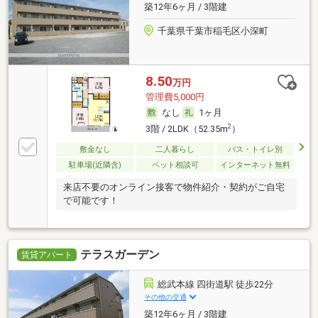
築12年6ヶ月 / 3階建
千葉県千葉市稲毛区小深町
8.50
万円
管理費5,000円
なし
1ヶ月
2
3階 / 2LDK（52.35m
）
敷金なし
二人暮らし
バス・トイレ別
駐車場(近隣含)
ペット相談可
インターネット無料
来店不要のオンライン接客で物件紹介・契約がご自宅
で可能です！
テラスガーデン
賃貸アパート
総武本線 四街道駅 徒歩22分
その他の交通
築12年6ヶ月 / 3階建