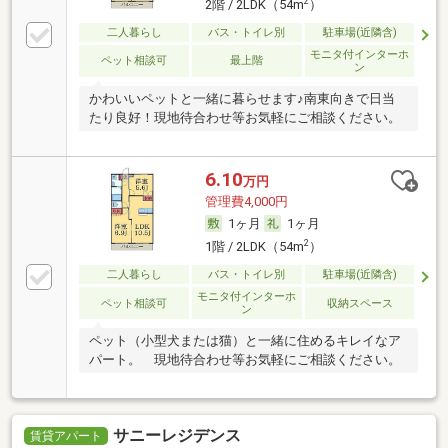
2
2階 / 2LDK（54m
）
二人暮らし
バス・トイレ別
駐車場(近隣含)
モニタ付インターホ
ペット相談可
最上階
ン
かわいいペットと一緒に暮らせます♪南東向きで日当
たり良好！現地待合わせ等お気軽にご相談ください。
6.10
万円
管理費4,000円
1ヶ月
1ヶ月
2
1階 / 2LDK（54m
）
二人暮らし
バス・トイレ別
駐車場(近隣含)
モニタ付インターホ
ペット相談可
収納スペース
ン
ペット（小型犬または猫）と一緒に住めるキレイなア
パート。 現地待合わせ等お気軽にご相談ください。
サニーレジデンス
賃貸アパート