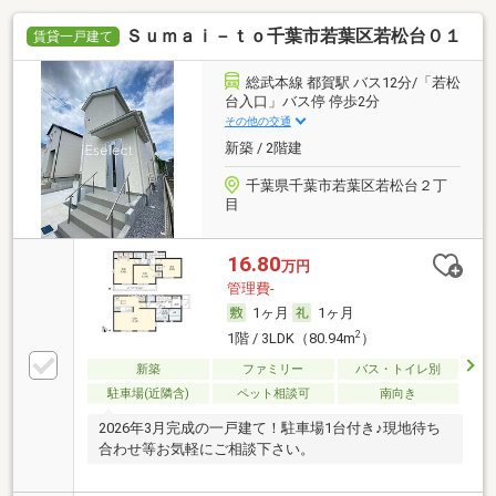
Ｓｕｍａｉ－ｔｏ千葉市若葉区若松台０１
賃貸一戸建て
総武本線 都賀駅 バス12分/「若松
台入口」バス停 停歩2分
その他の交通
新築 / 2階建
千葉県千葉市若葉区若松台２丁
目
16.80
万円
管理費-
1ヶ月
1ヶ月
2
1階 / 3LDK（80.94m
）
新築
ファミリー
バス・トイレ別
駐車場(近隣含)
ペット相談可
南向き
2026年3月完成の一戸建て！駐車場1台付き♪現地待ち
合わせ等お気軽にご相談下さい。