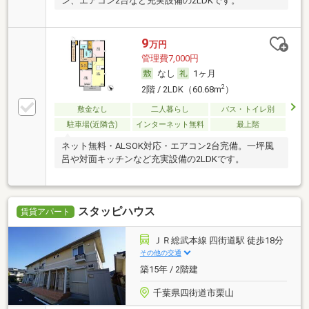
ン、エアコン2台など充実設備の2LDKです。
9
万円
管理費7,000円
なし
1ヶ月
2
2階 / 2LDK（60.68m
）
敷金なし
二人暮らし
バス・トイレ別
駐車場(近隣含)
インターネット無料
最上階
ネット無料・ALSOK対応・エアコン2台完備。一坪風
呂や対面キッチンなど充実設備の2LDKです。
スタッピハウス
賃貸アパート
ＪＲ総武本線 四街道駅 徒歩18分
その他の交通
築15年 / 2階建
千葉県四街道市栗山