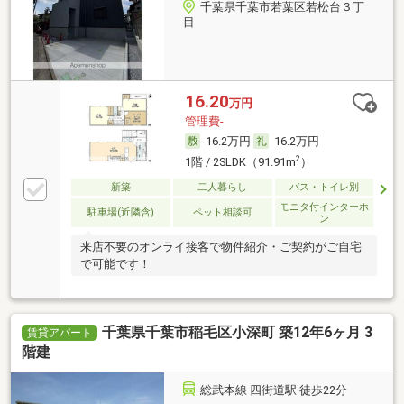
千葉県千葉市若葉区若松台３丁
目
16.20
万円
管理費-
16.2万円
16.2万円
2
1階 / 2SLDK（91.91m
）
新築
二人暮らし
バス・トイレ別
モニタ付インターホ
駐車場(近隣含)
ペット相談可
ン
来店不要のオンライ接客で物件紹介・ご契約がご自宅
で可能です！
千葉県千葉市稲毛区小深町 築12年6ヶ月 3
賃貸アパート
階建
総武本線 四街道駅 徒歩22分