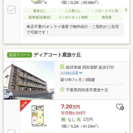
2
1階 / 2LDK（50.68m
）
敷金なし
二人暮らし
バス・トイレ別
駐車場(近隣含)
インターネット無料
角部屋
来店不要のオンライ接客で物件紹介・ご契約がご自宅
で可能です！
ディアコート鹿放ケ丘
賃貸アパート
総武本線 四街道駅 徒歩27分
その他の交通
築13年7ヶ月 / 3階建
千葉県四街道市鹿放ケ丘
7.20
万円
管理費6,500円
なし
2万円
2
1階 / 1LDK（41.29m
）