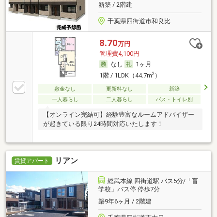
新築 / 2階建
千葉県四街道市和良比
8.70
万円
管理費4,100円
なし
1ヶ月
2
1階 / 1LDK（44.7m
）
敷金なし
更新料なし
新築
一人暮らし
二人暮らし
バス・トイレ別
【オンライン完結可】経験豊富なルームアドバイザー
が起きている限り24時間対応いたします！
リアン
賃貸アパート
総武本線 四街道駅 バス5分/「盲
学校」バス停 停歩7分
築9年6ヶ月 / 2階建