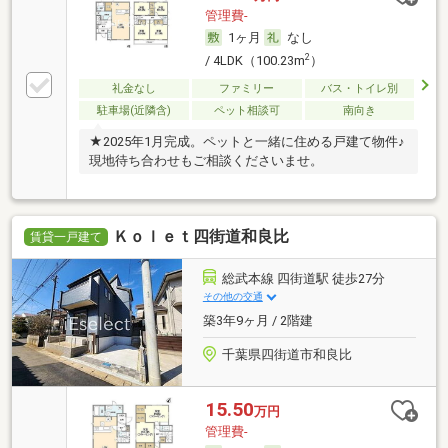
管理費-
1ヶ月
なし
2
/ 4LDK（100.23m
）
礼金なし
ファミリー
バス・トイレ別
駐車場(近隣含)
ペット相談可
南向き
★2025年1月完成。ペットと一緒に住める戸建て物件♪
現地待ち合わせもご相談くださいませ。
Ｋｏｌｅｔ四街道和良比
賃貸一戸建て
総武本線 四街道駅 徒歩27分
その他の交通
築3年9ヶ月 / 2階建
千葉県四街道市和良比
15.50
万円
管理費-