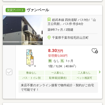
ヴァンベール
賃貸アパート
総武本線 四街道駅 バス9分/「山
王公民館」バス停 停歩6分
築8年7ヶ月 / 2階建
千葉県千葉市稲毛区山王町
8.30
万円
管理費5,000円
なし
1ヶ月
2
1階 / 1LDK（40.8m
）
敷金なし
一人暮らし
二人暮らし
バス・トイレ別
駐車場(近隣含)
ペット相談可
来店不要のオンライン接客で物件紹介・契約がご自宅
で可能です！