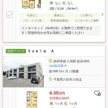
なし
なし
2
2階 / 2LDK（58.8m
）
礼金なし
敷金なし
二人暮らし
バス・トイレ別
駐車場(近隣含)
インターネット無料
インターネット（NURO光）が無料でご利用できま
す！現地待合わせ等お気軽にご相談ください
Ｖｕｅｌａ Ａ
賃貸アパート
総武本線 八街駅 徒歩28分
その他の交通
築18年10ヶ月 / 2階建
千葉県八街市八街ほ
6.30
万円
管理費4,000円
1ヶ月
1ヶ月