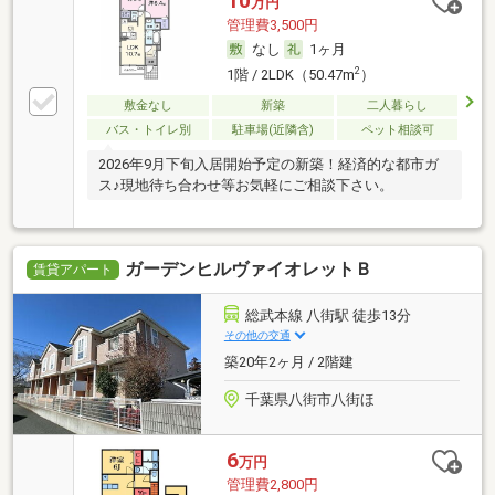
10
万円
管理費3,500円
なし
1ヶ月
2
1階 / 2LDK（50.47m
）
敷金なし
新築
二人暮らし
バス・トイレ別
駐車場(近隣含)
ペット相談可
2026年9月下旬入居開始予定の新築！経済的な都市ガ
ス♪現地待ち合わせ等お気軽にご相談下さい。
ガーデンヒルヴァイオレットＢ
賃貸アパート
総武本線 八街駅 徒歩13分
その他の交通
築20年2ヶ月 / 2階建
千葉県八街市八街ほ
6
万円
管理費2,800円