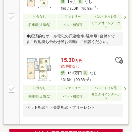
1ヶ月
なし
2
1階 / 3LDK（90.88m
）
礼金なし
ファミリー
バス・トイレ別
モニタ付インターホ
駐車場(近隣含)
ペット相談可
ン
◆経済的なオール電化の戸建物件♪駐車場1台付きで
す！現地待ち合わせ等お気軽にご相談ください。
15.30
万円
管理費なし
15.3万円
なし
2
/ 3LDK（90.88m
）
礼金なし
ファミリー
バス・トイレ別
モニタ付インターホ
駐車場(近隣含)
ペット相談可
ン
ペット相談可・楽器相談・フリーレント