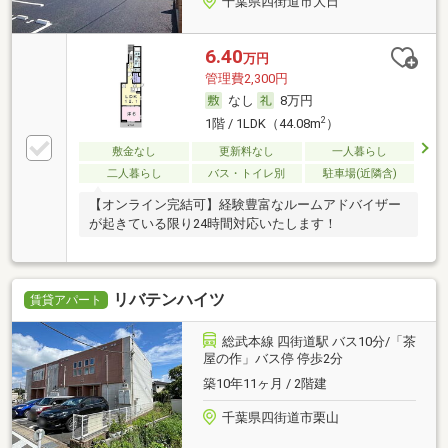
千葉県四街道市大日
6.40
万円
管理費2,300円
なし
8万円
2
1階 / 1LDK（44.08m
）
敷金なし
更新料なし
一人暮らし
二人暮らし
バス・トイレ別
駐車場(近隣含)
【オンライン完結可】経験豊富なルームアドバイザー
が起きている限り24時間対応いたします！
リバテンハイツ
賃貸アパート
総武本線 四街道駅 バス10分/「茶
屋の作」バス停 停歩2分
築10年11ヶ月 / 2階建
千葉県四街道市栗山