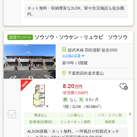
ネット無料・収納豊富な2LDK。駅や生活施設も徒歩圏
内。
ソウソウ・ソウケン・リュウビ ソウソウ
賃貸アパート
総武本線 四街道駅 徒歩20分
その他の交通
築10年 / 2階建
千葉県四街道市栗山
8.20
万円
管理費7,000円
なし
0.5ヶ月
2
1階 / 2LDK（50.68m
）
敷金なし
二人暮らし
バス・トイレ別
駐車場(近隣含)
インターネット無料
角部屋
ALSOK搭載・ネット無料。一坪風呂や対面式キッチ