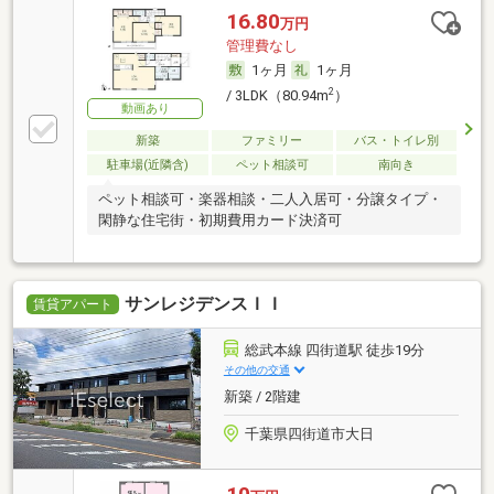
16.80
万円
管理費なし
1ヶ月
1ヶ月
2
/ 3LDK（80.94m
）
動画あり
新築
ファミリー
バス・トイレ別
駐車場(近隣含)
ペット相談可
南向き
ペット相談可・楽器相談・二人入居可・分譲タイプ・
閑静な住宅街・初期費用カード決済可
サンレジデンスＩＩ
賃貸アパート
総武本線 四街道駅 徒歩19分
その他の交通
新築 / 2階建
千葉県四街道市大日