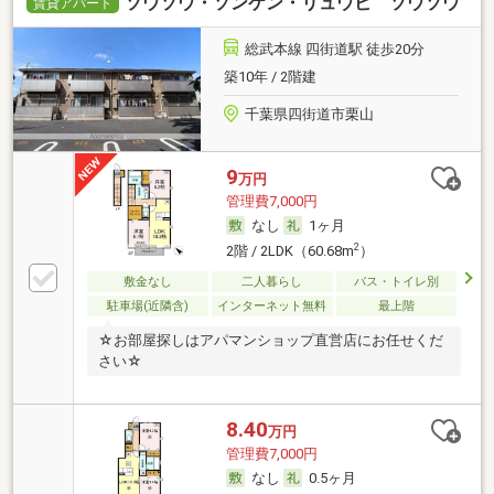
ソウソウ・ソンケン・リュウビ ソウソウ
賃貸アパート
総武本線 四街道駅 徒歩20分
築10年 / 2階建
千葉県四街道市栗山
9
万円
管理費7,000円
なし
1ヶ月
2
2階 / 2LDK（60.68m
）
敷金なし
二人暮らし
バス・トイレ別
駐車場(近隣含)
インターネット無料
最上階
☆お部屋探しはアパマンショップ直営店にお任せくだ
さい☆
8.40
万円
管理費7,000円
なし
0.5ヶ月