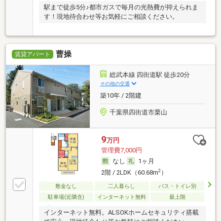
駅まで徒歩5分♪都市ガスで毎月の光熱費が抑えられま
す！現地待合わせ等お気軽にご相談ください。
曹操
賃貸アパート
総武本線 四街道駅 徒歩20分
その他の交通
築10年 / 2階建
千葉県四街道市栗山
9
万円
管理費7,000円
なし
1ヶ月
2
2階 / 2LDK（60.68m
）
敷金なし
二人暮らし
バス・トイレ別
駐車場(近隣含)
インターネット無料
最上階
インターネット無料。ALSOKホームセキュリティ搭載