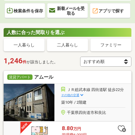
新着メールを受
検索条件を保存
アプリで探す
取る
人数に合った間取りを選ぶ
一人暮らし
二人暮らし
ファミリー
1,246
件
が該当しました。
アムール
賃貸アパート
ＪＲ総武本線 四街道駅 徒歩22分
その他の交通
築10年 / 2階建
千葉県四街道市和良比
8.80
万円
管理費6,000円