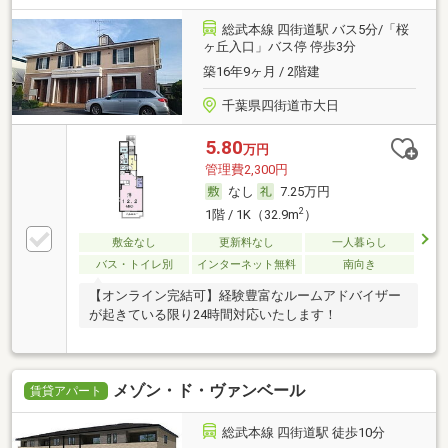
総武本線 四街道駅 バス5分/「桜
ヶ丘入口」バス停 停歩3分
築16年9ヶ月 / 2階建
千葉県四街道市大日
5.80
万円
管理費2,300円
なし
7.25万円
2
1階 / 1K（32.9m
）
敷金なし
更新料なし
一人暮らし
バス・トイレ別
インターネット無料
南向き
【オンライン完結可】経験豊富なルームアドバイザー
が起きている限り24時間対応いたします！
メゾン・ド・ヴァンベール
賃貸アパート
総武本線 四街道駅 徒歩10分