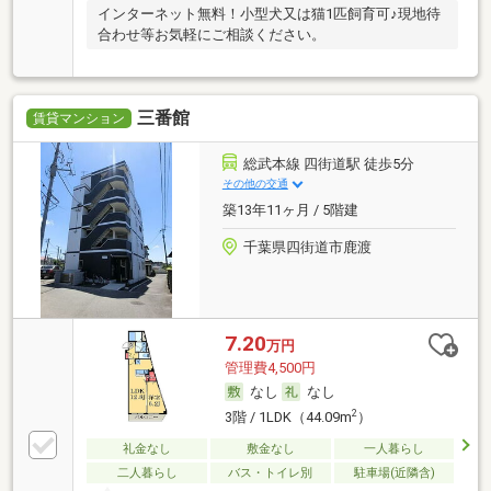
インターネット無料！小型犬又は猫1匹飼育可♪現地待
合わせ等お気軽にご相談ください。
三番館
賃貸マンション
総武本線 四街道駅 徒歩5分
その他の交通
築13年11ヶ月 / 5階建
千葉県四街道市鹿渡
7.20
万円
管理費4,500円
なし
なし
2
3階 / 1LDK（44.09m
）
礼金なし
敷金なし
一人暮らし
二人暮らし
バス・トイレ別
駐車場(近隣含)