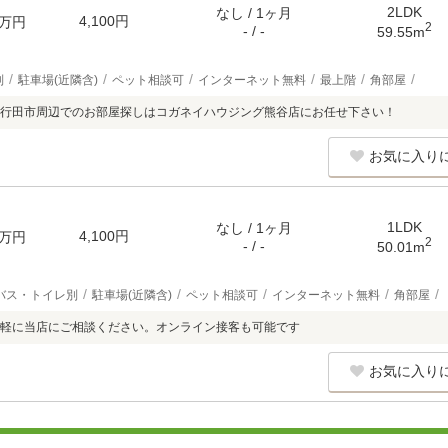
2LDK
なし / 1ヶ月
4,100円
万円
2
- / -
59.55m
別
駐車場(近隣含)
ペット相談可
インターネット無料
最上階
角部屋
行田市周辺でのお部屋探しはコガネイハウジング熊谷店にお任せ下さい！
お気に入り
1LDK
なし / 1ヶ月
4,100円
万円
2
- / -
50.01m
バス・トイレ別
駐車場(近隣含)
ペット相談可
インターネット無料
角部屋
軽に当店にご相談ください。オンライン接客も可能です
お気に入り