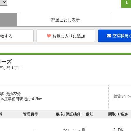
1
部屋ごとに表示
お気に入りに追加
空室状況
ローズ
市小島１丁目
駅 徒歩22分
賃貸アパ
本庄早稲田駅 徒歩4.2km
料
管理費等
敷/礼/保証/敷引・償却
間取り/広さ
2LDK
なし / 1ヶ月