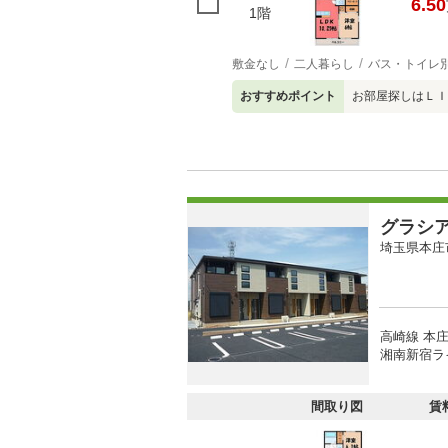
6.50
1階
敷金なし
二人暮らし
バス・トイレ
おすすめポイント
お部屋探しはＬＩ
グラシ
埼玉県本庄
高崎線 本庄
湘南新宿ライ
間取り図
賃