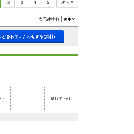
2
3
4
5
次へ
表示建物数
などをお問い合わせする(無料)
ート
築17年9ヶ月