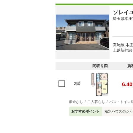
ソレイ
埼玉県本庄
高崎線 本庄
上越新幹線 
間取り図
賃
2階
6.40
敷金なし
二人暮らし
バス・トイレ
おすすめポイント
積水ハウスのシャ