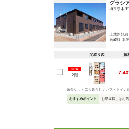
グラシ
埼玉県本庄
上越新幹線 
高崎線 本庄
間取り図
賃
NEW
7.40
2階
敷金なし
二人暮らし
バス・トイレ
おすすめポイント
お部屋探しはお気