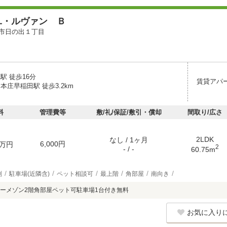
ユ・ルヴァン Ｂ
市日の出１丁目
駅 徒歩16分
賃貸アパ
本庄早稲田駅 徒歩3.2km
料
管理費等
敷/礼/保証/敷引・償却
間取り/広さ
2LDK
なし / 1ヶ月
6,000円
万円
2
- / -
60.75m
別
駐車場(近隣含)
ペット相談可
最上階
角部屋
南向き
ーメゾン2階角部屋ペット可駐車場1台付き無料
お気に入り