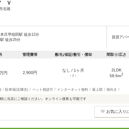
ア Ｖ
市北堀
本庄早稲田駅 徒歩12分
賃貸アパ
駅 徒歩25分
料
管理費等
敷/礼/保証/敷引・償却
間取り/広さ
2LDK
なし / 1ヶ月
2,900円
万円
2
- / -
58.6m
別
駐車場(近隣含)
ペット相談可
インターネット無料
最上階
南向き
軽に当店にご相談ください。オンライン接客も可能です
お気に入り