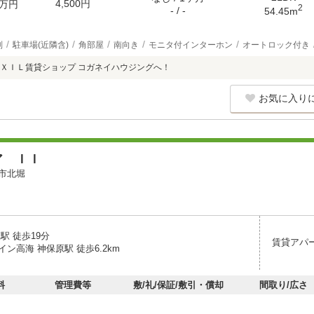
4,500円
万円
2
- / -
54.45m
別
駐車場(近隣含)
角部屋
南向き
モニタ付インターホン
オートロック付き
ＸＩＬ賃貸ショップ コガネイハウジングへ！
お気に入り
ア ＩＩ
市北堀
駅 徒歩19分
賃貸アパ
ン高海 神保原駅 徒歩6.2km
料
管理費等
敷/礼/保証/敷引・償却
間取り/広さ