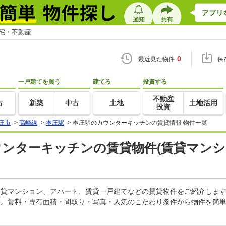
住宅・不動産
0
最近見た物件
保
一戸建てを買う
建てる
投資する
不動産
古
新築
中古
土地
土地活用
投資
庄市
>
高崎線
>
本庄駅
>
本庄駅のカウンターキッチンの賃貸情報 物件一覧
ウンターキッチンの賃貸物件(賃貸マンシ
の賃貸マンション、アパート、賃貸一戸建てなどの賃貸物件をご紹介しま
産。賃料・専有面積・間取り・写真・人気のこだわり条件から物件を簡単