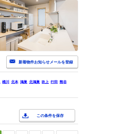
尾
桶川
北本
鴻巣
北鴻巣
吹上
行田
熊谷
この条件を保存