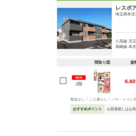
レスポ
埼玉県本庄
八高線 児玉
高崎線 本庄
間取り図
賃
NEW
6.60
2階
敷金なし
二人暮らし
バス・トイレ
おすすめポイント
お部屋探しはお気