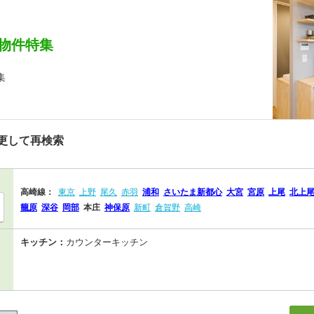
物件特集
集
更して再検索
高崎線：
東京
上野
尾久
赤羽
浦和
さいたま新都心
大宮
宮原
上尾
北上
籠原
深谷
岡部
本庄
神保原
新町
倉賀野
高崎
キッチン：
カウンターキッチン