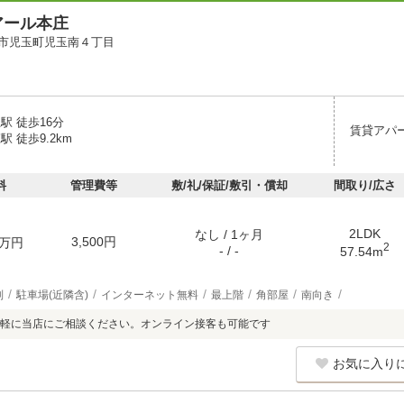
アール本庄
市児玉町児玉南４丁目
駅 徒歩16分
賃貸アパ
駅 徒歩9.2km
料
管理費等
敷/礼/保証/敷引・償却
間取り/広さ
2LDK
なし / 1ヶ月
3,500円
万円
2
- / -
57.54m
別
駐車場(近隣含)
インターネット無料
最上階
角部屋
南向き
軽に当店にご相談ください。オンライン接客も可能です
お気に入り