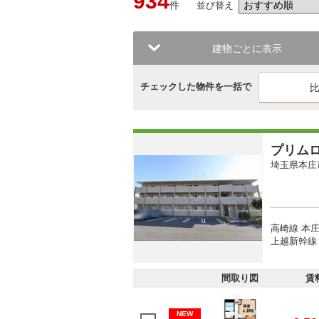
934
件
並び替え
建物ごとに表示
チェックした物件を一括で
プリム
埼玉県本庄
高崎線 本庄
上越新幹線 
間取り図
賃
NEW