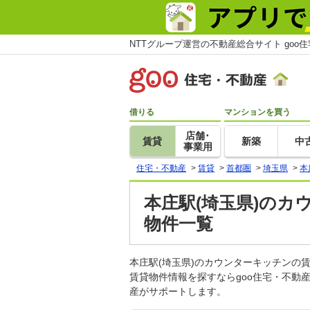
NTTグループ運営の不動産総合サイト goo
借りる
マンションを買う
店舗･
賃貸
新築
中
事業用
住宅・不動産
>
賃貸
>
首都圏
>
埼玉県
>
本
本庄駅(埼玉県)のカ
物件一覧
本庄駅(埼玉県)のカウンターキッチン
賃貸物件情報を探すならgoo住宅・不動
産がサポートします。