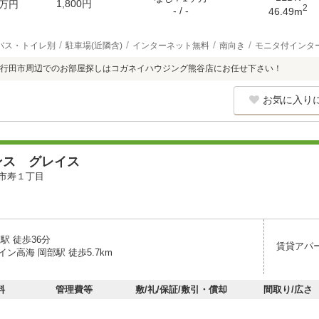
1,800円
万円
2
- / -
46.49m
バス・トイレ別
駐車場(近隣含)
インターネット無料
南向き
モニタ付インタ
行田市周辺でのお部屋探しはコガネイハウジング熊谷店にお任せ下さい！
お気に入り
ンス グレイス
市寿１丁目
駅 徒歩36分
賃貸アパ
ン高海 岡部駅 徒歩5.7km
料
管理費等
敷/礼/保証/敷引・償却
間取り/広さ