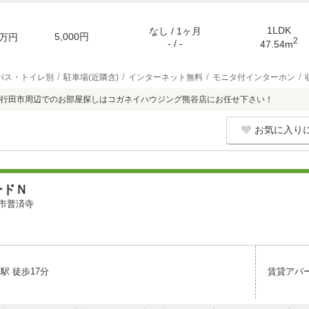
1LDK
なし / 1ヶ月
5,000円
万円
2
- / -
47.54m
バス・トイレ別
駐車場(近隣含)
インターネット無料
モニタ付インターホン
行田市周辺でのお部屋探しはコガネイハウジング熊谷店にお任せ下さい！
お気に入り
ードＮ
市普済寺
駅 徒歩17分
賃貸アパ