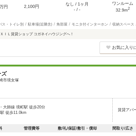
ワンルーム
なし / 1ヶ月
2,100円
万円
2
- / -
32.9m
バス・トイレ別
駐車場(近隣含)
角部屋
モニタ付インターホン
収納スペース
ＸＩＬ賃貸ショップ コガネイハウジングへ！
お気に入り
ーズ
崎市境女塚
・大師線 境町駅 徒歩20分
賃貸アパ
 徒歩11.0km
料
管理費等
敷/礼/保証/敷引・償却
間取り/広さ