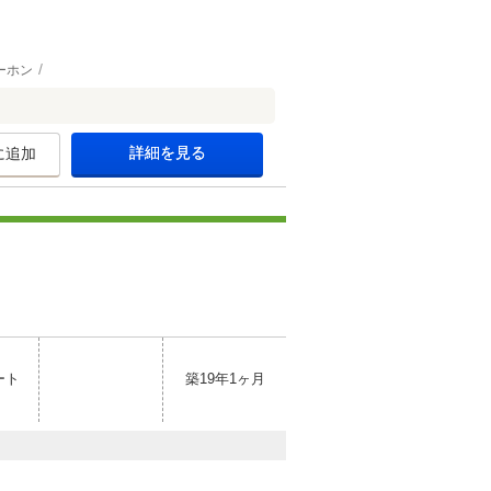
ーホン
詳細を見る
に追加
ート
築19年1ヶ月