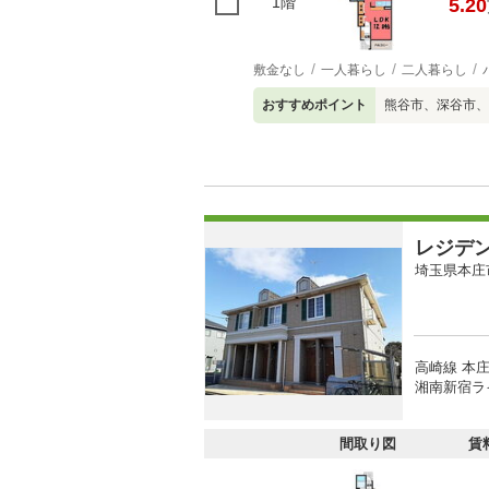
1階
5.20
敷金なし
一人暮らし
二人暮らし
おすすめポイント
熊谷市、深谷市、
レジデ
埼玉県本庄
高崎線 本庄
湘南新宿ライ
間取り図
賃