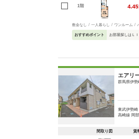
1階
4.45
敷金なし
一人暮らし
ワンルーム
おすすめポイント
お部屋探しはＬＩ
エアリ
群馬県伊勢
東武伊勢崎
高崎線 岡部駅
間取り図
賃