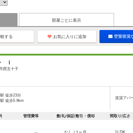
部屋ごとに表示
お気に入りに追加
空室状況
ン Ｉ
市西五十子
駅 徒歩23分
賃貸アパ
駅 徒歩5.9km
料
管理費等
敷/礼/保証/敷引・償却
間取り/広さ
1LDK
なし / 1ヶ月