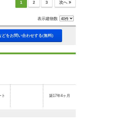
1
2
3
次へ
表示建物数
などをお問い合わせする(無料)
ート
築17年4ヶ月