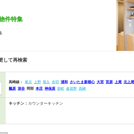
物件特集
集
更して再検索
高崎線：
東京
上野
尾久
赤羽
浦和
さいたま新都心
大宮
宮原
上尾
北上
籠原
深谷
岡部
本庄
神保原
新町
倉賀野
高崎
キッチン：
カウンターキッチン