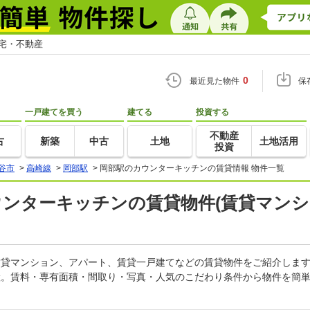
住宅・不動産
0
最近見た物件
保
一戸建てを買う
建てる
投資する
不動産
古
新築
中古
土地
土地活用
投資
谷市
>
高崎線
>
岡部駅
>
岡部駅のカウンターキッチンの賃貸情報 物件一覧
ウンターキッチンの賃貸物件(賃貸マンシ
の賃貸マンション、アパート、賃貸一戸建てなどの賃貸物件をご紹介しま
産。賃料・専有面積・間取り・写真・人気のこだわり条件から物件を簡単