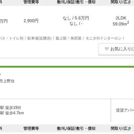
料
管理費等
敷/礼/保証/敷引・償却
間取り/広さ
なし / 5.6万円
2LDK
2,900円
万円
2
なし / -
59.09m
バス・トイレ別
駐車場(近隣含)
最上階
角部屋
モニタ付インターホン
お気に入り
ラ
市上野台
駅 徒歩19分
賃貸アパ
駅 徒歩4.7km
料
管理費等
敷/礼/保証/敷引・償却
間取り/広さ