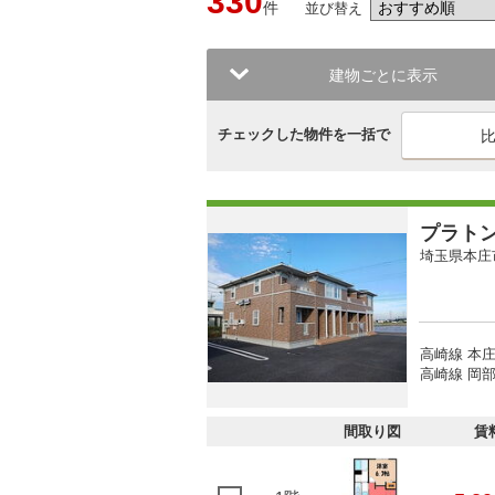
330
件
並び替え
建物ごとに表示
チェックした物件を一括で
プラト
埼玉県本庄
高崎線 本庄
高崎線 岡部
間取り図
賃