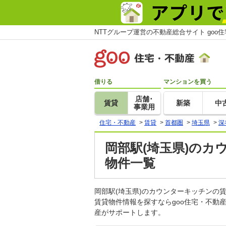
NTTグループ運営の不動産総合サイト goo
借りる
マンションを買う
店舗･
賃貸
新築
中
事業用
住宅・不動産
>
賃貸
>
首都圏
>
埼玉県
>
深
岡部駅(埼玉県)のカ
物件一覧
岡部駅(埼玉県)のカウンターキッチン
賃貸物件情報を探すならgoo住宅・不動
産がサポートします。