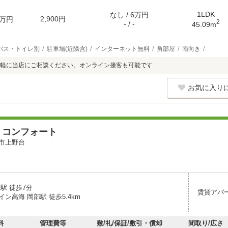
1LDK
なし / 6万円
2,900円
万円
2
- / -
45.09m
バス・トイレ別
駐車場(近隣含)
インターネット無料
角部屋
南向き
軽に当店にご相談ください。オンライン接客も可能です
お気に入り
 コンフォート
市上野台
駅 徒歩7分
賃貸アパ
ン高海 岡部駅 徒歩5.4km
料
管理費等
敷/礼/保証/敷引・償却
間取り/広さ