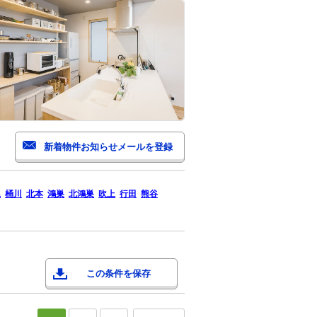
尾
桶川
北本
鴻巣
北鴻巣
吹上
行田
熊谷
この条件を保存