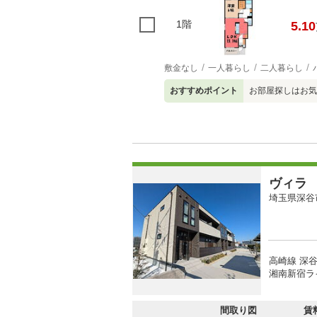
1階
5.10
敷金なし
一人暮らし
二人暮らし
おすすめポイント
お部屋探しはお気
ヴィラ
埼玉県深谷
高崎線 深谷
湘南新宿ライ
間取り図
賃