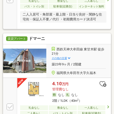
礼金なし
敷金なし
二人暮らし
バス・トイレ別
駐車場(近隣含)
インターネット無料
二人入居可・角部屋・最上階・日当り良好・閑静な住
宅街・保証人不要／代行 ・初期費用カード決済可
ドマーニ
賃貸アパート
西鉄天神大牟田線 東甘木駅 徒歩
21分
その他の交通
築23年9ヶ月 / 2階建
福岡県大牟田市大字久福木
4.10
万円
管理費なし
なし
なし
2
2階 / 1LDK（40m
）
礼金なし
敷金なし
一人暮らし
二人暮らし
バス・トイレ別
駐車場(近隣含)