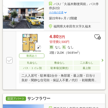
バス/「久福木郵便局前」バス停
停歩2分
その他の交通
築22年8ヶ月 / 2階建
福岡県大牟田市大字久福木
4.80
万円
管理費2,500円
なし
なし
2
2階 / 2LDK（54.81m
）
動画あり
礼金なし
敷金なし
二人暮らし
バス・トイレ別
駐車場(近隣含)
最上階
二人入居可・駐車場2台分・角部屋・最上階・日当り
良好・閑静な住宅街・保証人不要／代行 ・初期費用カ
ード決済可
サンフラワー
賃貸アパート