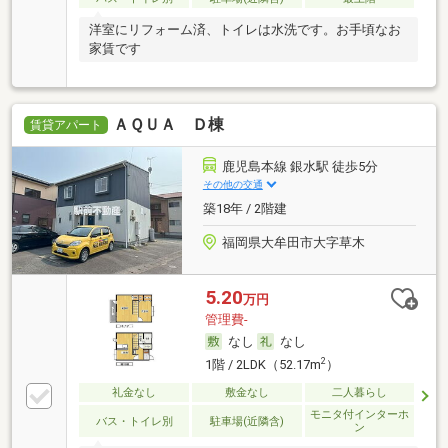
洋室にリフォーム済、トイレは水洗です。お手頃なお
家賃です
ＡＱＵＡ Ｄ棟
賃貸アパート
鹿児島本線 銀水駅 徒歩5分
その他の交通
築18年 / 2階建
福岡県大牟田市大字草木
5.20
万円
管理費-
なし
なし
2
1階 / 2LDK（52.17m
）
礼金なし
敷金なし
二人暮らし
モニタ付インターホ
バス・トイレ別
駐車場(近隣含)
ン