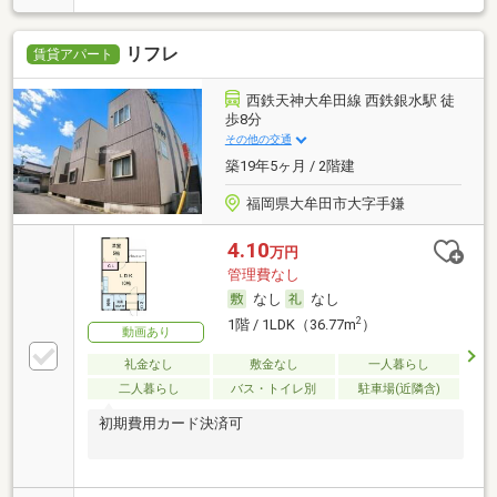
リフレ
賃貸アパート
西鉄天神大牟田線 西鉄銀水駅 徒
歩8分
その他の交通
築19年5ヶ月 / 2階建
福岡県大牟田市大字手鎌
4.10
万円
管理費なし
なし
なし
2
1階 / 1LDK（36.77m
）
動画あり
礼金なし
敷金なし
一人暮らし
二人暮らし
バス・トイレ別
駐車場(近隣含)
初期費用カード決済可