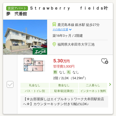
Ｓｔｒａｗｂｅｒｒｙ ｆｉｅｌｄｓ叶
賃貸アパート
夢 弐番館
鹿児島本線 銀水駅 徒歩27分
その他の交通
築16年3ヶ月 / 2階建
福岡県大牟田市大字三池
5.30
万円
管理費3,000円
なし
なし
2
2階 / 2LDK（54.29m
）
礼金なし
敷金なし
二人暮らし
バス・トイレ別
駐車場(近隣含)
インターネット無料
【☆お部屋探しはエイブルネットワーク大牟田駅前店
へ☆】カウンターキッチン付き12帖のLDK♪