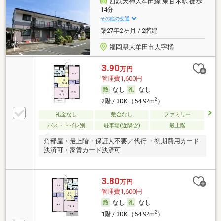
西鉄天神大牟田線 東甘木駅 徒歩
14分
その他の交通
築27年2ヶ月 / 2階建
福岡県大牟田市大字橘
3.90
万円
管理費1,600円
なし
なし
2
2階 / 3DK（54.92m
）
礼金なし
敷金なし
ファミリー
バス・トイレ別
駐車場(近隣含)
最上階
角部屋・最上階・保証人不要／代行 ・初期費用カード
決済可・家賃カード決済可
3.80
万円
管理費1,600円
なし
なし
2
1階 / 3DK（54.92m
）