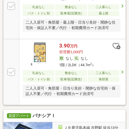
礼金なし
敷金なし
二人暮らし
バス・トイレ別
駐車場(近隣含)
最上階
二人入居可・角部屋・最上階・日当り良好・閑静な住
宅街・保証人不要／代行 ・初期費用カード決済可
3.90
万円
管理費3,000円
なし
なし
2
1階 / 2LDK（44.7m
）
礼金なし
敷金なし
二人暮らし
バス・トイレ別
駐車場(近隣含)
角部屋
二人入居可・角部屋・日当り良好・閑静な住宅街・保
証人不要／代行 ・初期費用カード決済可
パナシアＩ
賃貸アパート
ＪＲ鹿児島本線 吉野駅 徒歩13分