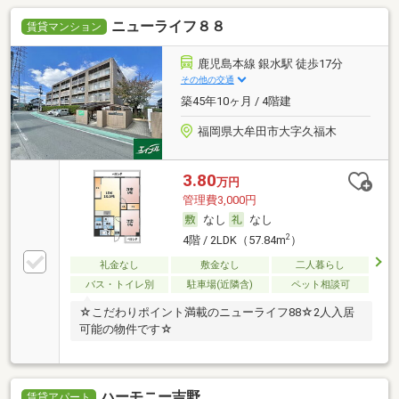
ニューライフ８８
賃貸マンション
鹿児島本線 銀水駅 徒歩17分
その他の交通
築45年10ヶ月 / 4階建
福岡県大牟田市大字久福木
3.80
万円
管理費3,000円
なし
なし
2
4階 / 2LDK（57.84m
）
礼金なし
敷金なし
二人暮らし
バス・トイレ別
駐車場(近隣含)
ペット相談可
☆こだわりポイント満載のニューライフ88☆2人入居
可能の物件です☆
ハーモニー吉野
賃貸アパート