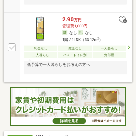
2.90
万円
管理費1,000円
なし
なし
2
1階 / 1LDK（33.12m
）
礼金なし
敷金なし
一人暮らし
二人暮らし
バス・トイレ別
角部屋
低予算で一人暮らしをお考えの方へ