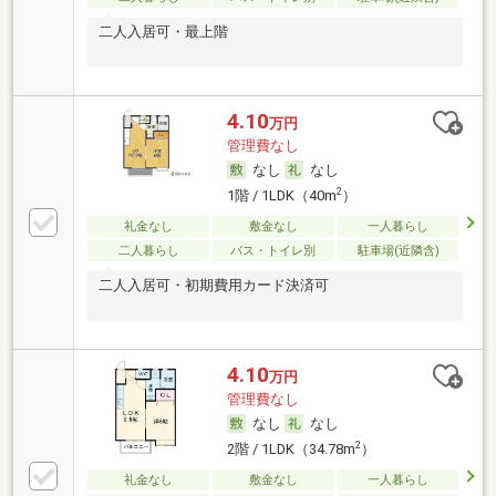
二人入居可・最上階
4.10
万円
管理費なし
なし
なし
2
1階 / 1LDK（40m
）
礼金なし
敷金なし
一人暮らし
二人暮らし
バス・トイレ別
駐車場(近隣含)
二人入居可・初期費用カード決済可
4.10
万円
管理費なし
なし
なし
2
2階 / 1LDK（34.78m
）
礼金なし
敷金なし
一人暮らし