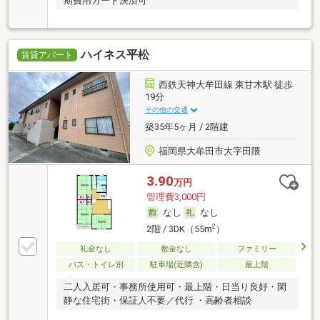
期費用カード決済可
ハイネス平松
賃貸アパート
西鉄天神大牟田線 東甘木駅 徒歩
19分
その他の交通
築35年5ヶ月 / 2階建
福岡県大牟田市大字田隈
3.90
万円
管理費3,000円
なし
なし
2
2階 / 3DK（55m
）
礼金なし
敷金なし
ファミリー
バス・トイレ別
駐車場(近隣含)
最上階
二人入居可・事務所使用可・最上階・日当り良好・閑
静な住宅街・保証人不要／代行 ・高齢者相談