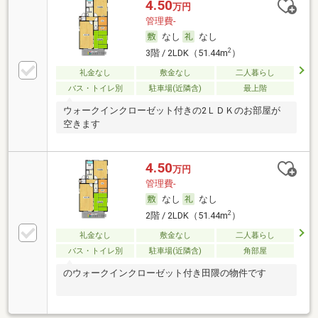
4.50
万円
管理費-
なし
なし
2
3階 / 2LDK（51.44m
）
礼金なし
敷金なし
二人暮らし
バス・トイレ別
駐車場(近隣含)
最上階
ウォークインクローゼット付きの2ＬＤＫのお部屋が
空きます
4.50
万円
管理費-
なし
なし
2
2階 / 2LDK（51.44m
）
礼金なし
敷金なし
二人暮らし
バス・トイレ別
駐車場(近隣含)
角部屋
のウォークインクローゼット付き田隈の物件です