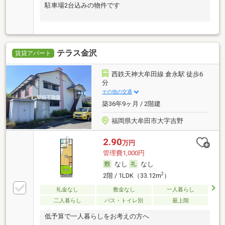
駐車場2台込みの物件です
テラス金沢
賃貸アパート
西鉄天神大牟田線 倉永駅 徒歩6
分
その他の交通
築36年9ヶ月 / 2階建
福岡県大牟田市大字吉野
2.90
万円
管理費1,000円
なし
なし
2
2階 / 1LDK（33.12m
）
礼金なし
敷金なし
一人暮らし
二人暮らし
バス・トイレ別
最上階
低予算で一人暮らしをお考えの方へ