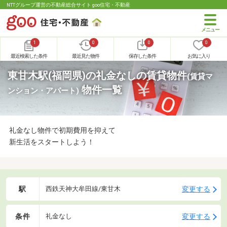
NTTグループ運営の不動産総合サイト goo住宅・不動産
1
0
0
0
最近検索した条件
最近見た物件
保存した条件
お気に入り
東甘木駅(福岡県)の礼金なしの賃貸物件
(賃貸マ
物件一覧
ンション・アパート)
礼金なし物件で初期費用を抑えて
新生活をスタートしよう！
駅
変更する
西鉄天神大牟田線/東甘木
条件
変更する
礼金なし