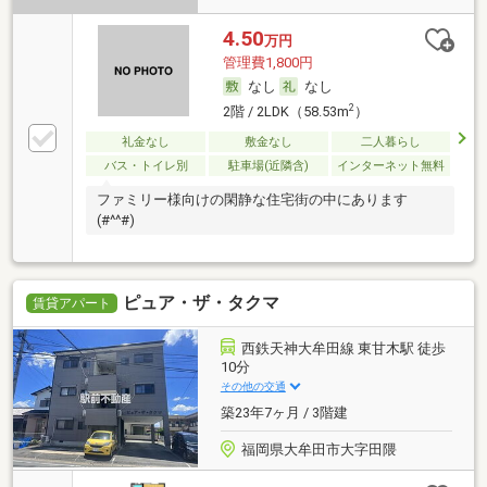
4.50
万円
管理費1,800円
なし
なし
2
2階 / 2LDK（58.53m
）
礼金なし
敷金なし
二人暮らし
バス・トイレ別
駐車場(近隣含)
インターネット無料
ファミリー様向けの閑静な住宅街の中にあります
(#^^#)
ピュア・ザ・タクマ
賃貸アパート
西鉄天神大牟田線 東甘木駅 徒歩
10分
その他の交通
築23年7ヶ月 / 3階建
福岡県大牟田市大字田隈