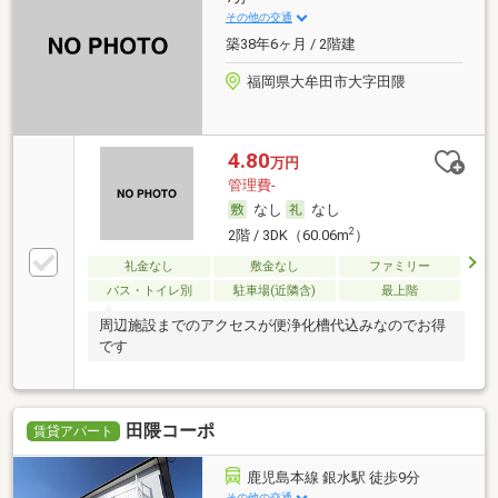
その他の交通
築38年6ヶ月 / 2階建
福岡県大牟田市大字田隈
4.80
万円
管理費-
なし
なし
2
2階 / 3DK（60.06m
）
礼金なし
敷金なし
ファミリー
バス・トイレ別
駐車場(近隣含)
最上階
周辺施設までのアクセスが便浄化槽代込みなのでお得
です
田隈コーポ
賃貸アパート
鹿児島本線 銀水駅 徒歩9分
その他の交通