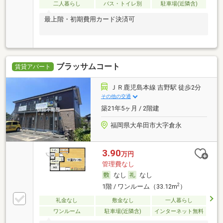
二人暮らし
バス・トイレ別
駐車場(近隣含)
最上階・初期費用カード決済可
ブラッサムコート
賃貸アパート
ＪＲ鹿児島本線 吉野駅 徒歩2分
その他の交通
築21年5ヶ月 / 2階建
福岡県大牟田市大字倉永
3.90
万円
管理費なし
なし
なし
2
1階 / ワンルーム（33.12m
）
礼金なし
敷金なし
一人暮らし
ワンルーム
駐車場(近隣含)
インターネット無料