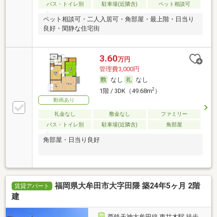
バス・トイレ別
駐車場(近隣含)
ペット相談可
ペット相談可・二人入居可・角部屋・最上階・日当り
良好・閑静な住宅街
3.60
万円
管理費3,000円
なし
なし
2
1階 / 3DK（49.68m
）
動画あり
礼金なし
敷金なし
ファミリー
バス・トイレ別
駐車場(近隣含)
角部屋
角部屋・日当り良好
福岡県大牟田市大字田隈 築24年5ヶ月 2階
賃貸アパート
建
西鉄天神大牟田線 東甘木駅 徒歩