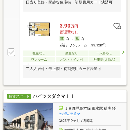
日当り良好・閑静な住宅街・初期費用カード決済可
3.90
万円
管理費なし
なし
なし
2
2階 / ワンルーム（33.12m
）
礼金なし
敷金なし
一人暮らし
ワンルーム
バス・トイレ別
駐車場(近隣含)
二人入居可・最上階・初期費用カード決済可
ハイツタダクマＩＩ
賃貸アパート
ＪＲ鹿児島本線 銀水駅 徒歩1分
その他の交通
築23年9ヶ月 / 2階建