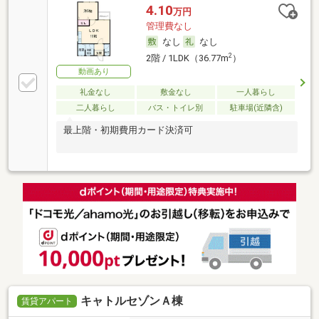
4.10
万円
管理費なし
なし
なし
2
2階 / 1LDK（36.77m
）
動画あり
礼金なし
敷金なし
一人暮らし
二人暮らし
バス・トイレ別
駐車場(近隣含)
最上階・初期費用カード決済可
キャトルセゾンＡ棟
賃貸アパート