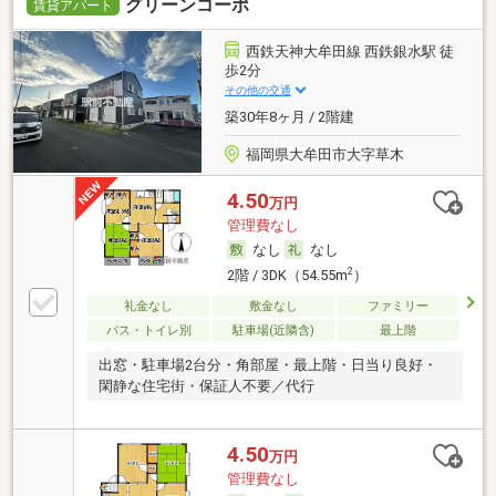
グリーンコーポ
賃貸アパート
西鉄天神大牟田線 西鉄銀水駅 徒
歩2分
その他の交通
築30年8ヶ月 / 2階建
福岡県大牟田市大字草木
4.50
万円
管理費なし
なし
なし
2
2階 / 3DK（54.55m
）
礼金なし
敷金なし
ファミリー
バス・トイレ別
駐車場(近隣含)
最上階
出窓・駐車場2台分・角部屋・最上階・日当り良好・
閑静な住宅街・保証人不要／代行
4.50
万円
管理費なし