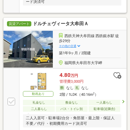
ード決済可
ドルチェヴィータ大牟田Ａ
賃貸アパート
西鉄天神大牟田線 西鉄銀水駅 徒
歩29分
その他の交通
築1年9ヶ月 / 2階建
福岡県大牟田市大字岬
4.80
万円
管理費3,000円
なし
なし
動画あり
2
2階 / 1LDK（40.16m
）
礼金なし
敷金なし
一人暮らし
二人暮らし
バス・トイレ別
駐車場(近隣含)
二人入居可・駐車場2台分・角部屋・最上階・保証人
不要／代行 ・初期費用カード決済可