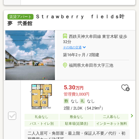
Ｓｔｒａｗｂｅｒｒｙ ｆｉｅｌｄｓ叶
賃貸アパート
夢 弐番館
西鉄天神大牟田線 東甘木駅 徒歩
32分
その他の交通
築16年2ヶ月 / 2階建
福岡県大牟田市大字三池
5.30
万円
管理費3,000円
なし
なし
2
2階 / 2LDK（54.29m
）
礼金なし
敷金なし
二人暮らし
バス・トイレ別
駐車場(近隣含)
インターネット無料
二人入居可・角部屋・最上階・保証人不要／代行 ・初