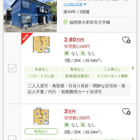
その他の交通
築45年 / 2階建
福岡県大牟田市大字橘
2.80
万円
管理費2,000円
なし
なし
2
1階 / 2DK（36.54m
）
礼金なし
敷金なし
二人暮らし
バス・トイレ別
駐車場(近隣含)
インターネット無料
二人入居可・角部屋・日当り良好・閑静な住宅街・保
証人不要／代行 ・初期費用カード決済可
3
万円
管理費2,000円
なし
なし
動画あり
2
2階 / 2DK（36.54m
）