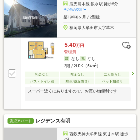
鹿児島本線 銀水駅 徒歩5分
その他の交通
築19年8ヶ月 / 2階建
福岡県大牟田市大字草木
5.40
万円
管理費-
なし
なし
2
2階 / 2LDK（54m
）
礼金なし
敷金なし
二人暮らし
バス・トイレ別
駐車場(近隣含)
ペット相談可
スーパー近くにありますので、お買い物便利です
レジデンス有明
賃貸アパート
西鉄天神大牟田線 東甘木駅 徒歩
7分