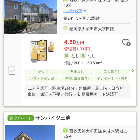
18分
その他の交通
築24年5ヶ月 / 2階建
福岡県大牟田市大字田隈
4.50
万円
管理費1,800円
なし
なし
2
2階 / 2LDK（58.53m
）
礼金なし
敷金なし
二人暮らし
バス・トイレ別
駐車場(近隣含)
インターネット無料
二人入居可・駐車場2台分・角部屋・最上階・日当り
良好・保証人不要／代行 ・初期費用カード決済可
サンハイツ三池
賃貸アパート
西鉄天神大牟田線 東甘木駅 徒歩
25分