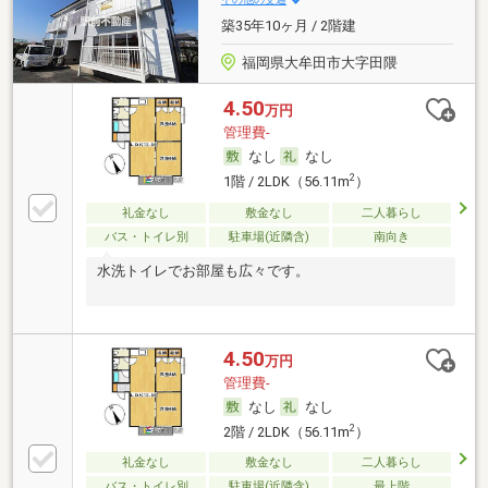
築35年10ヶ月 / 2階建
福岡県大牟田市大字田隈
4.50
万円
管理費-
なし
なし
2
1階 / 2LDK（56.11m
）
礼金なし
敷金なし
二人暮らし
バス・トイレ別
駐車場(近隣含)
南向き
水洗トイレでお部屋も広々です。
4.50
万円
管理費-
なし
なし
2
2階 / 2LDK（56.11m
）
礼金なし
敷金なし
二人暮らし
バス・トイレ別
駐車場(近隣含)
最上階