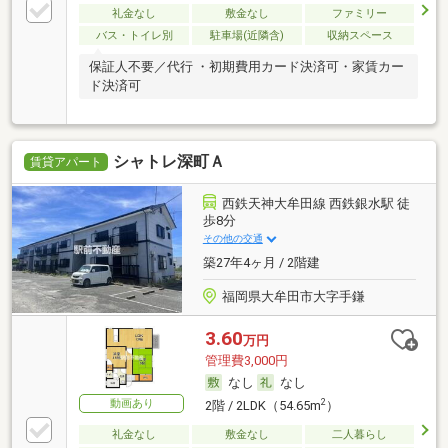
礼金なし
敷金なし
ファミリー
バス・トイレ別
駐車場(近隣含)
収納スペース
保証人不要／代行 ・初期費用カード決済可・家賃カー
ド決済可
シャトレ深町Ａ
賃貸アパート
西鉄天神大牟田線 西鉄銀水駅 徒
歩8分
その他の交通
築27年4ヶ月 / 2階建
福岡県大牟田市大字手鎌
3.60
万円
管理費3,000円
なし
なし
動画あり
2
2階 / 2LDK（54.65m
）
礼金なし
敷金なし
二人暮らし