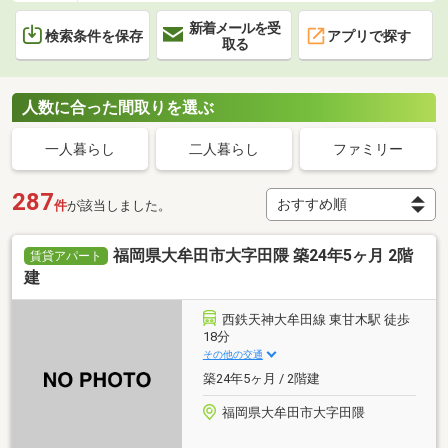
新着メールを受
検索条件を保存
アプリで探す
取る
人数に合った間取りを選ぶ
一人暮らし
二人暮らし
ファミリー
287
件
が該当しました。
福岡県大牟田市大字田隈 築24年5ヶ月 2階
賃貸アパート
建
西鉄天神大牟田線 東甘木駅 徒歩
18分
その他の交通
築24年5ヶ月 / 2階建
福岡県大牟田市大字田隈