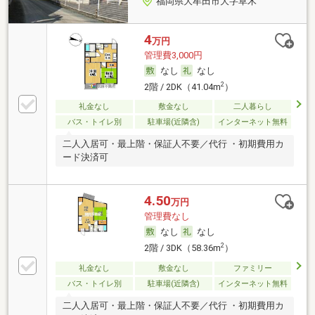
福岡県大牟田市大字草木
4
万円
管理費3,000円
なし
なし
2
2階 / 2DK（41.04m
）
礼金なし
敷金なし
二人暮らし
バス・トイレ別
駐車場(近隣含)
インターネット無料
二人入居可・最上階・保証人不要／代行 ・初期費用カ
ード決済可
4.50
万円
管理費なし
なし
なし
2
2階 / 3DK（58.36m
）
礼金なし
敷金なし
ファミリー
バス・トイレ別
駐車場(近隣含)
インターネット無料
二人入居可・最上階・保証人不要／代行 ・初期費用カ