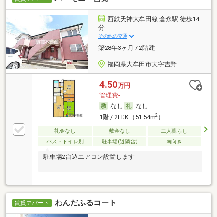
西鉄天神大牟田線 倉永駅 徒歩14
分
その他の交通
築28年3ヶ月 / 2階建
福岡県大牟田市大字吉野
4.50
万円
管理費-
なし
なし
2
1階 / 2LDK（51.54m
）
礼金なし
敷金なし
二人暮らし
バス・トイレ別
駐車場(近隣含)
南向き
駐車場2台込エアコン設置します
わんだふるコート
賃貸アパート