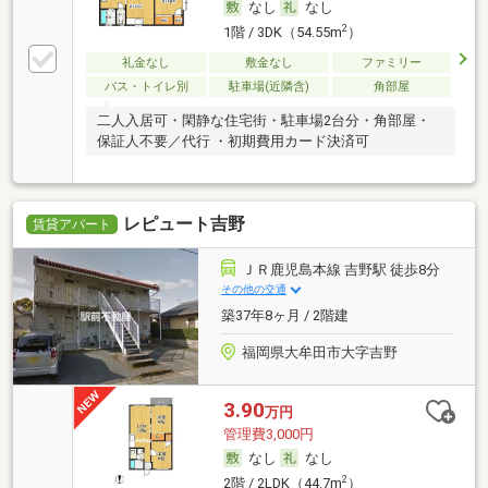
なし
なし
2
1階 / 3DK（54.55m
）
礼金なし
敷金なし
ファミリー
バス・トイレ別
駐車場(近隣含)
角部屋
二人入居可・閑静な住宅街・駐車場2台分・角部屋・
保証人不要／代行 ・初期費用カード決済可
レピュート吉野
賃貸アパート
ＪＲ鹿児島本線 吉野駅 徒歩8分
その他の交通
築37年8ヶ月 / 2階建
福岡県大牟田市大字吉野
3.90
万円
管理費3,000円
なし
なし
2
2階 / 2LDK（44.7m
）