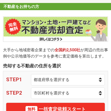
不動産をお持ちの方
大手から地域密着企業までの
全国約2,500社
が周辺の売出事
例や公示地価等のデータを参考に査定価格を算出します。
売却する不動産の住所を選択
STEP1
STEP2
一括査定依頼スタート
無料