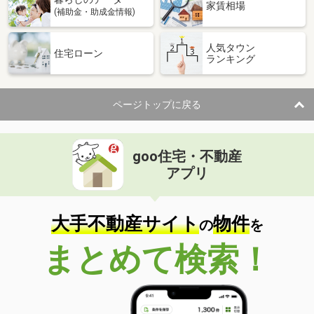
家賃相場
(補助金・助成金情報)
人気タウン
住宅ローン
ランキング
ページトップに戻る
goo住宅・不動産
アプリ
大手不動産サイト
物件
の
を
まとめて検索！