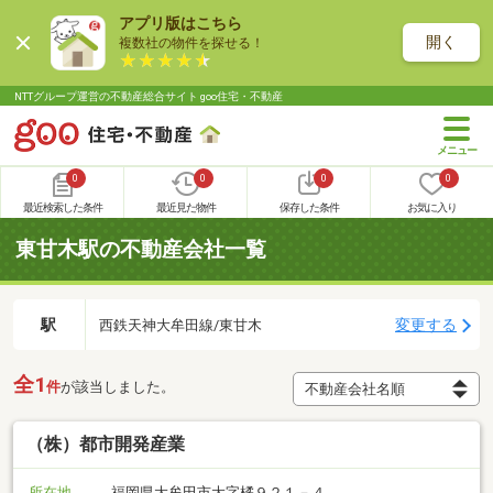
アプリ版はこちら
開く
複数社の物件を探せる！
NTTグループ運営の不動産総合サイト goo住宅・不動産
0
0
0
0
最近検索した条件
最近見た物件
保存した条件
お気に入り
東甘木駅の不動産会社一覧
駅
変更する
西鉄天神大牟田線/東甘木
全1
件
が該当しました。
（株）都市開発産業
所在地
福岡県大牟田市大字橘９２１－４