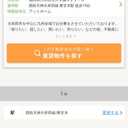
最寄駅
西鉄天神大牟田線 東甘木駅 徒歩15分
情報提供元
アットホーム
大牟田市を中心に九州全域でお仕事をさせていただいております。
「借りたい、貸したい、買いたい、売りたい」などの他、不動産に
関することは何でもご相談ください。お電話、メール、ご来社、お
もっと見る
待ちしております。
この不動産会社が取り扱う
賃貸物件を探す
1
件
駅
変更する
西鉄天神大牟田線/東甘木