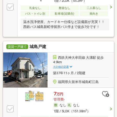
1階 / 2LDK（55.2m
）
礼金なし
敷金なし
二人暮らし
バス・トイレ別
駐車場(近隣含)
南向き
温水洗浄便座、カードキー仕様など設備面が充実！！
西鉄バス城島新町停留所バス停まで徒歩7分です！
城島戸建
賃貸一戸建て
西鉄天神大牟田線 大溝駅 徒歩
4.9km
その他の交通
築37年11ヶ月 / 2階建
福岡県久留米市城島町江島
7
万円
管理費-
なし
なし
2
1階 / 5LDK（151.38m
）