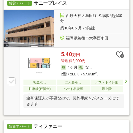
サニープレイス
賃貸アパート
西鉄天神大牟田線 犬塚駅 徒歩30
分
築18年8ヶ月 / 2階建
福岡県筑後市大字西牟田
5.40
万円
管理費3,000円
1ヶ月
なし
2
2階 / 2LDK（57.85m
）
礼金なし
二人暮らし
バス・トイレ別
駐車場(近隣含)
ペット相談可
最上階
連帯保証人が不要なので、契約手続きがスムーズにで
きます
ティファニー
賃貸アパート