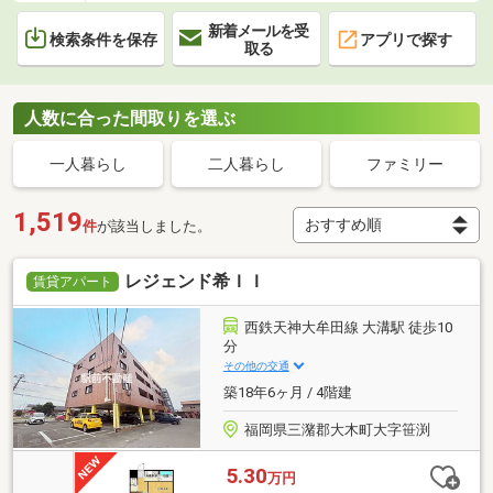
新着メールを受
検索条件を保存
アプリで探す
取る
人数に合った間取りを選ぶ
一人暮らし
二人暮らし
ファミリー
1,519
件
が該当しました。
レジェンド希ＩＩ
賃貸アパート
西鉄天神大牟田線 大溝駅 徒歩10
分
その他の交通
築18年6ヶ月 / 4階建
福岡県三潴郡大木町大字笹渕
5.30
万円