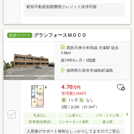
駅前不動産初期費用クレジット決済可能
グランフォースＭＯＣＯ
賃貸アパート
西鉄天神大牟田線 犬塚駅 徒歩
3.6km
築19年6ヶ月 / 2階建
福岡県久留米市城島町城島
4.70
万円
管理費3,000円
1ヶ月
なし
2
2階 / 2LDK（51.3m
）
礼金なし
二人暮らし
バス・トイレ別
駐車場(近隣含)
インターネット無料
最上階
入居後のサポート体制もしっかりしてますのでご安心