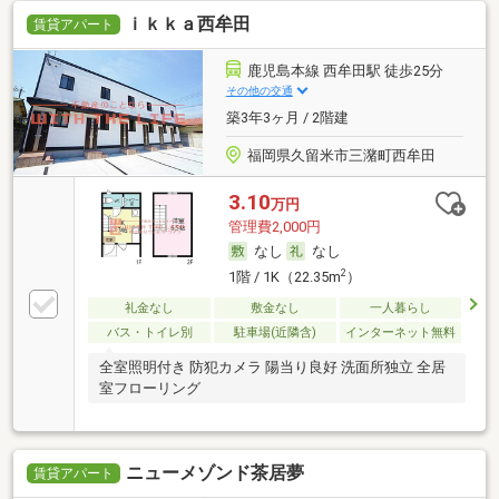
ｉｋｋａ西牟田
賃貸アパート
鹿児島本線 西牟田駅 徒歩25分
その他の交通
築3年3ヶ月 / 2階建
福岡県久留米市三潴町西牟田
3.10
万円
管理費2,000円
なし
なし
2
1階 / 1K（22.35m
）
礼金なし
敷金なし
一人暮らし
バス・トイレ別
駐車場(近隣含)
インターネット無料
全室照明付き 防犯カメラ 陽当り良好 洗面所独立 全居
室フローリング
ニューメゾンド茶居夢
賃貸アパート