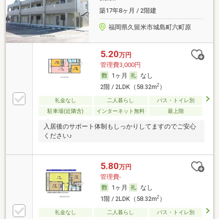
築17年8ヶ月 / 2階建
福岡県久留米市城島町六町原
5.20
万円
管理費3,000円
1ヶ月
なし
2
2階 / 2LDK（58.32m
）
礼金なし
二人暮らし
バス・トイレ別
駐車場(近隣含)
インターネット無料
最上階
入居後のサポート体制もしっかりしてますのでご安心
ください♪
5.80
万円
管理費-
1ヶ月
なし
2
1階 / 2LDK（58.32m
）
礼金なし
二人暮らし
バス・トイレ別