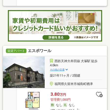
エスポワール
賃貸アパート
西鉄天神大牟田線 犬塚駅 徒歩
4.0km
その他の交通
築21年11ヶ月 / 2階建
福岡県久留米市城島町楢津
3.80
万円
管理費1,000円
なし
なし
2