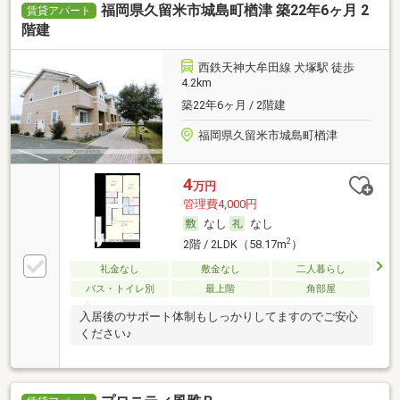
福岡県久留米市城島町楢津 築22年6ヶ月 2
賃貸アパート
階建
西鉄天神大牟田線 犬塚駅 徒歩
4.2km
築22年6ヶ月 / 2階建
福岡県久留米市城島町楢津
4
万円
管理費4,000円
なし
なし
2
2階 / 2LDK（58.17m
）
礼金なし
敷金なし
二人暮らし
バス・トイレ別
最上階
角部屋
入居後のサポート体制もしっかりしてますのでご安心
ください♪