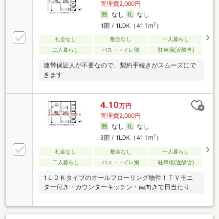
管理費2,000円
なし
なし
2
1階 / 1LDK（41.1m
）
礼金なし
敷金なし
一人暮らし
二人暮らし
バス・トイレ別
駐車場(近隣含)
連帯保証人が不要なので、契約手続きがスムーズにで
きます
4.10
万円
管理費2,000円
なし
なし
2
3階 / 1LDK（41.1m
）
礼金なし
敷金なし
一人暮らし
二人暮らし
バス・トイレ別
駐車場(近隣含)
1ＬＤＫタイプのオールフローリング物件！ＴＶモニ
ター付き・カウンターキッチン・南向きで日当たり良
好！