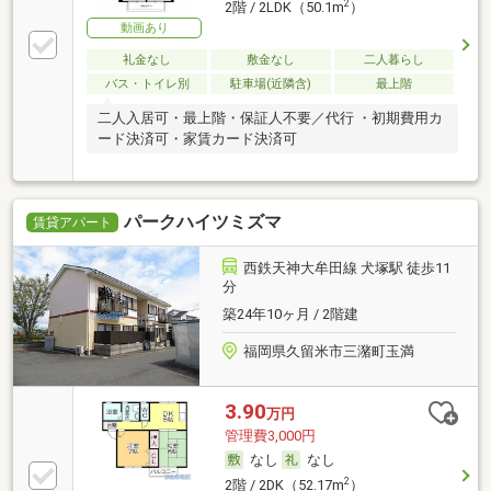
2
2階 / 2LDK（50.1m
）
動画あり
礼金なし
敷金なし
二人暮らし
バス・トイレ別
駐車場(近隣含)
最上階
二人入居可・最上階・保証人不要／代行 ・初期費用カ
ード決済可・家賃カード決済可
パークハイツミズマ
賃貸アパート
西鉄天神大牟田線 犬塚駅 徒歩11
分
築24年10ヶ月 / 2階建
福岡県久留米市三潴町玉満
3.90
万円
管理費3,000円
なし
なし
2
2階 / 2DK（52.17m
）