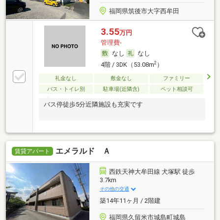
福岡県筑後市大字西牟田
3.55
万円
管理費-
なし
なし
2
4階 / 3DK（53.08m
）
礼金なし
敷金なし
ファミリー
バス・トイレ別
駐車場(近隣含)
ペット相談可
バス停徒歩5分近隣施設も充実です
エメラルド Ａ
賃貸アパート
西鉄天神大牟田線 犬塚駅 徒歩
3.7km
その他の交通
築14年11ヶ月 / 2階建
福岡県久留米市城島町城島