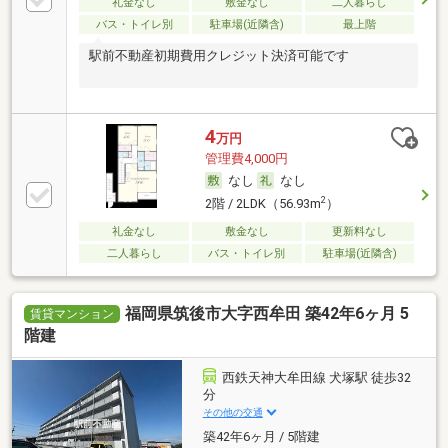
礼金なし
敷金なし
二人暮らし
バス・トイレ別
駐車場(近隣含)
最上階
駅前不動産初期費用クレジット決済可能です
4
万円
管理費4,000円
なし
なし
2
2階 / 2LDK（56.93m
）
礼金なし
敷金なし
更新料なし
二人暮らし
バス・トイレ別
駐車場(近隣含)
福岡県筑後市大字西牟田 築42年6ヶ月 5
賃貸マンション
階建
西鉄天神大牟田線 犬塚駅 徒歩32
分
その他の交通
築42年6ヶ月 / 5階建