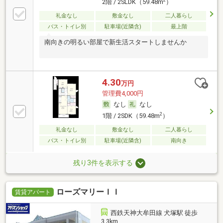
2階 / 2SLDK（59.48m
）
礼金なし
敷金なし
二人暮らし
バス・トイレ別
駐車場(近隣含)
最上階
南向きの明るい部屋で新生活スタートしませんか
4.30
万円
管理費4,000円
なし
なし
2
1階 / 2SDK（59.48m
）
礼金なし
敷金なし
二人暮らし
バス・トイレ別
駐車場(近隣含)
南向き
残り3件を表示する
ローズマリーＩＩ
賃貸アパート
西鉄天神大牟田線 犬塚駅 徒歩
3.3km