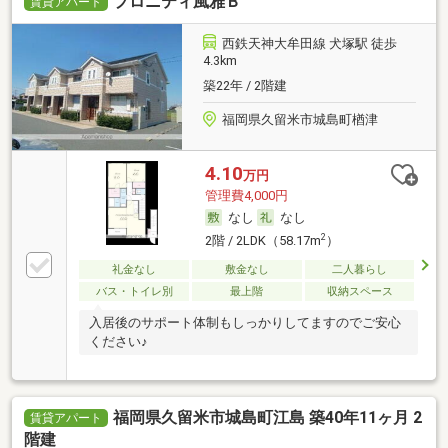
プロニティ風雅Ｂ
賃貸アパート
西鉄天神大牟田線 犬塚駅 徒歩
4.3km
築22年 / 2階建
福岡県久留米市城島町楢津
4.10
万円
管理費4,000円
なし
なし
2
2階 / 2LDK（58.17m
）
礼金なし
敷金なし
二人暮らし
バス・トイレ別
最上階
収納スペース
入居後のサポート体制もしっかりしてますのでご安心
ください♪
福岡県久留米市城島町江島 築40年11ヶ月 2
賃貸アパート
階建