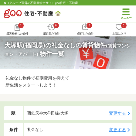
NTTグループ運営の不動産総合サイト goo住宅・不動産
1
0
0
0
最近検索した条件
最近見た物件
保存した条件
お気に入り
犬塚駅(福岡県)の礼金なしの賃貸物件
(賃貸マンシ
物件一覧
ョン・アパート)
礼金なし物件で初期費用を抑えて
新生活をスタートしよう！
駅
変更する
西鉄天神大牟田線/犬塚
条件
変更する
礼金なし