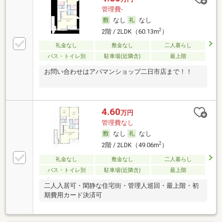
管理費-
なし
なし
2
2階 / 2LDK（60.13m
）
礼金なし
敷金なし
二人暮らし
バス・トイレ別
駐車場(近隣含)
最上階
お問い合わせはアパマンショップ二日市店まで！！
4.60
万円
管理費なし
なし
なし
2
2階 / 2LDK（49.06m
）
礼金なし
敷金なし
二人暮らし
バス・トイレ別
駐車場(近隣含)
最上階
二人入居可・閑静な住宅街・管理人巡回・最上階・初
期費用カード決済可