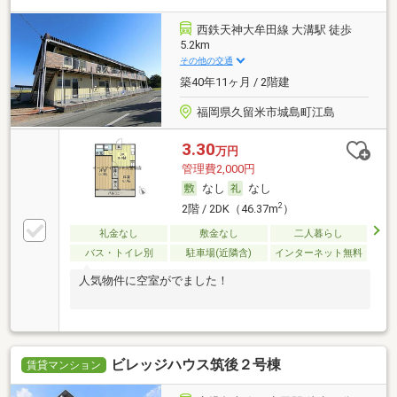
西鉄天神大牟田線 大溝駅 徒歩
5.2km
その他の交通
築40年11ヶ月 / 2階建
福岡県久留米市城島町江島
3.30
万円
管理費2,000円
なし
なし
2
2階 / 2DK（46.37m
）
礼金なし
敷金なし
二人暮らし
バス・トイレ別
駐車場(近隣含)
インターネット無料
人気物件に空室がでました！
ビレッジハウス筑後２号棟
賃貸マンション