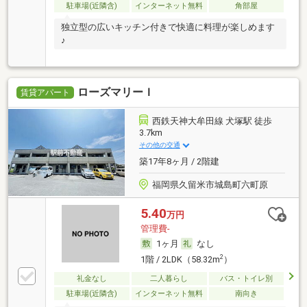
駐車場(近隣含)
インターネット無料
角部屋
独立型の広いキッチン付きで快適に料理が楽しめます
♪
ローズマリーＩ
賃貸アパート
西鉄天神大牟田線 犬塚駅 徒歩
3.7km
その他の交通
築17年8ヶ月 / 2階建
福岡県久留米市城島町六町原
5.40
万円
管理費-
1ヶ月
なし
2
1階 / 2LDK（58.32m
）
礼金なし
二人暮らし
バス・トイレ別
駐車場(近隣含)
インターネット無料
南向き