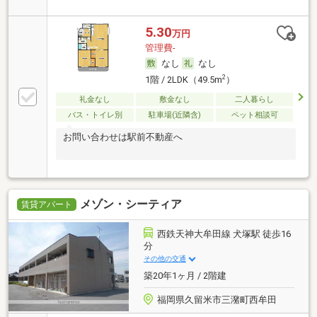
5.30
万円
管理費-
なし
なし
2
1階 / 2LDK（49.5m
）
礼金なし
敷金なし
二人暮らし
バス・トイレ別
駐車場(近隣含)
ペット相談可
お問い合わせは駅前不動産へ
メゾン・シーティア
賃貸アパート
西鉄天神大牟田線 犬塚駅 徒歩16
分
その他の交通
築20年1ヶ月 / 2階建
福岡県久留米市三潴町西牟田