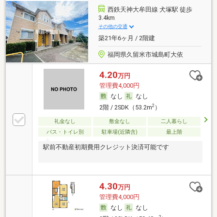
西鉄天神大牟田線 犬塚駅 徒歩
3.4km
その他の交通
築21年6ヶ月 / 2階建
福岡県久留米市城島町大依
4.20
万円
管理費4,000円
なし
なし
2
2階 / 2SDK（53.2m
）
礼金なし
敷金なし
二人暮らし
バス・トイレ別
駐車場(近隣含)
最上階
駅前不動産初期費用クレジット決済可能です
4.30
万円
管理費4,000円
なし
なし
2