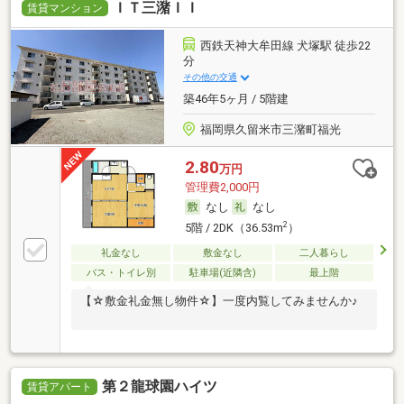
ＩＴ三潴ＩＩ
賃貸マンション
西鉄天神大牟田線 犬塚駅 徒歩22
分
その他の交通
築46年5ヶ月 / 5階建
福岡県久留米市三潴町福光
2.80
万円
管理費2,000円
なし
なし
2
5階 / 2DK（36.53m
）
礼金なし
敷金なし
二人暮らし
バス・トイレ別
駐車場(近隣含)
最上階
【☆敷金礼金無し物件☆】一度内覧してみませんか♪
第２龍球園ハイツ
賃貸アパート