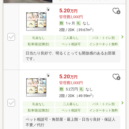
5.20
万円
管理費2,000円
1ヶ月
なし
2
2階 / 2DK（39.67m
）
礼金なし
二人暮らし
バス・トイレ別
駐車場(近隣含)
ペット相談可
インターネット無料
日当たり良好で、明るくとっても開放感のあるお部屋
です。
5.20
万円
管理費2,000円
5.2万円
なし
2
2階 / 2DK（49.59m
）
礼金なし
二人暮らし
バス・トイレ別
駐車場(近隣含)
ペット相談可
インターネット無料
ペット相談可・角部屋・最上階・日当り良好・保証人
不要／代行