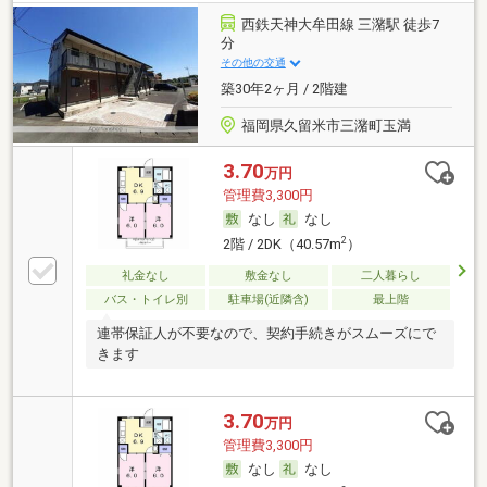
西鉄天神大牟田線 三潴駅 徒歩7
分
その他の交通
築30年2ヶ月 / 2階建
福岡県久留米市三潴町玉満
3.70
万円
管理費3,300円
なし
なし
2
2階 / 2DK（40.57m
）
礼金なし
敷金なし
二人暮らし
バス・トイレ別
駐車場(近隣含)
最上階
連帯保証人が不要なので、契約手続きがスムーズにで
きます
3.70
万円
管理費3,300円
なし
なし