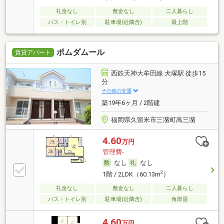
礼金なし
敷金なし
二人暮らし
バス・トイレ別
駐車場(近隣含)
最上階
ポムダムール
賃貸アパート
西鉄天神大牟田線 犬塚駅 徒歩15
分
その他の交通
築19年6ヶ月 / 2階建
福岡県久留米市三潴町高三潴
4.60
万円
管理費-
なし
なし
2
1階 / 2LDK（60.13m
）
礼金なし
敷金なし
二人暮らし
バス・トイレ別
駐車場(近隣含)
角部屋
4.60
万円