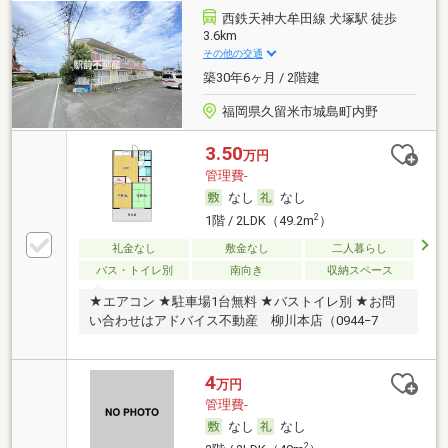
西鉄天神大牟田線 犬塚駅 徒歩
3.6km
その他の交通
築30年6ヶ月 / 2階建
福岡県久留米市城島町内野
3.50
万円
管理費-
なし
なし
2
1階 / 2LDK（49.2m
）
礼金なし
敷金なし
二人暮らし
バス・トイレ別
南向き
収納スペース
★エアコン ★駐車場1台無料 ★バストイレ別 ★お問
い合わせはアドバイス不動産 柳川本店（0944−7
4
万円
管理費-
なし
なし
2