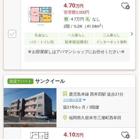
4.70
万円
管理費3,000円
4.7万円
なし
2
2階 / 1LDK（41.04m
）
礼金なし
一人暮らし
二人暮らし
バス・トイレ別
駐車場(近隣含)
インターネット無料
☆お部屋探しはアパマンショップにお任せください☆
サンクイール
賃貸アパート
鹿児島本線 西牟田駅 徒歩21分
その他の交通
築21年6ヶ月 / 3階建
福岡県久留米市三潴町西牟田
4.10
万円