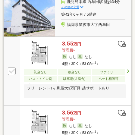
鹿児島本線 西牟田駅 徒歩34分
その他の交通
築42年6ヶ月 / 5階建
福岡県筑後市大字西牟田
3.55
万円
管理費-
なし
なし
2
4階 / 3DK（53.08m
）
礼金なし
敷金なし
ファミリー
バス・トイレ別
駐車場(近隣含)
ペット相談可
フリーレント1ヶ月最大3万円引越サポートあり
3.56
万円
管理費-
なし
なし
2
5階 / 3DK（53.08m
）