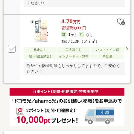
ください♪
4.70
万円
管理費3,000円
1ヶ月
なし
2
1階 / 2LDK（51.3m
）
礼金なし
二人暮らし
バス・トイレ別
駐車場(近隣含)
インターネット無料
角部屋
断熱性や防音対策もしっかりしてますので、ご安心く
ださい！