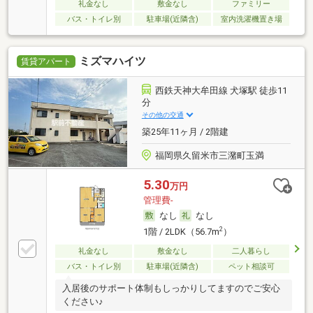
礼金なし
敷金なし
ファミリー
バス・トイレ別
駐車場(近隣含)
室内洗濯機置き場
ミズマハイツ
賃貸アパート
西鉄天神大牟田線 犬塚駅 徒歩11
分
その他の交通
築25年11ヶ月 / 2階建
福岡県久留米市三潴町玉満
5.30
万円
管理費-
なし
なし
2
1階 / 2LDK（56.7m
）
礼金なし
敷金なし
二人暮らし
バス・トイレ別
駐車場(近隣含)
ペット相談可
入居後のサポート体制もしっかりしてますのでご安心
ください♪