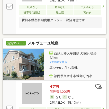
2階 / 2LDK（49m
）
礼金なし
敷金なし
二人暮らし
駐車場(近隣含)
最上階
南向き
駅前不動産初期費用クレジット決済可能です
メルヴェーユ城島
賃貸アパート
西鉄天神大牟田線 犬塚駅 徒歩
4.1km
その他の交通
築22年6ヶ月 / 2階建
福岡県久留米市城島町楢津
4
万円
管理費4,000円
なし
なし
2
2階 / 2LDK（58.17m
）