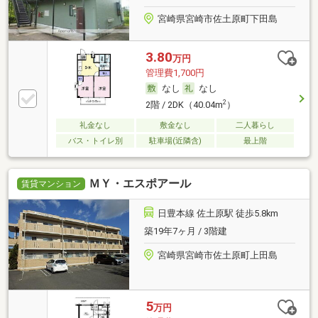
宮崎県宮崎市佐土原町下田島
3.80
万円
管理費1,700円
なし
なし
2
2階 / 2DK（40.04m
）
礼金なし
敷金なし
二人暮らし
バス・トイレ別
駐車場(近隣含)
最上階
ＭＹ・エスポアール
賃貸マンション
日豊本線 佐土原駅 徒歩5.8km
築19年7ヶ月 / 3階建
宮崎県宮崎市佐土原町上田島
5
万円