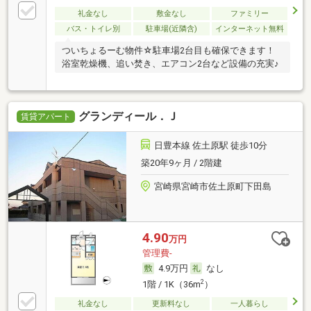
礼金なし
敷金なし
ファミリー
バス・トイレ別
駐車場(近隣含)
インターネット無料
ついちょるーむ物件☆駐車場2台目も確保できます！
浴室乾燥機、追い焚き、エアコン2台など設備の充実♪
グランディール．Ｊ
賃貸アパート
日豊本線 佐土原駅 徒歩10分
築20年9ヶ月 / 2階建
宮崎県宮崎市佐土原町下田島
4.90
万円
管理費-
4.9万円
なし
2
1階 / 1K（36m
）
礼金なし
更新料なし
一人暮らし