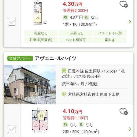
4.30
万円
管理費2,000円
4.3万円
なし
2
1階 / 1K（30.94m
）
礼金なし
一人暮らし
バス・トイレ別
駐車場(近隣含)
ペット相談可
南向き
アヴェニ−ルハイツ
賃貸アパート
日豊本線 佐土原駅 バス5分/「札
の辻」バス停 停歩4分
築29年6ヶ月 / 2階建
宮崎県宮崎市佐土原町下田島
4.10
万円
管理費1,100円
なし
なし
2
2階 / 2DK（40.04m
）