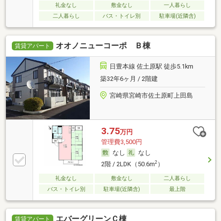
礼金なし
敷金なし
一人暮らし
二人暮らし
バス・トイレ別
駐車場(近隣含)
オオノニューコーポ Ｂ棟
賃貸アパート
日豊本線 佐土原駅 徒歩5.1km
築32年6ヶ月 / 2階建
宮崎県宮崎市佐土原町上田島
3.75
万円
管理費3,500円
なし
なし
2
2階 / 2LDK（50.6m
）
礼金なし
敷金なし
二人暮らし
バス・トイレ別
駐車場(近隣含)
最上階
エバーグリーンＣ棟
賃貸アパート