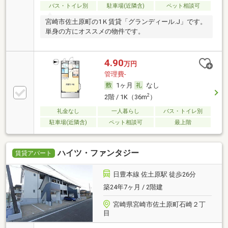
バス・トイレ別
駐車場(近隣含)
ペット相談可
宮崎市佐土原町の1Ｋ賃貸「グランディール.J」です。
単身の方にオススメの物件です。
4.90
万円
管理費-
1ヶ月
なし
2
2階 / 1K（36m
）
礼金なし
一人暮らし
バス・トイレ別
駐車場(近隣含)
ペット相談可
最上階
ハイツ・ファンタジー
賃貸アパート
日豊本線 佐土原駅 徒歩26分
築24年7ヶ月 / 2階建
宮崎県宮崎市佐土原町石崎２丁
目