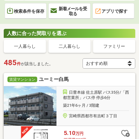
新着メールを受
検索条件を保存
アプリで探す
取る
人数に合った間取りを選ぶ
一人暮らし
二人暮らし
ファミリー
485
件
が該当しました。
ユーミー白馬
賃貸マンション
日豊本線 佐土原駅 バス35分/「西
都営業所」バス停 停歩6分
築21年6ヶ月 / 3階建
宮崎県西都市有吉町３丁目
5.10
万円