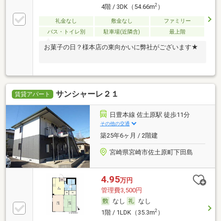
2
4階 / 3DK（54.66m
）
礼金なし
敷金なし
ファミリー
バス・トイレ別
駐車場(近隣含)
最上階
お菓子の日？様本店の東向かいに弊社がございます★
サンシャーレ２１
賃貸アパート
日豊本線 佐土原駅 徒歩11分
その他の交通
築25年6ヶ月 / 2階建
宮崎県宮崎市佐土原町下田島
4.95
万円
管理費3,500円
なし
なし
2
1階 / 1LDK（35.3m
）