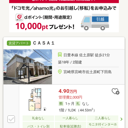
ＣＡＳＡ１
賃貸アパート
日豊本線 佐土原駅 徒歩21分
築18年 / 2階建
宮崎県宮崎市佐土原町下田島
4.90
万円
管理費2,000円
1ヶ月
なし
2
1階 / 1LDK（44.53m
）
礼金なし
一人暮らし
二人暮らし
モニタ付インターホ
バス・トイレ別
駐車場(近隣含)