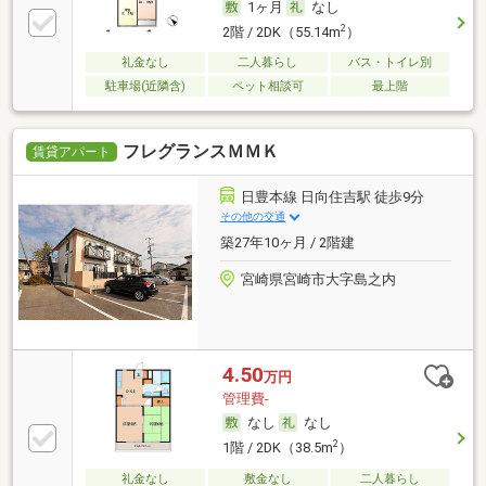
1ヶ月
なし
2
2階 / 2DK（55.14m
）
礼金なし
二人暮らし
バス・トイレ別
駐車場(近隣含)
ペット相談可
最上階
フレグランスＭＭＫ
賃貸アパート
日豊本線 日向住吉駅 徒歩9分
その他の交通
築27年10ヶ月 / 2階建
宮崎県宮崎市大字島之内
4.50
万円
管理費-
なし
なし
2
1階 / 2DK（38.5m
）
礼金なし
敷金なし
二人暮らし