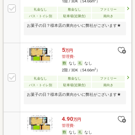
1階 / 3DK（54.66m
）
礼金なし
敷金なし
ファミリー
バス・トイレ別
駐車場(近隣含)
南向き
お菓子の日？様本店の東向かいに弊社がございます★
5
万円
管理費-
なし
なし
2
2階 / 3DK（54.66m
）
礼金なし
敷金なし
ファミリー
バス・トイレ別
駐車場(近隣含)
南向き
お菓子の日？様本店の東向かいに弊社がございます★
4.90
万円
管理費-
なし
なし