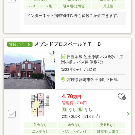
バス・トイレ別
駐車場(近隣含)
最上階
インターネット掲載物件以外も多数ご紹介できます。
メゾンドプロスペールＹＴ Ｂ
賃貸アパート
日豊本線 佐土原駅 バス5分/「広
瀬小前」バス停 停歩7分
築22年6ヶ月 / 2階建
宮崎県宮崎市佐土原町下田島
4.70
万円
管理費1,700円
なし
なし
2
2階 / 2LDK（51.67m
）
礼金なし
敷金なし
更新料なし
二人暮らし
バス・トイレ別
駐車場(近隣含)