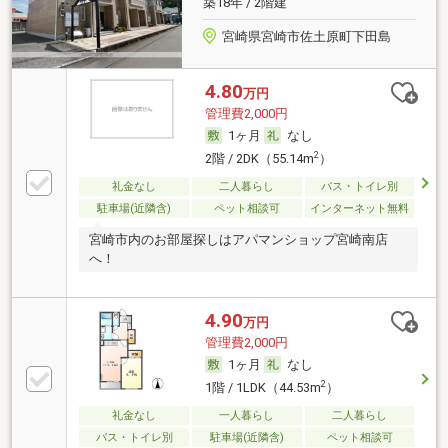
築18年 / 2階建
宮崎県宮崎市佐土原町下田島
4.80
万円
管理費2,000円
1ヶ月
なし
2
2階 / 2DK（55.14m
）
礼金なし
二人暮らし
バス・トイレ別
駐車場(近隣含)
ペット相談可
インターネット無料
宮崎市内のお部屋探しはアパマンショップ宮崎南店
へ！
4.90
万円
管理費2,000円
1ヶ月
なし
2
1階 / 1LDK（44.53m
）
礼金なし
一人暮らし
二人暮らし
バス・トイレ別
駐車場(近隣含)
ペット相談可