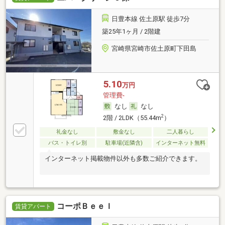
日豊本線 佐土原駅 徒歩7分
築25年1ヶ月 / 2階建
宮崎県宮崎市佐土原町下田島
5.10
万円
管理費-
なし
なし
2
2階 / 2LDK（55.44m
）
礼金なし
敷金なし
二人暮らし
バス・トイレ別
駐車場(近隣含)
インターネット無料
インターネット掲載物件以外も多数ご紹介できます。
コーポＢｅｅＩ
賃貸アパート