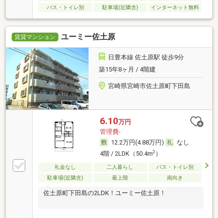
バス・トイレ別
駐車場(近隣含)
インターネット無料
ユーミー佐土原
賃貸マンション
日豊本線 佐土原駅 徒歩9分
築15年8ヶ月 / 4階建
宮崎県宮崎市佐土原町下田島
6.10
万円
管理費-
12.2万円(4.88万円)
なし
2
4階 / 2LDK（50.4m
）
礼金なし
二人暮らし
バス・トイレ別
駐車場(近隣含)
最上階
南向き
佐土原町下田島の2LDK！ユーミー佐土原！