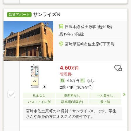
サンライズＫ
賃貸アパート
日豊本線 佐土原駅 徒歩15分
築19年 / 2階建
宮崎県宮崎市佐土原町下田島
4.60
万円
管理費-
4.6万円
なし
2
2階 / 1K（30.94m
）
礼金なし
更新料なし
一人暮らし
バス・トイレ別
駐車場(近隣含)
最上階
宮崎市佐土原町の1K賃貸「サンライズK」です。学生
さんや単身の方にオススメの物件です。