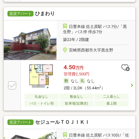
ひまわり
賃貸アパート
日豊本線 佐土原駅 バス7分/「黒
生野」バス停 停歩7分
築22年 / 2階建
宮崎県西都市大字黒生野
4.50
万円
管理費2,500円
なし
なし
2
2階 / 2LDK（55.44m
）
礼金なし
敷金なし
二人暮らし
バス・トイレ別
駐車場(近隣含)
最上階
セジュールＴＯＪＩＫＩ
賃貸アパート
日豊本線 佐土原駅 バス10分/「佐