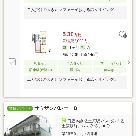
ン
二人掛けの大きいソファーがおける広々リビング!!
5.30
万円
管理費2,000円
1ヶ月
なし
2
2階 / 2DK（55.14m
）
礼金なし
二人暮らし
バス・トイレ別
駐車場(近隣含)
最上階
南向き
二人掛けの大きいソファーがおける広々リビング!!
サウザンバレー Ｂ
賃貸アパート
日豊本線 佐土原駅 バス1分/「佐
土原駅前」バス停 停歩18分
築28年3ヶ月 / 2階建