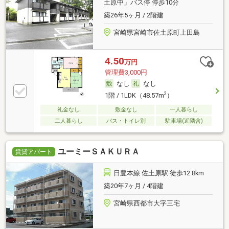
土原中」バス停 停歩10分
築26年5ヶ月 / 2階建
宮崎県宮崎市佐土原町上田島
4.50
万円
管理費3,000円
なし
なし
2
1階 / 1LDK（48.57m
）
礼金なし
敷金なし
一人暮らし
二人暮らし
バス・トイレ別
駐車場(近隣含)
ユーミーＳＡＫＵＲＡ
賃貸アパート
日豊本線 佐土原駅 徒歩12.8km
築20年7ヶ月 / 4階建
宮崎県西都市大字三宅