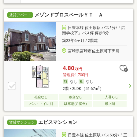
メゾンドプロスペールＹＴ Ａ
賃貸アパート
日豊本線 佐土原駅 バス3分/「広
瀬学校下」バス停 停歩9分
築22年6ヶ月 / 2階建
宮崎県宮崎市佐土原町下田島
4.80
万円
管理費1,700円
なし
なし
2
2階 / 2LDK（51.67m
）
礼金なし
敷金なし
二人暮らし
バス・トイレ別
駐車場(近隣含)
最上階
エビスマンション
賃貸マンション
日豊本線 佐土原駅 バス50分/「三