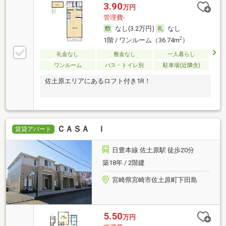
3.90
万円
管理費-
なし(3.2万円)
なし
2
1階 / ワンルーム（36.74m
）
礼金なし
敷金なし
一人暮らし
ワンルーム
バス・トイレ別
駐車場(近隣含)
佐土原エリアにあるロフト付き1R！
ＣＡＳＡ Ｉ
賃貸アパート
日豊本線 佐土原駅 徒歩20分
築18年 / 2階建
宮崎県宮崎市佐土原町下田島
5.50
万円