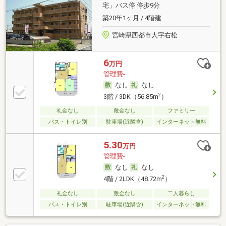
宅」バス停 停歩9分
築20年1ヶ月 / 4階建
宮崎県西都市大字右松
6
万円
管理費-
なし
なし
2
3階 / 3DK（56.85m
）
礼金なし
敷金なし
ファミリー
バス・トイレ別
駐車場(近隣含)
インターネット無料
5.30
万円
管理費-
なし
なし
2
4階 / 2LDK（48.72m
）
礼金なし
敷金なし
二人暮らし
バス・トイレ別
駐車場(近隣含)
インターネット無料