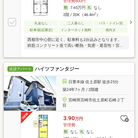
管理費800円
7.65万円
なし
2
2階 / 2DK（46.4m
）
礼金なし
二人暮らし
バス・トイレ別
駐車場(近隣含)
インターネット無料
南向き
西都市中心部に近く、駐車料も2台込みとなります。
鉄筋コンクリート造で高い断熱・気密・遮音性！宮崎
CA
ハイツファンタジー
賃貸アパート
日豊本線 佐土原駅 徒歩25分
築24年7ヶ月 / 2階建
宮崎県宮崎市佐土原町石崎２丁
目
3.90
万円
管理費-
なし
なし
2