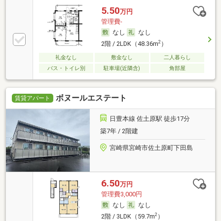
5.50
万円
管理費-
なし
なし
2
2階 / 2LDK（48.36m
）
礼金なし
敷金なし
二人暮らし
バス・トイレ別
駐車場(近隣含)
角部屋
ボヌールエステート
賃貸アパート
日豊本線 佐土原駅 徒歩17分
築7年 / 2階建
宮崎県宮崎市佐土原町下田島
6.50
万円
管理費3,000円
なし
なし
2
2階 / 3LDK（59.7m
）