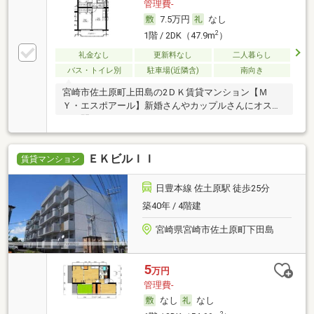
管理費-
7.5万円
なし
2
1階 / 2DK（47.9m
）
礼金なし
更新料なし
二人暮らし
バス・トイレ別
駐車場(近隣含)
南向き
宮崎市佐土原町上田島の2ＤＫ賃貸マンション【Ｍ
Ｙ・エスポアール】新婚さんやカップルさんにオスス
メの間
ＥＫビルＩＩ
賃貸マンション
日豊本線 佐土原駅 徒歩25分
築40年 / 4階建
宮崎県宮崎市佐土原町下田島
5
万円
管理費-
なし
なし
2