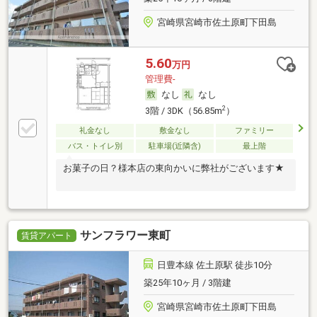
宮崎県宮崎市佐土原町下田島
5.60
万円
管理費-
なし
なし
2
3階 / 3DK（56.85m
）
礼金なし
敷金なし
ファミリー
バス・トイレ別
駐車場(近隣含)
最上階
お菓子の日？様本店の東向かいに弊社がございます★
サンフラワー東町
賃貸アパート
日豊本線 佐土原駅 徒歩10分
築25年10ヶ月 / 3階建
宮崎県宮崎市佐土原町下田島