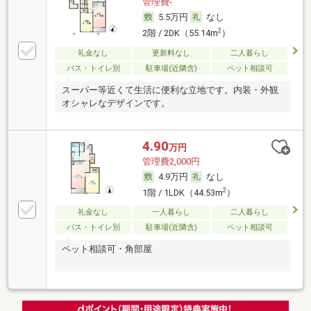
管理費-
5.5万円
なし
2
2階 / 2DK（55.14m
）
礼金なし
更新料なし
二人暮らし
バス・トイレ別
駐車場(近隣含)
ペット相談可
スーパー等近くて生活に便利な立地です。内装・外観
オシャレなデザインです。
4.90
万円
管理費2,000円
4.9万円
なし
2
1階 / 1LDK（44.53m
）
礼金なし
一人暮らし
二人暮らし
バス・トイレ別
駐車場(近隣含)
ペット相談可
ペット相談可・角部屋