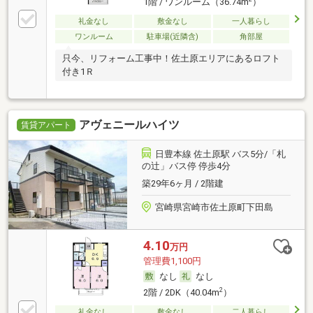
1階 / ワンルーム（36.74m
）
礼金なし
敷金なし
一人暮らし
ワンルーム
駐車場(近隣含)
角部屋
只今、リフォーム工事中！佐土原エリアにあるロフト
付き1Ｒ
アヴェニールハイツ
賃貸アパート
日豊本線 佐土原駅 バス5分/「札
の辻」バス停 停歩4分
築29年6ヶ月 / 2階建
宮崎県宮崎市佐土原町下田島
4.10
万円
管理費1,100円
なし
なし
2
2階 / 2DK（40.04m
）
礼金なし
敷金なし
二人暮らし