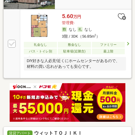
5.60
万円
管理費-
なし
なし
2
3階 / 3DK（56.85m
）
礼金なし
敷金なし
ファミリー
バス・トイレ別
駐車場(近隣含)
最上階
DIY好きな人必見!近くにホームセンターがあるので、
材料の買い忘れがあっても安心です。
ウィットＴＯＪＩＫＩ
賃貸アパート