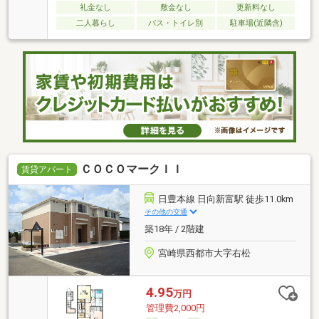
礼金なし
敷金なし
更新料なし
二人暮らし
バス・トイレ別
駐車場(近隣含)
ＣＯＣＯマークＩＩ
賃貸アパート
日豊本線 日向新富駅 徒歩11.0km
その他の交通
築18年 / 2階建
宮崎県西都市大字右松
4.95
万円
管理費2,000円