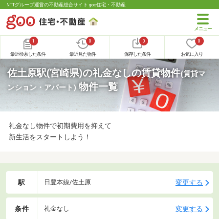
NTTグループ運営の不動産総合サイト goo住宅・不動産
1
0
0
0
最近検索した条件
最近見た物件
保存した条件
お気に入り
佐土原駅(宮崎県)の礼金なしの賃貸物件
(賃貸マ
物件一覧
ンション・アパート)
礼金なし物件で初期費用を抑えて
新生活をスタートしよう！
駅
変更する
日豊本線/佐土原
条件
変更する
礼金なし