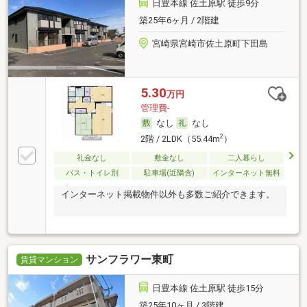
日豊本線 佐土原駅 徒歩9分
築25年6ヶ月 / 2階建
宮崎県宮崎市佐土原町下田島
5.30
万円
管理費-
なし
なし
2
2階 / 2LDK（55.44m
）
礼金なし
敷金なし
二人暮らし
バス・トイレ別
駐車場(近隣含)
インターネット無料
インターネット掲載物件以外も多数ご紹介できます。
サンフラワー東町
賃貸マンション
日豊本線 佐土原駅 徒歩15分
築25年10ヶ月 / 3階建