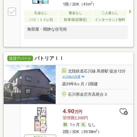
2
1階 / 2DK（41m
）
礼金なし
敷金なし
二人暮らし
バス・トイレ別
駐車場(近隣含)
インターネット無料
角部屋・閑静な住宅街
パトリアＩＩ
賃貸アパート
北陸鉄道石川線 馬替駅 徒歩12分
その他の交通
築29年6ヶ月 / 2階建
石川県金沢市高尾台３
4.90
万円
管理費2,200円
1ヶ月
なし
2
2階 / 3DK（59.58m
）