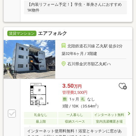
【内装リフォーム予定！】学生・単身さんにおすすめ
1K物件
エアフォルク
賃貸マンション
北陸鉄道石川線 乙丸駅 徒歩2分
築32年6ヶ月 / 3階建
石川県金沢市額乙丸町ハ
3.50
万円
管理費2,500円
1ヶ月
なし
2
3階 / 1DK（35.64m
）
礼金なし
一人暮らし
インターネット無料
最上階
収納スペース
室内洗濯機置き場
インターネット使用料無料！浴室とキッチンに窓があ