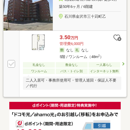
築50年6ヶ月 / 6階建
石川県金沢市三十苅町乙
3.50
万円
管理費6,000円
なし
なし
2
5階 / ワンルーム（48m
）
礼金なし
敷金なし
一人暮らし
ワンルーム
バス・トイレ別
インターネット無料
二人入居可・事務所使用可・管理人巡回・保証人不要
／代行