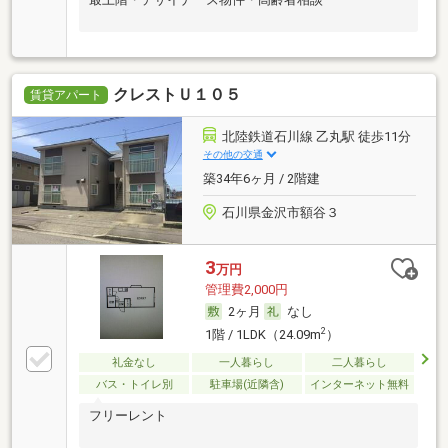
クレストＵ１０５
賃貸アパート
北陸鉄道石川線 乙丸駅 徒歩11分
その他の交通
築34年6ヶ月 / 2階建
石川県金沢市額谷３
3
万円
管理費2,000円
2ヶ月
なし
2
1階 / 1LDK（24.09m
）
礼金なし
一人暮らし
二人暮らし
バス・トイレ別
駐車場(近隣含)
インターネット無料
フリーレント