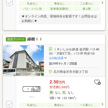
礼金なし
敷金なし
二人暮らし
バス・トイレ別
駐車場(近隣含)
最上階
★オンライン内見、現地待合せ歓迎です！お問合せは
お気軽に★
緑樹ＩＩ
賃貸アパート
ＩＲいしかわ鉄道 金沢駅 バス40
分/「大額3丁目」バス停 停歩1分
その他の交通
築39年9ヶ月 / 2階建
石川県金沢市大額３丁目
2.50
万円
管理費3,500円
なし
なし
2
2階 / 1K（23.18m
）
礼金なし
敷金なし
一人暮らし