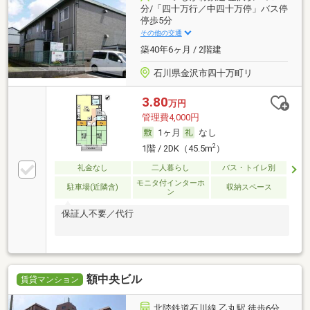
分/「四十万行／中四十万停」バス停
停歩5分
その他の交通
築40年6ヶ月 / 2階建
石川県金沢市四十万町リ
3.80
万円
管理費4,000円
1ヶ月
なし
2
1階 / 2DK（45.5m
）
礼金なし
二人暮らし
バス・トイレ別
モニタ付インターホ
駐車場(近隣含)
収納スペース
ン
保証人不要／代行
額中央ビル
賃貸マンション
北陸鉄道石川線 乙丸駅 徒歩6分