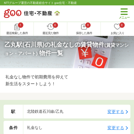
NTTグループ運営の不動産総合サイト goo住宅・不動産
1
0
0
0
最近検索した条件
最近見た物件
保存した条件
お気に入り
乙丸駅(石川県)の礼金なしの賃貸物件
(賃貸マンシ
物件一覧
ョン・アパート)
礼金なし物件で初期費用を抑えて
新生活をスタートしよう！
駅
変更する
北陸鉄道石川線/乙丸
条件
変更する
礼金なし