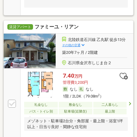
ファミーユ・リアン
賃貸アパート
北陸鉄道石川線 乙丸駅 徒歩13分
その他の交通
築20年7ヶ月 / 2階建
石川県金沢市しじま台２
7.40
万円
管理費3,200円
なし
なし
2
1階 / 2LDK（79.08m
）
礼金なし
敷金なし
二人暮らし
バス・トイレ別
駐車場(近隣含)
最上階
メゾネット・駐車場2台分・角部屋・最上階・浴室1坪
以上・日当り良好・閑静な住宅街