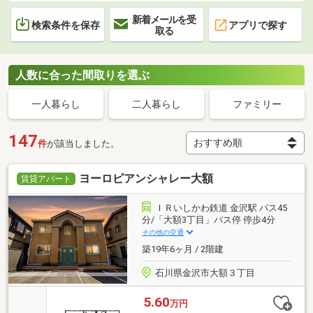
新着メールを受
検索条件を保存
アプリで探す
取る
人数に合った間取りを選ぶ
一人暮らし
二人暮らし
ファミリー
147
件
が該当しました。
ヨーロピアンシャレー大額
賃貸アパート
ＩＲいしかわ鉄道 金沢駅 バス45
分/「大額3丁目」バス停 停歩4分
その他の交通
築19年6ヶ月 / 2階建
石川県金沢市大額３丁目
5.60
万円