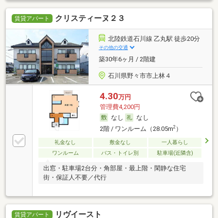
クリスティーヌ２３
賃貸アパート
北陸鉄道石川線 乙丸駅 徒歩20分
その他の交通
築30年6ヶ月 / 2階建
石川県野々市市上林４
4.30
万円
管理費4,200円
なし
なし
2
2階 / ワンルーム（28.05m
）
礼金なし
敷金なし
一人暮らし
ワンルーム
バス・トイレ別
駐車場(近隣含)
出窓・駐車場2台分・角部屋・最上階・閑静な住宅
街・保証人不要／代行
リヴイースト
賃貸アパート