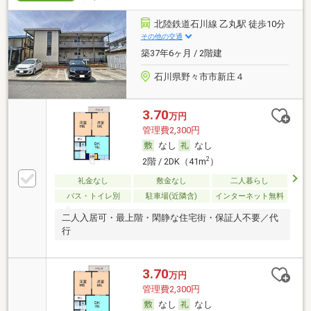
北陸鉄道石川線 乙丸駅 徒歩10分
その他の交通
築37年6ヶ月 / 2階建
石川県野々市市新庄４
3.70
万円
管理費2,300円
なし
なし
2
2階 / 2DK（41m
）
礼金なし
敷金なし
二人暮らし
バス・トイレ別
駐車場(近隣含)
インターネット無料
二人入居可・最上階・閑静な住宅街・保証人不要／代
行
3.70
万円
管理費2,300円
なし
なし