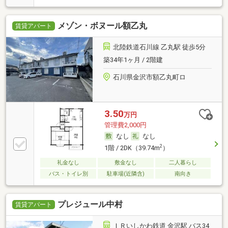
メゾン・ボヌール額乙丸
賃貸アパート
北陸鉄道石川線 乙丸駅 徒歩5分
築34年1ヶ月 / 2階建
石川県金沢市額乙丸町ロ
3.50
万円
管理費2,000円
なし
なし
2
1階 / 2DK（39.74m
）
礼金なし
敷金なし
二人暮らし
バス・トイレ別
駐車場(近隣含)
南向き
プレジュール中村
賃貸アパート
ＩＲいしかわ鉄道 金沢駅 バス34