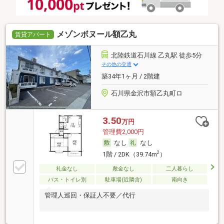
メゾンボヌール額乙丸
賃貸アパート
北陸鉄道石川線 乙丸駅 徒歩5分
その他の交通
築34年1ヶ月 / 2階建
石川県金沢市額乙丸町ロ
3.50
万円
管理費2,000円
なし
なし
2
1階 / 2DK（39.74m
）
礼金なし
敷金なし
二人暮らし
バス・トイレ別
駐車場(近隣含)
南向き
管理人巡回・保証人不要／代行