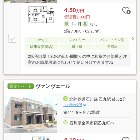
4.50
万円
管理費2,000円
2ヶ月
なし
2
2階 / 3DK（62.23m
）
礼金なし
ファミリー
バス・トイレ別
駐車場(近隣含)
最上階
角部屋
2階角部屋！3DKの広い間取りの中に和室のお部屋と洋
室のお部屋用途に合わせて使い分けできますね
ヴァンヴェール
賃貸アパート
北陸鉄道石川線 乙丸駅 徒歩2分
その他の交通
築11年8ヶ月 / 2階建
石川県金沢市額乙丸町ハ