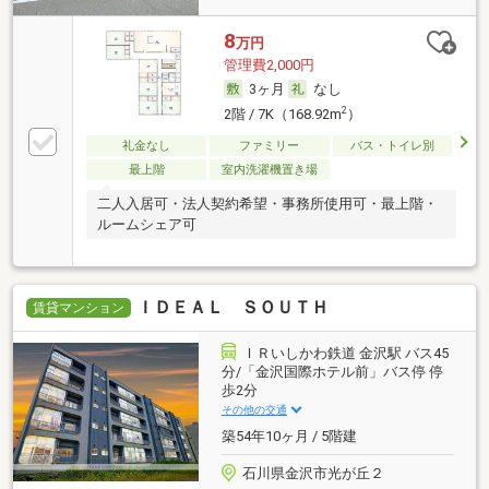
8
万円
管理費2,000円
3ヶ月
なし
2
2階 / 7K（168.92m
）
礼金なし
ファミリー
バス・トイレ別
最上階
室内洗濯機置き場
二人入居可・法人契約希望・事務所使用可・最上階・
ルームシェア可
ＩＤＥＡＬ ＳＯＵＴＨ
賃貸マンション
ＩＲいしかわ鉄道 金沢駅 バス45
分/「金沢国際ホテル前」バス停 停
歩2分
その他の交通
築54年10ヶ月 / 5階建
石川県金沢市光が丘２