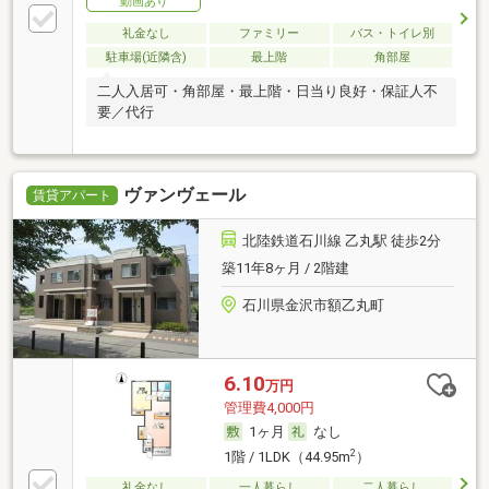
動画あり
礼金なし
ファミリー
バス・トイレ別
駐車場(近隣含)
最上階
角部屋
二人入居可・角部屋・最上階・日当り良好・保証人不
要／代行
ヴァンヴェール
賃貸アパート
北陸鉄道石川線 乙丸駅 徒歩2分
築11年8ヶ月 / 2階建
石川県金沢市額乙丸町
6.10
万円
管理費4,000円
1ヶ月
なし
2
1階 / 1LDK（44.95m
）
礼金なし
一人暮らし
二人暮らし