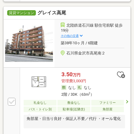
グレイス高尾
賃貸マンション
北陸鉄道石川線 額住宅前駅 徒歩
19分
その他の交通
築38年10ヶ月 / 6階建
石川県金沢市高尾南２
3.50
万円
管理費3,000円
なし
なし
2
2階 / 3DK（63m
）
礼金なし
敷金なし
ファミリー
バス・トイレ別
駐車場(近隣含)
角部屋
角部屋・日当り良好・保証人不要／代行 ・オール電化