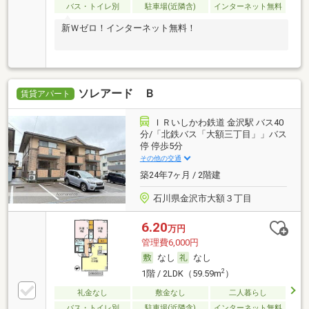
バス・トイレ別
駐車場(近隣含)
インターネット無料
新Ｗゼロ！インターネット無料！
ソレアード Ｂ
賃貸アパート
ＩＲいしかわ鉄道 金沢駅 バス40
分/「北鉄バス「大額三丁目」」バス
停 停歩5分
その他の交通
築24年7ヶ月 / 2階建
石川県金沢市大額３丁目
6.20
万円
管理費6,000円
なし
なし
2
1階 / 2LDK（59.59m
）
礼金なし
敷金なし
二人暮らし
バス・トイレ別
駐車場(近隣含)
インターネット無料