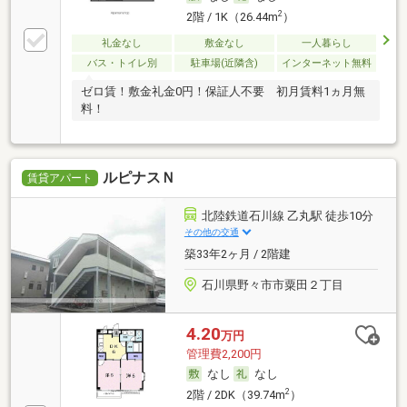
2
2階 / 1K（26.44m
）
礼金なし
敷金なし
一人暮らし
バス・トイレ別
駐車場(近隣含)
インターネット無料
ゼロ賃！敷金礼金0円！保証人不要 初月賃料1ヵ月無
料！
ルピナスＮ
賃貸アパート
北陸鉄道石川線 乙丸駅 徒歩10分
その他の交通
築33年2ヶ月 / 2階建
石川県野々市市粟田２丁目
4.20
万円
管理費2,200円
なし
なし
2
2階 / 2DK（39.74m
）