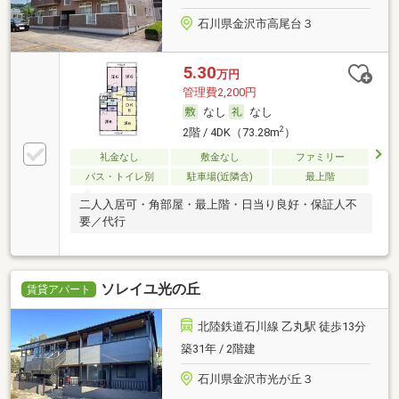
石川県金沢市高尾台３
5.30
万円
管理費2,200円
なし
なし
2
2階 / 4DK（73.28m
）
礼金なし
敷金なし
ファミリー
バス・トイレ別
駐車場(近隣含)
最上階
二人入居可・角部屋・最上階・日当り良好・保証人不
要／代行
ソレイユ光の丘
賃貸アパート
北陸鉄道石川線 乙丸駅 徒歩13分
築31年 / 2階建
石川県金沢市光が丘３