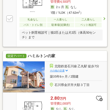
管理費4,500円
2ヶ月
なし
2
1階 / 1LDK（47.62m
）
礼金なし
一人暮らし
二人暮らし
バス・トイレ別
駐車場(近隣含)
ペット相談可
ペット飼育相談可｜猫2匹または犬2匹（体高50セン
チ）まで
ハミルトンの家
賃貸アパート
北陸鉄道石川線 乙丸駅 徒歩7分
その他の交通
築35年6ヶ月 / 2階建
石川県金沢市大額３丁目
2.80
万円
管理費2,000円
なし
なし