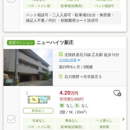
バス・トイレ別
駐車場(近隣含)
ペット相談可
ペット相談可・二人入居可・駐車場2台分・角部屋・
保証人不要／代行 ・初期費用カード決済可
ニューハイツ新庄
賃貸マンション
北陸鉄道石川線 乙丸駅 徒歩12分
その他の交通
築25年6ヶ月 / 3階建
石川県野々市市新庄５
4.20
万円
管理費3,000円
なし
なし
動画あり
2
2階 / 1K（33m
）
礼金なし
敷金なし
一人暮らし
バス・トイレ別
駐車場(近隣含)
角部屋