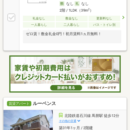
なし
なし
2
2階 / 1LDK（39m
）
礼金なし
敷金なし
更新料なし
一人暮らし
二人暮らし
バス・トイレ別
ゼロ賃！敷金礼金0円！初月賃料1ヵ月無料！
ルーベンス
賃貸アパート
北陸鉄道石川線 馬替駅 徒歩12分
その他の交通
築31年1ヶ月 / 2階建