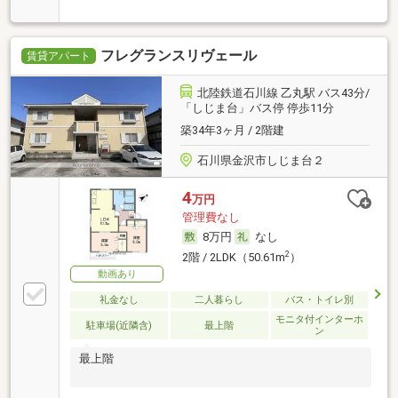
フレグランスリヴェール
賃貸アパート
北陸鉄道石川線 乙丸駅 バス43分/
「しじま台」バス停 停歩11分
築34年3ヶ月 / 2階建
石川県金沢市しじま台２
4
万円
管理費なし
8万円
なし
2
2階 / 2LDK（50.61m
）
動画あり
礼金なし
二人暮らし
バス・トイレ別
モニタ付インターホ
駐車場(近隣含)
最上階
ン
最上階