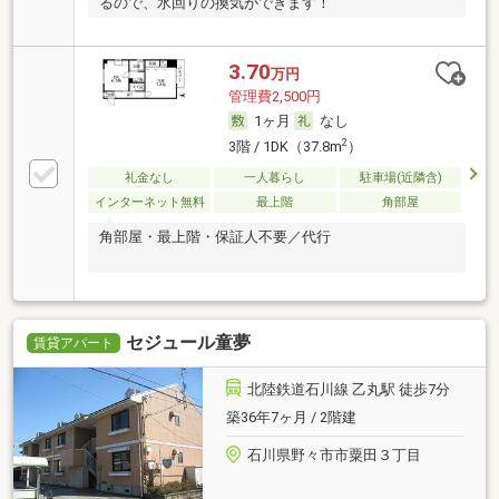
るので、水回りの換気ができます！
3.70
万円
管理費2,500円
1ヶ月
なし
2
3階 / 1DK（37.8m
）
礼金なし
一人暮らし
駐車場(近隣含)
インターネット無料
最上階
角部屋
角部屋・最上階・保証人不要／代行
セジュール童夢
賃貸アパート
北陸鉄道石川線 乙丸駅 徒歩7分
築36年7ヶ月 / 2階建
石川県野々市市粟田３丁目