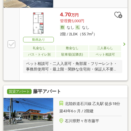
4.70
万円
管理費5,000円
なし
なし
2
2階 / 2LDK（55.7m
）
動画あり
礼金なし
敷金なし
二人暮らし
バス・トイレ別
駐車場(近隣含)
ペット相談可
ペット相談可・二人入居可・角部屋・フリーレント・
事務所使用可・最上階・閑静な住宅街・保証人不要／
代行 ・高齢者相談
藤平アパート
賃貸アパート
北陸鉄道石川線 乙丸駅 徒歩18分
築43年6ヶ月 / 2階建
石川県野々市市藤平