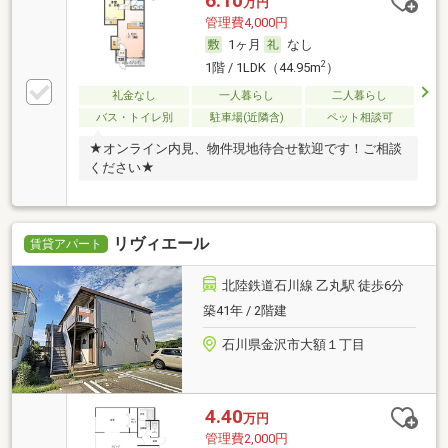
6.10
万円
管理費4,000円
1ヶ月
なし
2
1階 / 1LDK（44.95m
）
礼金なし
一人暮らし
二人暮らし
バス・トイレ別
駐車場(近隣含)
ペット相談可
★オンライン内見、物件現地待合せ歓迎です！ご相談
ください★
リヴィエール
賃貸アパート
北陸鉄道石川線 乙丸駅 徒歩6分
築41年 / 2階建
石川県金沢市大額１丁目
4.40
万円
管理費2,000円