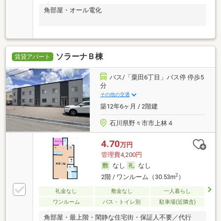
角部屋・オール電化
ソラーナＢ棟
賃貸アパート
バス/「粟田6丁目」バス停 停歩5
分
その他の交通
築12年6ヶ月 / 2階建
石川県野々市市上林４
4.70
万円
管理費4,200円
なし
なし
2
2階 / ワンルーム（30.53m
）
礼金なし
敷金なし
一人暮らし
ワンルーム
バス・トイレ別
駐車場(近隣含)
角部屋・最上階・閑静な住宅街・保証人不要／代行