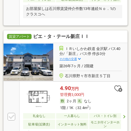
お部屋探しは石川県賃貸仲介件数13年連続Ｎｏ．1の
クラスコへ
ピエ・タ・テール新庄ＩＩ
賃貸アパート
ＩＲいしかわ鉄道 金沢駅 バス40
分/「新庄」バス停 停歩3分
その他の交通
築26年7ヶ月 / 2階建
石川県野々市市新庄５丁目
4.90
万円
管理費3,000円
2ヶ月
なし
2
1階 / 1K（32.4m
）
礼金なし
一人暮らし
バス・トイレ別
モニタ付インターホ
駐車場(近隣含)
インターネット無料
ン