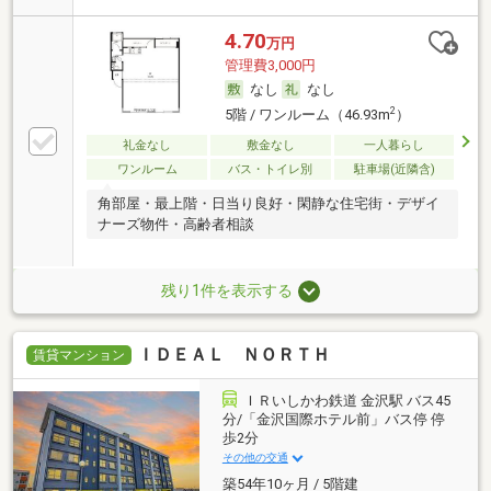
4.70
万円
管理費3,000円
なし
なし
2
5階 / ワンルーム（46.93m
）
礼金なし
敷金なし
一人暮らし
ワンルーム
バス・トイレ別
駐車場(近隣含)
角部屋・最上階・日当り良好・閑静な住宅街・デザイ
ナーズ物件・高齢者相談
残り1件を表示する
ＩＤＥＡＬ ＮＯＲＴＨ
賃貸マンション
ＩＲいしかわ鉄道 金沢駅 バス45
分/「金沢国際ホテル前」バス停 停
歩2分
その他の交通
築54年10ヶ月 / 5階建