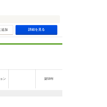
詳細を見る
に追加
ョン
築58年