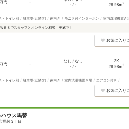
万円
-
2
- / -
28.98m
ス・トイレ別
駐車場(近隣含)
南向き
モニタ付インターホン
室内洗濯機置き
ＷＥＢでスタッフとオンライン相談 実施中！
お気に入り
2K
なし / なし
万円
-
2
- / -
28.98m
ス・トイレ別
駐車場(近隣含)
南向き
室内洗濯機置き場
エアコン付き
お気に入り
ルハウス馬替
市馬替３丁目