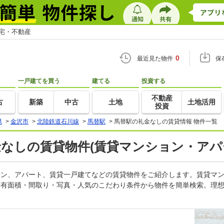
住宅・不動産
0
最近見た物件
保
一戸建てを買う
建てる
投資する
不動産
古
新築
中古
土地
土地活用
投資
県
>
金沢市
>
北陸鉄道石川線
>
馬替駅
>
馬替駅の礼金なしの賃貸情報 物件一覧
金なしの賃貸物件(賃貸マンション・アパ
ション、アパート、賃貸一戸建てなどの賃貸物件をご紹介します。賃貸マ
専有面積・間取り・写真・人気のこだわり条件から物件を簡単検索。理想