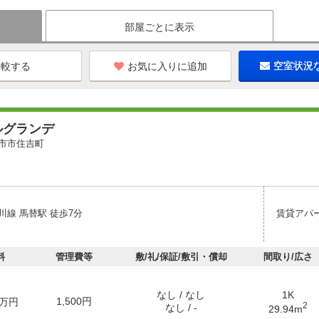
部屋ごとに表示
お気に入りに追加
空室状況
ルグランデ
市市住吉町
川線 馬替駅 徒歩7分
賃貸アパ
料
管理費等
敷/礼/保証/敷引・償却
間取り/広さ
なし / なし
1K
1,500円
万円
2
なし / -
29.94m