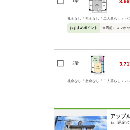
1階
3.66
礼金なし
敷金なし
二人暮らし
バ
おすすめポイント
来店前にスマホや
2階
3.71
礼金なし
敷金なし
二人暮らし
バ
アップ
石川県金沢