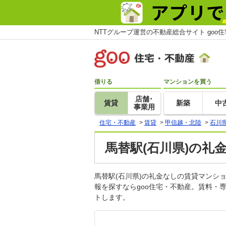
NTTグループ運営の不動産総合サイト goo
借りる
マンションを買う
店舗･
賃貸
新築
中
事業用
住宅・不動産
>
賃貸
>
甲信越・北陸
>
石川
馬替駅(石川県)の礼
馬替駅(石川県)の礼金なしの賃貸マン
報を探すならgoo住宅・不動産。賃料・
トします。