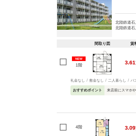
北陸鉄道石川
北陸鉄道石
間取り図
賃
NEW
3.61
1階
礼金なし
敷金なし
二人暮らし
バ
おすすめポイント
来店前にスマホや
4階
3.09