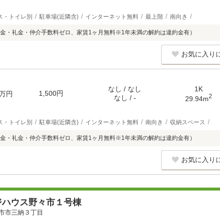
ス・トイレ別
駐車場(近隣含)
インターネット無料
最上階
南向き
金・礼金・仲介手数料ゼロ、家賃1ヶ月無料※1年未満の解約は違約金有）
お気に入り
なし / なし
1K
1,500円
万円
2
なし / -
29.94m
ス・トイレ別
駐車場(近隣含)
インターネット無料
南向き
収納スペース
金・礼金・仲介手数料ゼロ、家賃1ヶ月無料※1年未満の解約は違約金有）
お気に入り
ジハウス野々市１号棟
市市三納３丁目