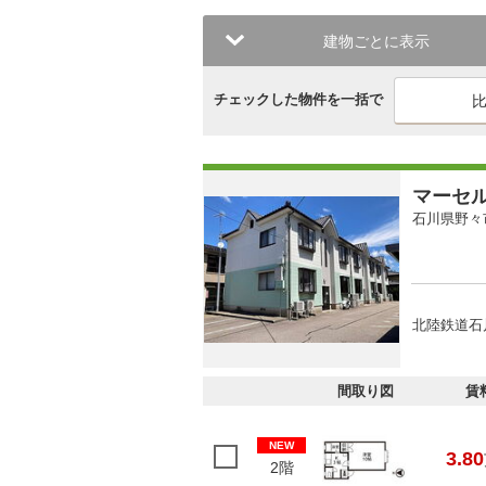
建物ごとに表示
チェックした物件を一括で
マーセ
石川県野々
北陸鉄道石
間取り図
賃
NEW
3.80
2階