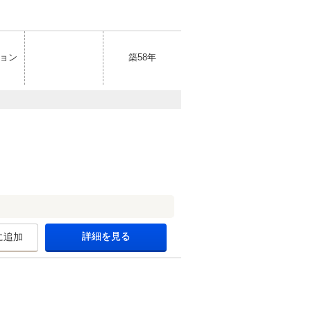
ョン
築58年
詳細を見る
に追加