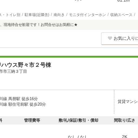
ス・トイレ別
駐車場(近隣含)
南向き
モニタ付インターホン
収納スペース
、現地待合せ歓迎です！お問合せはお気軽に★
お気に入り
ジハウス野々市２号棟
市市三納３丁目
線 馬替駅 徒歩16分
賃貸マンシ
川線 額住宅前駅 徒歩20分
料
管理費等
敷/礼/保証/敷引・償却
間取り/広さ
2K
なし / なし