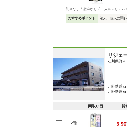
礼金なし
敷金なし
二人暮らし
バ
おすすめポイント
法人・個人に関わ
リジェ
石川県野々
北陸鉄道石川
北陸鉄道石
間取り図
賃
2階
5.90