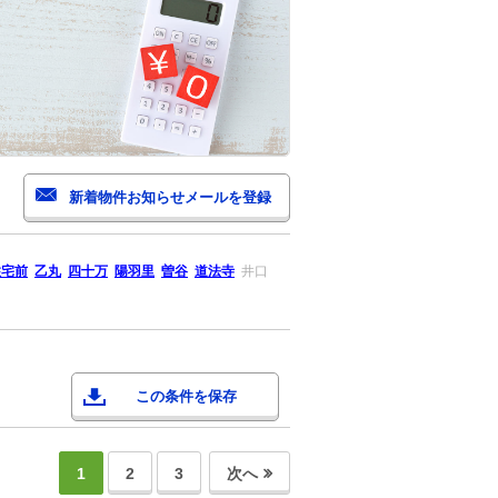
住宅前
乙丸
四十万
陽羽里
曽谷
道法寺
井口
この条件を保存
1
2
3
次へ