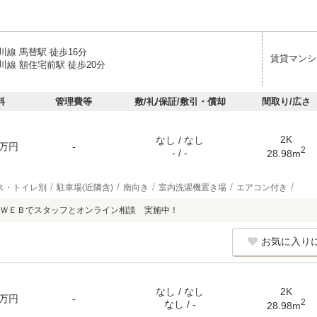
線 馬替駅 徒歩16分
賃貸マンシ
川線 額住宅前駅 徒歩20分
料
管理費等
敷/礼/保証/敷引・償却
間取り/広さ
2K
なし / なし
万円
-
2
- / -
28.98m
ス・トイレ別
駐車場(近隣含)
南向き
室内洗濯機置き場
エアコン付き
ＷＥＢでスタッフとオンライン相談 実施中！
お気に入り
なし / なし
2K
万円
-
2
なし / -
28.98m