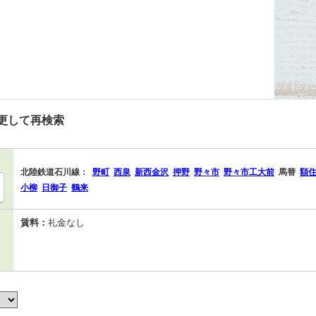
更して再検索
北陸鉄道石川線：
野町
西泉
新西金沢
押野
野々市
野々市工大前
馬替
額
小柳
日御子
鶴来
賃料：
礼金なし