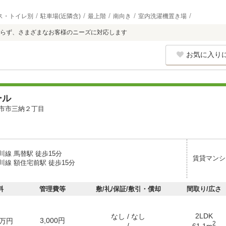
ス・トイレ別
駐車場(近隣含)
最上階
南向き
室内洗濯機置き場
らず、さまざまなお客様のニーズに対応します
お気に入り
ール
市市三納２丁目
線 馬替駅 徒歩15分
賃貸マンシ
川線 額住宅前駅 徒歩15分
料
管理費等
敷/礼/保証/敷引・償却
間取り/広さ
2LDK
なし / なし
3,000円
万円
2
- / -
61.1m