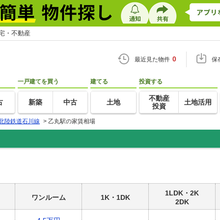
住宅・不動産
0
最近見た物件
保
一戸建てを買う
建てる
投資する
不動産
古
新築
中古
土地
土地活用
投資
北陸鉄道石川線
>
乙丸駅の家賃相場
1LDK・2K
ワンルーム
1K・1DK
2DK