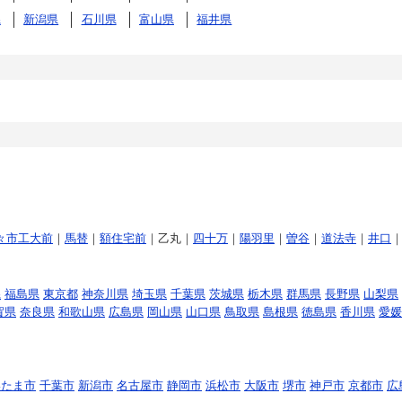
県
新潟県
石川県
富山県
福井県
々市工大前
｜
馬替
｜
額住宅前
｜乙丸｜
四十万
｜
陽羽里
｜
曽谷
｜
道法寺
｜
井口
県
福島県
東京都
神奈川県
埼玉県
千葉県
茨城県
栃木県
群馬県
長野県
山梨県
賀県
奈良県
和歌山県
広島県
岡山県
山口県
鳥取県
島根県
徳島県
香川県
愛媛
いたま市
千葉市
新潟市
名古屋市
静岡市
浜松市
大阪市
堺市
神戸市
京都市
広