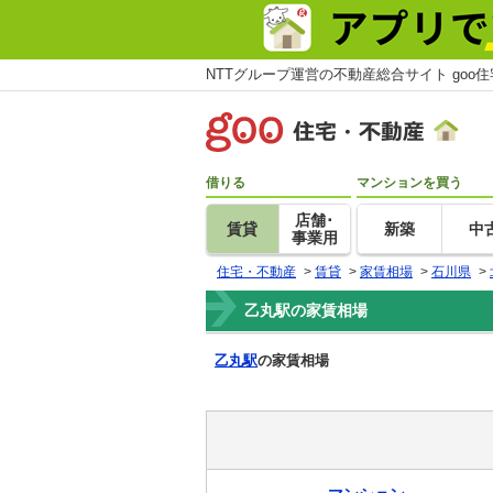
NTTグループ運営の不動産総合サイト goo
借りる
マンションを買う
店舗･
賃貸
新築
中
事業用
住宅・不動産
>
賃貸
>
家賃相場
>
石川県
>
乙丸駅の家賃相場
乙丸駅
の家賃相場