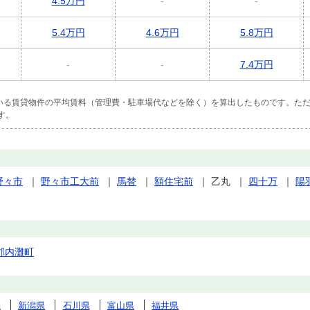
4.5万円
-
-
5.4万円
4.6万円
5.8万円
-
-
7.4万円
ている賃貸物件の平均賃料（管理費・駐車場代などを除く）を算出したものです。ただ
す。
野々市
｜
野々市工大前
｜
馬替
｜
額住宅前
｜
乙丸
｜
四十万
｜
陽
郡内灘町
県
新潟県
石川県
富山県
福井県