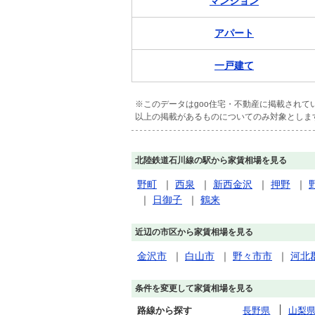
マンション
アパート
一戸建て
※このデータはgoo住宅・不動産に掲載され
以上の掲載があるものについてのみ対象としま
北陸鉄道石川線の駅から家賃相場を見る
野町
｜
西泉
｜
新西金沢
｜
押野
｜
｜
日御子
｜
鶴来
近辺の市区から家賃相場を見る
金沢市
｜
白山市
｜
野々市市
｜
河北
条件を変更して家賃相場を見る
路線から探す
長野県
山梨