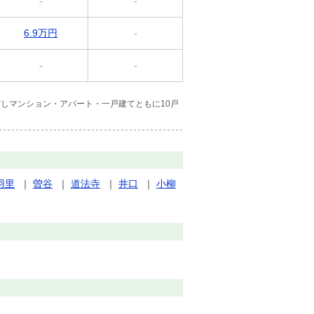
-
-
6.9万円
-
-
-
しマンション・アパート・一戸建てともに10戸
羽里
｜
曽谷
｜
道法寺
｜
井口
｜
小柳