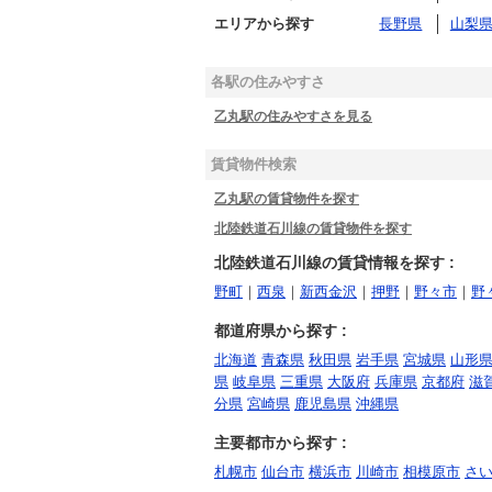
エリアから探す
長野県
山梨
各駅の住みやすさ
乙丸駅の住みやすさを見る
賃貸物件検索
乙丸駅の賃貸物件を探す
北陸鉄道石川線の賃貸物件を探す
北陸鉄道石川線の賃貸情報を探す :
野町
｜
西泉
｜
新西金沢
｜
押野
｜
野々市
｜
野
都道府県から探す :
北海道
青森県
秋田県
岩手県
宮城県
山形
県
岐阜県
三重県
大阪府
兵庫県
京都府
滋
分県
宮崎県
鹿児島県
沖縄県
主要都市から探す :
札幌市
仙台市
横浜市
川崎市
相模原市
さ