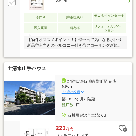
8階 南
モニタ付インターホ
南向き
駐車場あり
ン
リフォームリノベー
即入居可
所有権
ション
【物件オススメポイント！】◎中古で気になる水回り
新品◎南向きのバルコニー付き◎フローリング新規張
り替え済み◎アフターサービス保証付き◎24時間緊急
対応サービス付帯ぜひこの機会にお問合せお待ちして
おります。■「想い」を「形」に。設計デザイナーの
土清水山手ハウス
こだわりが詰まったワンランク上のハイグレードブラ
ンド「Grace Vista」です。--------見学予約受付中--------
営業時間10時～18時（定休日：水曜日）この時間帯は
北陸鉄道石川線 野町駅 徒歩
お電話でのお問い合わせがスムーズに対応できます。
5.9km
お問い合わせは【フリーダイヤル：0800ー816ー
その他の交通
7141】
築33年2ヶ月/5階建
総戸数
-戸
石川県金沢市土清水３
220
万円
2
ワンルーム 19.2m