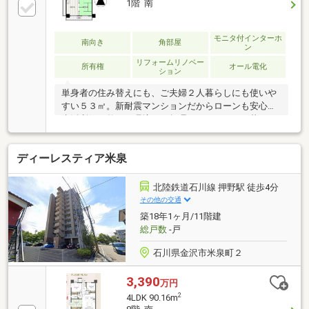
1階 南
モニタ付インターホ
南向き
角部屋
ン
リフォームリノベー
所有権
オール電化
ション
単身者の住み替えにも、ご夫婦２人暮らしにも使いや
すい５３㎡。新耐震マンションだからローンも安心。
生活利便の整った環境で、無理なくマンション暮らし
を始めたい方におすすめです。
ディーレスティア米泉
北陸鉄道石川線 押野駅 徒歩4分
その他の交通
築18年1ヶ月/11階建
総戸数
-戸
石川県金沢市米泉町２
3,390
万円
2
4LDK 90.16m