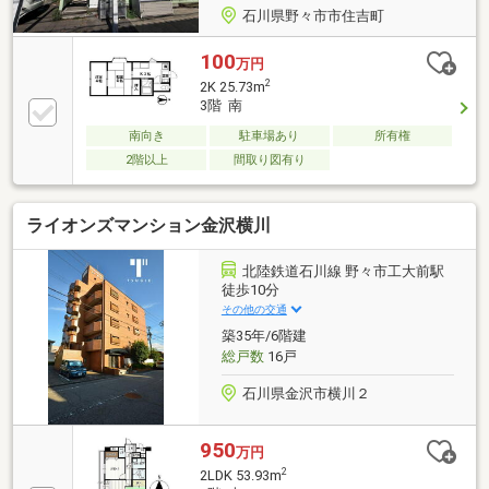
石川県野々市市住吉町
100
万円
2
2K 25.73m
3階 南
南向き
駐車場あり
所有権
2階以上
間取り図有り
ライオンズマンション金沢横川
北陸鉄道石川線 野々市工大前駅
徒歩10分
その他の交通
築35年/6階建
総戸数
16戸
石川県金沢市横川２
950
万円
2
2LDK 53.93m