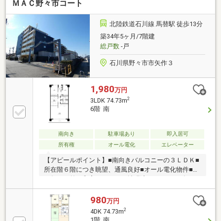
ＭＡＣ野々市コート
北陸鉄道石川線 馬替駅 徒歩13分
築34年5ヶ月/7階建
総戸数
-戸
石川県野々市市矢作３
1,980
万円
2
3LDK 74.73m
6階 南
南向き
駐車場あり
即入居可
所有権
オール電化
エレベーター
【アピールポイント】■南向きバルコニーの３ＬＤＫ■
所在階６階につき眺望、通風良好■オール電化物件■２
０年ほど前に和室をＬＤＫに拡張済み■２０１８年に
大規模修繕工事実施（断熱工事、外壁補修工事、バル
コニー、廊下防水工事、ＥＶリニューアル工事等実
980
万円
施）■インターネットは使い放題（管理費に込）ご内
2
4DK 74.73m
見の際はお気軽にご連絡ください♪ＴＥＬ：０７６－
1階 南