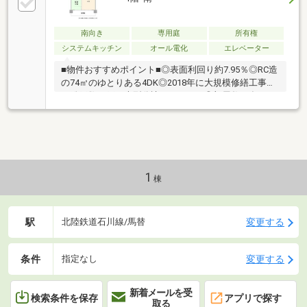
２２７－９５９０
南向き
専用庭
所有権
システムキッチン
オール電化
エレベーター
■物件おすすめポイント■◎表面利回り約7.95％◎RC造
の74㎡のゆとりある4DK◎2018年に大規模修繕工事済
の総戸数99戸の大型分譲マンション◎部屋数の多い
4DKタイプで幅広い入居ニーズに対応可能◎駅まで約
850mで金沢エリアへもアクセスしやすい立地◎小学
校、病院、薬局、銀行は徒歩約5分圏内、中学校、ス
ーパー、コンビニ、病院は徒歩約10分圏内で生活環境
良好■周辺環境■◎菅原小学校まで徒歩約4分◎野々市
中学校まで徒歩約7分◎マックスバリュ野々市店まで
1
棟
徒歩約7分
駅
変更する
北陸鉄道石川線/馬替
条件
変更する
指定なし
新着メールを受
検索条件を保存
アプリで探す
取る