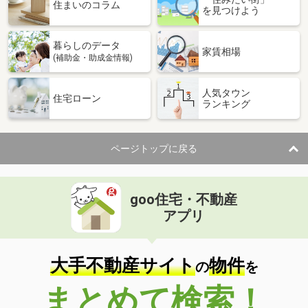
住まいのコラム
を見つけよう
暮らしのデータ
家賃相場
(補助金・助成金情報)
人気タウン
住宅ローン
ランキング
ページトップに戻る
goo住宅・不動産
アプリ
大手不動産サイト
物件
の
を
まとめて検索！