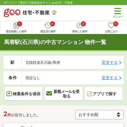
NTTグループ運営の不動産総合サイト goo住宅・不動産
1
0
0
0
最近検索した条件
最近見た物件
保存した条件
お気に入り
馬替駅(石川県)の中古マンション 物件一覧
駅
変更する
北陸鉄道石川線/馬替
条件
変更する
指定なし
新着メールを受
検索条件を保存
アプリで探す
取る
2
件
が該当しました。