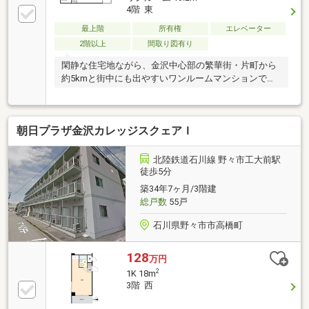
4階 東
最上階
所有権
エレベーター
2階以上
間取り図有り
閑静な住宅地ながら、金沢中心部の繁華街・片町から
約5kmと街中にも出やすいワンルームマンションで
す。
朝日プラザ金沢カレッジスクェアＩ
北陸鉄道石川線 野々市工大前駅
徒歩5分
築34年7ヶ月/3階建
総戸数
55戸
石川県野々市市高橋町
128
万円
2
1K 18m
3階 西