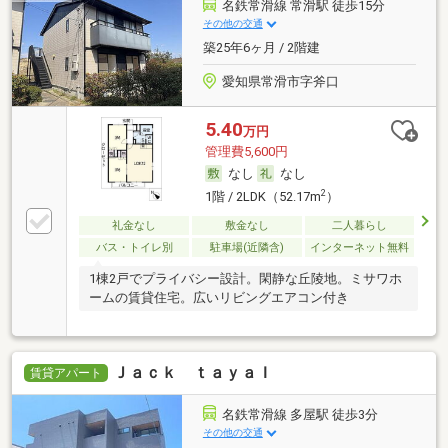
名鉄常滑線 常滑駅 徒歩15分
その他の交通
築25年6ヶ月 / 2階建
愛知県常滑市字斧口
5.40
万円
管理費5,600円
なし
なし
2
1階 / 2LDK（52.17m
）
礼金なし
敷金なし
二人暮らし
バス・トイレ別
駐車場(近隣含)
インターネット無料
1棟2戸でプライバシー設計。閑静な丘陵地。ミサワホ
ームの賃貸住宅。広いリビングエアコン付き
Ｊａｃｋ ｔａｙａＩ
賃貸アパート
名鉄常滑線 多屋駅 徒歩3分
その他の交通