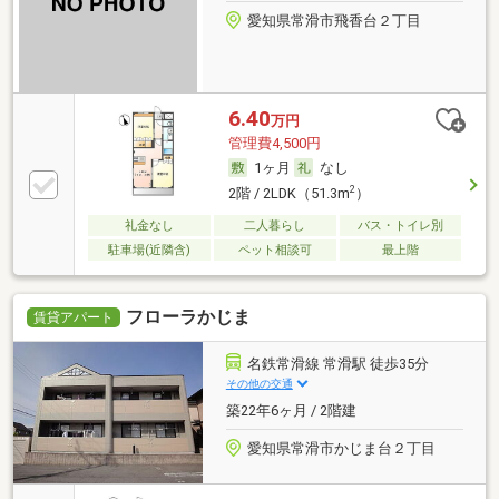
愛知県常滑市飛香台２丁目
6.40
万円
管理費4,500円
1ヶ月
なし
2
2階 / 2LDK（51.3m
）
礼金なし
二人暮らし
バス・トイレ別
駐車場(近隣含)
ペット相談可
最上階
フローラかじま
賃貸アパート
名鉄常滑線 常滑駅 徒歩35分
その他の交通
築22年6ヶ月 / 2階建
愛知県常滑市かじま台２丁目