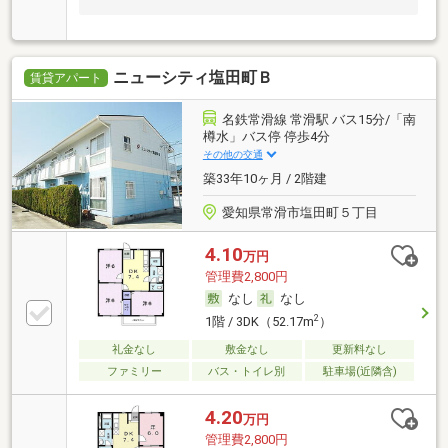
ニューシティ塩田町Ｂ
賃貸アパート
名鉄常滑線 常滑駅 バス15分/「南
樽水」バス停 停歩4分
その他の交通
築33年10ヶ月 / 2階建
愛知県常滑市塩田町５丁目
4.10
万円
管理費2,800円
なし
なし
2
1階 / 3DK（52.17m
）
礼金なし
敷金なし
更新料なし
ファミリー
バス・トイレ別
駐車場(近隣含)
4.20
万円
管理費2,800円