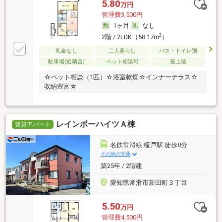
5.80
万円
管理費3,500円
1ヶ月
なし
2
2階 / 2LDK（58.17m
）
礼金なし
二人暮らし
バス・トイレ別
駐車場(近隣含)
ペット相談可
最上階
☆ペット相談（1匹）☆浴室乾燥☆インナーテラス☆
収納豊富☆
レインボーハイツＡ棟
賃貸アパート
名鉄常滑線 榎戸駅 徒歩8分
その他の交通
築25年 / 2階建
愛知県常滑市新田町３丁目
5.50
万円
管理費4,500円