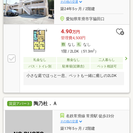
その他の交通
築24年5ヶ月 / 2階建
愛知県常滑市字脇田口
4.90
万円
管理費4,500円
なし
なし
2
1階 / 2LDK（51.3m
）
礼金なし
敷金なし
二人暮らし
バス・トイレ別
駐車場(近隣含)
ペット相談可
小さな庭でほっと一息、ペットも一緒に癒しの2LDK
陶乃杜．Ａ
賃貸アパート
名鉄常滑線 常滑駅 徒歩23分
その他の交通
築17年5ヶ月 / 2階建