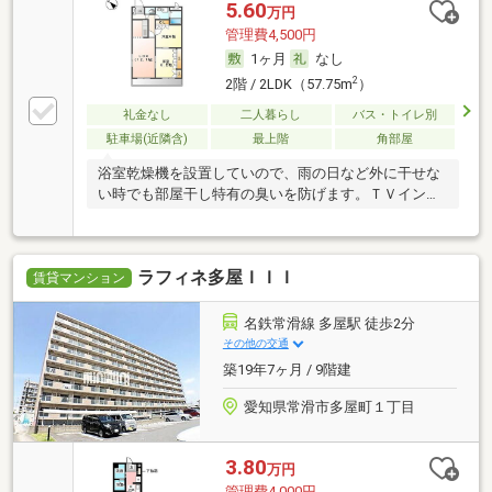
5.60
万円
管理費4,500円
1ヶ月
なし
2
2階 / 2LDK（57.75m
）
礼金なし
二人暮らし
バス・トイレ別
駐車場(近隣含)
最上階
角部屋
浴室乾燥機を設置していので、雨の日など外に干せな
い時でも部屋干し特有の臭いを防げます。ＴＶインタ
ーホ
ラフィネ多屋ＩＩＩ
賃貸マンション
名鉄常滑線 多屋駅 徒歩2分
その他の交通
築19年7ヶ月 / 9階建
愛知県常滑市多屋町１丁目
3.80
万円
管理費4,000円