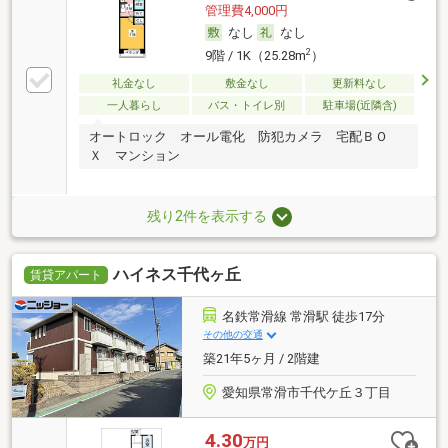
管理費4,000円
なし
なし
2
9階 / 1K（25.28m
）
礼金なし
敷金なし
更新料なし
一人暮らし
バス・トイレ別
駐車場(近隣含)
オートロック オール電化 防犯カメラ 宅配ＢＯ
Ｘ マンション
残り2件を表示する
ハイネス千代ヶ丘
賃貸アパート
名鉄常滑線 常滑駅 徒歩17分
その他の交通
築21年5ヶ月 / 2階建
愛知県常滑市千代ケ丘３丁目
4.30
万円