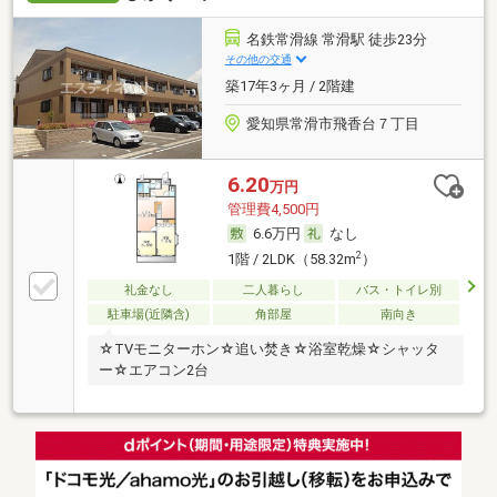
名鉄常滑線 常滑駅 徒歩23分
その他の交通
築17年3ヶ月 / 2階建
愛知県常滑市飛香台７丁目
6.20
万円
管理費4,500円
6.6万円
なし
2
1階 / 2LDK（58.32m
）
礼金なし
二人暮らし
バス・トイレ別
駐車場(近隣含)
角部屋
南向き
☆TVモニターホン☆追い焚き☆浴室乾燥☆シャッタ
ー☆エアコン2台