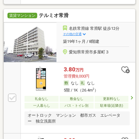
テルミオ常滑
賃貸マンション
名鉄常滑線 常滑駅 徒歩12分
その他の交通
築19年1ヶ月 / 8階建
愛知県常滑市多屋町３
3.80
万円
管理費8,000円
なし
なし
2
5階 / 1K（26.4m
）
礼金なし
敷金なし
更新料なし
一人暮らし
バス・トイレ別
駐車場(近隣含)
オートロック マンション 都市ガス エレベータ
ー 独立洗面所