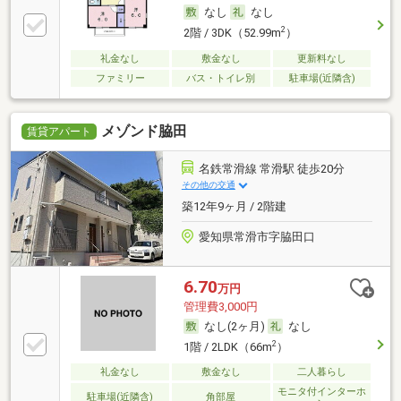
なし
なし
2
2階 / 3DK（52.99m
）
礼金なし
敷金なし
更新料なし
ファミリー
バス・トイレ別
駐車場(近隣含)
メゾンド脇田
賃貸アパート
名鉄常滑線 常滑駅 徒歩20分
その他の交通
築12年9ヶ月 / 2階建
愛知県常滑市字脇田口
6.70
万円
管理費3,000円
なし(2ヶ月)
なし
2
1階 / 2LDK（66m
）
礼金なし
敷金なし
二人暮らし
モニタ付インターホ
駐車場(近隣含)
角部屋