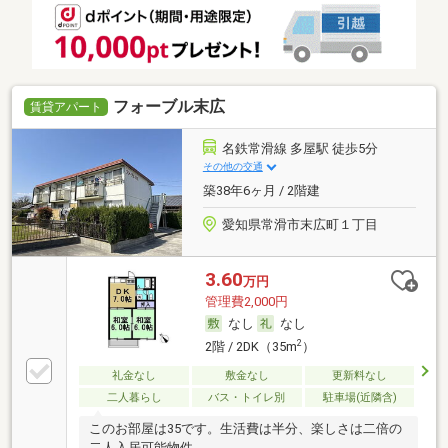
フォーブル末広
賃貸アパート
名鉄常滑線 多屋駅 徒歩5分
その他の交通
築38年6ヶ月 / 2階建
愛知県常滑市末広町１丁目
3.60
万円
管理費2,000円
なし
なし
2
2階 / 2DK（35m
）
礼金なし
敷金なし
更新料なし
二人暮らし
バス・トイレ別
駐車場(近隣含)
このお部屋は35です。生活費は半分、楽しさは二倍の
二人入居可能物件。