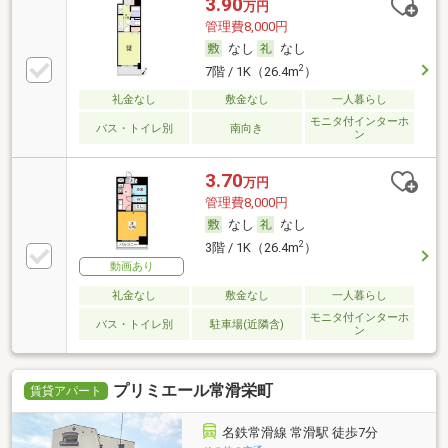
3.90
万円
管理費8,000円
なし
なし
2
7階 / 1K（26.4m
）
礼金なし
敷金なし
一人暮らし
モニタ付インターホ
バス・トイレ別
南向き
ン
3.70
万円
管理費8,000円
なし
なし
2
3階 / 1K（26.4m
）
動画あり
礼金なし
敷金なし
一人暮らし
モニタ付インターホ
バス・トイレ別
駐車場(近隣含)
ン
プリミエール常滑栄町
賃貸アパート
名鉄常滑線 常滑駅 徒歩7分