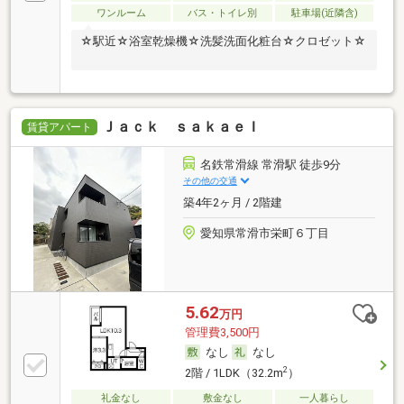
ワンルーム
バス・トイレ別
駐車場(近隣含)
☆駅近☆浴室乾燥機☆洗髪洗面化粧台☆クロゼット☆
Ｊａｃｋ ｓａｋａｅＩ
賃貸アパート
名鉄常滑線 常滑駅 徒歩9分
その他の交通
築4年2ヶ月 / 2階建
愛知県常滑市栄町６丁目
5.62
万円
管理費3,500円
なし
なし
2
2階 / 1LDK（32.2m
）
礼金なし
敷金なし
一人暮らし