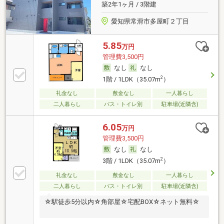
築2年1ヶ月 / 3階建
愛知県常滑市多屋町２丁目
5.85
万円
管理費3,500円
なし
なし
2
1階 / 1LDK（35.07m
）
礼金なし
敷金なし
一人暮らし
二人暮らし
バス・トイレ別
駐車場(近隣含)
6.05
万円
管理費3,500円
なし
なし
2
3階 / 1LDK（35.07m
）
礼金なし
敷金なし
一人暮らし
二人暮らし
バス・トイレ別
駐車場(近隣含)
☆駅徒歩5分以内☆角部屋☆宅配BOX☆ネット無料☆