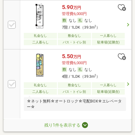
5.90
万円
管理費6,000円
なし
なし
2
7階 / 1LDK（39.3m
）
礼金なし
敷金なし
一人暮らし
二人暮らし
バス・トイレ別
駐車場(近隣含)
5.50
万円
管理費6,000円
なし
なし
2
4階 / 1LDK（39.3m
）
礼金なし
敷金なし
一人暮らし
二人暮らし
バス・トイレ別
駐車場(近隣含)
☆ネット無料☆オートロック☆宅配BOX☆エレベータ
ー☆
残り1件を表示する