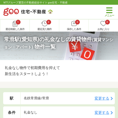
NTTグループ運営の不動産総合サイト goo住宅・不動産
1
0
0
0
最近検索した条件
最近見た物件
保存した条件
お気に入り
常滑駅(愛知県)の礼金なしの賃貸物件
(賃貸マンシ
物件一覧
ョン・アパート)
礼金なし物件で初期費用を抑えて
新生活をスタートしよう！
駅
変更する
名鉄常滑線/常滑
条件
変更する
礼金なし