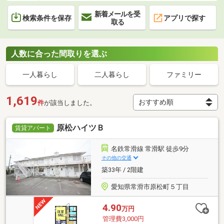
新着メールを受
検索条件を保存
アプリで探す
取る
人数に合った間取りを選ぶ
一人暮らし
二人暮らし
ファミリー
1,619
件
が該当しました。
原松ハイツＢ
賃貸アパート
名鉄常滑線 常滑駅 徒歩9分
その他の交通
築33年 / 2階建
愛知県常滑市原松町５丁目
4.90
万円
管理費3,000円