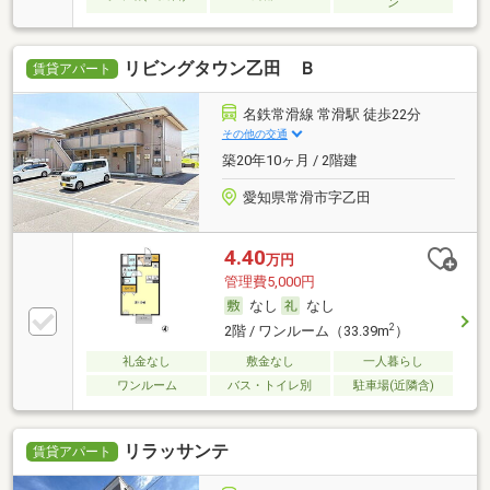
ン
リビングタウン乙田 Ｂ
賃貸アパート
名鉄常滑線 常滑駅 徒歩22分
その他の交通
築20年10ヶ月 / 2階建
愛知県常滑市字乙田
4.40
万円
管理費5,000円
なし
なし
2
2階 / ワンルーム（33.39m
）
礼金なし
敷金なし
一人暮らし
ワンルーム
バス・トイレ別
駐車場(近隣含)
リラッサンテ
賃貸アパート