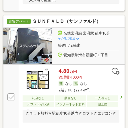
ＳＵＮＦＡＬＤ（サンファルド）
賃貸アパート
名鉄常滑線 常滑駅 徒歩10分
その他の交通
築8年 / 2階建
愛知県常滑市新開町１丁目
4.80
万円
管理費4,000円
なし
なし
2
2階 / 1K（22.47m
）
礼金なし
敷金なし
一人暮らし
バス・トイレ別
インターネット無料
最上階
☆ネット無料☆駅徒歩10分以内☆ロフト☆エアコン☆