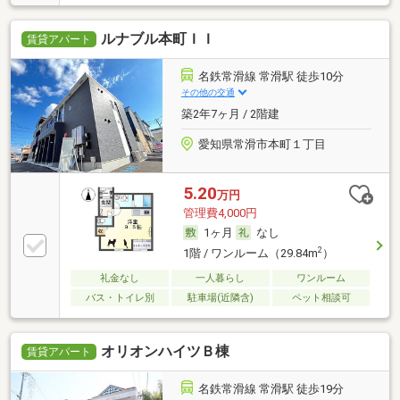
ルナブル本町ＩＩ
賃貸アパート
名鉄常滑線 常滑駅 徒歩10分
その他の交通
築2年7ヶ月 / 2階建
愛知県常滑市本町１丁目
5.20
万円
管理費4,000円
1ヶ月
なし
2
1階 / ワンルーム（29.84m
）
礼金なし
一人暮らし
ワンルーム
バス・トイレ別
駐車場(近隣含)
ペット相談可
オリオンハイツＢ棟
賃貸アパート
名鉄常滑線 常滑駅 徒歩19分