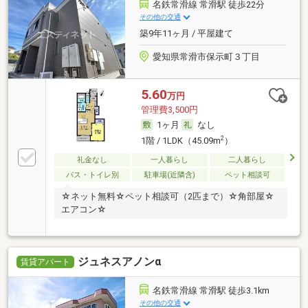
名鉄常滑線 常滑駅 徒歩22分
その他の交通
築9年11ヶ月 / 平屋建て
愛知県常滑市保示町３丁目
5.60
万円
管理費3,500円
1ヶ月
なし
2
1階 / 1LDK（45.09m
）
礼金なし
一人暮らし
二人暮らし
バス・トイレ別
駐車場(近隣含)
ペット相談可
☆ネット無料☆ペット相談可（2匹まで）☆角部屋☆
エアコン☆
ジュネスアノンα
賃貸アパート
名鉄常滑線 常滑駅 徒歩3.1km
その他の交通