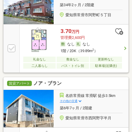
築34年2ヶ月 / 2階建
愛知県常滑市阿野町５丁目
3.70
万円
管理費2,600円
なし
なし
2
1階 / 2DK（39.89m
）
礼金なし
敷金なし
更新料なし
二人暮らし
バス・トイレ別
駐車場(近隣含)
ノア・ブラン
賃貸アパート
名鉄常滑線 常滑駅 徒歩3.5km
その他の交通
築6年7ヶ月 / 2階建
愛知県常滑市西阿野字半月