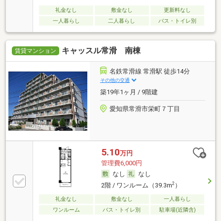
礼金なし
敷金なし
更新料なし
一人暮らし
二人暮らし
バス・トイレ別
キャッスル常滑 南棟
賃貸マンション
名鉄常滑線 常滑駅 徒歩14分
その他の交通
築19年1ヶ月 / 9階建
愛知県常滑市栄町７丁目
5.10
万円
管理費6,000円
なし
なし
2
2階 / ワンルーム（39.3m
）
礼金なし
敷金なし
一人暮らし
ワンルーム
バス・トイレ別
駐車場(近隣含)