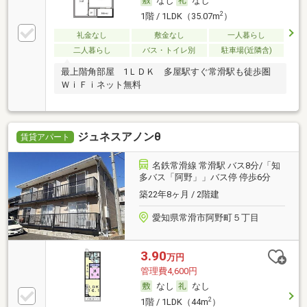
なし
なし
2
1階 / 1LDK（35.07m
）
礼金なし
敷金なし
一人暮らし
二人暮らし
バス・トイレ別
駐車場(近隣含)
最上階角部屋 1ＬＤＫ 多屋駅すぐ常滑駅も徒歩圏
ＷｉＦｉネット無料
ジュネスアノンθ
賃貸アパート
名鉄常滑線 常滑駅 バス8分/「知
多バス「阿野」」バス停 停歩6分
築22年8ヶ月 / 2階建
愛知県常滑市阿野町５丁目
3.90
万円
管理費4,600円
なし
なし
2
1階 / 1LDK（44m
）