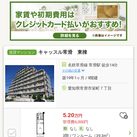
キャッスル常滑 東棟
賃貸マンション
名鉄常滑線 常滑駅 徒歩14分
その他の交通
築19年1ヶ月 / 9階建
愛知県常滑市栄町７丁目
5.20
万円
管理費6,000円
なし
なし
2
3階 / ワンルーム（39.3m
）