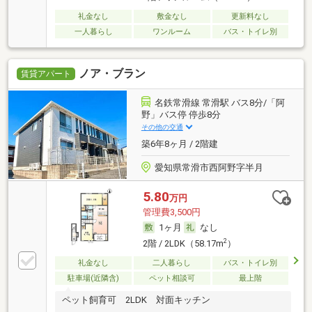
礼金なし
敷金なし
更新料なし
一人暮らし
ワンルーム
バス・トイレ別
ノア・ブラン
賃貸アパート
名鉄常滑線 常滑駅 バス8分/「阿
野」バス停 停歩8分
その他の交通
築6年8ヶ月 / 2階建
愛知県常滑市西阿野字半月
5.80
万円
管理費3,500円
1ヶ月
なし
2
2階 / 2LDK（58.17m
）
礼金なし
二人暮らし
バス・トイレ別
駐車場(近隣含)
ペット相談可
最上階
ペット飼育可 2LDK 対面キッチン