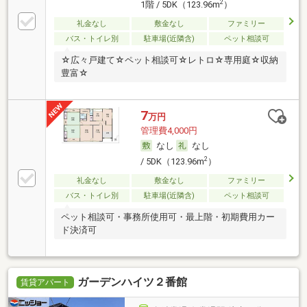
2
1階 / 5DK（123.96m
）
礼金なし
敷金なし
ファミリー
バス・トイレ別
駐車場(近隣含)
ペット相談可
☆広々戸建て☆ペット相談可☆レトロ☆専用庭☆収納
豊富☆
7
万円
管理費4,000円
なし
なし
2
/ 5DK（123.96m
）
礼金なし
敷金なし
ファミリー
バス・トイレ別
駐車場(近隣含)
ペット相談可
ペット相談可・事務所使用可・最上階・初期費用カー
ド決済可
ガーデンハイツ２番館
賃貸アパート