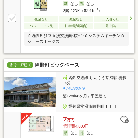
なし
なし
2
2階 / 2DK（52.41m
）
礼金なし
敷金なし
二人暮らし
バス・トイレ別
駐車場(近隣含)
最上階
☆洗面所独立☆洗髪洗面化粧台☆システムキッチン☆
シューズボックス
阿野町ビッグベース
賃貸一戸建て
名鉄空港線 りんくう常滑駅 徒歩
36分
その他の交通
築126年8ヶ月 / 平屋建て
愛知県常滑市阿野町１丁目
7
万円
管理費4,000円
なし
なし