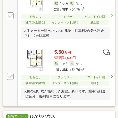
1ヶ月
なし
2
2階 / 3DK（54.76m
）
礼金なし
ファミリー
バス・トイレ別
駐車場(近隣含)
インターネット無料
最上階
大手メーカー積水ハウスの建物 駐車料2台分の料金
です。2台駐車可
5.50
万円
管理費4,500円
1ヶ月
なし
2
1階 / 3DK（54.76m
）
礼金なし
ファミリー
バス・トイレ別
駐車場(近隣含)
インターネット無料
南向き
人気の追い炊き機能付き浴室があります。駐車場料金
は2台分 縦列駐車になります。
ひかりハウス
賃貸アパート