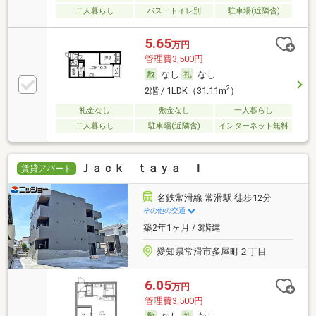
二人暮らし
バス・トイレ別
駐車場(近隣含)
5.65
万円
管理費3,500円
なし
なし
2
2階 / 1LDK（31.11m
）
礼金なし
敷金なし
一人暮らし
二人暮らし
駐車場(近隣含)
インターネット無料
Ｊａｃｋ ｔａｙａ Ｉ
賃貸アパート
名鉄常滑線 常滑駅 徒歩12分
その他の交通
築2年1ヶ月 / 3階建
愛知県常滑市多屋町２丁目
6.05
万円
管理費3,500円