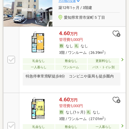
その他の交通
築12年1ヶ月 / 3階建
愛知県常滑市栄町５丁目
4.60
万円
管理費5,000円
なし
なし
2
3階 / ワンルーム（26.39m
）
礼金なし
敷金なし
更新料なし
一人暮らし
ワンルーム
バス・トイレ別
特急停車常滑駅徒歩8分 コンビニや薬局も徒歩圏内
4.60
万円
管理費5,000円
なし(1ヶ月)
なし
2
3階 / ワンルーム（27.01m
）
礼金なし
敷金なし
一人暮らし