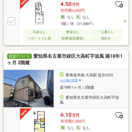
4.50
万円
管理費4,000円
なし
なし
2
1階 / 1K（31.04m
）
礼金なし
敷金なし
一人暮らし
バス・トイレ別
駐車場(近隣含)
南向き
愛知県名古屋市緑区大高町字追風 築18年1
賃貸アパート
ヶ月 2階建
東海道本線 大高駅 徒歩20分
その他の交通
築18年1ヶ月 / 2階建
愛知県名古屋市緑区大高町字追
風
6.10
万円
管理費5,500円
なし
なし