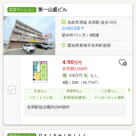
第一山盛ビル
賃貸マンション
名鉄常滑線 名和駅 徒歩13分
その他の交通
築43年11ヶ月 / 4階建
愛知県東海市名和町後酉
4.90
万円
管理費3,000円
9.8万円
なし
2
4階 / 2DK（36.71m
）
礼金なし
更新料なし
二人暮らし
バス・トイレ別
駐車場(近隣含)
インターネット無料
名和駅徒歩圏内2DK物件
ＤＡＩＳＨＩＮＩＩＩ