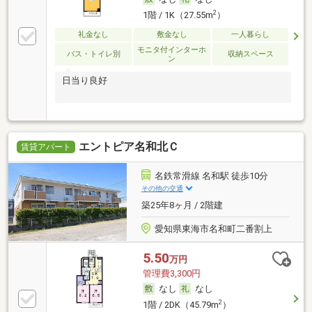
2
1階 / 1K（27.55m
）
礼金なし
敷金なし
一人暮らし
モニタ付インターホ
バス・トイレ別
収納スペース
ン
日当り良好
エントピア名和北Ｃ
賃貸アパート
名鉄常滑線 名和駅 徒歩10分
その他の交通
築25年8ヶ月 / 2階建
愛知県東海市名和町二番割上
5.50
万円
管理費3,300円
なし
なし
2
1階 / 2DK（45.79m
）