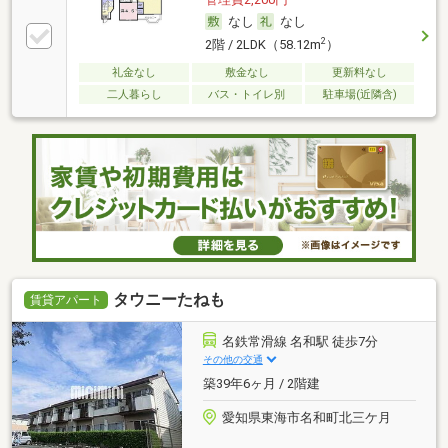
なし
なし
2
2階 / 2LDK（58.12m
）
礼金なし
敷金なし
更新料なし
二人暮らし
バス・トイレ別
駐車場(近隣含)
タウニーたねも
賃貸アパート
名鉄常滑線 名和駅 徒歩7分
その他の交通
築39年6ヶ月 / 2階建
愛知県東海市名和町北三ケ月