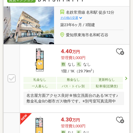
賃貸マンション
名鉄常滑線 名和駅 徒歩12分
その他の交通
築23年6ヶ月 / 3階建
愛知県東海市名和町石谷
4.40
万円
管理費3,000円
なし
なし
2
1階 / 1K（29.79m
）
礼金なし
敷金なし
更新料なし
一人暮らし
バス・トイレ別
駐車場(近隣含)
名古屋方面アクセス良好☆独立洗面台のある1Kです♪
敷金礼金0の都市ガス物件です。※別号室写真流用中
4.30
万円
管理費3,000円
なし
なし