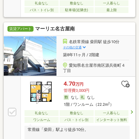
礼金なし
敷金なし
一人暮らし
バス・トイレ別
駐車場(近隣含)
最上階
マーリエ名古屋南
賃貸アパート
名鉄常滑線 柴田駅 徒歩10分
その他の交通
築8年11ヶ月 / 2階建
愛知県名古屋市南区源兵衛町４
丁目
4.70
万円
管理費3,000円
なし
なし
2
1階 / ワンルーム（22.2m
）
礼金なし
敷金なし
一人暮らし
ワンルーム
バス・トイレ別
インターネット無料
常滑線「柴田」駅より徒歩10分。