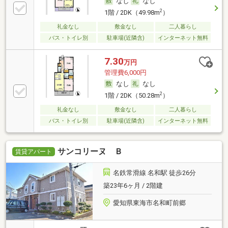
なし
なし
2
1階 / 2DK（49.98m
）
礼金なし
敷金なし
二人暮らし
バス・トイレ別
駐車場(近隣含)
インターネット無料
7.30
万円
管理費6,000円
なし
なし
2
1階 / 2DK（50.28m
）
礼金なし
敷金なし
二人暮らし
バス・トイレ別
駐車場(近隣含)
インターネット無料
サンコリーヌ Ｂ
賃貸アパート
名鉄常滑線 名和駅 徒歩26分
築23年6ヶ月 / 2階建
愛知県東海市名和町前郷