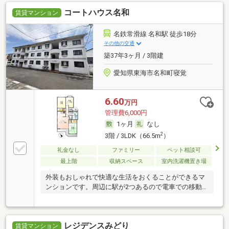
コートハウス名和
賃貸マンション
名鉄常滑線 名和駅 徒歩18分
その他の交通
築37年3ヶ月 / 3階建
愛知県東海市名和町寝覚
6.60
万円
管理費6,000円
1ヶ月
なし
2
3階 / 3LDK（66.5m
）
礼金なし
ファミリー
ペット相談可
最上階
収納スペース
室内洗濯機置き場
外装もおしゃれで快適な生活をおくることができるマ
ンションです。周辺に駅が2つあるので電車での移動
が
レジデンスみどり
賃貸マンション