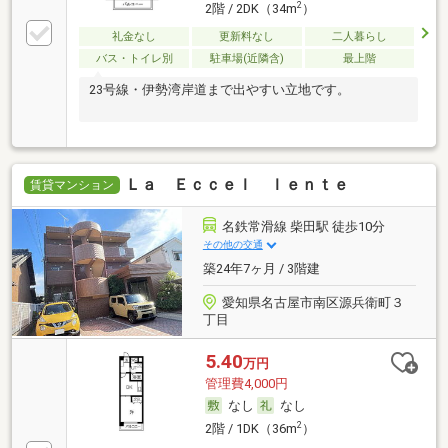
2
2階 / 2DK（34m
）
礼金なし
更新料なし
二人暮らし
バス・トイレ別
駐車場(近隣含)
最上階
23号線・伊勢湾岸道まで出やすい立地です。
Ｌａ Ｅｃｃｅｌ ｌｅｎｔｅ
賃貸マンション
名鉄常滑線 柴田駅 徒歩10分
その他の交通
築24年7ヶ月 / 3階建
愛知県名古屋市南区源兵衛町３
丁目
5.40
万円
管理費4,000円
なし
なし
2
2階 / 1DK（36m
）