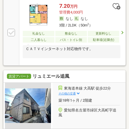
7.20
万円
管理費4,000円
なし
なし
2
3階 / 2LDK（50m
）
礼金なし
敷金なし
更新料なし
二人暮らし
バス・トイレ別
駐車場(近隣含)
ＣＡＴＶインターネット対応物件です。
リュミエール追風
賃貸アパート
東海道本線 大高駅 徒歩22分
その他の交通
築18年1ヶ月 / 2階建
愛知県名古屋市緑区大高町字追
風