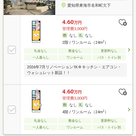
愛知県東海市名和町欠下
4.60
万円
管理費3,000円
なし
なし
2
2階 / ワンルーム（24m
）
礼金なし
敷金なし
更新料なし
一人暮らし
ワンルーム
バス・トイレ別
2026年7月リノベーション1K☆キッチン・エアコン・
ウォシュレット新設！！
4.60
万円
管理費3,000円
なし
なし
2
4階 / ワンルーム（24m
）
礼金なし
敷金なし
更新料なし
一人暮らし
ワンルーム
バス・トイレ別