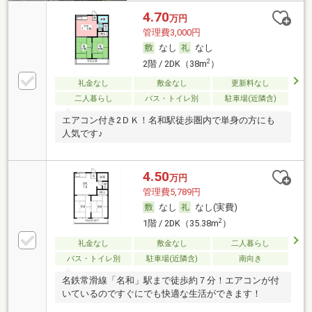
4.70
万円
管理費3,000円
なし
なし
2
2階 / 2DK（38m
）
礼金なし
敷金なし
更新料なし
二人暮らし
バス・トイレ別
駐車場(近隣含)
エアコン付き2ＤＫ！名和駅徒歩圏内で単身の方にも
人気です♪
4.50
万円
管理費5,789円
なし
なし(実費)
2
1階 / 2DK（35.38m
）
礼金なし
敷金なし
二人暮らし
バス・トイレ別
駐車場(近隣含)
南向き
名鉄常滑線「名和」駅まで徒歩約７分！エアコンが付
いているのですぐにでも快適な生活ができます！