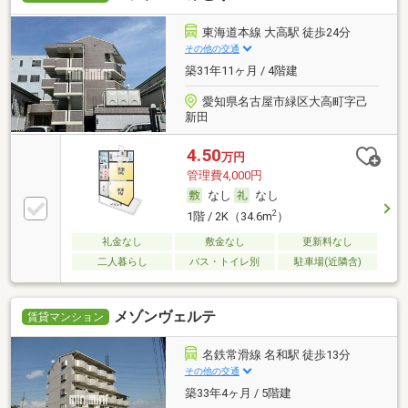
東海道本線 大高駅 徒歩24分
その他の交通
築31年11ヶ月 / 4階建
愛知県名古屋市緑区大高町字己
新田
4.50
万円
管理費4,000円
なし
なし
2
1階 / 2K（34.6m
）
礼金なし
敷金なし
更新料なし
二人暮らし
バス・トイレ別
駐車場(近隣含)
メゾンヴェルテ
賃貸マンション
名鉄常滑線 名和駅 徒歩13分
その他の交通
築33年4ヶ月 / 5階建