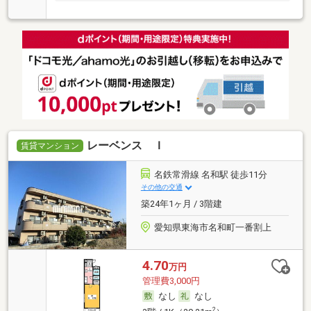
レーベンス Ｉ
賃貸マンション
名鉄常滑線 名和駅 徒歩11分
その他の交通
築24年1ヶ月 / 3階建
愛知県東海市名和町一番割上
4.70
万円
管理費3,000円
なし
なし
2