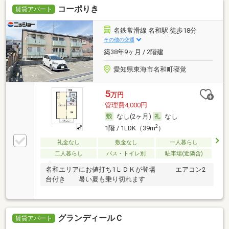
コーポりき
賃貸アパート
名鉄常滑線 名和駅 徒歩18分
その他の交通
築38年9ヶ月 / 2階建
愛知県東海市名和町寝覚
5
万円
管理費4,000円
なし(2ヶ月)
なし
2
1階 / 1LDK（39m
）
礼金なし
敷金なし
一人暮らし
二人暮らし
バス・トイレ別
駐車場(近隣含)
名和エリアにお値打ち1ＬＤＫが登場 エアコン2
台付き 暑い夏も乗り切れます
グランディールＣ
賃貸アパート