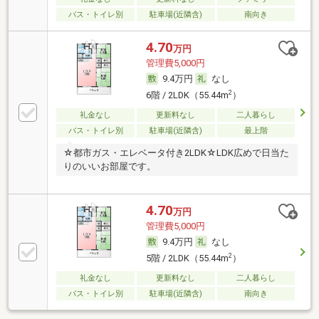
バス・トイレ別
駐車場(近隣含)
南向き
4.70
万円
管理費5,000円
9.4万円
なし
2
6階 / 2LDK（55.44m
）
礼金なし
更新料なし
二人暮らし
バス・トイレ別
駐車場(近隣含)
最上階
☆都市ガス・エレベータ付き2LDK☆LDK広めで日当た
りのいいお部屋です。
4.70
万円
管理費5,000円
9.4万円
なし
2
5階 / 2LDK（55.44m
）
礼金なし
更新料なし
二人暮らし
バス・トイレ別
駐車場(近隣含)
南向き