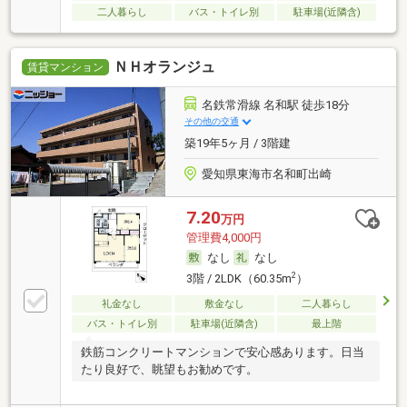
二人暮らし
バス・トイレ別
駐車場(近隣含)
ＮＨオランジュ
賃貸マンション
名鉄常滑線 名和駅 徒歩18分
その他の交通
築19年5ヶ月 / 3階建
愛知県東海市名和町出崎
7.20
万円
管理費4,000円
なし
なし
2
3階 / 2LDK（60.35m
）
礼金なし
敷金なし
二人暮らし
バス・トイレ別
駐車場(近隣含)
最上階
鉄筋コンクリートマンションで安心感あります。日当
たり良好で、眺望もお勧めです。