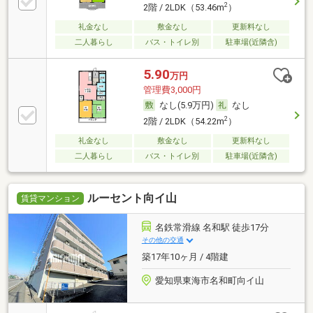
2
2階 / 2LDK（53.46m
）
礼金なし
敷金なし
更新料なし
二人暮らし
バス・トイレ別
駐車場(近隣含)
5.90
万円
管理費3,000円
なし(5.9万円)
なし
2
2階 / 2LDK（54.22m
）
礼金なし
敷金なし
更新料なし
二人暮らし
バス・トイレ別
駐車場(近隣含)
ルーセント向イ山
賃貸マンション
名鉄常滑線 名和駅 徒歩17分
その他の交通
築17年10ヶ月 / 4階建
愛知県東海市名和町向イ山