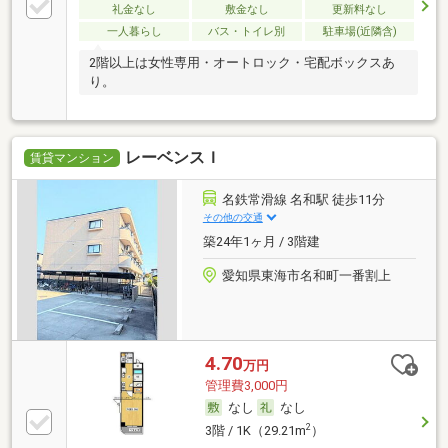
礼金なし
敷金なし
更新料なし
一人暮らし
バス・トイレ別
駐車場(近隣含)
2階以上は女性専用・オートロック・宅配ボックスあ
り。
レーベンスＩ
賃貸マンション
名鉄常滑線 名和駅 徒歩11分
その他の交通
築24年1ヶ月 / 3階建
愛知県東海市名和町一番割上
4.70
万円
管理費3,000円
なし
なし
2
3階 / 1K（29.21m
）