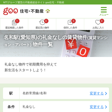
NTTグループ運営の不動産総合サイト goo住宅・不動産
1
0
0
0
最近検索した条件
最近見た物件
保存した条件
お気に入り
名和駅(愛知県)の礼金なしの賃貸物件
(賃貸マンシ
物件一覧
ョン・アパート)
礼金なし物件で初期費用を抑えて
新生活をスタートしよう！
駅
変更する
名鉄常滑線/名和
条件
変更する
礼金なし