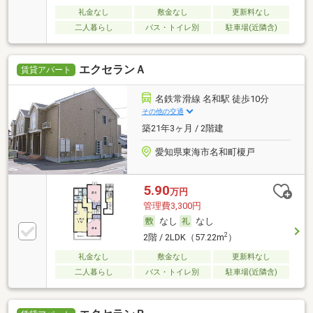
礼金なし
敷金なし
更新料なし
二人暮らし
バス・トイレ別
駐車場(近隣含)
エクセランＡ
賃貸アパート
名鉄常滑線 名和駅 徒歩10分
その他の交通
築21年3ヶ月 / 2階建
愛知県東海市名和町榎戸
5.90
万円
管理費3,300円
なし
なし
2
2階 / 2LDK（57.22m
）
礼金なし
敷金なし
更新料なし
二人暮らし
バス・トイレ別
駐車場(近隣含)