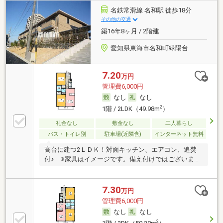
名鉄常滑線 名和駅 徒歩18分
その他の交通
築16年8ヶ月 / 2階建
愛知県東海市名和町緑陽台
7.20
万円
管理費6,000円
なし
なし
2
1階 / 2LDK（49.98m
）
礼金なし
敷金なし
二人暮らし
バス・トイレ別
駐車場(近隣含)
インターネット無料
高台に建つ2ＬＤＫ！対面キッチン、エアコン、追焚
付♪ ※家具はイメージです。備え付けではございませ
ん
7.30
万円
管理費6,000円
なし
なし
2