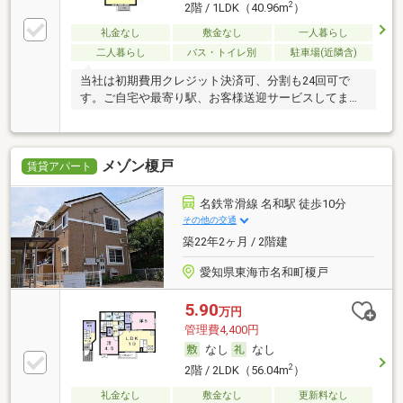
2
2階 / 1LDK（40.96m
）
礼金なし
敷金なし
一人暮らし
二人暮らし
バス・トイレ別
駐車場(近隣含)
当社は初期費用クレジット決済可、分割も24回可で
す。ご自宅や最寄り駅、お客様送迎サービスしてま
す。
メゾン榎戸
賃貸アパート
名鉄常滑線 名和駅 徒歩10分
その他の交通
築22年2ヶ月 / 2階建
愛知県東海市名和町榎戸
5.90
万円
管理費4,400円
なし
なし
2
2階 / 2LDK（56.04m
）
礼金なし
敷金なし
更新料なし