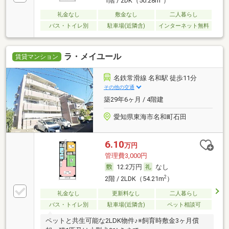
1階 / 2DK（50.28m
）
礼金なし
敷金なし
二人暮らし
バス・トイレ別
駐車場(近隣含)
インターネット無料
ラ・メイユール
賃貸マンション
名鉄常滑線 名和駅 徒歩11分
その他の交通
築29年6ヶ月 / 4階建
愛知県東海市名和町石田
6.10
万円
管理費3,000円
12.2万円
なし
2
2階 / 2LDK（54.21m
）
礼金なし
更新料なし
二人暮らし
バス・トイレ別
駐車場(近隣含)
ペット相談可
ペットと共生可能な2LDK物件♪※飼育時敷金3ヶ月償