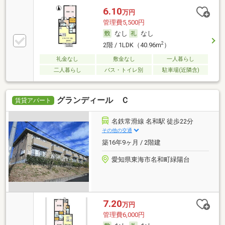
6.10
万円
管理費5,500円
なし
なし
2
2階 / 1LDK（40.96m
）
礼金なし
敷金なし
一人暮らし
二人暮らし
バス・トイレ別
駐車場(近隣含)
グランディール Ｃ
賃貸アパート
名鉄常滑線 名和駅 徒歩22分
その他の交通
築16年9ヶ月 / 2階建
愛知県東海市名和町緑陽台
7.20
万円
管理費6,000円