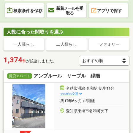
新着メールを受
検索条件を保存
アプリで探す
取る
人数に合った間取りを選ぶ
一人暮らし
二人暮らし
ファミリー
1,374
件
が該当しました。
アンプルール リーブル 緑陽
賃貸アパート
名鉄常滑線 名和駅 徒歩11分
その他の交通
築17年6ヶ月 / 2階建
愛知県東海市名和町欠下