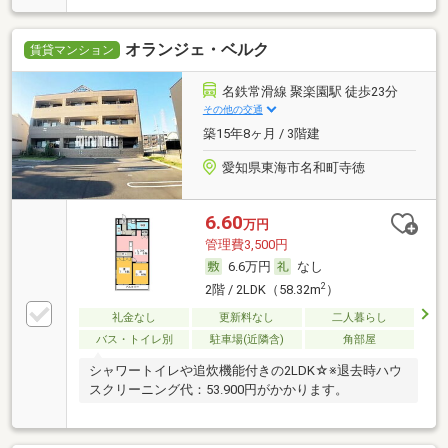
オランジェ・ベルク
賃貸マンション
名鉄常滑線 聚楽園駅 徒歩23分
その他の交通
築15年8ヶ月 / 3階建
愛知県東海市名和町寺徳
6.60
万円
管理費3,500円
6.6万円
なし
2
2階 / 2LDK（58.32m
）
礼金なし
更新料なし
二人暮らし
バス・トイレ別
駐車場(近隣含)
角部屋
シャワートイレや追炊機能付きの2LDK☆※退去時ハウ
スクリーニング代：53.900円がかかります。