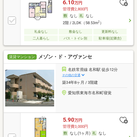
6.10
万円
管理費2,800円
なし
なし
2
2階 / 2LDK（58.53m
）
礼金なし
敷金なし
更新料なし
二人暮らし
バス・トイレ別
駐車場(近隣含)
メゾン・ド・アヴァンセ
賃貸マンション
名鉄常滑線 名和駅 徒歩12分
その他の交通
築34年8ヶ月 / 3階建
愛知県東海市名和町寝覚
5.90
万円
管理費3,000円
なし(1ヶ月)
なし