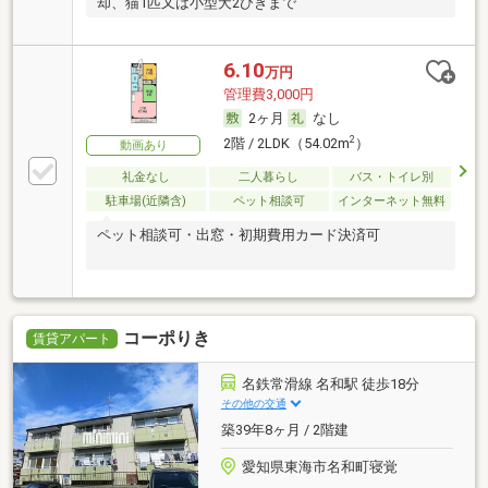
却、猫1匹又は小型犬2ひきまで
6.10
万円
管理費3,000円
2ヶ月
なし
2
2階 / 2LDK（54.02m
）
動画あり
礼金なし
二人暮らし
バス・トイレ別
駐車場(近隣含)
ペット相談可
インターネット無料
ペット相談可・出窓・初期費用カード決済可
コーポりき
賃貸アパート
名鉄常滑線 名和駅 徒歩18分
その他の交通
築39年8ヶ月 / 2階建
愛知県東海市名和町寝覚