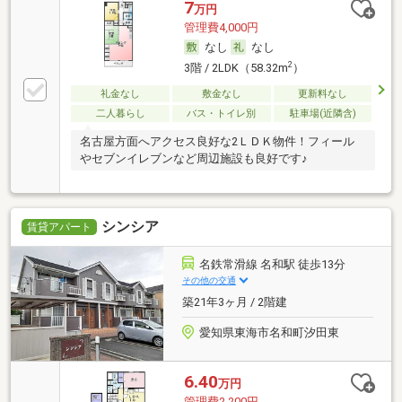
7
万円
管理費4,000円
なし
なし
2
3階 / 2LDK（58.32m
）
礼金なし
敷金なし
更新料なし
二人暮らし
バス・トイレ別
駐車場(近隣含)
名古屋方面へアクセス良好な2ＬＤＫ物件！フィール
やセブンイレブンなど周辺施設も良好です♪
シンシア
賃貸アパート
名鉄常滑線 名和駅 徒歩13分
その他の交通
築21年3ヶ月 / 2階建
愛知県東海市名和町汐田東
6.40
万円
管理費2,200円