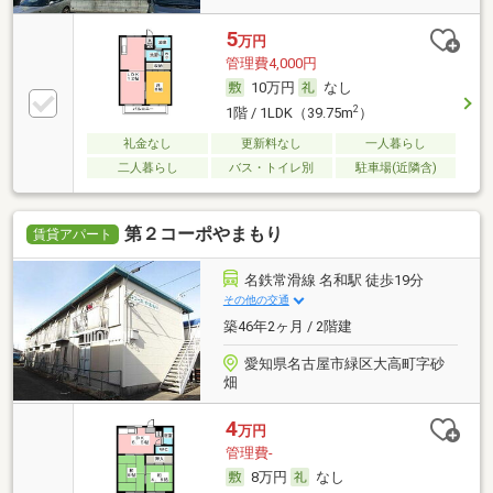
5
万円
管理費4,000円
10万円
なし
2
1階 / 1LDK（39.75m
）
礼金なし
更新料なし
一人暮らし
二人暮らし
バス・トイレ別
駐車場(近隣含)
第２コーポやまもり
賃貸アパート
名鉄常滑線 名和駅 徒歩19分
その他の交通
築46年2ヶ月 / 2階建
愛知県名古屋市緑区大高町字砂
畑
4
万円
管理費-
8万円
なし