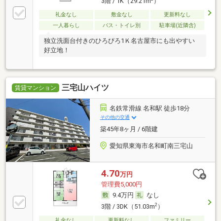
3階 / 1K（29.21m
）
礼金なし
敷金なし
更新料なし
一人暮らし
バス・トイレ別
駐車場(近隣含)
独立洗面台付きのひろびろ1Ｋ名古屋市にも出やすい
好立地！
三宅山ハイツ
賃貸マンション
名鉄常滑線 名和駅 徒歩18分
その他の交通
築45年8ヶ月 / 6階建
愛知県東海市名和町南三宅山
4.70
万円
管理費5,000円
9.4万円
なし
2
3階 / 3DK（51.03m
）
礼金なし
更新料なし
ファミリー