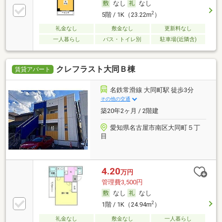
なし
なし
2
5階 / 1K（23.22m
）
礼金なし
敷金なし
更新料なし
一人暮らし
バス・トイレ別
駐車場(近隣含)
クレフラスト大同Ｂ棟
賃貸アパート
名鉄常滑線 大同町駅 徒歩3分
その他の交通
築20年2ヶ月 / 2階建
愛知県名古屋市南区大同町５丁
目
4.20
万円
管理費3,500円
なし
なし
2
1階 / 1K（24.94m
）
礼金なし
敷金なし
一人暮らし