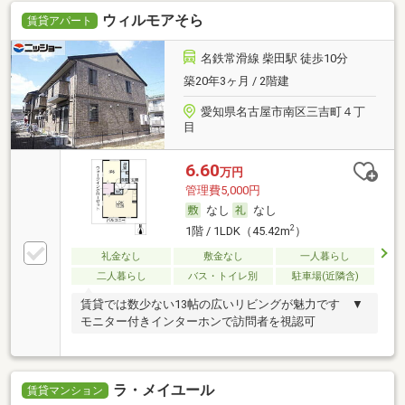
ウィルモアそら
賃貸アパート
名鉄常滑線 柴田駅 徒歩10分
築20年3ヶ月 / 2階建
愛知県名古屋市南区三吉町４丁
目
6.60
万円
管理費5,000円
なし
なし
2
1階 / 1LDK（45.42m
）
礼金なし
敷金なし
一人暮らし
二人暮らし
バス・トイレ別
駐車場(近隣含)
賃貸では数少ない13帖の広いリビングが魅力です ▼
モニター付きインターホンで訪問者を視認可
ラ・メイユール
賃貸マンション