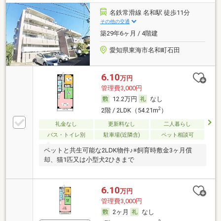
名鉄常滑線 名和駅 徒歩11分
その他の交通
築29年6ヶ月 / 4階建
愛知県東海市名和町石田
6.10
万円
管理費3,000円
12.2万円
なし
2
2階 / 2LDK（54.21m
）
礼金なし
更新料なし
二人暮らし
バス・トイレ別
駐車場(近隣含)
ペット相談可
ペットと共生可能な2LDK物件♪※飼育時敷金3ヶ月償
却、猫1匹又は小型犬2ひきまで
6.10
万円
管理費3,000円
2ヶ月
なし