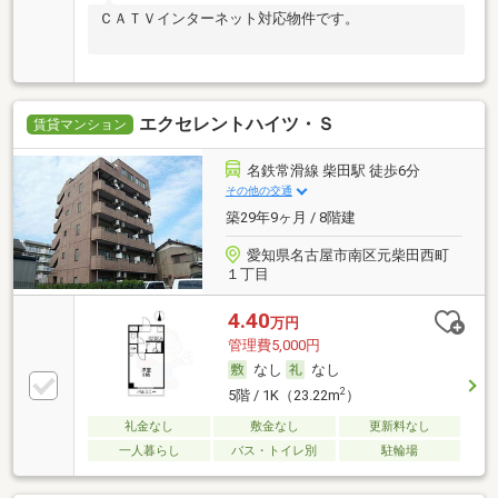
ＣＡＴＶインターネット対応物件です。
エクセレントハイツ・Ｓ
賃貸マンション
名鉄常滑線 柴田駅 徒歩6分
その他の交通
築29年9ヶ月 / 8階建
愛知県名古屋市南区元柴田西町
１丁目
4.40
万円
管理費5,000円
なし
なし
2
5階 / 1K（23.22m
）
礼金なし
敷金なし
更新料なし
一人暮らし
バス・トイレ別
駐輪場