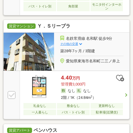
モニタ付インターホ
バス・トイレ別
角部屋
ン
Ｙ．Ｓリーブラ
賃貸マンション
名鉄常滑線 名和駅 徒歩9分
その他の交通
築28年7ヶ月 / 3階建
愛知県東海市名和町二三ノ井上
4.40
万円
管理費3,000円
なし
なし
2
2階 / 1K（24.84m
）
礼金なし
敷金なし
更新料なし
一人暮らし
バス・トイレ別
駐車場(近隣含)
ペンハウス
賃貸アパート