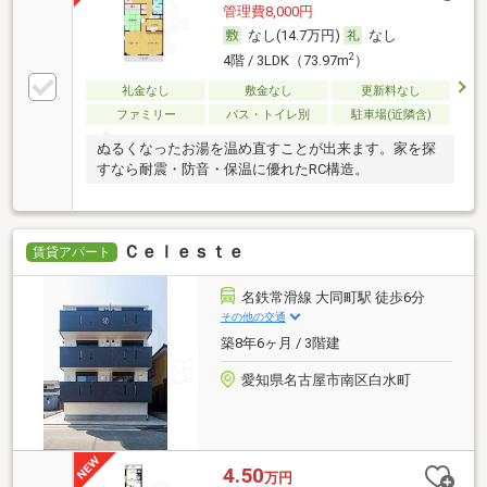
管理費8,000円
なし(14.7万円)
なし
2
4階 / 3LDK（73.97m
）
礼金なし
敷金なし
更新料なし
ファミリー
バス・トイレ別
駐車場(近隣含)
ぬるくなったお湯を温め直すことが出来ます。家を探
すなら耐震・防音・保温に優れたRC構造。
Ｃｅｌｅｓｔｅ
賃貸アパート
名鉄常滑線 大同町駅 徒歩6分
その他の交通
築8年6ヶ月 / 3階建
愛知県名古屋市南区白水町
4.50
万円