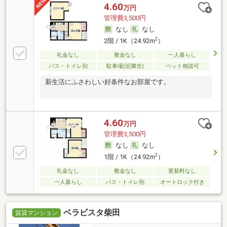
4.60
万円
管理費3,500円
なし
なし
2
2階 / 1K（24.92m
）
礼金なし
敷金なし
一人暮らし
バス・トイレ別
駐車場(近隣含)
ペット相談可
新生活にふさわしい好条件なお部屋です。
4.60
万円
管理費3,500円
なし
なし
2
1階 / 1K（24.92m
）
礼金なし
敷金なし
更新料なし
一人暮らし
バス・トイレ別
オートロック付き
ベラビスタ柴田
賃貸マンション