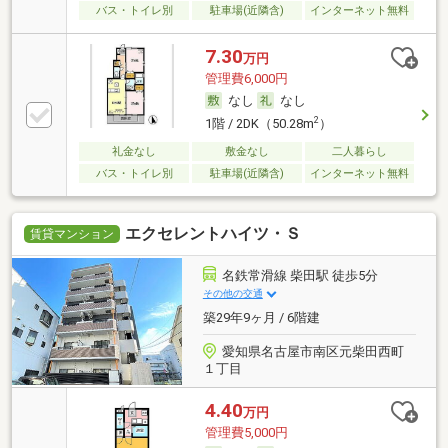
バス・トイレ別
駐車場(近隣含)
インターネット無料
7.30
万円
管理費6,000円
なし
なし
2
1階 / 2DK（50.28m
）
礼金なし
敷金なし
二人暮らし
バス・トイレ別
駐車場(近隣含)
インターネット無料
エクセレントハイツ・Ｓ
賃貸マンション
名鉄常滑線 柴田駅 徒歩5分
その他の交通
築29年9ヶ月 / 6階建
愛知県名古屋市南区元柴田西町
１丁目
4.40
万円
管理費5,000円