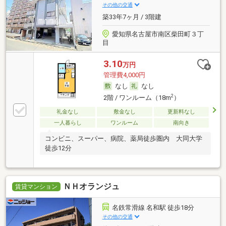
その他の交通
築33年7ヶ月 / 3階建
愛知県名古屋市南区柴田町３丁
目
3.10
万円
管理費4,000円
なし
なし
2
2階 / ワンルーム（18m
）
礼金なし
敷金なし
更新料なし
一人暮らし
ワンルーム
南向き
コンビニ、スーパー、病院、薬局徒歩圏内 大同大学
徒歩12分
ＮＨオランジュ
賃貸マンション
名鉄常滑線 名和駅 徒歩18分
その他の交通