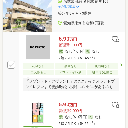
名鉄常滑線 名和駅 徒歩16分
その他の交通
築34年8ヶ月 / 3階建
愛知県東海市名和町寝覚
5.90
万円
管理費3,000円
なし(1ヶ月)
なし
2
2階 / 2LDK（53.46m
）
礼金なし
敷金なし
更新料なし
二人暮らし
バス・トイレ別
駐車場(近隣含)
「メゾン・ド・アヴァンセ」のここがイチオシ。セブ
ンイレブンまで徒歩5分と近場にコンビニがあるのも
ポイ
5.90
万円
管理費3,000円
なし(5.9万円)
なし
2
2階 / 2LDK（54.22m
）