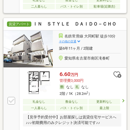
礼金なし
敷金なし
更新料なし
二人暮らし
バス・トイレ別
駐車場(近隣含)
ＩＮ ＳＴＹＬＥ ＤＡＩＤＯ－ＣＨＯ
賃貸アパート
名鉄常滑線 大同町駅 徒歩10分
その他の交通
築6年11ヶ月 / 2階建
愛知県名古屋市南区滝春町
6.60
万円
管理費3,000円
なし
なし
2
2階 / 1K（28.2m
）
礼金なし
敷金なし
更新料なし
一人暮らし
バス・トイレ別
最上階
【見学予約受付中】お部屋探しは賃貸住宅サービスへ
♪♪♪初期費用のみクレジット決済可能です♪♪