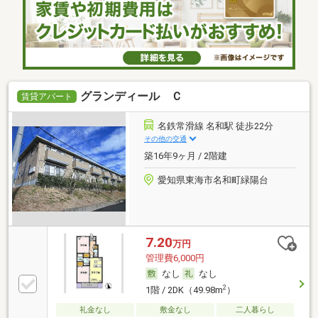
グランディール Ｃ
賃貸アパート
名鉄常滑線 名和駅 徒歩22分
その他の交通
築16年9ヶ月 / 2階建
愛知県東海市名和町緑陽台
7.20
万円
管理費6,000円
なし
なし
2
1階 / 2DK（49.98m
）
礼金なし
敷金なし
二人暮らし