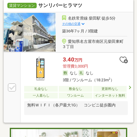
サンリバーヒラマツ
賃貸マンション
名鉄常滑線 柴田駅 徒歩5分
その他の交通
築36年7ヶ月 / 3階建
愛知県名古屋市南区元柴田東町
３丁目
3.40
万円
管理費3,000円
なし
なし
2
3階 / ワンルーム（18.23m
）
礼金なし
敷金なし
更新料なし
一人暮らし
ワンルーム
インターネット無料
無料ＷＩＦＩ（各戸最大1G） コンビニ徒歩圏内