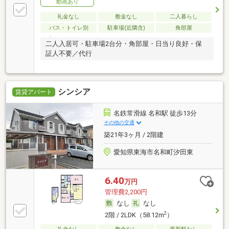
動画あり
礼金なし
敷金なし
二人暮らし
バス・トイレ別
駐車場(近隣含)
角部屋
二人入居可・駐車場2台分・角部屋・日当り良好・保
証人不要／代行
シンシア
賃貸アパート
名鉄常滑線 名和駅 徒歩13分
その他の交通
築21年3ヶ月 / 2階建
愛知県東海市名和町汐田東
6.40
万円
管理費2,200円
なし
なし
2
2階 / 2LDK（58.12m
）