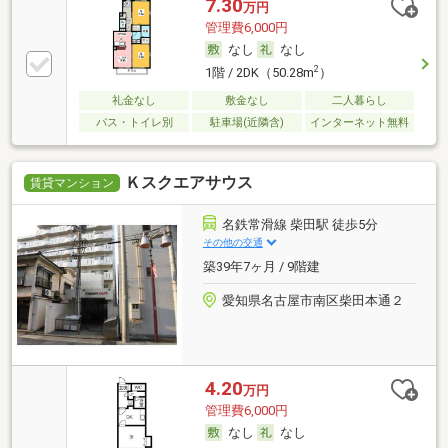
7.30
万円
管理費6,000円
なし
なし
2
1階 / 2DK（50.28m
）
礼金なし
敷金なし
二人暮らし
バス・トイレ別
駐車場(近隣含)
インターネット無料
Ｋスクエアサウス
賃貸マンション
名鉄常滑線 柴田駅 徒歩5分
その他の交通
築39年7ヶ月 / 9階建
愛知県名古屋市南区柴田本通２
4.20
万円
管理費6,000円
なし
なし