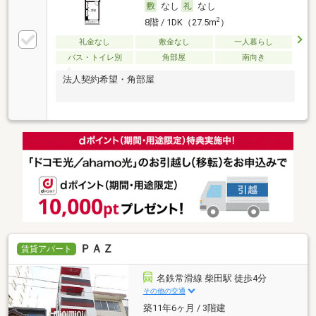
なし
なし
2
8階 / 1DK（27.5m
）
礼金なし
敷金なし
一人暮らし
バス・トイレ別
角部屋
南向き
法人契約希望・角部屋
ＰＡＺ
賃貸アパート
名鉄常滑線 柴田駅 徒歩4分
その他の交通
築11年6ヶ月 / 3階建