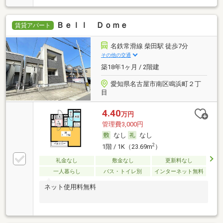
Ｂｅｌｌ Ｄｏｍｅ
賃貸アパート
名鉄常滑線 柴田駅 徒歩7分
その他の交通
築18年1ヶ月 / 2階建
愛知県名古屋市南区鳴浜町２丁
目
4.40
万円
管理費3,000円
なし
なし
2
1階 / 1K（23.69m
）
礼金なし
敷金なし
更新料なし
一人暮らし
バス・トイレ別
インターネット無料
ネット使用料無料