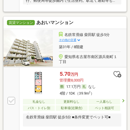
行、郵便局等徒歩圏内で生活便利。駅近く通勤等も便
利。
あおいマンション
賃貸マンション
名鉄常滑線 柴田駅 徒歩5分
その他の交通
築31年 / 8階建
愛知県名古屋市南区源兵衛町１
丁目
5.70
万円
管理費8,000円
17.1万円
なし
2
4階 / 1DK（39.9m
）
礼金なし
更新料なし
一人暮らし
バス・トイレ別
駐車場(近隣含)
ペット相談可
名鉄常滑線 柴田駅 徒歩5分 ■条件変更でペット可■