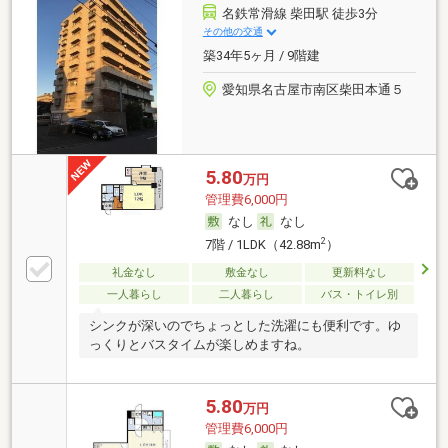
名鉄常滑線 柴田駅 徒歩3分
その他の交通
築34年5ヶ月 / 9階建
愛知県名古屋市南区柴田本通５
5.80
万円
管理費6,000円
なし
なし
2
7階 / 1LDK（42.88m
）
礼金なし
敷金なし
更新料なし
一人暮らし
二人暮らし
バス・トイレ別
シンクが深いのでちょっとした洗濯にも便利です。ゆ
っくりとバスタイムが楽しめますね。
5.80
万円
管理費6,000円