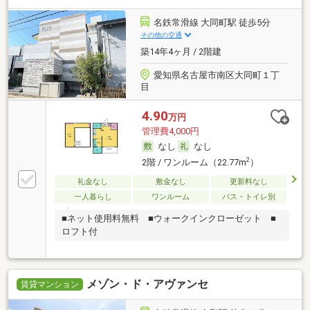
名鉄常滑線 大同町駅 徒歩5分
その他の交通
築14年4ヶ月 / 2階建
愛知県名古屋市南区大同町１丁
目
4.90
万円
管理費4,000円
なし
なし
2
2階 / ワンルーム（22.77m
）
礼金なし
敷金なし
更新料なし
一人暮らし
ワンルーム
バス・トイレ別
■ネット使用料無料 ■ウォークインクローゼット ■
ロフト付
メゾン・ド・アヴァンセ
賃貸マンション