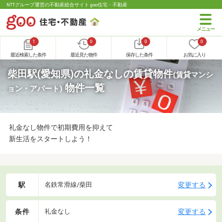
NTTグループ運営の不動産総合サイト goo住宅・不動産
1
0
0
0
最近検索した条件
最近見た物件
保存した条件
お気に入り
柴田駅(愛知県)の礼金なしの賃貸物件
(賃貸マンシ
物件一覧
ョン・アパート)
礼金なし物件で初期費用を抑えて
新生活をスタートしよう！
駅
変更する
名鉄常滑線/柴田
条件
変更する
礼金なし