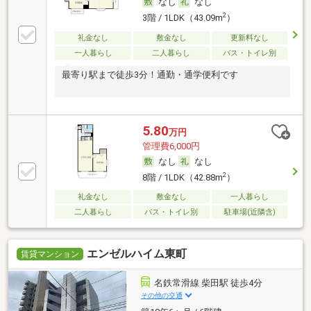
なし
なし
2
3階 / 1LDK（43.09m
）
礼金なし
敷金なし
更新料なし
一人暮らし
二人暮らし
バス・トイレ別
最寄り駅まで徒歩3分！通勤・通学便利です
5.80
万円
管理費6,000円
なし
なし
2
8階 / 1LDK（42.88m
）
礼金なし
敷金なし
一人暮らし
二人暮らし
バス・トイレ別
駐車場(近隣含)
エンゼルハイム東町
賃貸マンション
名鉄常滑線 柴田駅 徒歩4分
その他の交通