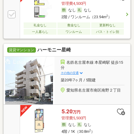
管理費4,500円
なし
なし
2
2階 / ワンルーム（23.94m
）
礼金なし
敷金なし
更新料なし
一人暮らし
ワンルーム
バス・トイレ別
ハーモニー星崎
賃貸マンション
名鉄名古屋本線 本星崎駅 徒歩15
分
その他の交通
築20年7ヶ月 / 5階建
愛知県名古屋市南区南野２丁目
5.20
万円
管理費5,500円
なし
なし
2
4階 / 1K（30.8m
）