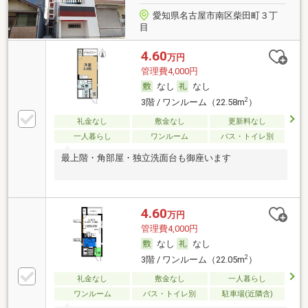
愛知県名古屋市南区柴田町３丁
目
4.60
万円
管理費4,000円
なし
なし
2
3階 / ワンルーム（22.58m
）
礼金なし
敷金なし
更新料なし
一人暮らし
ワンルーム
バス・トイレ別
最上階・角部屋・独立洗面台も御座います
4.60
万円
管理費4,000円
なし
なし
2
3階 / ワンルーム（22.05m
）
礼金なし
敷金なし
一人暮らし
ワンルーム
バス・トイレ別
駐車場(近隣含)