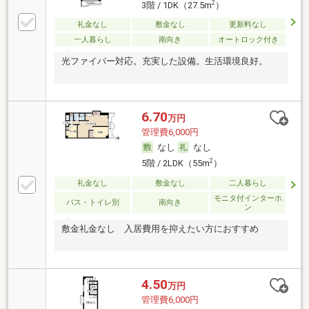
2
3階 / 1DK（27.5m
）
礼金なし
敷金なし
更新料なし
一人暮らし
南向き
オートロック付き
光ファイバー対応。充実した設備。生活環境良好。
6.70
万円
管理費6,000円
なし
なし
2
5階 / 2LDK（55m
）
礼金なし
敷金なし
二人暮らし
モニタ付インターホ
バス・トイレ別
南向き
ン
敷金礼金なし 入居費用を抑えたい方におすすめ
4.50
万円
管理費6,000円