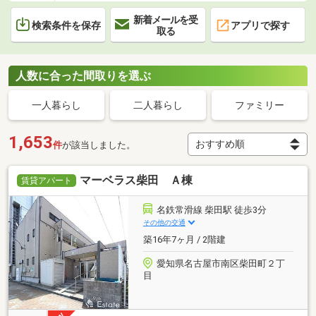
新着メールを受
検索条件を保存
アプリで探す
取る
人数に合った間取りを選ぶ
一人暮らし
二人暮らし
ファミリー
1,653
件
が該当しました。
マーベラス柴田 Ａ棟
賃貸アパート
名鉄常滑線 柴田駅 徒歩3分
その他の交通
築16年7ヶ月 / 2階建
愛知県名古屋市南区柴田町２丁
目