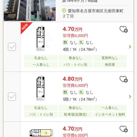
築18年6ヶ月 / 6階建
愛知県名古屋市南区元柴田東町
２丁目
4.70
万円
管理費6,000円
なし
なし
2
4階 / 1K（24.78m
）
礼金なし
敷金なし
更新料なし
一人暮らし
バス・トイレ別
角部屋
4.80
万円
管理費6,000円
なし
なし
2
5階 / 1K（24.78m
）
礼金なし
敷金なし
一人暮らし
バス・トイレ別
駐車場(近隣含)
インターネット無料
4.70
万円
管理費6,000円