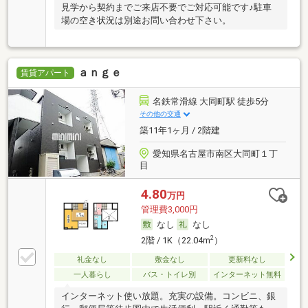
見学から契約までご来店不要でご対応可能です♪駐車
場の空き状況は別途お問い合わせ下さい。
ａｎｇｅ
賃貸アパート
名鉄常滑線 大同町駅 徒歩5分
その他の交通
築11年1ヶ月 / 2階建
愛知県名古屋市南区大同町１丁
目
4.80
万円
管理費3,000円
なし
なし
2
2階 / 1K（22.04m
）
礼金なし
敷金なし
更新料なし
一人暮らし
バス・トイレ別
インターネット無料
インターネット使い放題。充実の設備。コンビニ、銀