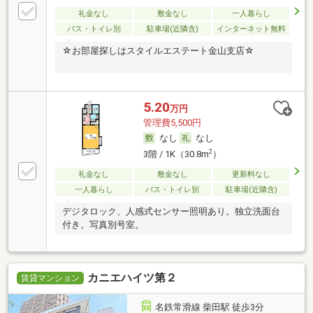
礼金なし
敷金なし
一人暮らし
バス・トイレ別
駐車場(近隣含)
インターネット無料
☆お部屋探しはスタイルエステート金山支店☆
5.20
万円
管理費5,500円
なし
なし
2
3階 / 1K（30.8m
）
礼金なし
敷金なし
更新料なし
一人暮らし
バス・トイレ別
駐車場(近隣含)
デジタロック、人感式センサー照明あり。独立洗面台
付き。写真別号室。
カニエハイツ第２
賃貸マンション
名鉄常滑線 柴田駅 徒歩3分