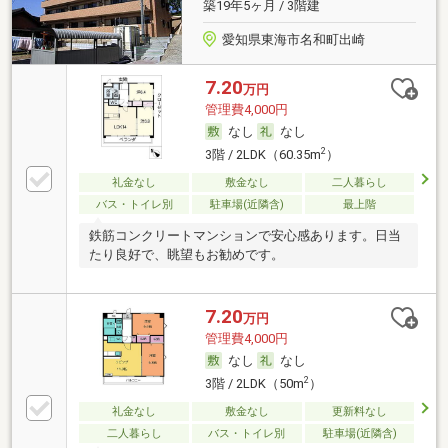
築19年5ヶ月 / 3階建
愛知県東海市名和町出崎
7.20
万円
管理費4,000円
なし
なし
2
3階 / 2LDK（60.35m
）
礼金なし
敷金なし
二人暮らし
バス・トイレ別
駐車場(近隣含)
最上階
鉄筋コンクリートマンションで安心感あります。日当
たり良好で、眺望もお勧めです。
7.20
万円
管理費4,000円
なし
なし
2
3階 / 2LDK（50m
）
礼金なし
敷金なし
更新料なし
二人暮らし
バス・トイレ別
駐車場(近隣含)