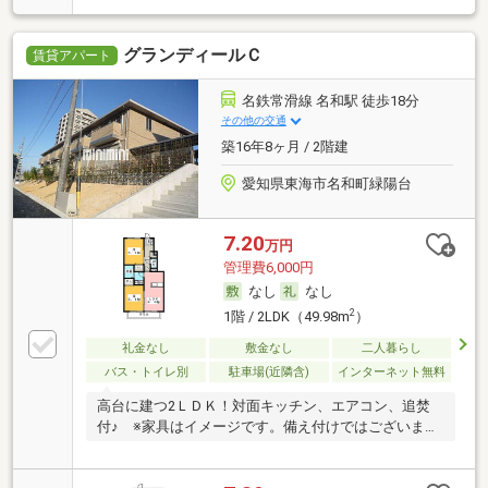
グランディールＣ
賃貸アパート
名鉄常滑線 名和駅 徒歩18分
その他の交通
築16年8ヶ月 / 2階建
愛知県東海市名和町緑陽台
7.20
万円
管理費6,000円
なし
なし
2
1階 / 2LDK（49.98m
）
礼金なし
敷金なし
二人暮らし
バス・トイレ別
駐車場(近隣含)
インターネット無料
高台に建つ2ＬＤＫ！対面キッチン、エアコン、追焚
付♪ ※家具はイメージです。備え付けではございませ
ん