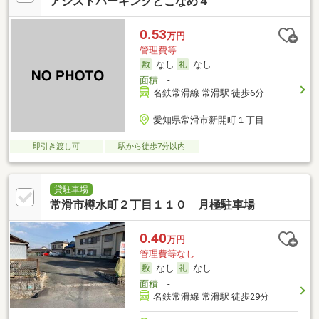
アシストパーキングとこなめ４
0.53
万円
管理費等-
なし
なし
面積
-
名鉄常滑線 常滑駅 徒歩6分
愛知県常滑市新開町１丁目
即引き渡し可
駅から徒歩7分以内
貸駐車場
常滑市樽水町２丁目１１０ 月極駐車場
0.40
万円
管理費等なし
なし
なし
面積
-
名鉄常滑線 常滑駅 徒歩29分