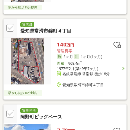
駅から徒歩15分以内
貸店舗
愛知県常滑市錦町４丁目
140
万円
管理費等-
3ヶ月
1ヶ月(1ヶ月)
2
面積
968.4m
1977年2月(築49年7ヶ月)
名鉄常滑線 常滑駅 徒歩15分
愛知県常滑市錦町４丁目
駅から徒歩15分以内
貸事務所
阿野町ビッグベース