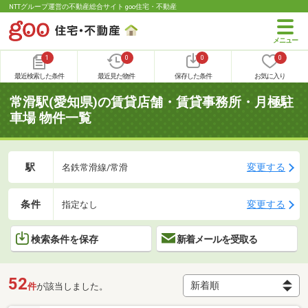
NTTグループ運営の不動産総合サイト goo住宅・不動産
1
0
0
0
最近検索した条件
最近見た物件
保存した条件
お気に入り
常滑駅(愛知県)の賃貸店舗・賃貸事務所・月極駐
車場 物件一覧
駅
変更する
名鉄常滑線/常滑
条件
変更する
指定なし
検索条件を保存
新着メールを受取る
52
件
が該当しました。