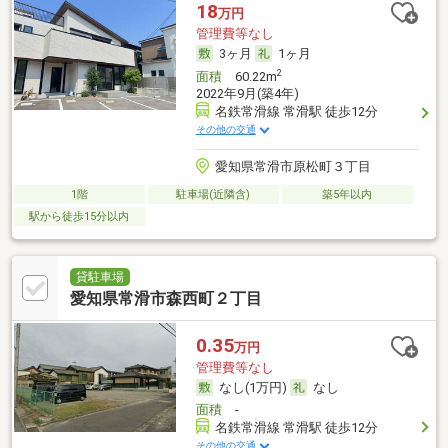
18
万円
管理費等なし
3ヶ月
1ヶ月
2
面積
60.22m
2022年9月(築4年)
名鉄常滑線 常滑駅 徒歩12分
その他の交通
愛知県常滑市原松町３丁目
1階
駐車場(近隣含)
築5年以内
駅から徒歩15分以内
貸駐車場
愛知県常滑市森西町２丁目
0.35
万円
管理費等なし
なし(1万円)
なし
面積
-
名鉄常滑線 常滑駅 徒歩12分
その他の交通