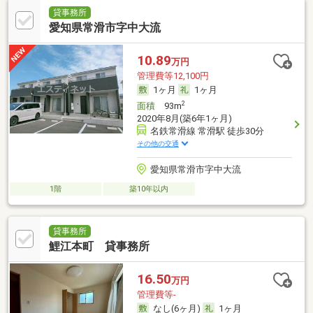
貸事務所
愛知県常滑市字中大流
10.89
万円
管理費等12,100円
1ヶ月
1ヶ月
2
面積
93m
2020年8月(築6年1ヶ月)
名鉄常滑線 常滑駅 徒歩30分
その他の交通
愛知県常滑市字中大流
1階
築10年以内
貸事務所
鯉江本町 貸事務所
16.50
万円
管理費等-
なし(6ヶ月)
1ヶ月