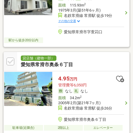
2
面積
115.93m
1975年3月(築51年6ヶ月)
名鉄常滑線 常滑駅 徒歩19分
その他の交通
愛知県常滑市字萱苅口
駅から徒歩20分以内
貸店舗（建物一部）
愛知県常滑市奥条６丁目
4.95
万円
管理費等6,050円
なし
なし
2
面積
34.2m
2005年2月(築21年7ヶ月)
名鉄常滑線 常滑駅 徒歩26分
愛知県常滑市奥条６丁目
駐車場(近隣含)
2階以上
エレベーター