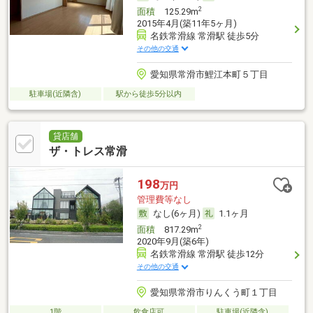
2
面積
125.29m
2015年4月(築11年5ヶ月)
名鉄常滑線 常滑駅 徒歩5分
その他の交通
愛知県常滑市鯉江本町５丁目
駐車場(近隣含)
駅から徒歩5分以内
貸店舗
ザ・トレス常滑
198
万円
管理費等なし
なし(6ヶ月)
1.1ヶ月
2
面積
817.29m
2020年9月(築6年)
名鉄常滑線 常滑駅 徒歩12分
その他の交通
愛知県常滑市りんくう町１丁目
1階
飲食店可
駐車場(近隣含)