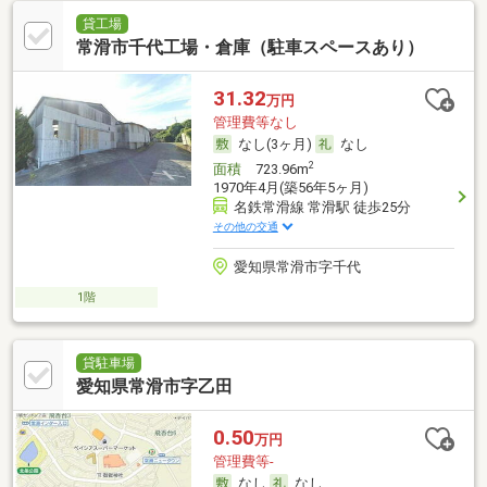
貸工場
常滑市千代工場・倉庫（駐車スペースあり）
31.32
万円
管理費等なし
なし(3ヶ月)
なし
2
面積
723.96m
1970年4月(築56年5ヶ月)
名鉄常滑線 常滑駅 徒歩25分
その他の交通
愛知県常滑市字千代
1階
貸駐車場
愛知県常滑市字乙田
0.50
万円
管理費等-
なし
なし