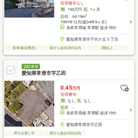
管理費等なし
150万円
1ヶ月
2
面積
64.19m
1991年12月(築34年9ヶ月)
名鉄常滑線 常滑駅 徒歩18分
愛知県常滑市千代ケ丘５丁目
駐車場(近隣含)
駅から徒歩20分以内
2階以上
貸駐車場
愛知県常滑市字乙田
0.45
万円
管理費等-
なし
なし
面積
-
名鉄常滑線 常滑駅 徒歩19分
愛知県常滑市字乙田
即引き渡し可
駅から徒歩20分以内