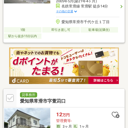
2005年5月(築21年4ヶ月)
名鉄常滑線 常滑駅 徒歩14分
その他の交通
愛知県常滑市千代ケ丘１丁目
1階
即引き渡し可
駐車場(近隣含)
駅から徒歩15分以内
貸事務所
愛知県常滑市字萱苅口
12
万円
管理費等-
3ヶ月
1ヶ月