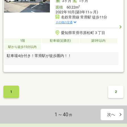
3ヶ月
1ヶ月
2
面積
60.22m
2022年10月(築3年11ヶ月)
名鉄常滑線 常滑駅 徒歩11分
その他の交通
愛知県常滑市原松町３丁目
1階
駐車場(近隣含)
築5年以内
駅から徒歩15分以内
駐車場4台付き！常滑駅が徒歩圏内！！
1
2
1～40
次へ
件