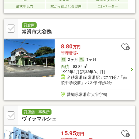
築10年以内
駅から徒歩15分以内
エレベーター
貸倉庫
常滑市大谷鴨
8.80
万円
管理費等-
2ヶ月
1ヶ月
2
面積
83.84m
1993年1月(築33年8ヶ月)
名鉄常滑線 常滑駅 バス11分/「南
陵中学校前」バス停 停歩4分
愛知県常滑市大谷字鴨
貸店舗・事務所
ヴィラマルシェ
15.95
万円