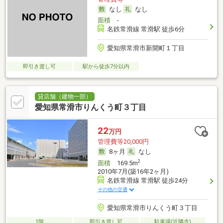
なし
なし
面積
-
名鉄常滑線 常滑駅 徒歩6分
愛知県常滑市新開町１丁目
即引き渡し可
駅から徒歩7分以内
貸店舗（建物一部）
愛知県常滑市りんくう町３丁目
22
万円
管理費等20,000円
8ヶ月
なし
2
面積
169.5m
2010年7月(築16年2ヶ月)
名鉄常滑線 常滑駅 徒歩24分
その他の交通
愛知県常滑市りんくう町３丁目
1階
即引き渡し可
駐車場(近隣含)