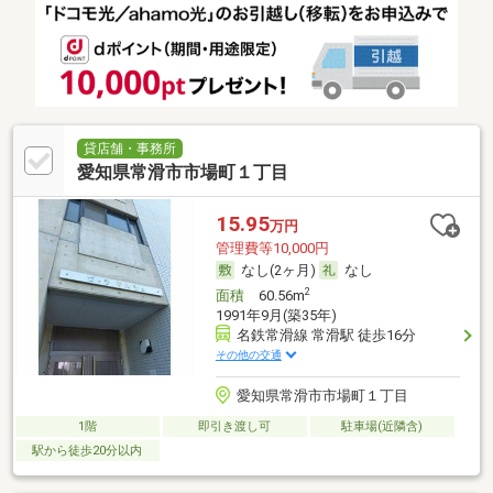
貸店舗・事務所
愛知県常滑市市場町１丁目
15.95
万円
管理費等10,000円
なし(2ヶ月)
なし
2
面積
60.56m
1991年9月(築35年)
名鉄常滑線 常滑駅 徒歩16分
その他の交通
愛知県常滑市市場町１丁目
1階
即引き渡し可
駐車場(近隣含)
駅から徒歩20分以内