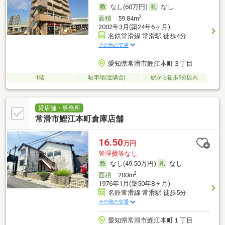
なし(60万円)
なし
2
面積
59.84m
2002年3月(築24年6ヶ月)
名鉄常滑線 常滑駅 徒歩4分
その他の交通
愛知県常滑市鯉江本町３丁目
1階
駐車場(近隣含)
駅から徒歩5分以内
貸店舗・事務所
常滑市鯉江本町倉庫店舗
16.50
万円
管理費等なし
なし(49.50万円)
なし
2
面積
200m
1976年1月(築50年8ヶ月)
名鉄常滑線 常滑駅 徒歩5分
その他の交通
愛知県常滑市鯉江本町１丁目