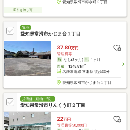
愛知県常滑市樽水町２丁目
即引き渡し可
貸地
愛知県常滑市かじま台１丁目
37.80
万円
管理費等-
なし(3ヶ月)
1ヶ月
2
面積
1248.81m
名鉄常滑線 常滑駅 徒歩33分
愛知県常滑市かじま台１丁目
貸店舗（建物一部）
愛知県常滑市りんくう町２丁目
22
万円
管理費等50,000円