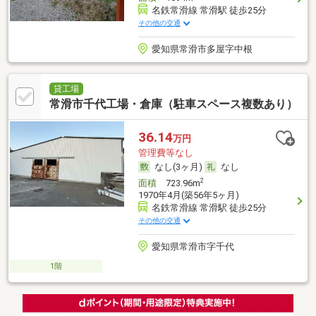
名鉄常滑線 常滑駅 徒歩25分
その他の交通
愛知県常滑市多屋字中根
貸工場
常滑市千代工場・倉庫（駐車スペース複数あり）
36.14
万円
管理費等なし
なし(3ヶ月)
なし
2
面積
723.96m
1970年4月(築56年5ヶ月)
名鉄常滑線 常滑駅 徒歩25分
その他の交通
愛知県常滑市字千代
1階