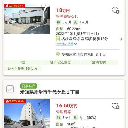
18
万円
管理費等なし
3ヶ月
1ヶ月
2
面積
60.22m
2022年10月(築3年11ヶ月)
名鉄常滑線 常滑駅 徒歩12分
その他の交通
愛知県常滑市原松町３丁目
1階
駐車場(近隣含)
築5年以内
駅から徒歩15分以内
貸事務所
愛知県常滑市千代ケ丘１丁目
16.50
万円
管理費等-
3ヶ月
なし(50%)
2
面積
38m