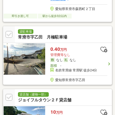
愛知県常滑市森西町２丁目
即引き渡し可
駅から徒歩5分以内
貸駐車場
常滑市字乙田 月極駐車場
0.40
万円
管理費等なし
なし
なし
面積
-
名鉄常滑線 常滑駅 徒歩24分
愛知県常滑市字乙田
貸店舗（建物一部）
ジョイフルタウン２Ｆ貸店舗
10
万円