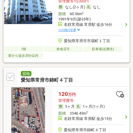
管理費等10,000円
なし(2ヶ月)
なし
2
面積
60.56m
1991年9月(築35年)
名鉄常滑線 常滑駅 徒歩16分
その他の交通
愛知県常滑市市場町１丁目
1階
飲食店可
駐車場(近隣含)
駅から徒歩20分以内
貸地
愛知県常滑市錦町４丁目
120
万円
管理費等-
3ヶ月
1ヶ月(1ヶ月)
2
面積
3546.45m
名鉄常滑線 常滑駅 徒歩15分
愛知県常滑市錦町４丁目