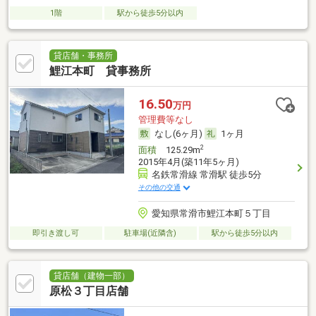
1階
駅から徒歩5分以内
貸店舗・事務所
鯉江本町 貸事務所
16.50
万円
管理費等なし
なし(6ヶ月)
1ヶ月
2
面積
125.29m
2015年4月(築11年5ヶ月)
名鉄常滑線 常滑駅 徒歩5分
その他の交通
愛知県常滑市鯉江本町５丁目
即引き渡し可
駐車場(近隣含)
駅から徒歩5分以内
貸店舗（建物一部）
原松３丁目店舗