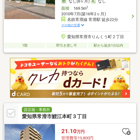
なし(8ヶ月)
なし
2
面積
169.5m
2010年7月(築16年2ヶ月)
名鉄常滑線 常滑駅 徒歩22分
その他の交通
愛知県常滑市りんくう町２丁目
1階
即引き渡し可
駅から徒歩1分以内
貸店舗・事務所
愛知県常滑市鯉江本町３丁目
21.10
万円
管理費等19,800円