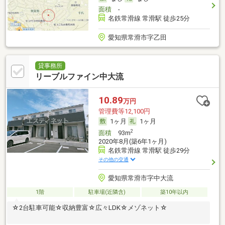
面積
-
名鉄常滑線 常滑駅 徒歩25分
愛知県常滑市字乙田
貸事務所
リーブルファイン中大流
10.89
万円
管理費等12,100円
1ヶ月
1ヶ月
2
面積
93m
2020年8月(築6年1ヶ月)
名鉄常滑線 常滑駅 徒歩29分
その他の交通
愛知県常滑市字中大流
1階
駐車場(近隣含)
築10年以内
☆2台駐車可能☆収納豊富☆広々LDK☆メゾネット☆