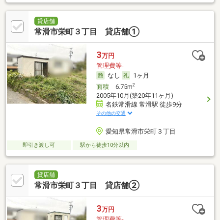
貸店舗
常滑市栄町３丁目 貸店舗①
3
万円
管理費等-
なし
1ヶ月
2
面積
6.75m
2005年10月(築20年11ヶ月)
名鉄常滑線 常滑駅 徒歩9分
その他の交通
愛知県常滑市栄町３丁目
即引き渡し可
駅から徒歩10分以内
貸店舗
常滑市栄町３丁目 貸店舗②
3
万円
管理費等-