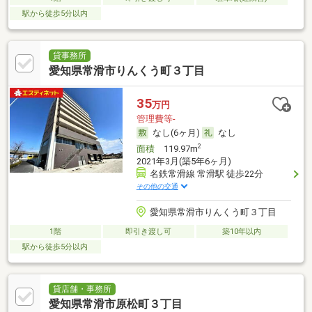
駅から徒歩5分以内
貸事務所
愛知県常滑市りんくう町３丁目
35
万円
管理費等-
なし(6ヶ月)
なし
2
面積
119.97m
2021年3月(築5年6ヶ月)
名鉄常滑線 常滑駅 徒歩22分
その他の交通
愛知県常滑市りんくう町３丁目
1階
即引き渡し可
築10年以内
駅から徒歩5分以内
貸店舗・事務所
愛知県常滑市原松町３丁目