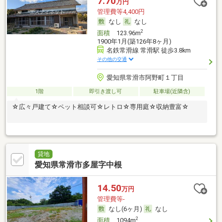
7.70
万円
管理費等4,400円
なし
なし
2
面積
123.96m
1900年1月(築126年8ヶ月)
名鉄常滑線 常滑駅 徒歩3.8km
その他の交通
愛知県常滑市阿野町１丁目
1階
即引き渡し可
駐車場(近隣含)
☆広々戸建て☆ペット相談可☆レトロ☆専用庭☆収納豊富☆
貸地
愛知県常滑市多屋字中根
14.50
万円
管理費等-
なし(6ヶ月)
なし
2
面積
1094m