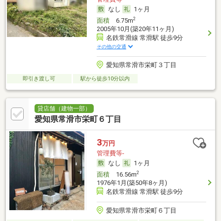
なし
1ヶ月
2
面積
6.75m
2005年10月(築20年11ヶ月)
名鉄常滑線 常滑駅 徒歩9分
その他の交通
愛知県常滑市栄町３丁目
即引き渡し可
駅から徒歩10分以内
貸店舗（建物一部）
愛知県常滑市栄町６丁目
3
万円
管理費等-
なし
1ヶ月
2
面積
16.56m
1976年1月(築50年8ヶ月)
名鉄常滑線 常滑駅 徒歩9分
愛知県常滑市栄町６丁目