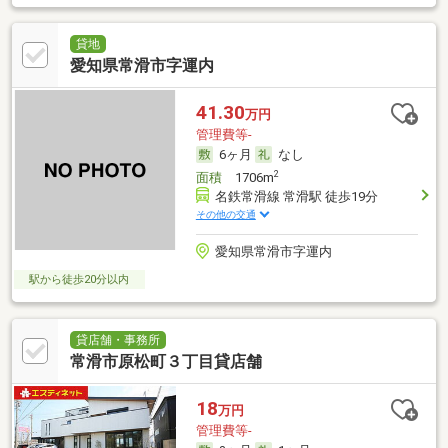
貸地
愛知県常滑市字運内
41.30
万円
管理費等-
6ヶ月
なし
2
面積
1706m
名鉄常滑線 常滑駅 徒歩19分
その他の交通
愛知県常滑市字運内
駅から徒歩20分以内
貸店舗・事務所
常滑市原松町３丁目貸店舗
18
万円
管理費等-