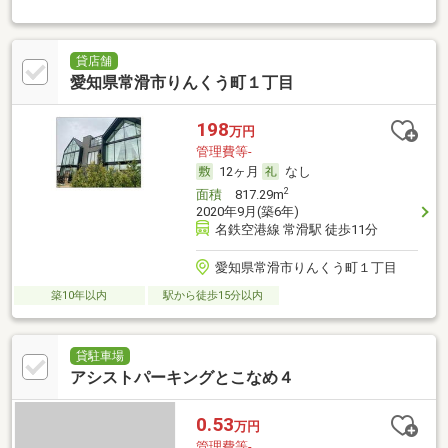
貸店舗
愛知県常滑市りんくう町１丁目
198
万円
管理費等-
12ヶ月
なし
2
面積
817.29m
2020年9月(築6年)
名鉄空港線 常滑駅 徒歩11分
愛知県常滑市りんくう町１丁目
築10年以内
駅から徒歩15分以内
貸駐車場
アシストパーキングとこなめ４
0.53
万円
管理費等-