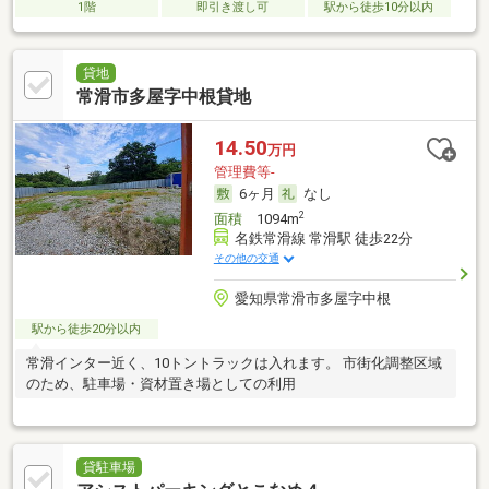
1階
即引き渡し可
駅から徒歩10分以内
貸地
常滑市多屋字中根貸地
14.50
万円
管理費等-
6ヶ月
なし
2
面積
1094m
名鉄常滑線 常滑駅 徒歩22分
その他の交通
愛知県常滑市多屋字中根
駅から徒歩20分以内
常滑インター近く、10トントラックは入れます。 市街化調整区域
のため、駐車場・資材置き場としての利用
貸駐車場