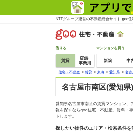
NTTグループ運営の不動産総合サイト goo
借りる
マンションを買う
店舗･
賃貸
新築
中
事業用
住宅・不動産
>
賃貸
>
東海
>
愛知県
>
名古
名古屋市南区(愛知県
愛知県名古屋市南区の賃貸マンション、
報を探すならgoo住宅・不動産。賃料・
トします。
探したい物件のエリア・検索条件を