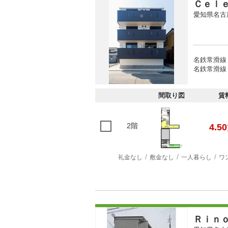
Ｃｅｌ
愛知県名古
名鉄常滑線
名鉄常滑線 
間取り図
賃
2階
4.50
礼金なし
敷金なし
一人暮らし
ワ
Ｒｉｎ