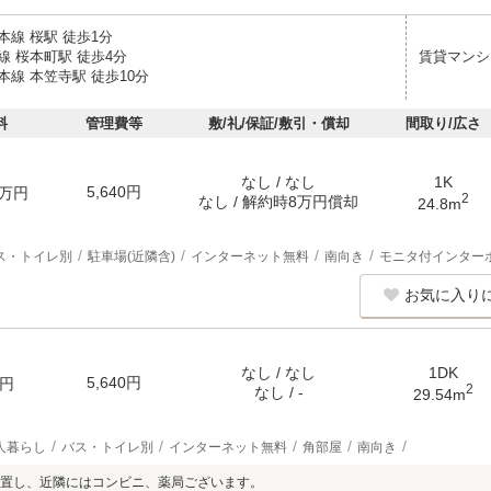
本線 桜駅 徒歩1分
線 桜本町駅 徒歩4分
賃貸マンシ
線 本笠寺駅 徒歩10分
料
管理費等
敷/礼/保証/敷引・償却
間取り/広さ
なし / なし
1K
5,640円
万円
2
なし / 解約時8万円償却
24.8m
ス・トイレ別
駐車場(近隣含)
インターネット無料
南向き
モニタ付インター
お気に入り
なし / なし
1DK
5,640円
円
2
なし / -
29.54m
人暮らし
バス・トイレ別
インターネット無料
角部屋
南向き
置し、近隣にはコンビニ、薬局ございます。