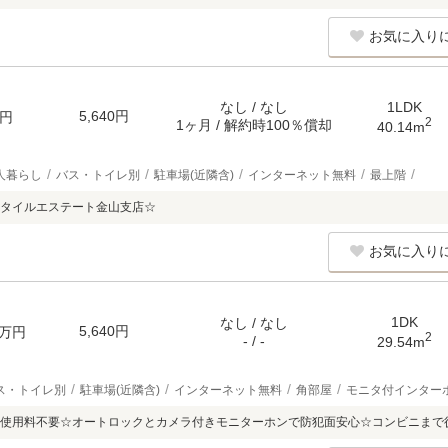
お気に入り
なし / なし
1LDK
5,640円
円
2
1ヶ月 / 解約時100％償却
40.14m
人暮らし
バス・トイレ別
駐車場(近隣含)
インターネット無料
最上階
タイルエステート金山支店☆
お気に入り
1DK
なし / なし
5,640円
万円
2
- / -
29.54m
ス・トイレ別
駐車場(近隣含)
インターネット無料
角部屋
モニタ付インター
使用料不要☆オートロックとカメラ付きモニターホンで防犯面安心☆コンビニまで