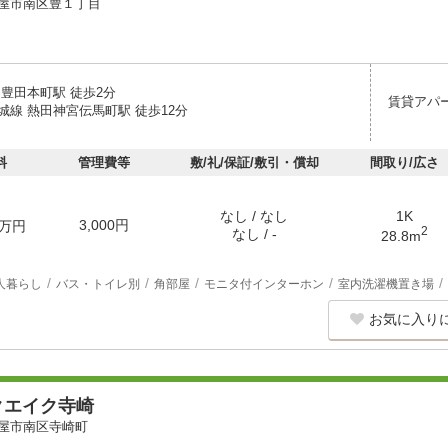
屋市南区豊１丁目
 豊田本町駅 徒歩2分
賃貸アパ
城線 熱田神宮伝馬町駅 徒歩12分
料
管理費等
敷/礼/保証/敷引・償却
間取り/広さ
なし / なし
1K
3,000円
万円
2
なし / -
28.8m
人暮らし
バス・トイレ別
角部屋
モニタ付インターホン
室内洗濯機置き場
お気に入り
クエイク寺崎
屋市南区寺崎町