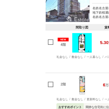
名鉄名古屋
地下鉄桜通
名鉄名古屋本
間取り図
賃
NEW
5.30
4階
礼金なし
敷金なし
一人暮らし
バ
2階
6
万
礼金なし
敷金なし
更新料なし
一
おすすめポイント
閑静な住宅街に位