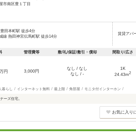
屋市南区豊１丁目
 豊田本町駅 徒歩4分
賃貸アパ
城線 熱田神宮伝馬町駅 徒歩14分
料
管理費等
敷/礼/保証/敷引・償却
間取り/広さ
なし / なし
1K
3,000円
万円
2
なし / -
24.43m
人暮らし
インターネット無料
最上階
角部屋
モニタ付インターホン
ナーズ住宅。
お気に入り