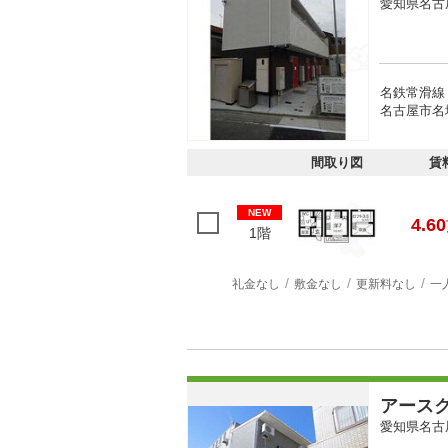
愛知県名古
名鉄常滑線
名古屋市名
間取り図
賃
NEW
4.60
1階
礼金なし
敷金なし
更新料なし
一
アース
愛知県名古