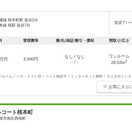
通線 桜本町駅 徒歩2分
賃貸アパ
本線 桜駅 徒歩7分
料
管理費等
敷/礼/保証/敷引・償却
間取り/広さ
ワンルーム
なし / なし
3,000円
万円
2
- / -
20.03m
ンルーム
バス・トイレ別
ペット相談可
インターネット無料
モニタ付インタ
お気に入り
ルコート桜本町
屋市南区西桜町