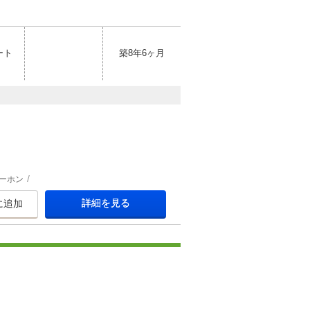
ート
築8年6ヶ月
ーホン
詳細を見る
に追加