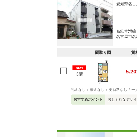
愛知県名古
名鉄常滑線
名古屋市名
間取り図
賃
NEW
5.20
3階
礼金なし
敷金なし
更新料なし
一
おすすめポイント
おしゃれなデザイ