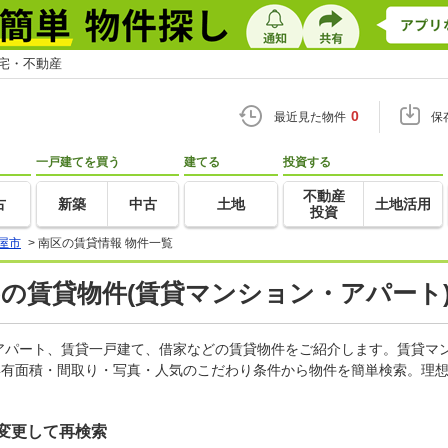
住宅・不動産
0
最近見た物件
保
一戸建てを買う
建てる
投資する
不動産
古
新築
中古
土地
土地活用
投資
屋市
>
南区の賃貸情報 物件一覧
)の賃貸物件(賃貸マンション・アパート)
アパート、賃貸一戸建て、借家などの賃貸物件をご紹介します。賃貸マ
専有面積・間取り・写真・人気のこだわり条件から物件を簡単検索。理想
変更して再検索