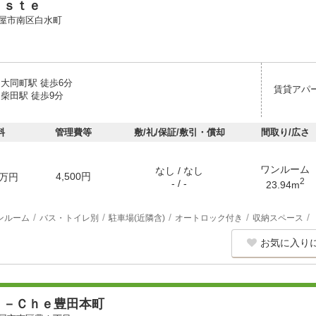
ｅｓｔｅ
屋市南区白水町
 大同町駅 徒歩6分
賃貸アパ
柴田駅 徒歩9分
料
管理費等
敷/礼/保証/敷引・償却
間取り/広さ
ワンルーム
なし / なし
4,500円
万円
2
- / -
23.94m
ンルーム
バス・トイレ別
駐車場(近隣含)
オートロック付き
収納スペース
お気に入り
ｏ－Ｃｈｅ豊田本町