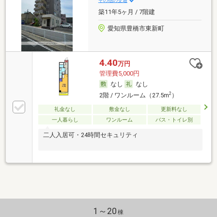
その他の交通
築11年5ヶ月 / 7階建
愛知県豊橋市東新町
4.40
万円
管理費5,000円
なし
なし
2
2階 / ワンルーム（27.5m
）
礼金なし
敷金なし
更新料なし
一人暮らし
ワンルーム
バス・トイレ別
二人入居可・24時間セキュリティ
1～20
棟