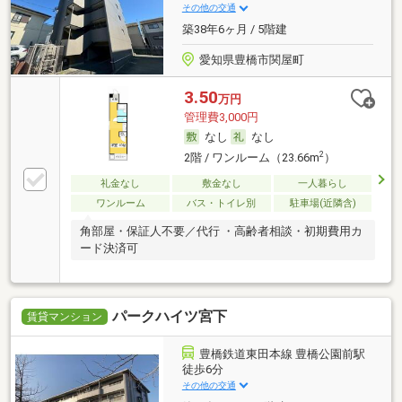
その他の交通
築38年6ヶ月 / 5階建
愛知県豊橋市関屋町
3.50
万円
管理費3,000円
なし
なし
2
2階 / ワンルーム（23.66m
）
礼金なし
敷金なし
一人暮らし
ワンルーム
バス・トイレ別
駐車場(近隣含)
角部屋・保証人不要／代行 ・高齢者相談・初期費用カ
ード決済可
パークハイツ宮下
賃貸マンション
豊橋鉄道東田本線 豊橋公園前駅
徒歩6分
その他の交通