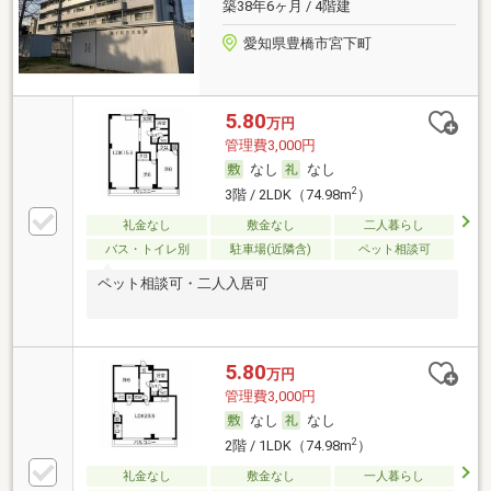
築38年6ヶ月 / 4階建
愛知県豊橋市宮下町
5.80
万円
管理費3,000円
なし
なし
2
3階 / 2LDK（74.98m
）
礼金なし
敷金なし
二人暮らし
バス・トイレ別
駐車場(近隣含)
ペット相談可
ペット相談可・二人入居可
5.80
万円
管理費3,000円
なし
なし
2
2階 / 1LDK（74.98m
）
礼金なし
敷金なし
一人暮らし