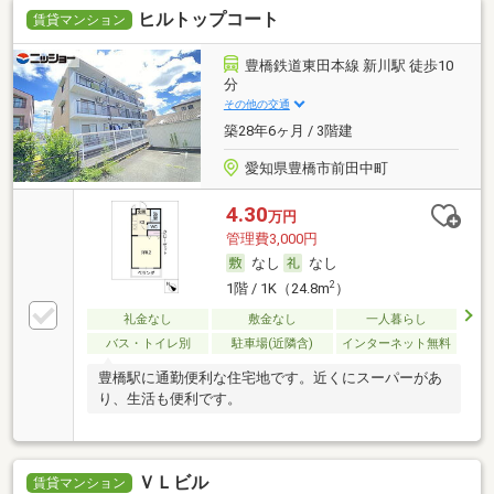
ヒルトップコート
賃貸マンション
豊橋鉄道東田本線 新川駅 徒歩10
分
その他の交通
築28年6ヶ月 / 3階建
愛知県豊橋市前田中町
4.30
万円
管理費3,000円
なし
なし
2
1階 / 1K（24.8m
）
礼金なし
敷金なし
一人暮らし
バス・トイレ別
駐車場(近隣含)
インターネット無料
豊橋駅に通勤便利な住宅地です。近くにスーパーがあ
り、生活も便利です。
ＶＬビル
賃貸マンション