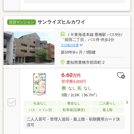
サンライズヒルカワイ
賃貸マンション
ＪＲ東海道本線 豊橋駅 バス9分/
「前田二丁目」バス停 停歩2分
その他の交通
築30年8ヶ月 / 5階建
愛知県豊橋市前田町２
6.60
万円
管理費4,000円
なし
なし
2
3階 / 2LDK（56.7m
）
礼金なし
敷金なし
二人暮らし
バス・トイレ別
駐車場(近隣含)
最上階
二人入居可・管理人巡回・最上階・初期費用カード決
済可