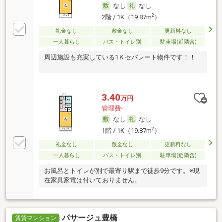
なし
なし
2
2階 / 1K（19.87m
）
礼金なし
敷金なし
更新料なし
一人暮らし
バス・トイレ別
駐車場(近隣含)
周辺施設も充実している1Ｋセパレート物件です！！
3.40
万円
管理費-
なし
なし
2
1階 / 1K（19.87m
）
礼金なし
敷金なし
更新料なし
一人暮らし
バス・トイレ別
駐車場(近隣含)
お風呂とトイレが別で最寄り駅まで徒歩9分です。※現
在家具家電は付いておりません。
パサージュ豊橋
賃貸マンション