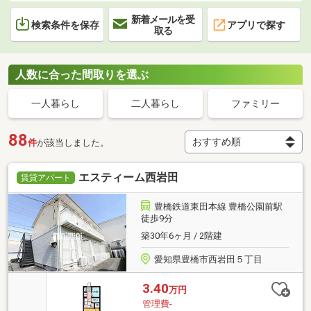
新着メールを受
検索条件を保存
アプリで探す
取る
人数に合った間取りを選ぶ
一人暮らし
二人暮らし
ファミリー
88
件
が該当しました。
エスティーム西岩田
賃貸アパート
豊橋鉄道東田本線 豊橋公園前駅
徒歩9分
築30年6ヶ月 / 2階建
愛知県豊橋市西岩田５丁目
3.40
万円
管理費-