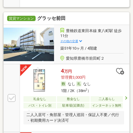
グラッセ前田
賃貸マンション
豊橋鉄道東田本線 東八町駅 徒歩
11分
その他の交通
築51年10ヶ月 / 4階建
愛知県豊橋市前田町２
4
万円
管理費3,000円
なし
なし
2
1階 / 2K（38m
）
礼金なし
敷金なし
二人暮らし
バス・トイレ別
駐車場(近隣含)
インターネット無料
二人入居可・角部屋・管理人巡回・保証人不要／代行
・初期費用カード決済可