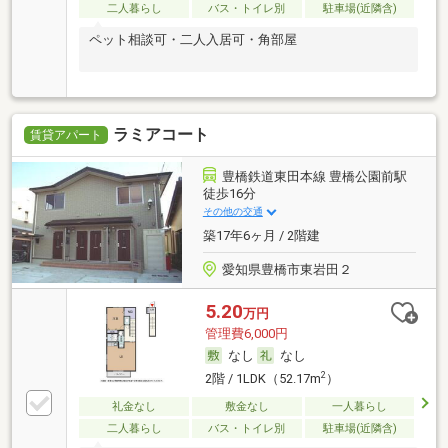
二人暮らし
バス・トイレ別
駐車場(近隣含)
ペット相談可・二人入居可・角部屋
ラミアコート
賃貸アパート
豊橋鉄道東田本線 豊橋公園前駅
徒歩16分
その他の交通
築17年6ヶ月 / 2階建
愛知県豊橋市東岩田２
5.20
万円
管理費6,000円
なし
なし
2
2階 / 1LDK（52.17m
）
礼金なし
敷金なし
一人暮らし
二人暮らし
バス・トイレ別
駐車場(近隣含)