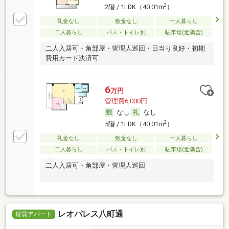
2
2階 / 1LDK（40.01m
）
礼金なし
敷金なし
一人暮らし
二人暮らし
バス・トイレ別
駐車場(近隣含)
二人入居可・角部屋・管理人巡回・日当り良好・初期
費用カード決済可
6
万円
管理費6,000円
なし
なし
2
5階 / 1LDK（40.01m
）
礼金なし
敷金なし
一人暮らし
二人暮らし
バス・トイレ別
駐車場(近隣含)
二人入居可・角部屋・管理人巡回
レオパレス八町通
賃貸アパート