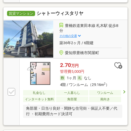
シャトーウィスタリヤ
賃貸マンション
豊橋鉄道東田本線 札木駅 徒歩8
分
その他の交通
築36年2ヶ月 / 6階建
愛知県豊橋市関屋町
2.70
万円
管理費5,000円
1ヶ月
なし
2
4階 / ワンルーム（29.16m
）
礼金なし
一人暮らし
ワンルーム
インターネット無料
角部屋
南向き
角部屋・日当り良好・閑静な住宅街・保証人不要／代
行 ・初期費用カード決済可