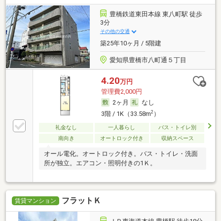
豊橋鉄道東田本線 東八町駅 徒歩
3分
その他の交通
築25年10ヶ月 / 5階建
愛知県豊橋市八町通５丁目
4.20
万円
管理費2,000円
2ヶ月
なし
2
3階 / 1K（33.58m
）
礼金なし
一人暮らし
バス・トイレ別
南向き
オートロック付き
収納スペース
オール電化。オートロック付き。バス・トイレ・洗面
所が独立。エアコン・照明付きの1Ｋ。
フラットＫ
賃貸マンション