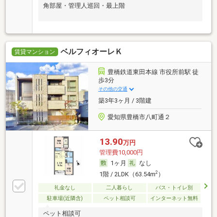
角部屋・管理人巡回・最上階
ベルフィオーレＫ
賃貸マンション
豊橋鉄道東田本線 市役所前駅 徒
歩3分
その他の交通
築3年3ヶ月 / 3階建
愛知県豊橋市八町通２
13.90
万円
管理費10,000円
1ヶ月
なし
2
1階 / 2LDK（63.54m
）
礼金なし
二人暮らし
バス・トイレ別
駐車場(近隣含)
ペット相談可
インターネット無料
ペット相談可