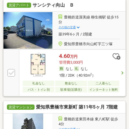
サンシティ向山 Ｂ
賃貸アパート
豊橋鉄道渥美線 柳生橋駅 徒歩15
分
その他の交通
築39年6ヶ月 / 2階建
愛知県豊橋市向山町字三ツ塚
4.60
万円
管理費3,000円
なし
なし
2
1階 / 2DK（40.92m
）
礼金なし
敷金なし
二人暮らし
バス・トイレ別
駐車場(近隣含)
インターネット無料
愛知県豊橋市東新町 築11年5ヶ月 7階建
賃貸マンション
豊橋鉄道東田本線 東八町駅 徒歩
4分