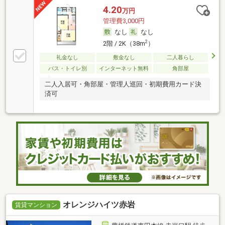
4.20
万円
管理費3,000円
なし
なし
2
2階 / 2K（38m
）
礼金なし
敷金なし
二人暮らし
バス・トイレ別
インターネット無料
角部屋
二人入居可・角部屋・管理人巡回・初期費用カード決
済可
オレンジハイツ赤岩
賃貸マンション