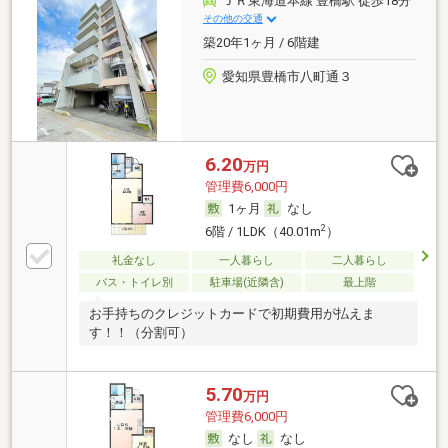
ＪＲ東海道本線 豊橋駅 徒歩18分
その他の交通
築20年1ヶ月 / 6階建
愛知県豊橋市八町通３
6.20
万円
管理費6,000円
1ヶ月
なし
2
6階 / 1LDK（40.01m
）
礼金なし
一人暮らし
二人暮らし
バス・トイレ別
駐車場(近隣含)
最上階
お手持ちのクレジットカードで初期費用が払えま
す！！（分割可）
5.70
万円
管理費6,000円
なし
なし