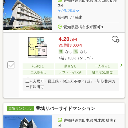
豊橋鉄道東田本線 赤岩口駅 徒歩
3分
その他の交通
築48年 / 4階建
愛知県豊橋市多米西町１
4.20
万円
管理費3,000円
なし
なし
2
4階 / 1LDK（51.3m
）
礼金なし
敷金なし
一人暮らし
二人暮らし
バス・トイレ別
駐車場(近隣含)
二人入居可・最上階・保証人不要／代行 ・初期費用カ
ード決済可
豊城リバーサイドマンション
賃貸マンション
豊橋鉄道東田本線 札木駅 徒歩8
分