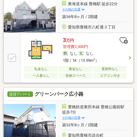
東海道本線 豊橋駅 徒歩22分
その他の交通
築36年8ヶ月 / 2階建
愛知県豊橋市八町通３丁目
3
万円
管理費2,000円
なし
なし
2
1階 / 1K（15.99m
）
礼金なし
敷金なし
更新料なし
一人暮らし
収納スペース
エアコン付き
グリーンパーク広小路
賃貸アパート
豊橋鉄道東田本線 豊橋公園前駅
徒歩7分
その他の交通
築32年8ヶ月 / 2階建
愛知県豊橋市談合町