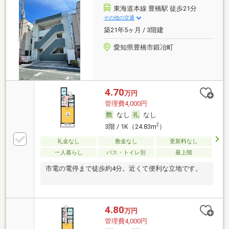
東海道本線 豊橋駅 徒歩21分
その他の交通
築21年5ヶ月 / 3階建
愛知県豊橋市鍛冶町
4.70
万円
管理費4,000円
なし
なし
2
3階 / 1K（24.83m
）
礼金なし
敷金なし
更新料なし
一人暮らし
バス・トイレ別
最上階
市電の電停まで徒歩約4分。近くて便利な立地です。
4.80
万円
管理費4,000円