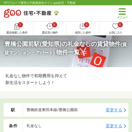
NTTグループ運営の不動産総合サイト goo住宅・不動産
1
0
0
0
最近検索した条件
最近見た物件
保存した条件
お気に入り
豊橋公園前駅(愛知県)の礼金なしの賃貸物件
(賃
物件一覧
貸マンション・アパート)
礼金なし物件で初期費用を抑えて
新生活をスタートしよう！
駅
変更する
豊橋鉄道東田本線/豊橋公園前
条件
変更する
礼金なし