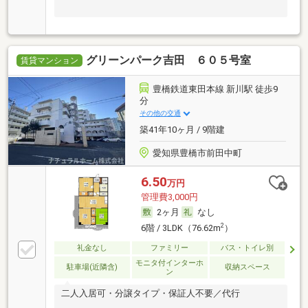
グリーンパーク吉田 ６０５号室
賃貸マンション
豊橋鉄道東田本線 新川駅 徒歩9
分
その他の交通
築41年10ヶ月 / 9階建
愛知県豊橋市前田中町
6.50
万円
管理費3,000円
2ヶ月
なし
2
6階 / 3LDK（76.62m
）
礼金なし
ファミリー
バス・トイレ別
モニタ付インターホ
駐車場(近隣含)
収納スペース
ン
二人入居可・分譲タイプ・保証人不要／代行