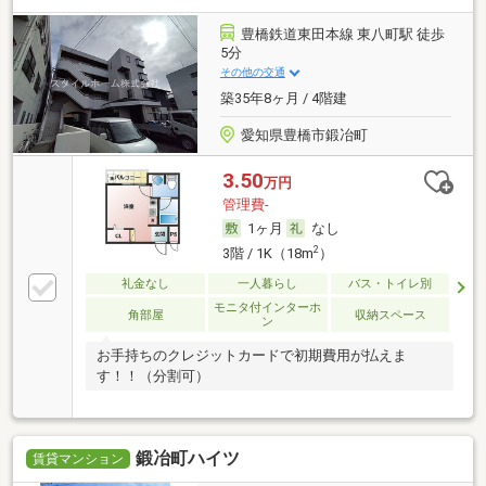
豊橋鉄道東田本線 東八町駅 徒歩
5分
その他の交通
築35年8ヶ月 / 4階建
愛知県豊橋市鍛冶町
3.50
万円
管理費-
1ヶ月
なし
2
3階 / 1K（18m
）
礼金なし
一人暮らし
バス・トイレ別
モニタ付インターホ
角部屋
収納スペース
ン
お手持ちのクレジットカードで初期費用が払えま
す！！（分割可）
鍛冶町ハイツ
賃貸マンション