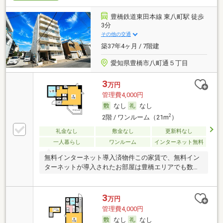
豊橋鉄道東田本線 東八町駅 徒歩
3分
その他の交通
築37年4ヶ月 / 7階建
愛知県豊橋市八町通５丁目
3
万円
管理費4,000円
なし
なし
2
2階 / ワンルーム（21m
）
礼金なし
敷金なし
更新料なし
一人暮らし
ワンルーム
インターネット無料
無料インターネット導入済物件この家賃で、無料イン
ターネットが導入されたお部屋は豊橋エリアでも数少
な
3
万円
管理費4,000円
なし
なし