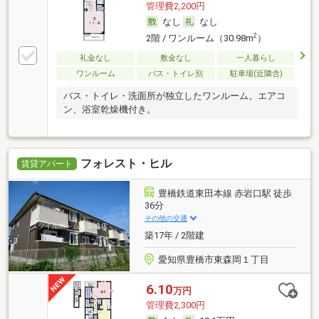
管理費2,200円
なし
なし
2
2階 / ワンルーム（30.98m
）
礼金なし
敷金なし
一人暮らし
ワンルーム
バス・トイレ別
駐車場(近隣含)
バス・トイレ・洗面所が独立したワンルーム。エアコ
ン、浴室乾燥機付き。
フォレスト・ヒル
賃貸アパート
豊橋鉄道東田本線 赤岩口駅 徒歩
36分
その他の交通
築17年 / 2階建
愛知県豊橋市東森岡１丁目
6.10
万円
管理費2,300円