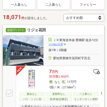
一人暮らし
二人暮らし
ファミリー
18,071
件
が該当しました。
リジェ花田
賃貸アパート
ＪＲ東海道本線 豊橋駅 徒歩12分
その他の交通
築1年 / 2階建
愛知県豊橋市花田町字百北
7
万円
管理費2,900円
なし
11万円
2
1階 / 1K（27.66m
）
敷金なし
更新料なし
一人暮らし
バス・トイレ別
駐車場(近隣含)
インターネット無料
お手持ちのクレジットカードで初期費用が払えま