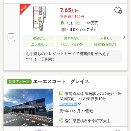
7.65
万円
管理費4,100円
なし
11.65万円
2
1階 / 1LDK（44.7m
）
敷金なし
更新料なし
一人暮らし
二人暮らし
バス・トイレ別
駐車場(近隣含)
お手持ちのクレジットカードで初期費用が払えま
す！！（分割可）
エーエスコート グレイス
賃貸アパート
東海道本線 豊橋駅 バス24分/「岩
屋病院前」バス停 停歩10分
その他の交通
築2年11ヶ月 / 2階建
愛知県豊橋市東幸町字大山