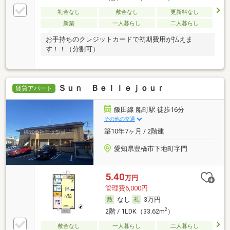
礼金なし
敷金なし
更新料なし
新築
一人暮らし
二人暮らし
お手持ちのクレジットカードで初期費用が払えま
す！！（分割可）
Ｓｕｎ Ｂｅｌｌｅｊｏｕｒ
賃貸アパート
飯田線 船町駅 徒歩16分
その他の交通
築10年7ヶ月 / 2階建
愛知県豊橋市下地町字門
5.40
万円
管理費6,000円
なし
3万円
2
2階 / 1LDK（33.62m
）
敷金なし
一人暮らし
二人暮らし