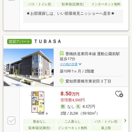
バス・トイレ別
駐車場(近隣含)
インターネット無料
★お部屋探しは、いい部屋発見ニッショーへ是非★
ＴＵＢＡＳＡ
賃貸アパート
豊橋鉄道東田本線 運動公園前駅
徒歩17分
その他の交通
築10年1ヶ月 / 2階建
愛知県豊橋市東岩田３丁目
8.50
万円
管理費4,500円
なし
8.5万円
2
2階 / 2LDK（59.92m
）
敷金なし
二人暮らし
バス・トイレ別
駐車場(近隣含)
インターネット無料
最上階