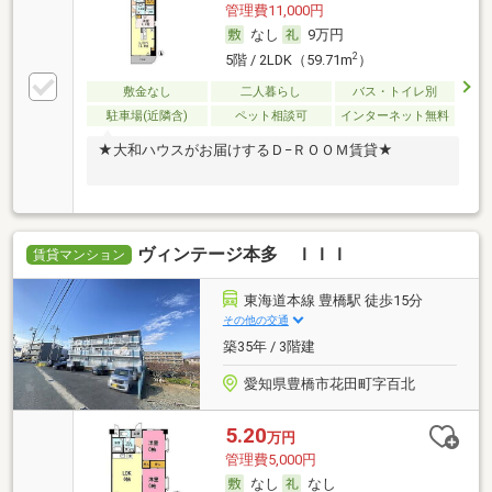
管理費11,000円
なし
9万円
2
5階 / 2LDK（59.71m
）
敷金なし
二人暮らし
バス・トイレ別
駐車場(近隣含)
ペット相談可
インターネット無料
★大和ハウスがお届けするＤ−ＲＯＯＭ賃貸★
ヴィンテージ本多 ＩＩＩ
賃貸マンション
東海道本線 豊橋駅 徒歩15分
その他の交通
築35年 / 3階建
愛知県豊橋市花田町字百北
5.20
万円
管理費5,000円
なし
なし