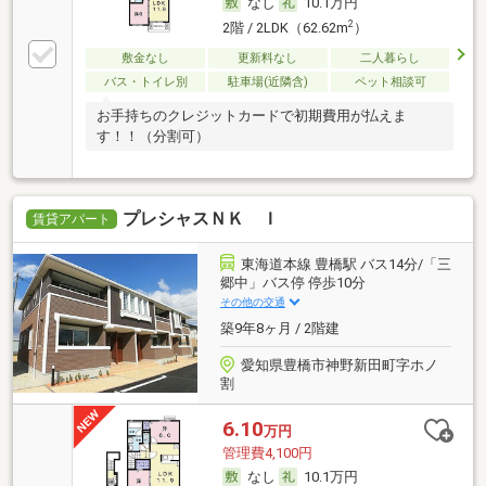
なし
10.1万円
2
2階 / 2LDK（62.62m
）
敷金なし
更新料なし
二人暮らし
バス・トイレ別
駐車場(近隣含)
ペット相談可
お手持ちのクレジットカードで初期費用が払えま
す！！（分割可）
プレシャスＮＫ Ｉ
賃貸アパート
東海道本線 豊橋駅 バス14分/「三
郷中」バス停 停歩10分
その他の交通
築9年8ヶ月 / 2階建
愛知県豊橋市神野新田町字ホノ
割
6.10
万円
管理費4,100円
なし
10.1万円