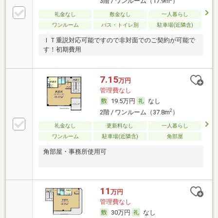
3階 / ワンルーム（17.9m
）
礼金なし
敷金なし
一人暮らし
ワンルーム
バス・トイレ別
駐車場(近隣含)
ＩＴ重説対応可能ですので非対面でのご契約が可能で
す！初期費用
7.15
万円
管理費なし
19.5万円
なし
2
2階 / ワンルーム（37.8m
）
礼金なし
更新料なし
一人暮らし
ワンルーム
駐車場(近隣含)
角部屋
角部屋・事務所使用可
11
万円
管理費なし
30万円
なし