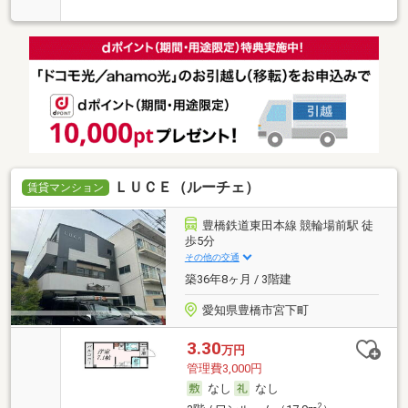
ＬＵＣＥ（ルーチェ）
賃貸マンション
豊橋鉄道東田本線 競輪場前駅 徒
歩5分
その他の交通
築36年8ヶ月 / 3階建
愛知県豊橋市宮下町
3.30
万円
管理費3,000円
なし
なし
2