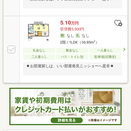
5.10
万円
管理費5,500円
なし
なし
2
2階 / 1LDK（36.85m
）
礼金なし
敷金なし
一人暮らし
二人暮らし
バス・トイレ別
駐車場(近隣含)
★お部屋探しは、いい部屋発見ニッショーへ是非★