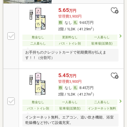
5.65
万円
管理費3,900円
なし
9.65万円
2
2階 / 1LDK（41.29m
）
敷金なし
更新料なし
一人暮らし
二人暮らし
バス・トイレ別
駐車場(近隣含)
お手持ちのクレジットカードで初期費用が払えま
す！！（分割可）
5.45
万円
管理費3,900円
なし
8.45万円
2
2階 / 1LDK（41.27m
）
敷金なし
一人暮らし
二人暮らし
バス・トイレ別
駐車場(近隣含)
インターネット無料
インターネット無料。エアコン、追い炊き機能、浴室
乾燥機など付いて設備充実。