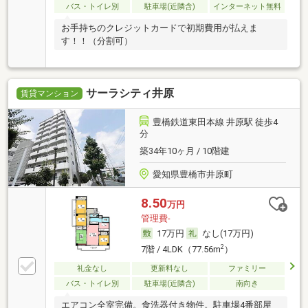
バス・トイレ別
駐車場(近隣含)
インターネット無料
お手持ちのクレジットカードで初期費用が払えま
す！！（分割可）
サーラシティ井原
賃貸マンション
豊橋鉄道東田本線 井原駅 徒歩4
分
築34年10ヶ月 / 10階建
愛知県豊橋市井原町
8.50
万円
管理費-
17万円
なし(17万円)
2
7階 / 4LDK（77.56m
）
礼金なし
更新料なし
ファミリー
バス・トイレ別
駐車場(近隣含)
南向き
エアコン全室完備。食洗器付き物件。駐車場4番部屋