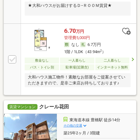
★大和ハウスがお届けするＤ−ＲＯＯＭ賃貸★
6.70
万円
管理費5,000円
なし
6.7万円
2
1階 / 1LDK（43.94m
）
敷金なし
一人暮らし
二人暮らし
バス・トイレ別
駐車場(近隣含)
インターネット無料
大和ハウス施工物件！素敵なお部屋をご提案させてい
ただきますので、是非ご来店お待ちしております♪
クレール花田
賃貸マンション
東海道本線 豊橋駅 徒歩14分
その他の交通
築25年2ヶ月 / 3階建