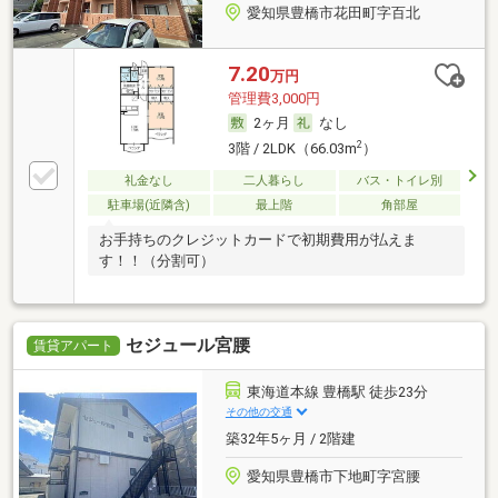
愛知県豊橋市花田町字百北
7.20
万円
管理費3,000円
2ヶ月
なし
2
3階 / 2LDK（66.03m
）
礼金なし
二人暮らし
バス・トイレ別
駐車場(近隣含)
最上階
角部屋
お手持ちのクレジットカードで初期費用が払えま
す！！（分割可）
セジュール宮腰
賃貸アパート
東海道本線 豊橋駅 徒歩23分
その他の交通
築32年5ヶ月 / 2階建
愛知県豊橋市下地町字宮腰