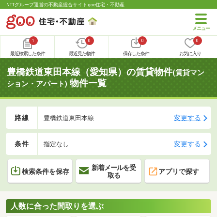
NTTグループ運営の不動産総合サイト goo住宅・不動産
1
0
0
0
最近検索した条件
最近見た物件
保存した条件
お気に入り
豊橋鉄道東田本線（愛知県）の賃貸物件
(賃貸マン
物件一覧
ション・アパート)
路線
変更する
豊橋鉄道東田本線
条件
変更する
指定なし
新着メールを受
検索条件を保存
アプリで探す
取る
人数に合った間取りを選ぶ