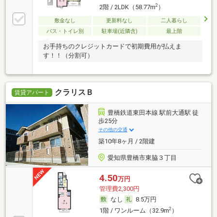
2
2階 / 2LDK（58.77m
）
敷金なし
更新料なし
二人暮らし
バス・トイレ別
駐車場(近隣含)
最上階
お手持ちのクレジットカードで初期費用が払えま
す！！（分割可）
クラリスＢ
賃貸アパート
豊橋鉄道東田本線 駅前大通駅 徒
歩25分
その他の交通
築10年8ヶ月 / 2階建
愛知県豊橋市東脇３丁目
4.50
万円
管理費2,300円
なし
8.5万円
2
1階 / ワンルーム（32.9m
）