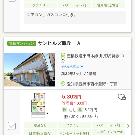
ファミリー
バス・トイレ別
駐車場(近隣含)
エアコン、ガスコンロ付き。
サンヒルズ鷹丘 Ａ
賃貸マンション
豊橋鉄道東田本線 井原駅 徒歩10
分
その他の交通
築34年3ヶ月 / 2階建
愛知県豊橋市西小鷹野１丁目
5.30
万円
管理費4,000円
なし
5.3万円
2
1階 / 3DK（52.23m
）
敷金なし
ファミリー
バス・トイレ別
モニタ付インターホ
駐車場(近隣含)
インターネット無料