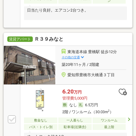
ン
日当たり良好。エアコン2台つき。
Ｒ３９みなと
賃貸アパート
東海道本線 豊橋駅 徒歩12分
その他の交通
築20年11ヶ月 / 2階建
愛知県豊橋市大橋通３丁目
6.20
万円
管理費5,000円
なし
6.5万円
2
2階 / ワンルーム（30.03m
）
敷金なし
一人暮らし
ワンルーム
バス・トイレ別
駐車場(近隣含)
最上階