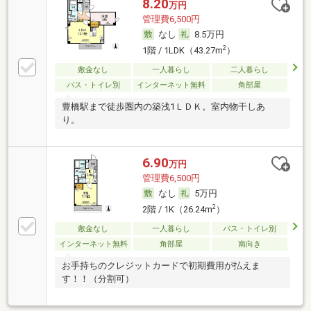
8.20
万円
管理費6,500円
なし
8.5万円
2
1階 / 1LDK（43.27m
）
敷金なし
一人暮らし
二人暮らし
バス・トイレ別
インターネット無料
角部屋
豊橋駅まで徒歩圏内の築浅1ＬＤＫ。室内物干しあ
り。
6.90
万円
管理費6,500円
なし
5万円
2
2階 / 1K（26.24m
）
敷金なし
一人暮らし
バス・トイレ別
インターネット無料
角部屋
南向き
お手持ちのクレジットカードで初期費用が払えま
す！！（分割可）