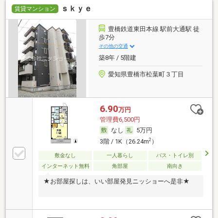
ｓｋｙｅ
賃貸マンション
豊橋鉄道東田本線 駅前大通駅 徒
歩7分
その他の交通
築8年 / 5階建
愛知県豊橋市松葉町３丁目
6.90
万円
管理費6,500円
なし
5万円
2
3階 / 1K（26.24m
）
敷金なし
一人暮らし
バス・トイレ別
インターネット無料
角部屋
南向き
★お部屋探しは、いい部屋発見ニッショーへ是非★