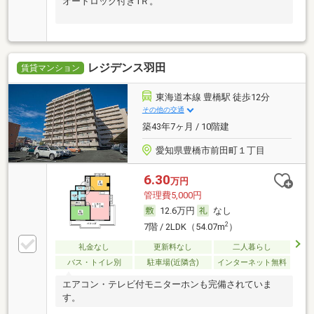
オートロック付き1Ｒ。
レジデンス羽田
賃貸マンション
東海道本線 豊橋駅 徒歩12分
その他の交通
築43年7ヶ月 / 10階建
愛知県豊橋市前田町１丁目
6.30
万円
管理費5,000円
12.6万円
なし
2
7階 / 2LDK（54.07m
）
礼金なし
更新料なし
二人暮らし
バス・トイレ別
駐車場(近隣含)
インターネット無料
エアコン・テレビ付モニターホンも完備されていま
す。