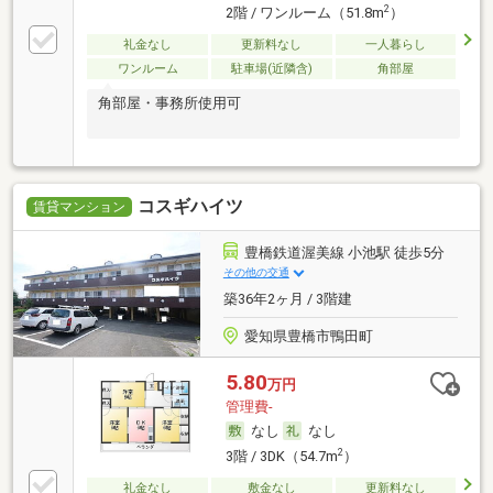
2
2階 / ワンルーム（51.8m
）
礼金なし
更新料なし
一人暮らし
ワンルーム
駐車場(近隣含)
角部屋
角部屋・事務所使用可
コスギハイツ
賃貸マンション
豊橋鉄道渥美線 小池駅 徒歩5分
その他の交通
築36年2ヶ月 / 3階建
愛知県豊橋市鴨田町
5.80
万円
管理費-
なし
なし
2
3階 / 3DK（54.7m
）
礼金なし
敷金なし
更新料なし