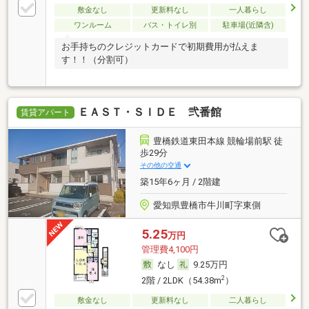
敷金なし
更新料なし
一人暮らし
ワンルーム
バス・トイレ別
駐車場(近隣含)
お手持ちのクレジットカードで初期費用が払えま
す！！（分割可）
ＥＡＳＴ・ＳＩＤＥ 弐番館
賃貸アパート
豊橋鉄道東田本線 競輪場前駅 徒
歩29分
その他の交通
築15年6ヶ月 / 2階建
愛知県豊橋市牛川町字東側
5.25
万円
管理費4,100円
なし
9.25万円
2
2階 / 2LDK（54.38m
）
敷金なし
更新料なし
二人暮らし