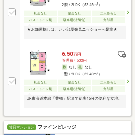
2
2階 / 2LDK（52.48m
）
礼金なし
敷金なし
二人暮らし
バス・トイレ別
駐車場(近隣含)
角部屋
★お部屋探しは、いい部屋発見ニッショーへ是非★
6.50
万円
管理費4,500円
なし
なし
2
1階 / 2LDK（52.48m
）
礼金なし
敷金なし
二人暮らし
バス・トイレ別
駐車場(近隣含)
角部屋
JR東海道本線「豊橋」駅まで徒歩15分の便利な立地。
ファインビレッジ
賃貸マンション