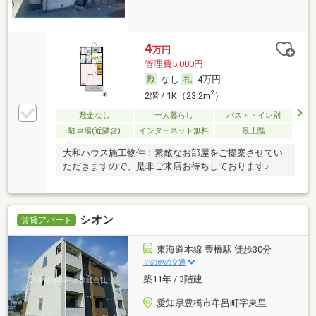
4
万円
管理費5,000円
なし
4万円
2
2階 / 1K（23.2m
）
敷金なし
一人暮らし
バス・トイレ別
駐車場(近隣含)
インターネット無料
最上階
大和ハウス施工物件！素敵なお部屋をご提案させてい
ただきますので、是非ご来店お待ちしております♪
シオン
賃貸アパート
東海道本線 豊橋駅 徒歩30分
その他の交通
築11年 / 3階建
愛知県豊橋市牟呂町字東里