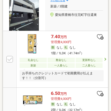
その他の交通
新築 / 3階建
愛知県豊橋市往完町字往還東
7.40
万円
管理費4,000円
なし
なし
2
1階 / 1LDK（41.74m
）
礼金なし
敷金なし
更新料なし
新築
一人暮らし
二人暮らし
お手持ちのクレジットカードで初期費用が払えま
す！！（分割可）
6.50
万円
管理費4,000円
なし
なし
2
2階 / 1LDK（32.17m
）