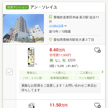
アン・ソレイユ
賃貸マンション
豊橋鉄道東田本線 新川駅 徒歩11
分
その他の交通
築13年 / 13階建
愛知県豊橋市駅前大通３丁目
8.40
万円
管理費11,000円
なし
5万円
2
6階 / 1LDK（41.4m
）
敷金なし
一人暮らし
二人暮らし
バス・トイレ別
駐車場(近隣含)
ペット相談可
素敵なお部屋をご提案します！お問い合わせご来店お
待ちしてます
11.50
万円