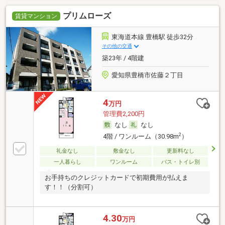
プリムローズ
賃貸マンション
東海道本線 豊橋駅 徒歩32分
その他の交通
築23年 / 4階建
愛知県豊橋市佐藤２丁目
4
万円
管理費2,200円
なし
なし
2
4階 / ワンルーム（30.98m
）
礼金なし
敷金なし
更新料なし
一人暮らし
ワンルーム
バス・トイレ別
お手持ちのクレジットカードで初期費用が払えま
す！！（分割可）
4.30
万円