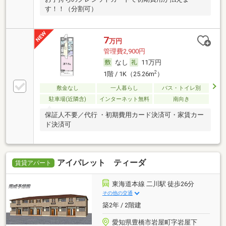
す！！（分割可）
7
万円
管理費2,900円
なし
11万円
2
1階 / 1K（25.26m
）
敷金なし
一人暮らし
バス・トイレ別
駐車場(近隣含)
インターネット無料
南向き
保証人不要／代行 ・初期費用カード決済可・家賃カー
ド決済可
アイパレット ティーダ
賃貸アパート
東海道本線 二川駅 徒歩26分
その他の交通
築2年 / 2階建
愛知県豊橋市岩屋町字岩屋下