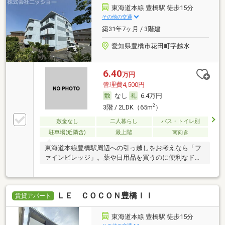
東海道本線 豊橋駅 徒歩15分
その他の交通
築31年7ヶ月 / 3階建
愛知県豊橋市花田町字越水
6.40
万円
管理費4,500円
なし
6.4万円
2
3階 / 2LDK（65m
）
敷金なし
二人暮らし
バス・トイレ別
駐車場(近隣含)
最上階
南向き
東海道本線豊橋駅周辺への引っ越しをお考えなら「フ
ァインビレッジ」。薬や日用品を買うのに便利なドラ
ッグ
ＬＥ ＣＯＣＯＮ豊橋ＩＩ
賃貸アパート
東海道本線 豊橋駅 徒歩15分