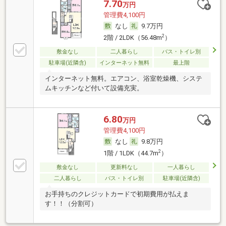
7.70
万円
管理費4,100円
なし
9.7万円
2
2階 / 2LDK（56.48m
）
敷金なし
二人暮らし
バス・トイレ別
駐車場(近隣含)
インターネット無料
最上階
インターネット無料。エアコン、浴室乾燥機、システ
ムキッチンなど付いて設備充実。
6.80
万円
管理費4,100円
なし
9.8万円
2
1階 / 1LDK（44.7m
）
敷金なし
更新料なし
一人暮らし
二人暮らし
バス・トイレ別
駐車場(近隣含)
お手持ちのクレジットカードで初期費用が払えま
す！！（分割可）