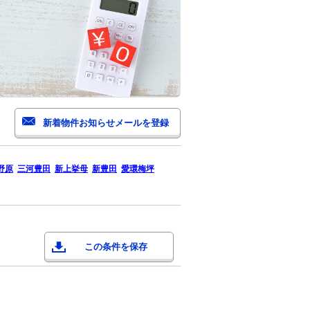
野原
三河豊田
新上挙母
新豊田
愛環梅坪
この条件を保存