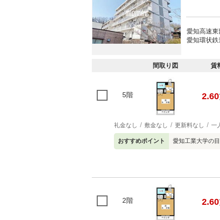
愛知高速東
愛知環状鉄
間取り図
賃
5階
2.60
礼金なし
敷金なし
更新料なし
一
おすすめポイント
愛知工業大学の目
2階
2.60