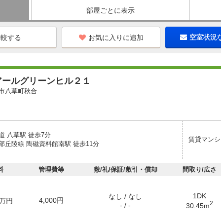
部屋ごとに表示
お気に入りに追加
空室状況
アールグリーンヒル２１
市八草町秋合
道 八草駅 徒歩7分
賃貸マンシ
部丘陵線 陶磁資料館南駅 徒歩11分
料
管理費等
敷/礼/保証/敷引・償却
間取り/広さ
1DK
なし / なし
4,000円
万円
2
- / -
30.45m