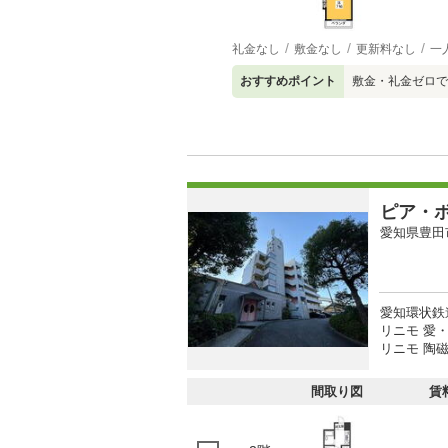
礼金なし
敷金なし
更新料なし
一
おすすめポイント
敷金・礼金ゼロで
ピア・
愛知県豊田
愛知環状鉄
リニモ 愛
リニモ 陶
間取り図
賃