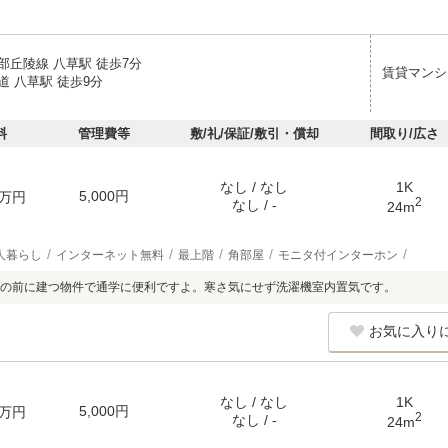
部丘陵線 八草駅 徒歩7分
賃貸マンシ
道 八草駅 徒歩9分
料
管理費等
敷/礼/保証/敷引・償却
間取り/広さ
なし / なし
1K
5,000円
万円
2
なし / -
24m
人暮らし
インターネット無料
最上階
角部屋
モニタ付インターホン
の前に建つ物件で通学に便利ですよ。寒さ気にせず洗濯機室内置気です。
お気に入り
なし / なし
1K
5,000円
万円
2
なし / -
24m