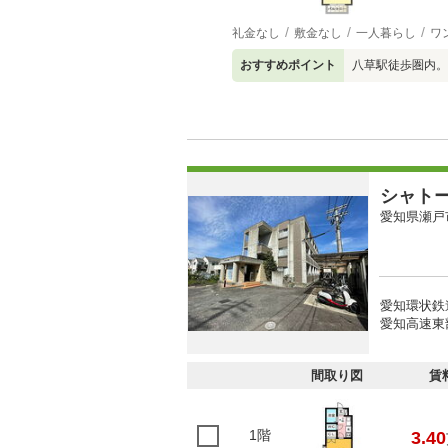
礼金なし
敷金なし
一人暮らし
ワ
おすすめポイント
八草駅徒歩圏内。
シャト
愛知県瀬戸
愛知環状鉄
愛知高速東
間取り図
賃
1階
3.40