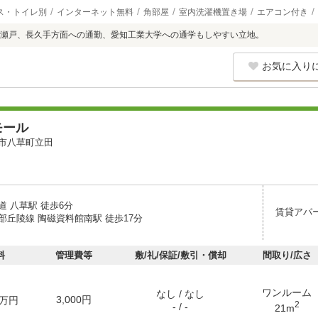
ス・トイレ別
インターネット無料
角部屋
室内洗濯機置き場
エアコン付き
瀬戸、長久手方面への通勤、愛知工業大学への通学もしやすい立地。
お気に入り
モール
市八草町立田
道 八草駅 徒歩6分
賃貸アパ
部丘陵線 陶磁資料館南駅 徒歩17分
料
管理費等
敷/礼/保証/敷引・償却
間取り/広さ
ワンルーム
なし / なし
3,000円
万円
2
- / -
21m