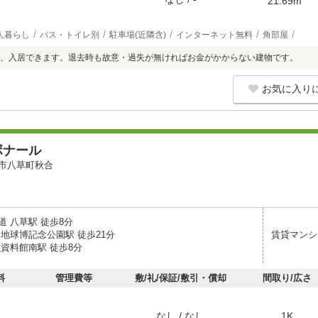
21.69m
人暮らし
バス・トイレ別
駐車場(近隣含)
インターネット無料
角部屋
、入居できます。退去時も故意・過失が無ければお金がかからない建物です。
お気に入り
ボナール
市八草町秋合
道 八草駅 徒歩8分
・地球博記念公園駅 徒歩21分
賃貸マンシ
磁資料館南駅 徒歩8分
料
管理費等
敷/礼/保証/敷引・償却
間取り/広さ
なし / なし
1K