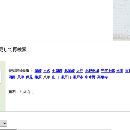
更して再検索
愛知環状鉄道：
岡崎
六名
中岡崎
北岡崎
大門
北野桝塚
三河上郷
永覚
末
四郷
貝津
保見
篠原
八草
山口
瀬戸口
瀬戸市
中水野
高蔵寺
賃料：
礼金なし