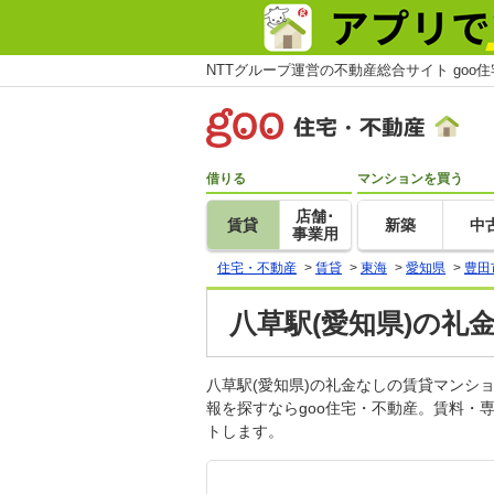
NTTグループ運営の不動産総合サイト goo
借りる
マンションを買う
店舗･
賃貸
新築
中
事業用
住宅・不動産
>
賃貸
>
東海
>
愛知県
>
豊田
八草駅(愛知県)の礼
八草駅(愛知県)の礼金なしの賃貸マン
報を探すならgoo住宅・不動産。賃料・
トします。