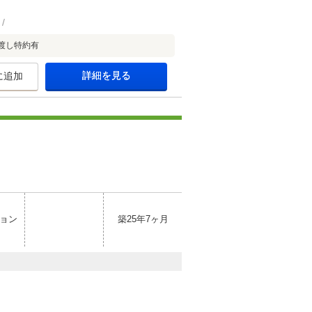
渡し特約有
詳細を見る
に追加
ョン
築25年7ヶ月