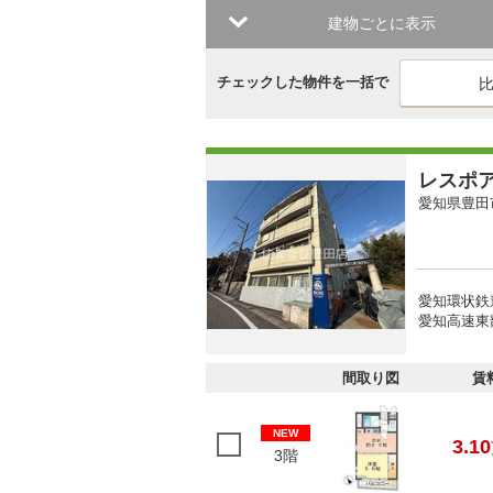
建物ごとに表示
チェックした物件を一括で
レスポ
愛知県豊田
愛知環状鉄
愛知高速東
間取り図
賃
NEW
3.10
3階