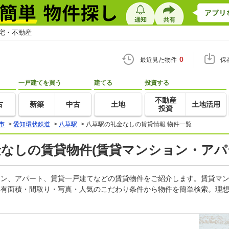
住宅・不動産
0
最近見た物件
保
一戸建てを買う
建てる
投資する
不動産
古
新築
中古
土地
土地活用
投資
市
>
愛知環状鉄道
>
八草駅
>
八草駅の礼金なしの賃貸情報 物件一覧
金なしの賃貸物件(賃貸マンション・アパ
ション、アパート、賃貸一戸建てなどの賃貸物件をご紹介します。賃貸マ
専有面積・間取り・写真・人気のこだわり条件から物件を簡単検索。理想