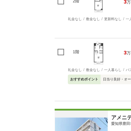
2階
3
万
礼金なし
敷金なし
更新料なし
一
1階
3
万
礼金なし
敷金なし
一人暮らし
バ
おすすめポイント
日当り良好・オー
アメニ
愛知県豊田