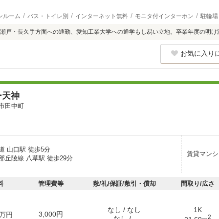
ンルーム
バス・トイレ別
インターネット無料
モニタ付インターホン
駐輪場
瀬戸・長久手方面への通勤、愛知工業大学への通学もし易い立地。卒業年度の明け
お気に入り
ー天神
市田中町
道 山口駅 徒歩5分
賃貸マンシ
部丘陵線 八草駅 徒歩29分
料
管理費等
敷/礼/保証/敷引・償却
間取り/広さ
なし / なし
1K
3,000円
万円
2
なし / -