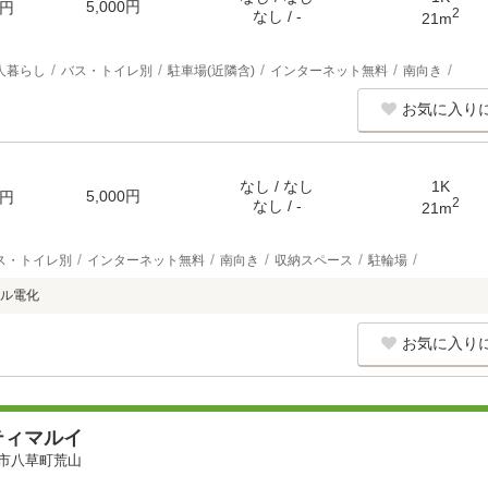
5,000円
円
2
なし / -
21m
人暮らし
バス・トイレ別
駐車場(近隣含)
インターネット無料
南向き
お気に入り
なし / なし
1K
5,000円
円
2
なし / -
21m
ス・トイレ別
インターネット無料
南向き
収納スペース
駐輪場
ル電化
お気に入り
ティマルイ
市八草町荒山