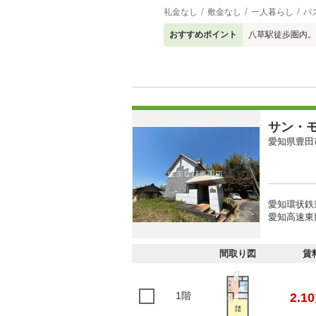
礼金なし
敷金なし
一人暮らし
バ
おすすめポイント
八草駅徒歩圏内。
サン・
愛知県豊田
愛知環状鉄
愛知高速東
間取り図
賃
1階
2.10