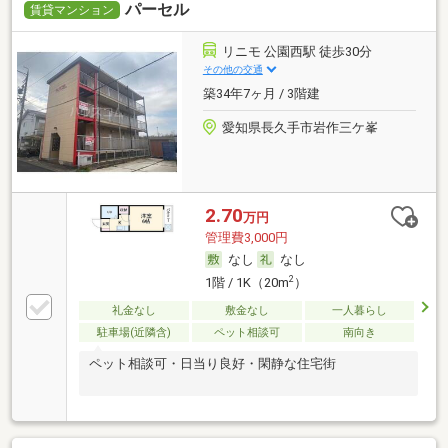
パーセル
賃貸マンション
リニモ 公園西駅 徒歩30分
その他の交通
築34年7ヶ月 / 3階建
愛知県長久手市岩作三ケ峯
2.70
万円
管理費3,000円
なし
なし
2
1階 / 1K（20m
）
礼金なし
敷金なし
一人暮らし
駐車場(近隣含)
ペット相談可
南向き
ペット相談可・日当り良好・閑静な住宅街