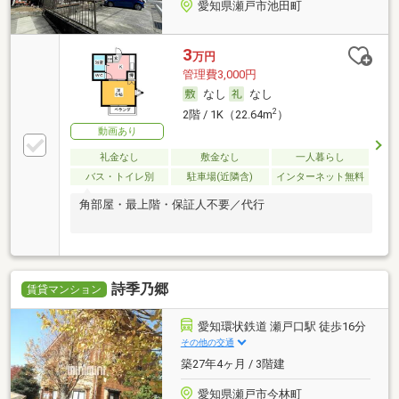
愛知県瀬戸市池田町
3
万円
管理費3,000円
なし
なし
2
2階 / 1K（22.64m
）
動画あり
礼金なし
敷金なし
一人暮らし
バス・トイレ別
駐車場(近隣含)
インターネット無料
角部屋・最上階・保証人不要／代行
詩季乃郷
賃貸マンション
愛知環状鉄道 瀬戸口駅 徒歩16分
その他の交通
築27年4ヶ月 / 3階建
愛知県瀬戸市今林町