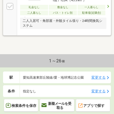
1階 / 1LDK（45.39m
）
礼金なし
敷金なし
一人暮らし
二人暮らし
バス・トイレ別
駐車場(近隣含)
二人入居可・角部屋・外観タイル張り・24時間換気シ
ステム
1～26
棟
駅
変更する
愛知高速東部丘陵線/愛・地球博記念公園
条件
変更する
指定なし
新着メールを受
検索条件を保存
アプリで探す
取る