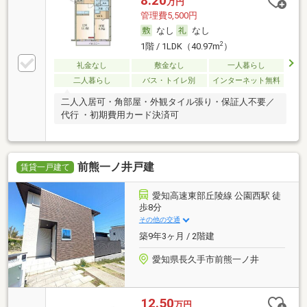
8.20
万円
管理費5,500円
なし
なし
2
1階 / 1LDK（40.97m
）
礼金なし
敷金なし
一人暮らし
二人暮らし
バス・トイレ別
インターネット無料
二人入居可・角部屋・外観タイル張り・保証人不要／
代行 ・初期費用カード決済可
前熊一ノ井戸建
賃貸一戸建て
愛知高速東部丘陵線 公園西駅 徒
歩8分
その他の交通
築9年3ヶ月 / 2階建
愛知県長久手市前熊一ノ井
12.50
万円