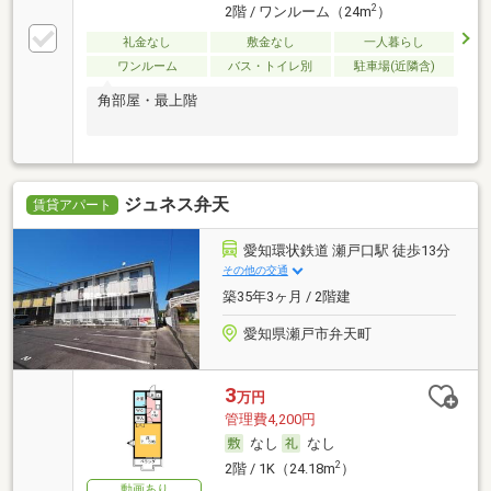
2
2階 / ワンルーム（24m
）
礼金なし
敷金なし
一人暮らし
ワンルーム
バス・トイレ別
駐車場(近隣含)
角部屋・最上階
ジュネス弁天
賃貸アパート
愛知環状鉄道 瀬戸口駅 徒歩13分
その他の交通
築35年3ヶ月 / 2階建
愛知県瀬戸市弁天町
3
万円
管理費4,200円
なし
なし
2
2階 / 1K（24.18m
）
動画あり