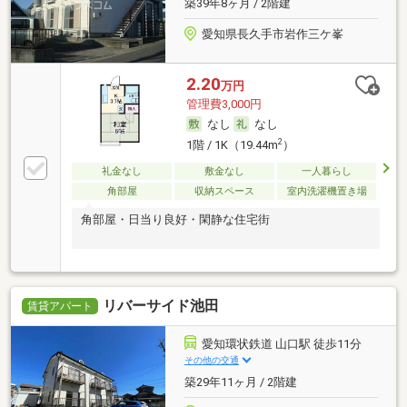
築39年8ヶ月 / 2階建
愛知県長久手市岩作三ケ峯
2.20
万円
管理費3,000円
なし
なし
2
1階 / 1K（19.44m
）
礼金なし
敷金なし
一人暮らし
角部屋
収納スペース
室内洗濯機置き場
角部屋・日当り良好・閑静な住宅街
リバーサイド池田
賃貸アパート
愛知環状鉄道 山口駅 徒歩11分
その他の交通
築29年11ヶ月 / 2階建