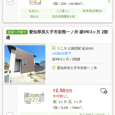
2
1階 / 2DK（44.96m
）
礼金なし
二人暮らし
駐車場(近隣含)
南向き
室内洗濯機置き場
愛知県長久手市前熊一ノ井 築9年3ヶ月 2階
賃貸一戸建て
建
リニモ 公園西駅 徒歩8分
その他の交通
築9年3ヶ月 / 2階建
愛知県長久手市前熊一ノ井
12.50
万円
管理費なし
2ヶ月
1ヶ月
2
1階 / 3LDK（106m
）
モニタ付インターホ