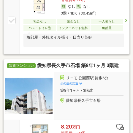
なし
なし
2
3階 / 1DK（30.45m
）
礼金なし
敷金なし
一人暮らし
バス・トイレ別
インターネット無料
角部屋
角部屋・外観タイル張り・日当り良好
愛知県長久手市石場 築8年1ヶ月 3階建
賃貸マンション
リニモ 公園西駅 徒歩6分
その他の交通
築8年1ヶ月 / 3階建
愛知県長久手市石場
8.20
万円