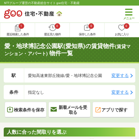
NTTグループ運営の不動産総合サイト goo住宅・不動産
1
0
0
0
最近検索した条件
最近見た物件
保存した条件
お気に入り
愛・地球博記念公園駅(愛知県)の賃貸物件
(賃貸マ
物件一覧
ンション・アパート)
駅
変更する
愛知高速東部丘陵線/愛・地球博記念公園
条件
変更する
指定なし
新着メールを受
検索条件を保存
アプリで探す
取る
人数に合った間取りを選ぶ