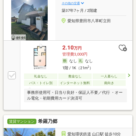
その他の交通
築37年7ヶ月 / 2階建
愛知県豊田市八草町立田
2.10
万円
管理費3,000円
なし
なし
2
1階 / 1K（21m
）
礼金なし
敷金なし
一人暮らし
バス・トイレ別
インターネット無料
南向き
事務所使用可・日当り良好・保証人不要／代行 ・オー
ル電化・初期費用カード決済可
希羅乃郷
賃貸マンション
愛知環状鉄道 山口駅 徒歩10分