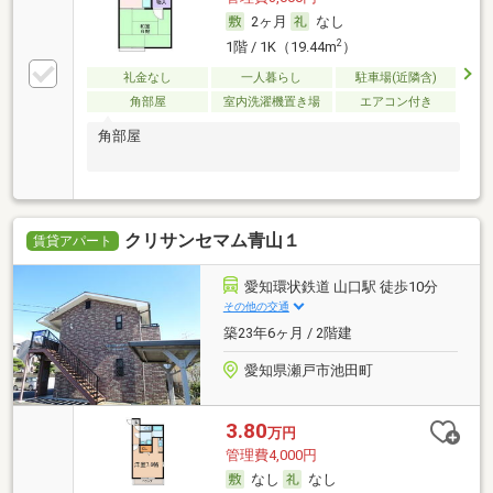
2ヶ月
なし
2
1階 / 1K（19.44m
）
礼金なし
一人暮らし
駐車場(近隣含)
角部屋
室内洗濯機置き場
エアコン付き
角部屋
クリサンセマム青山１
賃貸アパート
愛知環状鉄道 山口駅 徒歩10分
その他の交通
築23年6ヶ月 / 2階建
愛知県瀬戸市池田町
3.80
万円
管理費4,000円
なし
なし