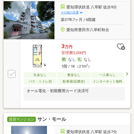
愛知環状鉄道 八草駅 徒歩9分
その他の交通
築37年7ヶ月 / 6階建
愛知県豊田市八草町秋合
3
万円
管理費5,000円
なし
なし
2
1階 / 1K（21m
）
礼金なし
敷金なし
一人暮らし
バス・トイレ別
駐車場(近隣含)
インターネット無料
オール電化・初期費用カード決済可
サン・モール
賃貸マンション
愛知環状鉄道 八草駅 徒歩7分