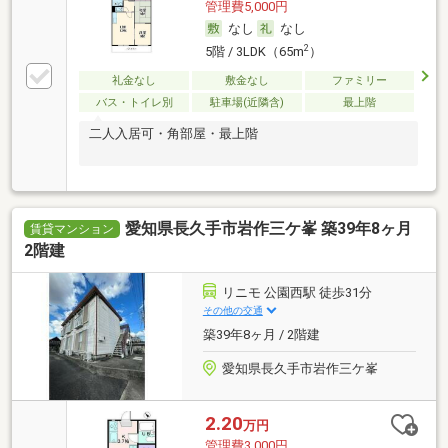
管理費5,000円
なし
なし
2
5階 / 3LDK（65m
）
礼金なし
敷金なし
ファミリー
バス・トイレ別
駐車場(近隣含)
最上階
二人入居可・角部屋・最上階
愛知県長久手市岩作三ケ峯 築39年8ヶ月
賃貸マンション
2階建
リニモ 公園西駅 徒歩31分
その他の交通
築39年8ヶ月 / 2階建
愛知県長久手市岩作三ケ峯
2.20
万円
管理費3,000円