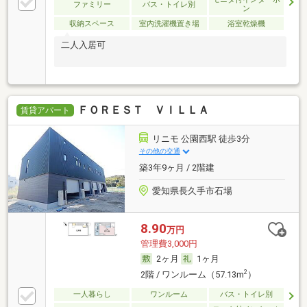
ファミリー
バス・トイレ別
ン
収納スペース
室内洗濯機置き場
浴室乾燥機
二人入居可
ＦＯＲＥＳＴ ＶＩＬＬＡ
賃貸アパート
リニモ 公園西駅 徒歩3分
その他の交通
築3年9ヶ月 / 2階建
愛知県長久手市石場
8.90
万円
管理費3,000円
2ヶ月
1ヶ月
2
2階 / ワンルーム（57.13m
）
一人暮らし
ワンルーム
バス・トイレ別