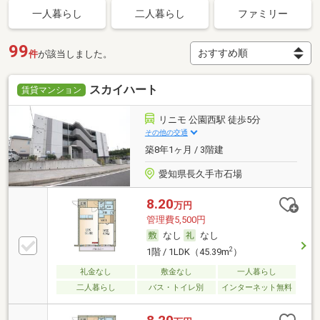
一人暮らし
二人暮らし
ファミリー
99
件
が該当しました。
スカイハート
賃貸マンション
リニモ 公園西駅 徒歩5分
その他の交通
築8年1ヶ月 / 3階建
愛知県長久手市石場
8.20
万円
管理費5,500円
なし
なし
2
1階 / 1LDK（45.39m
）
礼金なし
敷金なし
一人暮らし
二人暮らし
バス・トイレ別
インターネット無料