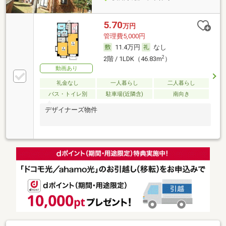
5.70
万円
管理費5,000円
11.4万円
なし
2
2階 / 1LDK（46.83m
）
動画あり
礼金なし
一人暮らし
二人暮らし
バス・トイレ別
駐車場(近隣含)
南向き
デザイナーズ物件