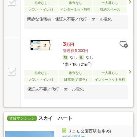
礼金なし
敷金なし
一人暮らし
バス・トイレ別
インターネット無料
収納スペース
閑静な住宅街・保証人不要／代行 ・オール電化
3
万円
管理費5,000円
なし
なし
2
1階 / 1K（21m
）
礼金なし
敷金なし
一人暮らし
バス・トイレ別
駐車場(近隣含)
インターネット無料
保証人不要／代行 ・オール電化
スカイ ハート
賃貸マンション
リニモ 公園西駅 徒歩9分
その他の交通