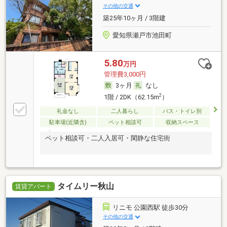
その他の交通
築25年10ヶ月 / 3階建
愛知県瀬戸市池田町
5.80
万円
管理費3,000円
3ヶ月
なし
2
1階 / 2DK（62.15m
）
礼金なし
二人暮らし
バス・トイレ別
駐車場(近隣含)
ペット相談可
収納スペース
ペット相談可・二人入居可・閑静な住宅街
タイムリー秋山
賃貸アパート
リニモ 公園西駅 徒歩30分
その他の交通