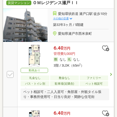
ＯＭレジデンス瀬戸ＩＩ
賃貸マンション
愛知環状鉄道 瀬戸口駅 徒歩10分
その他の交通
築32年3ヶ月 / 5階建
愛知県瀬戸市西米泉町
6.40
万円
管理費5,000円
なし
なし
2
3階 / 3LDK（65m
）
動画あり
礼金なし
敷金なし
ファミリー
バス・トイレ別
駐車場(近隣含)
ペット相談可
ペット相談可・二人入居可・角部屋・外観タイル張
り・事務所使用可・日当り良好・閑静な住宅街
6.40
万円