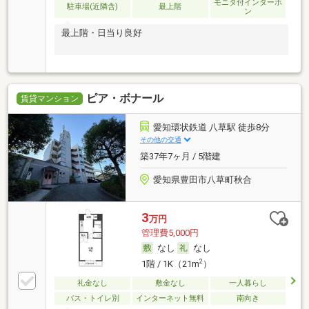
モニタ付インターホ
駐車場(近隣含)
最上階
ン
最上階・日当り良好
ピア・ボナール
賃貸マンション
愛知環状鉄道 八草駅 徒歩8分
その他の交通
築37年7ヶ月 / 5階建
愛知県豊田市八草町秋合
3
万円
管理費5,000円
なし
なし
2
1階 / 1K（21m
）
礼金なし
敷金なし
一人暮らし
バス・トイレ別
インターネット無料
南向き