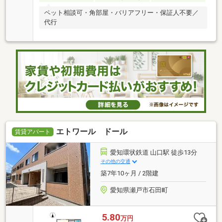
ペット相談可・角部屋・バリアフリー・保証人不要／
代行
エトワール ドール
賃貸アパート
愛知環状鉄道 山口駅 徒歩13分
その他の交通
築7年10ヶ月 / 2階建
愛知県瀬戸市石田町
5.80
万円