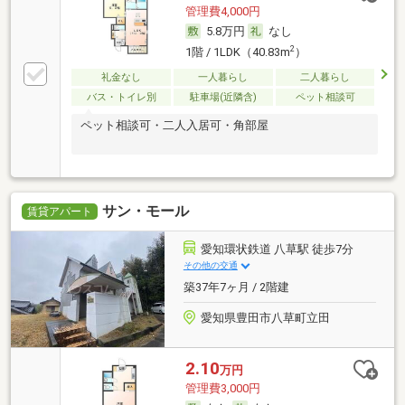
管理費4,000円
5.8万円
なし
2
1階 / 1LDK（40.83m
）
礼金なし
一人暮らし
二人暮らし
バス・トイレ別
駐車場(近隣含)
ペット相談可
ペット相談可・二人入居可・角部屋
サン・モール
賃貸アパート
愛知環状鉄道 八草駅 徒歩7分
その他の交通
築37年7ヶ月 / 2階建
愛知県豊田市八草町立田
2.10
万円
管理費3,000円