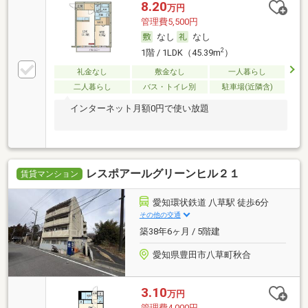
8.20
万円
管理費5,500円
なし
なし
2
1階 / 1LDK（45.39m
）
礼金なし
敷金なし
一人暮らし
二人暮らし
バス・トイレ別
駐車場(近隣含)
インターネット月額0円で使い放題
レスポアールグリーンヒル２１
賃貸マンション
愛知環状鉄道 八草駅 徒歩6分
その他の交通
築38年6ヶ月 / 5階建
愛知県豊田市八草町秋合
3.10
万円
管理費4,000円