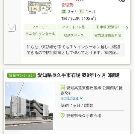
管理費-
2ヶ月
1ヶ月
2
1階 / 3LDK（106m
）
ファミリー
バス・トイレ別
駐車場(近隣含)
モニタ付インターホ
収納スペース
室内洗濯機置き場
ン
知らない来訪者が来てもＴＶインターホン越しに確認
できるので防犯対策として優れております。室内設備
は
愛知県長久手市石場 築8年1ヶ月 3階建
賃貸マンション
愛知高速東部丘陵線 公園西駅 徒
歩5分
その他の交通
築8年1ヶ月 / 3階建
愛知県長久手市石場