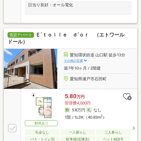
日当り良好・オール電化
Ｅ´ｔｏｉｌｅ ｄ´ｏｒ （エトワール
賃貸アパート
ドール）
愛知環状鉄道 山口駅 徒歩13分
その他の交通
築7年10ヶ月 / 2階建
愛知県瀬戸市石田町
5.80
万円
管理費4,000円
5.8万円
なし
2
1階 / 1LDK（40.83m
）
動画あり
礼金なし
一人暮らし
二人暮らし
バス・トイレ別
駐車場(近隣含)
ペット相談可