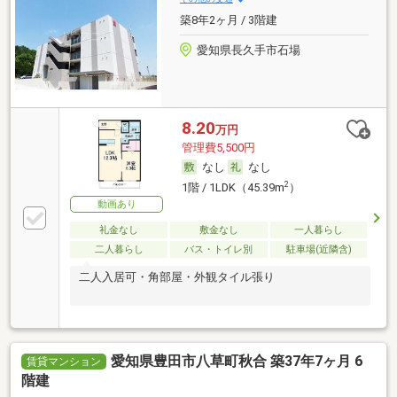
築8年2ヶ月 / 3階建
愛知県長久手市石場
8.20
万円
管理費5,500円
なし
なし
2
1階 / 1LDK（45.39m
）
動画あり
礼金なし
敷金なし
一人暮らし
二人暮らし
バス・トイレ別
駐車場(近隣含)
二人入居可・角部屋・外観タイル張り
愛知県豊田市八草町秋合 築37年7ヶ月 6
賃貸マンション
階建