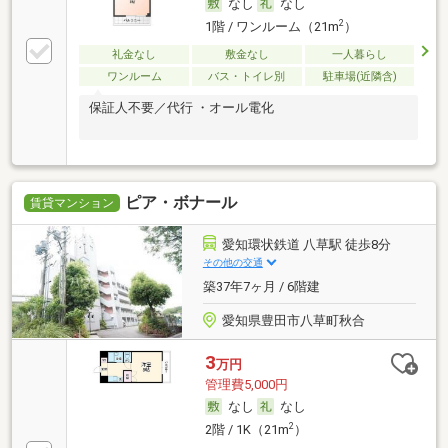
なし
なし
2
1階 / ワンルーム（21m
）
礼金なし
敷金なし
一人暮らし
ワンルーム
バス・トイレ別
駐車場(近隣含)
保証人不要／代行 ・オール電化
ピア・ボナール
賃貸マンション
愛知環状鉄道 八草駅 徒歩8分
その他の交通
築37年7ヶ月 / 6階建
愛知県豊田市八草町秋合
3
万円
管理費5,000円
なし
なし
2
2階 / 1K（21m
）