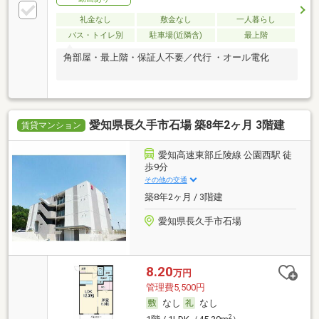
礼金なし
敷金なし
一人暮らし
バス・トイレ別
駐車場(近隣含)
最上階
角部屋・最上階・保証人不要／代行 ・オール電化
愛知県長久手市石場 築8年2ヶ月 3階建
賃貸マンション
愛知高速東部丘陵線 公園西駅 徒
歩9分
その他の交通
築8年2ヶ月 / 3階建
愛知県長久手市石場
8.20
万円
管理費5,500円
なし
なし
2