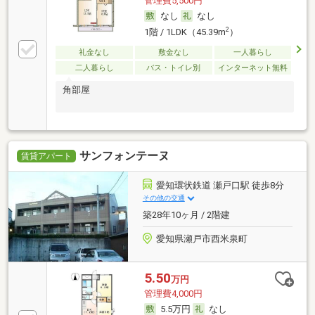
管理費5,500円
なし
なし
2
1階 / 1LDK（45.39m
）
礼金なし
敷金なし
一人暮らし
二人暮らし
バス・トイレ別
インターネット無料
角部屋
サンフォンテーヌ
賃貸アパート
愛知環状鉄道 瀬戸口駅 徒歩8分
その他の交通
築28年10ヶ月 / 2階建
愛知県瀬戸市西米泉町
5.50
万円
管理費4,000円
5.5万円
なし