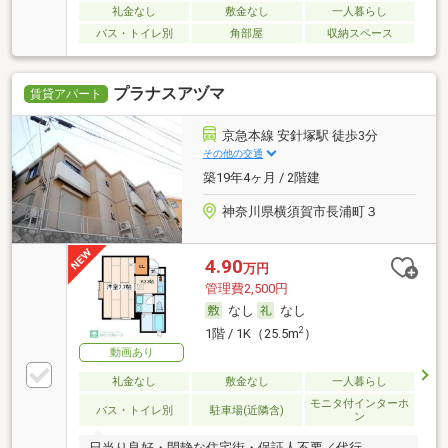
礼金なし
敷金なし
一人暮らし
バス・トイレ別
角部屋
収納スペース
プラナスアヅマ
賃貸アパート
京急本線 安針塚駅 徒歩3分
その他の交通
築19年4ヶ月 / 2階建
神奈川県横須賀市長浦町３
4.90
万円
管理費2,500円
なし
なし
2
1階 / 1K（25.5m
）
動画あり
礼金なし
敷金なし
一人暮らし
モニタ付インターホ
バス・トイレ別
駐車場(近隣含)
ン
日当り良好・閑静な住宅街・保証人不要／代行