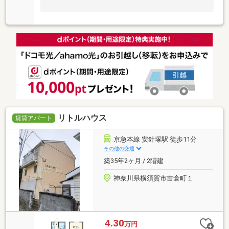
リトルハウス
賃貸アパート
京急本線 安針塚駅 徒歩11分
その他の交通
築35年2ヶ月 / 2階建
神奈川県横須賀市吉倉町１
4.30
万円