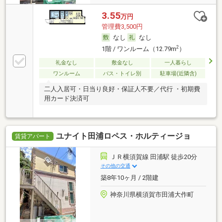
3.55
万円
管理費3,500円
なし
なし
2
1階 / ワンルーム（12.79m
）
礼金なし
敷金なし
一人暮らし
ワンルーム
バス・トイレ別
駐車場(近隣含)
二人入居可・日当り良好・保証人不要／代行 ・初期費
用カード決済可
ユナイト田浦ロペス・ホルティージョ
賃貸アパート
ＪＲ横須賀線 田浦駅 徒歩20分
その他の交通
築8年10ヶ月 / 2階建
神奈川県横須賀市田浦大作町