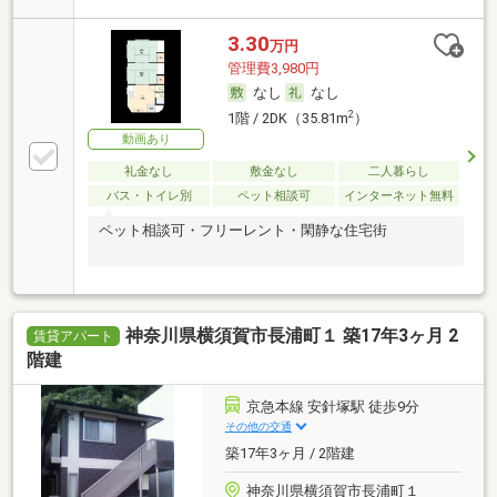
3.30
万円
管理費3,980円
なし
なし
2
1階 / 2DK（35.81m
）
動画あり
礼金なし
敷金なし
二人暮らし
バス・トイレ別
ペット相談可
インターネット無料
ペット相談可・フリーレント・閑静な住宅街
神奈川県横須賀市長浦町１ 築17年3ヶ月 2
賃貸アパート
階建
京急本線 安針塚駅 徒歩9分
その他の交通
築17年3ヶ月 / 2階建
神奈川県横須賀市長浦町１