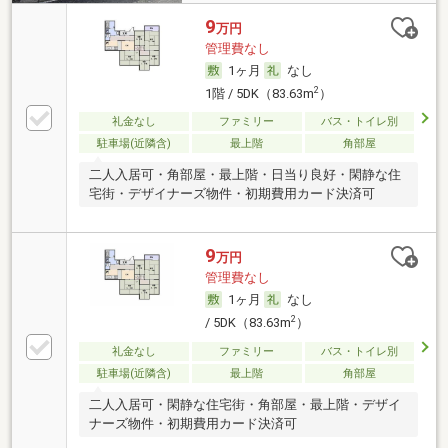
9
万円
管理費なし
1ヶ月
なし
2
1階 / 5DK（83.63m
）
礼金なし
ファミリー
バス・トイレ別
駐車場(近隣含)
最上階
角部屋
二人入居可・角部屋・最上階・日当り良好・閑静な住
宅街・デザイナーズ物件・初期費用カード決済可
9
万円
管理費なし
1ヶ月
なし
2
/ 5DK（83.63m
）
礼金なし
ファミリー
バス・トイレ別
駐車場(近隣含)
最上階
角部屋
二人入居可・閑静な住宅街・角部屋・最上階・デザイ
ナーズ物件・初期費用カード決済可