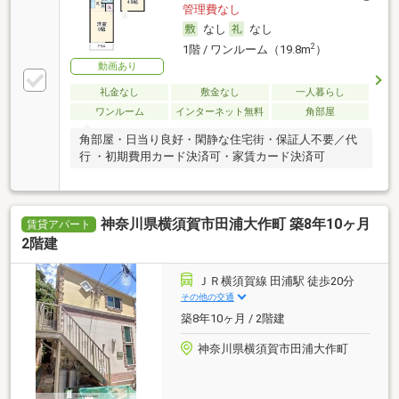
管理費なし
なし
なし
2
1階 / ワンルーム（19.8m
）
動画あり
礼金なし
敷金なし
一人暮らし
ワンルーム
インターネット無料
角部屋
角部屋・日当り良好・閑静な住宅街・保証人不要／代
行 ・初期費用カード決済可・家賃カード決済可
神奈川県横須賀市田浦大作町 築8年10ヶ月
賃貸アパート
2階建
ＪＲ横須賀線 田浦駅 徒歩20分
その他の交通
築8年10ヶ月 / 2階建
神奈川県横須賀市田浦大作町