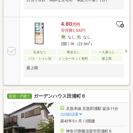
4.80
万円
管理費2,500円
なし
なし
2
2階 / 1K（22.5m
）
礼金なし
敷金なし
一人暮らし
バス・トイレ別
インターネット無料
最上階
最上階
ガーデンハウス田浦町６
賃貸一戸建て
京急本線 京急田浦駅 徒歩11分
その他の交通
築42年5ヶ月 / 2階建
神奈川県横須賀市田浦町６