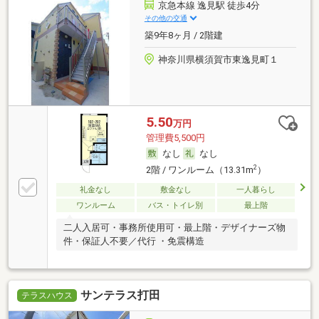
京急本線 逸見駅 徒歩4分
その他の交通
築9年8ヶ月 / 2階建
神奈川県横須賀市東逸見町１
5.50
万円
管理費5,500円
なし
なし
2
2階 / ワンルーム（13.31m
）
礼金なし
敷金なし
一人暮らし
ワンルーム
バス・トイレ別
最上階
二人入居可・事務所使用可・最上階・デザイナーズ物
件・保証人不要／代行 ・免震構造
サンテラス打田
テラスハウス