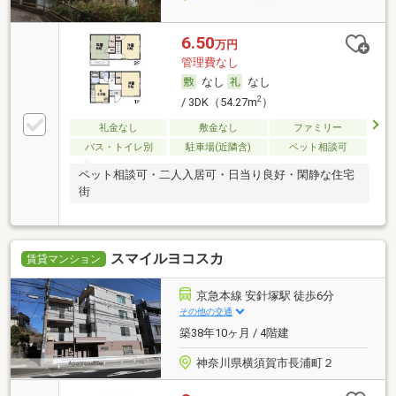
6.50
万円
管理費なし
なし
なし
2
/ 3DK（54.27m
）
礼金なし
敷金なし
ファミリー
バス・トイレ別
駐車場(近隣含)
ペット相談可
ペット相談可・二人入居可・日当り良好・閑静な住宅
街
スマイルヨコスカ
賃貸マンション
京急本線 安針塚駅 徒歩6分
その他の交通
築38年10ヶ月 / 4階建
神奈川県横須賀市長浦町２