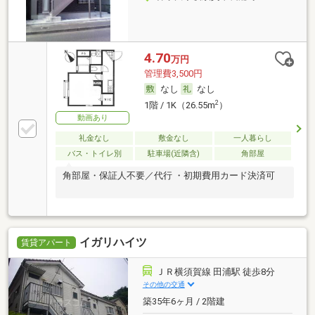
4.70
万円
管理費3,500円
なし
なし
2
1階 / 1K（26.55m
）
動画あり
礼金なし
敷金なし
一人暮らし
バス・トイレ別
駐車場(近隣含)
角部屋
角部屋・保証人不要／代行 ・初期費用カード決済可
イガリハイツ
賃貸アパート
ＪＲ横須賀線 田浦駅 徒歩8分
その他の交通
築35年6ヶ月 / 2階建