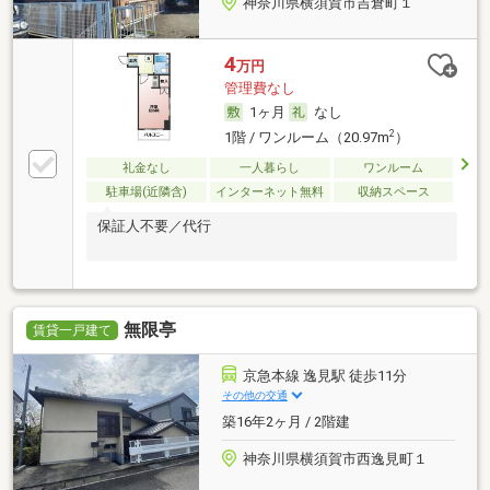
神奈川県横須賀市吉倉町１
4
万円
管理費なし
1ヶ月
なし
2
1階 / ワンルーム（20.97m
）
礼金なし
一人暮らし
ワンルーム
駐車場(近隣含)
インターネット無料
収納スペース
保証人不要／代行
無限亭
賃貸一戸建て
京急本線 逸見駅 徒歩11分
その他の交通
築16年2ヶ月 / 2階建
神奈川県横須賀市西逸見町１