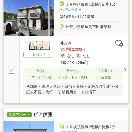
ＪＲ横須賀線 田浦駅 徒歩15分
その他の交通
築36年6ヶ月 / 2階建
神奈川県横須賀市田浦泉町
4
万円
管理費2,000円
動画あり
なし
なし
2
1階 / 2K（28m
）
礼金なし
敷金なし
二人暮らし
バス・トイレ別
インターネット無料
角部屋
角部屋・管理人巡回・日当り良好・閑静な住宅街・保
証人不要／代行 ・初期費用カード決済可
ピア伊藤
賃貸アパート
ＪＲ横須賀線 田浦駅 徒歩7分