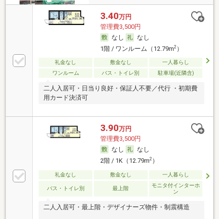
3.40
万円
管理費3,500円
なし
なし
2
1階 / ワンルーム（12.79m
）
礼金なし
敷金なし
一人暮らし
ワンルーム
バス・トイレ別
駐車場(近隣含)
二人入居可・日当り良好・保証人不要／代行 ・初期費
用カード決済可
3.90
万円
管理費3,500円
なし
なし
2
2階 / 1K（12.79m
）
礼金なし
敷金なし
一人暮らし
モニタ付インターホ
バス・トイレ別
最上階
ン
二人入居可・最上階・デザイナーズ物件・制震構造