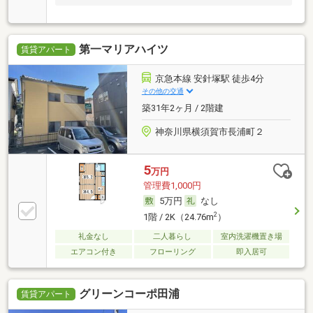
第一マリアハイツ
賃貸アパート
京急本線 安針塚駅 徒歩4分
その他の交通
築31年2ヶ月 / 2階建
神奈川県横須賀市長浦町２
5
万円
管理費1,000円
5万円
なし
2
1階 / 2K（24.76m
）
礼金なし
二人暮らし
室内洗濯機置き場
エアコン付き
フローリング
即入居可
グリーンコーポ田浦
賃貸アパート