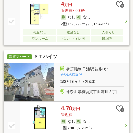
4
万円
管理費3,000円
なし
なし
2
2階 / ワンルーム（12.47m
）
礼金なし
敷金なし
一人暮らし
ワンルーム
バス・トイレ別
最上階
ＳＴハイツ
賃貸アパート
横須賀線 田浦駅 徒歩8分
その他の交通
築32年6ヶ月 / 2階建
神奈川県横須賀市田浦町２丁目
4.70
万円
管理費-
なし
なし
2
1階 / 1K（25.8m
）