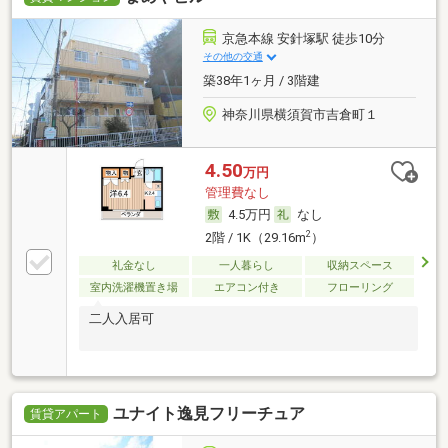
京急本線 安針塚駅 徒歩10分
その他の交通
築38年1ヶ月 / 3階建
神奈川県横須賀市吉倉町１
4.50
万円
管理費なし
4.5万円
なし
2
2階 / 1K（29.16m
）
礼金なし
一人暮らし
収納スペース
室内洗濯機置き場
エアコン付き
フローリング
二人入居可
ユナイト逸見フリーチュア
賃貸アパート