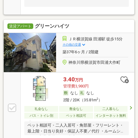
グリーンハイツ
賃貸アパート
ＪＲ横須賀線 田浦駅 徒歩15分
その他の交通
築37年6ヶ月 / 2階建
神奈川県横須賀市田浦大作町
3.40
万円
管理費3,980円
なし
なし
2
2階 / 2DK（35.81m
）
礼金なし
敷金なし
二人暮らし
バス・トイレ別
ペット相談可
インターネット無料
ペット相談可・二人入居可・角部屋・フリーレント・
最上階・日当り良好・保証人不要／代行 ・ルームシェ
ア可・初期費用カード決済可