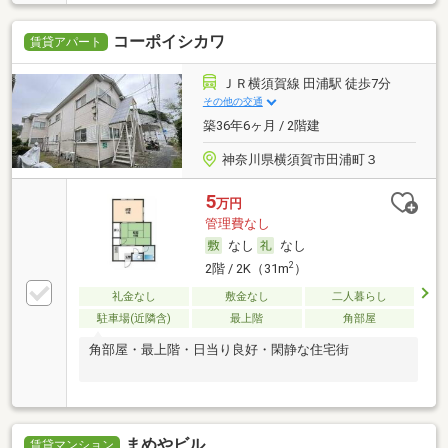
コーポイシカワ
賃貸アパート
ＪＲ横須賀線 田浦駅 徒歩7分
その他の交通
築36年6ヶ月 / 2階建
神奈川県横須賀市田浦町３
5
万円
管理費なし
なし
なし
2
2階 / 2K（31m
）
礼金なし
敷金なし
二人暮らし
駐車場(近隣含)
最上階
角部屋
角部屋・最上階・日当り良好・閑静な住宅街
まめやビル
賃貸マンション