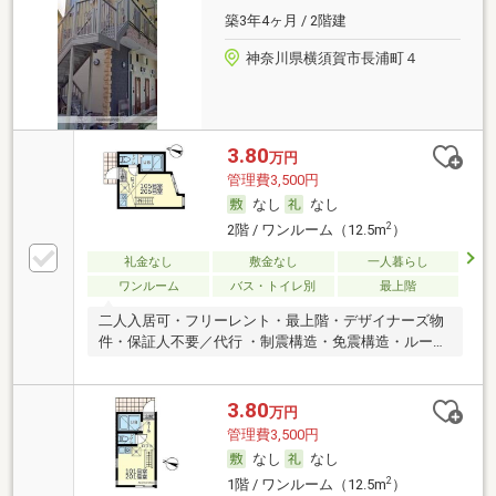
築3年4ヶ月 / 2階建
神奈川県横須賀市長浦町４
3.80
万円
管理費3,500円
なし
なし
2
2階 / ワンルーム（12.5m
）
礼金なし
敷金なし
一人暮らし
ワンルーム
バス・トイレ別
最上階
二人入居可・フリーレント・最上階・デザイナーズ物
件・保証人不要／代行 ・制震構造・免震構造・ルーム
シェア可
3.80
万円
管理費3,500円
なし
なし
2
1階 / ワンルーム（12.5m
）