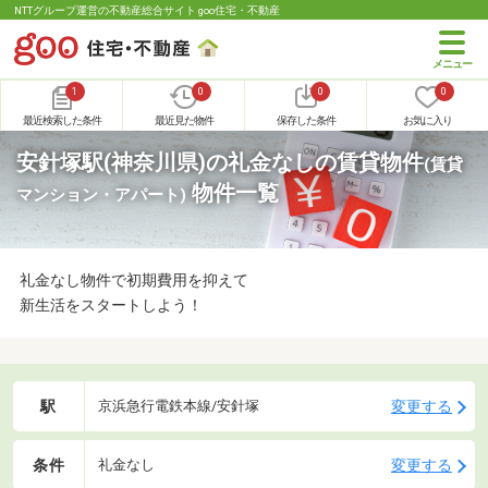
NTTグループ運営の不動産総合サイト goo住宅・不動産
1
0
0
0
最近検索した条件
最近見た物件
保存した条件
お気に入り
安針塚駅(神奈川県)の礼金なしの賃貸物件
(賃貸
物件一覧
マンション・アパート)
礼金なし物件で初期費用を抑えて
新生活をスタートしよう！
駅
変更する
京浜急行電鉄本線/安針塚
条件
変更する
礼金なし