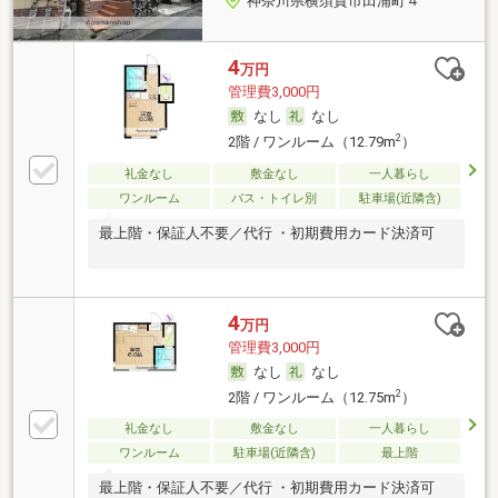
神奈川県横須賀市田浦町４
4
万円
管理費3,000円
なし
なし
2
2階 / ワンルーム（12.79m
）
礼金なし
敷金なし
一人暮らし
ワンルーム
バス・トイレ別
駐車場(近隣含)
最上階・保証人不要／代行 ・初期費用カード決済可
4
万円
管理費3,000円
なし
なし
2
2階 / ワンルーム（12.75m
）
礼金なし
敷金なし
一人暮らし
ワンルーム
駐車場(近隣含)
最上階
最上階・保証人不要／代行 ・初期費用カード決済可