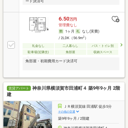
ード決済可
6.50
万円
管理費なし
1ヶ月
なし(実費)
2
/ 2LDK（56.9m
）
礼金なし
二人暮らし
バス・トイレ別
駐車場(近隣含)
角部屋
収納スペース
角部屋・初期費用カード決済可
神奈川県横須賀市田浦町４ 築9年9ヶ月 2階
賃貸アパート
建
ＪＲ横須賀線 田浦駅 徒歩5分
その他の交通
築9年9ヶ月 / 2階建