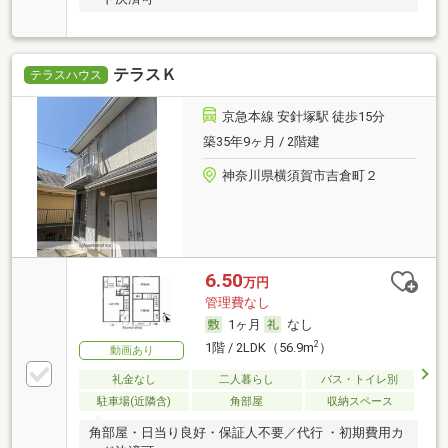
テラスＫ
テラスハウス
京急本線 安針塚駅 徒歩15分
築35年9ヶ月 / 2階建
神奈川県横須賀市吉倉町２
6.50
万円
管理費なし
1ヶ月
なし
2
1階 / 2LDK（56.9m
）
動画あり
礼金なし
二人暮らし
バス・トイレ別
駐車場(近隣含)
角部屋
収納スペース
角部屋・日当り良好・保証人不要／代行 ・初期費用カ