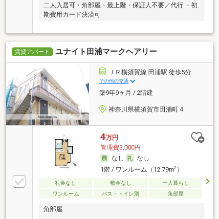
二人入居可・角部屋・最上階・保証人不要／代行 ・初
期費用カード決済可
ユナイト田浦マークヘアリー
賃貸アパート
ＪＲ横須賀線 田浦駅 徒歩5分
その他の交通
築9年9ヶ月 / 2階建
神奈川県横須賀市田浦町４
4
万円
管理費3,000円
なし
なし
2
1階 / ワンルーム（12.79m
）
礼金なし
敷金なし
一人暮らし
ワンルーム
バス・トイレ別
角部屋
角部屋