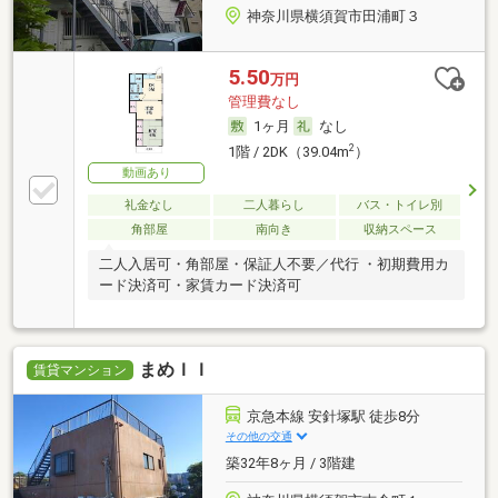
神奈川県横須賀市田浦町３
5.50
万円
管理費なし
1ヶ月
なし
2
1階 / 2DK（39.04m
）
動画あり
礼金なし
二人暮らし
バス・トイレ別
角部屋
南向き
収納スペース
二人入居可・角部屋・保証人不要／代行 ・初期費用カ
ード決済可・家賃カード決済可
まめＩＩ
賃貸マンション
京急本線 安針塚駅 徒歩8分
その他の交通
築32年8ヶ月 / 3階建