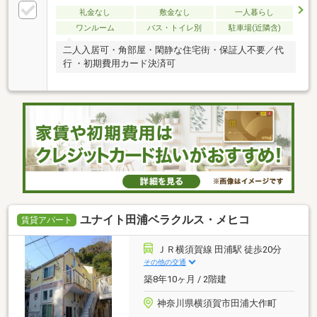
礼金なし
敷金なし
一人暮らし
ワンルーム
バス・トイレ別
駐車場(近隣含)
二人入居可・角部屋・閑静な住宅街・保証人不要／代
行 ・初期費用カード決済可
ユナイト田浦ベラクルス・メヒコ
賃貸アパート
ＪＲ横須賀線 田浦駅 徒歩20分
その他の交通
築8年10ヶ月 / 2階建
神奈川県横須賀市田浦大作町