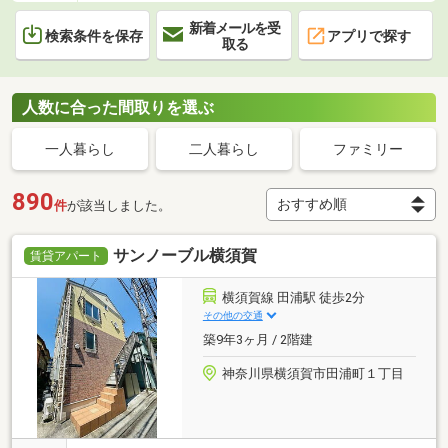
新着メールを受
検索条件を保存
アプリで探す
取る
人数に合った間取りを選ぶ
一人暮らし
二人暮らし
ファミリー
890
件
が該当しました。
サンノーブル横須賀
賃貸アパート
横須賀線 田浦駅 徒歩2分
その他の交通
築9年3ヶ月 / 2階建
神奈川県横須賀市田浦町１丁目