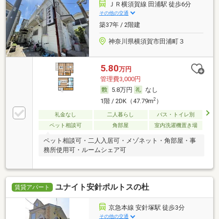
ＪＲ横須賀線 田浦駅 徒歩6分
その他の交通
築37年 / 2階建
神奈川県横須賀市田浦町３
5.80
万円
管理費3,000円
5.8万円
なし
2
1階 / 2DK（47.79m
）
礼金なし
二人暮らし
バス・トイレ別
ペット相談可
角部屋
室内洗濯機置き場
ペット相談可・二人入居可・メゾネット・角部屋・事
務所使用可・ルームシェア可
ユナイト安針ポルトスの杜
賃貸アパート
京急本線 安針塚駅 徒歩3分
その他の交通