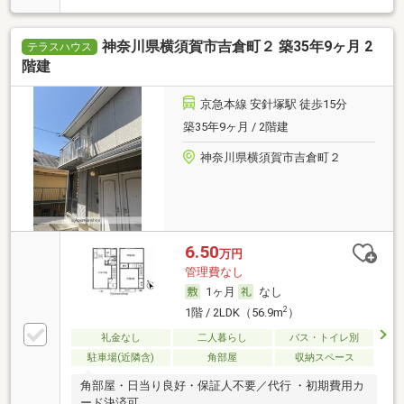
神奈川県横須賀市吉倉町２ 築35年9ヶ月 2
テラスハウス
階建
京急本線 安針塚駅 徒歩15分
築35年9ヶ月 / 2階建
神奈川県横須賀市吉倉町２
6.50
万円
管理費なし
1ヶ月
なし
2
1階 / 2LDK（56.9m
）
礼金なし
二人暮らし
バス・トイレ別
駐車場(近隣含)
角部屋
収納スペース
角部屋・日当り良好・保証人不要／代行 ・初期費用カ
ード決済可