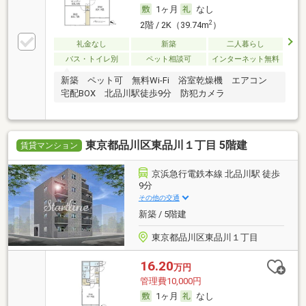
1ヶ月
なし
2
2階 / 2K（39.74m
）
礼金なし
新築
二人暮らし
バス・トイレ別
ペット相談可
インターネット無料
新築 ペット可 無料Wi-Fi 浴室乾燥機 エアコン
宅配BOX 北品川駅徒歩9分 防犯カメラ
東京都品川区東品川１丁目 5階建
賃貸マンション
京浜急行電鉄本線 北品川駅 徒歩
9分
その他の交通
新築 / 5階建
東京都品川区東品川１丁目
16.20
万円
管理費10,000円
1ヶ月
なし