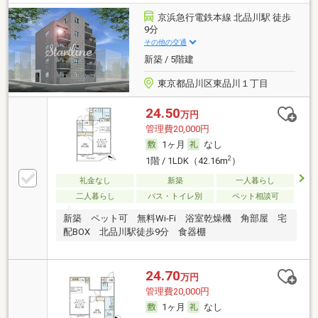
京浜急行電鉄本線 北品川駅 徒歩
9分
その他の交通
新築 / 5階建
東京都品川区東品川１丁目
24.50
万円
管理費20,000円
1ヶ月
なし
2
1階 / 1LDK（42.16m
）
礼金なし
新築
一人暮らし
二人暮らし
バス・トイレ別
ペット相談可
新築 ペット可 無料Wi-Fi 浴室乾燥機 角部屋 宅
配BOX 北品川駅徒歩9分 食器棚
24.70
万円
管理費20,000円
1ヶ月
なし