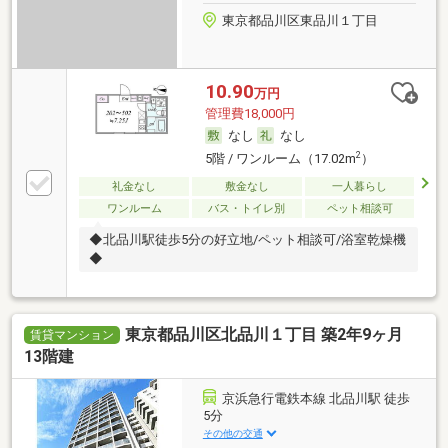
東京都品川区東品川１丁目
10.90
万円
管理費18,000円
なし
なし
2
5階 / ワンルーム（17.02m
）
礼金なし
敷金なし
一人暮らし
ワンルーム
バス・トイレ別
ペット相談可
◆北品川駅徒歩5分の好立地/ペット相談可/浴室乾燥機
◆
東京都品川区北品川１丁目 築2年9ヶ月
賃貸マンション
13階建
京浜急行電鉄本線 北品川駅 徒歩
5分
その他の交通