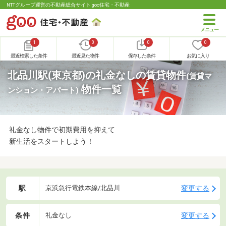
NTTグループ運営の不動産総合サイト goo住宅・不動産
1
0
0
0
最近検索した条件
最近見た物件
保存した条件
お気に入り
北品川駅(東京都)の礼金なしの賃貸物件
(賃貸マ
物件一覧
ンション・アパート)
礼金なし物件で初期費用を抑えて
新生活をスタートしよう！
駅
変更する
京浜急行電鉄本線/北品川
条件
変更する
礼金なし