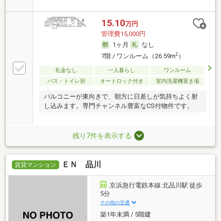
15.10
万円
管理費15,000円
1ヶ月
なし
2
7階 / ワンルーム（26.59m
）
礼金なし
一人暮らし
ワンルーム
バス・トイレ別
オートロック付き
室内洗濯機置き場
バルコニーが東向きで、朝方に日差しが気持ちよく射
し込みます。専門チャンネル豊富なCS付物件です。
残り7件を表示する
ＥＮ 品川
賃貸マンション
京浜急行電鉄本線 北品川駅 徒歩
5分
その他の交通
築1年未満 / 5階建