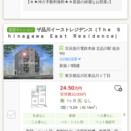
【☆★仲介手数料無料★☆新築の綺麗なお部屋♪】
ザ品川イーストレジデンス（Ｔｈｅ Ｓ
賃貸マンション
ｈｉｎａｇａｗａ Ｅａｓｔ Ｒｅｓｉｄｅｎｃｅ）
京浜急行電鉄本線 北品川駅 徒歩
9分
その他の交通
新築 / 5階建
東京都品川区東品川１丁目
24.50
万円
管理費20,000円
1ヶ月
なし
2
1階 / 1LDK（42.16m
）
礼金なし
新築
一人暮らし
二人暮らし
バス・トイレ別
ペット相談可