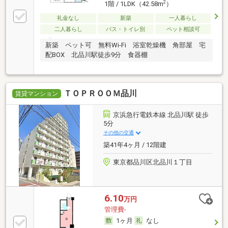
2
1階 / 1LDK（42.58m
）
礼金なし
新築
一人暮らし
二人暮らし
バス・トイレ別
ペット相談可
新築 ペット可 無料Wi-Fi 浴室乾燥機 角部屋 宅
配BOX 北品川駅徒歩9分 食器棚
ＴＯＰＲＯＯＭ品川
賃貸マンション
京浜急行電鉄本線 北品川駅 徒歩
5分
その他の交通
築41年4ヶ月 / 12階建
東京都品川区北品川１丁目
6.10
万円
管理費-
1ヶ月
なし