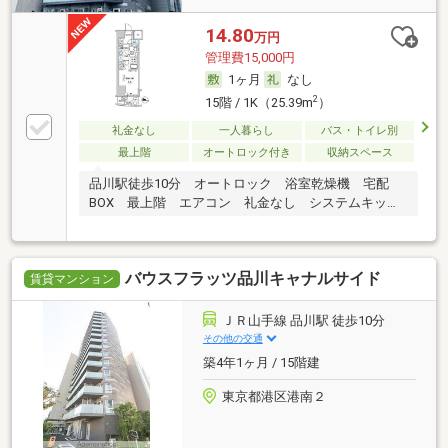
14.80
万円
管理費15,000円
1ヶ月
なし
2
15階 / 1K（25.39m
）
礼金なし
一人暮らし
バス・トイレ別
最上階
オートロック付き
収納スペース
品川駅徒歩10分 オートロック 浴室乾燥機 宅配
BOX 最上階 エアコン 礼金なし システムキッチ
ン
バウスフラッツ品川キャナルサイド
賃貸マンション
ＪＲ山手線 品川駅 徒歩10分
その他の交通
築4年1ヶ月 / 15階建
東京都港区港南２