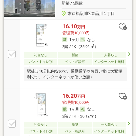
新築 / 5階建
東京都品川区東品川１丁目
16.10
万円
管理費10,000円
1ヶ月
なし
2
2階 / 1K（25.92m
）
礼金なし
新築
一人暮らし
バス・トイレ別
ペット相談可
インターネット無料
駅徒歩10分以内なので、通勤通学やお買い物に大変便
利です。インターネットが使い放題♪
16.20
万円
管理費10,000円
1ヶ月
なし
2
2階 / 1K（26.12m
）
礼金なし
新築
一人暮らし
バス・トイレ別
ペット相談可
インターネット無料