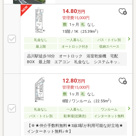
14.80
万円
管理費15,000円
1ヶ月
なし
2
15階 / 1K（25.39m
）
礼金なし
一人暮らし
バス・トイレ別
最上階
オートロック付き
収納スペース
品川駅徒歩10分 オートロック 浴室乾燥機 宅配
BOX 最上階 エアコン 礼金なし システムキッチ
ン
12.80
万円
管理費15,000円
1ヶ月
なし
2
8階 / ワンルーム（22.55m
）
礼金なし
一人暮らし
ワンルーム
バス・トイレ別
駐車場(近隣含)
インターネット無料
【☆★仲介手数料無料★3線3駅が利用可能な好立地★
インターネット無料♪☆】