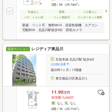
2
3階 / 2K（39.74m
）
礼金なし
新築
二人暮らし
バス・トイレ別
ペット相談可
インターネット無料
新築 ペット可 無料Wi-Fi 浴室乾燥機 エアコン
宅配BOX 北品川駅徒歩9分 防犯カメラ
レジディア東品川
賃貸マンション
京急本線 北品川駅 徒歩6分
その他の交通
築20年1ヶ月 / 11階建
東京都品川区東品川１
11.90
万円
管理費15,000円
なし
なし
2
6階 / 1K（20.71m
）