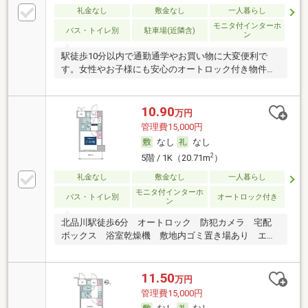
礼金なし
敷金なし
一人暮らし
モニタ付インターホ
バス・トイレ別
駐車場(近隣含)
ン
駅徒歩10分以内で通勤通学やお買い物に大変便利で
す。女性やお子様にも安心のオートロック付き物件で
す。
10.90
万円
管理費15,000円
なし
なし
2
5階 / 1K（20.71m
）
礼金なし
敷金なし
一人暮らし
モニタ付インターホ
バス・トイレ別
オートロック付き
ン
北品川駅徒歩6分 オートロック 防犯カメラ 宅配
ボックス 浴室乾燥機 敷地内ゴミ置き場あり エア
コン
11.50
万円
管理費15,000円