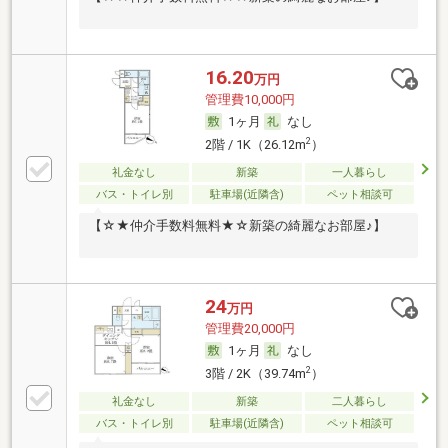
16.20
万円
管理費10,000円
1ヶ月
なし
2
2階 / 1K（26.12m
）
礼金なし
新築
一人暮らし
バス・トイレ別
駐車場(近隣含)
ペット相談可
【☆★仲介手数料無料★☆新築の綺麗なお部屋♪】
24
万円
管理費20,000円
1ヶ月
なし
2
3階 / 2K（39.74m
）
礼金なし
新築
二人暮らし
バス・トイレ別
駐車場(近隣含)
ペット相談可