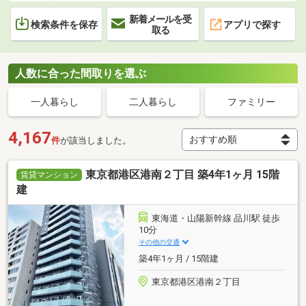
新着メールを受
検索条件を保存
アプリで探す
取る
人数に合った間取りを選ぶ
一人暮らし
二人暮らし
ファミリー
4,167
件
が該当しました。
東京都港区港南２丁目 築4年1ヶ月 15階
賃貸マンション
建
東海道・山陽新幹線 品川駅 徒歩
10分
その他の交通
築4年1ヶ月 / 15階建
東京都港区港南２丁目