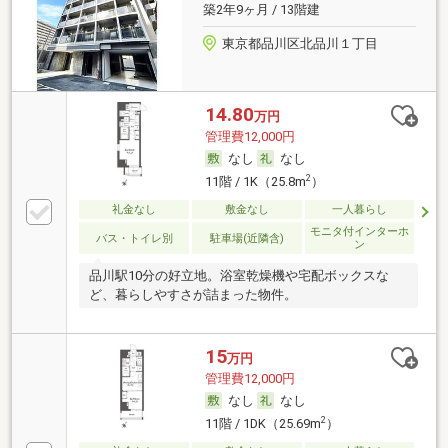
築2年9ヶ月 / 13階建
東京都品川区北品川１丁目
14.80
万円
管理費12,000円
なし
なし
2
11階 / 1K（25.8m
）
礼金なし
敷金なし
一人暮らし
モニタ付インターホ
バス・トイレ別
駐車場(近隣含)
ン
品川駅10分の好立地。浴室乾燥機や宅配ボックスな
ど、暮らしやすさが詰まった物件。
15
万円
管理費12,000円
なし
なし
2
11階 / 1DK（25.69m
）