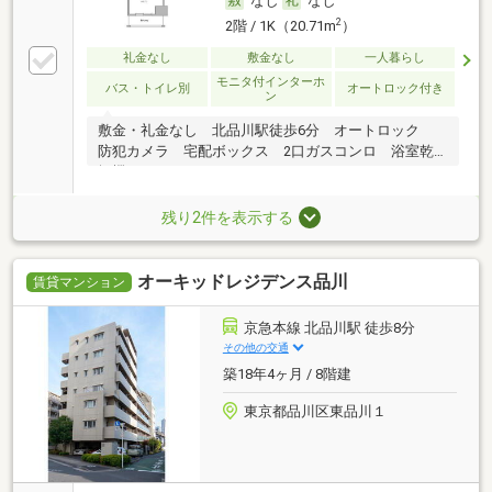
なし
なし
2
2階 / 1K（20.71m
）
礼金なし
敷金なし
一人暮らし
モニタ付インターホ
バス・トイレ別
オートロック付き
ン
敷金・礼金なし 北品川駅徒歩6分 オートロック
防犯カメラ 宅配ボックス 2口ガスコンロ 浴室乾
燥機
残り2件を表示する
オーキッドレジデンス品川
賃貸マンション
京急本線 北品川駅 徒歩8分
その他の交通
築18年4ヶ月 / 8階建
東京都品川区東品川１