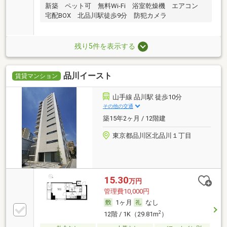
新築 ペット可 無料Wi-Fi 浴室乾燥機 エアコン
宅配BOX 北品川駅徒歩9分 防犯カメラ
残り5件を表示する
品川イースト
賃貸マンション
山手線 品川駅 徒歩10分
その他の交通
築15年2ヶ月 / 12階建
東京都品川区北品川１丁目
15.30
万円
管理費10,000円
1ヶ月
なし
2
12階 / 1K（29.81m
）