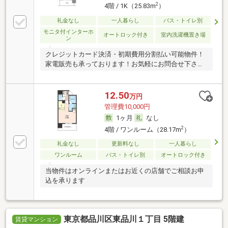
2
4階 / 1K（25.83m
）
礼金なし
一人暮らし
バス・トイレ別
モニタ付インターホ
オートロック付き
室内洗濯機置き場
ン
クレジットカード決済・初期費用分割払い可能物件！
家電販売も承っております！お気軽にお問合せ下さ
い！
12.50
万円
管理費10,000円
1ヶ月
なし
2
4階 / ワンルーム（28.17m
）
礼金なし
更新料なし
一人暮らし
ワンルーム
バス・トイレ別
オートロック付き
当物件はオンラインまたはお近くの店舗でご相談お申
込を承ります
東京都品川区東品川１丁目 5階建
賃貸マンション