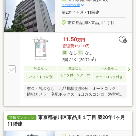
その他の交通
築20年1ヶ月 / 11階建
東京都品川区東品川１丁目
11.50
万円
管理費15,000円
なし
なし
2
2階 / 1K（20.71m
）
礼金なし
敷金なし
一人暮らし
モニタ付インターホ
バス・トイレ別
オートロック付き
ン
敷金・礼金なし 北品川駅徒歩6分 オートロック
防犯カメラ 宅配ボックス 2口ガスコンロ 浴室乾
燥機
東京都品川区東品川１丁目 築20年1ヶ月
賃貸マンション
11階建