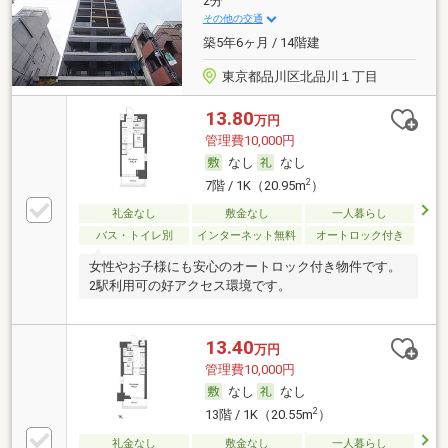
2分
その他の交通
築5年6ヶ月 / 14階建
東京都品川区北品川１丁目
13.80
万円
管理費10,000円
なし
なし
2
7階 / 1K（20.95m
）
礼金なし
敷金なし
一人暮らし
バス・トイレ別
インターネット無料
オートロック付き
女性やお子様にも安心のオートロック付き物件です。
2駅利用可の好アクセス環境です。
13.40
万円
管理費10,000円
なし
なし
2
13階 / 1K（20.55m
）
礼金なし
敷金なし
一人暮らし