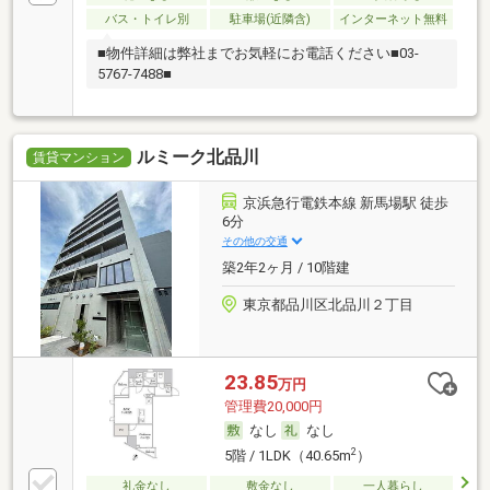
バス・トイレ別
駐車場(近隣含)
インターネット無料
■物件詳細は弊社までお気軽にお電話ください■03-
5767-7488■
ルミーク北品川
賃貸マンション
京浜急行電鉄本線 新馬場駅 徒歩
6分
その他の交通
築2年2ヶ月 / 10階建
東京都品川区北品川２丁目
23.85
万円
管理費20,000円
なし
なし
2
5階 / 1LDK（40.65m
）
礼金なし
敷金なし
一人暮らし