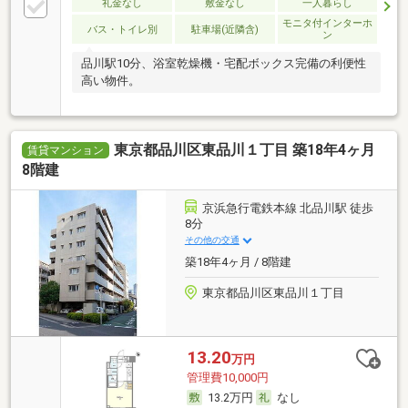
礼金なし
敷金なし
一人暮らし
モニタ付インターホ
バス・トイレ別
駐車場(近隣含)
ン
品川駅10分、浴室乾燥機・宅配ボックス完備の利便性
高い物件。
東京都品川区東品川１丁目 築18年4ヶ月
賃貸マンション
8階建
京浜急行電鉄本線 北品川駅 徒歩
8分
その他の交通
築18年4ヶ月 / 8階建
東京都品川区東品川１丁目
13.20
万円
管理費10,000円
13.2万円
なし