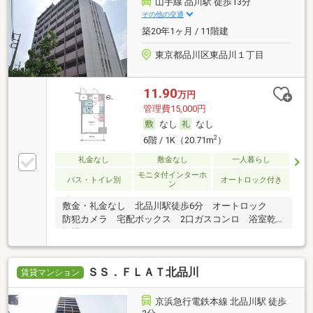
山手線 品川駅 徒歩13分
その他の交通
築20年1ヶ月 / 11階建
東京都品川区東品川１丁目
11.90
万円
管理費15,000円
なし
なし
2
6階 / 1K（20.71m
）
礼金なし
敷金なし
一人暮らし
モニタ付インターホ
バス・トイレ別
オートロック付き
ン
敷金・礼金なし 北品川駅徒歩6分 オートロック
防犯カメラ 宅配ボックス 2口ガスコンロ 浴室乾
燥機
ＳＳ．ＦＬＡＴ北品川
賃貸マンション
京浜急行電鉄本線 北品川駅 徒歩