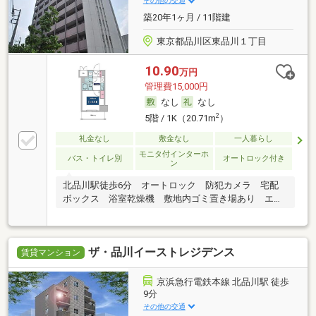
その他の交通
築20年1ヶ月 / 11階建
東京都品川区東品川１丁目
10.90
万円
管理費15,000円
なし
なし
2
5階 / 1K（20.71m
）
礼金なし
敷金なし
一人暮らし
モニタ付インターホ
バス・トイレ別
オートロック付き
ン
北品川駅徒歩6分 オートロック 防犯カメラ 宅配
ボックス 浴室乾燥機 敷地内ゴミ置き場あり エア
コン
ザ・品川イーストレジデンス
賃貸マンション
京浜急行電鉄本線 北品川駅 徒歩
9分
その他の交通