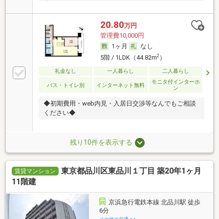
台
20.80
万円
管理費10,000円
1ヶ月
なし
2
5階 / 1LDK（44.82m
）
礼金なし
一人暮らし
二人暮らし
モニタ付インターホ
バス・トイレ別
インターネット無料
ン
◆初期費用・web内見・入居日交渉等なんでもご相談
ください◆
残り10件を表示する
東京都品川区東品川１丁目 築20年1ヶ月
賃貸マンション
11階建
京浜急行電鉄本線 北品川駅 徒歩
6分