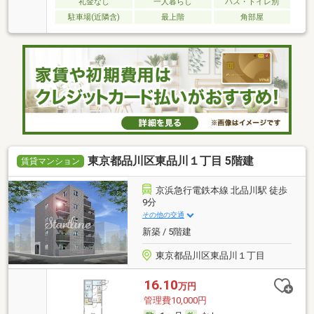
礼金なし
一人暮らし
バス・トイレ別
駐車場(近隣含)
最上階
角部屋
東京都品川区東品川１丁目 5階建
賃貸マンション
京浜急行電鉄本線 北品川駅 徒歩
9分
その他の交通
新築 / 5階建
東京都品川区東品川１丁目
16.10
万円
管理費10,000円