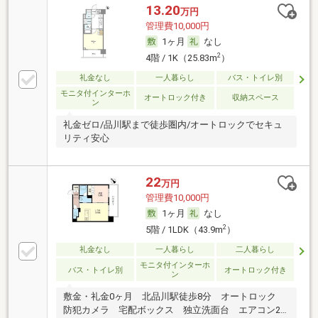
13.20
万円
管理費10,000円
1ヶ月
なし
2
4階 / 1K（25.83m
）
礼金なし
一人暮らし
バス・トイレ別
モニタ付インターホ
オートロック付き
収納スペース
ン
礼金ゼロ/品川駅まで徒歩圏内/オートロックでセキュ
リティ安心
22
万円
管理費10,000円
1ヶ月
なし
2
5階 / 1LDK（43.9m
）
礼金なし
一人暮らし
二人暮らし
モニタ付インターホ
バス・トイレ別
オートロック付き
ン
敷金・礼金0ヶ月 北品川駅徒歩8分 オートロック
防犯カメラ 宅配ボックス 独立洗面台 エアコン2