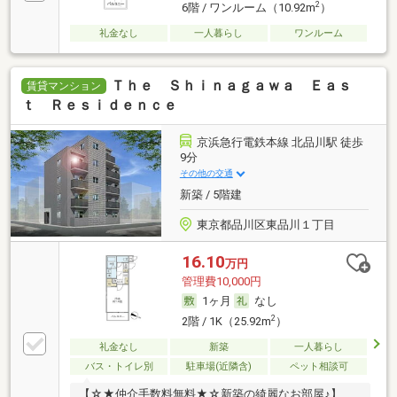
2
6階 / ワンルーム（10.92m
）
礼金なし
一人暮らし
ワンルーム
Ｔｈｅ Ｓｈｉｎａｇａｗａ Ｅａｓ
賃貸マンション
ｔ Ｒｅｓｉｄｅｎｃｅ
京浜急行電鉄本線 北品川駅 徒歩
9分
その他の交通
新築 / 5階建
東京都品川区東品川１丁目
16.10
万円
管理費10,000円
1ヶ月
なし
2
2階 / 1K（25.92m
）
礼金なし
新築
一人暮らし
バス・トイレ別
駐車場(近隣含)
ペット相談可
【☆★仲介手数料無料★☆新築の綺麗なお部屋♪】