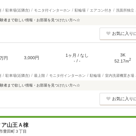
別
駐車場(近隣含)
モニタ付インターホン
駐輪場
エアコン付き
洗面所独立
験者まで欲しい情報・お部屋を見つけたい方へ☆
お気に入り
3K
1ヶ月 / なし
3,000円
万円
2
- / -
52.17m
別
駐車場(近隣含)
最上階
モニタ付インターホン
駐輪場
室内洗濯機置き場
験者まで欲しい情報・お部屋を見つけたい方へ☆
お気に入り
ィア山王Ａ棟
市豊田町３丁目