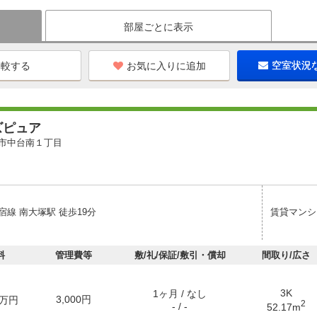
部屋ごとに表示
お気に入りに追加
空室状況
ズピュア
市中台南１丁目
線 南大塚駅 徒歩19分
賃貸マンシ
料
管理費等
敷/礼/保証/敷引・償却
間取り/広さ
3K
1ヶ月 / なし
3,000円
万円
2
- / -
52.17m