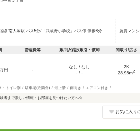
市中台３丁目
宿線 南大塚駅 バス5分/「武蔵野小学校」バス停 停歩8分
賃貸マンシ
料
管理費等
敷/礼/保証/敷引・償却
間取り/広さ
2K
なし / なし
万円
-
2
- / -
28.98m
ス・トイレ別
駐車場(近隣含)
最上階
南向き
エアコン付き
験者まで欲しい情報・お部屋を見つけたい方へ☆
お気に入り