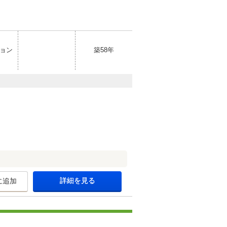
ョン
築58年
詳細を見る
に追加