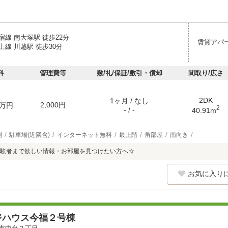
線 南大塚駅 徒歩22分
賃貸アパ
線 川越駅 徒歩30分
料
管理費等
敷/礼/保証/敷引・償却
間取り/広さ
2DK
1ヶ月 / なし
2,000円
万円
2
- / -
40.91m
別
駐車場(近隣含)
インターネット無料
最上階
角部屋
南向き
験者まで欲しい情報・お部屋を見つけたい方へ☆
お気に入り
ジハウス今福２号棟