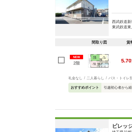
西武鉄道新宿
東武鉄道東上
間取り図
賃
NEW
5.70
2階
礼金なし
二人暮らし
バス・トイレ
おすすめポイント
引越初心者から経
ビレッ