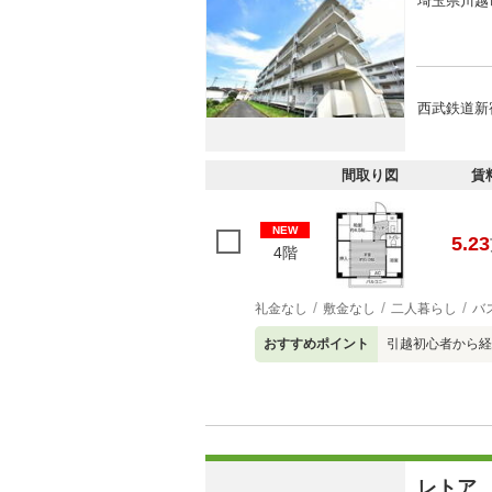
埼玉県川越
西武鉄道新
間取り図
賃
NEW
5.23
4階
礼金なし
敷金なし
二人暮らし
バ
おすすめポイント
引越初心者から経
レトア