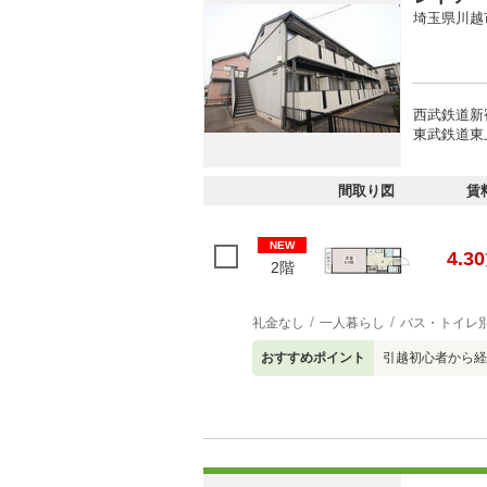
埼玉県川越
西武鉄道新宿
東武鉄道東上
間取り図
賃
NEW
4.30
2階
礼金なし
一人暮らし
バス・トイレ
おすすめポイント
引越初心者から経