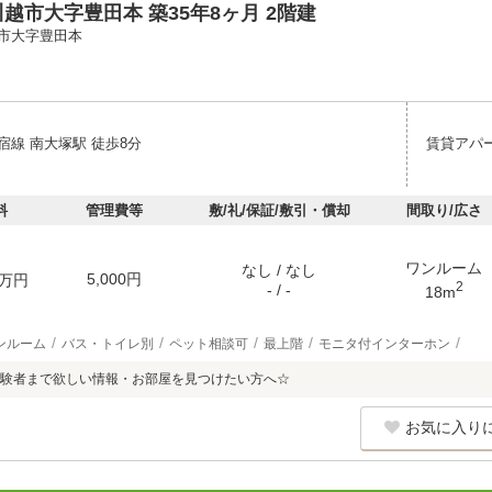
越市大字豊田本 築35年8ヶ月 2階建
市大字豊田本
宿線 南大塚駅 徒歩8分
賃貸アパ
料
管理費等
敷/礼/保証/敷引・償却
間取り/広さ
ワンルーム
なし / なし
5,000円
万円
2
- / -
18m
ンルーム
バス・トイレ別
ペット相談可
最上階
モニタ付インターホン
験者まで欲しい情報・お部屋を見つけたい方へ☆
お気に入り