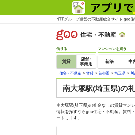
NTTグループ運営の不動産総合サイト goo
借りる
マンションを買う
店舗･
賃貸
新築
中
事業用
住宅・不動産
>
賃貸
>
首都圏
>
埼玉県
>
川
南大塚駅(埼玉県)の
南大塚駅(埼玉県)の礼金なしの賃貸マ
情報を探すならgoo住宅・不動産。賃料
ートします。