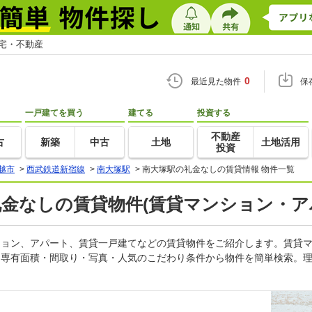
住宅・不動産
0
最近見た物件
保
一戸建てを買う
建てる
投資する
不動産
古
新築
中古
土地
土地活用
投資
越市
>
西武鉄道新宿線
>
南大塚駅
>
南大塚駅の礼金なしの賃貸情報 物件一覧
礼金なしの賃貸物件(賃貸マンション・ア
ンション、アパート、賃貸一戸建てなどの賃貸物件をご紹介します。賃貸
・専有面積・間取り・写真・人気のこだわり条件から物件を簡単検索。理