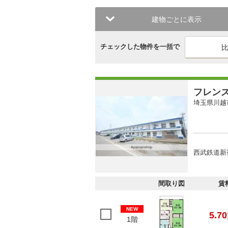
建物ごとに表示
チェックした物件を一括で
フレン
埼玉県川越
西武鉄道新宿
間取り図
賃
NEW
5.70
1階