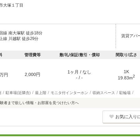
市大塚１丁目
線 南大塚駅 徒歩18分
賃貸アパ
線 川越駅 徒歩29分
料
管理費等
敷/礼/保証/敷引・償却
間取り/広さ
1K
1ヶ月 / なし
2,000円
万円
2
- / -
19.83m
別
駐車場(近隣含)
最上階
モニタ付インターホン
収納スペース
駐輪場
験者まで欲しい情報・お部屋を見つけたい方へ
お気に入り