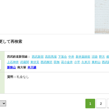
更して再検索
西武鉄道新宿線：
西武新宿
高田馬場
下落合
中井
新井薬師前
沼袋
野方
上石神井
武蔵関
東伏見
西武柳沢
田無
花小金井
小平
久米川
東村山
西武
新狭山
南大塚
本川越
賃料：
礼金なし
1
2