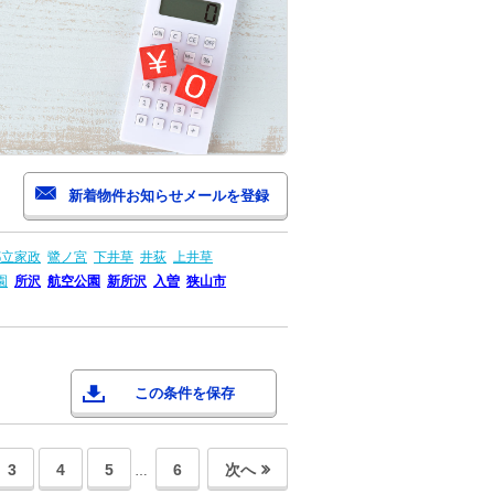
都立家政
鷺ノ宮
下井草
井荻
上井草
園
所沢
航空公園
新所沢
入曽
狭山市
この条件を保存
3
4
5
6
次へ
…