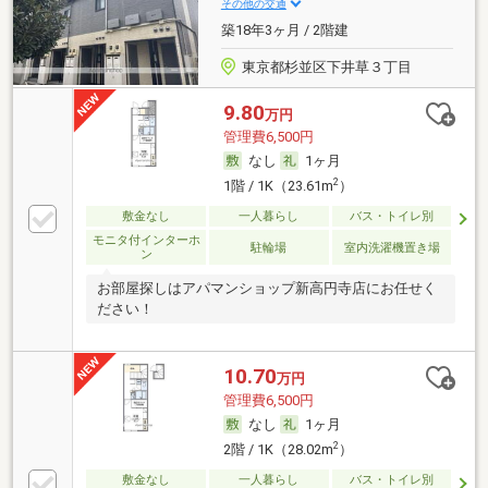
その他の交通
築18年3ヶ月 / 2階建
東京都杉並区下井草３丁目
9.80
万円
管理費6,500円
なし
1ヶ月
2
1階 / 1K（23.61m
）
敷金なし
一人暮らし
バス・トイレ別
モニタ付インターホ
駐輪場
室内洗濯機置き場
ン
お部屋探しはアパマンショップ新高円寺店にお任せく
ださい！
10.70
万円
管理費6,500円
なし
1ヶ月
2
2階 / 1K（28.02m
）
敷金なし
一人暮らし
バス・トイレ別