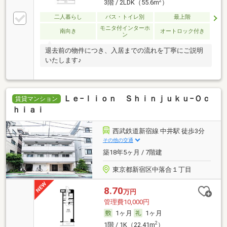
2
3階 / 2LDK（55.6m
）
二人暮らし
バス・トイレ別
最上階
モニタ付インターホ
南向き
オートロック付き
ン
退去前の物件につき、入居までの流れを丁寧にご説明
いたします♪
Ｌｅ−ｌｉｏｎ Ｓｈｉｎｊｕｋｕ−Ｏｃ
賃貸マンション
ｈｉａｉ
西武鉄道新宿線 中井駅 徒歩3分
その他の交通
築18年5ヶ月 / 7階建
東京都新宿区中落合１丁目
8.70
万円
管理費10,000円
1ヶ月
1ヶ月
2
1階 / 1K（22.41m
）