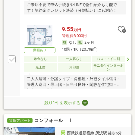
ご来店不要で申込手続きやLINEで物件紹介も可能で
す！契約金クレジット決済（分割払い）にも対応！
9.55
万円
管理費8,000円
なし
2ヶ月
2
10階 / 1K（20.79m
）
動画あり
敷金なし
一人暮らし
バス・トイレ別
モニタ付インターホ
最上階
角部屋
ン
二人入居可・分譲タイプ・角部屋・外観タイル張り・
管理人巡回・最上階・日当り良好・閑静な住宅街・保
証人不要／代行
残り1件を表示する
コンフォール Ｉ
賃貸アパート
西武鉄道新宿線 所沢駅 徒歩6分