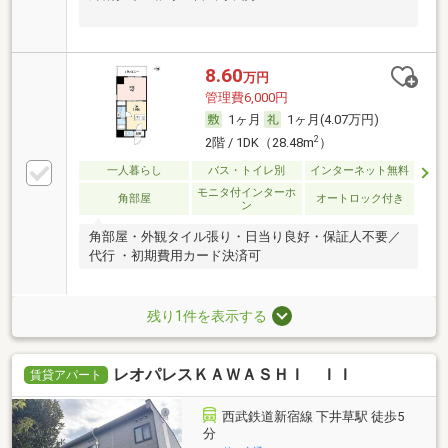
8.60
万円
管理費6,000円
1ヶ月
1ヶ月(4.07万円)
2
2階 / 1DK（28.48m
）
一人暮らし
バス・トイレ別
インターネット無料
モニタ付インターホ
角部屋
オートロック付き
ン
角部屋・外観タイル張り・日当り良好・保証人不要／
代行 ・初期費用カード決済可
残り1件を表示する
レオパレスＫＡＷＡＳＨＩ ＩＩ
賃貸アパート
西武鉄道新宿線 下井草駅 徒歩5
分