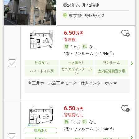
築24年7ヶ月 / 2階建
東京都中野区野方３
6.50
万円
管理費-
1ヶ月
なし
2
1階 / ワンルーム（21.94m
）
礼金なし
一人暮らし
ワンルーム
モニタ付インターホ
バス・トイレ別
室内洗濯機置き場
ン
☆三井ホーム施工☆モニター付きインターホン☆
6.50
万円
管理費なし
1ヶ月
なし
2
2階 / ワンルーム（21.94m
）
動画あり