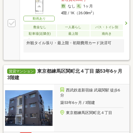
なし
1ヶ月
2
4階 / 1K（26.08m
）
動画あり
敷金なし
一人暮らし
バス・トイレ別
駐車場(近隣含)
最上階
南向き
外観タイル張り・最上階・初期費用カード決済可
東京都練馬区関町北４丁目 築53年6ヶ月
賃貸マンション
3階建
西武鉄道新宿線 武蔵関駅 徒歩6
分
築53年6ヶ月 / 3階建
東京都練馬区関町北４丁目