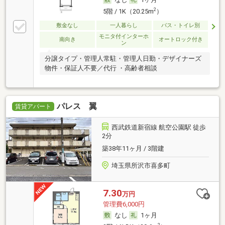
2
5階 / 1K（20.25m
）
敷金なし
一人暮らし
バス・トイレ別
モニタ付インターホ
南向き
オートロック付き
ン
分譲タイプ・管理人常駐・管理人日勤・デザイナーズ
物件・保証人不要／代行 ・高齢者相談
パレス 翼
賃貸アパート
西武鉄道新宿線 航空公園駅 徒歩
2分
築38年11ヶ月 / 3階建
埼玉県所沢市喜多町
7.30
万円
管理費6,000円
なし
1ヶ月