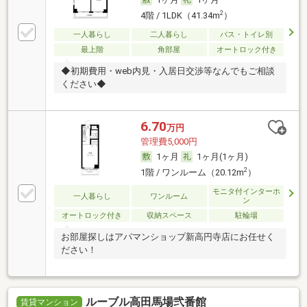
2
4階 / 1LDK（41.34m
）
一人暮らし
二人暮らし
バス・トイレ別
最上階
角部屋
オートロック付き
◆初期費用・web内見・入居日交渉等なんでもご相談
ください◆
6.70
万円
管理費5,000円
1ヶ月
1ヶ月(1ヶ月)
2
1階 / ワンルーム（20.12m
）
モニタ付インターホ
一人暮らし
ワンルーム
ン
オートロック付き
収納スペース
駐輪場
お部屋探しはアパマンショップ新高円寺店にお任せく
ださい！
ルーブル高田馬場弐番館
賃貸マンション