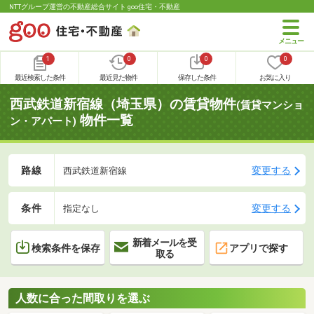
NTTグループ運営の不動産総合サイト goo住宅・不動産
1
0
0
0
最近検索した条件
最近見た物件
保存した条件
お気に入り
西武鉄道新宿線（埼玉県）の賃貸物件
(賃貸マンショ
物件一覧
ン・アパート)
路線
変更する
西武鉄道新宿線
条件
変更する
指定なし
新着メールを受
検索条件を保存
アプリで探す
取る
人数に合った間取りを選ぶ