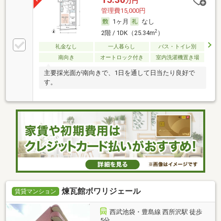
万円
管理費15,000円
1ヶ月
なし
2
2階 / 1DK（25.34m
）
礼金なし
一人暮らし
バス・トイレ別
南向き
オートロック付き
室内洗濯機置き場
主要採光面が南向きで、1日を通して日当たり良好で
す。
煉瓦館ボワリジェール
賃貸マンション
西武池袋・豊島線 西所沢駅 徒歩
5分