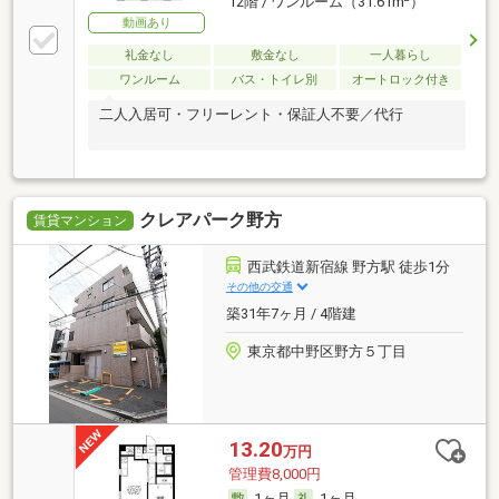
12階 / ワンルーム（31.61m
）
動画あり
礼金なし
敷金なし
一人暮らし
ワンルーム
バス・トイレ別
オートロック付き
二人入居可・フリーレント・保証人不要／代行
クレアパーク野方
賃貸マンション
西武鉄道新宿線 野方駅 徒歩1分
その他の交通
築31年7ヶ月 / 4階建
東京都中野区野方５丁目
13.20
万円
管理費8,000円
1ヶ月
1ヶ月