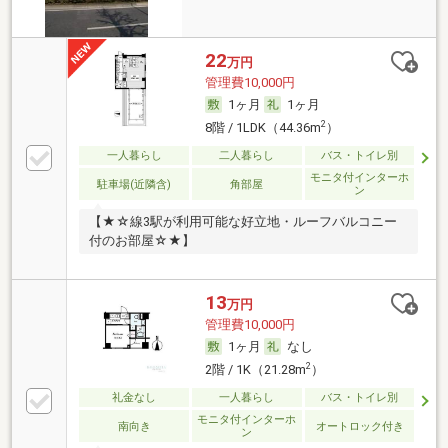
22
万円
管理費10,000円
1ヶ月
1ヶ月
2
8階 / 1LDK（44.36m
）
一人暮らし
二人暮らし
バス・トイレ別
モニタ付インターホ
駐車場(近隣含)
角部屋
ン
【★☆線3駅が利用可能な好立地・ルーフバルコニー
付のお部屋☆★】
13
万円
管理費10,000円
1ヶ月
なし
2
2階 / 1K（21.28m
）
礼金なし
一人暮らし
バス・トイレ別
モニタ付インターホ
南向き
オートロック付き
ン