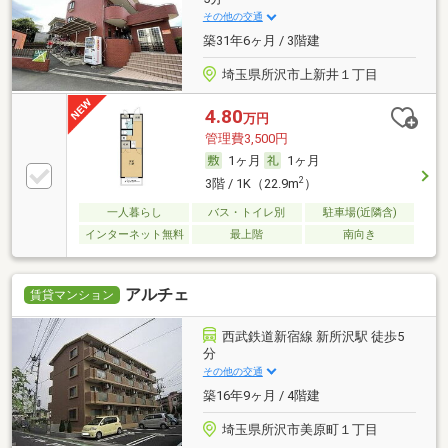
その他の交通
築31年6ヶ月 / 3階建
埼玉県所沢市上新井１丁目
4.80
万円
管理費3,500円
1ヶ月
1ヶ月
2
3階 / 1K（22.9m
）
一人暮らし
バス・トイレ別
駐車場(近隣含)
インターネット無料
最上階
南向き
アルチェ
賃貸マンション
西武鉄道新宿線 新所沢駅 徒歩5
分
その他の交通
築16年9ヶ月 / 4階建
埼玉県所沢市美原町１丁目