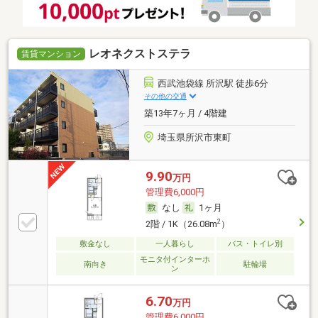
レオネクストステラ
賃貸マンション
西武池袋線 所沢駅 徒歩6分
その他の交通
築13年7ヶ月 / 4階建
埼玉県所沢市東町
9.90
万円
管理費6,000円
なし
1ヶ月
2
2階 / 1K（26.08m
）
敷金なし
一人暮らし
バス・トイレ別
モニタ付インターホ
南向き
駐輪場
ン
6.70
万円
管理費6,000円