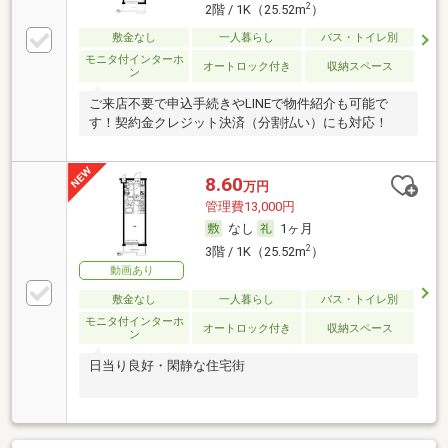
2
2階 / 1K（25.52m
）
敷金なし
一人暮らし
バス・トイレ別
モニタ付インターホ
オートロック付き
収納スペース
ン
ご来店不要で申込手続きやLINEで物件紹介も可能で
す！契約金クレジット決済（分割払い）にも対応！
8.60
万円
管理費13,000円
なし
1ヶ月
2
3階 / 1K（25.52m
）
動画あり
敷金なし
一人暮らし
バス・トイレ別
モニタ付インターホ
オートロック付き
収納スペース
ン
日当り良好・閑静な住宅街