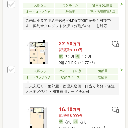
一人暮らし
ワンルーム
駐車場(近隣含)
オートロック付き
駐輪場
室内洗濯機置き場
ご来店不要で申込手続きやLINEで物件紹介も可能で
す！契約金クレジット決済（分割払い）にも対応！
22.60
万円
管理費8,000円
1ヶ月
1ヶ月
2
9階 / 2LDK（41.77m
）
二人暮らし
バス・トイレ別
角部屋
オートロック付き
収納スペース
駐輪場
二人入居可・角部屋・管理人巡回・日当り良好・保証
人不要／代行 ・初期費用カード決済可
16.10
万円
管理費8,000円
なし
なし
2