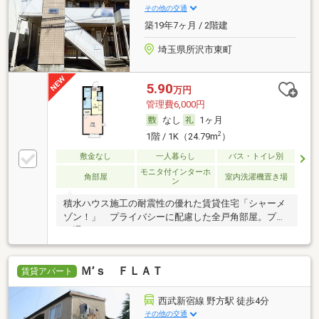
その他の交通
築19年7ヶ月 / 2階建
埼玉県所沢市東町
5.90
万円
管理費6,000円
なし
1ヶ月
2
1階 / 1K（24.79m
）
敷金なし
一人暮らし
バス・トイレ別
モニタ付インターホ
角部屋
室内洗濯機置き場
ン
積水ハウス施工の耐震性の優れた賃貸住宅「シャーメ
ゾン！」 プライバシーに配慮した全戸角部屋。プロ
ぺ通
Ｍ’ｓ ＦＬＡＴ
賃貸アパート
西武新宿線 野方駅 徒歩4分
その他の交通