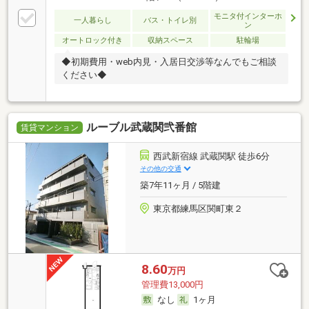
モニタ付インターホ
一人暮らし
バス・トイレ別
ン
オートロック付き
収納スペース
駐輪場
◆初期費用・web内見・入居日交渉等なんでもご相談
ください◆
ルーブル武蔵関弐番館
賃貸マンション
西武新宿線 武蔵関駅 徒歩6分
その他の交通
築7年11ヶ月 / 5階建
東京都練馬区関町東２
8.60
万円
管理費13,000円
なし
1ヶ月