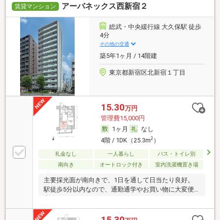
アーバネックス西新宿２
賃貸マンション
総武・中央緩行線 大久保駅 徒歩
4分
その他の交通
築5年1ヶ月 / 14階建
東京都新宿区北新宿１丁目
15.30
万円
管理費15,000円
1ヶ月
なし
2
4階 / 1DK（25.3m
）
礼金なし
一人暮らし
バス・トイレ別
南向き
オートロック付き
室内洗濯機置き場
主要採光面が南向きで、1日を通して日当たり良好。
駅徒歩5分以内なので、通勤通学やお買い物に大変便
利
15.30