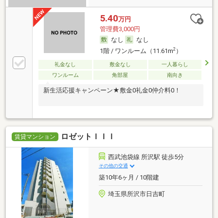
5.40
万円
管理費3,000円
なし
なし
2
1階 / ワンルーム（11.61m
）
礼金なし
敷金なし
一人暮らし
ワンルーム
角部屋
南向き
新生活応援キャンペーン★敷金0礼金0仲介料0！
ロゼットＩＩＩ
賃貸マンション
西武池袋線 所沢駅 徒歩5分
その他の交通
築10年6ヶ月 / 10階建
埼玉県所沢市日吉町