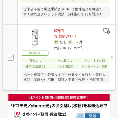
ン
ご来店不要で申込手続きやLINEで物件紹介も可能で
す！契約金クレジット決済（分割払い）にも対応！
8
万円
管理費8,000円
なし
1ヶ月
2
2階 / 1K（25.22m
）
動画あり
敷金なし
一人暮らし
バス・トイレ別
駐車場(近隣含)
ペット相談可
インターネット無料
ペット相談可・分譲タイプ・外観タイル張り・管理人
巡回・閑静な住宅街・保証人不要／代行 ・初期費用カ
ード決済可