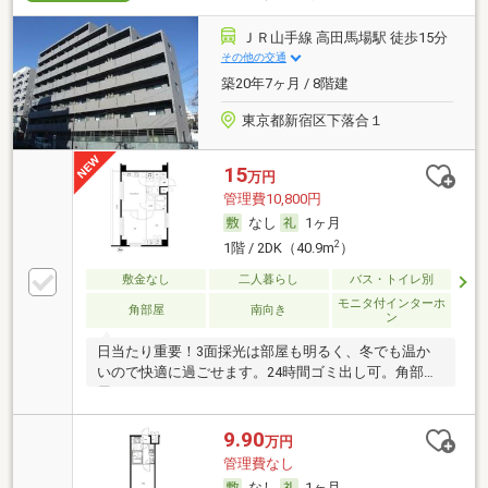
ＪＲ山手線 高田馬場駅 徒歩15分
その他の交通
築20年7ヶ月 / 8階建
東京都新宿区下落合１
15
万円
管理費10,800円
なし
1ヶ月
2
1階 / 2DK（40.9m
）
敷金なし
二人暮らし
バス・トイレ別
モニタ付インターホ
角部屋
南向き
ン
日当たり重要！3面採光は部屋も明るく、冬でも温か
いので快適に過ごせます。24時間ゴミ出し可。角部
屋。
9.90
万円
管理費なし
なし
1ヶ月