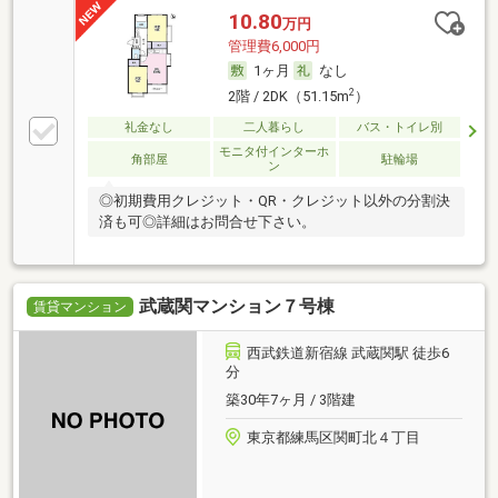
10.80
万円
管理費6,000円
1ヶ月
なし
2
2階 / 2DK（51.15m
）
礼金なし
二人暮らし
バス・トイレ別
モニタ付インターホ
角部屋
駐輪場
ン
◎初期費用クレジット・QR・クレジット以外の分割決
済も可◎詳細はお問合せ下さい。
武蔵関マンション７号棟
賃貸マンション
西武鉄道新宿線 武蔵関駅 徒歩6
分
築30年7ヶ月 / 3階建
東京都練馬区関町北４丁目