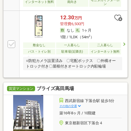
モニタ付インターホ
インターネット無料
南向き
ン
12.30
万円
管理費6,500円
なし
1ヶ月
2
1階 / 1LDK（54m
）
敷金なし
一人暮らし
二人暮らし
バス・トイレ別
駐車場(近隣含)
インターネット無料
○防犯カメラ設置済み 〇宅配ボックス 〇外構オー
トロック付き〇屋根付きオートロック内駐輪場
ブライズ高田馬場
賃貸マンション
西武新宿線 下落合駅 徒歩5分
その他の交通
築16年8ヶ月 / 10階建
東京都新宿区下落合４