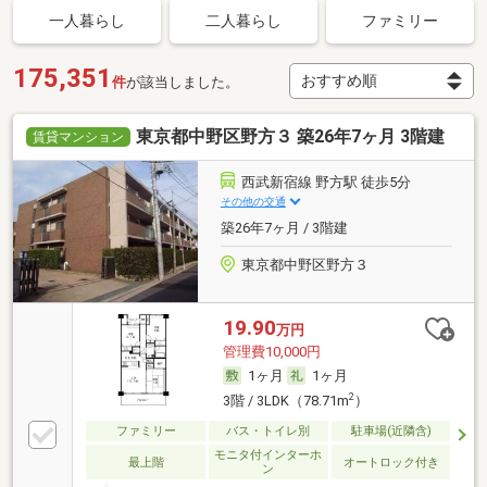
一人暮らし
二人暮らし
ファミリー
175,351
件
が該当しました。
東京都中野区野方３ 築26年7ヶ月 3階建
賃貸マンション
西武新宿線 野方駅 徒歩5分
その他の交通
築26年7ヶ月 / 3階建
東京都中野区野方３
19.90
万円
管理費10,000円
1ヶ月
1ヶ月
2
3階 / 3LDK（78.71m
）
ファミリー
バス・トイレ別
駐車場(近隣含)
モニタ付インターホ
最上階
オートロック付き
ン