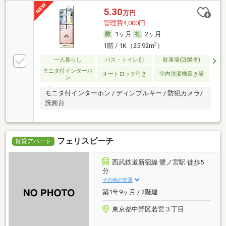
5.30
万円
管理費4,000円
1ヶ月
2ヶ月
2
1階 / 1K（25.92m
）
一人暮らし
バス・トイレ別
駐車場(近隣含)
モニタ付インターホ
オートロック付き
室内洗濯機置き場
ン
モニタ付インターホン / ディンプルキー / 防犯カメラ/
洗面台
フェリスピーチ
賃貸アパート
西武鉄道新宿線 鷺ノ宮駅 徒歩5
分
その他の交通
築1年9ヶ月 / 2階建
東京都中野区若宮３丁目