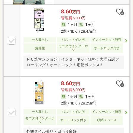
8.60
万円
管理費6,000円
1ヶ月
1ヶ月
2
2階 / 1DK（28.47m
）
一人暮らし
バス・トイレ別
インターネット無料
モニタ付インターホ
角部屋
オートロック付き
ン
ＲＣ造マンション！インターネット無料！大理石調フ
ローリング！オートロック！宅配ボックス！
8.60
万円
管理費6,000円
1ヶ月
1ヶ月
2
2階 / 1DK（28.25m
）
一人暮らし
バス・トイレ別
インターネット無料
モニタ付インターホ
オートロック付き
収納スペース
ン
外観タイル張り・日当り良好