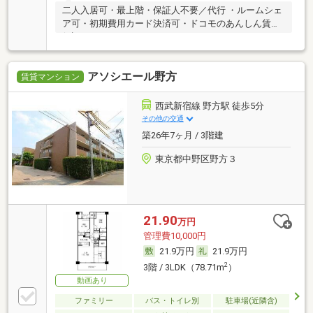
二人入居可・最上階・保証人不要／代行 ・ルームシェ
ア可・初期費用カード決済可・ドコモのあんしん賃貸
保証
アソシエール野方
賃貸マンション
西武新宿線 野方駅 徒歩5分
その他の交通
築26年7ヶ月 / 3階建
東京都中野区野方３
21.90
万円
管理費10,000円
21.9万円
21.9万円
2
3階 / 3LDK（78.71m
）
動画あり
ファミリー
バス・トイレ別
駐車場(近隣含)