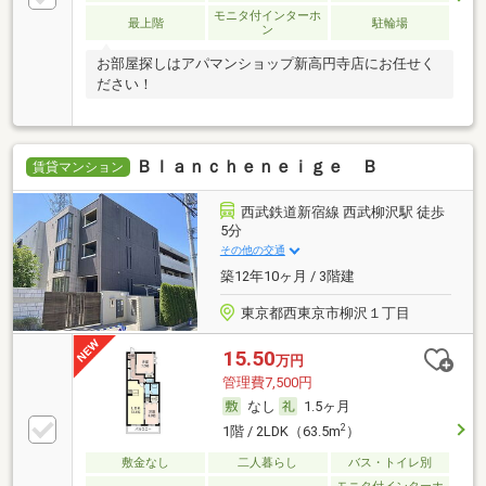
モニタ付インターホ
最上階
駐輪場
ン
お部屋探しはアパマンショップ新高円寺店にお任せく
ださい！
Ｂｌａｎｃｈｅｎｅｉｇｅ Ｂ
賃貸マンション
西武鉄道新宿線 西武柳沢駅 徒歩
5分
その他の交通
築12年10ヶ月 / 3階建
東京都西東京市柳沢１丁目
15.50
万円
管理費7,500円
なし
1.5ヶ月
2
1階 / 2LDK（63.5m
）
敷金なし
二人暮らし
バス・トイレ別