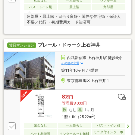
礼金なし
一人暮らし
ワンルーム
バス・トイレ別
最上階
角部屋
角部屋・最上階・日当り良好・閑静な住宅街・保証人
不要／代行 ・初期費用カード決済可
プレール・ドゥーク上石神井
賃貸マンション
西武新宿線 上石神井駅 徒歩6分
その他の交通
築11年10ヶ月 / 4階建
東京都練馬区上石神井１
8
万円
管理費8,000円
なし
1ヶ月
2
1階 / 1K（25.22m
）
敷金なし
一人暮らし
バス・トイレ別
モニタ付インターホ
ペット相談可
インターネット無料