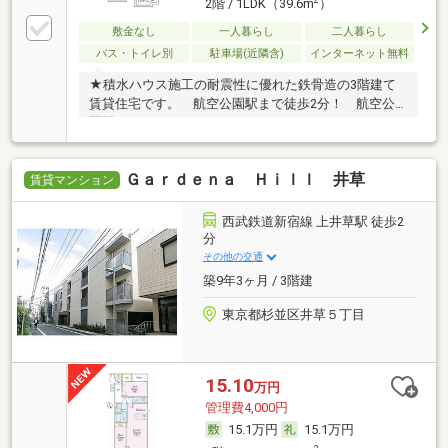
2
2階 / 1LDK（39.6m
）
敷金なし
一人暮らし
二人暮らし
バス・トイレ別
駐車場(近隣含)
インターネット無料
★積水ハウス施工の耐震性に優れた鉄骨造の3階建て
賃貸住宅です。 航空公園駅まで徒歩2分！ 航空公
園駅
Ｇａｒｄｅｎａ Ｈｉｌｌ 井草
賃貸マンション
西武鉄道新宿線 上井草駅 徒歩2
分
その他の交通
築9年3ヶ月 / 3階建
東京都杉並区井草５丁目
15.10
万円
管理費4,000円
15.1万円
15.1万円