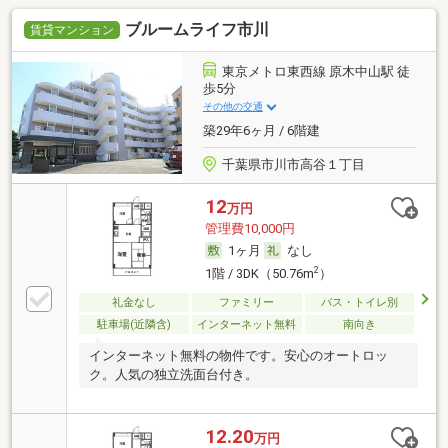
ブルームライフ市川
賃貸マンション
東京メトロ東西線 原木中山駅 徒
歩5分
その他の交通
築29年6ヶ月 / 6階建
千葉県市川市高谷１丁目
12
万円
管理費10,000円
1ヶ月
なし
2
1階 / 3DK（50.76m
）
礼金なし
ファミリー
バス・トイレ別
駐車場(近隣含)
インターネット無料
南向き
インターネット無料の物件です。安心のオートロッ
ク。人気の独立洗面台付き。
12.20
万円