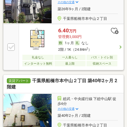
その他の交通
築26年9ヶ月 / 2階建
千葉県船橋市本中山２丁目
6.40
万円
管理費3,000円
1ヶ月
なし
2
2階 / 1K（24.84m
）
礼金なし
一人暮らし
バス・トイレ別
インターネット無料
最上階
収納スペース
千葉県船橋市本中山２丁目 築40年2ヶ月 2
賃貸アパート
階建
総武・中央緩行線 下総中山駅 徒
歩6分
その他の交通
築40年2ヶ月 / 2階建
千葉県船橋市本中山２丁目