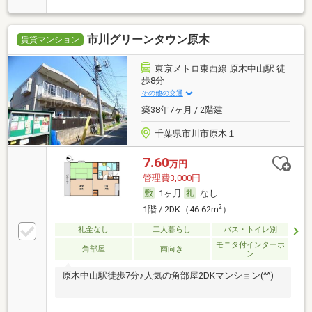
市川グリーンタウン原木
賃貸マンション
東京メトロ東西線 原木中山駅 徒
歩8分
その他の交通
築38年7ヶ月 / 2階建
千葉県市川市原木１
7.60
万円
管理費3,000円
1ヶ月
なし
2
1階 / 2DK（46.62m
）
礼金なし
二人暮らし
バス・トイレ別
モニタ付インターホ
角部屋
南向き
ン
原木中山駅徒歩7分♪人気の角部屋2DKマンション(^^)