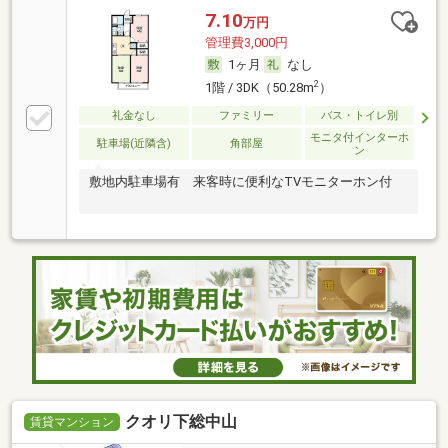
7.10
万円
管理費3,000円
1ヶ月
なし
2
1階 / 3DK（50.28m
）
礼金なし
ファミリー
バス・トイレ別
モニタ付インターホ
駐車場(近隣含)
角部屋
ン
敷地内駐車場有 来客時に便利なTVモニターホン付
クオリ下総中山
賃貸マンション