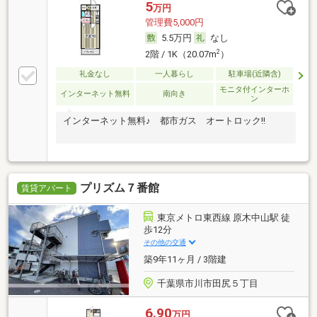
5
万円
管理費5,000円
5.5万円
なし
2
2階 / 1K（20.07m
）
礼金なし
一人暮らし
駐車場(近隣含)
モニタ付インターホ
インターネット無料
南向き
ン
インターネット無料♪ 都市ガス オートロック!!
プリズム７番館
賃貸アパート
東京メトロ東西線 原木中山駅 徒
歩12分
その他の交通
築9年11ヶ月 / 3階建
千葉県市川市田尻５丁目
6.90
万円