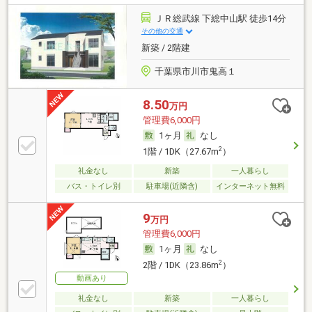
ＪＲ総武線 下総中山駅 徒歩14分
その他の交通
新築 / 2階建
千葉県市川市鬼高１
8.50
万円
管理費6,000円
1ヶ月
なし
2
1階 / 1DK（27.67m
）
礼金なし
新築
一人暮らし
バス・トイレ別
駐車場(近隣含)
インターネット無料
9
万円
管理費6,000円
1ヶ月
なし
2
2階 / 1DK（23.86m
）
動画あり
礼金なし
新築
一人暮らし