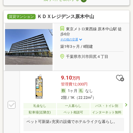
ＫＤＸレジデンス原木中山
賃貸マンション
東京メトロ東西線 原木中山駅 徒
歩6分
その他の交通
築1年3ヶ月 / 8階建
千葉県市川市田尻４丁目
9.10
万円
管理費12,000円
1ヶ月
なし
2
2階 / 1K（22.22m
）
礼金なし
一人暮らし
バス・トイレ別
駐車場(近隣含)
ペット相談可
インターネット無料
ペット可新築♪充実の設備でホテルライクな暮らし。