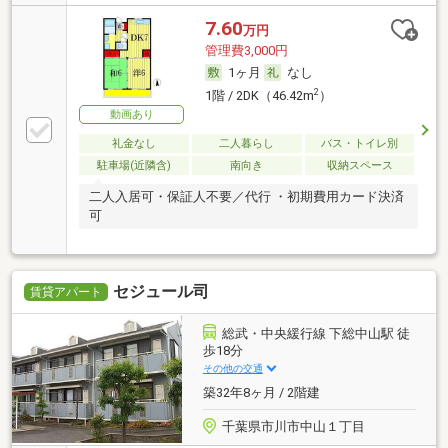
7.60
万円
管理費3,000円
1ヶ月
なし
2
1階 / 2DK（46.42m
）
動画あり
礼金なし
二人暮らし
バス・トイレ別
駐車場(近隣含)
南向き
収納スペース
二人入居可・保証人不要／代行 ・初期費用カード決済
可
セジュール司
賃貸アパート
総武・中央緩行線 下総中山駅 徒
歩18分
その他の交通
築32年8ヶ月 / 2階建
千葉県市川市中山１丁目