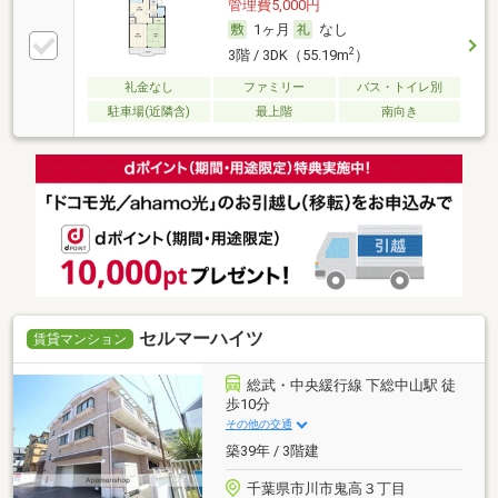
管理費5,000円
1ヶ月
なし
2
3階 / 3DK（55.19m
）
礼金なし
ファミリー
バス・トイレ別
駐車場(近隣含)
最上階
南向き
セルマーハイツ
賃貸マンション
総武・中央緩行線 下総中山駅 徒
歩10分
その他の交通
築39年 / 3階建
千葉県市川市鬼高３丁目