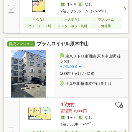
1ヶ月
なし
2
2階 / ワンルーム（25.5m
）
礼金なし
一人暮らし
ワンルーム
バス・トイレ別
インターネット無料
角部屋
プラムロイヤル原木中山
賃貸マンション
東京メトロ東西線 原木中山駅 徒
歩5分
その他の交通
築38年3ヶ月 / 4階建
千葉県船橋市本中山６丁目
17
万円
管理費10,000円
1ヶ月
なし
2
1階 / 3LDK（74m
）