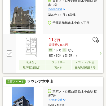
東京メトロ東西線 原木中山駅 徒
歩10分
その他の交通
築30年7ヶ月 / 5階建
千葉県船橋市本中山５丁目
11
万円
管理費7,000円
1ヶ月
なし
2
1階 / 3DK（53.55m
）
礼金なし
ファミリー
バス・トイレ別
駐車場(近隣含)
南向き
室内洗濯機置き場
ラウレア本中山
賃貸アパート
東京メトロ東西線 原木中山駅 徒
歩7分
その他の交通
新築 / 3階建