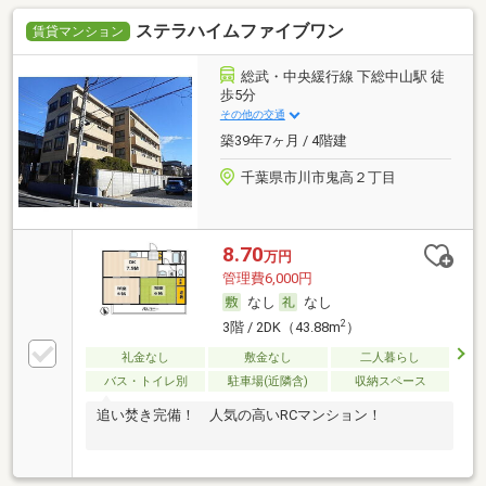
ステラハイムファイブワン
賃貸マンション
総武・中央緩行線 下総中山駅 徒
歩5分
その他の交通
築39年7ヶ月 / 4階建
千葉県市川市鬼高２丁目
8.70
万円
管理費6,000円
なし
なし
2
3階 / 2DK（43.88m
）
礼金なし
敷金なし
二人暮らし
バス・トイレ別
駐車場(近隣含)
収納スペース
追い焚き完備！ 人気の高いRCマンション！