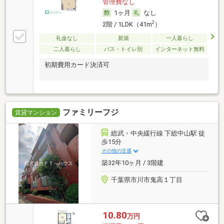
管理費なし
1ヶ月
なし
2
2階 / 1LDK（41m
）
礼金なし
新築
一人暮らし
二人暮らし
バス・トイレ別
インターネット無料
初期費用カード決済可
ファミリーフジ
賃貸マンション
総武・中央緩行線 下総中山駅 徒
歩15分
その他の交通
築32年10ヶ月 / 3階建
千葉県市川市鬼高１丁目
10.80
万円