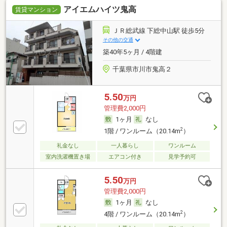
アイエムハイツ鬼高
賃貸マンション
ＪＲ総武線 下総中山駅 徒歩5分
その他の交通
築40年5ヶ月 / 4階建
千葉県市川市鬼高２
5.50
万円
管理費2,000円
1ヶ月
なし
2
1階 / ワンルーム（20.14m
）
礼金なし
一人暮らし
ワンルーム
室内洗濯機置き場
エアコン付き
見学予約可
5.50
万円
管理費2,000円
1ヶ月
なし
2
4階 / ワンルーム（20.14m
）