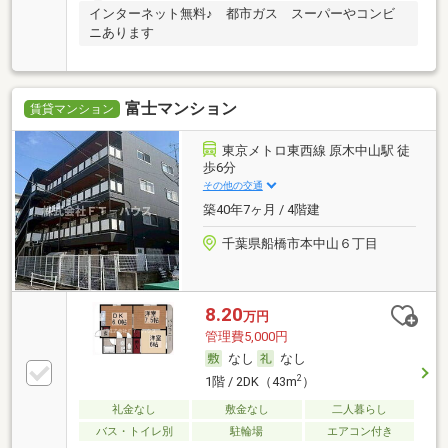
インターネット無料♪ 都市ガス スーパーやコンビ
ニあります
富士マンション
賃貸マンション
東京メトロ東西線 原木中山駅 徒
歩6分
その他の交通
築40年7ヶ月 / 4階建
千葉県船橋市本中山６丁目
8.20
万円
管理費5,000円
なし
なし
2
1階 / 2DK（43m
）
礼金なし
敷金なし
二人暮らし
バス・トイレ別
駐輪場
エアコン付き