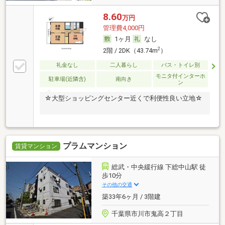
8.60
万円
管理費4,000円
1ヶ月
なし
2
2階 / 2DK（43.74m
）
礼金なし
二人暮らし
バス・トイレ別
モニタ付インターホ
駐車場(近隣含)
南向き
ン
☆大型ショッピングセンター近くで利便性良い立地☆
プラムマンション
賃貸マンション
総武・中央緩行線 下総中山駅 徒
歩10分
その他の交通
築33年6ヶ月 / 3階建
千葉県市川市鬼高２丁目