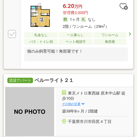
6.20
万円
管理費3,000円
1ヶ月
なし
2
2階 / ワンルーム（29m
）
礼金なし
一人暮らし
ワンルーム
バス・トイレ別
ペット相談可
角部屋
猫のみ飼育可能！角部屋です！
ベルーライト２１
賃貸アパート
東京メトロ東西線 原木中山駅 徒
歩10分
その他の交通
築38年8ヶ月 / 2階建
千葉県市川市田尻４丁目