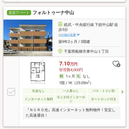
フォルトゥーナ中山
賃貸アパート
総武・中央緩行線 下総中山駅 徒
歩5分
その他の交通
築9年2ヶ月 / 3階建
千葉県船橋市東中山１丁目
7.10
万円
管理費4,000円
1ヶ月
なし
2
1階 / 1K（25.05m
）
礼金なし
一人暮らし
バス・トイレ別
モニタ付インターホ
インターネット無料
オートロック付き
ン
『ＮＵＲＯ光』高速インターネット無料物件！安定し
た高速通信！