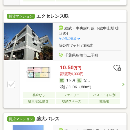
エクセレンス咲
賃貸マンション
総武・中央緩行線 下総中山駅 徒
歩8分
その他の交通
築24年7ヶ月 / 3階建
千葉県船橋市二子町
10.50
万円
管理費6,000円
1ヶ月
なし
2
2階 / 3LDK（58m
）
礼金なし
ファミリー
バス・トイレ別
駐車場(近隣含)
収納スペース
駐輪場
盛大パレス
賃貸マンション