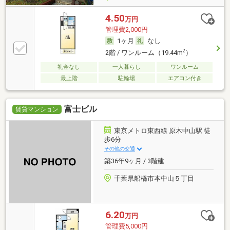
4.50
万円
管理費2,000円
1ヶ月
なし
2
2階 / ワンルーム（19.44m
）
礼金なし
一人暮らし
ワンルーム
最上階
駐輪場
エアコン付き
富士ビル
賃貸マンション
東京メトロ東西線 原木中山駅 徒
歩6分
その他の交通
築36年9ヶ月 / 3階建
千葉県船橋市本中山５丁目
6.20
万円
管理費5,000円