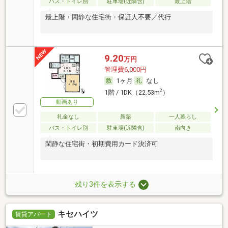
バス・トイレ別
駐車場(近隣含)
最上階
最上階・閑静な住宅街・保証人不要／代行
9.20
万円
管理費6,000円
1ヶ月
なし
2
1階 / 1DK（22.53m
）
動画あり
礼金なし
新築
一人暮らし
バス・トイレ別
駐車場(近隣含)
南向き
閑静な住宅街・初期費用カード決済可
残り3件を表示する
キセハイツ
賃貸アパート