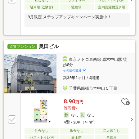
礼金なし
ファミリー
バス・トイレ別
駐車場(近隣含)
駐輪場
室内洗濯機置き場
8月限定 ステップアップキャンペーン実施中！
奥田ビル
賃貸マンション
東京メトロ東西線 原木中山駅 徒
歩8分
その他の交通
築35年2ヶ月 / 4階建
千葉県船橋市本中山５丁目
8.90
万円
管理費-
なし
なし
2
4階 / 2DK（41m
）
礼金なし
敷金なし
二人暮らし
バス・トイレ別
最上階
角部屋