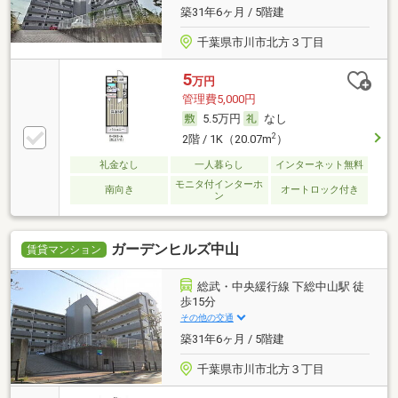
築31年6ヶ月 / 5階建
千葉県市川市北方３丁目
5
万円
管理費5,000円
5.5万円
なし
2
2階 / 1K（20.07m
）
礼金なし
一人暮らし
インターネット無料
モニタ付インターホ
南向き
オートロック付き
ン
ガーデンヒルズ中山
賃貸マンション
総武・中央緩行線 下総中山駅 徒
歩15分
その他の交通
築31年6ヶ月 / 5階建
千葉県市川市北方３丁目