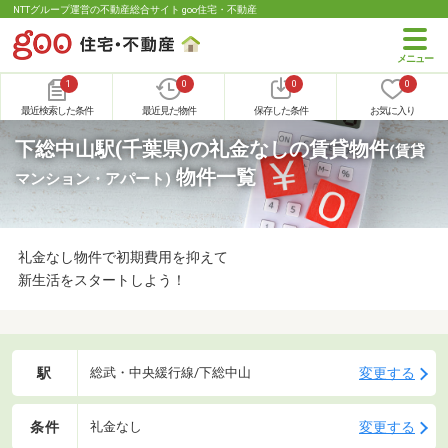
NTTグループ運営の不動産総合サイト goo住宅・不動産
1
0
0
0
最近検索した条件
最近見た物件
保存した条件
お気に入り
下総中山駅(千葉県)の礼金なしの賃貸物件
(賃貸
物件一覧
マンション・アパート)
礼金なし物件で初期費用を抑えて
新生活をスタートしよう！
駅
変更する
総武・中央緩行線/下総中山
条件
変更する
礼金なし