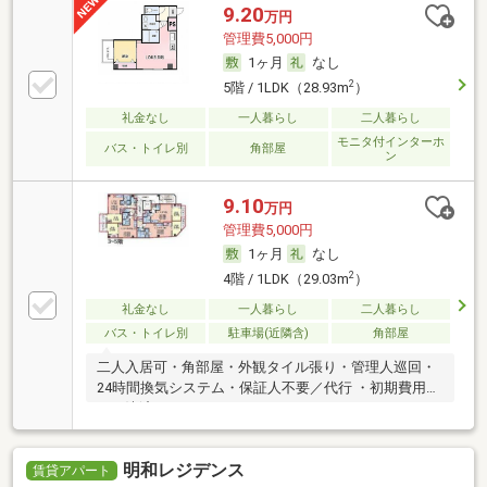
9.20
万円
管理費5,000円
1ヶ月
なし
2
5階 / 1LDK（28.93m
）
礼金なし
一人暮らし
二人暮らし
モニタ付インターホ
バス・トイレ別
角部屋
ン
9.10
万円
管理費5,000円
1ヶ月
なし
2
4階 / 1LDK（29.03m
）
礼金なし
一人暮らし
二人暮らし
バス・トイレ別
駐車場(近隣含)
角部屋
二人入居可・角部屋・外観タイル張り・管理人巡回・
24時間換気システム・保証人不要／代行 ・初期費用カ
ード決済可
明和レジデンス
賃貸アパート