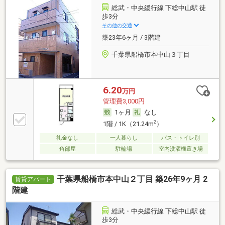
総武・中央緩行線 下総中山駅 徒
歩3分
その他の交通
築23年6ヶ月 / 3階建
千葉県船橋市本中山３丁目
6.20
万円
管理費3,000円
1ヶ月
なし
2
1階 / 1K（21.24m
）
礼金なし
一人暮らし
バス・トイレ別
角部屋
駐輪場
室内洗濯機置き場
千葉県船橋市本中山２丁目 築26年9ヶ月 2
賃貸アパート
階建
総武・中央緩行線 下総中山駅 徒
歩3分