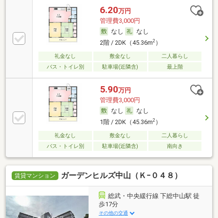
6.20
万円
管理費3,000円
なし
なし
2
2階 / 2DK（45.36m
）
礼金なし
敷金なし
二人暮らし
バス・トイレ別
駐車場(近隣含)
最上階
5.90
万円
管理費3,000円
なし
なし
2
1階 / 2DK（45.36m
）
礼金なし
敷金なし
二人暮らし
バス・トイレ別
駐車場(近隣含)
南向き
ガーデンヒルズ中山（Ｋ−０４８）
賃貸マンション
総武・中央緩行線 下総中山駅 徒
歩17分
その他の交通