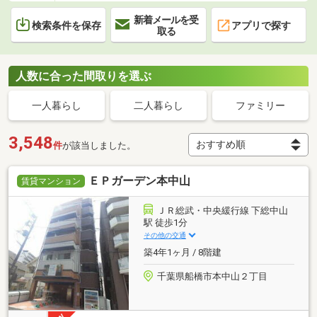
新着メールを受
検索条件を保存
アプリで探す
取る
人数に合った間取りを選ぶ
一人暮らし
二人暮らし
ファミリー
3,548
件
が該当しました。
ＥＰガーデン本中山
賃貸マンション
ＪＲ総武・中央緩行線 下総中山
駅 徒歩1分
その他の交通
築4年1ヶ月 / 8階建
千葉県船橋市本中山２丁目