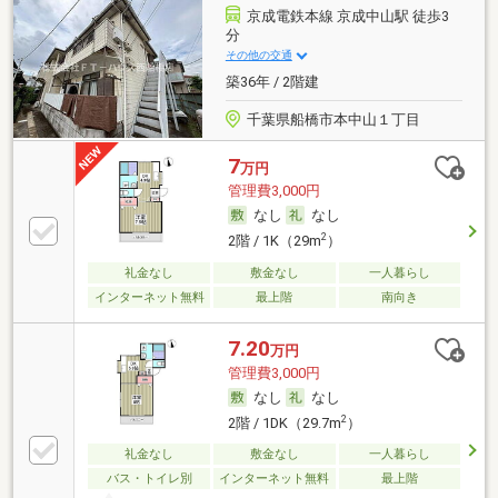
京成電鉄本線 京成中山駅 徒歩3
分
その他の交通
築36年 / 2階建
千葉県船橋市本中山１丁目
7
万円
管理費3,000円
なし
なし
2
2階 / 1K（29m
）
礼金なし
敷金なし
一人暮らし
インターネット無料
最上階
南向き
7.20
万円
管理費3,000円
なし
なし
2
2階 / 1DK（29.7m
）
礼金なし
敷金なし
一人暮らし
バス・トイレ別
インターネット無料
最上階