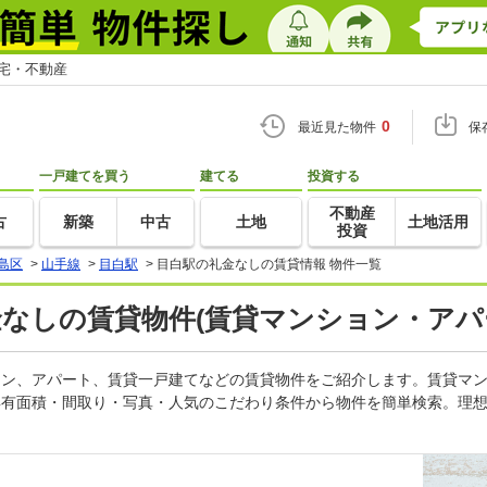
住宅・不動産
0
最近見た物件
保
一戸建てを買う
建てる
投資する
不動産
古
新築
中古
土地
土地活用
投資
島区
>
山手線
>
目白駅
>
目白駅の礼金なしの賃貸情報 物件一覧
金なしの賃貸物件(賃貸マンション・アパ
ション、アパート、賃貸一戸建てなどの賃貸物件をご紹介します。賃貸マ
専有面積・間取り・写真・人気のこだわり条件から物件を簡単検索。理想