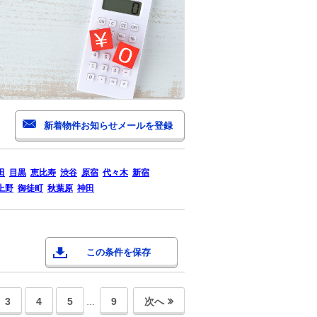
田
目黒
恵比寿
渋谷
原宿
代々木
新宿
上野
御徒町
秋葉原
神田
この条件を保存
3
4
5
9
次へ
…