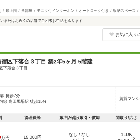
別
最上階
角部屋
モニタ付インターホン
オートロック付き
収納スペース
ンまたはお近くの店舗でご相談お申込を承ります
お気に入り
宿区下落合３丁目 築2年5ヶ月 5階建
区下落合３丁目
駅 徒歩7分
賃貸マンシ
宿線 高田馬場駅 徒歩15分
料
管理費等
敷/礼/保証/敷引・償却
間取り/広さ
なし / なし
1LDK
0
15,000円
万円
2