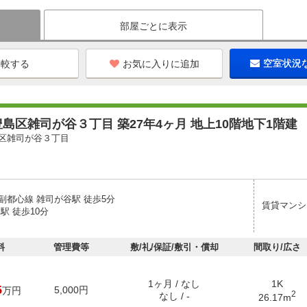
部屋ごとに表示
お気に入りに追加
空室状況
島区雑司が谷３丁目 築27年4ヶ月 地上10階地下1階建
区雑司が谷３丁目
副都心線 雑司が谷駅 徒歩5分
賃貸マンシ
駅 徒歩10分
料
管理費等
敷/礼/保証/敷引・償却
間取り/広さ
1ヶ月 / なし
1K
5
5,000円
万円
2
なし / -
26.17m