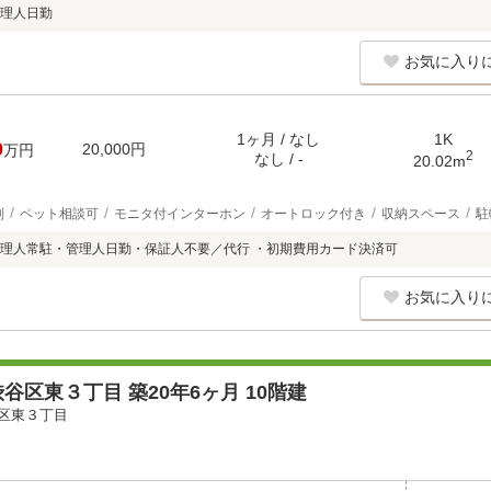
理人日勤
お気に入り
1ヶ月 / なし
1K
0
20,000円
万円
2
なし / -
20.02m
別
ペット相談可
モニタ付インターホン
オートロック付き
収納スペース
駐
理人常駐・管理人日勤・保証人不要／代行 ・初期費用カード決済可
お気に入り
谷区東３丁目 築20年6ヶ月 10階建
区東３丁目