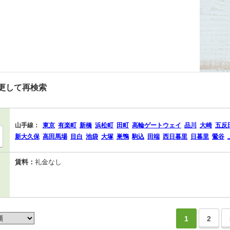
更して再検索
山手線：
東京
有楽町
新橋
浜松町
田町
高輪ゲートウェイ
品川
大崎
五反
新大久保
高田馬場
目白
池袋
大塚
巣鴨
駒込
田端
西日暮里
日暮里
鶯谷
賃料：
礼金なし
1
2