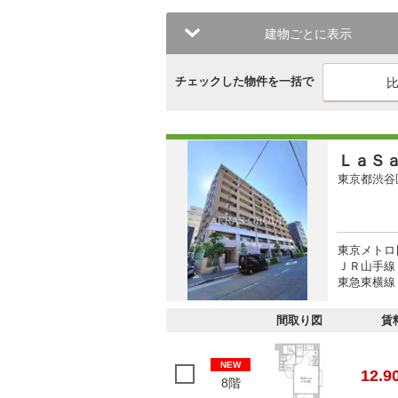
建物ごとに表示
チェックした物件を一括で
ＬａＳ
東京都渋谷
東京メトロ
ＪＲ山手線
東急東横線 
間取り図
賃
NEW
12.9
8階