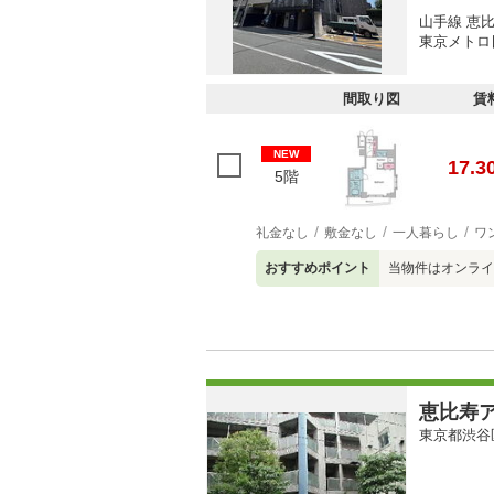
山手線 恵比
東京メトロ
間取り図
賃
NEW
17.3
5階
礼金なし
敷金なし
一人暮らし
ワ
おすすめポイント
当物件はオンライ
恵比寿
東京都渋谷