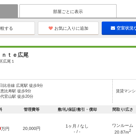
部屋ごとに表示
お気に入りに追加
空室状況
ａｎｔｅ広尾
区広尾１
日比谷線 広尾駅 徒歩9分
 恵比寿駅 徒歩9分
賃貸マンシ
代官山駅 徒歩20分
料
管理費等
敷/礼/保証/敷引・償却
間取り/広さ
ワンルーム
1ヶ月 / なし
0
20,000円
万円
2
- / -
20.87m