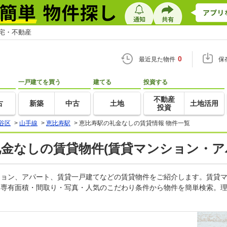
住宅・不動産
0
最近見た物件
保
一戸建てを買う
建てる
投資する
不動産
古
新築
中古
土地
土地活用
投資
谷区
>
山手線
>
恵比寿駅
>
恵比寿駅の礼金なしの賃貸情報 物件一覧
礼金なしの賃貸物件(賃貸マンション・ア
ンション、アパート、賃貸一戸建てなどの賃貸物件をご紹介します。賃貸
・専有面積・間取り・写真・人気のこだわり条件から物件を簡単検索。理