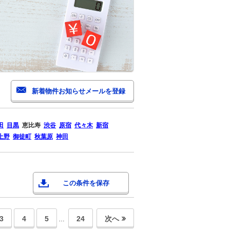
田
目黒
恵比寿
渋谷
原宿
代々木
新宿
上野
御徒町
秋葉原
神田
この条件を保存
3
4
5
24
次へ
…