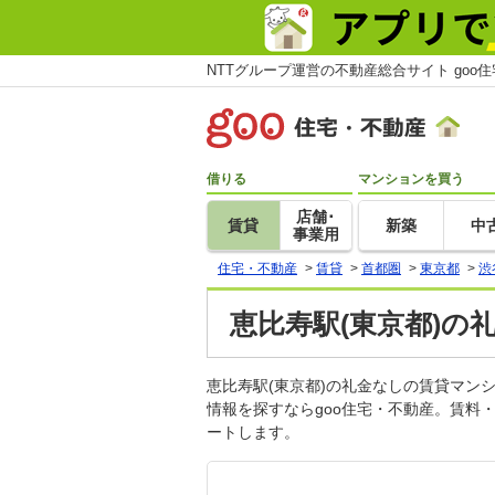
NTTグループ運営の不動産総合サイト goo
借りる
マンションを買う
店舗･
賃貸
新築
中
事業用
住宅・不動産
>
賃貸
>
首都圏
>
東京都
>
渋
恵比寿駅(東京都)の
恵比寿駅(東京都)の礼金なしの賃貸マ
情報を探すならgoo住宅・不動産。賃料
ートします。