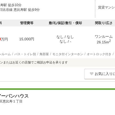
寿駅 徒歩10分
賃貸マンシ
日比谷線 恵比寿駅 徒歩9分
料
管理費等
敷/礼/保証/敷引・償却
間取り/広さ
ワンルーム
なし / なし
0
15,000円
万円
2
なし / -
26.15m
ンルーム
バス・トイレ別
角部屋
モニタ付インターホン
オートロック付き
ンまたはお近くの店舗でご相談お申込を承ります
お気に入り
アーバンハウス
区恵比寿１丁目