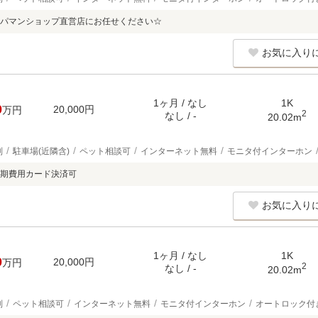
パマンショップ直営店にお任せください☆
お気に入り
1ヶ月 / なし
1K
0
20,000円
万円
2
なし / -
20.02m
別
駐車場(近隣含)
ペット相談可
インターネット無料
モニタ付インターホン
期費用カード決済可
お気に入り
1ヶ月 / なし
1K
0
20,000円
万円
2
なし / -
20.02m
別
ペット相談可
インターネット無料
モニタ付インターホン
オートロック付