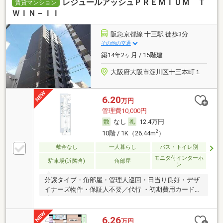
レジュールアッシュＰＲＥＭＩＵＭ Ｔ
賃貸マンション
ＷＩＮ－ＩＩ
阪急京都線 十三駅 徒歩3分
その他の交通
築14年2ヶ月 / 15階建
大阪府大阪市淀川区十三本町１
6.20
万円
管理費10,000円
なし
12.4万円
2
10階 / 1K（26.44m
）
敷金なし
一人暮らし
バス・トイレ別
モニタ付インターホ
駐車場(近隣含)
角部屋
ン
分譲タイプ・角部屋・管理人巡回・日当り良好・デザ
イナーズ物件・保証人不要／代行 ・初期費用カード決
済可
6.26
万円