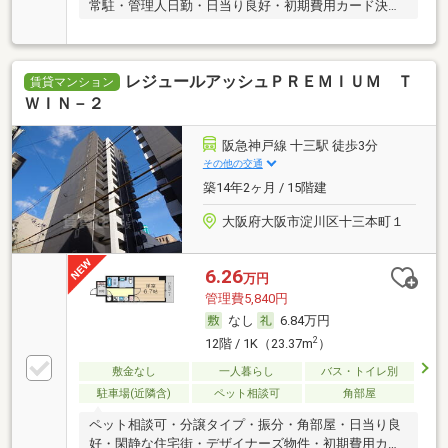
常駐・管理人日勤・日当り良好・初期費用カード決済
可
レジュールアッシュＰＲＥＭＩＵＭ Ｔ
賃貸マンション
ＷＩＮ－２
阪急神戸線 十三駅 徒歩3分
その他の交通
築14年2ヶ月 / 15階建
大阪府大阪市淀川区十三本町１
6.26
万円
管理費5,840円
なし
6.84万円
2
12階 / 1K（23.37m
）
敷金なし
一人暮らし
バス・トイレ別
駐車場(近隣含)
ペット相談可
角部屋
ペット相談可・分譲タイプ・振分・角部屋・日当り良
好・閑静な住宅街・デザイナーズ物件・初期費用カー