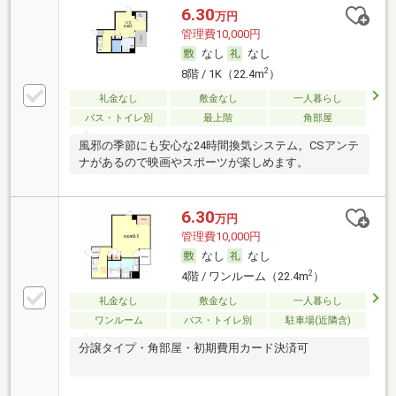
6.30
万円
管理費10,000円
なし
なし
2
8階 / 1K（22.4m
）
礼金なし
敷金なし
一人暮らし
バス・トイレ別
最上階
角部屋
風邪の季節にも安心な24時間換気システム。CSアンテ
ナがあるので映画やスポーツが楽しめます。
6.30
万円
管理費10,000円
なし
なし
2
4階 / ワンルーム（22.4m
）
礼金なし
敷金なし
一人暮らし
ワンルーム
バス・トイレ別
駐車場(近隣含)
分譲タイプ・角部屋・初期費用カード決済可