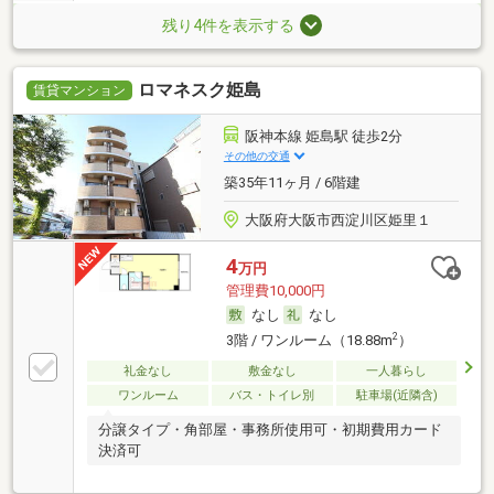
残り4件を表示する
ロマネスク姫島
賃貸マンション
阪神本線 姫島駅 徒歩2分
その他の交通
築35年11ヶ月 / 6階建
大阪府大阪市西淀川区姫里１
4
万円
管理費10,000円
なし
なし
2
3階 / ワンルーム（18.88m
）
礼金なし
敷金なし
一人暮らし
ワンルーム
バス・トイレ別
駐車場(近隣含)
分譲タイプ・角部屋・事務所使用可・初期費用カード
決済可