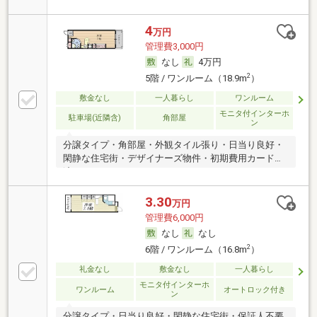
4
万円
管理費3,000円
なし
4万円
2
5階 / ワンルーム（18.9m
）
敷金なし
一人暮らし
ワンルーム
モニタ付インターホ
駐車場(近隣含)
角部屋
ン
分譲タイプ・角部屋・外観タイル張り・日当り良好・
閑静な住宅街・デザイナーズ物件・初期費用カード決
済可
3.30
万円
管理費6,000円
なし
なし
2
6階 / ワンルーム（16.8m
）
礼金なし
敷金なし
一人暮らし
モニタ付インターホ
ワンルーム
オートロック付き
ン
分譲タイプ・日当り良好・閑静な住宅街・保証人不要