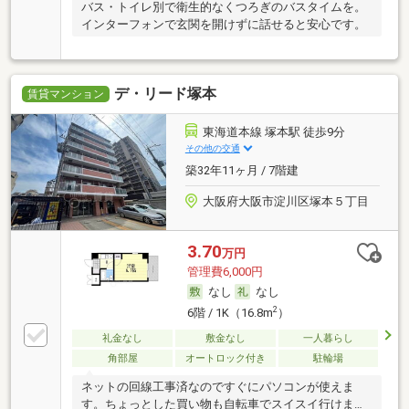
バス・トイレ別で衛生的なくつろぎのバスタイムを。
インターフォンで玄関を開けずに話せると安心です。
デ・リード塚本
賃貸マンション
東海道本線 塚本駅 徒歩9分
その他の交通
築32年11ヶ月 / 7階建
大阪府大阪市淀川区塚本５丁目
3.70
万円
管理費6,000円
なし
なし
2
6階 / 1K（16.8m
）
礼金なし
敷金なし
一人暮らし
角部屋
オートロック付き
駐輪場
ネットの回線工事済なのですぐにパソコンが使えま
す。ちょっとした買い物も自転車でスイスイ行けま