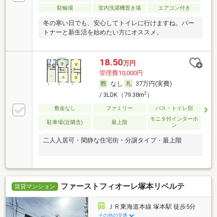
駐輪場
室内洗濯機置き場
エアコン付き
冬の寒い日でも、安心してトイレに行けますね。パー
トナーと新生活を始めたい方にオススメ。
18.50
万円
管理費10,000円
なし
37万円(実費)
2
/ 3LDK（79.38m
）
敷金なし
ファミリー
バス・トイレ別
モニタ付インターホ
駐車場(近隣含)
最上階
ン
二人入居可・閑静な住宅街・分譲タイプ・最上階
ファーストフィオーレ塚本リベルテ
賃貸マンション
ＪＲ東海道本線 塚本駅 徒歩5分
その他の交通