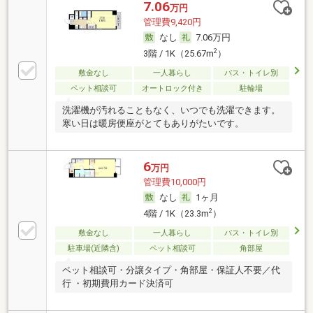
7.06
万円
管理費9,420円
なし
7.06万円
2
3階 / 1K（25.67m
）
敷金なし
一人暮らし
バス・トイレ別
ペット相談可
オートロック付き
駐輪場
洗濯機が汚れることもなく、いつでも洗濯できます。
寒い日は暖房便座がとてもありがたいです。
6
万円
管理費10,000円
なし
1ヶ月
2
4階 / 1K（23.3m
）
敷金なし
一人暮らし
バス・トイレ別
駐車場(近隣含)
ペット相談可
角部屋
ペット相談可・分譲タイプ・角部屋・保証人不要／代
行 ・初期費用カード決済可