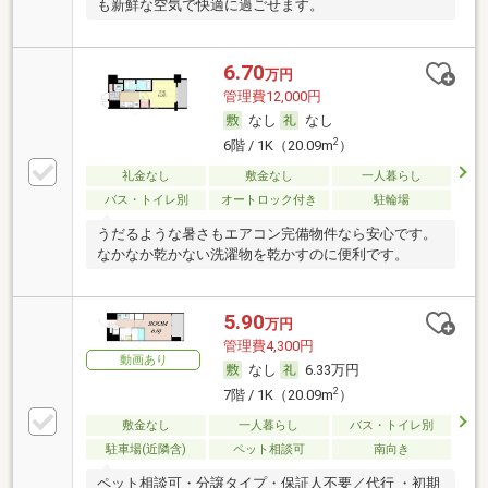
も新鮮な空気で快適に過ごせます。
6.70
万円
管理費12,000円
なし
なし
2
6階 / 1K（20.09m
）
礼金なし
敷金なし
一人暮らし
バス・トイレ別
オートロック付き
駐輪場
うだるような暑さもエアコン完備物件なら安心です。
なかなか乾かない洗濯物を乾かすのに便利です。
5.90
万円
管理費4,300円
動画あり
なし
6.33万円
2
7階 / 1K（20.09m
）
敷金なし
一人暮らし
バス・トイレ別
駐車場(近隣含)
ペット相談可
南向き
ペット相談可・分譲タイプ・保証人不要／代行 ・初期