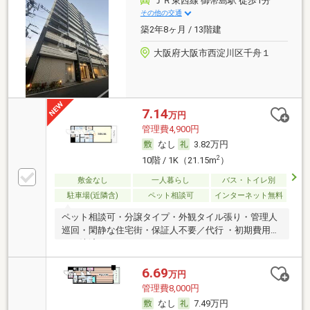
ＪＲ東西線 御幣島駅 徒歩1分
その他の交通
築2年8ヶ月 / 13階建
大阪府大阪市西淀川区千舟１
7.14
万円
管理費4,900円
なし
3.82万円
2
10階 / 1K（21.15m
）
敷金なし
一人暮らし
バス・トイレ別
駐車場(近隣含)
ペット相談可
インターネット無料
ペット相談可・分譲タイプ・外観タイル張り・管理人
巡回・閑静な住宅街・保証人不要／代行 ・初期費用カ
ード決済可
6.69
万円
管理費8,000円
なし
7.49万円