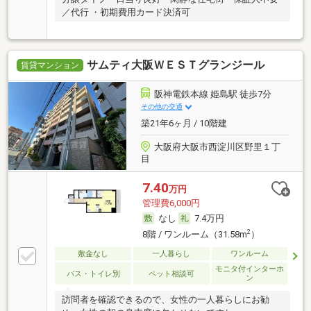
／代行 ・初期費用カード決済可
サムティ大阪ＷＥＳＴグランジール
賃貸マンション
阪神電鉄本線 姫島駅 徒歩7分
その他の交通
築21年6ヶ月 / 10階建
大阪府大阪市西淀川区野里１丁
目
7.40
万円
管理費6,000円
なし
7.4万円
2
8階 / ワンルーム（31.58m
）
敷金なし
一人暮らし
ワンルーム
モニタ付インターホ
バス・トイレ別
ペット相談可
ン
訪問者を確認できるので、女性の一人暮らしにお勧