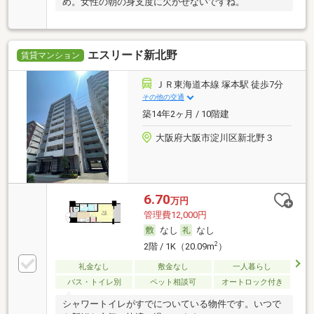
め。女性の朝の身支度に欠かせないですね。
エスリード新北野
賃貸マンション
ＪＲ東海道本線 塚本駅 徒歩7分
その他の交通
築14年2ヶ月 / 10階建
大阪府大阪市淀川区新北野３
6.70
万円
管理費12,000円
なし
なし
2
2階 / 1K（20.09m
）
礼金なし
敷金なし
一人暮らし
バス・トイレ別
ペット相談可
オートロック付き
シャワートイレがすでについている物件です。いつで