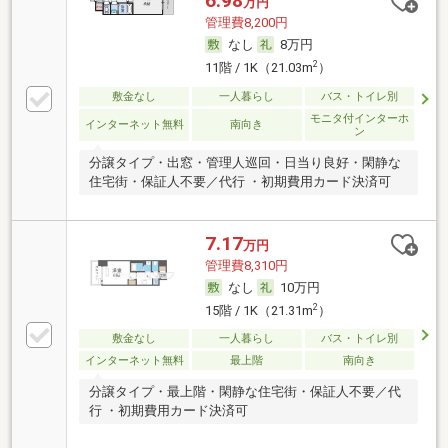
6.98
万円
管理費8,200円
なし
8万円
2
11階 / 1K（21.03m
）
敷金なし
一人暮らし
バス・トイレ別
モニタ付インターホ
インターネット無料
南向き
ン
分譲タイプ・出窓・管理人巡回・日当り良好・閑静な
住宅街・保証人不要／代行 ・初期費用カード決済可
7.17
万円
管理費8,310円
なし
10万円
2
15階 / 1K（21.31m
）
敷金なし
一人暮らし
バス・トイレ別
インターネット無料
最上階
南向き
分譲タイプ・最上階・閑静な住宅街・保証人不要／代
行 ・初期費用カード決済可