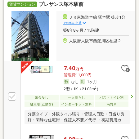
プレサンス塚本駅前
賃貸マンション
ＪＲ東海道本線 塚本駅 徒歩1分
その他の交通
築8年8ヶ月 / 15階建
大阪府大阪市西淀川区柏里２
7.40
万円
管理費11,000円
なし
1ヶ月
2
2階 / 1K（21.03m
）
敷金なし
一人暮らし
バス・トイレ別
駐車場(近隣含)
インターネット無料
南向き
分譲タイプ・外観タイル張り・管理人日勤・日当り良
好・閑静な住宅街・保証人不要／代行 ・初期費用カー
ド決済可