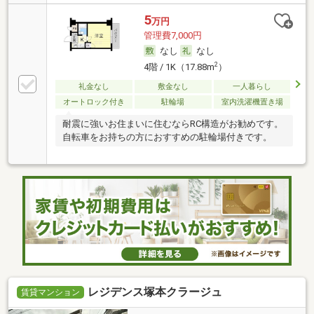
5
万円
管理費7,000円
なし
なし
2
4階 / 1K（17.88m
）
礼金なし
敷金なし
一人暮らし
オートロック付き
駐輪場
室内洗濯機置き場
耐震に強いお住まいに住むならRC構造がお勧めです。
自転車をお持ちの方におすすめの駐輪場付きです。
レジデンス塚本クラージュ
賃貸マンション