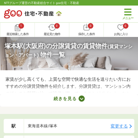
NTTグループ運営の不動産総合サイト goo住宅・不動産
1
0
0
0
最近検索した条件
最近見た物件
保存した条件
お気に入り
塚本駅(大阪府)の分譲賃貸の賃貸物件
(賃貸マンシ
物件一覧
ョン・アパート)
家賃が少し高くても、上質な空間で快適な生活を送りたい方にお
すすめの分譲賃貸物件を紹介します。分譲賃貸は、マンション内
のほかのお部屋に比べて設備が整っていることがポイント。なか
続きを見る
には高級感のある内装に整えられた物件もあるので、グレードの
高いお部屋に住みたい方におすすめですよ。特徴の異なる分譲賃
貸物件のなかから、気になるお部屋を見つけてくださいね。
駅
変更する
東海道本線/塚本