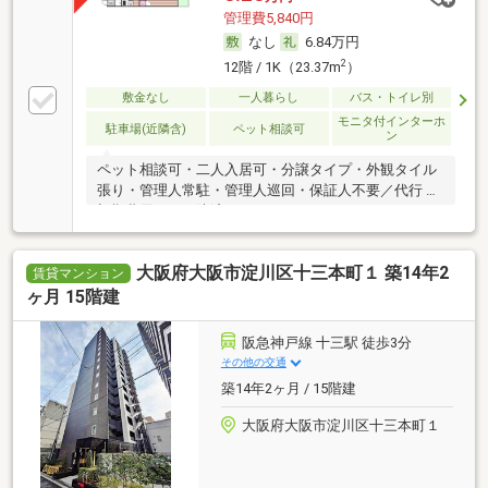
管理費5,840円
なし
6.84万円
2
12階 / 1K（23.37m
）
敷金なし
一人暮らし
バス・トイレ別
モニタ付インターホ
駐車場(近隣含)
ペット相談可
ン
ペット相談可・二人入居可・分譲タイプ・外観タイル
張り・管理人常駐・管理人巡回・保証人不要／代行 ・
初期費用カード決済可
大阪府大阪市淀川区十三本町１ 築14年2
賃貸マンション
ヶ月 15階建
阪急神戸線 十三駅 徒歩3分
その他の交通
築14年2ヶ月 / 15階建
大阪府大阪市淀川区十三本町１