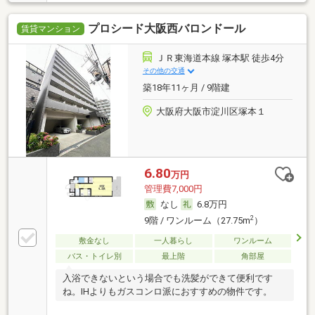
プロシード大阪西バロンドール
賃貸マンション
ＪＲ東海道本線 塚本駅 徒歩4分
その他の交通
築18年11ヶ月 / 9階建
大阪府大阪市淀川区塚本１
6.80
万円
管理費7,000円
なし
6.8万円
2
9階 / ワンルーム（27.75m
）
敷金なし
一人暮らし
ワンルーム
バス・トイレ別
最上階
角部屋
入浴できないという場合でも洗髪ができて便利です
ね。IHよりもガスコンロ派におすすめの物件です。