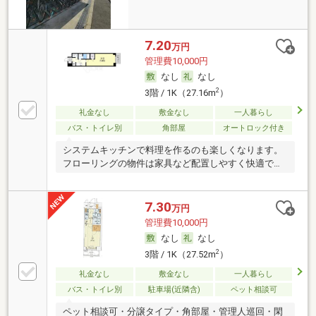
7.20
万円
管理費10,000円
なし
なし
2
3階 / 1K（27.16m
）
礼金なし
敷金なし
一人暮らし
バス・トイレ別
角部屋
オートロック付き
システムキッチンで料理を作るのも楽しくなります。
フローリングの物件は家具など配置しやすく快適で
す。
7.30
万円
管理費10,000円
なし
なし
2
3階 / 1K（27.52m
）
礼金なし
敷金なし
一人暮らし
バス・トイレ別
駐車場(近隣含)
ペット相談可
ペット相談可・分譲タイプ・角部屋・管理人巡回・閑