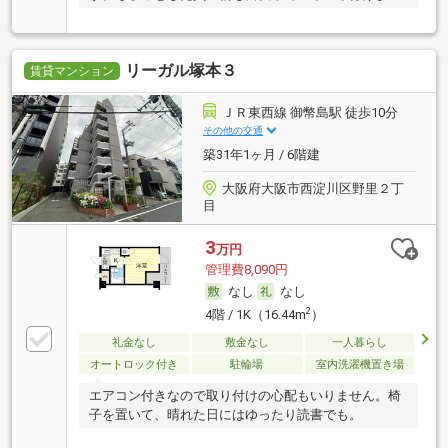
す。
リーガル塚本３
賃貸マンション
ＪＲ東西線 御幣島駅 徒歩10分
その他の交通
築31年1ヶ月 / 6階建
大阪府大阪市西淀川区野里２丁
目
3
万円
管理費8,090円
なし
なし
2
4階 / 1K（16.44m
）
礼金なし
敷金なし
一人暮らし
オートロック付き
駐輪場
室内洗濯機置き場
エアコン付きなので取り付けの心配もいりません。椅
子を置いて、晴れた日にはゆったり読書でも。