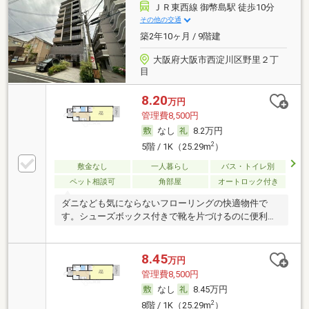
ＪＲ東西線 御幣島駅 徒歩10分
その他の交通
築2年10ヶ月 / 9階建
大阪府大阪市西淀川区野里２丁
目
8.20
万円
管理費8,500円
なし
8.2万円
2
5階 / 1K（25.29m
）
敷金なし
一人暮らし
バス・トイレ別
ペット相談可
角部屋
オートロック付き
ダニなども気にならないフローリングの快適物件で
す。シューズボックス付きで靴を片づけるのに便利で
すね。
8.45
万円
管理費8,500円
なし
8.45万円
2
8階 / 1K（25.29m
）