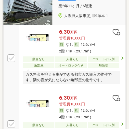
築2年11ヶ月 / 6階建
大阪府大阪市淀川区塚本１
6.30
万円
管理費10,000円
なし
12.6万円
2
2階 / 1K（23.17m
）
敷金なし
一人暮らし
バス・トイレ別
角部屋
オートロック付き
駐輪場
ガス料金を抑える事ができる都市ガス導入の物件で
す。隣の音が気にならない角部屋の物件です。
6.30
万円
管理費10,000円
なし
12.6万円
2
4階 / 1K（23.17m
）
敷金なし
一人暮らし
バス・トイレ別