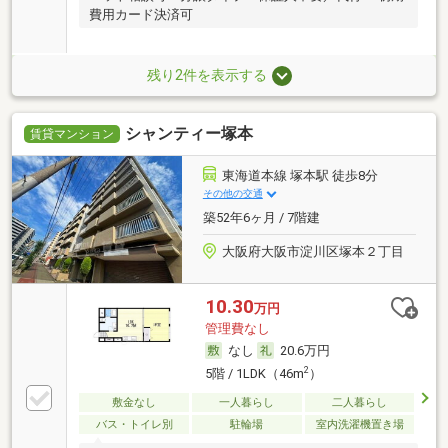
費用カード決済可
残り2件を表示する
シャンティー塚本
賃貸マンション
東海道本線 塚本駅 徒歩8分
その他の交通
築52年6ヶ月 / 7階建
大阪府大阪市淀川区塚本２丁目
10.30
万円
管理費なし
なし
20.6万円
2
5階 / 1LDK（46m
）
敷金なし
一人暮らし
二人暮らし
バス・トイレ別
駐輪場
室内洗濯機置き場