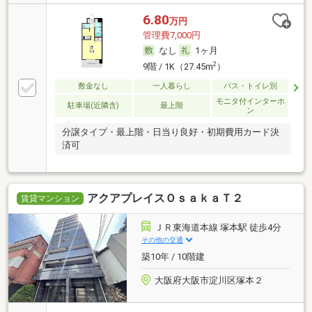
6.80
万円
管理費7,000円
なし
1ヶ月
2
9階 / 1K（27.45m
）
敷金なし
一人暮らし
バス・トイレ別
モニタ付インターホ
駐車場(近隣含)
最上階
ン
分譲タイプ・最上階・日当り良好・初期費用カード決
済可
アクアプレイスＯｓａｋａＴ２
賃貸マンション
ＪＲ東海道本線 塚本駅 徒歩4分
その他の交通
築10年 / 10階建
大阪府大阪市淀川区塚本２