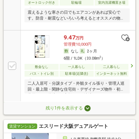
オートロック付き
駐輪場
室内洗濯機置き場
震えるような寒さの日でもエアコンがあれば安心で
す。防音・耐震などいろいろ考えるとオススメの物件
です。
9.47
万円
管理費10,000円
なし
2ヶ月
2
6階 / 1LDK（33.08m
）
敷金なし
一人暮らし
二人暮らし
バス・トイレ別
駐車場(近隣含)
インターネット無料
二人入居可・分譲タイプ・外観タイル張り・管理人巡
回・最上階・閑静な住宅街・デザイナーズ物件・初期
費用カード決済可・家賃カード決済可
残り1件を表示する
エスリード大阪デュアルゲート
賃貸マンション