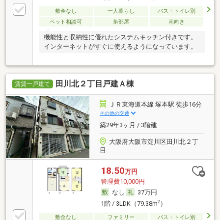
敷金なし
一人暮らし
バス・トイレ別
ペット相談可
角部屋
南向き
機能性と収納性に優れたシステムキッチン付きです。
インターネットがすぐに使えるようになっています。
田川北２丁目戸建Ａ棟
賃貸一戸建て
ＪＲ東海道本線 塚本駅 徒歩16分
その他の交通
築29年3ヶ月 / 3階建
大阪府大阪市淀川区田川北２丁
目
18.50
万円
管理費10,000円
なし
37万円
2
1階 / 3LDK（79.38m
）
敷金なし
ファミリー
バス・トイレ別