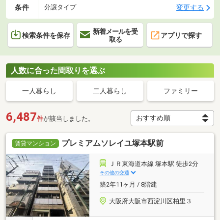
条件
変更する
分譲タイプ
新着メールを受
検索条件を保存
アプリで探す
取る
人数に合った間取りを選ぶ
一人暮らし
二人暮らし
ファミリー
6,487
件
が該当しました。
プレミアムソレイユ塚本駅前
賃貸マンション
ＪＲ東海道本線 塚本駅 徒歩2分
その他の交通
築2年11ヶ月 / 8階建
大阪府大阪市西淀川区柏里３