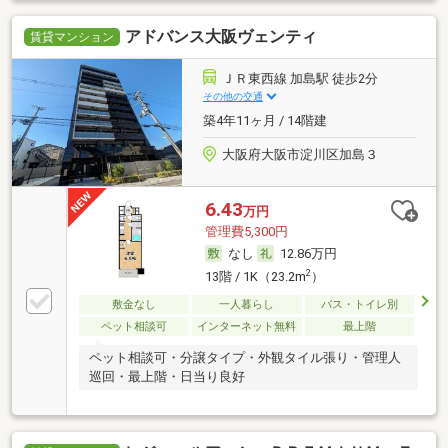
アドバンス大阪ヴェンティ
賃貸マンション
ＪＲ東西線 加島駅 徒歩2分
その他の交通
築4年11ヶ月 / 14階建
大阪府大阪市淀川区加島３
6.43
万円
管理費5,300円
なし
12.86万円
2
13階 / 1K（23.2m
）
敷金なし
一人暮らし
バス・トイレ別
ペット相談可
インターネット無料
最上階
ペット相談可・分譲タイプ・外観タイル張り・管理人
巡回・最上階・日当り良好