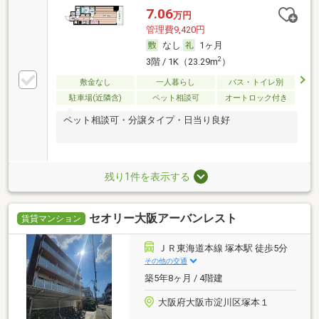
7.06
万円
管理費9,420円
なし
1ヶ月
2
3階 / 1K（23.29m
）
敷金なし
一人暮らし
バス・トイレ別
駐車場(近隣含)
ペット相談可
オートロック付き
ペット相談可・分譲タイプ・日当り良好
残り1件を表示する
セオリー大阪アーバンレスト
賃貸マンション
ＪＲ東海道本線 塚本駅 徒歩5分
その他の交通
築5年8ヶ月 / 4階建
大阪府大阪市淀川区塚本１