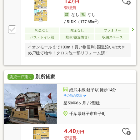
12
万円
管理費-
なし
なし
2
/ 5LDK（177.65m
）
礼金なし
敷金なし
ファミリー
バス・トイレ別
駐車場(近隣含)
収納スペース
イオンモールまで180m！買い物便利♪国道沿いの大き
め戸建て物件！クロス他一部リフォーム済！
別所貸家
賃貸一戸建て
総武本線 銚子駅 徒歩14分
その他の交通
築58年6ヶ月 / 2階建
千葉県銚子市唐子町
4.40
万円
管理費-