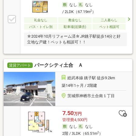
なし
なし
2
/ 2LDK（67.19m
）
礼金なし
敷金なし
二人暮らし
バス・トイレ別
駐車場(近隣含)
ペット相談可
☆2024年10月リフォーム済☆JR銚子駅徒歩14分と好
立地な戸建！ペットも相談可！！
パークシティ土合 Ａ
賃貸アパート
総武本線 銚子駅 徒歩9.2km
築14年1ヶ月 / 2階建
茨城県神栖市土合南１丁目
7.50
万円
管理費4,500円
なし
なし
2
2階 / 3LDK（65.51m
）