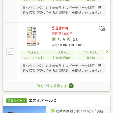
泉ハウジングおすすめ物件！スピーディーな対応、親
身な接客で安心できるお部屋探しを提供いたします♪♪
5.20
万円
管理費3,000円
1ヶ月
なし
2
2階 / 1LDK（33.06m
）
礼金なし
一人暮らし
二人暮らし
バス・トイレ別
駐車場(近隣含)
最上階
泉ハウジングおすすめ物件！スピーディーな対応、親
身な接客で安心できるお部屋探しを提供いたします♪♪
残り1件を表示する
エスポアールＣ
賃貸アパート
総武本線 銚子駅 バス5分/「浜新