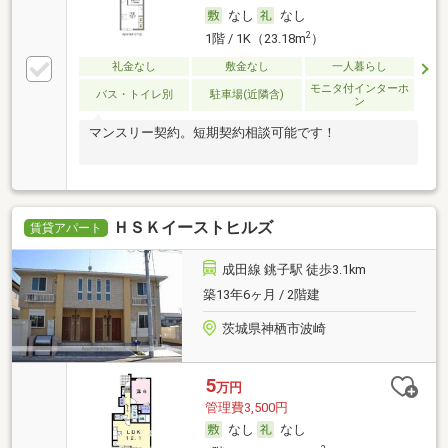
なし
なし
2
1階 / 1K（23.18m
）
礼金なし
敷金なし
一人暮らし
モニタ付インターホ
バス・トイレ別
駐車場(近隣含)
ン
マンスリー契約。短期契約相談可能です！
ＨＳＫイーストヒルズ
賃貸アパート
成田線 銚子駅 徒歩3.1km
築13年6ヶ月 / 2階建
茨城県神栖市波崎
5
万円
管理費3,500円
なし
なし