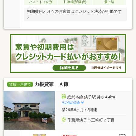
バス・トイレ別
駐車場(近隣含)
最上階
初期費用と月々のお家賃はクレジット決済が可能です
♪
力根貸家 Ａ棟
賃貸一戸建て
総武本線 銚子駅 徒歩4.4km
その他の交通
築26年6ヶ月 / 2階建
千葉県銚子市三崎町２丁目