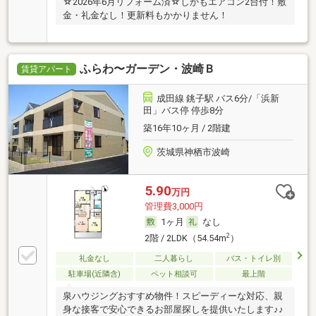
☆2026年6月リフォーム済☆しかもエアコン2台付！敷
金・礼金なし！更新料もかかりません！
ふらわ〜ガーデン・波崎Ｂ
賃貸アパート
成田線 銚子駅 バス6分/「浜新
田」バス停 停歩8分
築16年10ヶ月 / 2階建
茨城県神栖市波崎
5.90
万円
管理費3,000円
1ヶ月
なし
2
2階 / 2LDK（54.54m
）
礼金なし
二人暮らし
バス・トイレ別
駐車場(近隣含)
ペット相談可
最上階
泉ハウジングおすすめ物件！スピーディーな対応、親
身な接客で安心できるお部屋探しを提供いたします♪♪