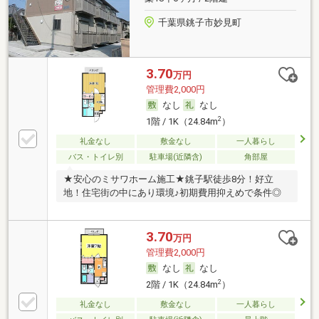
千葉県銚子市妙見町
3.70
万円
管理費2,000円
なし
なし
2
1階 / 1K（24.84m
）
礼金なし
敷金なし
一人暮らし
バス・トイレ別
駐車場(近隣含)
角部屋
★安心のミサワホーム施工★銚子駅徒歩8分！好立
地！住宅街の中にあり環境♪初期費用抑えめで条件◎
3.70
万円
管理費2,000円
なし
なし
2
2階 / 1K（24.84m
）
礼金なし
敷金なし
一人暮らし