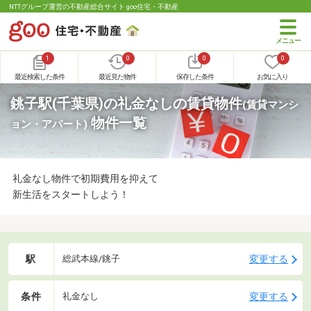
NTTグループ運営の不動産総合サイト goo住宅・不動産
1
0
0
0
最近検索した条件
最近見た物件
保存した条件
お気に入り
銚子駅(千葉県)の礼金なしの賃貸物件
(賃貸マンシ
物件一覧
ョン・アパート)
礼金なし物件で初期費用を抑えて
新生活をスタートしよう！
駅
変更する
総武本線/銚子
条件
変更する
礼金なし