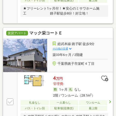
バス・トイレ別
駐車場(近隣含)
最上階
★フリーレント1ヶ月付！★安心のミサワホーム施
工 銚子駅徒歩8分！好立地！
マック栄コートＥ
賃貸アパート
総武本線 銚子駅 徒歩9分
その他の交通
築33年6ヶ月 / 2階建
千葉県銚子市栄町４丁目
4
万円
管理費-
1ヶ月
なし
2
2階 / ワンルーム（28.1m
）
礼金なし
一人暮らし
ワンルーム
バス・トイレ別
駐車場(近隣含)
最上階