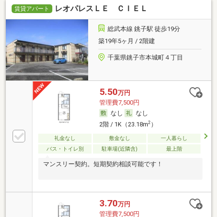
レオパレスＬＥ ＣＩＥＬ
賃貸アパート
総武本線 銚子駅 徒歩19分
築19年5ヶ月 / 2階建
千葉県銚子市本城町４丁目
5.50
万円
管理費7,500円
なし
なし
2
2階 / 1K（23.18m
）
礼金なし
敷金なし
一人暮らし
バス・トイレ別
駐車場(近隣含)
最上階
マンスリー契約。短期契約相談可能です！
3.70
万円
管理費7,500円