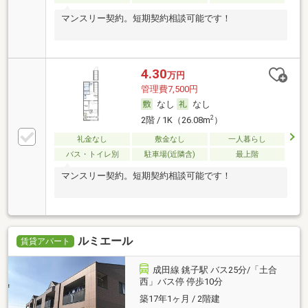
マンスリー契約。短期契約相談可能です！
4.30
万円
管理費7,500円
なし
なし
2
2階 / 1K（26.08m
）
礼金なし
敷金なし
一人暮らし
バス・トイレ別
駐車場(近隣含)
最上階
マンスリー契約。短期契約相談可能です！
ルミエール
賃貸アパート
成田線 銚子駅 バス25分/「土合
西」バス停 停歩10分
築17年1ヶ月 / 2階建