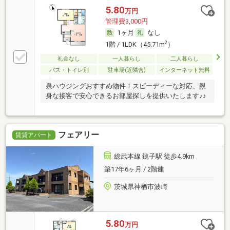
5.80
万円
管理費3,000円
1ヶ月
なし
2
1階 / 1LDK（45.71m
）
礼金なし
一人暮らし
二人暮らし
バス・トイレ別
駐車場(近隣含)
インターネット無料
泉ハウジングおすすめ物件！スピーディーな対応、親
身な接客で安心できるお部屋探しを提供いたします♪♪
フェアリー
賃貸アパート
総武本線 銚子駅 徒歩4.9km
築17年6ヶ月 / 2階建
茨城県神栖市波崎
5.80
万円