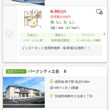
6.90
万円
管理費4,500円
なし
なし
2
2階 / 3DK（67.16m
）
礼金なし
敷金なし
ファミリー
バス・トイレ別
駐車場(近隣含)
インターネット無料
インターネット使用料無料・駐車場2台無料！！
パークシティ土合 Ｂ
賃貸アパート
成田線 銚子駅 徒歩9.2km
築14年1ヶ月 / 2階建
茨城県神栖市土合南１丁目