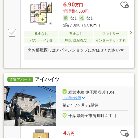
6.90
万円
管理費4,500円
なし
なし
2
2階 / 3DK（67.16m
）
礼金なし
敷金なし
ファミリー
バス・トイレ別
駐車場(近隣含)
インターネット無料
☆お部屋探しはアパマンショップにお任せください☆
アイハイツ
賃貸アパート
総武本線 銚子駅 徒歩10分
その他の交通
築21年7ヶ月 / 2階建
千葉県銚子市清川町４丁目
4
万円