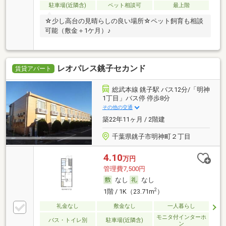
駐車場(近隣含)
ペット相談可
最上階
☆少し高台の見晴らしの良い場所☆ペット飼育も相談
可能（敷金＋1ケ月）♪
レオパレス銚子セカンド
賃貸アパート
総武本線 銚子駅 バス12分/「明神
1丁目」バス停 停歩8分
その他の交通
築22年11ヶ月 / 2階建
千葉県銚子市明神町２丁目
4.10
万円
管理費7,500円
なし
なし
2
1階 / 1K（23.71m
）
礼金なし
敷金なし
一人暮らし
モニタ付インターホ
バス・トイレ別
駐車場(近隣含)
ン