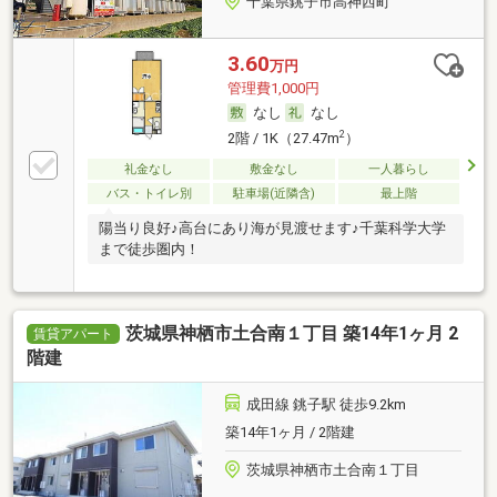
千葉県銚子市高神西町
3.60
万円
管理費1,000円
なし
なし
2
2階 / 1K（27.47m
）
礼金なし
敷金なし
一人暮らし
バス・トイレ別
駐車場(近隣含)
最上階
陽当り良好♪高台にあり海が見渡せます♪千葉科学大学
まで徒歩圏内！
茨城県神栖市土合南１丁目 築14年1ヶ月 2
賃貸アパート
階建
成田線 銚子駅 徒歩9.2km
築14年1ヶ月 / 2階建
茨城県神栖市土合南１丁目