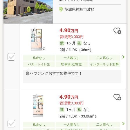
茨城県神栖市波崎
4.90
万円
管理費3,000円
1ヶ月
なし
2
2階 / 1LDK（36m
）
礼金なし
一人暮らし
二人暮らし
バス・トイレ別
駐車場(近隣含)
インターネット無料
泉ハウジングおすすめ物件です！
4.90
万円
管理費3,000円
1ヶ月
なし
2
2階 / 1LDK（33.06m
）
礼金なし
一人暮らし
二人暮らし