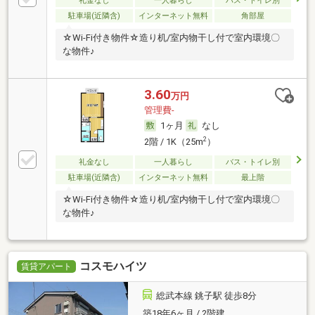
礼金なし
一人暮らし
バス・トイレ別
駐車場(近隣含)
インターネット無料
角部屋
☆Wi-Fi付き物件☆造り机/室内物干し付で室内環境〇
な物件♪
3.60
万円
管理費-
1ヶ月
なし
2
2階 / 1K（25m
）
礼金なし
一人暮らし
バス・トイレ別
駐車場(近隣含)
インターネット無料
最上階
☆Wi-Fi付き物件☆造り机/室内物干し付で室内環境〇
な物件♪
コスモハイツ
賃貸アパート
総武本線 銚子駅 徒歩8分
築18年6ヶ月 / 2階建