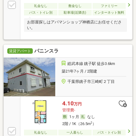
礼金なし
敷金なし
ファミリー
バス・トイレ別
駐車場(近隣含)
インターネット無料
お部屋探しはアパマンショップ神栖店にお任せくださ
い。
パニンスラ
賃貸アパート
総武本線 銚子駅 徒歩3.6km
築21年7ヶ月 / 2階建
千葉県銚子市三崎町２丁目
4.10
万円
管理費-
1ヶ月
なし
2
2階 / 1K（26.5m
）
礼金なし
一人暮らし
バス・トイレ別