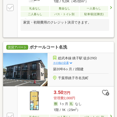
2
1階 / 1LDK（45.02m
）
礼金なし
敷金なし
一人暮らし
二人暮らし
バス・トイレ別
駐車場(近隣含)
家賃・初期費用のクレジット決済できます。
ボナールコート名洗
賃貸アパート
総武本線 銚子駅 徒歩29分
その他の交通
築20年6ヶ月 / 2階建
千葉県銚子市名洗町
3.50
万円
管理費2,000円
1ヶ月
なし
2
1階 / 1K（25m
）