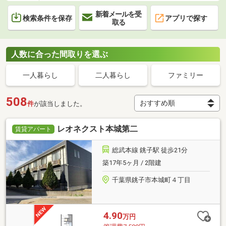
新着メールを受
検索条件を保存
アプリで探す
取る
人数に合った間取りを選ぶ
一人暮らし
二人暮らし
ファミリー
508
件
が該当しました。
レオネクスト本城第二
賃貸アパート
総武本線 銚子駅 徒歩21分
築17年5ヶ月 / 2階建
千葉県銚子市本城町４丁目
4.90
万円