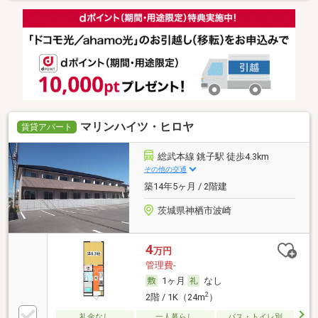
マリンハイツ・ヒロヤ
賃貸アパート
総武本線 銚子駅 徒歩4.3km
その他の交通
築14年5ヶ月 / 2階建
茨城県神栖市波崎
4
万円
管理費-
1ヶ月
なし
2
2階 / 1K（24m
）
礼金なし
一人暮らし
バス・トイレ別