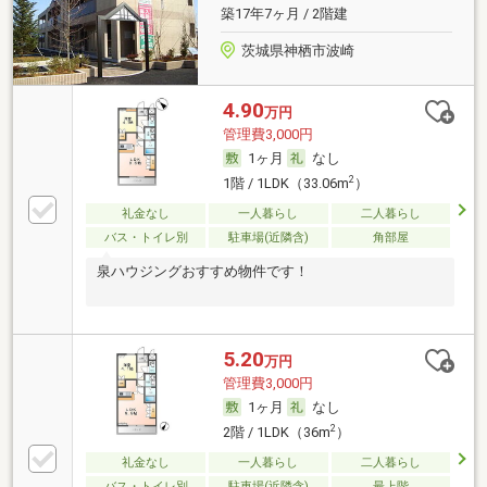
築17年7ヶ月 / 2階建
茨城県神栖市波崎
4.90
万円
管理費3,000円
1ヶ月
なし
2
1階 / 1LDK（33.06m
）
礼金なし
一人暮らし
二人暮らし
バス・トイレ別
駐車場(近隣含)
角部屋
泉ハウジングおすすめ物件です！
5.20
万円
管理費3,000円
1ヶ月
なし
2
2階 / 1LDK（36m
）
礼金なし
一人暮らし
二人暮らし
バス・トイレ別
駐車場(近隣含)
最上階