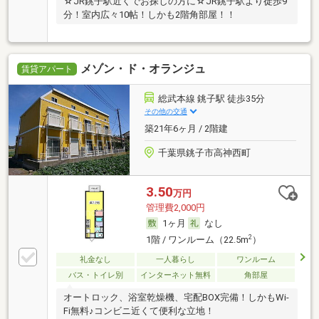
☆JR銚子駅近くでお探しの方に☆JR銚子駅より徒歩9
分！室内広々10帖！しかも2階角部屋！！
メゾン・ド・オランジュ
賃貸アパート
総武本線 銚子駅 徒歩35分
その他の交通
築21年6ヶ月 / 2階建
千葉県銚子市高神西町
3.50
万円
管理費2,000円
1ヶ月
なし
2
1階 / ワンルーム（22.5m
）
礼金なし
一人暮らし
ワンルーム
バス・トイレ別
インターネット無料
角部屋
オートロック、浴室乾燥機、宅配BOX完備！しかもWi-
Fi無料♪コンビニ近くて便利な立地！