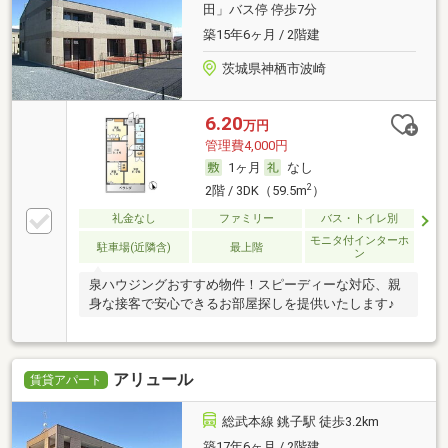
田」バス停 停歩7分
築15年6ヶ月 / 2階建
茨城県神栖市波崎
6.20
万円
管理費4,000円
1ヶ月
なし
2
2階 / 3DK（59.5m
）
礼金なし
ファミリー
バス・トイレ別
モニタ付インターホ
駐車場(近隣含)
最上階
ン
泉ハウジングおすすめ物件！スピーディーな対応、親
身な接客で安心できるお部屋探しを提供いたします♪
アリュール
賃貸アパート
総武本線 銚子駅 徒歩3.2km
築17年6ヶ月 / 2階建