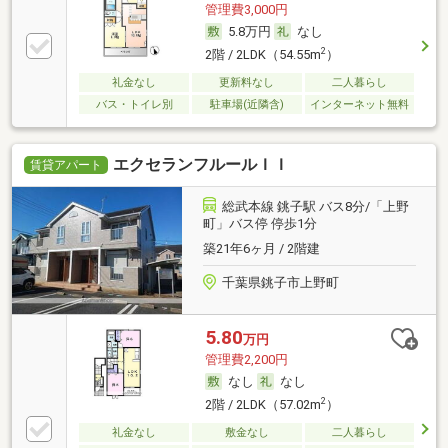
管理費3,000円
5.8万円
なし
2
2階 / 2LDK（54.55m
）
礼金なし
更新料なし
二人暮らし
バス・トイレ別
駐車場(近隣含)
インターネット無料
エクセランフルールＩＩ
賃貸アパート
総武本線 銚子駅 バス8分/「上野
町」バス停 停歩1分
築21年6ヶ月 / 2階建
千葉県銚子市上野町
5.80
万円
管理費2,200円
なし
なし
2
2階 / 2LDK（57.02m
）
礼金なし
敷金なし
二人暮らし