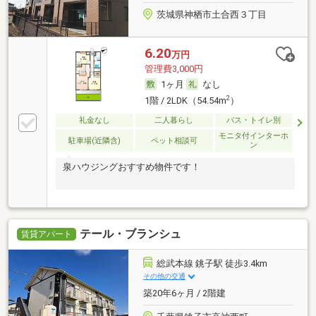
茨城県神栖市土合西３丁目
6.20
万円
管理費3,000円
1ヶ月
なし
2
1階 / 2LDK（54.54m
）
礼金なし
二人暮らし
バス・トイレ別
モニタ付インターホ
駐車場(近隣含)
ペット相談可
ン
泉ハウジングおすすめ物件です！
テール・ブランシュ
賃貸アパート
総武本線 銚子駅 徒歩3.4km
その他の交通
築20年6ヶ月 / 2階建