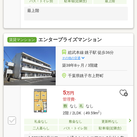
バス・トイレ別
駐車場(近隣含)
最上階
最上階
エンタープライズマンション
賃貸マンション
総武本線 銚子駅 徒歩36分
その他の交通
築38年8ヶ月 / 3階建
千葉県銚子市上野町
5
万円
管理費-
なし
なし
2
2階 / 2LDK（49.59m
）
礼金なし
敷金なし
更新料なし
二人暮らし
バス・トイレ別
駐車場(近隣含)