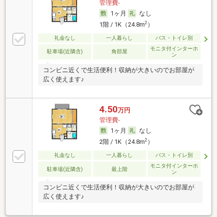
管理費-
1ヶ月
なし
2
1階 / 1K（24.8m
）
礼金なし
一人暮らし
バス・トイレ別
モニタ付インターホ
駐車場(近隣含)
角部屋
ン
コンビニ近くで生活便利！収納が大きいのでお部屋が
広く使えます♪
4.50
万円
管理費-
1ヶ月
なし
2
2階 / 1K（24.8m
）
礼金なし
一人暮らし
バス・トイレ別
モニタ付インターホ
駐車場(近隣含)
最上階
ン
コンビニ近くで生活便利！収納が大きいのでお部屋が
広く使えます♪