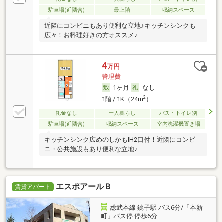
駐車場(近隣含)
最上階
収納スペース
近隣にコンビニもあり便利な立地♪キッチンシンクも
広々！お料理好きの方オススメ♪
4
万円
管理費-
1ヶ月
なし
2
1階 / 1K（24m
）
礼金なし
一人暮らし
バス・トイレ別
駐車場(近隣含)
収納スペース
室内洗濯機置き場
キッチンシンク広めのしかもIH2口付！近隣にコンビ
ニ・公共施設もあり便利な立地♪
エスポアールＢ
賃貸アパート
総武本線 銚子駅 バス6分/「本新
町」バス停 停歩6分