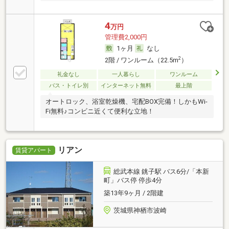
4
万円
管理費2,000円
1ヶ月
なし
2
2階 / ワンルーム（22.5m
）
礼金なし
一人暮らし
ワンルーム
バス・トイレ別
インターネット無料
最上階
オートロック、浴室乾燥機、宅配BOX完備！しかもWi-
Fi無料♪コンビニ近くて便利な立地！
リアン
賃貸アパート
総武本線 銚子駅 バス6分/「本新
町」バス停 停歩4分
築13年9ヶ月 / 2階建
茨城県神栖市波崎