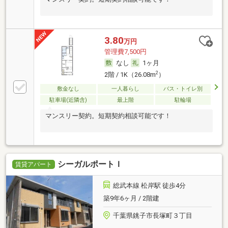
3.80
万円
管理費7,500円
なし
1ヶ月
2
2階 / 1K（26.08m
）
敷金なし
一人暮らし
バス・トイレ別
駐車場(近隣含)
最上階
駐輪場
マンスリー契約。短期契約相談可能です！
シーガルポートＩ
賃貸アパート
総武本線 松岸駅 徒歩4分
築9年6ヶ月 / 2階建
千葉県銚子市長塚町３丁目