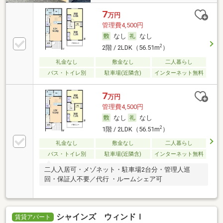
7
万円
管理費4,500円
なし
なし
2
2階 / 2LDK（56.51m
）
礼金なし
敷金なし
二人暮らし
バス・トイレ別
駐車場(近隣含)
インターネット無料
7
万円
管理費4,500円
なし
なし
2
1階 / 2LDK（56.51m
）
礼金なし
敷金なし
二人暮らし
バス・トイレ別
駐車場(近隣含)
インターネット無料
二人入居可・メゾネット・駐車場2台分・管理人巡
回・保証人不要／代行 ・ルームシェア可
シャインズ ウィンドＩ
賃貸アパート