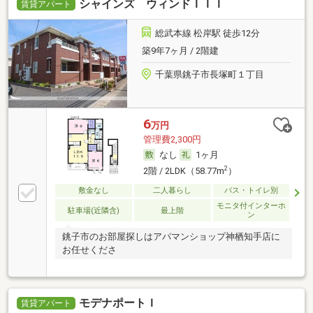
シャインズ ウィンドＩＩＩ
賃貸アパート
総武本線 松岸駅 徒歩12分
築9年7ヶ月 / 2階建
千葉県銚子市長塚町１丁目
6
万円
管理費2,300円
なし
1ヶ月
2
2階 / 2LDK（58.77m
）
敷金なし
二人暮らし
バス・トイレ別
モニタ付インターホ
駐車場(近隣含)
最上階
ン
銚子市のお部屋探しはアパマンショップ神栖知手店に
お任せくださ
モデナポートＩ
賃貸アパート