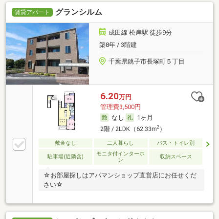
グランシルム
賃貸アパート
成田線 松岸駅 徒歩9分
築8年 / 3階建
千葉県銚子市長塚町５丁目
6.20
万円
管理費3,500円
なし
1ヶ月
2
2階 / 2LDK（62.33m
）
敷金なし
二人暮らし
バス・トイレ別
モニタ付インターホ
駐車場(近隣含)
収納スペース
ン
☆お部屋探しはアパマンショップ直営店にお任せくだ
さい☆