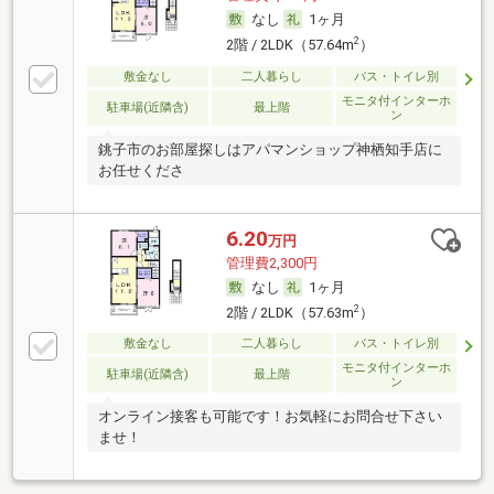
なし
1ヶ月
2
2階 / 2LDK（57.64m
）
敷金なし
二人暮らし
バス・トイレ別
モニタ付インターホ
駐車場(近隣含)
最上階
ン
銚子市のお部屋探しはアパマンショップ神栖知手店に
お任せくださ
6.20
万円
管理費2,300円
なし
1ヶ月
2
2階 / 2LDK（57.63m
）
敷金なし
二人暮らし
バス・トイレ別
モニタ付インターホ
駐車場(近隣含)
最上階
ン
オンライン接客も可能です！お気軽にお問合せ下さい
ませ！