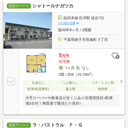
シャトールナガツカ
賃貸アパート
総武本線 松岸駅 徒歩7分
その他の交通
築30年8ヶ月 / 2階建
千葉県銚子市長塚町３丁目
5
万円
管理費-
1ヶ月
なし
2
2階 / 2DK（32.29m
）
礼金なし
二人暮らし
バス・トイレ別
駐車場(近隣含)
最上階
角部屋
大手スーパーや飲食店が近くにあり住環境良好♪駐車
場2台付！角部屋で陽当たり良好♪
ラ・パストラル Ｆ・Ｇ
賃貸アパート