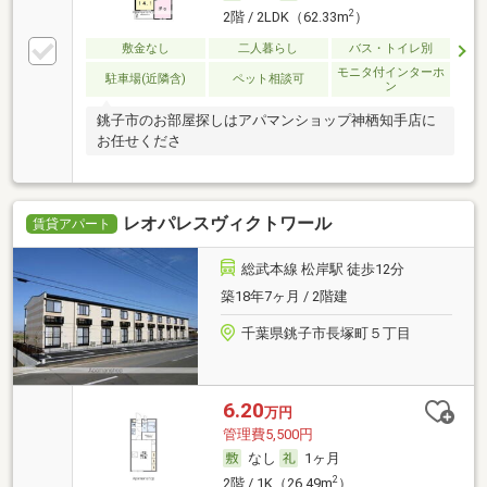
2
2階 / 2LDK（62.33m
）
敷金なし
二人暮らし
バス・トイレ別
モニタ付インターホ
駐車場(近隣含)
ペット相談可
ン
銚子市のお部屋探しはアパマンショップ神栖知手店に
お任せくださ
レオパレスヴィクトワール
賃貸アパート
総武本線 松岸駅 徒歩12分
築18年7ヶ月 / 2階建
千葉県銚子市長塚町５丁目
6.20
万円
管理費5,500円
なし
1ヶ月
2
2階 / 1K（26.49m
）