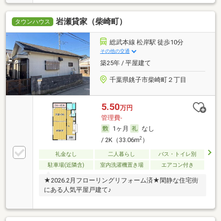
岩瀬貸家（柴崎町）
タウンハウス
総武本線 松岸駅 徒歩10分
その他の交通
築25年 / 平屋建て
千葉県銚子市柴崎町２丁目
5.50
万円
管理費-
1ヶ月
なし
2
/ 2K（33.06m
）
礼金なし
二人暮らし
バス・トイレ別
駐車場(近隣含)
室内洗濯機置き場
エアコン付き
★2026.2月フローリングリフォーム済★閑静な住宅街
にある人気平屋戸建て♪