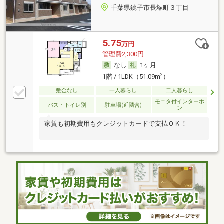
千葉県銚子市長塚町３丁目
5.75
万円
管理費2,300円
なし
1ヶ月
2
1階 / 1LDK（51.09m
）
敷金なし
一人暮らし
二人暮らし
モニタ付インターホ
バス・トイレ別
駐車場(近隣含)
ン
家賃も初期費用もクレジットカードで支払ＯＫ！