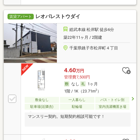
レオパレストウダイ
賃貸アパート
総武本線 松岸駅 徒歩6分
築22年11ヶ月 / 2階建
千葉県銚子市松岸町４丁目
4.60
万円
管理費7,500円
なし
1ヶ月
2
1階 / 1K（23.71m
）
敷金なし
一人暮らし
バス・トイレ別
駐車場(近隣含)
駐輪場
室内洗濯機置き場
マンスリー契約。短期契約相談可能です！