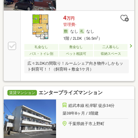
4
万円
管理費-
なし
なし
2
1階 / 2LDK（56.5m
）
礼金なし
敷金なし
二人暮らし
バス・トイレ別
ペット相談可
収納スペース
広々2LDKの間取り！ルームシェア向き物件♪しかもッ
ト飼育可！！（飼育時＋敷金1ケ月）
エンタープライズマンション
賃貸マンション
総武本線 松岸駅 徒歩34分
築38年8ヶ月 / 3階建
千葉県銚子市上野町