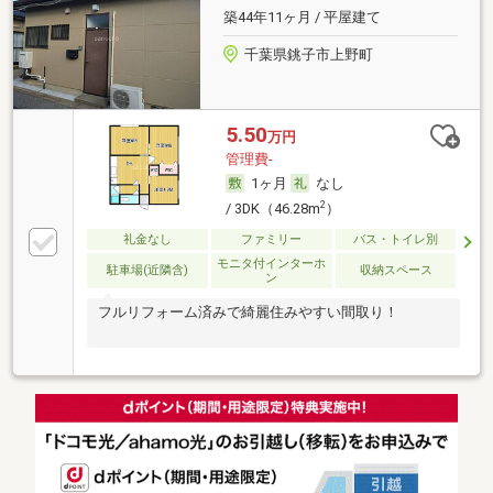
築44年11ヶ月 / 平屋建て
千葉県銚子市上野町
5.50
万円
管理費-
1ヶ月
なし
2
/ 3DK（46.28m
）
礼金なし
ファミリー
バス・トイレ別
モニタ付インターホ
駐車場(近隣含)
収納スペース
ン
フルリフォーム済みで綺麗住みやすい間取り！