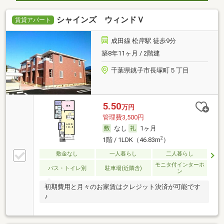
シャインズ ウィンドＶ
賃貸アパート
成田線 松岸駅 徒歩9分
築8年11ヶ月 / 2階建
千葉県銚子市長塚町５丁目
5.50
万円
管理費3,500円
なし
1ヶ月
2
1階 / 1LDK（46.83m
）
敷金なし
一人暮らし
二人暮らし
モニタ付インターホ
バス・トイレ別
駐車場(近隣含)
ン
初期費用と月々のお家賃はクレジット決済が可能です
♪