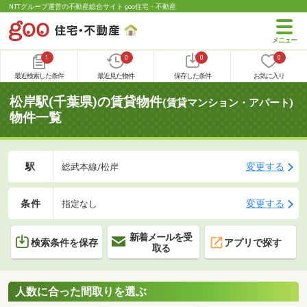
NTTグループ運営の不動産総合サイト goo住宅・不動産
1
0
0
0
最近検索した条件
最近見た物件
保存した条件
お気に入り
松岸駅(千葉県)の賃貸物件
(賃貸マンション・アパート)
物件一覧
駅
変更する
総武本線/松岸
条件
変更する
指定なし
新着メールを受
検索条件を保存
アプリで探す
取る
人数に合った間取りを選ぶ