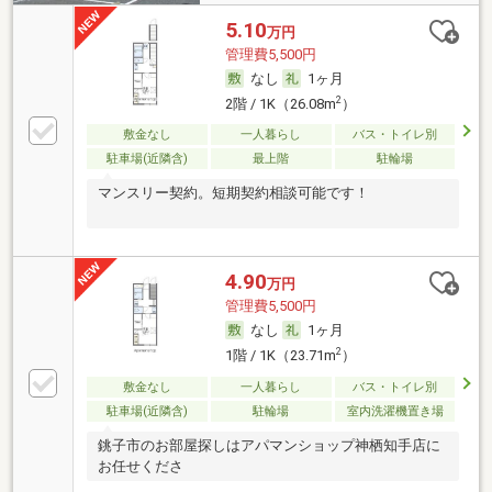
5.10
万円
管理費5,500円
なし
1ヶ月
2
2階 / 1K（26.08m
）
敷金なし
一人暮らし
バス・トイレ別
駐車場(近隣含)
最上階
駐輪場
マンスリー契約。短期契約相談可能です！
4.90
万円
管理費5,500円
なし
1ヶ月
2
1階 / 1K（23.71m
）
敷金なし
一人暮らし
バス・トイレ別
駐車場(近隣含)
駐輪場
室内洗濯機置き場
銚子市のお部屋探しはアパマンショップ神栖知手店に
お任せくださ