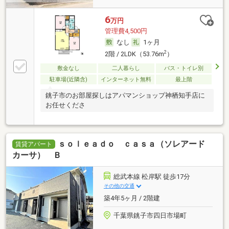
6
万円
管理費4,500円
なし
1ヶ月
2
2階 / 2LDK（53.76m
）
敷金なし
二人暮らし
バス・トイレ別
駐車場(近隣含)
インターネット無料
最上階
銚子市のお部屋探しはアパマンショップ神栖知手店に
お任せくださ
ｓｏｌｅａｄｏ ｃａｓａ（ソレアード
賃貸アパート
カーサ） Ｂ
総武本線 松岸駅 徒歩17分
その他の交通
築4年5ヶ月 / 2階建
千葉県銚子市四日市場町