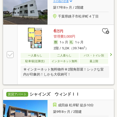
その他の交通
築17年8ヶ月 / 2階建
千葉県銚子市松岸町４丁目
6
万円
管理費3,000円
1ヶ月
1ヶ月
2
2階 / 1LDK（39.74m
）
一人暮らし
二人暮らし
バス・トイレ別
駐車場(近隣含)
インターネット無料
最上階
☆インターネット無料物件☆2階角部屋！シックな室
内が印象的！しかも大収納可！
シャインズ ウィンドＩＩ
賃貸アパート
成田線 松岸駅 徒歩10分
築9年8ヶ月 / 2階建