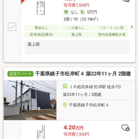
管理費7,500円
なし
5万円
2
2階 / 1K（23.18m
）
敷金なし
一人暮らし
バス・トイレ別
駐車場(近隣含)
最上階
室内洗濯機置き場
最上階
千葉県銚子市松岸町４ 築22年11ヶ月 2階建
賃貸アパート
ＪＲ総武本線 松岸駅 徒歩7分
築22年11ヶ月 / 2階建
千葉県銚子市松岸町４
4.20
万円
管理費7,500円