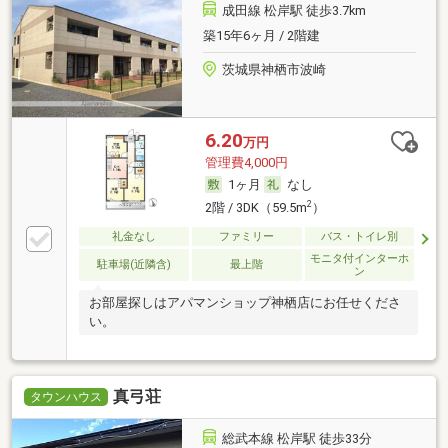
成田線 松岸駅 徒歩3.7km
築15年6ヶ月 / 2階建
茨城県神栖市波崎
6.20
万円
管理費4,000円
1ヶ月
なし
2
2階 / 3DK（59.5m
）
礼金なし
ファミリー
バス・トイレ別
モニタ付インターホ
駐車場(近隣含)
最上階
ン
お部屋探しはアパマンショップ神栖店にお任せくださ
い。
真弓荘
タウンハウス
総武本線 松岸駅 徒歩33分