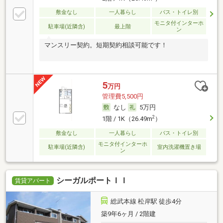
敷金なし
一人暮らし
バス・トイレ別
モニタ付インターホ
駐車場(近隣含)
最上階
ン
マンスリー契約。短期契約相談可能です！
5
万円
管理費5,500円
なし
5万円
2
1階 / 1K（26.49m
）
敷金なし
一人暮らし
バス・トイレ別
モニタ付インターホ
駐車場(近隣含)
室内洗濯機置き場
ン
シーガルポートＩＩ
賃貸アパート
総武本線 松岸駅 徒歩4分
築9年6ヶ月 / 2階建