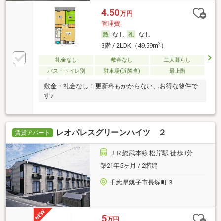
4.50
万円
管理費-
なし
なし
2
3階 / 2LDK（49.59m
）
礼金なし
敷金なし
二人暮らし
バス・トイレ別
駐車場(近隣含)
最上階
敷金・礼金なし！更新料もかからない、お得な物件で
す♪
レオパレスグリーンハイツ ２
賃貸アパート
ＪＲ総武本線 松岸駅 徒歩8分
築21年5ヶ月 / 2階建
千葉県銚子市長塚町３
5
万円