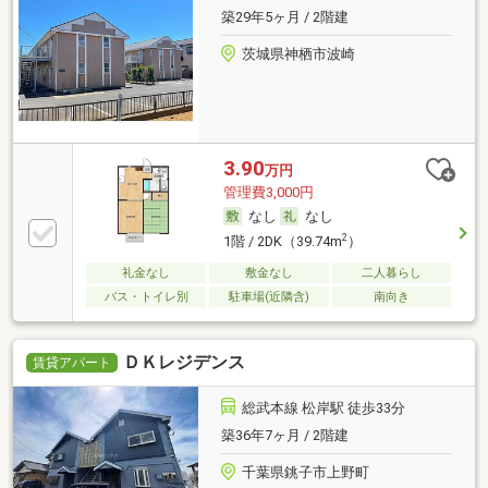
築29年5ヶ月 / 2階建
茨城県神栖市波崎
3.90
万円
管理費3,000円
なし
なし
2
1階 / 2DK（39.74m
）
礼金なし
敷金なし
二人暮らし
バス・トイレ別
駐車場(近隣含)
南向き
ＤＫレジデンス
賃貸アパート
総武本線 松岸駅 徒歩33分
築36年7ヶ月 / 2階建
千葉県銚子市上野町