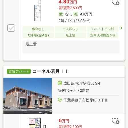
4.80
万円
管理費7,500円
なし
4.8万円
2
2階 / 1K（26.08m
）
敷金なし
一人暮らし
バス・トイレ別
駐車場(近隣含)
最上階
室内洗濯機置き場
最上階
コーネル若月ＩＩ
賃貸アパート
成田線 松岸駅 徒歩5分
築9年6ヶ月 / 2階建
千葉県銚子市松岸町３丁目
6
万円
管理費2,300円