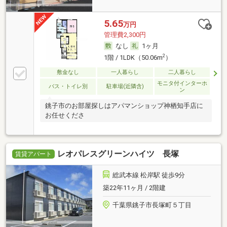
5.65
万円
管理費2,300円
なし
1ヶ月
2
1階 / 1LDK（50.06m
）
敷金なし
一人暮らし
二人暮らし
モニタ付インターホ
バス・トイレ別
駐車場(近隣含)
ン
銚子市のお部屋探しはアパマンショップ神栖知手店に
お任せくださ
レオパレスグリーンハイツ 長塚
賃貸アパート
総武本線 松岸駅 徒歩9分
築22年11ヶ月 / 2階建
千葉県銚子市長塚町５丁目