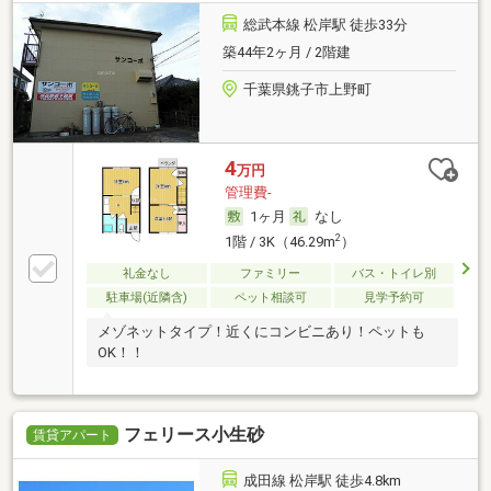
総武本線 松岸駅 徒歩33分
築44年2ヶ月 / 2階建
千葉県銚子市上野町
4
万円
管理費-
1ヶ月
なし
2
1階 / 3K（46.29m
）
礼金なし
ファミリー
バス・トイレ別
駐車場(近隣含)
ペット相談可
見学予約可
メゾネットタイプ！近くにコンビニあり！ペットも
OK！！
フェリース小生砂
賃貸アパート
成田線 松岸駅 徒歩4.8km