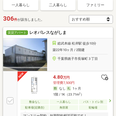
一人暮らし
二人暮らし
ファミリー
306
件
が該当しました。
レオパレスながしま
賃貸アパート
総武本線 松岸駅 徒歩10分
築22年10ヶ月 / 2階建
千葉県銚子市長塚町３丁目
4.80
万円
管理費7,500円
なし
1ヶ月
2
1階 / 1K（23.71m
）
敷金なし
一人暮らし
バス・トイレ別
駐車場(近隣含)
角部屋
駐輪場
マンスリー契約。短期契約相談可能です！