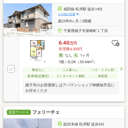
成田線 松岸駅 徒歩14分
その他の交通
築23年8ヶ月 / 2階建
千葉県銚子市柴崎町１丁目
6.40
万円
管理費4,500円
なし
1ヶ月
2
1階 / 2LDK（55.44m
）
敷金なし
二人暮らし
バス・トイレ別
駐車場(近隣含)
インターネット無料
角部屋
銚子市のお部屋探しはアパマンショップ神栖知手店に
お任せくださ
フェリーチェ
賃貸アパート
総武本線 松岸駅 徒歩6分