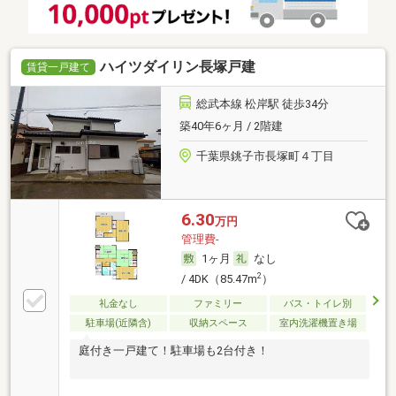
ハイツダイリン長塚戸建
賃貸一戸建て
総武本線 松岸駅 徒歩34分
築40年6ヶ月 / 2階建
千葉県銚子市長塚町４丁目
6.30
万円
管理費-
1ヶ月
なし
2
/ 4DK（85.47m
）
礼金なし
ファミリー
バス・トイレ別
駐車場(近隣含)
収納スペース
室内洗濯機置き場
庭付き一戸建て！駐車場も2台付き！