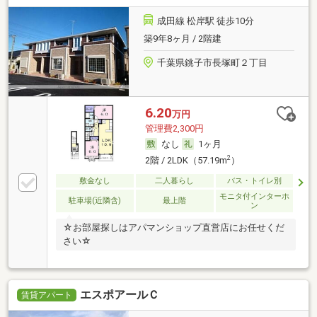
成田線 松岸駅 徒歩10分
築9年8ヶ月 / 2階建
千葉県銚子市長塚町２丁目
6.20
万円
管理費2,300円
なし
1ヶ月
2
2階 / 2LDK（57.19m
）
敷金なし
二人暮らし
バス・トイレ別
モニタ付インターホ
駐車場(近隣含)
最上階
ン
☆お部屋探しはアパマンショップ直営店にお任せくだ
さい☆
エスポアールＣ
賃貸アパート