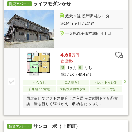
ライフモダンかせ
賃貸アパート
総武本線 松岸駅 徒歩21分
築26年3ヶ月 / 2階建
千葉県銚子市本城町４丁目
4.60
万円
管理費-
1ヶ月
なし
2
1階 / 2K（43.4m
）
礼金なし
二人暮らし
バス・トイレ別
駐車場(近隣含)
室内洗濯機置き場
エアコン付き
国道沿いでアクセス便利！ご入居時に玄関ドア新品交
換！畳も新しく張りかえ！収納もたっぷり♪
サンコーポ（上野町）
賃貸アパート