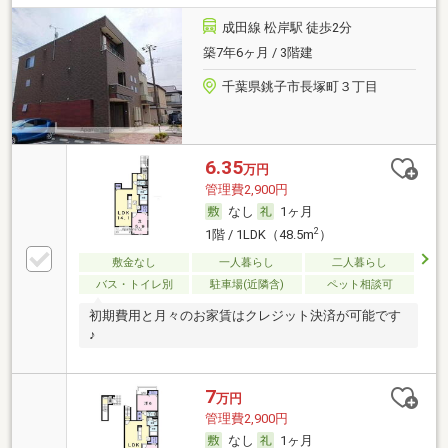
成田線 松岸駅 徒歩2分
築7年6ヶ月 / 3階建
千葉県銚子市長塚町３丁目
6.35
万円
管理費2,900円
なし
1ヶ月
2
1階 / 1LDK（48.5m
）
敷金なし
一人暮らし
二人暮らし
バス・トイレ別
駐車場(近隣含)
ペット相談可
初期費用と月々のお家賃はクレジット決済が可能です
♪
7
万円
管理費2,900円
なし
1ヶ月