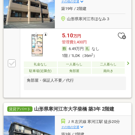
その他の交通
築19年 / 2階建
山形県寒河江市ほなみ３
5.10
万円
管理費3,400円
6.49万円
なし
2
1階 / 1LDK（36m
）
礼金なし
一人暮らし
二人暮らし
駐車場(近隣含)
角部屋
南向き
角部屋・保証人不要／代行
山形県寒河江市大字柴橋 築3年 2階建
賃貸アパート
ＪＲ左沢線 寒河江駅 徒歩20分
その他の交通
築3年 / 2階建