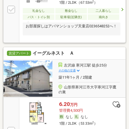
2
1階 / 2LDK（67.53m
）
礼金なし
敷金なし
二人暮らし
バス・トイレ別
駐車場(近隣含)
南向き
お部屋探しはアパマンショップ天童店0236548252へ！
イーグルネスト Ａ
賃貸アパート
左沢線 寒河江駅 徒歩25分
その他の交通
築11年1ヶ月 / 2階建
山形県寒河江市大字寒河江字鷹
の巣
6.20
万円
管理費4,500円
なし
なし
2
1階 / 2LDK（53.33m
）