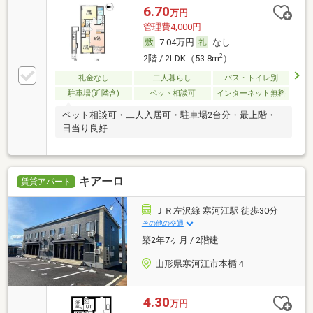
6.70
万円
管理費4,000円
7.04万円
なし
2
2階 / 2LDK（53.8m
）
礼金なし
二人暮らし
バス・トイレ別
駐車場(近隣含)
ペット相談可
インターネット無料
ペット相談可・二人入居可・駐車場2台分・最上階・
日当り良好
キアーロ
賃貸アパート
ＪＲ左沢線 寒河江駅 徒歩30分
その他の交通
築2年7ヶ月 / 2階建
山形県寒河江市本楯４
4.30
万円