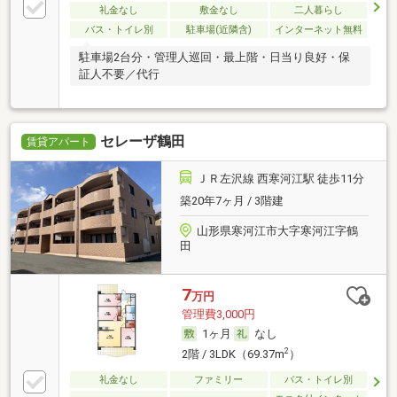
礼金なし
敷金なし
二人暮らし
バス・トイレ別
駐車場(近隣含)
インターネット無料
駐車場2台分・管理人巡回・最上階・日当り良好・保
証人不要／代行
セレーザ鶴田
賃貸アパート
ＪＲ左沢線 西寒河江駅 徒歩11分
築20年7ヶ月 / 3階建
山形県寒河江市大字寒河江字鶴
田
7
万円
管理費3,000円
1ヶ月
なし
2
2階 / 3LDK（69.37m
）
礼金なし
ファミリー
バス・トイレ別