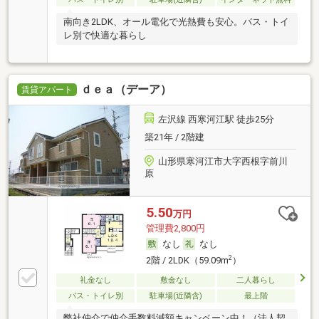
南向き2LDK、オール電化で光熱費も安心。バス・トイ
レ別で快適な暮らし
ｄｅａ（デーア）
賃貸アパート
左沢線 西寒河江駅 徒歩25分
築21年 / 2階建
山形県寒河江市大字西根字前川
原
5.50
万円
管理費2,800円
なし
なし
2
2階 / 2LDK（59.09m
）
礼金なし
敷金なし
二人暮らし
バス・トイレ別
駐車場(近隣含)
最上階
弊社仲介で仲介手数料減額キャンペーン中！（法人契