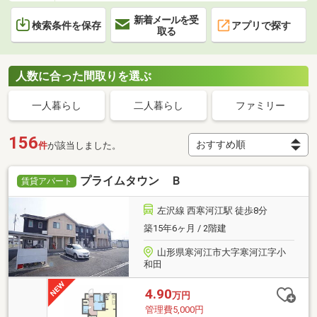
新着メールを受
検索条件を保存
アプリで探す
取る
人数に合った間取りを選ぶ
一人暮らし
二人暮らし
ファミリー
156
件
が該当しました。
プライムタウン Ｂ
賃貸アパート
左沢線 西寒河江駅 徒歩8分
築15年6ヶ月 / 2階建
山形県寒河江市大字寒河江字小
和田
4.90
万円
管理費5,000円