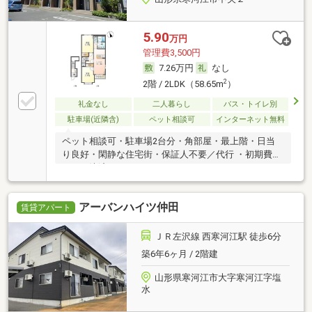
5.90
万円
管理費3,500円
7.26万円
なし
2
2階 / 2LDK（58.65m
）
礼金なし
二人暮らし
バス・トイレ別
駐車場(近隣含)
ペット相談可
インターネット無料
ペット相談可・駐車場2台分・角部屋・最上階・日当
り良好・閑静な住宅街・保証人不要／代行 ・初期費用
カード決済可
アーバンハイツ仲田
賃貸アパート
ＪＲ左沢線 西寒河江駅 徒歩6分
築6年6ヶ月 / 2階建
山形県寒河江市大字寒河江字塩
水