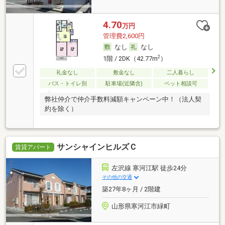
4.70
万円
管理費2,600円
なし
なし
2
1階 / 2DK（42.77m
）
礼金なし
敷金なし
二人暮らし
バス・トイレ別
駐車場(近隣含)
ペット相談可
弊社仲介で仲介手数料減額キャンペーン中！（法人契
約を除く）
サンシャインヒルズＣ
賃貸アパート
左沢線 寒河江駅 徒歩24分
その他の交通
築27年8ヶ月 / 2階建
山形県寒河江市緑町