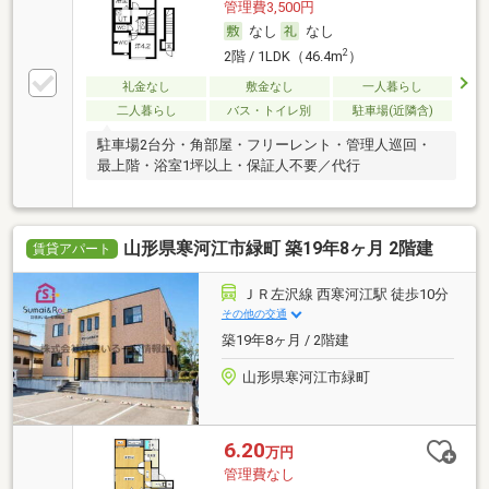
管理費3,500円
なし
なし
2
2階 / 1LDK（46.4m
）
礼金なし
敷金なし
一人暮らし
二人暮らし
バス・トイレ別
駐車場(近隣含)
駐車場2台分・角部屋・フリーレント・管理人巡回・
最上階・浴室1坪以上・保証人不要／代行
山形県寒河江市緑町 築19年8ヶ月 2階建
賃貸アパート
ＪＲ左沢線 西寒河江駅 徒歩10分
その他の交通
築19年8ヶ月 / 2階建
山形県寒河江市緑町
6.20
万円
管理費なし