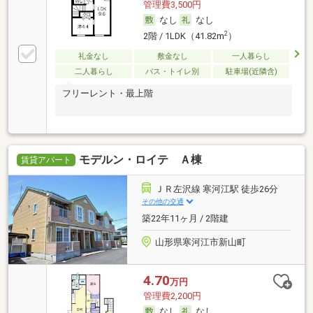
管理費3,500円
なし
なし
2
2階 / 1LDK（41.82m
）
礼金なし
敷金なし
一人暮らし
二人暮らし
バス・トイレ別
駐車場(近隣含)
フリーレント・最上階
モデルン・ロイテ Ａ棟
賃貸アパート
ＪＲ左沢線 寒河江駅 徒歩26分
その他の交通
築22年11ヶ月 / 2階建
山形県寒河江市新山町
4.70
万円
管理費2,200円
なし
なし