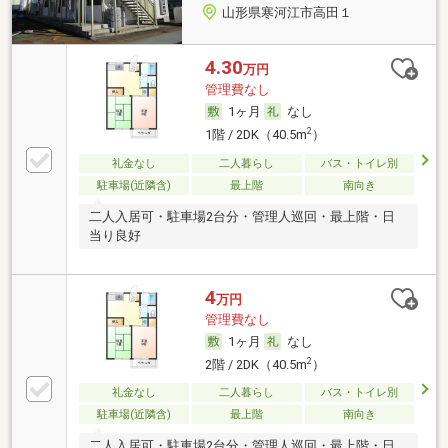
山形県寒河江市高田１
4.30
万円
管理費なし
1ヶ月
なし
2
1階 / 2DK（40.5m
）
礼金なし
二人暮らし
バス・トイレ別
駐車場(近隣含)
最上階
南向き
二人入居可・駐車場2台分・管理人巡回・最上階・日
当り良好
4
万円
管理費なし
1ヶ月
なし
2
2階 / 2DK（40.5m
）
礼金なし
二人暮らし
バス・トイレ別
駐車場(近隣含)
最上階
南向き
二人入居可・駐車場2台分・管理人巡回・最上階・日