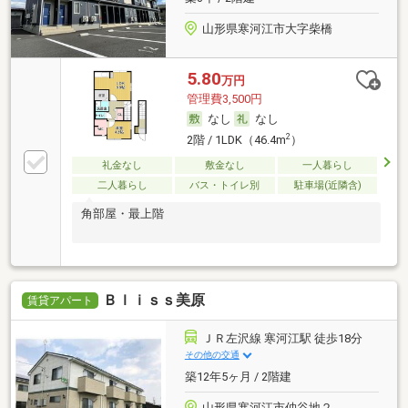
山形県寒河江市大字柴橋
5.80
万円
管理費3,500円
なし
なし
2
2階 / 1LDK（46.4m
）
礼金なし
敷金なし
一人暮らし
二人暮らし
バス・トイレ別
駐車場(近隣含)
角部屋・最上階
Ｂｌｉｓｓ美原
賃貸アパート
ＪＲ左沢線 寒河江駅 徒歩18分
その他の交通
築12年5ヶ月 / 2階建
山形県寒河江市仲谷地２