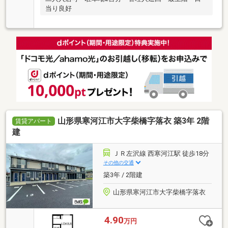
当り良好
山形県寒河江市大字柴橋字落衣 築3年 2階
賃貸アパート
建
ＪＲ左沢線 西寒河江駅 徒歩18分
その他の交通
築3年 / 2階建
山形県寒河江市大字柴橋字落衣
4.90
万円