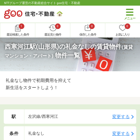
NTTグループ運営の不動産総合サイト goo住宅・不動産
1
0
0
0
最近検索した条件
最近見た物件
保存した条件
お気に入り
西寒河江駅(山形県)の礼金なしの賃貸物件
(賃貸
物件一覧
マンション・アパート)
礼金なし物件で初期費用を抑えて
新生活をスタートしよう！
駅
変更する
左沢線/西寒河江
条件
変更する
礼金なし