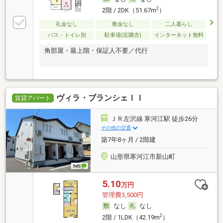
2
2階 / 2DK（51.67m
）
礼金なし
敷金なし
二人暮らし
バス・トイレ別
駐車場(近隣含)
インターネット無料
角部屋・最上階・保証人不要／代行
ヴィラ・ブランシェＩＩ
賃貸アパート
ＪＲ左沢線 寒河江駅 徒歩26分
その他の交通
築7年8ヶ月 / 2階建
山形県寒河江市新山町
5.10
万円
管理費3,500円
なし
なし
2
2階 / 1LDK（42.19m
）