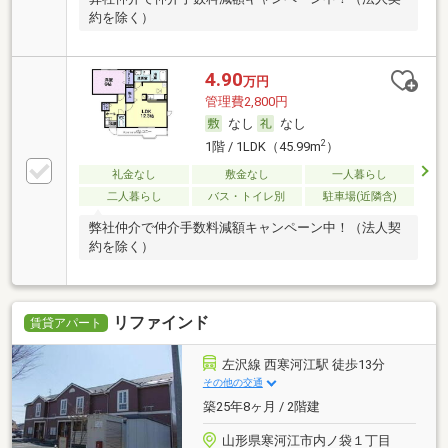
約を除く）
4.90
万円
管理費2,800円
なし
なし
2
1階 / 1LDK（45.99m
）
礼金なし
敷金なし
一人暮らし
二人暮らし
バス・トイレ別
駐車場(近隣含)
弊社仲介で仲介手数料減額キャンペーン中！（法人契
約を除く）
リファインド
賃貸アパート
左沢線 西寒河江駅 徒歩13分
その他の交通
築25年8ヶ月 / 2階建
山形県寒河江市内ノ袋１丁目