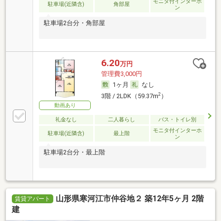
モニタ付インターホ
駐車場(近隣含)
角部屋
ン
駐車場2台分・角部屋
6.20
万円
管理費3,000円
1ヶ月
なし
2
3階 / 2LDK（59.37m
）
動画あり
礼金なし
二人暮らし
バス・トイレ別
モニタ付インターホ
駐車場(近隣含)
最上階
ン
駐車場2台分・最上階
山形県寒河江市仲谷地２ 築12年5ヶ月 2階
賃貸アパート
建