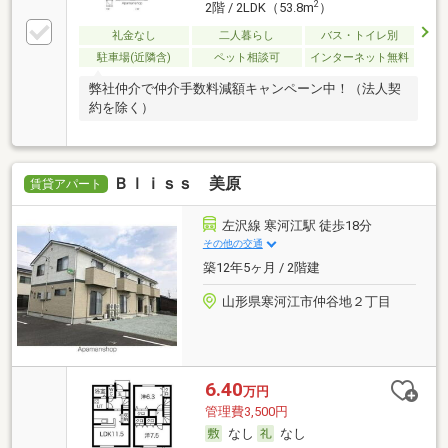
2
2階 / 2LDK（53.8m
）
礼金なし
二人暮らし
バス・トイレ別
駐車場(近隣含)
ペット相談可
インターネット無料
弊社仲介で仲介手数料減額キャンペーン中！（法人契
約を除く）
Ｂｌｉｓｓ 美原
賃貸アパート
左沢線 寒河江駅 徒歩18分
その他の交通
築12年5ヶ月 / 2階建
山形県寒河江市仲谷地２丁目
6.40
万円
管理費3,500円
なし
なし