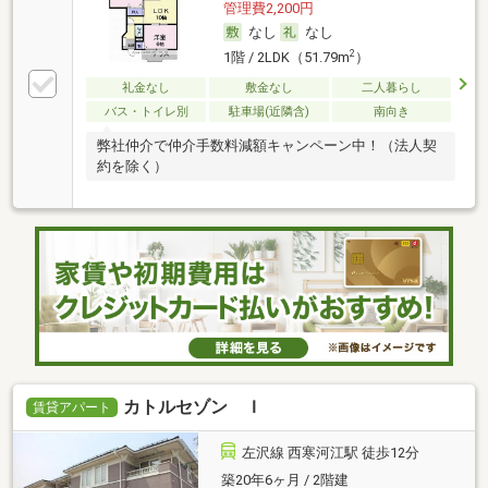
管理費2,200円
なし
なし
2
1階 / 2LDK（51.79m
）
礼金なし
敷金なし
二人暮らし
バス・トイレ別
駐車場(近隣含)
南向き
弊社仲介で仲介手数料減額キャンペーン中！（法人契
約を除く）
カトルセゾン Ｉ
賃貸アパート
左沢線 西寒河江駅 徒歩12分
築20年6ヶ月 / 2階建