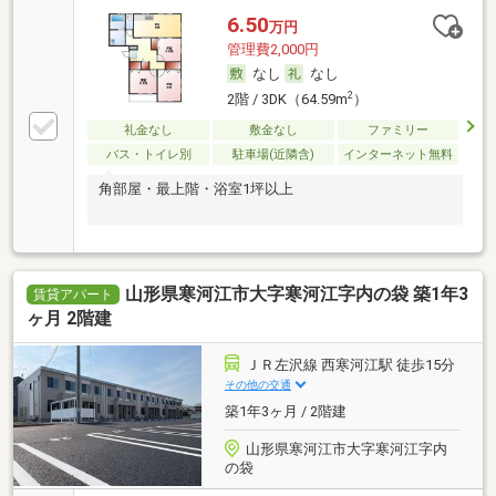
6.50
万円
管理費2,000円
なし
なし
2
2階 / 3DK（64.59m
）
礼金なし
敷金なし
ファミリー
バス・トイレ別
駐車場(近隣含)
インターネット無料
角部屋・最上階・浴室1坪以上
山形県寒河江市大字寒河江字内の袋 築1年3
賃貸アパート
ヶ月 2階建
ＪＲ左沢線 西寒河江駅 徒歩15分
その他の交通
築1年3ヶ月 / 2階建
山形県寒河江市大字寒河江字内
の袋