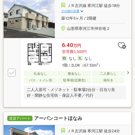
ＪＲ左沢線 寒河江駅 徒歩18分
その他の交通
築12年5ヶ月 / 2階建
山形県寒河江市仲谷地２
6.40
万円
管理費3,500円
なし
なし
2
1階 / 2LDK（67.53m
）
礼金なし
敷金なし
二人暮らし
バス・トイレ別
駐車場(近隣含)
南向き
二人入居可・メゾネット・駐車場2台分・日当り良
好・閑静な住宅街・保証人不要／代行
アーバンコートほなみ
賃貸アパート
ＪＲ左沢線 寒河江駅 徒歩24分