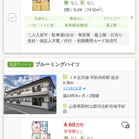
なし
なし
2
2階 / 3LDK（74.52m
）
礼金なし
敷金なし
ファミリー
バス・トイレ別
駐車場(近隣含)
最上階
二人入居可・駐車場2台分・角部屋・最上階・日当り
良好・保証人不要／代行 ・初期費用カード決済可
ブルーミングハイツ
賃貸アパート
ＪＲ左沢線 羽前高松駅 徒歩
6.5km
その他の交通
築24年8ヶ月 / 2階建
山形県西村山郡河北町谷地字砂
田
4.60
万円
管理費なし
なし
なし