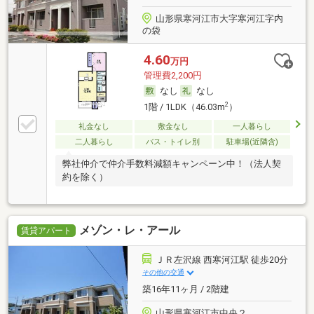
山形県寒河江市大字寒河江字内
の袋
4.60
万円
管理費2,200円
なし
なし
2
1階 / 1LDK（46.03m
）
礼金なし
敷金なし
一人暮らし
二人暮らし
バス・トイレ別
駐車場(近隣含)
弊社仲介で仲介手数料減額キャンペーン中！（法人契
約を除く）
メゾン・レ・アール
賃貸アパート
ＪＲ左沢線 西寒河江駅 徒歩20分
その他の交通
築16年11ヶ月 / 2階建
山形県寒河江市中央２