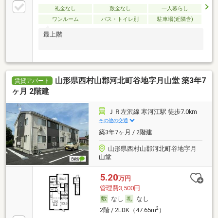
礼金なし
敷金なし
一人暮らし
ワンルーム
バス・トイレ別
駐車場(近隣含)
最上階
山形県西村山郡河北町谷地字月山堂 築3年7
賃貸アパート
ヶ月 2階建
ＪＲ左沢線 寒河江駅 徒歩7.0km
その他の交通
築3年7ヶ月 / 2階建
山形県西村山郡河北町谷地字月
山堂
5.20
万円
管理費3,500円
なし
なし
2
2階 / 2LDK（47.65m
）