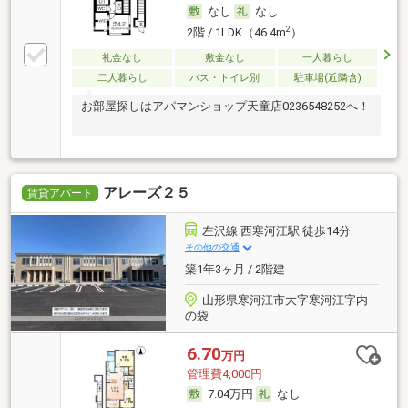
なし
なし
2
2階 / 1LDK（46.4m
）
礼金なし
敷金なし
一人暮らし
二人暮らし
バス・トイレ別
駐車場(近隣含)
お部屋探しはアパマンショップ天童店0236548252へ！
アレーズ２５
賃貸アパート
左沢線 西寒河江駅 徒歩14分
その他の交通
築1年3ヶ月 / 2階建
山形県寒河江市大字寒河江字内
の袋
6.70
万円
管理費4,000円
7.04万円
なし