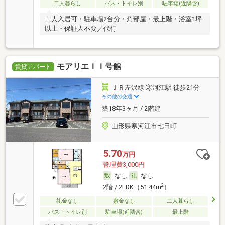
二人暮らし
バス・トイレ別
駐車場(近隣含)
二人入居可・駐車場2台分・角部屋・最上階・浴室1坪
以上・保証人不要／代行
モアリエＩＩ号館
賃貸アパート
ＪＲ左沢線 寒河江駅 徒歩21分
その他の交通
築18年3ヶ月 / 2階建
山形県寒河江市七日町
5.70
万円
管理費3,000円
なし
なし
2
2階 / 2LDK（51.44m
）
礼金なし
敷金なし
二人暮らし
バス・トイレ別
駐車場(近隣含)
最上階