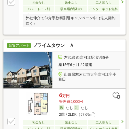
礼金なし
敷金なし
二人暮らし
バス・トイレ別
駐車場(近隣含)
インターネット無料
弊社仲介で仲介手数料割引キャンペーン中（法人契約
除く）
プライムタウン Ａ
賃貸アパート
左沢線 西寒河江駅 徒歩8分
築15年6ヶ月 / 2階建
山形県寒河江市大字寒河江字小
和田
6
万円
管理費5,000円
なし
なし
2
2階 / 2LDK（57.69m
）
礼金なし
敷金なし
二人暮らし
バス・トイレ別
駐車場(近隣含)
インターネット無料