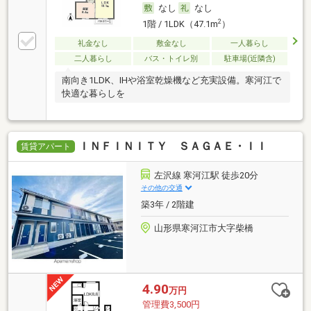
なし
なし
2
1階 / 1LDK（47.1m
）
礼金なし
敷金なし
一人暮らし
二人暮らし
バス・トイレ別
駐車場(近隣含)
南向き1LDK、IHや浴室乾燥機など充実設備。寒河江で
快適な暮らしを
ＩＮＦＩＮＩＴＹ ＳＡＧＡＥ・ＩＩ
賃貸アパート
左沢線 寒河江駅 徒歩20分
その他の交通
築3年 / 2階建
山形県寒河江市大字柴橋
4.90
万円
管理費3,500円