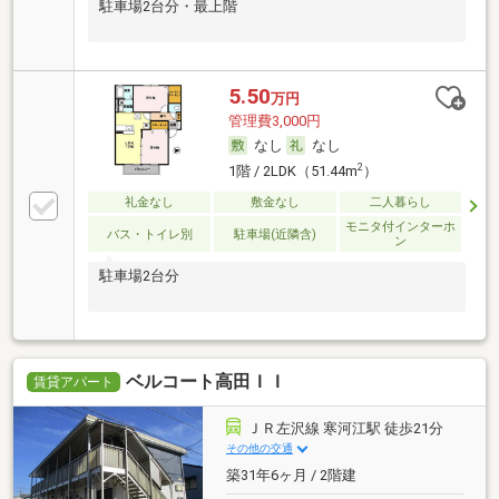
駐車場2台分・最上階
5.50
万円
管理費3,000円
なし
なし
2
1階 / 2LDK（51.44m
）
礼金なし
敷金なし
二人暮らし
モニタ付インターホ
バス・トイレ別
駐車場(近隣含)
ン
駐車場2台分
ベルコート高田ＩＩ
賃貸アパート
ＪＲ左沢線 寒河江駅 徒歩21分
その他の交通
築31年6ヶ月 / 2階建