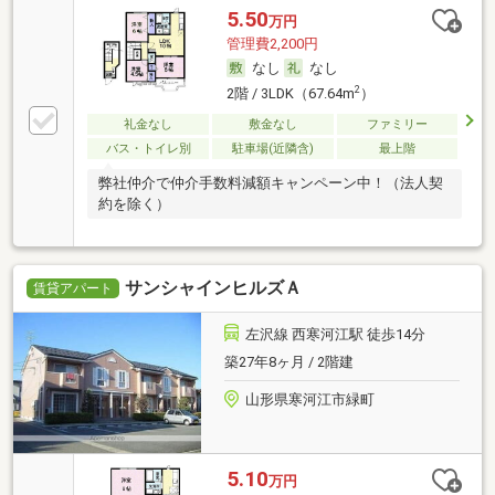
5.50
万円
管理費2,200円
なし
なし
2
2階 / 3LDK（67.64m
）
礼金なし
敷金なし
ファミリー
バス・トイレ別
駐車場(近隣含)
最上階
弊社仲介で仲介手数料減額キャンペーン中！（法人契
約を除く）
サンシャインヒルズＡ
賃貸アパート
左沢線 西寒河江駅 徒歩14分
築27年8ヶ月 / 2階建
山形県寒河江市緑町
5.10
万円