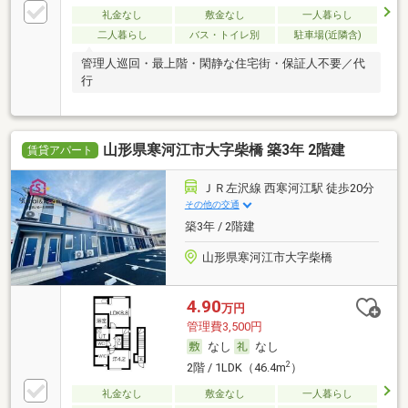
礼金なし
敷金なし
一人暮らし
二人暮らし
バス・トイレ別
駐車場(近隣含)
管理人巡回・最上階・閑静な住宅街・保証人不要／代
行
山形県寒河江市大字柴橋 築3年 2階建
賃貸アパート
ＪＲ左沢線 西寒河江駅 徒歩20分
その他の交通
築3年 / 2階建
山形県寒河江市大字柴橋
4.90
万円
管理費3,500円
なし
なし
2
2階 / 1LDK（46.4m
）
礼金なし
敷金なし
一人暮らし