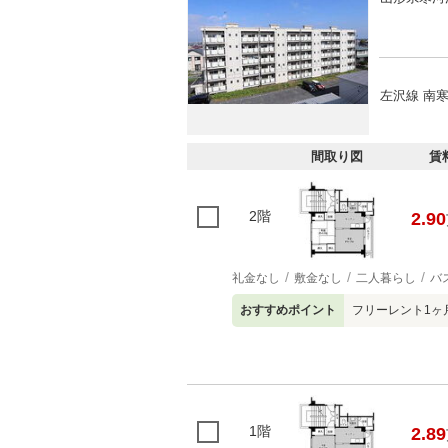
左沢線 南寒
間取り図
賃
2階
2.90
礼金なし
敷金なし
二人暮らし
バ
おすすめポイント
フリーレント1ヶ
1階
2.89