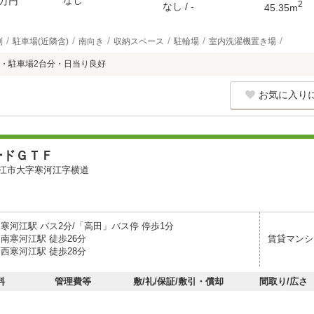
なし
万円
2
なし / -
45.35m
別
駐車場(近隣含)
南向き
収納スペース
駐輪場
室内洗濯機置き場
・駐車場2台分・日当り良好
お気に入り
ードＧＴＦ
江市大字寒河江字横道
寒河江駅 バス2分/「高田」バス停 停歩1分
南寒河江駅 徒歩26分
賃貸マンシ
西寒河江駅 徒歩28分
料
管理費等
敷/礼/保証/敷引・償却
間取り/広さ