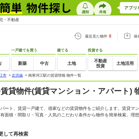
住宅・不動産
0
最近見た物件
保
一戸建てを買う
建てる
投資する
不動産
古
新築
中古
土地
土地活用
投資
江市
>
左沢線
>
南寒河江駅の賃貸情報 物件一覧
の賃貸物件(賃貸マンション・アパート) 
、アパート、賃貸一戸建て、借家などの賃貸物件をご紹介します。賃貸マ
専有面積・間取り・写真・人気のこだわり条件から物件を簡単検索。理想
更して再検索