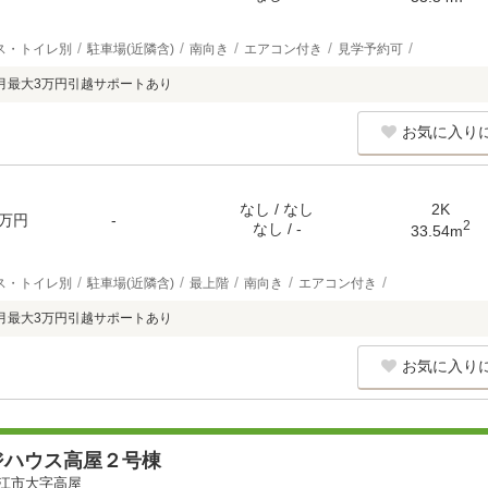
ス・トイレ別
駐車場(近隣含)
南向き
エアコン付き
見学予約可
月最大3万円引越サポートあり
お気に入り
なし / なし
2K
万円
-
2
なし / -
33.54m
ス・トイレ別
駐車場(近隣含)
最上階
南向き
エアコン付き
月最大3万円引越サポートあり
お気に入り
ジハウス高屋２号棟
江市大字高屋