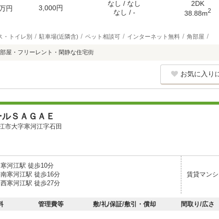
なし / なし
2DK
3,000円
万円
2
なし / -
38.88m
ス・トイレ別
駐車場(近隣含)
ペット相談可
インターネット無料
角部屋
部屋・フリーレント・閑静な住宅街
お気に入り
ールＳＡＧＡＥ
江市大字寒河江字石田
寒河江駅 徒歩10分
南寒河江駅 徒歩16分
賃貸マンシ
西寒河江駅 徒歩27分
料
管理費等
敷/礼/保証/敷引・償却
間取り/広さ