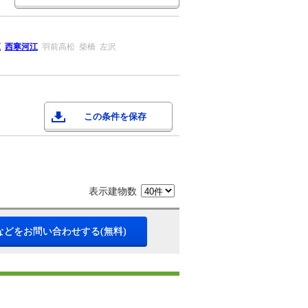
江
西寒河江
羽前高松
柴橋
左沢
この条件を保存
表示建物数
などをお問い合わせする(無料)