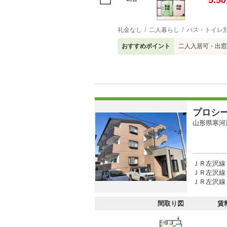
5.50
礼金なし
二人暮らし
バス・トイレ
おすすめポイント
二人入居可・出窓
プロシ
山形県寒河
ＪＲ左沢線 
ＪＲ左沢線 
ＪＲ左沢線 
間取り図
賃