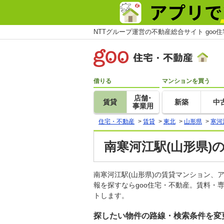
NTTグループ運営の不動産総合サイト goo
借りる
マンションを買う
店舗･
賃貸
新築
中
事業用
住宅・不動産
>
賃貸
>
東北
>
山形県
>
寒河
南寒河江駅(山形県)
南寒河江駅(山形県)の賃貸マンション
報を探すならgoo住宅・不動産。賃料・
トします。
探したい物件の路線・検索条件を変