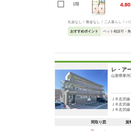
1階
4.80
礼金なし
敷金なし
二人暮らし
バ
おすすめポイント
ペット相談可・角
レ・ア
山形県寒河
ＪＲ左沢線 
ＪＲ左沢線 
ＪＲ左沢線 
間取り図
賃