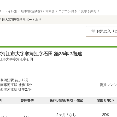
ス・トイレ別
駐車場(近隣含)
南向き
エアコン付き
見学予約可
月最大3万円引越サポートあり
お気に入り
河江市大字寒河江字石田 築28年 3階建
江市大字寒河江字石田
寒河江駅 徒歩12分
南寒河江駅 徒歩16分
賃貸マンシ
西寒河江駅 徒歩27分
料
管理費等
敷/礼/保証/敷引・償却
間取り/広さ
2ヶ月 / なし
2DK