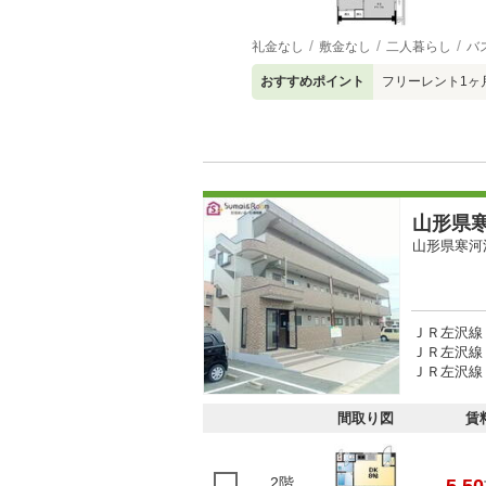
礼金なし
敷金なし
二人暮らし
バ
おすすめポイント
フリーレント1ヶ
山形県寒
山形県寒河
ＪＲ左沢線 
ＪＲ左沢線 
ＪＲ左沢線 
間取り図
賃
2階