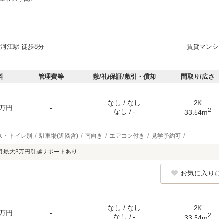
河江駅 徒歩8分
賃貸マンシ
料
管理費等
敷/礼/保証/敷引・償却
間取り/広さ
なし / なし
2K
万円
-
2
なし / -
33.54m
ス・トイレ別
駐車場(近隣含)
南向き
エアコン付き
見学予約可
月最大3万円引越サポートあり
お気に入り
なし / なし
2K
万円
-
2
なし / -
33.54m