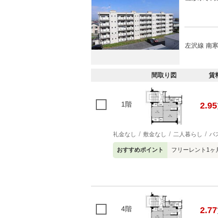
左沢線 南寒
間取り図
賃
1階
2.95
礼金なし
敷金なし
二人暮らし
バ
おすすめポイント
フリーレント1ヶ
4階
2.77