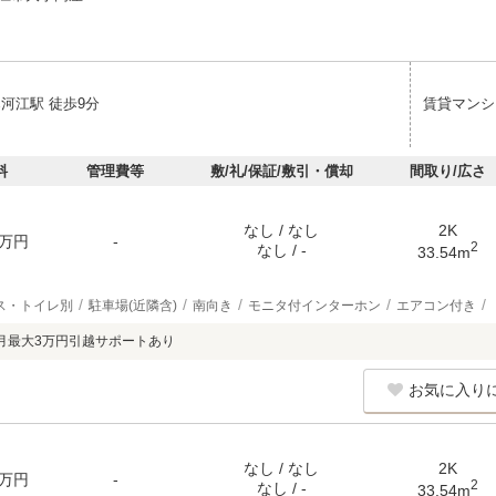
河江駅 徒歩9分
賃貸マンシ
料
管理費等
敷/礼/保証/敷引・償却
間取り/広さ
なし / なし
2K
万円
-
2
なし / -
33.54m
ス・トイレ別
駐車場(近隣含)
南向き
モニタ付インターホン
エアコン付き
月最大3万円引越サポートあり
お気に入り
なし / なし
2K
万円
-
2
なし / -
33.54m