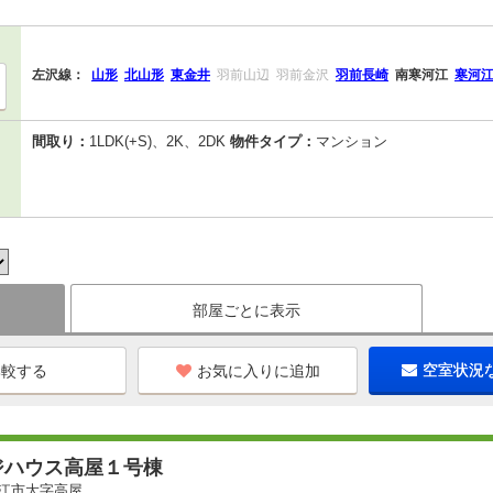
左沢線：
山形
北山形
東金井
羽前山辺
羽前金沢
羽前長崎
南寒河江
寒河
間取り：
1LDK(+S)、2K、2DK
物件タイプ：
マンション
部屋ごとに表示
お気に入りに追加
空室状況
ジハウス高屋１号棟
江市大字高屋