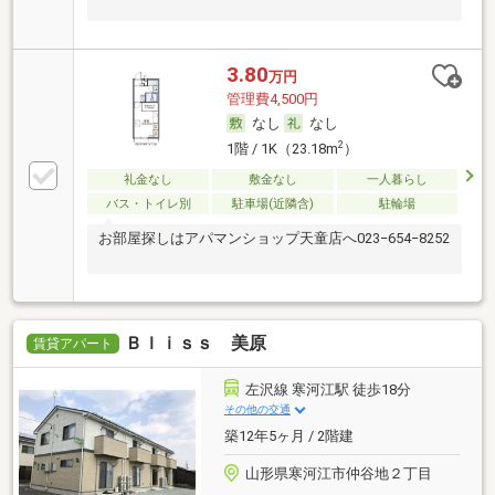
3.80
万円
管理費4,500円
なし
なし
2
1階 / 1K（23.18m
）
礼金なし
敷金なし
一人暮らし
バス・トイレ別
駐車場(近隣含)
駐輪場
お部屋探しはアパマンショップ天童店へ023−654−8252
Ｂｌｉｓｓ 美原
賃貸アパート
左沢線 寒河江駅 徒歩18分
その他の交通
築12年5ヶ月 / 2階建
山形県寒河江市仲谷地２丁目