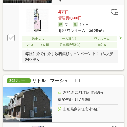
4
万円
管理費3,500円
なし
1ヶ月
2
1階 / ワンルーム（36.25m
）
敷金なし
一人暮らし
ワンルーム
バス・トイレ別
駐車場(近隣含)
南向き
弊社仲介で仲介手数料減額キャンペーン中！（法人契
約を除く）
リトル マーシュ ＩＩ
賃貸アパート
左沢線 寒河江駅 徒歩9分
築20年6ヶ月 / 2階建
山形県寒河江市小沼町