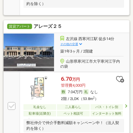
約を除く）
アレーズ２５
賃貸アパート
左沢線 西寒河江駅 徒歩14分
その他の交通
築1年3ヶ月 / 2階建
山形県寒河江市大字寒河江字内
の袋
6.70
万円
管理費4,000円
7.04万円
なし
2
2階 / 2LDK（53.8m
）
礼金なし
二人暮らし
バス・トイレ別
駐車場(近隣含)
ペット相談可
インターネット無料
弊社仲介で仲介手数料減額キャンペーン中！（法人契
約を除く）