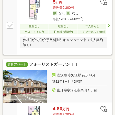
5
万円
管理費2,200円
なし
なし
2
1階 / 2DK（44.82m
）
礼金なし
敷金なし
二人暮らし
バス・トイレ別
駐車場(近隣含)
インターネット無料
弊社仲介で仲介手数料割引キャンペーン中（法人契約
除く）
フォーリストガーデンＩＩ
賃貸アパート
左沢線 寒河江駅 徒歩14分
築22年3ヶ月 / 2階建
山形県寒河江市高田１丁目
4.80
万円
管理費2,200円