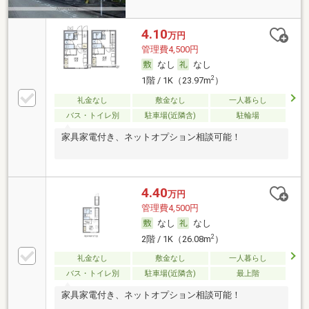
4.10
万円
管理費4,500円
なし
なし
2
1階 / 1K（23.97m
）
礼金なし
敷金なし
一人暮らし
バス・トイレ別
駐車場(近隣含)
駐輪場
家具家電付き、ネットオプション相談可能！
4.40
万円
管理費4,500円
なし
なし
2
2階 / 1K（26.08m
）
礼金なし
敷金なし
一人暮らし
バス・トイレ別
駐車場(近隣含)
最上階
家具家電付き、ネットオプション相談可能！