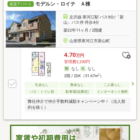
モデルン・ロイテ Ａ棟
賃貸アパート
左沢線 寒河江駅 バス9分/「新
山」バス停 停歩4分
築22年11ヶ月 / 2階建
山形県寒河江市新山町
4.70
万円
管理費2,200円
なし
なし
2
2階 / 2DK（51.67m
）
礼金なし
敷金なし
二人暮らし
バス・トイレ別
駐車場(近隣含)
インターネット無料
弊社仲介で仲介手数料減額キャンペーン中！（法人契
約を除く）