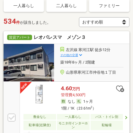
一人暮らし
二人暮らし
ファミリー
534
件
が該当しました。
レオパレスマ メゾン３
賃貸アパート
左沢線 寒河江駅 徒歩12分
その他の交通
築18年8ヶ月 / 2階建
山形県寒河江市仲谷地１丁目
4.60
万円
管理費4,500円
なし
1ヶ月
2
1階 / 1K（23.61m
）
敷金なし
一人暮らし
バス・トイレ別
モニタ付インターホ
駐車場(近隣含)
駐輪場
ン