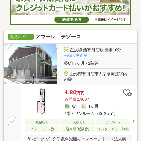
アマーレ テゾーロ
賃貸アパート
左沢線 西寒河江駅 徒歩10分
その他の交通
築8年7ヶ月 / 2階建
山形県寒河江市大字寒河江字内
の袋
4.80
万円
管理費2,900円
なし
1ヶ月
2
1階 / ワンルーム（36.25m
）
敷金なし
一人暮らし
ワンルーム
バス・トイレ別
駐車場(近隣含)
インターネット無料
弊社仲介で仲介手数料減額キャンペーン中！（法人契