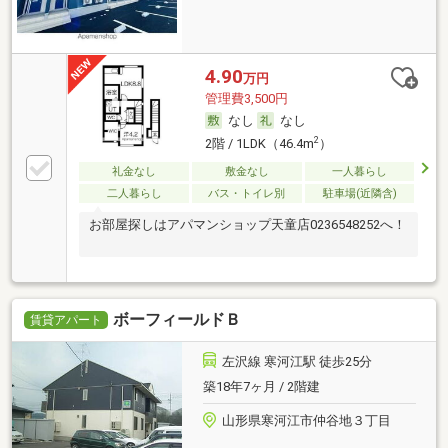
4.90
万円
管理費3,500円
なし
なし
2
2階 / 1LDK（46.4m
）
礼金なし
敷金なし
一人暮らし
二人暮らし
バス・トイレ別
駐車場(近隣含)
お部屋探しはアパマンショップ天童店0236548252へ！
ボーフィールドＢ
賃貸アパート
左沢線 寒河江駅 徒歩25分
築18年7ヶ月 / 2階建
山形県寒河江市仲谷地３丁目