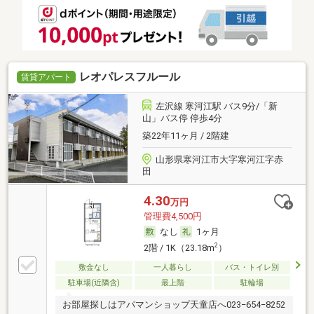
レオパレスフルール
賃貸アパート
左沢線 寒河江駅 バス9分/「新
山」バス停 停歩4分
築22年11ヶ月 / 2階建
山形県寒河江市大字寒河江字赤
田
4.30
万円
管理費4,500円
なし
1ヶ月
2
2階 / 1K（23.18m
）
敷金なし
一人暮らし
バス・トイレ別
駐車場(近隣含)
最上階
駐輪場
お部屋探しはアパマンショップ天童店へ023−654−8252