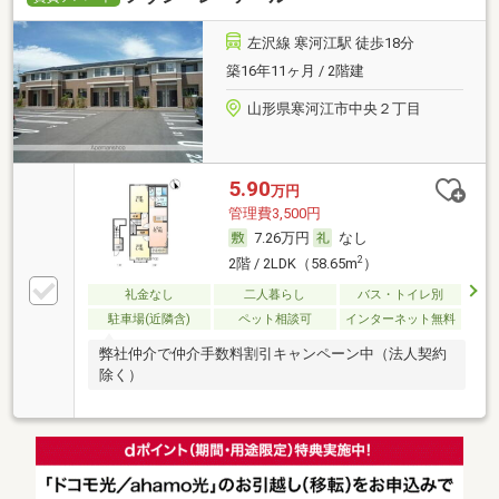
左沢線 寒河江駅 徒歩18分
築16年11ヶ月 / 2階建
山形県寒河江市中央２丁目
5.90
万円
管理費3,500円
7.26万円
なし
2
2階 / 2LDK（58.65m
）
礼金なし
二人暮らし
バス・トイレ別
駐車場(近隣含)
ペット相談可
インターネット無料
弊社仲介で仲介手数料割引キャンペーン中（法人契約
除く）