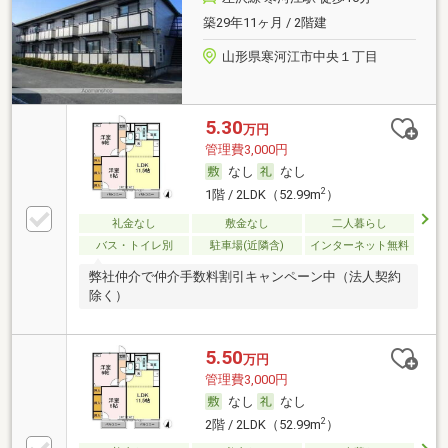
築29年11ヶ月 / 2階建
山形県寒河江市中央１丁目
5.30
万円
管理費3,000円
なし
なし
2
1階 / 2LDK（52.99m
）
礼金なし
敷金なし
二人暮らし
バス・トイレ別
駐車場(近隣含)
インターネット無料
弊社仲介で仲介手数料割引キャンペーン中（法人契約
除く）
5.50
万円
管理費3,000円
なし
なし
2
2階 / 2LDK（52.99m
）