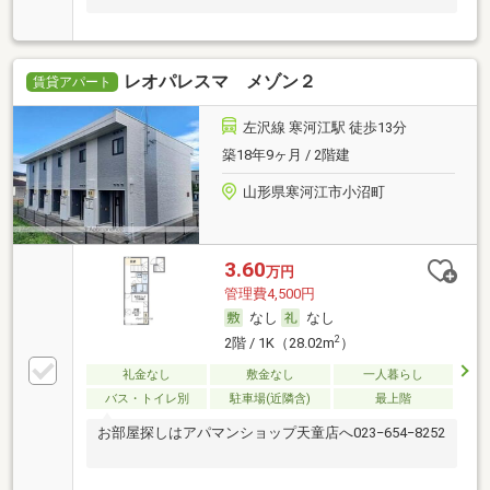
レオパレスマ メゾン２
賃貸アパート
左沢線 寒河江駅 徒歩13分
築18年9ヶ月 / 2階建
山形県寒河江市小沼町
3.60
万円
管理費4,500円
なし
なし
2
2階 / 1K（28.02m
）
礼金なし
敷金なし
一人暮らし
バス・トイレ別
駐車場(近隣含)
最上階
お部屋探しはアパマンショップ天童店へ023−654−8252