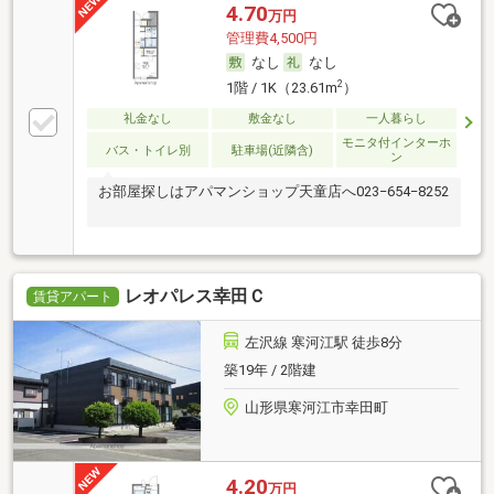
4.70
万円
管理費4,500円
なし
なし
2
1階 / 1K（23.61m
）
礼金なし
敷金なし
一人暮らし
モニタ付インターホ
バス・トイレ別
駐車場(近隣含)
ン
お部屋探しはアパマンショップ天童店へ023−654−8252
レオパレス幸田Ｃ
賃貸アパート
左沢線 寒河江駅 徒歩8分
築19年 / 2階建
山形県寒河江市幸田町
4.20
万円