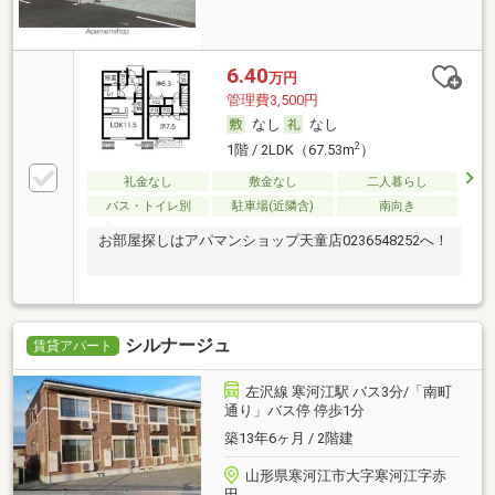
6.40
万円
管理費3,500円
なし
なし
2
1階 / 2LDK（67.53m
）
礼金なし
敷金なし
二人暮らし
バス・トイレ別
駐車場(近隣含)
南向き
お部屋探しはアパマンショップ天童店0236548252へ！
シルナージュ
賃貸アパート
左沢線 寒河江駅 バス3分/「南町
通り」バス停 停歩1分
築13年6ヶ月 / 2階建
山形県寒河江市大字寒河江字赤
田