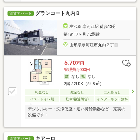
グランコート丸内Ｂ
賃貸アパート
左沢線 寒河江駅 徒歩13分
築18年7ヶ月 / 2階建
山形県寒河江市丸内２丁目
5.70
万円
管理費5,000円
なし
なし
2
2階 / 2LDK（54.8m
）
礼金なし
敷金なし
二人暮らし
バス・トイレ別
駐車場(近隣含)
インターネット無料
デジタルキー・洗浄便座・追い焚給湯器など、充実の
設備です！
キアーロ
賃貸アパート