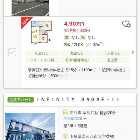
4.90
万円
管理費4,000円
なし
なし
2
2階 / 2LDK（54.07m
）
礼金なし
敷金なし
二人暮らし
バス・トイレ別
駐車場(近隣含)
最上階
寒河江中部小学校まで15分（1190ｍ）！陵南中学校ま
で徒歩6分（500ｍ）！
ＩＮＦＩＮＩＴＹ ＳＡＧＡＥ・ＩＩ
賃貸アパート
左沢線 寒河江駅 徒歩20分
その他の交通
築3年 / 2階建
山形県寒河江市大字柴橋