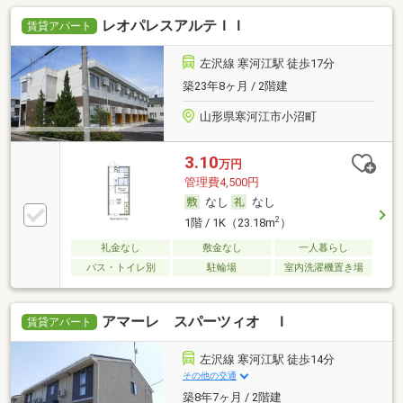
レオパレスアルテＩＩ
賃貸アパート
左沢線 寒河江駅 徒歩17分
築23年8ヶ月 / 2階建
山形県寒河江市小沼町
3.10
万円
管理費4,500円
なし
なし
2
1階 / 1K（23.18m
）
礼金なし
敷金なし
一人暮らし
バス・トイレ別
駐輪場
室内洗濯機置き場
アマーレ スパーツィオ Ｉ
賃貸アパート
左沢線 寒河江駅 徒歩14分
その他の交通
築8年7ヶ月 / 2階建