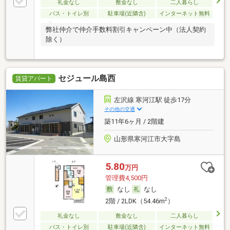
礼金なし
敷金なし
二人暮らし
バス・トイレ別
駐車場(近隣含)
インターネット無料
弊社仲介で仲介手数料割引キャンペーン中（法人契約
除く）
セジュール島西
賃貸アパート
左沢線 寒河江駅 徒歩17分
その他の交通
築11年6ヶ月 / 2階建
山形県寒河江市大字島
5.80
万円
管理費4,500円
なし
なし
2
2階 / 2LDK（54.46m
）
礼金なし
敷金なし
二人暮らし
バス・トイレ別
駐車場(近隣含)
インターネット無料