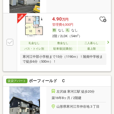
4.90
万円
管理費4,000円
なし
なし
2
2階 / 2LDK（54m
）
礼金なし
敷金なし
二人暮らし
バス・トイレ別
駐車場(近隣含)
最上階
寒河江中部小学校まで15分（1190ｍ）！陵南中学校ま
で徒歩6分（500ｍ）！
ボーフィールド Ｃ
賃貸アパート
左沢線 寒河江駅 徒歩20分
築16年8ヶ月 / 2階建
山形県寒河江市仲谷地３丁目