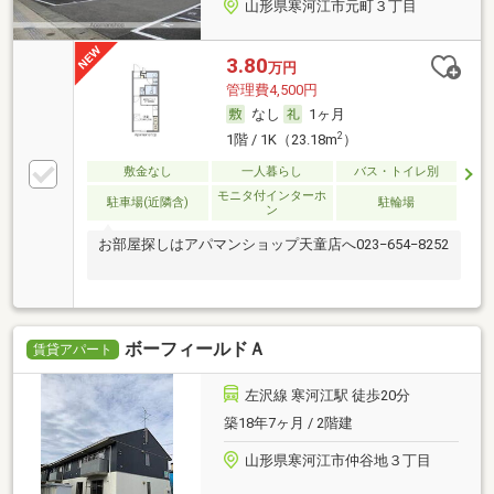
山形県寒河江市元町３丁目
3.80
万円
管理費4,500円
なし
1ヶ月
2
1階 / 1K（23.18m
）
敷金なし
一人暮らし
バス・トイレ別
モニタ付インターホ
駐車場(近隣含)
駐輪場
ン
お部屋探しはアパマンショップ天童店へ023−654−8252
ボーフィールドＡ
賃貸アパート
左沢線 寒河江駅 徒歩20分
築18年7ヶ月 / 2階建
山形県寒河江市仲谷地３丁目