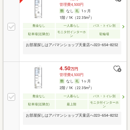
管理費4,500円
なし
1ヶ月
2
1階 / 1K（22.35m
）
敷金なし
一人暮らし
バス・トイレ別
モニタ付インターホ
駐車場(近隣含)
駐輪場
ン
お部屋探しはアパマンショップ天童店へ023−654−8252
4.50
万円
管理費4,500円
なし
1ヶ月
2
2階 / 1K（22.35m
）
敷金なし
一人暮らし
バス・トイレ別
モニタ付インターホ
駐車場(近隣含)
最上階
ン
お部屋探しはアパマンショップ天童店へ023−654−8252