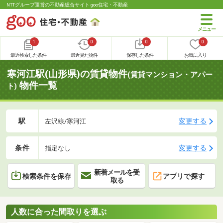
NTTグループ運営の不動産総合サイト goo住宅・不動産
1
0
0
0
最近検索した条件
最近見た物件
保存した条件
お気に入り
寒河江駅(山形県)の賃貸物件
(賃貸マンション・アパー
物件一覧
ト)
駅
変更する
左沢線/寒河江
条件
変更する
指定なし
新着メールを受
検索条件を保存
アプリで探す
取る
人数に合った間取りを選ぶ