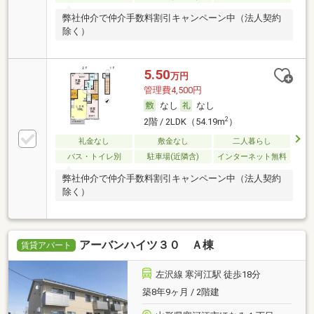
弊社仲介で仲介手数料割引キャンペーン中（法人契約
除く）
5.50
万円
管理費4,500円
なし
なし
2
2階 / 2LDK（54.19m
）
礼金なし
敷金なし
二人暮らし
バス・トイレ別
駐車場(近隣含)
インターネット無料
弊社仲介で仲介手数料割引キャンペーン中（法人契約
除く）
アーバンハイツ３０ Ａ棟
賃貸アパート
左沢線 寒河江駅 徒歩18分
築8年9ヶ月 / 2階建