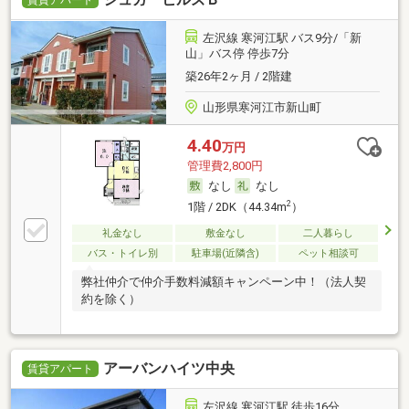
賃貸アパート
左沢線 寒河江駅 バス9分/「新
山」バス停 停歩7分
築26年2ヶ月 / 2階建
山形県寒河江市新山町
4.40
万円
管理費2,800円
なし
なし
2
1階 / 2DK（44.34m
）
礼金なし
敷金なし
二人暮らし
バス・トイレ別
駐車場(近隣含)
ペット相談可
弊社仲介で仲介手数料減額キャンペーン中！（法人契
約を除く）
アーバンハイツ中央
賃貸アパート
左沢線 寒河江駅 徒歩16分