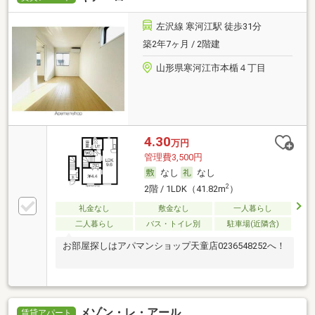
左沢線 寒河江駅 徒歩31分
築2年7ヶ月 / 2階建
山形県寒河江市本楯４丁目
4.30
万円
管理費3,500円
なし
なし
2
2階 / 1LDK（41.82m
）
礼金なし
敷金なし
一人暮らし
二人暮らし
バス・トイレ別
駐車場(近隣含)
お部屋探しはアパマンショップ天童店0236548252へ！
メゾン・レ・アール
賃貸アパート