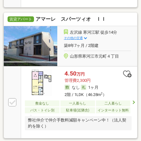
アマーレ スパーツィオ ＩＩ
賃貸アパート
左沢線 寒河江駅 徒歩14分
その他の交通
築8年7ヶ月 / 2階建
山形県寒河江市元町４丁目
4.50
万円
管理費2,300円
なし
1ヶ月
2
2階 / 1LDK（46.28m
）
敷金なし
一人暮らし
二人暮らし
バス・トイレ別
駐車場(近隣含)
インターネット無料
弊社仲介で仲介手数料減額キャンペーン中！（法人契
約を除く）