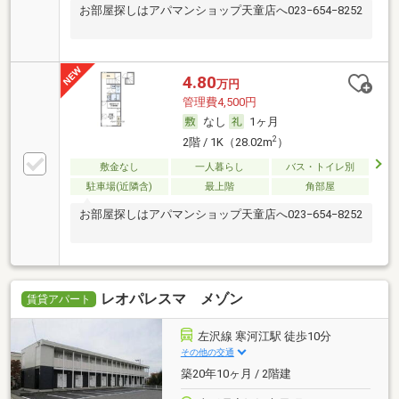
お部屋探しはアパマンショップ天童店へ023−654−8252
4.80
万円
管理費4,500円
なし
1ヶ月
2
2階 / 1K（28.02m
）
敷金なし
一人暮らし
バス・トイレ別
駐車場(近隣含)
最上階
角部屋
お部屋探しはアパマンショップ天童店へ023−654−8252
レオパレスマ メゾン
賃貸アパート
左沢線 寒河江駅 徒歩10分
その他の交通
築20年10ヶ月 / 2階建