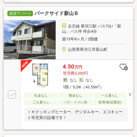
パークサイド新山Ｂ
賃貸アパート
左沢線 寒河江駅 バス7分/「新
山」バス停 停歩4分
築13年8ヶ月 / 2階建
山形県寒河江市新山町
4.50
万円
管理費5,000円
なし
なし
2
1階 / 1LDK（43.55m
）
礼金なし
敷金なし
一人暮らし
二人暮らし
バス・トイレ別
駐車場(近隣含)
ＩＨクッキングヒーター、デジタルキー、エコキュー
ト等充実の設備です！