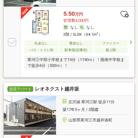
5.50
万円
管理費4,000円
なし
なし
2
2階 / 3LDK（64.1m
）
礼金なし
敷金なし
ファミリー
バス・トイレ別
駐車場(近隣含)
最上階
寒河江中部小学校まで15分（1190ｍ）！陵南中学校ま
で徒歩6分（500ｍ）！
レオネクスト越井坂
賃貸アパート
左沢線 寒河江駅 徒歩11分
築17年5ヶ月 / 2階建
山形県寒河江市越井坂町