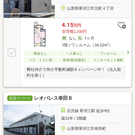
山形県寒河江市元町４丁目
4.15
万円
管理費2,300円
なし
1ヶ月
2
1階 / ワンルーム（36.22m
）
敷金なし
一人暮らし
ワンルーム
バス・トイレ別
駐車場(近隣含)
インターネット無料
弊社仲介で仲介手数料減額キャンペーン中！（法人契
約を除く）
レオパレス幸田Ｂ
賃貸アパート
左沢線 寒河江駅 徒歩9分
築22年 / 2階建
山形県寒河江市幸田町