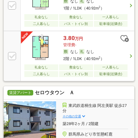
なし
なし
2
1階 / 1LDK（40.92m
）
礼金なし
敷金なし
一人暮らし
二人暮らし
バス・トイレ別
駐車場(近隣含)
3.80
万円
管理費-
なし
なし
2
2階 / 1LDK（40.92m
）
礼金なし
敷金なし
一人暮らし
二人暮らし
バス・トイレ別
駐車場(近隣含)
セロウタウン Ａ
賃貸アパート
東武鉄道桐生線 阿左美駅 徒歩27
分
その他の交通
築28年2ヶ月 / 2階建
群馬県みどり市笠懸町鹿