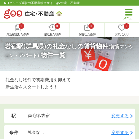
NTTグループ運営の不動産総合サイト goo住宅・不動産
1
0
0
0
最近検索した条件
最近見た物件
保存した条件
お気に入り
岩宿駅(群馬県)の礼金なしの賃貸物件
(賃貸マンシ
物件一覧
ョン・アパート)
礼金なし物件で初期費用を抑えて
新生活をスタートしよう！
駅
変更する
両毛線/岩宿
条件
変更する
礼金なし