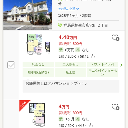
分
その他の交通
築28年2ヶ月 / 2階建
群馬県桐生市広沢町２丁目
4.40
万円
管理費1,800円
8万円
なし
2
2階 / 2LDK（58.12m
）
礼金なし
二人暮らし
バス・トイレ別
モニタ付インターホ
駐車場(近隣含)
最上階
ン
お部屋探しはアパマンショップへ！♪
4
万円
管理費1,800円
1ヶ月
なし
2
1階 / 2DK（44.34m
）