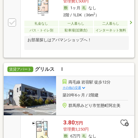
管理費3,500円
1ヶ月
なし
2
2階 / 1LDK（36m
）
礼金なし
一人暮らし
二人暮らし
バス・トイレ別
駐車場(近隣含)
インターネット無料
お部屋探しはアパマンショップへ！
グリルス Ｉ
賃貸アパート
両毛線 岩宿駅 徒歩12分
その他の交通
築20年6ヶ月 / 2階建
群馬県みどり市笠懸町阿左美
3.80
万円
管理費3,250円
6万円
なし