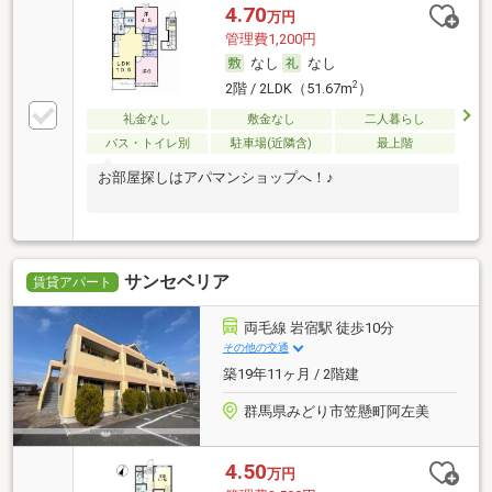
4.70
万円
管理費1,200円
なし
なし
2
2階 / 2LDK（51.67m
）
礼金なし
敷金なし
二人暮らし
バス・トイレ別
駐車場(近隣含)
最上階
お部屋探しはアパマンショップへ！♪
サンセベリア
賃貸アパート
両毛線 岩宿駅 徒歩10分
その他の交通
築19年11ヶ月 / 2階建
群馬県みどり市笠懸町阿左美
4.50
万円