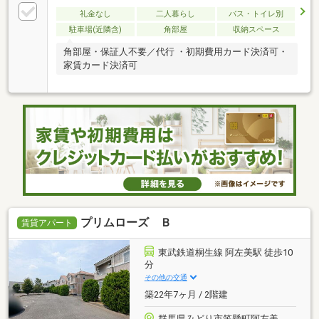
礼金なし
二人暮らし
バス・トイレ別
駐車場(近隣含)
角部屋
収納スペース
角部屋・保証人不要／代行 ・初期費用カード決済可・
家賃カード決済可
プリムローズ Ｂ
賃貸アパート
東武鉄道桐生線 阿左美駅 徒歩10
分
その他の交通
築22年7ヶ月 / 2階建
群馬県みどり市笠懸町阿左美