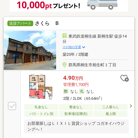
さくら Ｂ
賃貸アパート
東武鉄道桐生線 新桐生駅 徒歩14
分
その他の交通
築20年 / 2階建
群馬県桐生市相生町１丁目
4.90
万円
管理費1,700円
なし
なし
2
2階 / 2LDK（65.64m
）
礼金なし
敷金なし
二人暮らし
バス・トイレ別
駐車場(近隣含)
最上階
お部屋探しはＬＩＸＩＬ賃貸ショップ コガネイハウジ
ングへ！