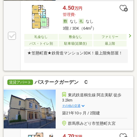
4.50
万円
管理費-
なし
なし
2
3階 / 3DK（64m
）
礼金なし
敷金なし
ファミリー
バス・トイレ別
駐車場(近隣含)
最上階
★笠懸町鹿★鉄骨造マンション3DK！最上階角部屋！
パステークガーデン Ｃ
賃貸アパート
東武鉄道桐生線 阿左美駅 徒歩
3.2km
その他の交通
築21年10ヶ月 / 2階建
群馬県みどり市笠懸町久宮
4.70
万円