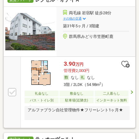
賃貸アパート
両毛線 岩宿駅 徒歩28分
その他の交通
築31年5ヶ月 / 3階建
群馬県みどり市笠懸町鹿
3.90
万円
管理費2,000円
なし
なし
2
3階 / 2LDK（54.98m
）
礼金なし
敷金なし
二人暮らし
バス・トイレ別
駐車場(近隣含)
インターネット無料
アルファプラン自社管理物件★フリーレント1ヶ月★