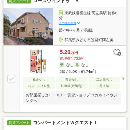
ローズウィンドゥ Ｂ
賃貸アパート
東武鉄道桐生線 阿左美駅 徒歩8
分
その他の交通
築20年2ヶ月 / 2階建
群馬県みどり市笠懸町阿左美
5.20
万円
管理費1,700円
なし
なし
2
2階 / 2LDK（61.74m
）
礼金なし
敷金なし
二人暮らし
バス・トイレ別
駐車場(近隣含)
最上階
お部屋探しはＬＩＸＩＬ賃貸ショップ コガネイハウジ
ングへ！
コンパートメントＷクエストＩ
賃貸アパート