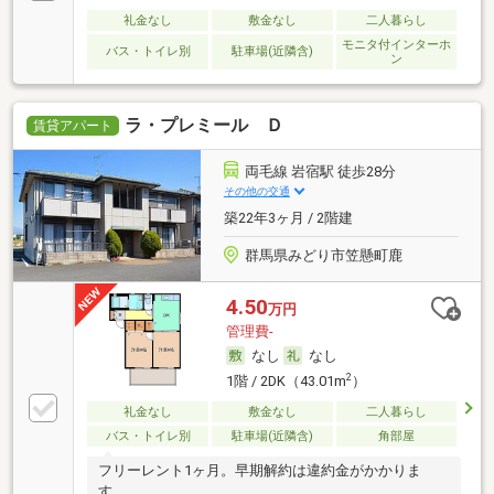
礼金なし
敷金なし
二人暮らし
モニタ付インターホ
バス・トイレ別
駐車場(近隣含)
ン
ラ・プレミール Ｄ
賃貸アパート
両毛線 岩宿駅 徒歩28分
その他の交通
築22年3ヶ月 / 2階建
群馬県みどり市笠懸町鹿
4.50
万円
管理費-
なし
なし
2
1階 / 2DK（43.01m
）
礼金なし
敷金なし
二人暮らし
バス・トイレ別
駐車場(近隣含)
角部屋
フリーレント1ヶ月。早期解約は違約金がかかりま
す。