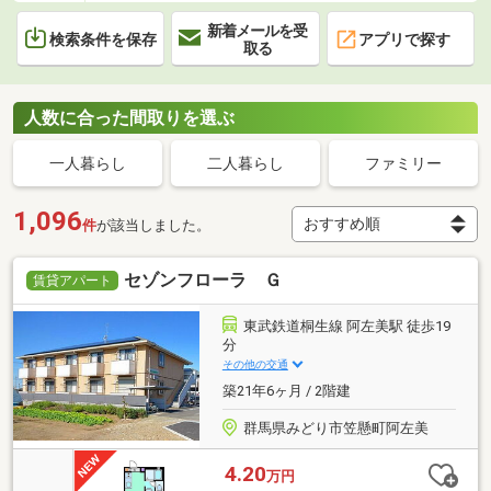
新着メールを受
検索条件を保存
アプリで探す
取る
人数に合った間取りを選ぶ
一人暮らし
二人暮らし
ファミリー
1,096
件
が該当しました。
セゾンフローラ Ｇ
賃貸アパート
東武鉄道桐生線 阿左美駅 徒歩19
分
その他の交通
築21年6ヶ月 / 2階建
群馬県みどり市笠懸町阿左美
4.20
万円