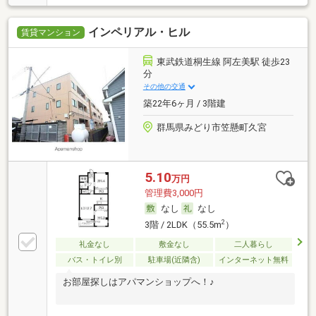
インペリアル・ヒル
賃貸マンション
東武鉄道桐生線 阿左美駅 徒歩23
分
その他の交通
築22年6ヶ月 / 3階建
群馬県みどり市笠懸町久宮
5.10
万円
管理費3,000円
なし
なし
2
3階 / 2LDK（55.5m
）
礼金なし
敷金なし
二人暮らし
バス・トイレ別
駐車場(近隣含)
インターネット無料
お部屋探しはアパマンショップへ！♪