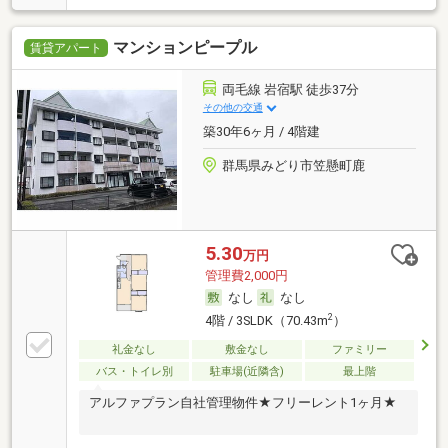
マンションピープル
賃貸アパート
両毛線 岩宿駅 徒歩37分
その他の交通
築30年6ヶ月 / 4階建
群馬県みどり市笠懸町鹿
5.30
万円
管理費2,000円
なし
なし
2
4階 / 3SLDK（70.43m
）
礼金なし
敷金なし
ファミリー
バス・トイレ別
駐車場(近隣含)
最上階
アルファプラン自社管理物件★フリーレント1ヶ月★