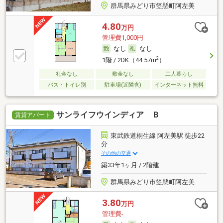
群馬県みどり市笠懸町阿左美
4.80
万円
管理費1,000円
なし
なし
2
1階 / 2DK（44.57m
）
礼金なし
敷金なし
二人暮らし
バス・トイレ別
駐車場(近隣含)
インターネット無料
サンライフウインディア Ｂ
賃貸アパート
東武鉄道桐生線 阿左美駅 徒歩22
分
その他の交通
築33年1ヶ月 / 2階建
群馬県みどり市笠懸町阿左美
3.80
万円
管理費-