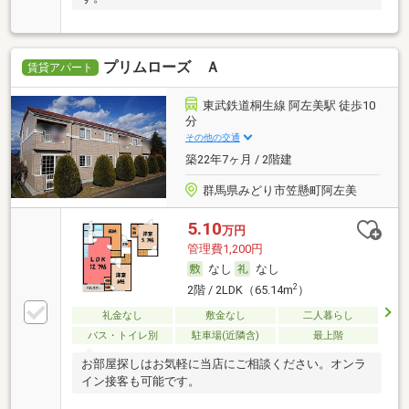
プリムローズ Ａ
賃貸アパート
東武鉄道桐生線 阿左美駅 徒歩10
分
その他の交通
築22年7ヶ月 / 2階建
群馬県みどり市笠懸町阿左美
5.10
万円
管理費1,200円
なし
なし
2
2階 / 2LDK（65.14m
）
礼金なし
敷金なし
二人暮らし
バス・トイレ別
駐車場(近隣含)
最上階
お部屋探しはお気軽に当店にご相談ください。オンラ
イン接客も可能です。