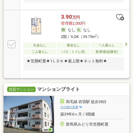
3.90
万円
管理費2,000円
なし
なし
2
2階 / 1LDK（39.75m
）
礼金なし
敷金なし
一人暮らし
二人暮らし
バス・トイレ別
駐車場(近隣含)
★笠懸町鹿★1ＬＤＫ★最上階★ネット無料★
マンションブライト
賃貸マンション
両毛線 岩宿駅 徒歩28分
その他の交通
築29年6ヶ月 / 3階建
群馬県みどり市笠懸町鹿