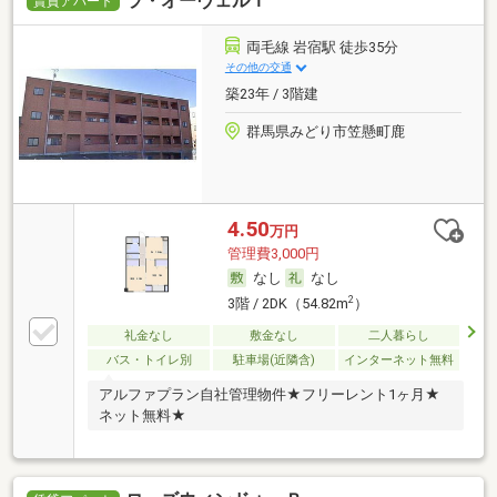
ラ・オーヴェルＩ
賃貸アパート
両毛線 岩宿駅 徒歩35分
その他の交通
築23年 / 3階建
群馬県みどり市笠懸町鹿
4.50
万円
管理費3,000円
なし
なし
2
3階 / 2DK（54.82m
）
礼金なし
敷金なし
二人暮らし
バス・トイレ別
駐車場(近隣含)
インターネット無料
アルファプラン自社管理物件★フリーレント1ヶ月★
ネット無料★