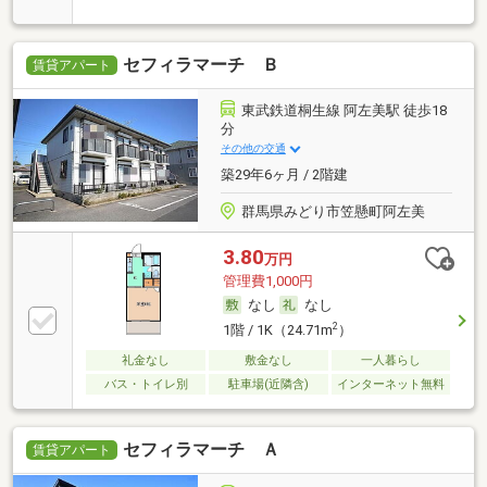
セフィラマーチ Ｂ
賃貸アパート
東武鉄道桐生線 阿左美駅 徒歩18
分
その他の交通
築29年6ヶ月 / 2階建
群馬県みどり市笠懸町阿左美
3.80
万円
管理費1,000円
なし
なし
2
1階 / 1K（24.71m
）
礼金なし
敷金なし
一人暮らし
バス・トイレ別
駐車場(近隣含)
インターネット無料
セフィラマーチ Ａ
賃貸アパート