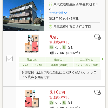
東武鉄道桐生線 新桐生駅 徒歩8
分
その他の交通
築28年10ヶ月 / 3階建
群馬県桐生市広沢町２丁目
6
万円
管理費4,000円
なし
なし
2
1階 / 2LDK（57.85m
）
礼金なし
敷金なし
二人暮らし
バス・トイレ別
駐車場(近隣含)
インターネット無料
お部屋探しはお気軽に当店にご相談ください。オンラ
イン接客も可能です
6.10
万円
管理費4,000円
なし
なし
2