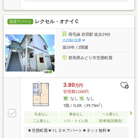
レクセル・オナイＣ
賃貸アパート
両毛線 岩宿駅 徒歩29分
その他の交通
築26年 / 2階建
群馬県みどり市笠懸町鹿
3.80
万円
管理費2,000円
なし
なし
2
1階 / 1LDK（39.75m
）
礼金なし
敷金なし
一人暮らし
二人暮らし
バス・トイレ別
駐車場(近隣含)
★笠懸町鹿★1ＬＤＫアパート★ネット無料★