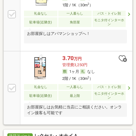
2
1階 / 1K（30m
）
礼金なし
一人暮らし
バス・トイレ別
モニタ付インターホ
駐車場(近隣含)
角部屋
ン
お部屋探しはアパマンショップへ！
3.70
万円
管理費3,250円
1ヶ月
なし
2
2階 / 1K（30m
）
礼金なし
一人暮らし
バス・トイレ別
モニタ付インターホ
駐車場(近隣含)
最上階
ン
お部屋探しはお気軽に当店にご相談ください。オンラ
イン接客も可能です
レクセル・オナイＡ