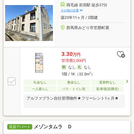
両毛線 岩宿駅 徒歩37分
その他の交通
築23年11ヶ月 / 2階建
群馬県みどり市笠懸町鹿
3.30
万円
管理費2,000円
なし
なし
2
1階 / 1K（32.5m
）
礼金なし
敷金なし
更新料なし
一人暮らし
バス・トイレ別
駐車場(近隣含)
アルファプラン自社管理物件★フリーレント1ヶ月★
メゾンタムラ Ｄ
賃貸アパート