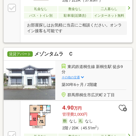
2階 / 2LDK（57.85m
）
礼金なし
敷金なし
二人暮らし
バス・トイレ別
駐車場(近隣含)
インターネット無料
お部屋探しはお気軽に当店にご相談ください。オンラ
イン接客も可能です
メゾンタムラ Ｃ
賃貸アパート
東武鉄道桐生線 新桐生駅 徒歩9
分
その他の交通
築30年6ヶ月 / 2階建
群馬県桐生市広沢町２丁目
4.90
万円
管理費2,000円
なし
なし
2
2階 / 2DK（45.51m
）