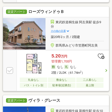
ローズウィンドゥＢ
賃貸アパート
東武鉄道桐生線 阿左美駅 徒歩9
分
その他の交通
築20年2ヶ月 / 2階建
群馬県みどり市笠懸町阿左美
5.20
万円
管理費1,700円
なし
なし
2
2階 / 2LDK（61.74m
）
礼金なし
敷金なし
二人暮らし
バス・トイレ別
駐車場(近隣含)
最上階
ヴィラ・グレース
賃貸アパート
東武鉄道桐生線 新桐生駅 徒歩10