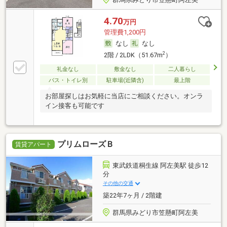
4.70
万円
管理費1,200円
なし
なし
2
2階 / 2LDK（51.67m
）
礼金なし
敷金なし
二人暮らし
バス・トイレ別
駐車場(近隣含)
最上階
お部屋探しはお気軽に当店にご相談ください。オンラ
イン接客も可能です
プリムローズＢ
賃貸アパート
東武鉄道桐生線 阿左美駅 徒歩12
分
その他の交通
築22年7ヶ月 / 2階建
群馬県みどり市笠懸町阿左美