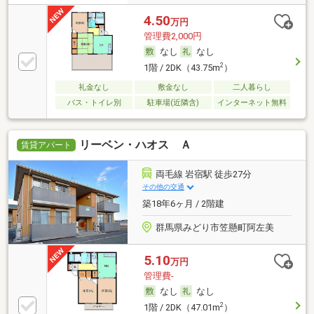
4.50
万円
管理費2,000円
なし
なし
2
1階 / 2DK（43.75m
）
礼金なし
敷金なし
二人暮らし
バス・トイレ別
駐車場(近隣含)
インターネット無料
リーベン・ハオス Ａ
賃貸アパート
両毛線 岩宿駅 徒歩27分
その他の交通
築18年6ヶ月 / 2階建
群馬県みどり市笠懸町阿左美
5.10
万円
管理費-
なし
なし
2
1階 / 2DK（47.01m
）