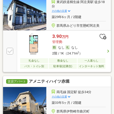
東武鉄道桐生線 阿左美駅 徒歩18
分
その他の交通
築29年6ヶ月 / 2階建
群馬県みどり市笠懸町阿左美
3.90
万円
管理費-
なし
なし
2
2階 / 1K（24.71m
）
礼金なし
敷金なし
一人暮らし
バス・トイレ別
駐車場(近隣含)
インターネット無料
アメニティハイツ赤堀
賃貸アパート
両毛線 国定駅 徒歩34分
その他の交通
築33年5ヶ月 / 2階建
群馬県伊勢崎市曲沢町