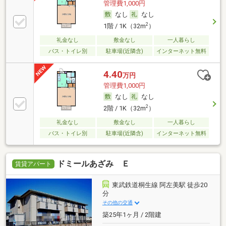
管理費1,000円
なし
なし
2
1階 / 1K（32m
）
礼金なし
敷金なし
一人暮らし
バス・トイレ別
駐車場(近隣含)
インターネット無料
4.40
万円
管理費1,000円
なし
なし
2
2階 / 1K（32m
）
礼金なし
敷金なし
一人暮らし
バス・トイレ別
駐車場(近隣含)
インターネット無料
ドミールあざみ Ｅ
賃貸アパート
東武鉄道桐生線 阿左美駅 徒歩20
分
その他の交通
築25年1ヶ月 / 2階建