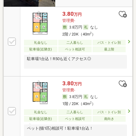
3.80
万円
管理費-
3.8万円
なし
2
2階 / 2DK（40m
）
礼金なし
二人暮らし
バス・トイレ別
駐車場(近隣含)
ペット相談可
最上階
駐車場1台込！R50も近くアクセス◎
3.80
万円
管理費-
3.8万円
なし
2
1階 / 2DK（40m
）
礼金なし
二人暮らし
バス・トイレ別
駐車場(近隣含)
ペット相談可
南向き
ペット(猫1匹)相談可！駐車場1台込！