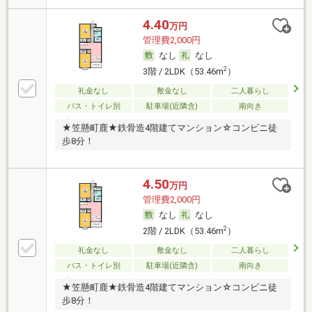
4.40
万円
管理費2,000円
なし
なし
2
3階 / 2LDK（53.46m
）
礼金なし
敷金なし
二人暮らし
バス・トイレ別
駐車場(近隣含)
南向き
★笠懸町鹿★鉄骨造4階建てマンション☆コンビニ徒
歩8分！
4.50
万円
管理費2,000円
なし
なし
2
2階 / 2LDK（53.46m
）
礼金なし
敷金なし
二人暮らし
バス・トイレ別
駐車場(近隣含)
南向き
★笠懸町鹿★鉄骨造4階建てマンション☆コンビニ徒
歩8分！