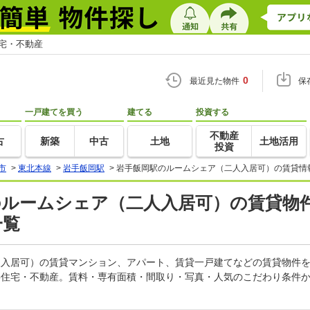
住宅・不動産
0
最近見た物件
保
一戸建てを買う
建てる
投資する
不動産
古
新築
中古
土地
土地活用
投資
市
>
東北本線
>
岩手飯岡駅
>
岩手飯岡駅のルームシェア（二人入居可）の賃貸情
のルームシェア（二人入居可）の賃貸物
一覧
二人入居可）の賃貸マンション、アパート、賃貸一戸建てなどの賃貸物件
oo住宅・不動産。賃料・専有面積・間取り・写真・人気のこだわり条件