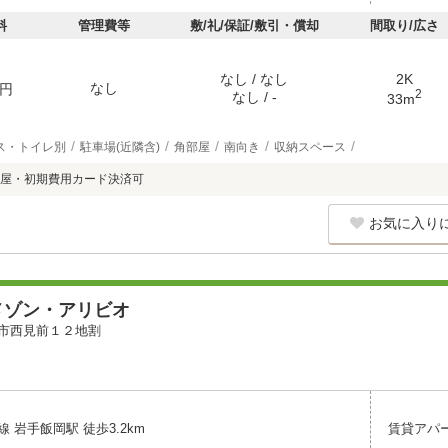
料
管理費等
敷/礼/保証/敷引・償却
間取り/広さ
なし / なし
2K
なし
円
2
なし / -
33m
ス・トイレ別
駐車場(近隣含)
角部屋
南向き
収納スペース
屋・初期費用カード決済可
お気に入り
メゾン・アリビオ
市西見前１２地割
 岩手飯岡駅 徒歩3.2km
賃貸アパ