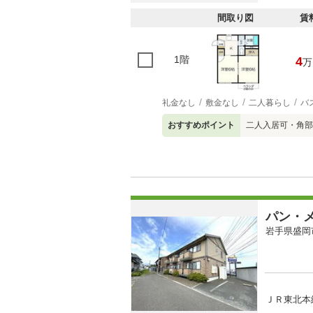
間取り図
賃
1階
4
万
礼金なし
敷金なし
二人暮らし
バ
おすすめポイント
二人入居可・角部
パン・
岩手県盛岡
ＪＲ東北本線