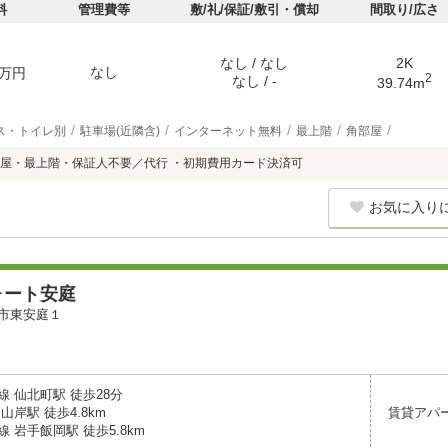
料
管理費等
敷/礼/保証/敷引・償却
間取り/広さ
なし / なし
2K
なし
万円
2
なし / -
39.74m
ス・トイレ別
駐車場(近隣含)
インターネット無料
最上階
角部屋
屋・最上階・保証人不要／代行 ・初期費用カード決済可
お気に入り
ォート安庭
市東安庭１
 仙北町駅 徒歩28分
山岸駅 徒歩4.8km
賃貸アパ
 岩手飯岡駅 徒歩5.8km