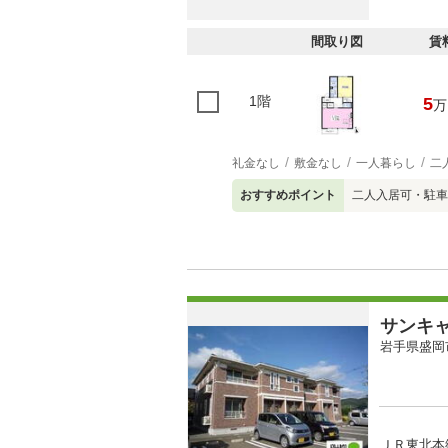
間取り図
賃
1階
5
万
礼金なし
敷金なし
一人暮らし
二
おすすめポイント
二人入居可・駐車
サンキ
岩手県盛岡
ＪＲ東北本線