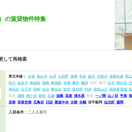
）の賃貸物件特集
更して再検索
東北本線：
白坂
新白河
白河
久田野
泉崎
矢吹
鏡石
須賀川
安積永盛
郡
松川
金谷川
南福島
福島
東福島
伊達
桑折
藤田
貝田
越河
白石
東白石
南仙台
太子堂
長町
仙台
東仙台
岩切
新利府
利府
陸前山王
国府多賀城
田尻
瀬峰
梅ケ沢
新田
石越
油島
花泉
清水原
有壁
一ノ関
山ノ目
平泉
花巻
花巻空港
石鳥谷
日詰
紫波中央
古館
矢幅
岩手飯岡
仙北町
盛岡
入居条件：
二人入居可