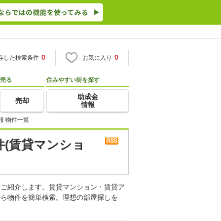
0
0
存した検索条件
お気に入り
売る
住みやすい街を探す
助成金
売却
情報
報 物件一覧
件(賃貸マンショ
をご紹介します。賃貸マンション・賃貸ア
から物件を簡単検索。理想の部屋探しを