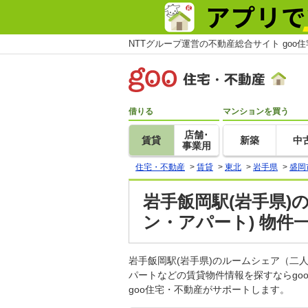
NTTグループ運営の不動産総合サイト goo
借りる
マンションを買う
店舗･
賃貸
新築
中
事業用
住宅・不動産
>
賃貸
>
東北
>
岩手県
>
盛岡
岩手飯岡駅(岩手県)
ン・アパート) 物件
岩手飯岡駅(岩手県)のルームシェア（
パートなどの賃貸物件情報を探すならg
goo住宅・不動産がサポートします。