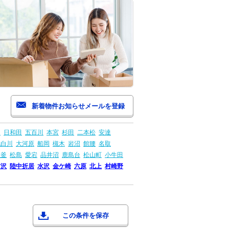
山
日和田
五百川
本宮
杉田
二本松
安達
北白川
大河原
船岡
槻木
岩沼
館腰
名取
塩釜
松島
愛宕
品井沼
鹿島台
松山町
小牛田
前沢
陸中折居
水沢
金ケ崎
六原
北上
村崎野
この条件を保存