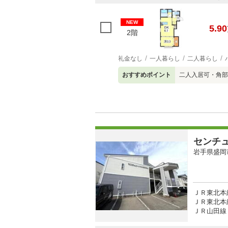
NEW
5.90
2階
礼金なし
一人暮らし
二人暮らし
おすすめポイント
二人入居可・角部
センチ
岩手県盛岡
ＪＲ東北本線
ＪＲ東北本線
ＪＲ山田線 