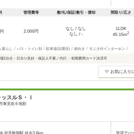
料
管理費等
敷/礼/保証/敷引・償却
間取り/広さ
なし / なし
1LDK
2,000円
円
2
なし / -
45.15m
人暮らし
バス・トイレ別
駐車場(近隣含)
南向き
モニタ付インターホン
場2台分・日当り良好・保証人不要／代行 ・初期費用カード決済可
お気に入り
ャッスルＳ・Ｉ
市東見前６地割
 岩手飯岡駅 徒歩3.6km
賃貸アパ