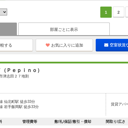
1
2
部屋ごとに表示
お気に入りに追加
空室状況
ノ（Ｐｅｐｉｎｏ）
市津志田２７地割
 仙北町駅 徒歩33分
賃貸アパ
 岩手飯岡駅 徒歩33分
料
管理費等
敷/礼/保証/敷引・償却
間取り/広さ