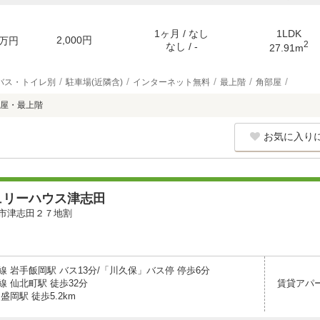
1ヶ月 / なし
1LDK
2,000円
万円
2
なし / -
27.91m
バス・トイレ別
駐車場(近隣含)
インターネット無料
最上階
角部屋
屋・最上階
お気に入り
ュリーハウス津志田
市津志田２７地割
 岩手飯岡駅 バス13分/「川久保」バス停 停歩6分
 仙北町駅 徒歩32分
賃貸アパ
盛岡駅 徒歩5.2km