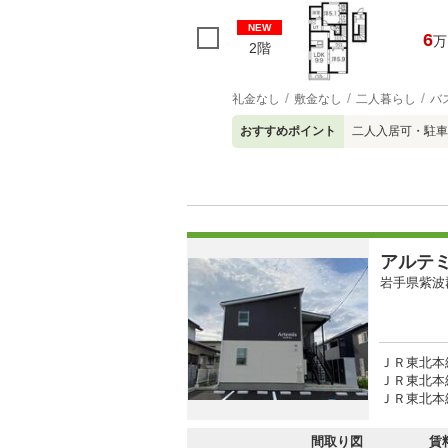
NEW
6
万
2階
礼金なし
敷金なし
二人暮らし
バ
おすすめポイント
二人入居可・駐車
アルテ
岩手県紫波
ＪＲ東北本
ＪＲ東北本線
ＪＲ東北本線
間取り図
賃