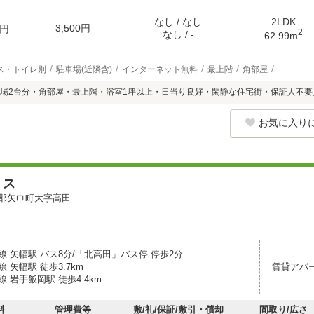
なし / なし
2LDK
3,500円
円
2
なし / -
62.99m
ス・トイレ別
駐車場(近隣含)
インターネット無料
最上階
角部屋
場2台分・角部屋・最上階・浴室1坪以上・日当り良好・閑静な住宅街・保証人不要
お気に入り
ミス
郡矢巾町大字高田
線 矢幅駅 バス8分/「北高田」バス停 停歩2分
 矢幅駅 徒歩3.7km
賃貸アパ
 岩手飯岡駅 徒歩4.4km
料
管理費等
敷/礼/保証/敷引・償却
間取り/広さ