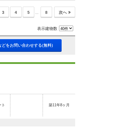
3
4
5
8
次へ
…
表示建物数
などをお問い合わせする(無料)
ート
築11年8ヶ月