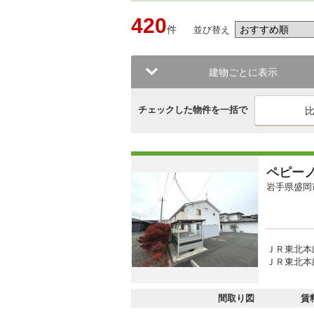
420
件
並び替え
建物ごとに表示
チェックした物件を一括で
ペピー
岩手県盛岡
ＪＲ東北本線
ＪＲ東北本線
間取り図
賃