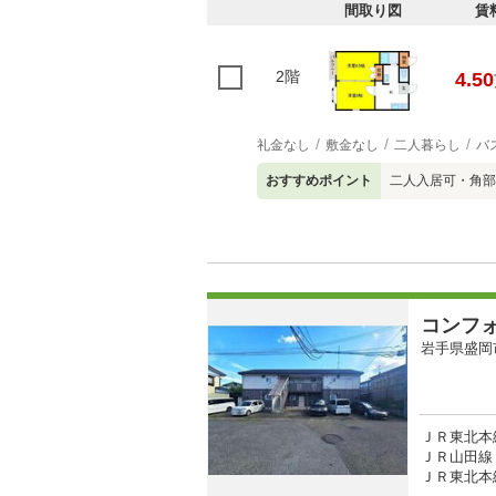
間取り図
賃
2階
4.50
礼金なし
敷金なし
二人暮らし
バ
おすすめポイント
二人入居可・角部
コンフ
岩手県盛岡
ＪＲ東北本線
ＪＲ山田線 
ＪＲ東北本線