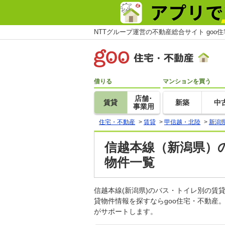
NTTグループ運営の不動産総合サイト goo
借りる
マンションを買う
店舗･
賃貸
新築
中
事業用
住宅・不動産
>
賃貸
>
甲信越・北陸
>
新潟
信越本線（新潟県）
物件一覧
信越本線(新潟県)のバス・トイレ別の
貸物件情報を探すならgoo住宅・不動産
がサポートします。