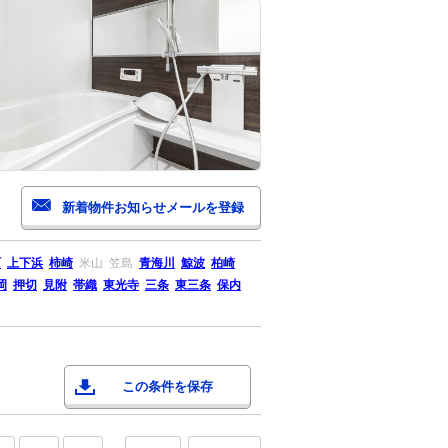
町
上下浜
柿崎
米山
笠島
青海川
鯨波
柏崎
岡
押切
見附
帯織
東光寺
三条
東三条
保内
この条件を保存