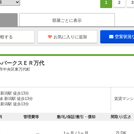
1
2
3
部屋ごとに表示
お気に入りに追加
空室状況
ルパークスＥＲ万代
市中央区東万代町
新潟駅 徒歩13分
 新潟駅 徒歩13分
賃貸マンシ
新潟駅 徒歩13分
料
管理費等
敷/礼/保証/敷引・償却
間取り/広さ
2LDK
1ヶ月 / 1ヶ月