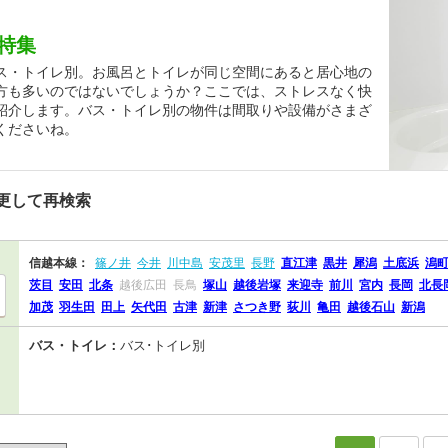
特集
ス・トイレ別。お風呂とトイレが同じ空間にあると居心地の
方も多いのではないでしょうか？ここでは、ストレスなく快
紹介します。バス・トイレ別の物件は間取りや設備がさまざ
くださいね。
更して再検索
信越本線：
篠ノ井
今井
川中島
安茂里
長野
直江津
黒井
犀潟
土底浜
潟
茨目
安田
北条
越後広田
長鳥
塚山
越後岩塚
来迎寺
前川
宮内
長岡
北長
加茂
羽生田
田上
矢代田
古津
新津
さつき野
荻川
亀田
越後石山
新潟
バス・トイレ：
バス･トイレ別