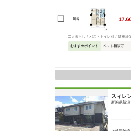
6階
17.6
二人暮らし
バス・トイレ別
駐車場(
おすすめポイント
ペット相談可
スィレ
新潟県新潟
上越新幹線 