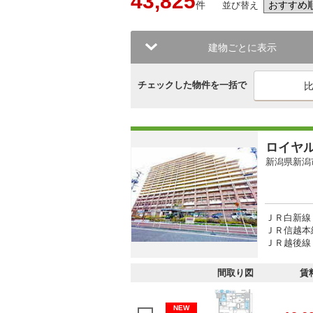
43,825
件
並び替え
建物ごとに表示
チェックした物件を一括で
ロイヤ
新潟県新潟
ＪＲ白新線 
ＪＲ信越本線
ＪＲ越後線 
間取り図
賃
NEW