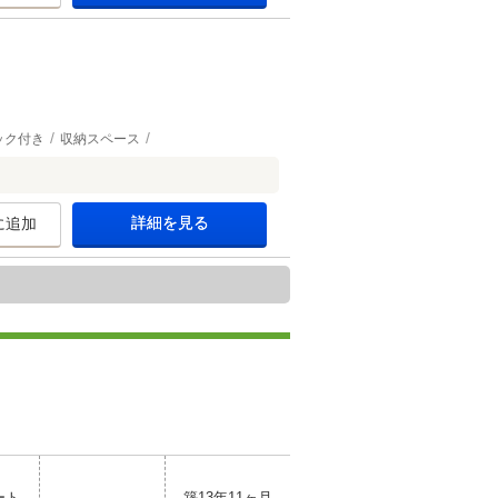
ック付き
収納スペース
詳細を見る
に追加
ート
築13年11ヶ月