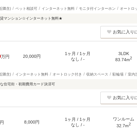
近隣含)
ペット相談可
インターネット無料
モニタ付インターホン
オートロ
貸マンション☆インターネット無料★
お気に入り
1ヶ月 / 1ヶ月
3LDK
0
20,000円
万円
2
なし / -
83.74m
近隣含)
インターネット無料
オートロック付き
収納スペース
駐輪場
室内
な住宅街・初期費用カード決済可
お気に入り
ワンルーム
1ヶ月 / 1ヶ月
8,000円
円
2
なし / -
32.7m