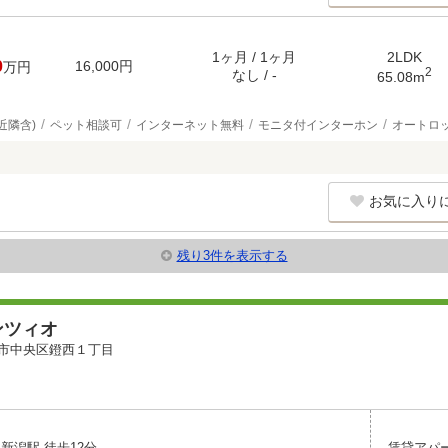
1ヶ月 / 1ヶ月
2LDK
0
16,000円
万円
2
なし / -
65.08m
近隣含)
ペット相談可
インターネット無料
モニタ付インターホン
オートロ
お気に入り
残り3件を表示する
ンツィオ
市中央区鐙西１丁目
新潟駅 徒歩12分
賃貸アパ