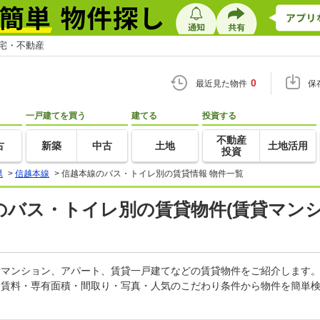
住宅・不動産
0
最近見た物件
保
一戸建てを買う
建てる
投資する
不動産
古
新築
中古
土地
土地活用
投資
県
>
信越本線
>
信越本線のバス・トイレ別の賃貸情報 物件一覧
のバス・トイレ別の賃貸物件(賃貸マンシ
賃貸マンション、アパート、賃貸一戸建てなどの賃貸物件をご紹介します
。賃料・専有面積・間取り・写真・人気のこだわり条件から物件を簡単検