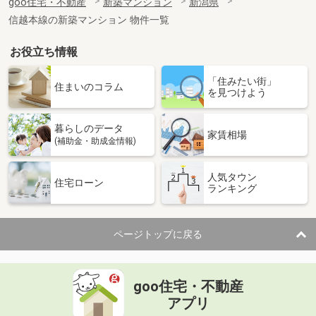
goo住宅・不動産
新築マンション
新潟県
信越本線の新築マンション 物件一覧
お役立ち情報
「住みたい街」
住まいのコラム
を見つけよう
暮らしのデータ
家賃相場
(補助金・助成金情報)
人気タウン
住宅ローン
ランキング
ページトップに戻る
goo住宅・不動産
アプリ