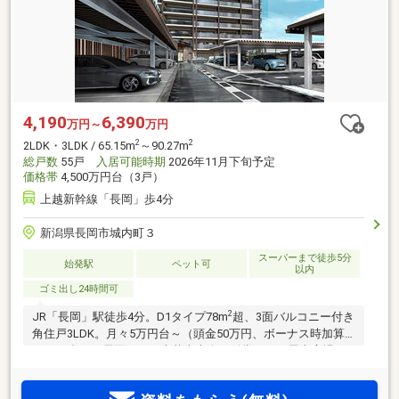
4,190
6,390
万円～
万円
2
2
2LDK・3LDK / 65.15m
～90.27m
総戸数
55戸
入居可能時期
2026年11月下旬予定
価格帯
4,500万円台（3戸）
上越新幹線「長岡」歩4分
新潟県長岡市城内町３
スーパーまで徒歩5分
始発駅
ペット可
以内
ゴミ出し24時間可
2
JR「長岡」駅徒歩4分。D1タイプ78m
超、3面バルコニー付き
角住戸3LDK。月々5万円台～（頭金50万円、ボーナス時加算
17万円台）。長岡まつり大花火大会を鑑賞できる屋上広場。