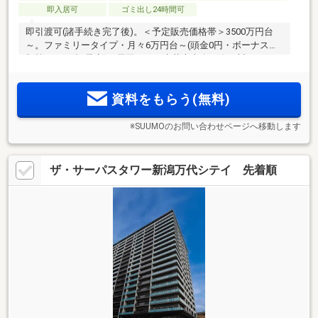
即入居可
ゴミ出し24時間可
即引渡可(諸手続き完了後)。＜予定販売価格帯＞3500万円台
～。ファミリータイプ・月々6万円台～(頭金0円・ボーナス時
加算14万円台/予定)。長岡まつり大花火大会を臨む川西エリア
最高層レジデンス(注1)。原信古正寺店(約420m)。敷地内平置
駐車場116％超、月額0円～(注2)。屋上スカイテラス・ゲスト
資料をもらう(無料)
ルームなど充実の共用施設
※SUUMOのお問い合わせページへ移動します
ザ・サーパスタワー新潟万代シテイ 先着順