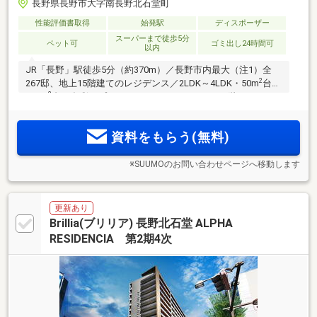
長野県長野市大字南長野北石堂町
性能評価書取得
始発駅
ディスポーザー
スーパーまで徒歩5分
ペット可
ゴミ出し24時間可
以内
JR「長野」駅徒歩5分（約370m）／長野市内最大（注1）全
2
267邸、地上15階建てのレジデンス／2LDK～4LDK・50m
台～
2
160m
台の多彩なプランバリエーション。14・15階の2フロア
2
には、特別仕様の専有面積101m
超のプレミアム住戸をご用
意。
資料をもらう(無料)
※SUUMOのお問い合わせページへ移動します
更新あり
Brillia(ブリリア) 長野北石堂 ALPHA
RESIDENCIA 第2期4次