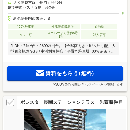
ＪＲ信越本線「長岡」歩46分
越後交通バス「寺島」歩3分
新潟県長岡市古正寺３
100%駐車場
性能評価書取得
始発駅
スーパーまで徒歩5分
ペット可
即入居可
以内
2
3LDK・73m
台・3600万円台。【全邸南向き・即入居可能】大
型商業施設があり生活利便性◎／平置き駐車場100％確保（消
雪設備装備）／ZEH-M Oriented 採用で冬暖かく夏涼しい断熱
性能が魅力。
資料をもらう(無料)
※SUUMOのお問い合わせページへ移動します
ポレスター長岡ステーションテラス 先着順住戸