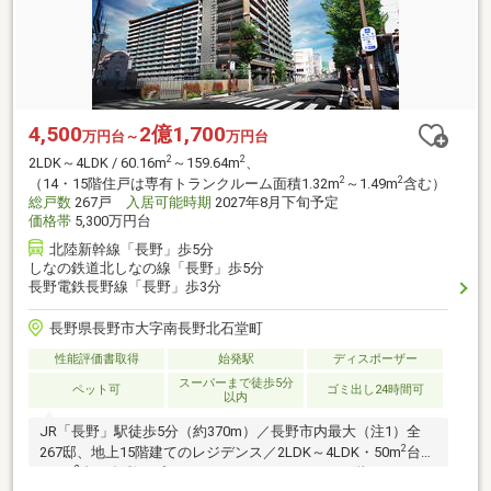
4,500
2億1,700
万円台～
万円台
2
2
2LDK～4LDK / 60.16m
～159.64m
、
2
2
（14・15階住戸は専有トランクルーム面積1.32m
～1.49m
含む）
総戸数
267戸
入居可能時期
2027年8月下旬予定
価格帯
5,300万円台
北陸新幹線「長野」歩5分
しなの鉄道北しなの線「長野」歩5分
長野電鉄長野線「長野」歩3分
長野県長野市大字南長野北石堂町
性能評価書取得
始発駅
ディスポーザー
スーパーまで徒歩5分
ペット可
ゴミ出し24時間可
以内
JR「長野」駅徒歩5分（約370m）／長野市内最大（注1）全
2
267邸、地上15階建てのレジデンス／2LDK～4LDK・50m
台～
2
160m
台の多彩なプランバリエーション。14・15階の2フロア
2