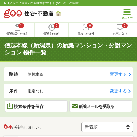
NTTグループ運営の不動産総合サイト goo住宅・不動産
1
0
0
0
最近検索した条件
最近見た物件
保存した条件
お気に入り
信越本線（新潟県）の新築マンション・分譲マン
ション 物件一覧
路線
変更する
信越本線
条件
変更する
指定なし
検索条件を保存
新着メールを受取る
6
件
が該当しました。