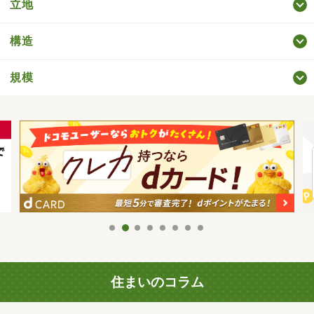
立地
構造
規模
住まいのコラム