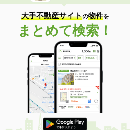
大手不動産サイト
物件
の
を
まとめて検索！