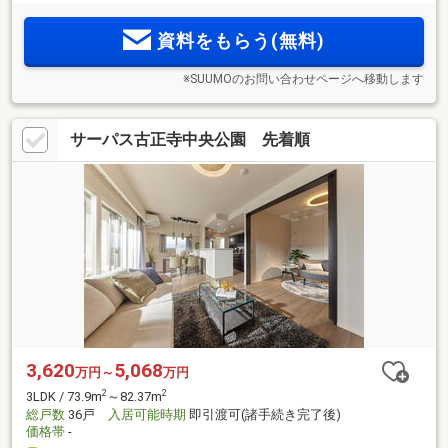
には、特別仕様の専有面積101m
超のプレミアム住戸をご用
意。
資料をもらう(無料)
※SUUMOのお問い合わせページへ移動します
サーパス古正寺中央公園 先着順
3,620
5,068
万円～
万円
2
2
3LDK / 73.9m
～82.37m
総戸数
36戸
入居可能時期
即引渡可(諸手続き完了後)
価格帯
-