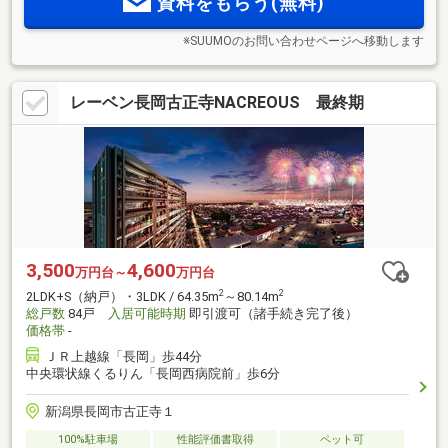
資料をもらう(無料)
※SUUMOのお問い合わせページへ移動します
レーベン長岡古正寺NACREOUS 最終期
3,500
4,600
万円台～
万円台
2
2
2LDK+S（納戸）・3LDK / 64.35m
～80.14m
総戸数
84戸
入居可能時期
即引渡可（諸手続き完了後）
価格帯
-
ＪＲ上越線「長岡」歩44分
中央環状線くるりん「長岡西病院前」歩6分
新潟県長岡市古正寺１
100%駐車場
性能評価書取得
ペット可