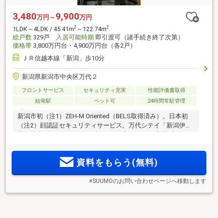
3,480
9,900
万円～
万円
2
2
1LDK～4LDK / 45.41m
～122.74m
総戸数
329戸
入居可能時期
即引渡可（諸手続き終了次第）
価格帯
3,800万円台・4,900万円台（各2戸）
ＪＲ信越本線「新潟」歩10分
新潟県新潟市中央区万代２
フロントサービス
セキュリティ充実
性能評価書取得
始発駅
ペット可
24時間常駐管理
新潟市初（注1）ZEH-M Oriented（BELS取得済み）。日本初
（注2）顔認証セキュリティサービス。万代シテイ「新潟伊勢
丹」徒歩3分（約210m）。全34タイプ・329戸の大型プロジェ
クト。「ザ・サーパスタワー新潟万代シテイ」誕生。
資料をもらう(無料)
※SUUMOのお問い合わせページへ移動します