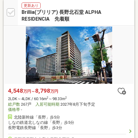
更新あり
Brillia(ブリリア) 長野北石堂 ALPHA
RESIDENCIA 先着順
4,548
8,798
万円～
万円
2
2
2LDK～4LDK / 60.16m
～98.33m
総戸数
267戸
入居可能時期
2027年8月下旬予定
価格帯
-
北陸新幹線「長野」歩5分
しなの鉄道北しなの線「長野」歩5分
長野電鉄長野線「長野」歩3分