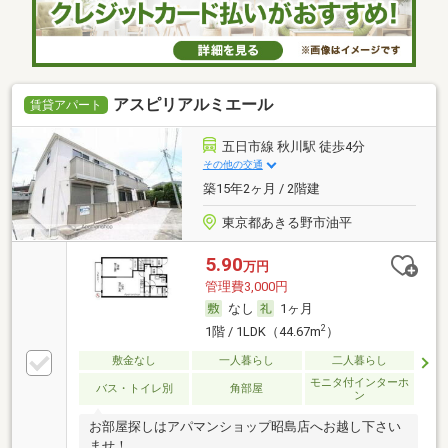
アスピリアルミエール
賃貸アパート
五日市線 秋川駅 徒歩4分
その他の交通
築15年2ヶ月 / 2階建
東京都あきる野市油平
5.90
万円
管理費3,000円
なし
1ヶ月
2
1階 / 1LDK（44.67m
）
敷金なし
一人暮らし
二人暮らし
モニタ付インターホ
バス・トイレ別
角部屋
ン
お部屋探しはアパマンショップ昭島店へお越し下さい
ませ！