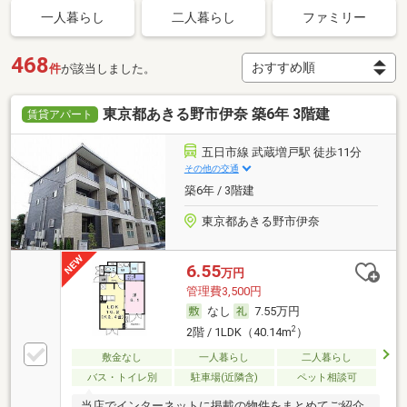
一人暮らし
二人暮らし
ファミリー
468
件
が該当しました。
東京都あきる野市伊奈 築6年 3階建
賃貸アパート
五日市線 武蔵増戸駅 徒歩11分
その他の交通
築6年 / 3階建
東京都あきる野市伊奈
6.55
万円
管理費3,500円
なし
7.55万円
2
2階 / 1LDK（40.14m
）
敷金なし
一人暮らし
二人暮らし
バス・トイレ別
駐車場(近隣含)
ペット相談可
当店でインターネットに掲載の物件をまとめてご紹介