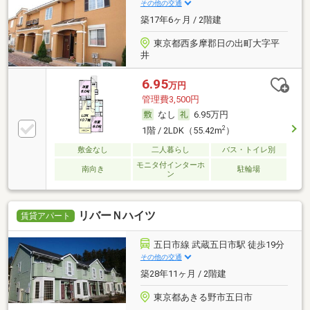
その他の交通
築17年6ヶ月 / 2階建
東京都西多摩郡日の出町大字平
井
6.95
万円
管理費3,500円
なし
6.95万円
2
1階 / 2LDK（55.42m
）
敷金なし
二人暮らし
バス・トイレ別
モニタ付インターホ
南向き
駐輪場
ン
リバーＮハイツ
賃貸アパート
五日市線 武蔵五日市駅 徒歩19分
その他の交通
築28年11ヶ月 / 2階建
東京都あきる野市五日市