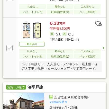
礼金なし
敷金なし
二人暮らし
バス・トイレ別
駐車場(近隣含)
ペット相談可
6.30
万円
管理費3,500円
なし
なし
2
1階 / 2DK（59.62m
）
動画あり
礼金なし
敷金なし
二人暮らし
バス・トイレ別
駐車場(近隣含)
ペット相談可
ペット相談可・二人入居可・メゾネット・最上階・保
証人不要／代行 ・ルームシェア可・初期費用カード決
済可
油平戸建
賃貸一戸建て
五日市線 秋川駅 徒歩5分
その他の交通
築48年8ヶ月 / 2階建