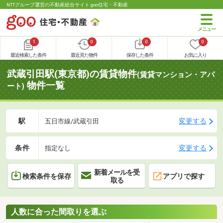
NTTグループ運営の不動産総合サイト goo住宅・不動産
1
0
0
0
最近検索した条件
最近見た物件
保存した条件
お気に入り
武蔵引田駅(東京都)の賃貸物件
(賃貸マンション・アパ
物件一覧
ート)
駅
変更する
五日市線/武蔵引田
条件
変更する
指定なし
新着メールを受
検索条件を保存
アプリで探す
取る
人数に合った間取りを選ぶ