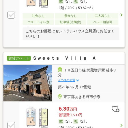
なし
なし
2
1階 / 2DK（59.62m
）
礼金なし
敷金なし
二人暮らし
バス・トイレ別
駐車場(近隣含)
ペット相談可
こちらのお部屋はセントラルハウス立川店にお任せく
ださい！
Ｓｗｅｅｔｓ Ｖｉｌｌａ Ａ
賃貸アパート
ＪＲ五日市線 武蔵増戸駅 徒歩8
分
その他の交通
築21年5ヶ月 / 2階建
東京都あきる野市伊奈
6.30
万円
管理費3,500円
なし
なし
2
2階 / 2DK（59.62m
）