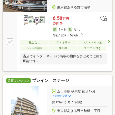
東京都あきる野市油平
6.50
万円
管理費-
1ヶ月
なし
2
1階 / 3DK（58.66m
）
礼金なし
ファミリー
バス・トイレ別
ペット相談可
角部屋
エアコン付き
当店でインターネットに掲載の物件をまとめてご紹介
可能です♪
プレイン ステージ
賃貸マンション
五日市線 秋川駅 徒歩17分
その他の交通
築12年8ヶ月 / 6階建
東京都あきる野市秋留１丁目