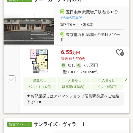
五日市線 武蔵増戸駅 徒歩15分
その他の交通
築7年6ヶ月 / 2階建
東京都西多摩郡日の出町大字平
井
6.55
万円
管理費3,500円
なし
7.55万円
2
1階 / 1LDK（50.09m
）
敷金なし
一人暮らし
二人暮らし
バス・トイレ別
駐車場(近隣含)
ペット相談可
★お部屋探しはアパマンショップ昭島駅前店へご連絡
下さい★
サンライズ・ヴィラ Ｉ
賃貸アパート