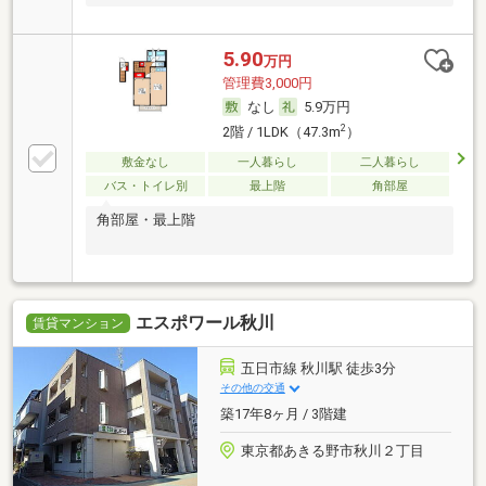
5.90
万円
管理費3,000円
なし
5.9万円
2
2階 / 1LDK（47.3m
）
敷金なし
一人暮らし
二人暮らし
バス・トイレ別
最上階
角部屋
角部屋・最上階
エスポワール秋川
賃貸マンション
五日市線 秋川駅 徒歩3分
その他の交通
築17年8ヶ月 / 3階建
東京都あきる野市秋川２丁目