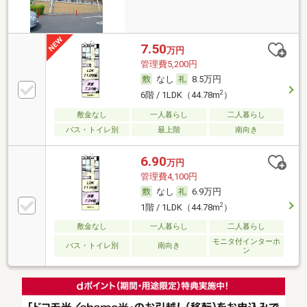
7.50
万円
管理費5,200円
なし
8.5万円
2
6階 / 1LDK（44.78m
）
敷金なし
一人暮らし
二人暮らし
バス・トイレ別
最上階
南向き
6.90
万円
管理費4,100円
なし
6.9万円
2
1階 / 1LDK（44.78m
）
敷金なし
一人暮らし
二人暮らし
モニタ付インターホ
バス・トイレ別
南向き
ン