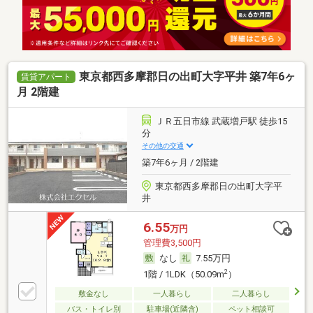
東京都西多摩郡日の出町大字平井 築7年6ヶ
賃貸アパート
月 2階建
ＪＲ五日市線 武蔵増戸駅 徒歩15
分
その他の交通
築7年6ヶ月 / 2階建
東京都西多摩郡日の出町大字平
井
6.55
万円
管理費3,500円
なし
7.55万円
2
1階 / 1LDK（50.09m
）
敷金なし
一人暮らし
二人暮らし
バス・トイレ別
駐車場(近隣含)
ペット相談可