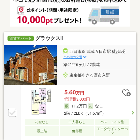
グラウクスⅡ
賃貸アパート
五日市線 武蔵五日市駅 徒歩5分
その他の交通
築21年6ヶ月 / 2階建
東京都あきる野市入野
5.60
万円
管理費3,000円
11.2万円
なし
2
2階 / 2LDK（51.67m
）
礼金なし
二人暮らし
バス・トイレ別
モニタ付インターホ
最上階
角部屋
ン