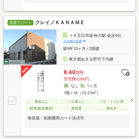
クレイノＫＡＮＡＭＥ
賃貸アパート
ＪＲ五日市線 秋川駅 徒歩9分
その他の交通
築9年10ヶ月 / 2階建
東京都あきる野市下代継
8.40
万円
管理費6,000円
なし
1ヶ月
2
1階 / 1K（25.37m
）
敷金なし
一人暮らし
バス・トイレ別
駐車場(近隣含)
角部屋
南向き
角部屋・初期費用カード決済可