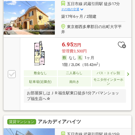
五日市線 武蔵引田駅 徒歩17分
その他の交通
築17年6ヶ月 / 2階建
東京都西多摩郡日の出町大字平
井
6.95
万円
管理費3,500円
なし
1ヶ月
2
1階 / 2LDK（55.42m
）
敷金なし
二人暮らし
バス・トイレ別
モニタ付インターホ
駐車場(近隣含)
南向き
ン
お部屋探しはＪＲ福生駅東口徒歩1分アパマンショッ
プ福生店へ☆
アルカディアハイツ
賃貸マンション
五日市線 武蔵引田駅 徒歩15分