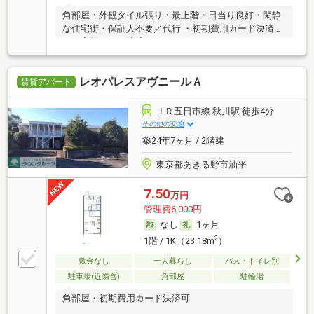
角部屋・外観タイル張り・最上階・日当り良好・閑静
な住宅街・保証人不要／代行 ・初期費用カード決済
可・家賃カード決済可
レオパレスアヴニールＡ
賃貸アパート
ＪＲ五日市線 秋川駅 徒歩4分
その他の交通
築24年7ヶ月 / 2階建
東京都あきる野市油平
7.50
万円
管理費6,000円
なし
1ヶ月
2
1階 / 1K（23.18m
）
敷金なし
一人暮らし
バス・トイレ別
駐車場(近隣含)
角部屋
駐輪場
角部屋・初期費用カード決済可