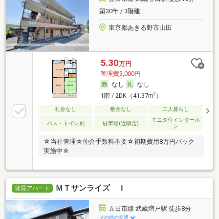
築30年 / 3階建
東京都あきる野市山田
5.30
万円
管理費3,000円
なし
なし
2
1階 / 2DK（41.37m
）
礼金なし
敷金なし
二人暮らし
モニタ付インターホ
バス・トイレ別
駐車場(近隣含)
ン
☆当社管理☆仲介手数料不要☆初期費用8万円パック
実施中☆
ＭＴサンライズ Ｉ
賃貸アパート
五日市線 武蔵増戸駅 徒歩8分
その他の交通