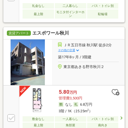
礼金なし
二人暮らし
バス・トイレ別
モニタ付インターホ
最上階
駐輪場
ン
エスポワール秋川
賃貸アパート
ＪＲ五日市線 秋川駅 徒歩2分
その他の交通
築17年8ヶ月 / 3階建
東京都あきる野市秋川２
5.80
万円
管理費3,500円
なし
6.8万円
2
3階 / 1K（25.25m
）
敷金なし
一人暮らし
バス・トイレ別
最上階
角部屋
南向き