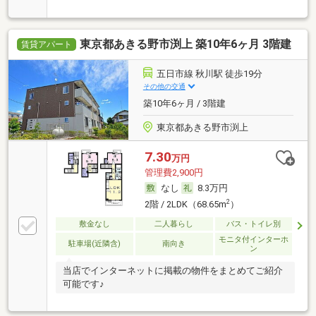
東京都あきる野市渕上 築10年6ヶ月 3階建
賃貸アパート
五日市線 秋川駅 徒歩19分
その他の交通
築10年6ヶ月 / 3階建
東京都あきる野市渕上
7.30
万円
管理費2,900円
なし
8.3万円
2
2階 / 2LDK（68.65m
）
敷金なし
二人暮らし
バス・トイレ別
モニタ付インターホ
駐車場(近隣含)
南向き
ン
当店でインターネットに掲載の物件をまとめてご紹介
可能です♪