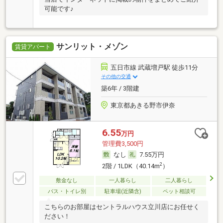
可能です♪
サンリット・メゾン
賃貸アパート
五日市線 武蔵増戸駅 徒歩11分
その他の交通
築6年 / 3階建
東京都あきる野市伊奈
6.55
万円
管理費3,500円
なし
7.55万円
2
2階 / 1LDK（40.14m
）
敷金なし
一人暮らし
二人暮らし
バス・トイレ別
駐車場(近隣含)
ペット相談可
こちらのお部屋はセントラルハウス立川店にお任せく
ださい！