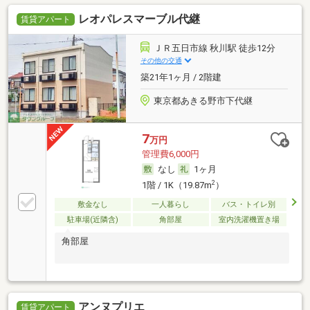
レオパレスマーブル代継
賃貸アパート
ＪＲ五日市線 秋川駅 徒歩12分
その他の交通
築21年1ヶ月 / 2階建
東京都あきる野市下代継
7
万円
管理費6,000円
なし
1ヶ月
2
1階 / 1K（19.87m
）
敷金なし
一人暮らし
バス・トイレ別
駐車場(近隣含)
角部屋
室内洗濯機置き場
角部屋
アンヌプリエ
賃貸アパート