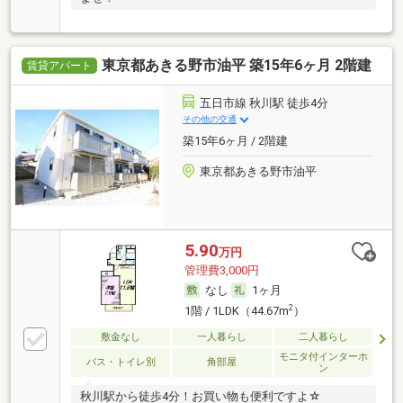
東京都あきる野市油平 築15年6ヶ月 2階建
賃貸アパート
五日市線 秋川駅 徒歩4分
その他の交通
築15年6ヶ月 / 2階建
東京都あきる野市油平
5.90
万円
管理費3,000円
なし
1ヶ月
2
1階 / 1LDK（44.67m
）
敷金なし
一人暮らし
二人暮らし
モニタ付インターホ
バス・トイレ別
角部屋
ン
秋川駅から徒歩4分！お買い物も便利ですよ☆