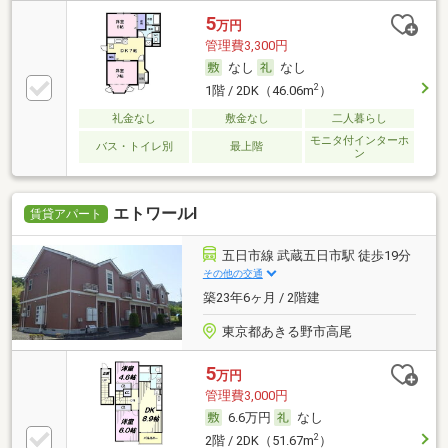
5
万円
管理費3,300円
なし
なし
2
1階 / 2DK（46.06m
）
礼金なし
敷金なし
二人暮らし
モニタ付インターホ
バス・トイレ別
最上階
ン
エトワールⅠ
賃貸アパート
五日市線 武蔵五日市駅 徒歩19分
その他の交通
築23年6ヶ月 / 2階建
東京都あきる野市高尾
5
万円
管理費3,000円
6.6万円
なし
2
2階 / 2DK（51.67m
）