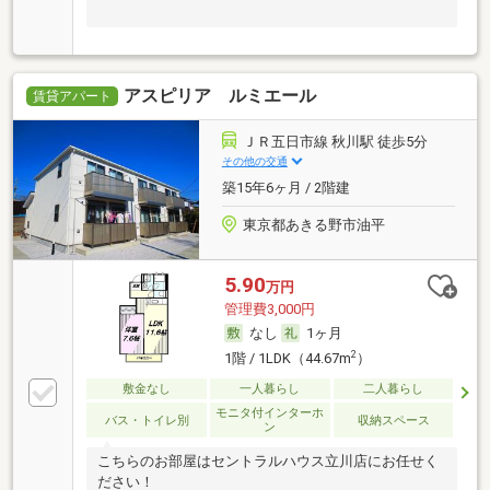
アスピリア ルミエール
賃貸アパート
ＪＲ五日市線 秋川駅 徒歩5分
その他の交通
築15年6ヶ月 / 2階建
東京都あきる野市油平
5.90
万円
管理費3,000円
なし
1ヶ月
2
1階 / 1LDK（44.67m
）
敷金なし
一人暮らし
二人暮らし
モニタ付インターホ
バス・トイレ別
収納スペース
ン
こちらのお部屋はセントラルハウス立川店にお任せく
ださい！