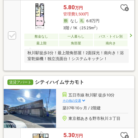
5.80
万円
管理費3,500円
なし
6.8万円
2
3階 / 1K（25.25m
）
敷金なし
一人暮らし
バス・トイレ別
最上階
角部屋
南向き
秋川駅徒歩3分！最上階角部屋！2面採光！南向き！浴
室乾燥機！独立洗面台！システムキッチン！
シティハイムサカモト
賃貸アパート
五日市線 秋川駅 徒歩10分
その他の交通
築37年10ヶ月 / 2階建
東京都あきる野市秋川３丁目
5.30
万円