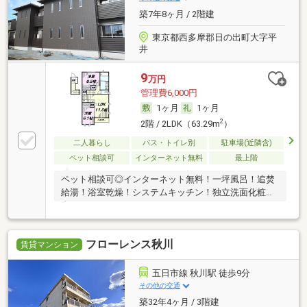
築7年8ヶ月 / 2階建
東京都西多摩郡日の出町大字平
井
9
万円
管理費6,000円
1ヶ月
1ヶ月
2
2階 / 2LDK（63.29m
）
二人暮らし
バス・トイレ別
駐車場(近隣含)
ペット相談可
インターネット無料
最上階
ペット相談可◎インターネット無料！一坪風呂！追焚
給湯！浴室乾燥！システムキッチン！独立洗面化粧
台！
フローレンス秋川
賃貸マンション
五日市線 秋川駅 徒歩9分
その他の交通
築32年4ヶ月 / 3階建