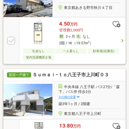
東京都あきる野市秋川４丁目
4.50
万円
管理費2,000円
2ヶ月
なし
2
2階 / 1K（19.57m
）
礼金なし
一人暮らし
駐車場(近隣含)
室内洗濯機置き場
Ｓｕｍａｉ−ｔｏ八王子市上川町０３
賃貸一戸建て
中央本線 八王子駅 バス27分/「森
下」バス停 停歩2分
その他の交通
築3年1ヶ月 / 2階建
東京都八王子市上川町
13.80
万円