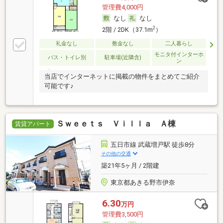
管理費4,000円
なし
なし
2
2階 / 2DK（37.1m
）
礼金なし
敷金なし
二人暮らし
モニタ付インターホ
バス・トイレ別
駐車場(近隣含)
ン
当店でインターネットに掲載の物件をまとめてご紹介
可能です♪
Ｓｗｅｅｔｓ Ｖｉｌｌａ Ａ棟
賃貸アパート
五日市線 武蔵増戸駅 徒歩8分
その他の交通
築21年5ヶ月 / 2階建
東京都あきる野市伊奈
6.30
万円
管理費3,500円