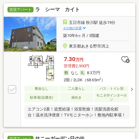
ラ シーマ カイト
賃貸アパート
五日市線 秋川駅 徒歩19分
その他の交通
築10年6ヶ月 / 3階建
東京都あきる野市渕上
7.30
万円
管理費2,900円
なし
8.3万円
2
2階 / 2LDK（68.65m
）
敷金なし
二人暮らし
バス・トイレ別
モニタ付インターホ
駐車場(近隣含)
南向き
ン
エアコン2基！追焚給湯！浴室乾燥！洗髪洗面化粧
台！温水洗浄便座！TVモニターホン！敷地内駐車場！
サニーガーデン日の出
賃貸アパート