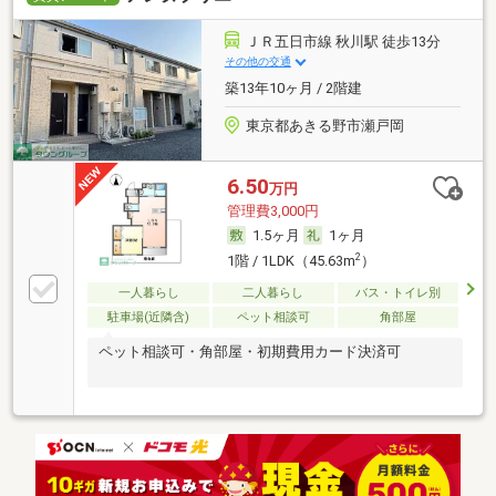
ＪＲ五日市線 秋川駅 徒歩13分
その他の交通
築13年10ヶ月 / 2階建
東京都あきる野市瀬戸岡
6.50
万円
管理費3,000円
1.5ヶ月
1ヶ月
2
1階 / 1LDK（45.63m
）
一人暮らし
二人暮らし
バス・トイレ別
駐車場(近隣含)
ペット相談可
角部屋
ペット相談可・角部屋・初期費用カード決済可