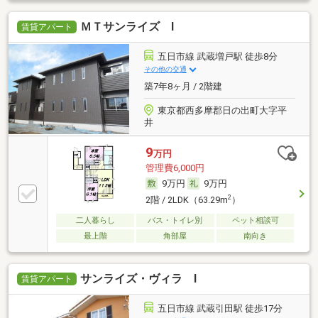
ＭＴサンライズ Ⅰ
賃貸アパート
五日市線 武蔵増戸駅 徒歩8分
その他の交通
築7年8ヶ月 / 2階建
東京都西多摩郡日の出町大字平
井
9
万円
管理費6,000円
9万円
9万円
2
2階 / 2LDK（63.29m
）
二人暮らし
バス・トイレ別
ペット相談可
最上階
角部屋
南向き
サンライズ・ヴィラ Ⅰ
賃貸アパート
五日市線 武蔵引田駅 徒歩17分