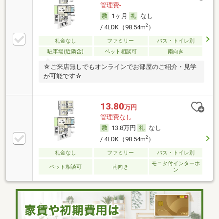
管理費-
1ヶ月
なし
2
/ 4LDK（98.54m
）
礼金なし
ファミリー
バス・トイレ別
駐車場(近隣含)
ペット相談可
南向き
☆ご来店無しでもオンラインでお部屋のご紹介・見学
が可能です☆
13.80
万円
管理費なし
13.8万円
なし
2
/ 4LDK（98.54m
）
礼金なし
ファミリー
バス・トイレ別
モニタ付インターホ
ペット相談可
南向き
ン