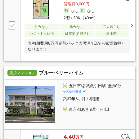
管理費3,000円
なし
なし
2
2階 / 2DK（40m
）
礼金なし
敷金なし
二人暮らし
バス・トイレ別
駐車場(近隣含)
最上階
☆初期費用8万円定額パック☆翌月1日から家賃負担と
なります！
ブルーベリーハイム
賃貸マンション
五日市線 武蔵引田駅 徒歩8分
その他の交通
築37年6ヶ月 / 3階建
東京都あきる野市引田
4.40
万円