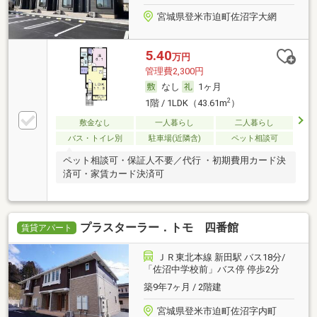
宮城県登米市迫町佐沼字大網
5.40
万円
管理費2,300円
なし
1ヶ月
2
1階 / 1LDK（43.61m
）
敷金なし
一人暮らし
二人暮らし
バス・トイレ別
駐車場(近隣含)
ペット相談可
ペット相談可・保証人不要／代行 ・初期費用カード決
済可・家賃カード決済可
プラスターラー．トモ 四番館
賃貸アパート
ＪＲ東北本線 新田駅 バス18分/
「佐沼中学校前」バス停 停歩2分
築9年7ヶ月 / 2階建
宮城県登米市迫町佐沼字内町