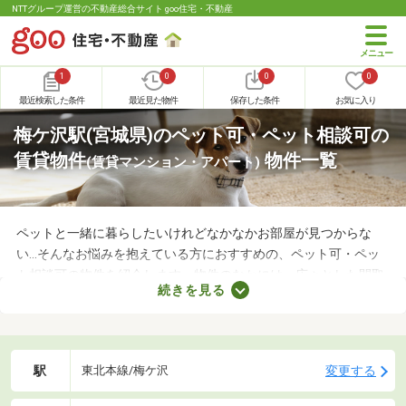
NTTグループ運営の不動産総合サイト goo住宅・不動産
1
0
0
0
最近検索した条件
最近見た物件
保存した条件
お気に入り
梅ケ沢駅(宮城県)のペット可・ペット相談可の
賃貸物件
物件一覧
(賃貸マンション・アパート)
ペットと一緒に暮らしたいけれどなかなかお部屋が見つからな
い…そんなお悩みを抱えている方におすすめの、ペット可・ペッ
ト相談可の物件を紹介します。物件のなかには、広々とした間取
続きを見る
りや新しい設備を備えているお部屋もあります。人とペットが安
心・快適に暮らせる工夫も施されているので、大切な家族と生活
できるお部屋を探してみてくださいね。
駅
変更する
東北本線/梅ケ沢