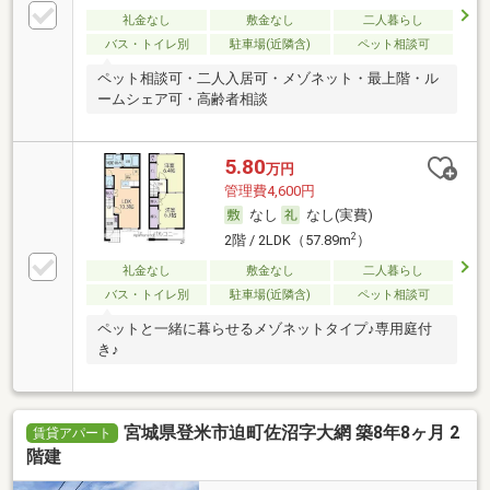
礼金なし
敷金なし
二人暮らし
バス・トイレ別
駐車場(近隣含)
ペット相談可
ペット相談可・二人入居可・メゾネット・最上階・ル
ームシェア可・高齢者相談
5.80
万円
管理費4,600円
なし
なし(実費)
2
2階 / 2LDK（57.89m
）
礼金なし
敷金なし
二人暮らし
バス・トイレ別
駐車場(近隣含)
ペット相談可
ペットと一緒に暮らせるメゾネットタイプ♪専用庭付
き♪
宮城県登米市迫町佐沼字大網 築8年8ヶ月 2
賃貸アパート
階建