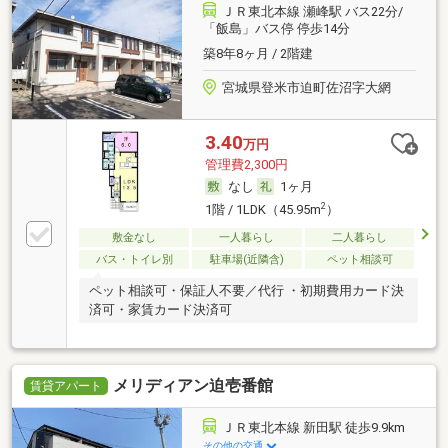
ＪＲ東北本線 瀬峰駅 バス22分/
「飯島」バス停 停歩14分
築8年8ヶ月 / 2階建
宮城県登米市迫町佐沼字大網
3.40
万円
管理費2,300円
なし
1ヶ月
2
1階 / 1LDK（45.95m
）
敷金なし
一人暮らし
二人暮らし
バス・トイレ別
駐車場(近隣含)
ペット相談可
ペット相談可・保証人不要／代行 ・初期費用カード決
済可・家賃カード決済可
メリディアン迫壱番館
賃貸アパート
ＪＲ東北本線 新田駅 徒歩9.9km
その他の交通