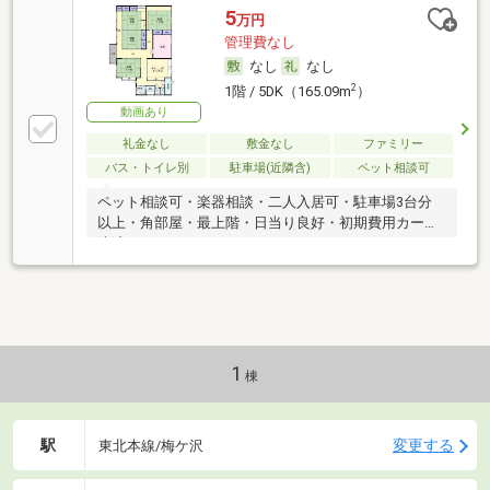
5
万円
管理費なし
なし
なし
2
1階 / 5DK（165.09m
）
動画あり
礼金なし
敷金なし
ファミリー
バス・トイレ別
駐車場(近隣含)
ペット相談可
ペット相談可・楽器相談・二人入居可・駐車場3台分
以上・角部屋・最上階・日当り良好・初期費用カード
決済可
1
棟
駅
変更する
東北本線/梅ケ沢