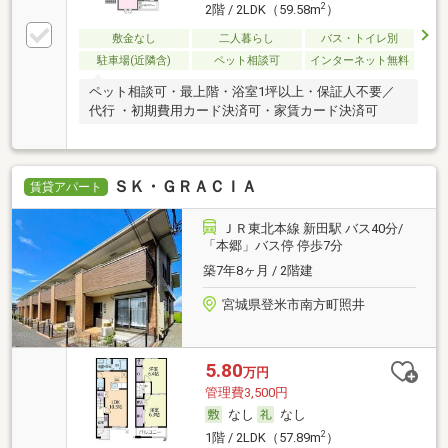
2
2階 / 2LDK（59.58m
）
敷金なし
二人暮らし
バス・トイレ別
駐車場(近隣含)
ペット相談可
インターネット無料
ペット相談可・最上階・浴室1坪以上・保証人不要／
代行 ・初期費用カード決済可・家賃カード決済可
ＳＫ・ＧＲＡＣＩＡ
賃貸アパート
ＪＲ東北本線 新田駅 バス40分/
「本郷」バス停 停歩7分
築7年8ヶ月 / 2階建
宮城県登米市南方町照井
5.80
万円
管理費3,500円
なし
なし
2
1階 / 2LDK（57.89m
）