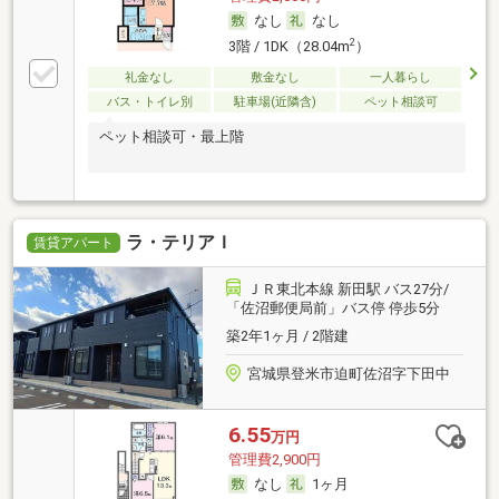
なし
なし
2
3階 / 1DK（28.04m
）
礼金なし
敷金なし
一人暮らし
バス・トイレ別
駐車場(近隣含)
ペット相談可
ペット相談可・最上階
ラ・テリアＩ
賃貸アパート
ＪＲ東北本線 新田駅 バス27分/
「佐沼郵便局前」バス停 停歩5分
築2年1ヶ月 / 2階建
宮城県登米市迫町佐沼字下田中
6.55
万円
管理費2,900円
なし
1ヶ月