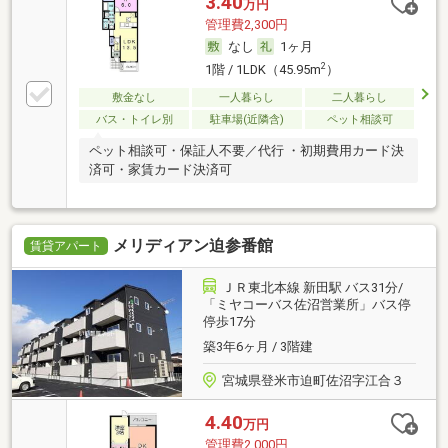
3.40
万円
管理費2,300円
なし
1ヶ月
2
1階 / 1LDK（45.95m
）
敷金なし
一人暮らし
二人暮らし
バス・トイレ別
駐車場(近隣含)
ペット相談可
ペット相談可・保証人不要／代行 ・初期費用カード決
済可・家賃カード決済可
メリディアン迫参番館
賃貸アパート
ＪＲ東北本線 新田駅 バス31分/
「ミヤコーバス佐沼営業所」バス停
停歩17分
築3年6ヶ月 / 3階建
宮城県登米市迫町佐沼字江合３
4.40
万円
管理費2,000円