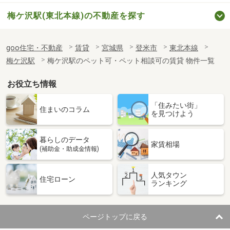
梅ケ沢駅(東北本線)の不動産を探す
goo住宅・不動産
賃貸
宮城県
登米市
東北本線
梅ケ沢駅
梅ケ沢駅のペット可・ペット相談可の賃貸 物件一覧
お役立ち情報
「住みたい街」
住まいのコラム
を見つけよう
暮らしのデータ
家賃相場
(補助金・助成金情報)
人気タウン
住宅ローン
ランキング
ページトップに戻る