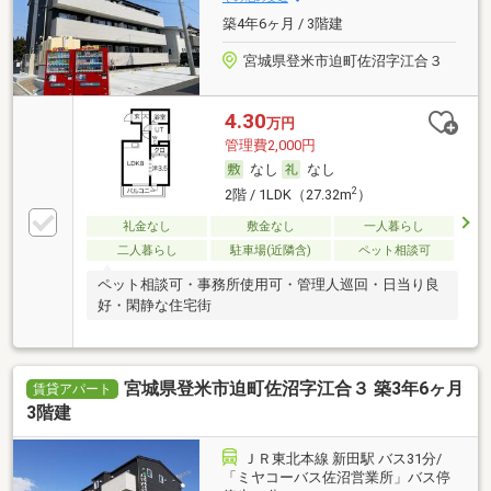
築4年6ヶ月 / 3階建
宮城県登米市迫町佐沼字江合３
4.30
万円
管理費2,000円
なし
なし
2
2階 / 1LDK（27.32m
）
礼金なし
敷金なし
一人暮らし
二人暮らし
駐車場(近隣含)
ペット相談可
ペット相談可・事務所使用可・管理人巡回・日当り良
好・閑静な住宅街
宮城県登米市迫町佐沼字江合３ 築3年6ヶ月
賃貸アパート
3階建
ＪＲ東北本線 新田駅 バス31分/
「ミヤコーバス佐沼営業所」バス停