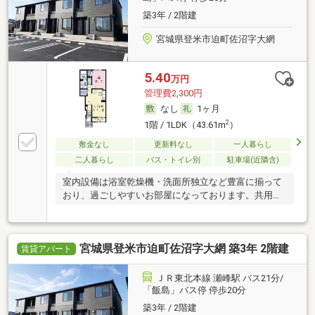
築3年 / 2階建
宮城県登米市迫町佐沼字大網
5.40
万円
管理費2,300円
なし
1ヶ月
2
1階 / 1LDK（43.61m
）
敷金なし
更新料なし
一人暮らし
二人暮らし
バス・トイレ別
駐車場(近隣含)
室内設備は浴室乾燥機・洗面所独立など豊富に揃って
おり、過ごしやすいお部屋になっております。共用部
に
宮城県登米市迫町佐沼字大網 築3年 2階建
賃貸アパート
ＪＲ東北本線 瀬峰駅 バス21分/
「飯島」バス停 停歩20分
築3年 / 2階建