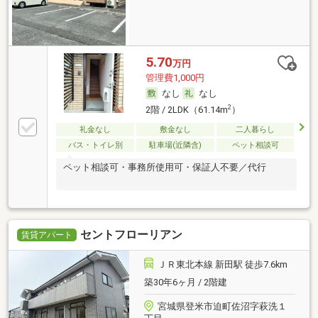
5.70
万円
管理費1,000円
なし
なし
2
2階 / 2LDK（61.14m
）
礼金なし
敷金なし
二人暮らし
バス・トイレ別
駐車場(近隣含)
ペット相談可
ペット相談可・事務所使用可・保証人不要／代行
セントフローリアン
賃貸アパート
ＪＲ東北本線 新田駅 徒歩7.6km
築30年6ヶ月 / 2階建
宮城県登米市迫町佐沼字萩洗１