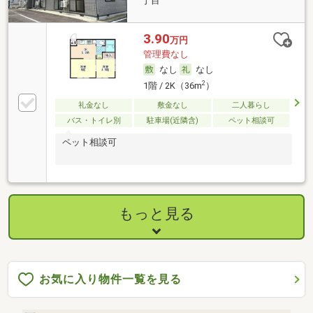
丁目
3.90
万円
管理費なし
なし
なし
2
1階 / 2K（36m
）
礼金なし
敷金なし
二人暮らし
バス・トイレ別
駐車場(近隣含)
ペット相談可
ペット相談可
もっと見る
お気に入り物件一覧を見る