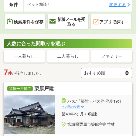
条件
変更する
ペット相談可
新着メールを受
検索条件を保存
アプリで探す
取る
人数に合った間取りを選ぶ
一人暮らし
二人暮らし
ファミリー
7
件
が該当しました。
栗原戸建
賃貸一戸建て
バス/「築館」バス停 停歩19分
その他の交通
築43年2ヶ月 / 1階建
宮城県栗原市築館字唐竹林