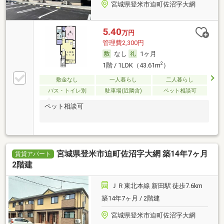
宮城県登米市迫町佐沼字大網
5.40
万円
管理費2,300円
なし
1ヶ月
2
1階 / 1LDK（43.61m
）
敷金なし
一人暮らし
二人暮らし
バス・トイレ別
駐車場(近隣含)
ペット相談可
ペット相談可
宮城県登米市迫町佐沼字大網 築14年7ヶ月
賃貸アパート
2階建
ＪＲ東北本線 新田駅 徒歩7.6km
築14年7ヶ月 / 2階建
宮城県登米市迫町佐沼字大網