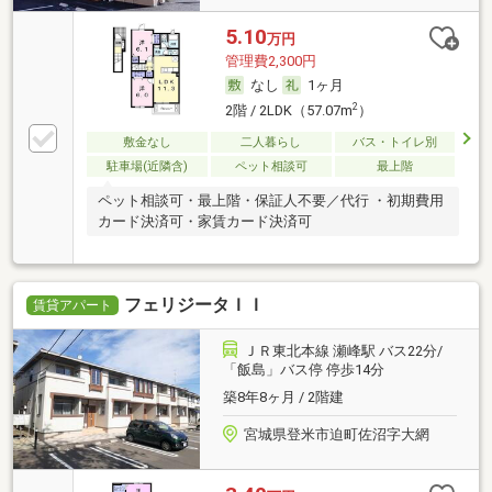
5.10
万円
管理費2,300円
なし
1ヶ月
2
2階 / 2LDK（57.07m
）
敷金なし
二人暮らし
バス・トイレ別
駐車場(近隣含)
ペット相談可
最上階
ペット相談可・最上階・保証人不要／代行 ・初期費用
カード決済可・家賃カード決済可
フェリジータＩＩ
賃貸アパート
ＪＲ東北本線 瀬峰駅 バス22分/
「飯島」バス停 停歩14分
築8年8ヶ月 / 2階建
宮城県登米市迫町佐沼字大網