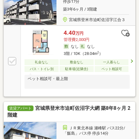
停歩17分
築3年6ヶ月 / 3階建
宮城県登米市迫町佐沼字江合３
4.40
万円
管理費2,000円
なし
なし
2
3階 / 1DK（28.04m
）
礼金なし
敷金なし
一人暮らし
バス・トイレ別
駐車場(近隣含)
ペット相談可
ペット相談可・最上階
宮城県登米市迫町佐沼字大網 築8年8ヶ月 2
賃貸アパート
階建
ＪＲ東北本線 瀬峰駅 バス22分/
「飯島」バス停 停歩14分