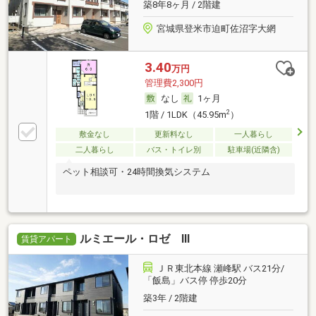
築8年8ヶ月 / 2階建
宮城県登米市迫町佐沼字大網
3.40
万円
管理費2,300円
なし
1ヶ月
2
1階 / 1LDK（45.95m
）
敷金なし
更新料なし
一人暮らし
二人暮らし
バス・トイレ別
駐車場(近隣含)
ペット相談可・24時間換気システム
ルミエール・ロゼ Ⅲ
賃貸アパート
ＪＲ東北本線 瀬峰駅 バス21分/
「飯島」バス停 停歩20分
築3年 / 2階建