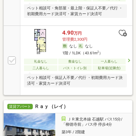
ペット相談可・角部屋・最上階・保証人不要／代行 ・
初期費用カード決済可・家賃カード決済可
4.90
万円
管理費2,300円
なし
なし
2
1階 / 1LDK（43.61m
）
礼金なし
敷金なし
一人暮らし
二人暮らし
バス・トイレ別
駐車場(近隣含)
ペット相談可・保証人不要／代行 ・初期費用カード決
済可・家賃カード決済可
Ｒａｙ（レイ）
賃貸アパート
ＪＲ東北本線 石越駅 バス15分/
「柳徳寺前」バス停 停歩4分
築3年 / 2階建