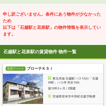
申し訳ございません。条件にあう物件が少なかった
ため
以下は「石越駅と花泉駅」の物件情報を表示してい
ます。
石越駅と花泉駅の賃貸物件 物件一覧
ブローテＫＳＩ
賃貸アパート
東北本線 石越駅 バス13分/「石森
仲町」バス停 停歩19分
築10年3ヶ月 / 2階建
宮城県登米市中田町石森字駒牽