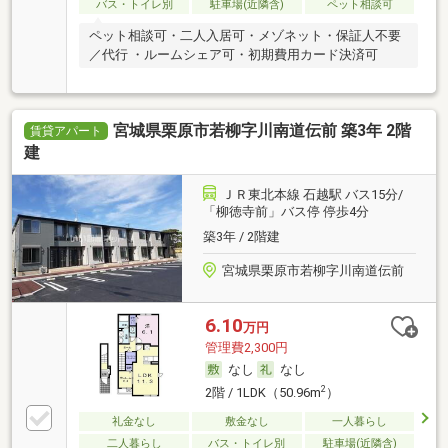
バス・トイレ別
駐車場(近隣含)
ペット相談可
ペット相談可・二人入居可・メゾネット・保証人不要
／代行 ・ルームシェア可・初期費用カード決済可
宮城県栗原市若柳字川南道伝前 築3年 2階
賃貸アパート
建
ＪＲ東北本線 石越駅 バス15分/
「柳徳寺前」バス停 停歩4分
築3年 / 2階建
宮城県栗原市若柳字川南道伝前
6.10
万円
管理費2,300円
なし
なし
2
2階 / 1LDK（50.96m
）
礼金なし
敷金なし
一人暮らし
二人暮らし
バス・トイレ別
駐車場(近隣含)