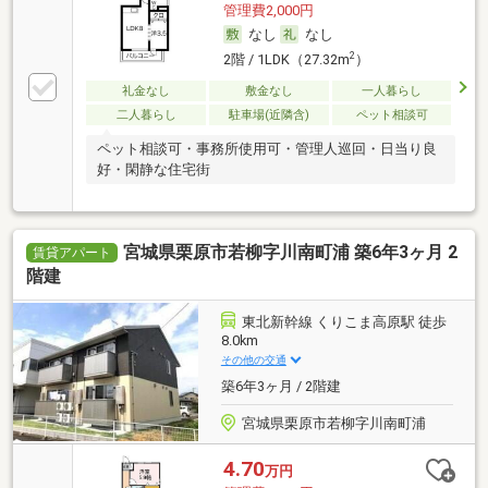
管理費2,000円
なし
なし
2
2階 / 1LDK（27.32m
）
礼金なし
敷金なし
一人暮らし
二人暮らし
駐車場(近隣含)
ペット相談可
ペット相談可・事務所使用可・管理人巡回・日当り良
好・閑静な住宅街
宮城県栗原市若柳字川南町浦 築6年3ヶ月 2
賃貸アパート
階建
東北新幹線 くりこま高原駅 徒歩
8.0km
その他の交通
築6年3ヶ月 / 2階建
宮城県栗原市若柳字川南町浦
4.70
万円