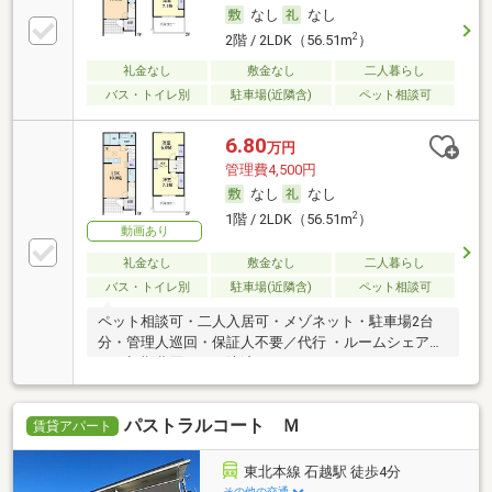
なし
なし
2
2階 / 2LDK（56.51m
）
礼金なし
敷金なし
二人暮らし
バス・トイレ別
駐車場(近隣含)
ペット相談可
6.80
万円
管理費4,500円
なし
なし
2
1階 / 2LDK（56.51m
）
動画あり
礼金なし
敷金なし
二人暮らし
バス・トイレ別
駐車場(近隣含)
ペット相談可
ペット相談可・二人入居可・メゾネット・駐車場2台
分・管理人巡回・保証人不要／代行 ・ルームシェア
可・初期費用カード決済可
パストラルコート Ｍ
賃貸アパート
東北本線 石越駅 徒歩4分
その他の交通