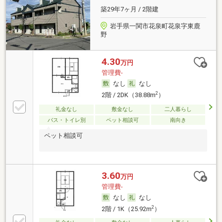
築29年7ヶ月 / 2階建
岩手県一関市花泉町花泉字東鹿
野
4.30
万円
管理費-
なし
なし
2
2階 / 2DK（38.88m
）
礼金なし
敷金なし
二人暮らし
バス・トイレ別
ペット相談可
南向き
ペット相談可
3.60
万円
管理費-
なし
なし
2
2階 / 1K（25.92m
）