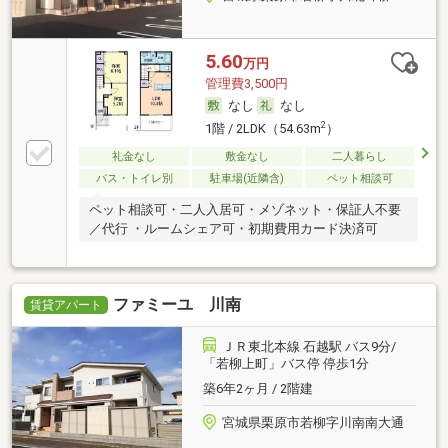
5.60
万円
管理費3,500円
なし
なし
2
1階 / 2LDK（54.63m
）
礼金なし
敷金なし
二人暮らし
バス・トイレ別
駐車場(近隣含)
ペット相談可
ペット相談可・二人入居可・メゾネット・保証人不要
／代行 ・ルームシェア可・初期費用カード決済可
ファミーユ 川南
賃貸アパート
ＪＲ東北本線 石越駅 バス9分/
「若柳上町」バス停 停歩1分
築6年2ヶ月 / 2階建
宮城県栗原市若柳字川南南大通