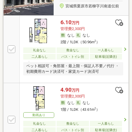
宮城県栗原市若柳字川南道伝前
6.10
万円
管理費2,300円
なし
なし
2
2階 / 1LDK（50.96m
）
礼金なし
敷金なし
一人暮らし
二人暮らし
バス・トイレ別
駐車場(近隣含)
ペット相談可・角部屋・最上階・保証人不要／代行 ・
初期費用カード決済可・家賃カード決済可
4.90
万円
管理費2,300円
なし
なし
2
1階 / 1LDK（43.61m
）
動画あり
礼金なし
敷金なし
一人暮らし
二人暮らし
バス・トイレ別
駐車場(近隣含)