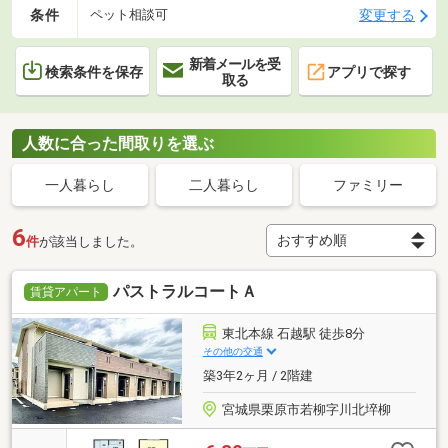
条件
変更する
ペット相談可
新着メールを受
検索条件を保存
アプリで探す
取る
人数に合った間取りを選ぶ
一人暮らし
二人暮らし
ファミリー
6
件
が該当しました。
パストラルコートＡ
賃貸アパート
東北本線 石越駅 徒歩8分
その他の交通
築3年2ヶ月 / 2階建
宮城県栗原市若柳字川北埣柳