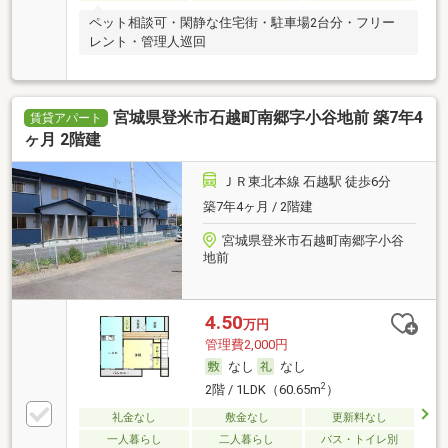
ペット相談可・閑静な住宅街・駐車場2台分・フリー
レント・管理人巡回
宮城県登米市石越町南郷字小谷地前 築7年4
賃貸アパート
ヶ月 2階建
ＪＲ東北本線 石越駅 徒歩6分
築7年4ヶ月 / 2階建
宮城県登米市石越町南郷字小谷
地前
4.50
万円
管理費2,000円
なし
なし
2
2階 / 1LDK（60.65m
）
礼金なし
敷金なし
更新料なし
一人暮らし
二人暮らし
バス・トイレ別