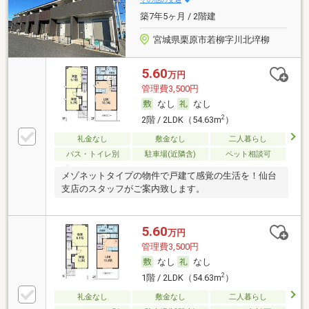
築7年5ヶ月 / 2階建
宮城県栗原市若柳字川北埣柳
5.60
万円
管理費3,500円
なし
なし
2
2階 / 2LDK（54.63m
）
礼金なし
敷金なし
二人暮らし
バス・トイレ別
駐車場(近隣含)
ペット相談可
メゾネットタイプの物件で戸建て感覚の生活を！仙台
支店のスタッフがご案内致します。
5.60
万円
管理費3,500円
なし
なし
2
1階 / 2LDK（54.63m
）
礼金なし
敷金なし
二人暮らし