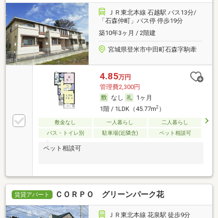
ＪＲ東北本線 石越駅 バス13分/
「石森仲町」バス停 停歩19分
築10年3ヶ月 / 2階建
宮城県登米市中田町石森字駒牽
4.85
万円
管理費2,300円
なし
1ヶ月
2
1階 / 1LDK（45.77m
）
敷金なし
一人暮らし
二人暮らし
バス・トイレ別
駐車場(近隣含)
ペット相談可
ペット相談可
ＣＯＲＰＯ グリーンパーク花
賃貸アパート
ＪＲ東北本線 花泉駅 徒歩9分