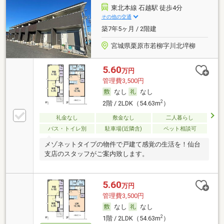
東北本線 石越駅 徒歩4分
その他の交通
築7年5ヶ月 / 2階建
宮城県栗原市若柳字川北埣柳
5.60
万円
管理費3,500円
なし
なし
2
2階 / 2LDK（54.63m
）
礼金なし
敷金なし
二人暮らし
バス・トイレ別
駐車場(近隣含)
ペット相談可
メゾネットタイプの物件で戸建て感覚の生活を！仙台
支店のスタッフがご案内致します。
5.60
万円
管理費3,500円
なし
なし
2
1階 / 2LDK（54.63m
）