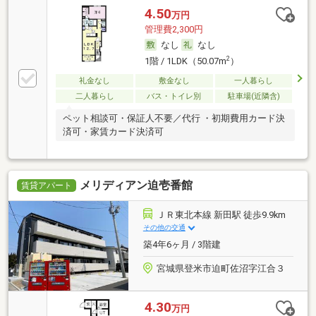
4.50
万円
管理費2,300円
なし
なし
2
1階 / 1LDK（50.07m
）
礼金なし
敷金なし
一人暮らし
二人暮らし
バス・トイレ別
駐車場(近隣含)
ペット相談可・保証人不要／代行 ・初期費用カード決
済可・家賃カード決済可
メリディアン迫壱番館
賃貸アパート
ＪＲ東北本線 新田駅 徒歩9.9km
その他の交通
築4年6ヶ月 / 3階建
宮城県登米市迫町佐沼字江合３
4.30
万円