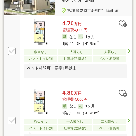
築6年3ヶ月 / 2階建
宮城県栗原市若柳字川南町浦
4.70
万円
管理費4,000円
なし
1ヶ月
2
1階 / 1LDK（41.95m
）
敷金なし
一人暮らし
二人暮らし
バス・トイレ別
駐車場(近隣含)
ペット相談可
ペット相談可・浴室1坪以上
4.80
万円
管理費4,000円
なし
1ヶ月
2
2階 / 1LDK（41.95m
）
敷金なし
一人暮らし
二人暮らし
バス・トイレ別
駐車場(近隣含)
ペット相談可