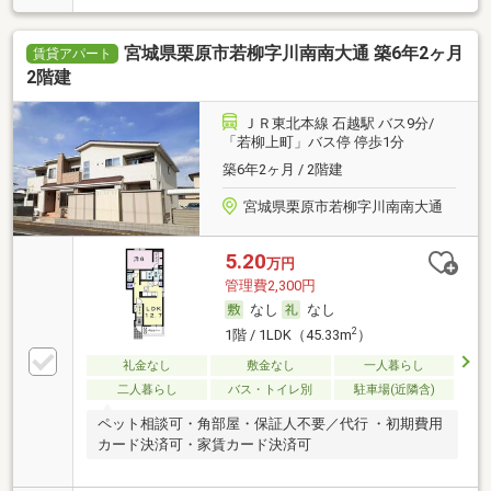
宮城県栗原市若柳字川南南大通 築6年2ヶ月
賃貸アパート
2階建
ＪＲ東北本線 石越駅 バス9分/
「若柳上町」バス停 停歩1分
築6年2ヶ月 / 2階建
宮城県栗原市若柳字川南南大通
5.20
万円
管理費2,300円
なし
なし
2
1階 / 1LDK（45.33m
）
礼金なし
敷金なし
一人暮らし
二人暮らし
バス・トイレ別
駐車場(近隣含)
ペット相談可・角部屋・保証人不要／代行 ・初期費用
カード決済可・家賃カード決済可