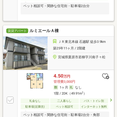
ペット相談可・閑静な住宅街・駐車場2台分
ルミエールＡ棟
賃貸アパート
ＪＲ東北本線 石越駅 徒歩3.9km
築25年11ヶ月 / 2階建
宮城県栗原市若柳字川南子々松
4.50
万円
管理費3,000円
1ヶ月
なし
2
1階 / 2DK（49.91m
）
礼金なし
二人暮らし
バス・トイレ別
駐車場(近隣含)
ペット相談可
インターネット無料
ペット相談可・閑静な住宅街・駐車場2台分・角部