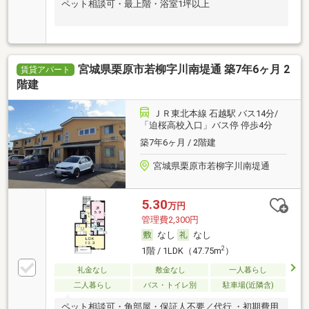
ペット相談可・最上階・浴室1坪以上
宮城県栗原市若柳字川南堤通 築7年6ヶ月 2
賃貸アパート
階建
ＪＲ東北本線 石越駅 バス14分/
「迫桜高校入口」バス停 停歩4分
築7年6ヶ月 / 2階建
宮城県栗原市若柳字川南堤通
5.30
万円
管理費2,300円
なし
なし
2
1階 / 1LDK（47.75m
）
礼金なし
敷金なし
一人暮らし
二人暮らし
バス・トイレ別
駐車場(近隣含)
ペット相談可・角部屋・保証人不要／代行 ・初期費用