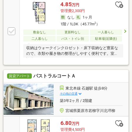
4.85
万円
管理費2,300円
なし
1ヶ月
2
1階 / 1LDK（45.77m
）
敷金なし
更新料なし
一人暮らし
二人暮らし
バス・トイレ別
駐車場(近隣含)
収納はウォークインクロゼット・床下収納など豊富な
ので、衣類や履き物の整理がしやすく便利です。室内
設備
パストラルコートＡ
賃貸アパート
東北本線 石越駅 徒歩8分
その他の交通
築3年2ヶ月 / 2階建
宮城県栗原市若柳字川北埣柳
6.80
万円
管理費4,500円