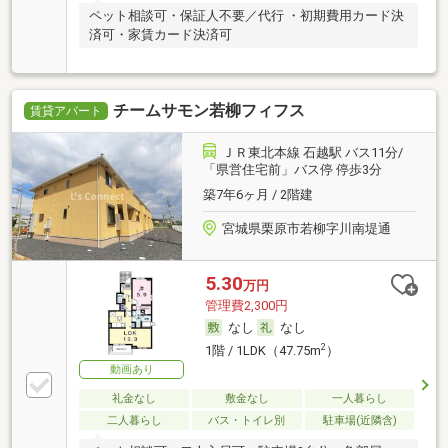
ペット相談可・保証人不要／代行 ・初期費用カード決
済可・家賃カード決済可
チームサモン若柳フィフス
賃貸アパート
ＪＲ東北本線 石越駅 バス11分/
「県営住宅前」バス停 停歩3分
築7年6ヶ月 / 2階建
宮城県栗原市若柳字川南堤通
5.30
万円
管理費2,300円
なし
なし
2
1階 / 1LDK（47.75m
）
動画あり
礼金なし
敷金なし
一人暮らし
二人暮らし
バス・トイレ別
駐車場(近隣含)