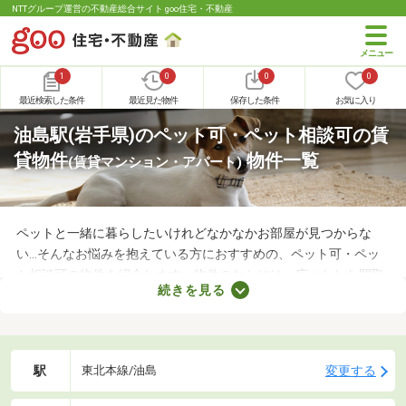
NTTグループ運営の不動産総合サイト goo住宅・不動産
1
0
0
0
最近検索した条件
最近見た物件
保存した条件
お気に入り
油島駅(岩手県)のペット可・ペット相談可の賃
貸物件
物件一覧
(賃貸マンション・アパート)
ペットと一緒に暮らしたいけれどなかなかお部屋が見つからな
い…そんなお悩みを抱えている方におすすめの、ペット可・ペッ
ト相談可の物件を紹介します。物件のなかには、広々とした間取
続きを見る
りや新しい設備を備えているお部屋もあります。人とペットが安
心・快適に暮らせる工夫も施されているので、大切な家族と生活
できるお部屋を探してみてくださいね。
駅
変更する
東北本線/油島