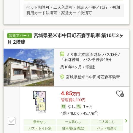
ペット相談可・二人入居可・保証人不要／代行 ・初期
費用カード決済可・家賃カード決済可
宮城県登米市中田町石森字駒牽 築10年3ヶ
賃貸アパート
月 2階建
ＪＲ東北本線 石越駅 バス13分/
「石森仲町」バス停 停歩19分
築10年3ヶ月 / 2階建
宮城県登米市中田町石森字駒牽
4.85
万円
管理費2,300円
なし
1ヶ月
2
1階 / 1LDK（45.77m
）
敷金なし
一人暮らし
二人暮らし
バス・トイレ別
駐車場(近隣含)
ペット相談可