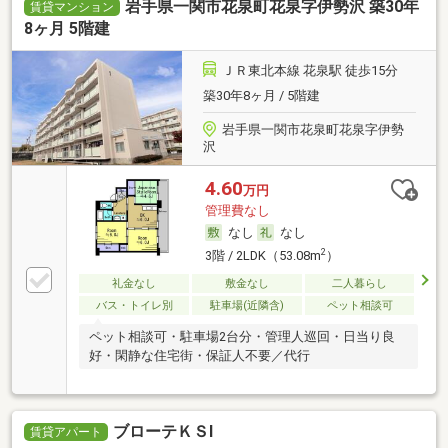
岩手県一関市花泉町花泉字伊勢沢 築30年
賃貸マンション
8ヶ月 5階建
ＪＲ東北本線 花泉駅 徒歩15分
築30年8ヶ月 / 5階建
岩手県一関市花泉町花泉字伊勢
沢
4.60
万円
管理費なし
なし
なし
2
3階 / 2LDK（53.08m
）
礼金なし
敷金なし
二人暮らし
バス・トイレ別
駐車場(近隣含)
ペット相談可
ペット相談可・駐車場2台分・管理人巡回・日当り良
好・閑静な住宅街・保証人不要／代行
ブローテＫＳⅠ
賃貸アパート