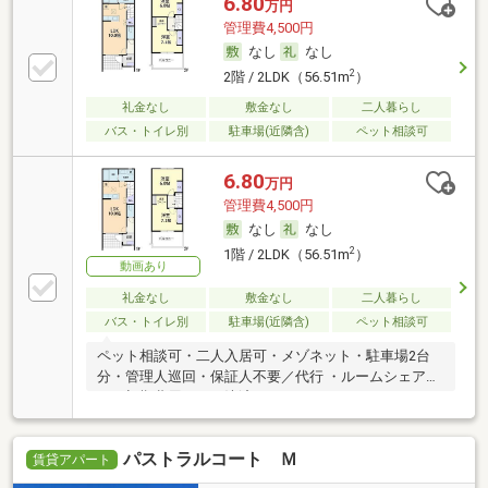
6.80
万円
管理費4,500円
なし
なし
2
2階 / 2LDK（56.51m
）
礼金なし
敷金なし
二人暮らし
バス・トイレ別
駐車場(近隣含)
ペット相談可
6.80
万円
管理費4,500円
なし
なし
2
1階 / 2LDK（56.51m
）
動画あり
礼金なし
敷金なし
二人暮らし
バス・トイレ別
駐車場(近隣含)
ペット相談可
ペット相談可・二人入居可・メゾネット・駐車場2台
分・管理人巡回・保証人不要／代行 ・ルームシェア
可・初期費用カード決済可
パストラルコート Ｍ
賃貸アパート