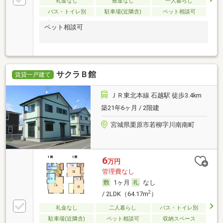
礼金なし
敷金なし
一人暮らし
バス・トイレ別
駐車場(近隣含)
ペット相談可
ペット相談可
サクラＢ館
賃貸一戸建て
ＪＲ東北本線 石越駅 徒歩3.4km
築21年6ヶ月 / 2階建
宮城県栗原市若柳字川南南町
6
万円
管理費なし
1ヶ月
なし
2
/ 2LDK（64.17m
）
礼金なし
二人暮らし
バス・トイレ別
駐車場(近隣含)
ペット相談可
収納スペース