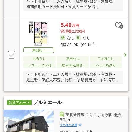
ペット相談可・二人入居可・駐車場2台分・角部屋・
初期費用カード決済可・家賃カード決済可
5.40
万円
管理費2,300円
なし
なし
2
2階 / 2LDK（60.1m
）
動画あり
礼金なし
敷金なし
二人暮らし
バス・トイレ別
駐車場(近隣含)
ペット相談可
ペット相談可・二人入居可・駐車場2台分・角部屋・
最上階・保証人不要／代行 ・初期費用カード決済可・
家賃カード決済可
プルミエール
賃貸アパート
東北新幹線 くりこま高原駅 徒歩
8.0km
その他の交通