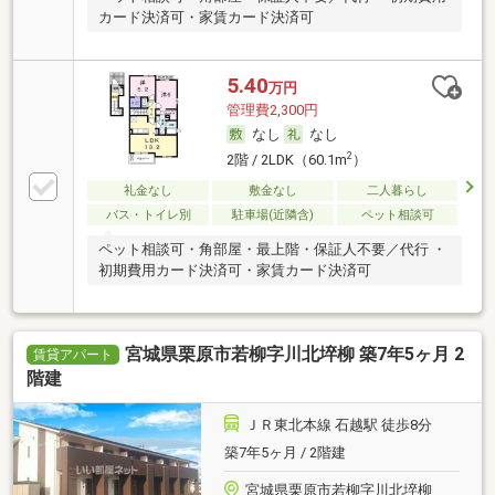
カード決済可・家賃カード決済可
5.40
万円
管理費2,300円
なし
なし
2
2階 / 2LDK（60.1m
）
礼金なし
敷金なし
二人暮らし
バス・トイレ別
駐車場(近隣含)
ペット相談可
ペット相談可・角部屋・最上階・保証人不要／代行 ・
初期費用カード決済可・家賃カード決済可
宮城県栗原市若柳字川北埣柳 築7年5ヶ月 2
賃貸アパート
階建
ＪＲ東北本線 石越駅 徒歩8分
築7年5ヶ月 / 2階建
宮城県栗原市若柳字川北埣柳