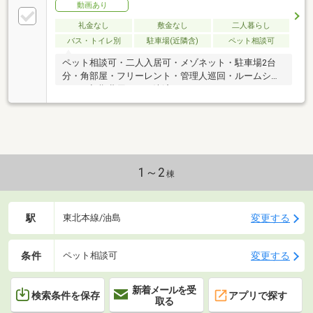
動画あり
礼金なし
敷金なし
二人暮らし
バス・トイレ別
駐車場(近隣含)
ペット相談可
ペット相談可・二人入居可・メゾネット・駐車場2台
分・角部屋・フリーレント・管理人巡回・ルームシェ
ア可・初期費用カード決済可
1～2
棟
駅
変更する
東北本線/油島
条件
変更する
ペット相談可
新着メールを受
検索条件を保存
アプリで探す
取る