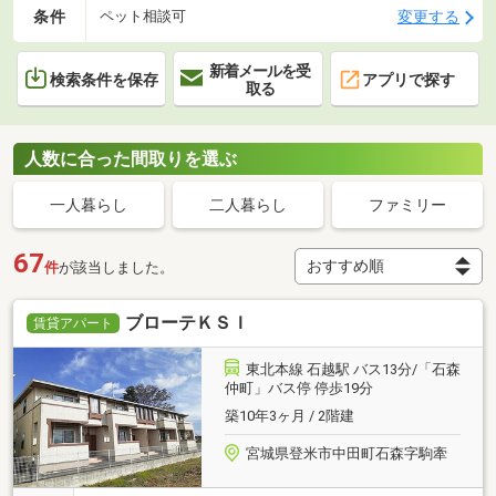
条件
変更する
ペット相談可
新着メールを受
検索条件を保存
アプリで探す
取る
人数に合った間取りを選ぶ
一人暮らし
二人暮らし
ファミリー
67
件
が該当しました。
ブローテＫＳＩ
賃貸アパート
東北本線 石越駅 バス13分/「石森
仲町」バス停 停歩19分
築10年3ヶ月 / 2階建
宮城県登米市中田町石森字駒牽