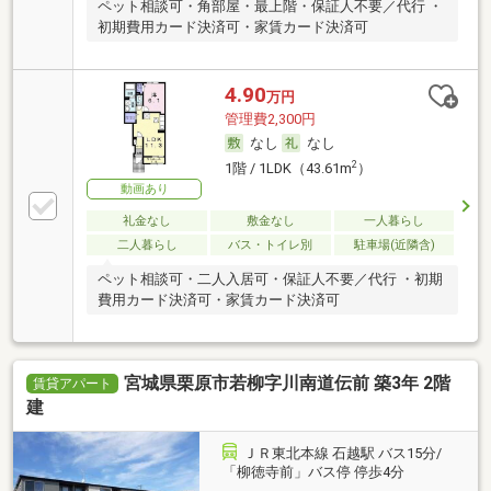
ペット相談可・角部屋・最上階・保証人不要／代行 ・
初期費用カード決済可・家賃カード決済可
4.90
万円
管理費2,300円
なし
なし
2
1階 / 1LDK（43.61m
）
動画あり
礼金なし
敷金なし
一人暮らし
二人暮らし
バス・トイレ別
駐車場(近隣含)
ペット相談可・二人入居可・保証人不要／代行 ・初期
費用カード決済可・家賃カード決済可
宮城県栗原市若柳字川南道伝前 築3年 2階
賃貸アパート
建
ＪＲ東北本線 石越駅 バス15分/
「柳徳寺前」バス停 停歩4分