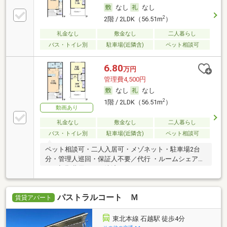
なし
なし
2
2階 / 2LDK（56.51m
）
礼金なし
敷金なし
二人暮らし
バス・トイレ別
駐車場(近隣含)
ペット相談可
6.80
万円
管理費4,500円
なし
なし
2
1階 / 2LDK（56.51m
）
動画あり
礼金なし
敷金なし
二人暮らし
バス・トイレ別
駐車場(近隣含)
ペット相談可
ペット相談可・二人入居可・メゾネット・駐車場2台
分・管理人巡回・保証人不要／代行 ・ルームシェア
可・初期費用カード決済可
パストラルコート Ｍ
賃貸アパート
東北本線 石越駅 徒歩4分