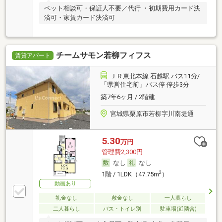
ペット相談可・保証人不要／代行 ・初期費用カード決
済可・家賃カード決済可
チームサモン若柳フィフス
賃貸アパート
ＪＲ東北本線 石越駅 バス11分/
「県営住宅前」バス停 停歩3分
築7年6ヶ月 / 2階建
宮城県栗原市若柳字川南堤通
5.30
万円
管理費2,300円
なし
なし
2
1階 / 1LDK（47.75m
）
動画あり
礼金なし
敷金なし
一人暮らし
二人暮らし
バス・トイレ別
駐車場(近隣含)