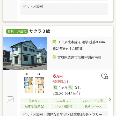
ペット相談可
サクラＢ館
賃貸一戸建て
ＪＲ東北本線 石越駅 徒歩3.4km
築21年6ヶ月 / 2階建
宮城県栗原市若柳字川南南町
6
万円
管理費なし
1ヶ月
なし
2
/ 2LDK（64.17m
）
礼金なし
二人暮らし
バス・トイレ別
駐車場(近隣含)
ペット相談可
収納スペース
ペット相談可・閑静な住宅街・駐車場2台分・フリー