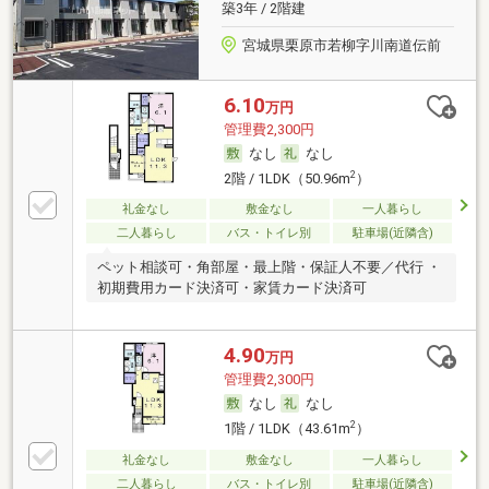
築3年 / 2階建
宮城県栗原市若柳字川南道伝前
6.10
万円
管理費2,300円
なし
なし
2
2階 / 1LDK（50.96m
）
礼金なし
敷金なし
一人暮らし
二人暮らし
バス・トイレ別
駐車場(近隣含)
ペット相談可・角部屋・最上階・保証人不要／代行 ・
初期費用カード決済可・家賃カード決済可
4.90
万円
管理費2,300円
なし
なし
2
1階 / 1LDK（43.61m
）
礼金なし
敷金なし
一人暮らし
二人暮らし
バス・トイレ別
駐車場(近隣含)