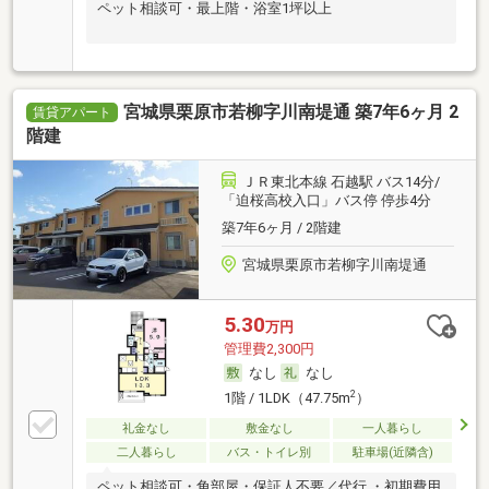
ペット相談可・最上階・浴室1坪以上
宮城県栗原市若柳字川南堤通 築7年6ヶ月 2
賃貸アパート
階建
ＪＲ東北本線 石越駅 バス14分/
「迫桜高校入口」バス停 停歩4分
築7年6ヶ月 / 2階建
宮城県栗原市若柳字川南堤通
5.30
万円
管理費2,300円
なし
なし
2
1階 / 1LDK（47.75m
）
礼金なし
敷金なし
一人暮らし
二人暮らし
バス・トイレ別
駐車場(近隣含)
ペット相談可・角部屋・保証人不要／代行 ・初期費用