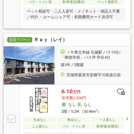
バス・トイレ別
駐車場(近隣含)
ペット相談可
ペット相談可・二人入居可・メゾネット・保証人不要
／代行 ・ルームシェア可・初期費用カード決済可
Ｒａｙ（レイ）
賃貸アパート
ＪＲ東北本線 石越駅 バス15分/
「柳徳寺前」バス停 停歩4分
築3年 / 2階建
宮城県栗原市若柳字川南道伝前
6.10
万円
管理費2,300円
なし
なし
2
2階 / 1LDK（50.96m
）
礼金なし
敷金なし
一人暮らし
二人暮らし
バス・トイレ別
駐車場(近隣含)