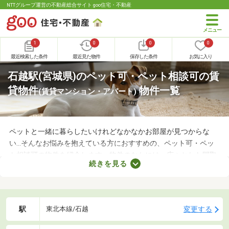
NTTグループ運営の不動産総合サイト goo住宅・不動産
1
0
0
0
最近検索した条件
最近見た物件
保存した条件
お気に入り
石越駅(宮城県)のペット可・ペット相談可の賃
貸物件
物件一覧
(賃貸マンション・アパート)
ペットと一緒に暮らしたいけれどなかなかお部屋が見つからな
い…そんなお悩みを抱えている方におすすめの、ペット可・ペッ
ト相談可の物件を紹介します。物件のなかには、広々とした間取
続きを見る
りや新しい設備を備えているお部屋もあります。人とペットが安
心・快適に暮らせる工夫も施されているので、大切な家族と生活
できるお部屋を探してみてくださいね。
駅
変更する
東北本線/石越