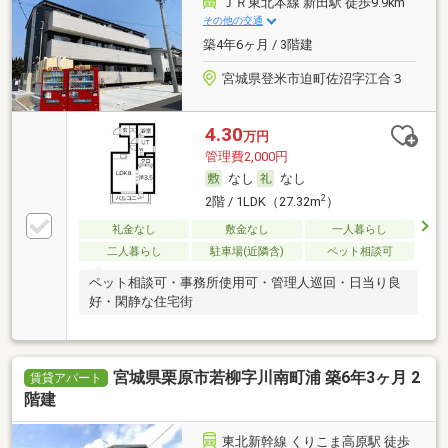
ＪＲ東北本線 新田駅 徒歩9.9km
その他の交通
築4年6ヶ月 / 3階建
宮城県登米市迫町佐沼字江合３
4.30
万円
管理費2,000円
なし
なし
2
2階 / 1LDK（27.32m
）
礼金なし
敷金なし
一人暮らし
二人暮らし
駐車場(近隣含)
ペット相談可
ペット相談可・事務所使用可・管理人巡回・日当り良
好・閑静な住宅街
宮城県栗原市若柳字川南町浦 築6年3ヶ月 2
賃貸アパート
階建
東北新幹線 くりこま高原駅 徒歩