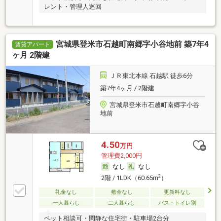
レント・管理人巡回
宮城県登米市石越町南郷字小谷地前 築7年4
賃貸アパート
ヶ月 2階建
ＪＲ東北本線 石越駅 徒歩6分
築7年4ヶ月 / 2階建
宮城県登米市石越町南郷字小谷
地前
4.50
万円
管理費2,000円
なし
なし
2
2階 / 1LDK（60.65m
）
礼金なし
敷金なし
更新料なし
一人暮らし
二人暮らし
バス・トイレ別
ペット相談可・閑静な住宅街・駐車場2台分