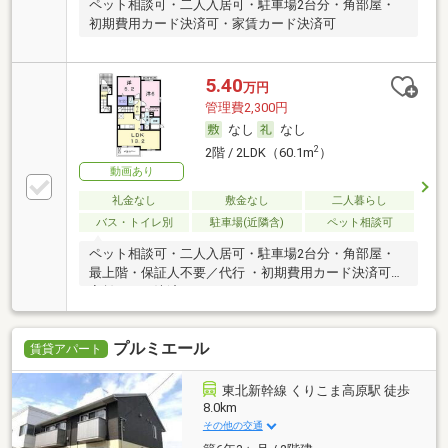
ペット相談可・二人入居可・駐車場2台分・角部屋・
初期費用カード決済可・家賃カード決済可
5.40
万円
管理費2,300円
なし
なし
2
2階 / 2LDK（60.1m
）
動画あり
礼金なし
敷金なし
二人暮らし
バス・トイレ別
駐車場(近隣含)
ペット相談可
ペット相談可・二人入居可・駐車場2台分・角部屋・
最上階・保証人不要／代行 ・初期費用カード決済可・
家賃カード決済可
プルミエール
賃貸アパート
東北新幹線 くりこま高原駅 徒歩
8.0km
その他の交通