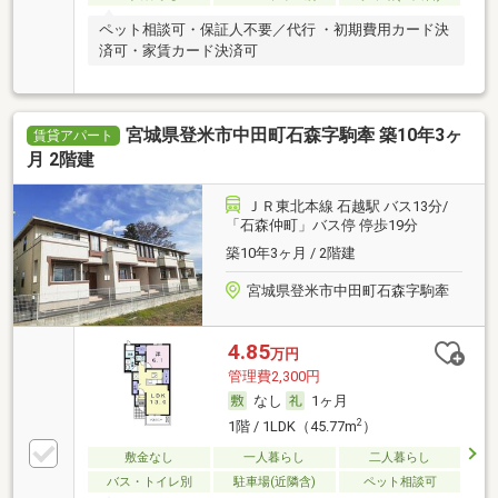
ペット相談可・保証人不要／代行 ・初期費用カード決
済可・家賃カード決済可
宮城県登米市中田町石森字駒牽 築10年3ヶ
賃貸アパート
月 2階建
ＪＲ東北本線 石越駅 バス13分/
「石森仲町」バス停 停歩19分
築10年3ヶ月 / 2階建
宮城県登米市中田町石森字駒牽
4.85
万円
管理費2,300円
なし
1ヶ月
2
1階 / 1LDK（45.77m
）
敷金なし
一人暮らし
二人暮らし
バス・トイレ別
駐車場(近隣含)
ペット相談可