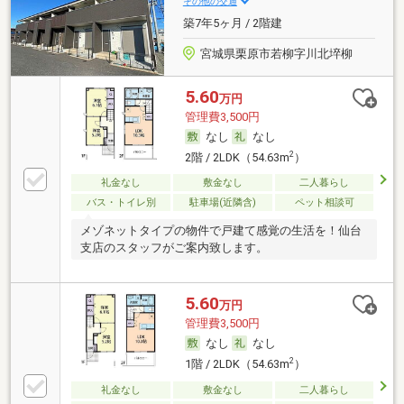
その他の交通
築7年5ヶ月 / 2階建
宮城県栗原市若柳字川北埣柳
5.60
万円
管理費3,500円
なし
なし
2
2階 / 2LDK（54.63m
）
礼金なし
敷金なし
二人暮らし
バス・トイレ別
駐車場(近隣含)
ペット相談可
メゾネットタイプの物件で戸建て感覚の生活を！仙台
支店のスタッフがご案内致します。
5.60
万円
管理費3,500円
なし
なし
2
1階 / 2LDK（54.63m
）
礼金なし
敷金なし
二人暮らし