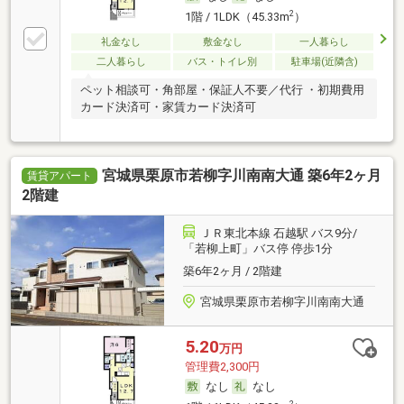
2
1階 / 1LDK（45.33m
）
礼金なし
敷金なし
一人暮らし
二人暮らし
バス・トイレ別
駐車場(近隣含)
ペット相談可・角部屋・保証人不要／代行 ・初期費用
カード決済可・家賃カード決済可
宮城県栗原市若柳字川南南大通 築6年2ヶ月
賃貸アパート
2階建
ＪＲ東北本線 石越駅 バス9分/
「若柳上町」バス停 停歩1分
築6年2ヶ月 / 2階建
宮城県栗原市若柳字川南南大通
5.20
万円
管理費2,300円
なし
なし
2