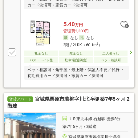
カード決済可・家賃カード決済可
5.40
万円
管理費2,300円
なし
なし
2
2階 / 2LDK（60.1m
）
礼金なし
敷金なし
二人暮らし
バス・トイレ別
駐車場(近隣含)
ペット相談可
ペット相談可・角部屋・最上階・保証人不要／代行 ・
初期費用カード決済可・家賃カード決済可
宮城県栗原市若柳字川北埣柳 築7年5ヶ月 2
賃貸アパート
階建
ＪＲ東北本線 石越駅 徒歩8分
築7年5ヶ月 / 2階建
宮城県栗原市若柳字川北埣柳