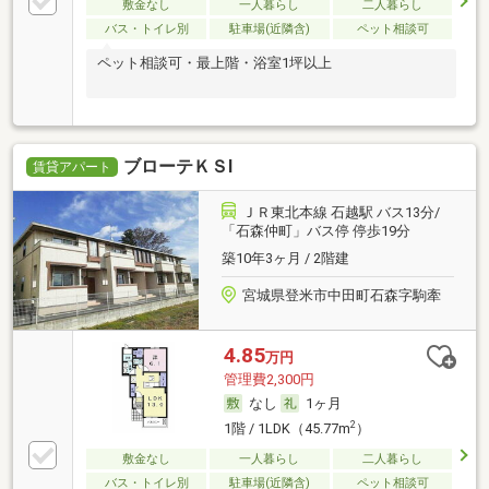
敷金なし
一人暮らし
二人暮らし
バス・トイレ別
駐車場(近隣含)
ペット相談可
ペット相談可・最上階・浴室1坪以上
ブローテＫＳⅠ
賃貸アパート
ＪＲ東北本線 石越駅 バス13分/
「石森仲町」バス停 停歩19分
築10年3ヶ月 / 2階建
宮城県登米市中田町石森字駒牽
4.85
万円
管理費2,300円
なし
1ヶ月
2
1階 / 1LDK（45.77m
）
敷金なし
一人暮らし
二人暮らし
バス・トイレ別
駐車場(近隣含)
ペット相談可