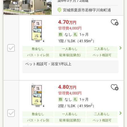
築6年3ヶ月 / 2階建
宮城県栗原市若柳字川南町浦
4.70
万円
管理費4,000円
なし
1ヶ月
2
1階 / 1LDK（41.95m
）
敷金なし
一人暮らし
二人暮らし
バス・トイレ別
駐車場(近隣含)
ペット相談可
ペット相談可・浴室1坪以上
4.80
万円
管理費4,000円
なし
1ヶ月
2
2階 / 1LDK（41.95m
）
敷金なし
一人暮らし
二人暮らし
バス・トイレ別
駐車場(近隣含)
ペット相談可