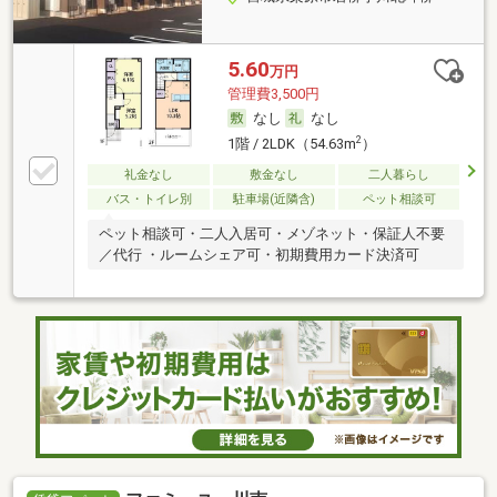
5.60
万円
管理費3,500円
なし
なし
2
1階 / 2LDK（54.63m
）
礼金なし
敷金なし
二人暮らし
バス・トイレ別
駐車場(近隣含)
ペット相談可
ペット相談可・二人入居可・メゾネット・保証人不要
／代行 ・ルームシェア可・初期費用カード決済可