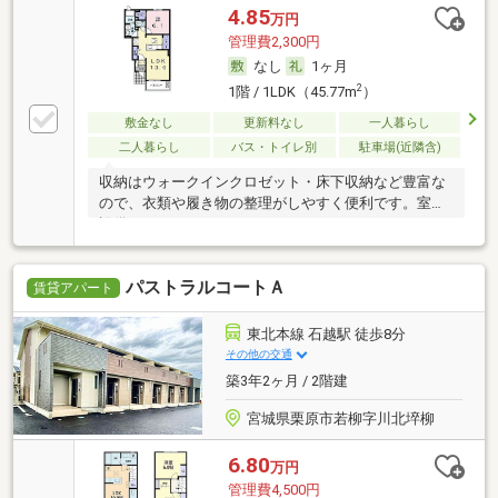
4.85
万円
管理費2,300円
なし
1ヶ月
2
1階 / 1LDK（45.77m
）
敷金なし
更新料なし
一人暮らし
二人暮らし
バス・トイレ別
駐車場(近隣含)
収納はウォークインクロゼット・床下収納など豊富な
ので、衣類や履き物の整理がしやすく便利です。室内
設備
パストラルコートＡ
賃貸アパート
東北本線 石越駅 徒歩8分
その他の交通
築3年2ヶ月 / 2階建
宮城県栗原市若柳字川北埣柳
6.80
万円
管理費4,500円