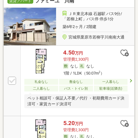
ファミーユ 川南
賃貸アパート
ＪＲ東北本線 石越駅 バス9分/
「若柳上町」バス停 停歩1分
築6年2ヶ月 / 2階建
宮城県栗原市若柳字川南南大通
4.50
万円
管理費2,300円
なし
なし
2
1階 / 1LDK（50.07m
）
礼金なし
敷金なし
一人暮らし
二人暮らし
バス・トイレ別
駐車場(近隣含)
ペット相談可・保証人不要／代行 ・初期費用カード決
済可・家賃カード決済可
5.20
万円
管理費2,300円
なし
なし