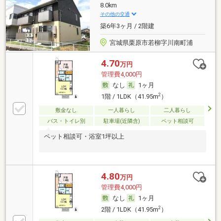
8.0km
その他の交通
築6年3ヶ月 / 2階建
宮城県栗原市若柳字川南町浦
4.70
万円
管理費4,000円
なし
1ヶ月
2
1階 / 1LDK（41.95m
）
敷金なし
一人暮らし
二人暮らし
バス・トイレ別
駐車場(近隣含)
ペット相談可
ペット相談可・浴室1坪以上
4.80
万円
管理費4,000円
なし
1ヶ月
2
2階 / 1LDK（41.95m
）