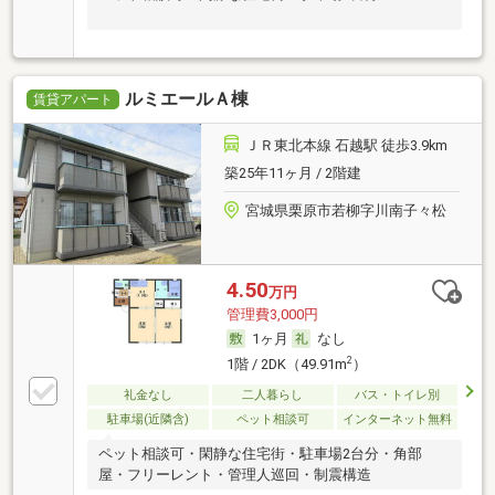
ルミエールＡ棟
賃貸アパート
ＪＲ東北本線 石越駅 徒歩3.9km
築25年11ヶ月 / 2階建
宮城県栗原市若柳字川南子々松
4.50
万円
管理費3,000円
1ヶ月
なし
2
1階 / 2DK（49.91m
）
礼金なし
二人暮らし
バス・トイレ別
駐車場(近隣含)
ペット相談可
インターネット無料
ペット相談可・閑静な住宅街・駐車場2台分・角部
屋・フリーレント・管理人巡回・制震構造