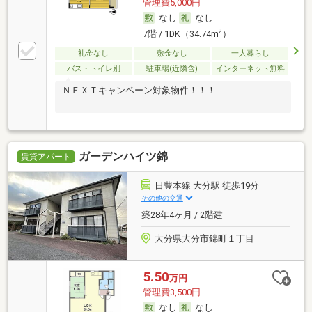
管理費5,000円
なし
なし
2
7階 / 1DK（34.74m
）
礼金なし
敷金なし
一人暮らし
バス・トイレ別
駐車場(近隣含)
インターネット無料
ＮＥＸＴキャンペーン対象物件！！！
ガーデンハイツ錦
賃貸アパート
日豊本線 大分駅 徒歩19分
その他の交通
築28年4ヶ月 / 2階建
大分県大分市錦町１丁目
5.50
万円
管理費3,500円
なし
なし