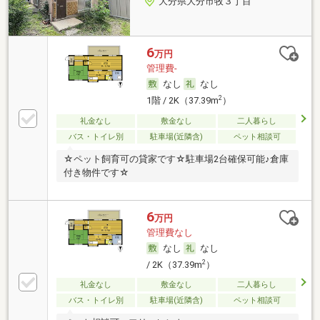
大分県大分市牧３丁目
6
万円
管理費-
なし
なし
2
1階 / 2K（37.39m
）
礼金なし
敷金なし
二人暮らし
バス・トイレ別
駐車場(近隣含)
ペット相談可
☆ペット飼育可の貸家です☆駐車場2台確保可能♪倉庫
付き物件です☆
6
万円
管理費なし
なし
なし
2
/ 2K（37.39m
）
礼金なし
敷金なし
二人暮らし
バス・トイレ別
駐車場(近隣含)
ペット相談可