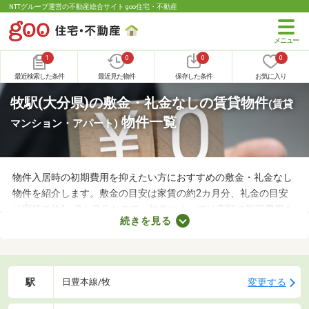
NTTグループ運営の不動産総合サイト goo住宅・不動産
1
0
0
0
最近検索した条件
最近見た物件
保存した条件
お気に入り
牧駅(大分県)の敷金・礼金なしの賃貸物件
(賃貸
物件一覧
マンション・アパート)
物件入居時の初期費用を抑えたい方におすすめの敷金・礼金なし
物件を紹介します。敷金の目安は家賃の約2カ月分、礼金の目安
は家賃の約1～2カ月分なので、物件によっては高額の初期費用を
続きを見る
用意しなければなりません。新生活に必要な家具や家電、インテ
リアにお金を使いたい方は、敷金・礼金なし物件から気になるお
部屋を見つけましょう。
駅
変更する
日豊本線/牧