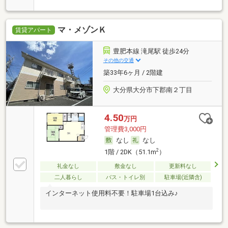
マ・メゾンＫ
賃貸アパート
豊肥本線 滝尾駅 徒歩24分
その他の交通
築33年6ヶ月 / 2階建
大分県大分市下郡南２丁目
4.50
万円
管理費3,000円
なし
なし
2
1階 / 2DK（51.1m
）
礼金なし
敷金なし
更新料なし
二人暮らし
バス・トイレ別
駐車場(近隣含)
インターネット使用料不要！駐車場1台込み♪