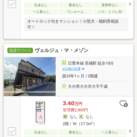
礼金なし
敷金なし
更新料なし
一人暮らし
ワンルーム
バス・トイレ別
オートロック付きマンション！小型犬・猫飼育相談
可！
ヴェルジュ・マ・メゾン
賃貸アパート
日豊本線 高城駅 徒歩10分
その他の交通
築25年1ヶ月 / 2階建
大分県大分市大字千歳
3.40
万円
管理費2,800円
なし
なし
2
2階 / 1K（27.2m
）
礼金なし
敷金なし
一人暮らし