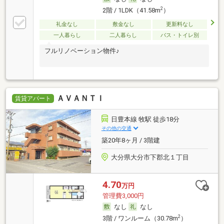
2
2階 / 1LDK（41.58m
）
礼金なし
敷金なし
更新料なし
一人暮らし
二人暮らし
バス・トイレ別
フルリノベーション物件♪
ＡＶＡＮＴＩ
賃貸アパート
日豊本線 牧駅 徒歩18分
その他の交通
築20年8ヶ月 / 3階建
大分県大分市下郡北１丁目
4.70
万円
管理費3,000円
なし
なし
2
3階 / ワンルーム（30.78m
）