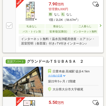
7.90
万円
管理費6,000円
なし
なし
2
1階 / 2LDK（56.67m
）
礼金なし
敷金なし
二人暮らし
バス・トイレ別
駐車場(近隣含)
インターネット無料
インターネット無料！温水洗浄暖房便座・エアコン・
居室照明（各部屋）付き♪TV付きインターホン♪
グランドールＴＳＵＢＡＳＡ ２
賃貸アパート
日豊本線 高城駅 徒歩4.1km
その他の交通
築22年5ヶ月 / 2階建
大分県大分市大字横尾
5.50
万円