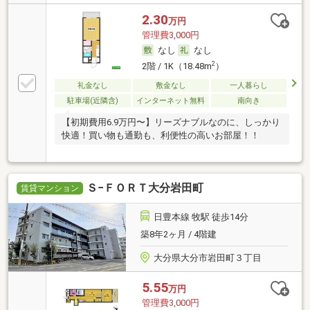
2.30
万円
管理費3,000円
なし
なし
2
2階 / 1K（18.48m
）
礼金なし
敷金なし
一人暮らし
駐車場(近隣含)
インターネット無料
南向き
【初期費用6.9万円〜】リーズナブルなのに、しっかり
快適！買い物も通勤も、利便性の高いお部屋！！
Ｓ−ＦＯＲＴ大分岩田町
賃貸マンション
日豊本線 牧駅 徒歩14分
築8年2ヶ月 / 4階建
大分県大分市岩田町３丁目
5.55
万円
管理費3,000円