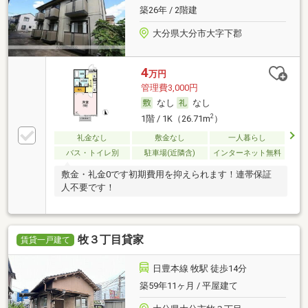
築26年 / 2階建
大分県大分市大字下郡
4
万円
管理費3,000円
なし
なし
2
1階 / 1K（26.71m
）
礼金なし
敷金なし
一人暮らし
バス・トイレ別
駐車場(近隣含)
インターネット無料
敷金・礼金0です初期費用を抑えられます！連帯保証
人不要です！
牧３丁目貸家
賃貸一戸建て
日豊本線 牧駅 徒歩14分
築59年11ヶ月 / 平屋建て