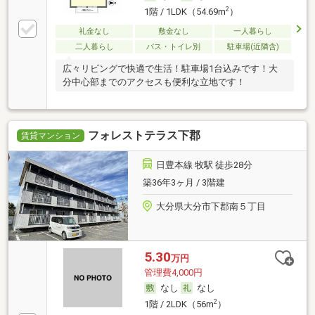
2
1階 / 1LDK（54.69m
）
礼金なし
敷金なし
一人暮らし
二人暮らし
バス・トイレ別
駐車場(近隣含)
広々リビングで快適で生活！駐車場1台込みです！大
分中心部までのアクセスも便利な立地です！
フォレストテラス下郡
賃貸マンション
日豊本線 牧駅 徒歩28分
築36年3ヶ月 / 3階建
大分県大分市下郡南５丁目
5.30
万円
管理費4,000円
なし
なし
2
1階 / 2LDK（56m
）