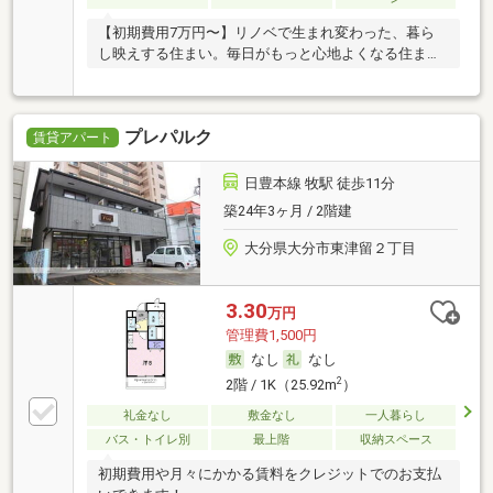
【初期費用7万円〜】リノベで生まれ変わった、暮ら
し映えする住まい。毎日がもっと心地よくなる住ま
い。
プレパルク
賃貸アパート
日豊本線 牧駅 徒歩11分
築24年3ヶ月 / 2階建
大分県大分市東津留２丁目
3.30
万円
管理費1,500円
なし
なし
2
2階 / 1K（25.92m
）
礼金なし
敷金なし
一人暮らし
バス・トイレ別
最上階
収納スペース
初期費用や月々にかかる賃料をクレジットでのお支払