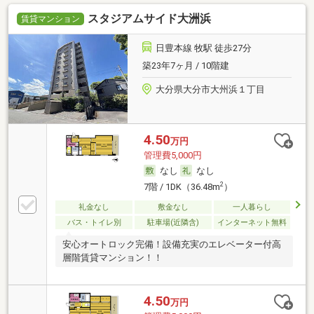
スタジアムサイド大洲浜
賃貸マンション
日豊本線 牧駅 徒歩27分
築23年7ヶ月 / 10階建
大分県大分市大州浜１丁目
4.50
万円
管理費5,000円
なし
なし
2
7階 / 1DK（36.48m
）
礼金なし
敷金なし
一人暮らし
バス・トイレ別
駐車場(近隣含)
インターネット無料
安心オートロック完備！設備充実のエレベーター付高
層階賃貸マンション！！
4.50
万円