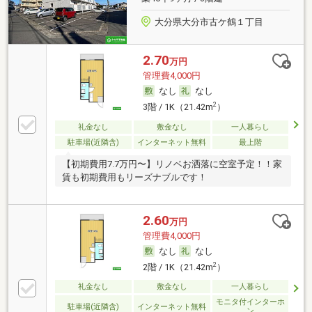
大分県大分市古ケ鶴１丁目
2.70
万円
管理費4,000円
なし
なし
2
3階 / 1K（21.42m
）
礼金なし
敷金なし
一人暮らし
駐車場(近隣含)
インターネット無料
最上階
【初期費用7.7万円〜】リノベお洒落に空室予定！！家
賃も初期費用もリーズナブルです！
2.60
万円
管理費4,000円
なし
なし
2
2階 / 1K（21.42m
）
礼金なし
敷金なし
一人暮らし
モニタ付インターホ
駐車場(近隣含)
インターネット無料
ン