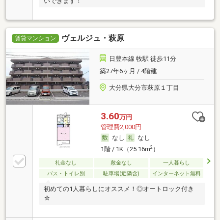
いできます！
ヴェルジュ・萩原
賃貸マンション
日豊本線 牧駅 徒歩11分
築27年6ヶ月 / 4階建
大分県大分市萩原１丁目
3.60
万円
管理費2,000円
なし
なし
2
1階 / 1K（25.16m
）
礼金なし
敷金なし
一人暮らし
バス・トイレ別
駐車場(近隣含)
インターネット無料
初めての1人暮らしにオススメ！◎オートロック付き
☆