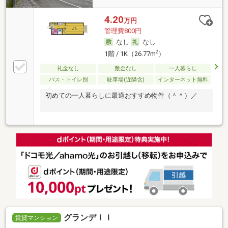
4.20
万円
管理費800円
なし
なし
2
1階 / 1K（26.77m
）
礼金なし
敷金なし
一人暮らし
バス・トイレ別
駐車場(近隣含)
インターネット無料
初めての一人暮らしに最適おすすめ物件（＾＾）／
グランデＩＩ
賃貸マンション