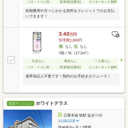
バス・トイレ別
駐車場(近隣含)
インターネット無料
初期費用や月々にかかる賃料をクレジットでのお支払
いできます！
3.40
万円
管理費2,800円
なし
なし
2
1階 / 1K（27.2m
）
礼金なし
敷金なし
一人暮らし
バス・トイレ別
駐車場(近隣含)
インターネット無料
連帯保証人不要です！契約のお手続きがスムーズ！
ホワイトテラス
賃貸マンション
日豊本線 牧駅 徒歩11分
その他の交通
築46年9ヶ月 / 3階建