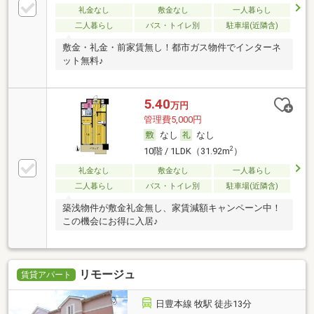
礼金なし
敷金なし
一人暮らし
二人暮らし
バス・トイレ別
駐車場(近隣含)
敷金・礼金・前家賃無し！都市ガス物件でインターネ
ット無料♪
5.40
万円
管理費5,000円
なし
なし
2
10階 / 1LDK（31.92m
）
礼金なし
敷金なし
一人暮らし
二人暮らし
バス・トイレ別
駐車場(近隣含)
築浅物件が敷金礼金無し、家賃減額キャンペーン中！
この機会にお得に入居♪
リモージュ
賃貸アパート
日豊本線 牧駅 徒歩13分