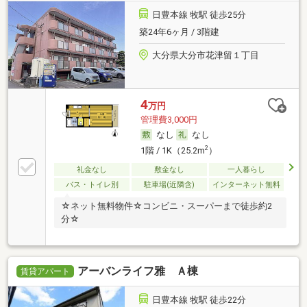
日豊本線 牧駅 徒歩25分
築24年6ヶ月 / 3階建
大分県大分市花津留１丁目
4
万円
管理費3,000円
なし
なし
2
1階 / 1K（25.2m
）
礼金なし
敷金なし
一人暮らし
バス・トイレ別
駐車場(近隣含)
インターネット無料
☆ネット無料物件☆コンビニ・スーパーまで徒歩約2
分☆
アーバンライフ雅 Ａ棟
賃貸アパート
日豊本線 牧駅 徒歩22分