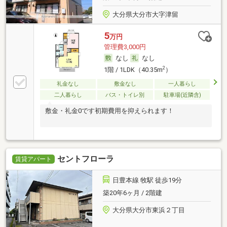
大分県大分市大字津留
5
万円
管理費3,000円
なし
なし
2
1階 / 1LDK（40.35m
）
礼金なし
敷金なし
一人暮らし
二人暮らし
バス・トイレ別
駐車場(近隣含)
敷金・礼金0です初期費用を抑えられます！
セントフローラ
賃貸アパート
日豊本線 牧駅 徒歩19分
築20年6ヶ月 / 2階建
大分県大分市東浜２丁目