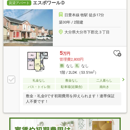
エスポワールＤ
賃貸アパート
日豊本線 牧駅 徒歩17分
築30年 / 2階建
大分県大分市下郡北３丁目
5
万円
管理費2,800円
なし
なし
2
1階 / 2LDK（53.51m
）
礼金なし
敷金なし
二人暮らし
バス・トイレ別
駐車場(近隣含)
南向き
敷金・礼金0です初期費用を抑えられます！連帯保証
人不要です！