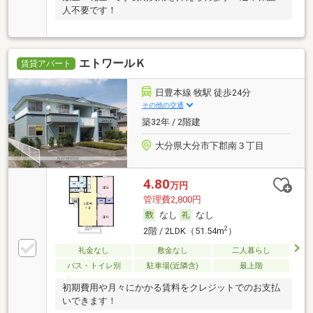
人不要です！
エトワールＫ
賃貸アパート
日豊本線 牧駅 徒歩24分
その他の交通
築32年 / 2階建
大分県大分市下郡南３丁目
4.80
万円
管理費2,800円
なし
なし
2
2階 / 2LDK（51.54m
）
礼金なし
敷金なし
二人暮らし
バス・トイレ別
駐車場(近隣含)
最上階
初期費用や月々にかかる賃料をクレジットでのお支払
いできます！