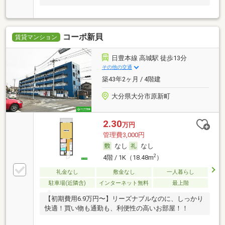
コーポ新貝
賃貸マンション
日豊本線 高城駅 徒歩13分
その他の交通
築43年2ヶ月 / 4階建
大分県大分市原新町
2.30
万円
管理費3,000円
なし
なし
2
4階 / 1K（18.48m
）
礼金なし
敷金なし
一人暮らし
駐車場(近隣含)
インターネット無料
最上階
【初期費用6.9万円〜】リーズナブルなのに、しっかり
快適！買い物も通勤も、利便性の高いお部屋！！