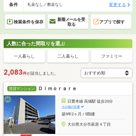
条件
変更する
礼金なし／敷金なし
新着メールを受
検索条件を保存
アプリで探す
取る
人数に合った間取りを選ぶ
一人暮らし
二人暮らし
ファミリー
2,083
件
が該当しました。
Ｄｉｍｏｒａｒｅ
賃貸マンション
日豊本線 高城駅 徒歩20分
その他の交通
築9年2ヶ月 / 5階建
大分県大分市萩原４丁目