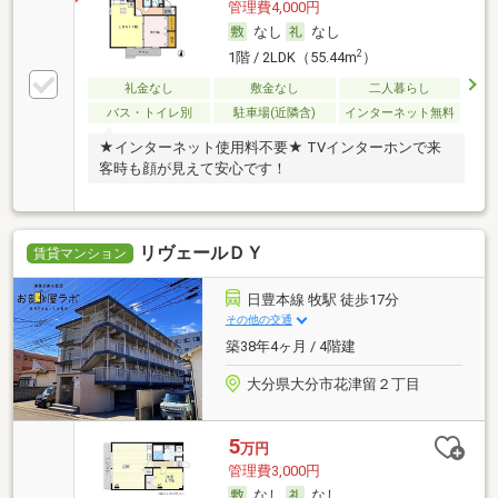
管理費4,000円
なし
なし
2
1階 / 2LDK（55.44m
）
礼金なし
敷金なし
二人暮らし
バス・トイレ別
駐車場(近隣含)
インターネット無料
★インターネット使用料不要★ TVインターホンで来
客時も顔が見えて安心です！
リヴェールＤＹ
賃貸マンション
日豊本線 牧駅 徒歩17分
その他の交通
築38年4ヶ月 / 4階建
大分県大分市花津留２丁目
5
万円
管理費3,000円
なし
なし