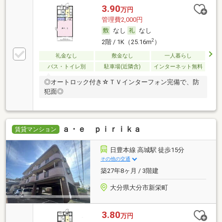
3.90
万円
管理費2,000円
なし
なし
2
2階 / 1K（25.16m
）
礼金なし
敷金なし
一人暮らし
バス・トイレ別
駐車場(近隣含)
インターネット無料
◎オートロック付き☆ＴＶインターフォン完備で、防
犯面◎
ａ・ｅ ｐｉｒｉｋａ
賃貸マンション
日豊本線 高城駅 徒歩15分
その他の交通
築27年8ヶ月 / 3階建
大分県大分市新栄町
3.80
万円