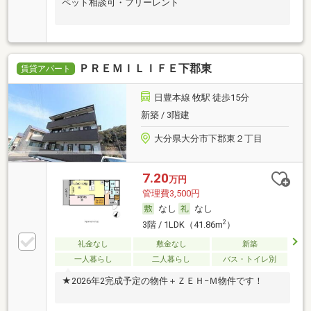
ペット相談可・フリーレント
ＰＲＥＭＩＬＩＦＥ下郡東
賃貸アパート
日豊本線 牧駅 徒歩15分
新築 / 3階建
大分県大分市下郡東２丁目
7.20
万円
管理費3,500円
なし
なし
2
3階 / 1LDK（41.86m
）
礼金なし
敷金なし
新築
一人暮らし
二人暮らし
バス・トイレ別
★2026年2完成予定の物件＋ＺＥＨ−Ｍ物件です！