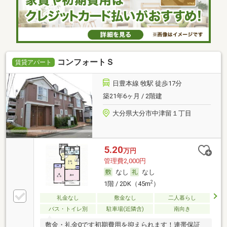
コンフォートＳ
賃貸アパート
日豊本線 牧駅 徒歩17分
築21年6ヶ月 / 2階建
大分県大分市中津留１丁目
5.20
万円
管理費2,000円
なし
なし
2
1階 / 2DK（45m
）
礼金なし
敷金なし
二人暮らし
バス・トイレ別
駐車場(近隣含)
南向き
敷金・礼金0です初期費用を抑えられます！連帯保証