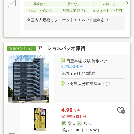
礼金なし
敷金なし
二人暮らし
バス・トイレ別
駐車場(近隣含)
インターネット無料
☆室内大規模リフォーム中！！ネット無料あり
アージョスパジオ津留
賃貸マンション
日豊本線 牧駅 徒歩25分
その他の交通
築7年3ヶ月 / 10階建
大分県大分市東津留１丁目
4.90
万円
管理費5,000円
なし
なし
2
1階 / 1LDK（31.92m
）