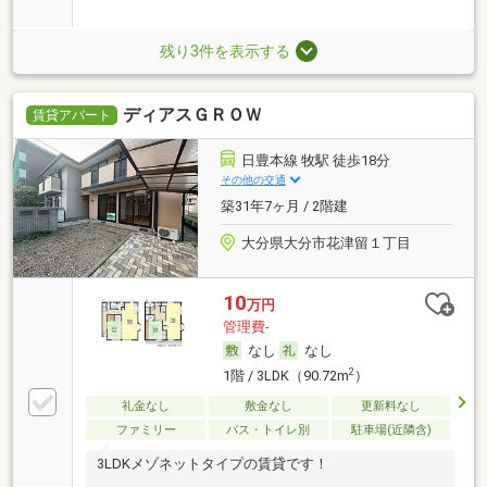
残り3件を表示する
ディアスＧＲＯＷ
賃貸アパート
日豊本線 牧駅 徒歩18分
その他の交通
築31年7ヶ月 / 2階建
大分県大分市花津留１丁目
10
万円
管理費-
なし
なし
2
1階 / 3LDK（90.72m
）
礼金なし
敷金なし
更新料なし
ファミリー
バス・トイレ別
駐車場(近隣含)
3LDKメゾネットタイプの賃貸です！