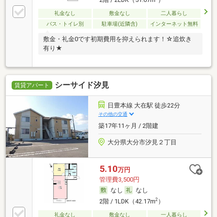
礼金なし
敷金なし
二人暮らし
バス・トイレ別
駐車場(近隣含)
インターネット無料
敷金・礼金0です初期費用を抑えられます！☆追炊き
有り★
シーサイド汐見
賃貸アパート
日豊本線 大在駅 徒歩22分
その他の交通
築17年11ヶ月 / 2階建
大分県大分市汐見２丁目
5.10
万円
管理費3,500円
なし
なし
2
2階 / 1LDK（42.17m
）
礼金なし
敷金なし
一人暮らし