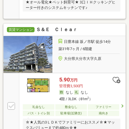
★オール電化★ペット飼育可★ 3口ＩＨクッキングヒ
ーター付きのシステムキッチンです♪
Ｓ＆Ｅ Ｃｌｅａｒ
賃貸マンション
日豊本線 坂ノ市駅 徒歩14分
築31年7ヶ月 / 6階建
大分県大分市大字久原
5.90
万円
管理費3,500円
なし
なし
2
4階 / 3LDK（81m
）
礼金なし
敷金なし
ファミリー
バス・トイレ別
駐車場(近隣含)
南向き
☆★人気の3ＬＤＫでファミリーにおススメ☆★マッ
クスバリューまで約480ｍ☆★