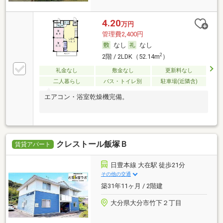
4.20
万円
管理費2,400円
なし
なし
2
2階 / 2LDK（52.14m
）
礼金なし
敷金なし
更新料なし
二人暮らし
バス・トイレ別
駐車場(近隣含)
エアコン・浴室乾燥機完備。
クレストール飯塚Ｂ
賃貸アパート
日豊本線 大在駅 徒歩21分
その他の交通
築31年11ヶ月 / 2階建
大分県大分市竹下２丁目