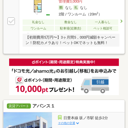
管理費3,000円
なし
なし
2
2階 / ワンルーム（20m
）
礼金なし
敷金なし
一人暮らし
ワンルーム
駐車場(近隣含)
ペット相談可
【初期費用5万円〜】3ヶ月間5，000円減額キャンペー
ン！防犯カメラあり！ペットOKでネットも無料！
アバンス１
賃貸アパート
日豊本線 坂ノ市駅 徒歩2分
その他の交通