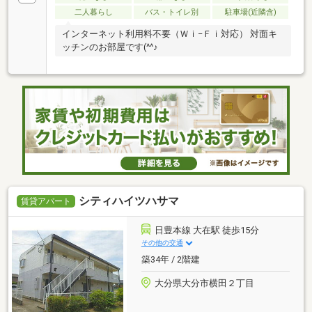
二人暮らし
バス・トイレ別
駐車場(近隣含)
インターネット利用料不要（Ｗｉ−Ｆｉ対応） 対面キ
ッチンのお部屋です(^^♪
シティハイツハサマ
賃貸アパート
日豊本線 大在駅 徒歩15分
その他の交通
築34年 / 2階建
大分県大分市横田２丁目