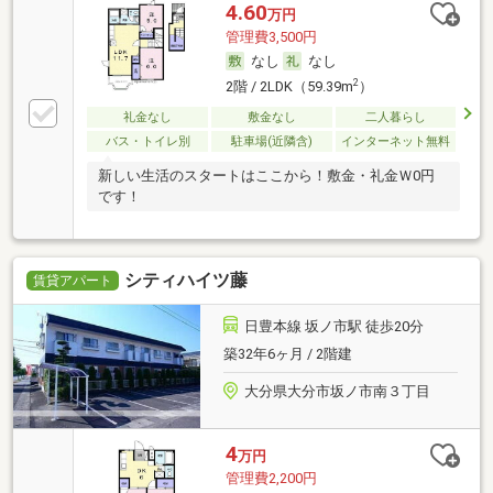
4.60
万円
管理費3,500円
なし
なし
2
2階 / 2LDK（59.39m
）
礼金なし
敷金なし
二人暮らし
バス・トイレ別
駐車場(近隣含)
インターネット無料
新しい生活のスタートはここから！敷金・礼金Ｗ0円
です！
シティハイツ藤
賃貸アパート
日豊本線 坂ノ市駅 徒歩20分
築32年6ヶ月 / 2階建
大分県大分市坂ノ市南３丁目
4
万円
管理費2,200円