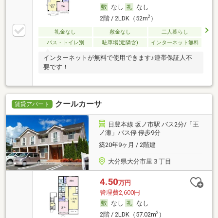
なし
なし
2
2階 / 2LDK（52m
）
礼金なし
敷金なし
二人暮らし
バス・トイレ別
駐車場(近隣含)
インターネット無料
インターネットが無料で使用できます♪連帯保証人不
要です！
クールカーサ
賃貸アパート
日豊本線 坂ノ市駅 バス2分/「王
ノ瀬」バス停 停歩9分
築20年9ヶ月 / 2階建
大分県大分市里３丁目
4.50
万円
管理費2,600円
なし
なし
2
2階 / 2LDK（57.02m
）