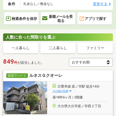
条件
変更する
礼金なし／敷金なし
新着メールを受
検索条件を保存
アプリで探す
取る
人数に合った間取りを選ぶ
一人暮らし
二人暮らし
ファミリー
849
件
が該当しました。
ルネスＧクオーレ
賃貸アパート
日豊本線 坂ノ市駅 徒歩14分
その他の交通
築18年6ヶ月 / 3階建
大分県大分市坂ノ市西２丁目