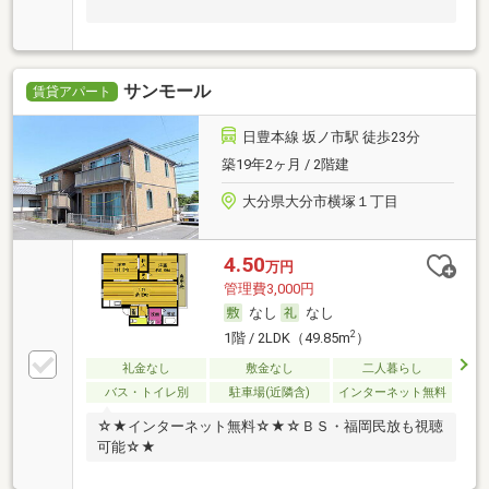
サンモール
賃貸アパート
日豊本線 坂ノ市駅 徒歩23分
築19年2ヶ月 / 2階建
大分県大分市横塚１丁目
4.50
万円
管理費3,000円
なし
なし
2
1階 / 2LDK（49.85m
）
礼金なし
敷金なし
二人暮らし
バス・トイレ別
駐車場(近隣含)
インターネット無料
☆★インターネット無料☆★☆ＢＳ・福岡民放も視聴
可能☆★