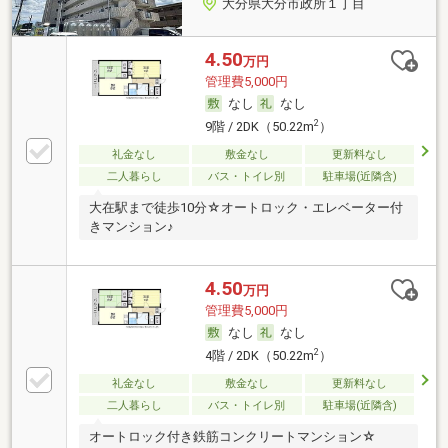
大分県大分市政所１丁目
4.50
万円
管理費5,000円
なし
なし
2
9階 / 2DK（50.22m
）
礼金なし
敷金なし
更新料なし
二人暮らし
バス・トイレ別
駐車場(近隣含)
大在駅まで徒歩10分☆オートロック・エレベーター付
きマンション♪
4.50
万円
管理費5,000円
なし
なし
2
4階 / 2DK（50.22m
）
礼金なし
敷金なし
更新料なし
二人暮らし
バス・トイレ別
駐車場(近隣含)
オートロック付き鉄筋コンクリートマンション☆