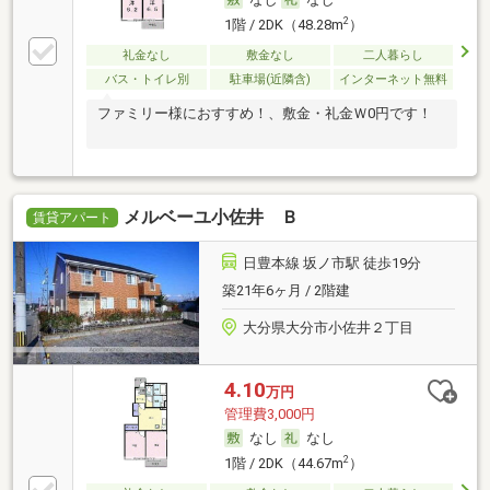
2
1階 / 2DK（48.28m
）
礼金なし
敷金なし
二人暮らし
バス・トイレ別
駐車場(近隣含)
インターネット無料
ファミリー様におすすめ！、敷金・礼金Ｗ0円です！
メルベーユ小佐井 Ｂ
賃貸アパート
日豊本線 坂ノ市駅 徒歩19分
築21年6ヶ月 / 2階建
大分県大分市小佐井２丁目
4.10
万円
管理費3,000円
なし
なし
2
1階 / 2DK（44.67m
）