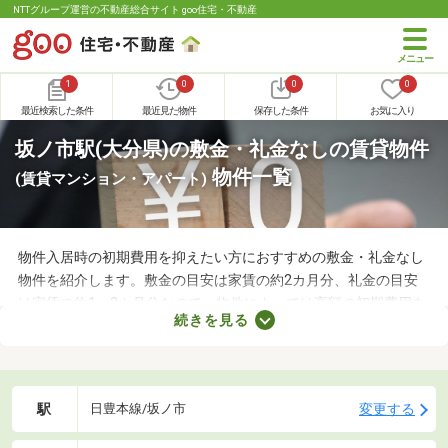
NTTグループ運営の不動産総合サイト goo住宅・不動産
1
0
0
0
最近検索した条件
最近見た物件
保存した条件
お気に入り
坂ノ市駅(大分県)の敷金・礼金なしの賃貸物件
物件一覧
(賃貸マンション・アパート)
物件入居時の初期費用を抑えたい方におすすめの敷金・礼金なし
物件を紹介します。敷金の目安は家賃の約2カ月分、礼金の目安
は家賃の約1～2カ月分なので、物件によっては高額の初期費用を
続きを見る
用意しなければなりません。新生活に必要な家具や家電、インテ
リアにお金を使いたい方は、敷金・礼金なし物件から気になるお
部屋を見つけましょう。
駅
変更する
日豊本線/坂ノ市