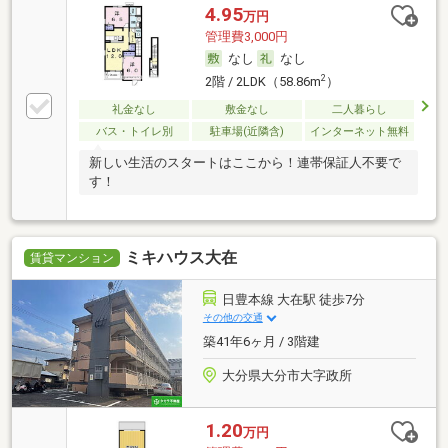
4.95
万円
管理費3,000円
なし
なし
2
2階 / 2LDK（58.86m
）
礼金なし
敷金なし
二人暮らし
バス・トイレ別
駐車場(近隣含)
インターネット無料
新しい生活のスタートはここから！連帯保証人不要で
す！
ミキハウス大在
賃貸マンション
日豊本線 大在駅 徒歩7分
その他の交通
築41年6ヶ月 / 3階建
大分県大分市大字政所
1.20
万円