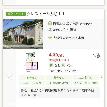
クレストールふじＩＩ
賃貸アパート
日豊本線 坂ノ市駅 徒歩19分
築23年6ヶ月 / 2階建
大分県大分市大字木田
4.30
万円
管理費3,500円
なし
なし
2
1階 / 2DK（44.39m
）
礼金なし
敷金なし
二人暮らし
バス・トイレ別
駐車場(近隣含)
インターネット無料
敷金・礼金0です初期費用を抑えられます！連帯保証
人不要です！