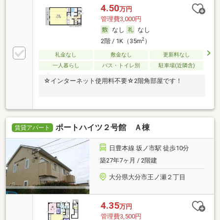
4.50
万円
管理費3,000円
なし
なし
2
2階 / 1K（35m
）
礼金なし
敷金なし
更新料なし
一人暮らし
バス・トイレ別
駐車場(近隣含)
☆インターネット使用料不要☆2階角部屋です！
ポートハイツ２号館 Ａ棟
賃貸アパート
日豊本線 坂ノ市駅 徒歩10分
築27年7ヶ月 / 2階建
大分県大分市王ノ瀬２丁目
4.35
万円
管理費3,500円