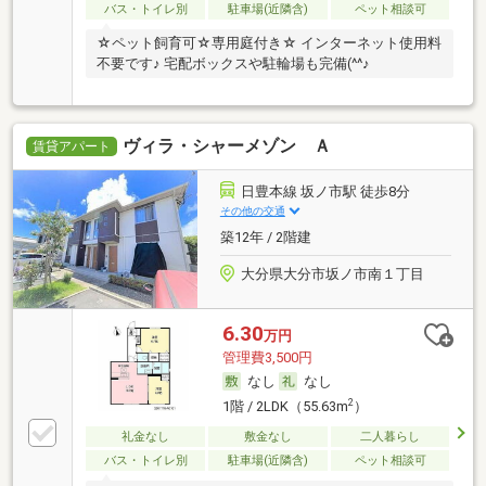
バス・トイレ別
駐車場(近隣含)
ペット相談可
☆ペット飼育可☆専用庭付き☆ インターネット使用料
不要です♪ 宅配ボックスや駐輪場も完備(^^♪
ヴィラ・シャーメゾン Ａ
賃貸アパート
日豊本線 坂ノ市駅 徒歩8分
その他の交通
築12年 / 2階建
大分県大分市坂ノ市南１丁目
6.30
万円
管理費3,500円
なし
なし
2
1階 / 2LDK（55.63m
）
礼金なし
敷金なし
二人暮らし
バス・トイレ別
駐車場(近隣含)
ペット相談可