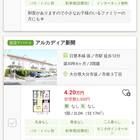
バス・トイレ別
駐車場(近隣含)
インターネット無料
和室がありますので小さなお子様のいるファミリーの
方にも☆
アルカディア新開
賃貸アパート
日豊本線 坂ノ市駅 徒歩12分
築30年6ヶ月 / 2階建
大分県大分市坂ノ市南３丁目
4.20
万円
管理費2,000円
なし
なし
2
1階 / 2LDK（52.17m
）
礼金なし
敷金なし
二人暮らし
モニタ付インターホ
バス・トイレ別
駐車場(近隣含)
ン