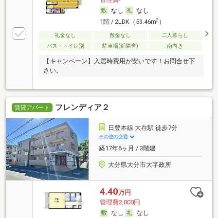
なし
なし
2
1階 / 2LDK（53.46m
）
礼金なし
敷金なし
二人暮らし
バス・トイレ別
駐車場(近隣含)
南向き
【キャンペーン】入居時費用が安いです！お問合せ下
さい。
フレンディア２
賃貸アパート
日豊本線 大在駅 徒歩7分
その他の交通
築17年6ヶ月 / 3階建
大分県大分市大字政所
4.40
万円
管理費2,000円
なし
なし