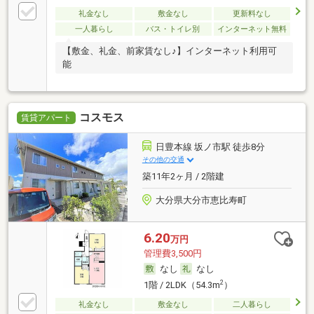
礼金なし
敷金なし
更新料なし
一人暮らし
バス・トイレ別
インターネット無料
【敷金、礼金、前家賃なし♪】インターネット利用可
能
コスモス
賃貸アパート
日豊本線 坂ノ市駅 徒歩8分
その他の交通
築11年2ヶ月 / 2階建
大分県大分市恵比寿町
6.20
万円
管理費3,500円
なし
なし
2
1階 / 2LDK（54.3m
）
礼金なし
敷金なし
二人暮らし