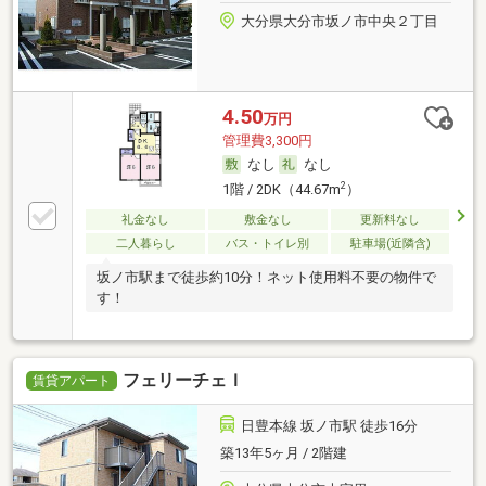
大分県大分市坂ノ市中央２丁目
4.50
万円
管理費3,300円
なし
なし
2
1階 / 2DK（44.67m
）
礼金なし
敷金なし
更新料なし
二人暮らし
バス・トイレ別
駐車場(近隣含)
坂ノ市駅まで徒歩約10分！ネット使用料不要の物件で
す！
フェリーチェＩ
賃貸アパート
日豊本線 坂ノ市駅 徒歩16分
築13年5ヶ月 / 2階建