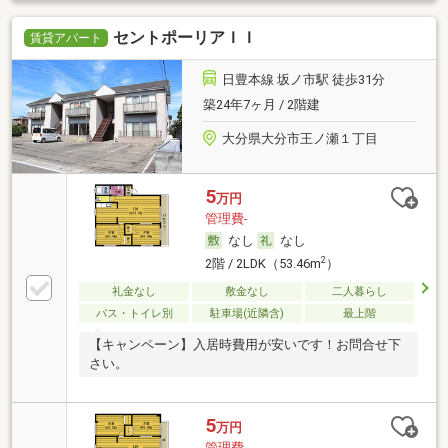
セントポーリアＩＩ
賃貸アパート
日豊本線 坂ノ市駅 徒歩31分
築24年7ヶ月 / 2階建
大分県大分市王ノ瀬１丁目
5
万円
管理費-
なし
なし
2
2階 / 2LDK（53.46m
）
礼金なし
敷金なし
二人暮らし
バス・トイレ別
駐車場(近隣含)
最上階
【キャンペーン】入居時費用が安いです！お問合せ下
さい。
5
万円
管理費-