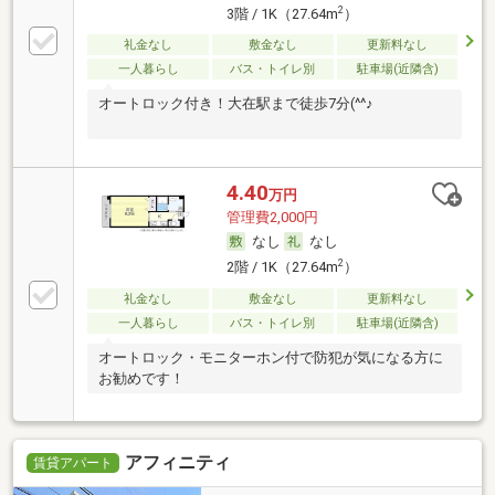
2
3階 / 1K（27.64m
）
礼金なし
敷金なし
更新料なし
一人暮らし
バス・トイレ別
駐車場(近隣含)
オートロック付き！大在駅まで徒歩7分(^^♪
4.40
万円
管理費2,000円
なし
なし
2
2階 / 1K（27.64m
）
礼金なし
敷金なし
更新料なし
一人暮らし
バス・トイレ別
駐車場(近隣含)
オートロック・モニターホン付で防犯が気になる方に
お勧めです！
アフィニティ
賃貸アパート