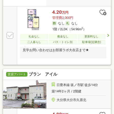
4.20
万円
管理費2,000円
なし
なし
2
1階 / 2LDK（54.96m
）
礼金なし
敷金なし
更新料なし
二人暮らし
バス・トイレ別
駐車場(近隣含)
見学お問い合わせはお部屋ラボ大在店まで★
ブラン アイル
賃貸アパート
日豊本線 坂ノ市駅 徒歩14分
築14年2ヶ月 / 2階建
大分県大分市久原北