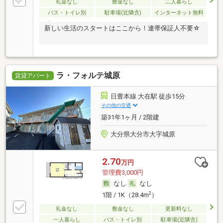
礼金なし
敷金なし
二人暮らし
バス・トイレ別
駐車場(近隣含)
インターネット無料
新しい生活のスタートはここから！連帯保証人不要☆
ラ・フォルテ城原
賃貸アパート
日豊本線 大在駅 徒歩15分
その他の交通
築31年1ヶ月 / 2階建
大分県大分市大字城原
2.70
万円
管理費3,000円
なし
なし
2
1階 / 1K（28.4m
）
礼金なし
敷金なし
更新料なし
一人暮らし
バス・トイレ別
駐車場(近隣含)