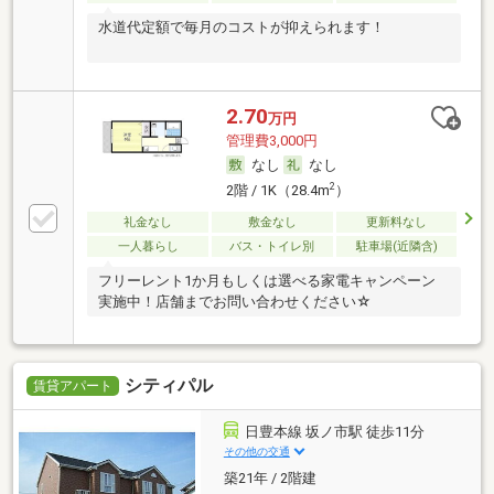
水道代定額で毎月のコストが抑えられます！
2.70
万円
管理費3,000円
なし
なし
2
2階 / 1K（28.4m
）
礼金なし
敷金なし
更新料なし
一人暮らし
バス・トイレ別
駐車場(近隣含)
フリーレント1か月もしくは選べる家電キャンペーン
実施中！店舗までお問い合わせください☆
シティパル
賃貸アパート
日豊本線 坂ノ市駅 徒歩11分
その他の交通
築21年 / 2階建