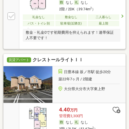
なし
なし
2
2階 / 2DK（39.74m
）
礼金なし
敷金なし
二人暮らし
バス・トイレ別
駐車場(近隣含)
最上階
敷金・礼金0です初期費用を抑えられます！連帯保証
人不要です！
クレストールライトＩＩ
賃貸アパート
日豊本線 坂ノ市駅 徒歩20分
築22年7ヶ月 / 2階建
大分県大分市大字東上野
4.40
万円
管理費3,300円
なし
なし
2
2階 / 2LDK（51.67m
）