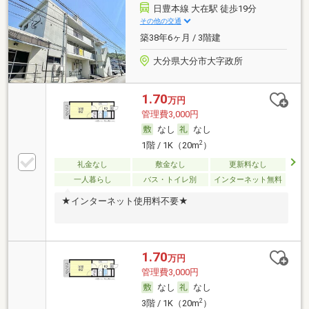
日豊本線 大在駅 徒歩19分
その他の交通
築38年6ヶ月 / 3階建
大分県大分市大字政所
1.70
万円
管理費3,000円
なし
なし
2
1階 / 1K（20m
）
礼金なし
敷金なし
更新料なし
一人暮らし
バス・トイレ別
インターネット無料
★インターネット使用料不要★
1.70
万円
管理費3,000円
なし
なし
2
3階 / 1K（20m
）