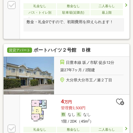
礼金なし
敷金なし
二人暮らし
バス・トイレ別
駐車場(近隣含)
最上階
敷金・礼金0ですので、初期費用を抑えられます！
ポートハイツ２号館 Ｂ棟
賃貸アパート
日豊本線 坂ノ市駅 徒歩12分
築27年7ヶ月 / 2階建
大分県大分市王ノ瀬２丁目
4
万円
管理費3,500円
なし
なし
2
1階 / 2DK（45m
）
礼金なし
敷金なし
二人暮らし