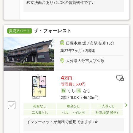
独立洗面台あり♪2LDKの賃貸物件です♪
ザ・フォーレスト
賃貸アパート
日豊本線 坂ノ市駅 徒歩15分
築27年7ヶ月 / 2階建
大分県大分市大字久原
4
万円
管理費3,500円
なし
なし
2
2階 / 1LDK（46.13m
）
礼金なし
敷金なし
一人暮らし
二人暮らし
バス・トイレ別
駐車場(近隣含)
インターネットが無料で使用できます♪☆