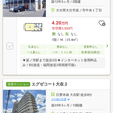
築12年5ヶ月 / 2階建
大分県大分市坂ノ市中央１丁目
4.20
万円
管理費3,000円
なし
なし
2
1階 / 1K（35.4m
）
礼金なし
敷金なし
更新料なし
一人暮らし
バス・トイレ別
駐車場(近隣含)
★坂ノ市駅まで徒歩2分★インターネット使用料込
み！BS放送・福岡放送3局視聴可能♪
エグゼコート大在２
賃貸マンション
日豊本線 大在駅 徒歩8分
その他の交通
築35年5ヶ月 / 10階建