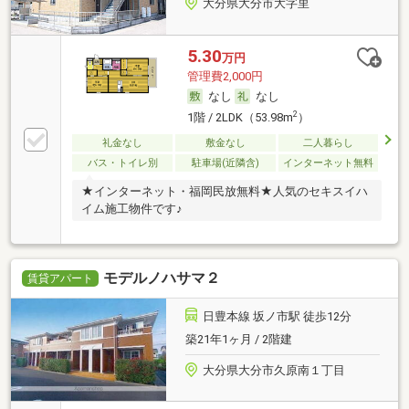
大分県大分市大字里
5.30
万円
管理費2,000円
なし
なし
2
1階 / 2LDK（53.98m
）
礼金なし
敷金なし
二人暮らし
バス・トイレ別
駐車場(近隣含)
インターネット無料
★インターネット・福岡民放無料★人気のセキスイハ
イム施工物件です♪
モデルノハサマ２
賃貸アパート
日豊本線 坂ノ市駅 徒歩12分
築21年1ヶ月 / 2階建
大分県大分市久原南１丁目