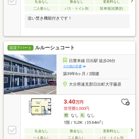
礼金なし
敷金なし
更新料なし
二人暮らし
バス・トイレ別
駐車場(近隣含)
追い焚き機能付きです！
ルルーシュコート
賃貸アパート
日豊本線 日出駅 徒歩26分
その他の交通
築39年6ヶ月 / 2階建
大分県速見郡日出町大字藤原
3.40
万円
管理費3,000円
なし
なし
2
1階 / 1LDK（35.64m
）
礼金なし
敷金なし
更新料なし
一人暮らし
二人暮らし
バス・トイレ別