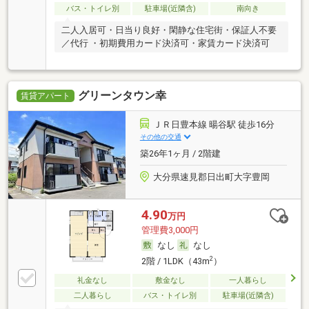
バス・トイレ別
駐車場(近隣含)
南向き
二人入居可・日当り良好・閑静な住宅街・保証人不要
／代行 ・初期費用カード決済可・家賃カード決済可
グリーンタウン幸
賃貸アパート
ＪＲ日豊本線 暘谷駅 徒歩16分
その他の交通
築26年1ヶ月 / 2階建
大分県速見郡日出町大字豊岡
4.90
万円
管理費3,000円
なし
なし
2
2階 / 1LDK（43m
）
礼金なし
敷金なし
一人暮らし
二人暮らし
バス・トイレ別
駐車場(近隣含)