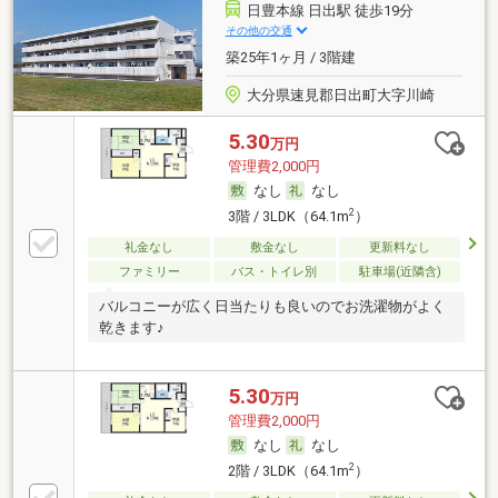
日豊本線 日出駅 徒歩19分
その他の交通
築25年1ヶ月 / 3階建
大分県速見郡日出町大字川崎
5.30
万円
管理費2,000円
なし
なし
2
3階 / 3LDK（64.1m
）
礼金なし
敷金なし
更新料なし
ファミリー
バス・トイレ別
駐車場(近隣含)
バルコニーが広く日当たりも良いのでお洗濯物がよく
乾きます♪
5.30
万円
管理費2,000円
なし
なし
2
2階 / 3LDK（64.1m
）