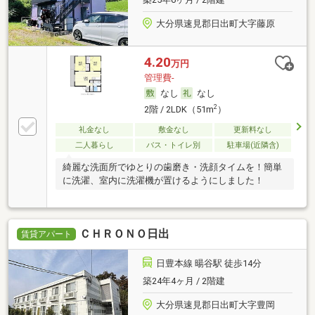
大分県速見郡日出町大字藤原
4.20
万円
管理費-
なし
なし
2
2階 / 2LDK（51m
）
礼金なし
敷金なし
更新料なし
二人暮らし
バス・トイレ別
駐車場(近隣含)
綺麗な洗面所でゆとりの歯磨き・洗顔タイムを！簡単
に洗濯、室内に洗濯機が置けるようにしました！
ＣＨＲＯＮＯ日出
賃貸アパート
日豊本線 暘谷駅 徒歩14分
築24年4ヶ月 / 2階建
大分県速見郡日出町大字豊岡