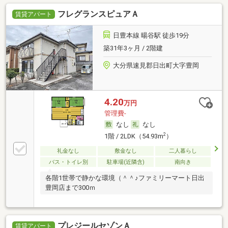
フレグランスピュアＡ
賃貸アパート
日豊本線 暘谷駅 徒歩19分
築31年3ヶ月 / 2階建
大分県速見郡日出町大字豊岡
4.20
万円
管理費-
なし
なし
2
1階 / 2LDK（54.93m
）
礼金なし
敷金なし
二人暮らし
バス・トイレ別
駐車場(近隣含)
南向き
各階1世帯で静かな環境（＾＾♪ファミリーマート日出
豊岡店まで300ｍ
プレジールセゾンＡ
賃貸アパート