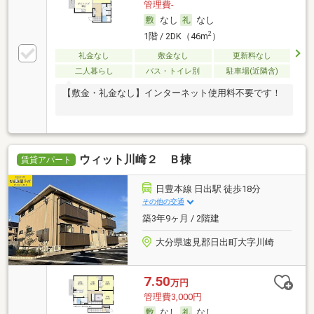
管理費-
なし
なし
2
1階 / 2DK（46m
）
礼金なし
敷金なし
更新料なし
二人暮らし
バス・トイレ別
駐車場(近隣含)
【敷金・礼金なし】インターネット使用料不要です！
ウィット川崎２ Ｂ棟
賃貸アパート
日豊本線 日出駅 徒歩18分
その他の交通
築3年9ヶ月 / 2階建
大分県速見郡日出町大字川崎
7.50
万円
管理費3,000円
なし
なし