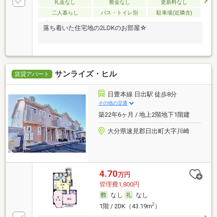
礼金なし
敷金なし
更新料なし
二人暮らし
バス・トイレ別
駐車場(近隣含)
落ち着いた住宅地の2LDKのお部屋☆
サンライズ・ヒル
賃貸アパート
日豊本線 日出駅 徒歩8分
その他の交通
築22年6ヶ月 / 地上2階地下1階建
大分県速見郡日出町大字川崎
4.70
万円
管理費1,800円
なし
なし
2
1階 / 2DK（43.19m
）