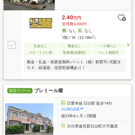
2.40
万円
管理費4,000円
なし
なし
2
1階 / 1K（23.18m
）
礼金なし
敷金なし
一人暮らし
バス・トイレ別
駐車場(近隣含)
ペット相談可
敷金・礼金・前家賃無料♪ペット（猫）飼育可♪宅配Ｂ
ＯＸ、給湯器、浴室乾燥機あり！
プレミール榎
賃貸アパート
日豊本線 日出駅 徒歩14分
その他の交通
築25年6ヶ月 / 2階建
大分県速見郡日出町大字藤原