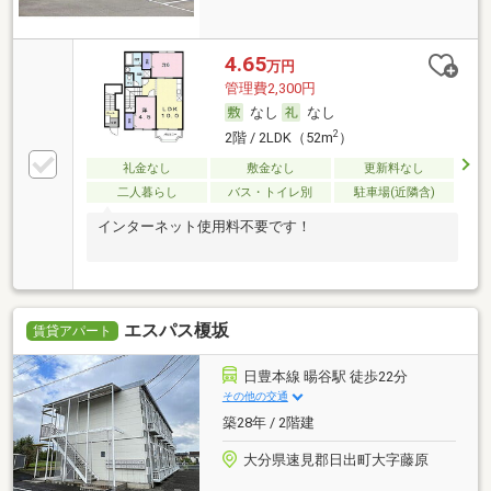
4.65
万円
管理費2,300円
なし
なし
2
2階 / 2LDK（52m
）
礼金なし
敷金なし
更新料なし
二人暮らし
バス・トイレ別
駐車場(近隣含)
インターネット使用料不要です！
エスパス榎坂
賃貸アパート
日豊本線 暘谷駅 徒歩22分
その他の交通
築28年 / 2階建
大分県速見郡日出町大字藤原