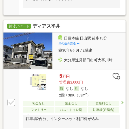
ディアス平井
賃貸アパート
日豊本線 日出駅 徒歩18分
その他の交通
築30年6ヶ月 / 2階建
大分県速見郡日出町大字川崎
5
万円
管理費2,000円
なし
なし
2
2階 / 3DK（53m
）
礼金なし
敷金なし
更新料なし
ファミリー
バス・トイレ別
駐車場(近隣含)
駐車場2台分、インターネット利用料が込み