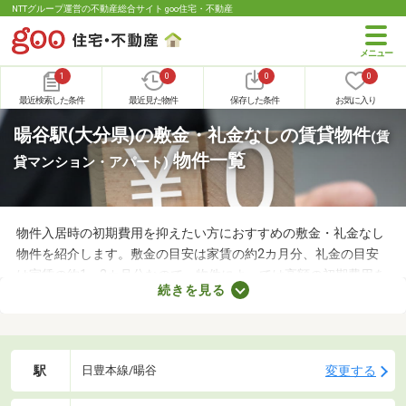
NTTグループ運営の不動産総合サイト goo住宅・不動産
1
0
0
0
最近検索した条件
最近見た物件
保存した条件
お気に入り
暘谷駅(大分県)の敷金・礼金なしの賃貸物件
(賃
物件一覧
貸マンション・アパート)
物件入居時の初期費用を抑えたい方におすすめの敷金・礼金なし
物件を紹介します。敷金の目安は家賃の約2カ月分、礼金の目安
は家賃の約1～2カ月分なので、物件によっては高額の初期費用を
続きを見る
用意しなければなりません。新生活に必要な家具や家電、インテ
リアにお金を使いたい方は、敷金・礼金なし物件から気になるお
部屋を見つけましょう。
駅
変更する
日豊本線/暘谷