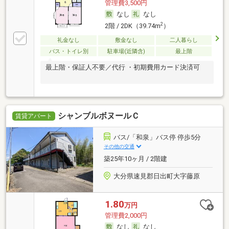
管理費3,500円
なし
なし
2
2階 / 2DK（39.74m
）
礼金なし
敷金なし
二人暮らし
バス・トイレ別
駐車場(近隣含)
最上階
最上階・保証人不要／代行 ・初期費用カード決済可
シャンブルボヌールＣ
賃貸アパート
バス/「和泉」バス停 停歩5分
その他の交通
築25年10ヶ月 / 2階建
大分県速見郡日出町大字藤原
1.80
万円
管理費2,000円
なし
なし