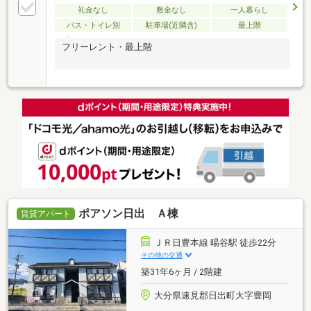
礼金なし
敷金なし
一人暮らし
バス・トイレ別
駐車場(近隣含)
最上階
フリーレント・最上階
ポアソン日出 Ａ棟
賃貸アパート
ＪＲ日豊本線 暘谷駅 徒歩22分
その他の交通
築31年6ヶ月 / 2階建
大分県速見郡日出町大字豊岡