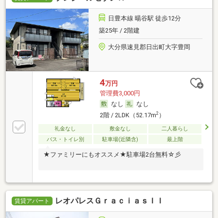
日豊本線 暘谷駅 徒歩12分
築25年 / 2階建
大分県速見郡日出町大字豊岡
4
万円
管理費3,000円
なし
なし
2
2階 / 2LDK（52.17m
）
礼金なし
敷金なし
二人暮らし
バス・トイレ別
駐車場(近隣含)
最上階
★ファミリーにもオススメ★駐車場2台無料☆彡
レオパレスＧｒａｃｉａｓＩＩ
賃貸アパート