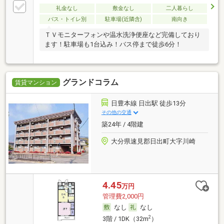
礼金なし
敷金なし
二人暮らし
バス・トイレ別
駐車場(近隣含)
南向き
ＴＶモニターフォンや温水洗浄便座など完備しており
ます！駐車場も1台込み！バス停まで徒歩6分！
グランドコラム
賃貸マンション
日豊本線 日出駅 徒歩13分
その他の交通
築24年 / 4階建
大分県速見郡日出町大字川崎
4.45
万円
管理費2,000円
なし
なし
2
3階 / 1DK（32m
）