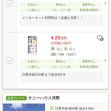
礼金なし
敷金なし
更新料なし
一人暮らし
バス・トイレ別
駐車場(近隣含)
インターネット利用料込！設備も充実！！
4.25
万円
管理費2,000円
なし
なし
2
2階 / 1DK（32m
）
礼金なし
敷金なし
更新料なし
一人暮らし
バス・トイレ別
駐車場(近隣含)
日豊本線日出駅まで徒歩6分☆
サニーハウス河野
賃貸アパート
日豊本線 暘谷駅 徒歩3.2km