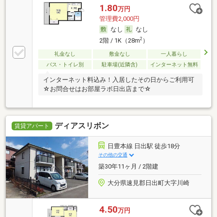
1.80
万円
管理費2,000円
なし
なし
2
2階 / 1K（28m
）
礼金なし
敷金なし
一人暮らし
バス・トイレ別
駐車場(近隣含)
インターネット無料
インターネット料込み！入居したその日からご利用可
☆お問合せはお部屋ラボ日出店まで☆
ディアスリボン
賃貸アパート
日豊本線 日出駅 徒歩18分
その他の交通
築30年11ヶ月 / 2階建
大分県速見郡日出町大字川崎
4.50
万円