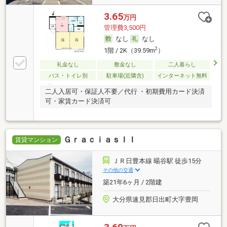
3.65
万円
管理費3,500円
なし
なし
2
1階 / 2K（39.59m
）
礼金なし
敷金なし
二人暮らし
バス・トイレ別
駐車場(近隣含)
インターネット無料
二人入居可・保証人不要／代行 ・初期費用カード決済
可・家賃カード決済可
ＧｒａｃｉａｓＩＩ
賃貸マンション
ＪＲ日豊本線 暘谷駅 徒歩15分
その他の交通
築21年6ヶ月 / 2階建
大分県速見郡日出町大字豊岡