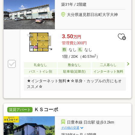
築31年 / 2階建
大分県速見郡日出町大字大神
3.50
万円
管理費2,000円
なし
なし
2
1階 / 2DK（40.57m
）
礼金なし
敷金なし
二人暮らし
バス・トイレ別
駐車場(近隣含)
インターネット無料
★インターネット無料★☆単身・カップルの方にもオ
ススメ☆
ＫＳコーポ
賃貸アパート
日豊本線 日出駅 徒歩3.2km
その他の交通
築25年6ヶ月 / 2階建