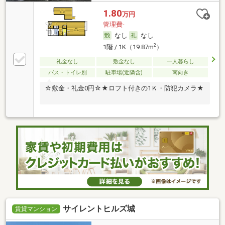
1.80
万円
管理費-
なし
なし
2
1階 / 1K（19.87m
）
礼金なし
敷金なし
一人暮らし
バス・トイレ別
駐車場(近隣含)
南向き
☆敷金・礼金0円☆★ロフト付きの1Ｋ・防犯カメラ★
サイレントヒルズ城
賃貸マンション