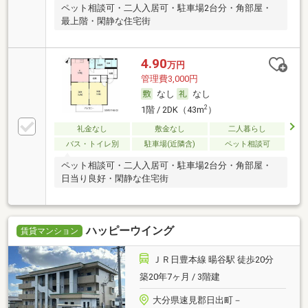
ペット相談可・二人入居可・駐車場2台分・角部屋・
最上階・閑静な住宅街
4.90
万円
管理費3,000円
なし
なし
2
1階 / 2DK（43m
）
礼金なし
敷金なし
二人暮らし
バス・トイレ別
駐車場(近隣含)
ペット相談可
ペット相談可・二人入居可・駐車場2台分・角部屋・
日当り良好・閑静な住宅街
ハッピーウイング
賃貸マンション
ＪＲ日豊本線 暘谷駅 徒歩20分
築20年7ヶ月 / 3階建
大分県速見郡日出町－