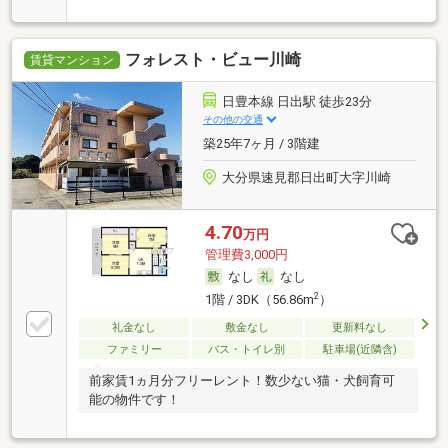
フォレスト・ビュー川崎
賃貸マンション
日豊本線 日出駅 徒歩23分
その他の交通
築25年7ヶ月 / 3階建
大分県速見郡日出町大字川崎
4.70
万円
管理費3,000円
なし
なし
2
1階 / 3DK（56.86m
）
礼金なし
敷金なし
更新料なし
ファミリー
バス・トイレ別
駐車場(近隣含)
前家賃1ヵ月分フリーレント！数少ない猫・犬飼育可
能の物件です！