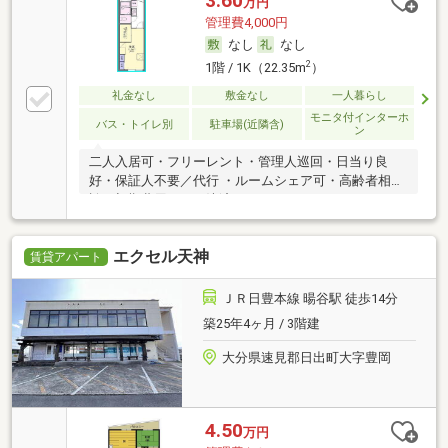
3.60
万円
管理費4,000円
なし
なし
2
1階 / 1K（22.35m
）
礼金なし
敷金なし
一人暮らし
モニタ付インターホ
バス・トイレ別
駐車場(近隣含)
ン
二人入居可・フリーレント・管理人巡回・日当り良
好・保証人不要／代行 ・ルームシェア可・高齢者相
談・初期費用カード決済可
エクセル天神
賃貸アパート
ＪＲ日豊本線 暘谷駅 徒歩14分
築25年4ヶ月 / 3階建
大分県速見郡日出町大字豊岡
4.50
万円