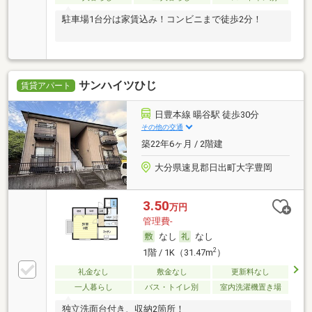
駐車場1台分は家賃込み！コンビニまで徒歩2分！
サンハイツひじ
賃貸アパート
日豊本線 暘谷駅 徒歩30分
その他の交通
築22年6ヶ月 / 2階建
大分県速見郡日出町大字豊岡
3.50
万円
管理費-
なし
なし
2
1階 / 1K（31.47m
）
礼金なし
敷金なし
更新料なし
一人暮らし
バス・トイレ別
室内洗濯機置き場
独立洗面台付き、収納2箇所！