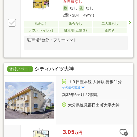
管理費なし
なし
なし
2
2階 / 2DK（49m
）
礼金なし
敷金なし
二人暮らし
バス・トイレ別
駐車場(近隣含)
南向き
駐車場2台分・フリーレント
シティハイツ大神
賃貸アパート
ＪＲ日豊本線 大神駅 徒歩31分
その他の交通
築32年6ヶ月 / 2階建
大分県速見郡日出町大字大神
3.05
万円