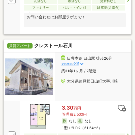
礼金なし
敷金なし
更新料なし
ファミリー
バス・トイレ別
駐車場(近隣含)
お問い合わせはお部屋ラボまで！
クレストール石川
賃貸アパート
日豊本線 日出駅 徒歩26分
その他の交通
築31年1ヶ月 / 2階建
大分県速見郡日出町大字川崎
3.30
万円
管理費2,500円
なし
なし
2
1階 / 2LDK（51.54m
）