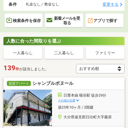
条件
変更する
礼金なし／敷金なし
新着メールを受
検索条件を保存
アプリで探す
取る
人数に合った間取りを選ぶ
一人暮らし
二人暮らし
ファミリー
139
件
が該当しました。
シャンブルボヌール
賃貸アパート
日豊本線 暘谷駅 徒歩29分
その他の交通
築25年10ヶ月 / 2階建
大分県速見郡日出町大字藤原