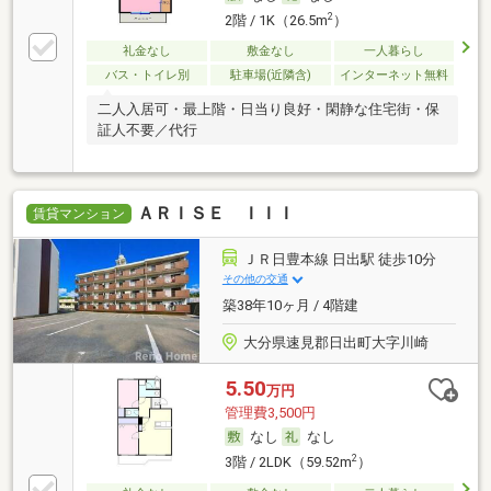
2
2階 / 1K（26.5m
）
礼金なし
敷金なし
一人暮らし
バス・トイレ別
駐車場(近隣含)
インターネット無料
二人入居可・最上階・日当り良好・閑静な住宅街・保
証人不要／代行
ＡＲＩＳＥ ＩＩＩ
賃貸マンション
ＪＲ日豊本線 日出駅 徒歩10分
その他の交通
築38年10ヶ月 / 4階建
大分県速見郡日出町大字川崎
5.50
万円
管理費3,500円
なし
なし
2
3階 / 2LDK（59.52m
）