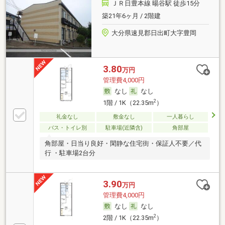
ＪＲ日豊本線 暘谷駅 徒歩15分
築21年6ヶ月 / 2階建
大分県速見郡日出町大字豊岡
3.80
万円
管理費4,000円
なし
なし
2
1階 / 1K（22.35m
）
礼金なし
敷金なし
一人暮らし
バス・トイレ別
駐車場(近隣含)
角部屋
角部屋・日当り良好・閑静な住宅街・保証人不要／代
行 ・駐車場2台分
3.90
万円
管理費4,000円
なし
なし
2
2階 / 1K（22.35m
）