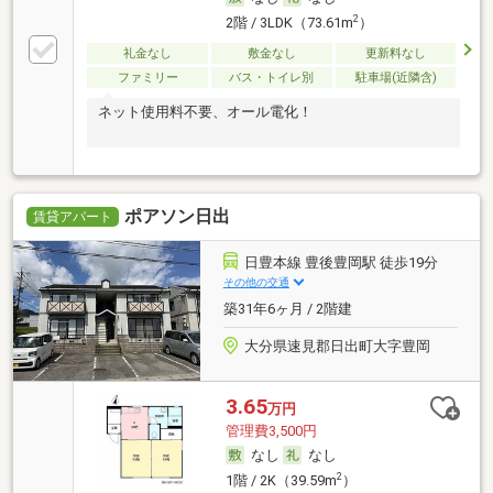
2
2階 / 3LDK（73.61m
）
礼金なし
敷金なし
更新料なし
ファミリー
バス・トイレ別
駐車場(近隣含)
ネット使用料不要、オール電化！
ポアソン日出
賃貸アパート
日豊本線 豊後豊岡駅 徒歩19分
その他の交通
築31年6ヶ月 / 2階建
大分県速見郡日出町大字豊岡
3.65
万円
管理費3,500円
なし
なし
2
1階 / 2K（39.59m
）