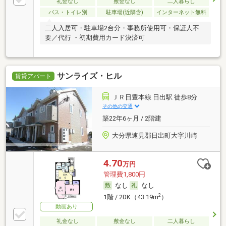
礼金なし
敷金なし
二人暮らし
バス・トイレ別
駐車場(近隣含)
インターネット無料
二人入居可・駐車場2台分・事務所使用可・保証人不
要／代行 ・初期費用カード決済可
サンライズ・ヒル
賃貸アパート
ＪＲ日豊本線 日出駅 徒歩8分
その他の交通
築22年6ヶ月 / 2階建
大分県速見郡日出町大字川崎
4.70
万円
管理費1,800円
なし
なし
2
1階 / 2DK（43.19m
）
動画あり
礼金なし
敷金なし
二人暮らし