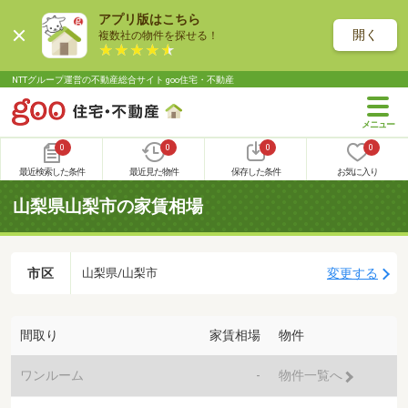
アプリ版はこちら
開く
複数社の物件を探せる！
NTTグループ運営の不動産総合サイト goo住宅・不動産
0
0
0
0
最近検索した条件
最近見た物件
保存した条件
お気に入り
山梨県山梨市の家賃相場
市区
変更する
山梨県/山梨市
間取り
家賃相場
物件
ワンルーム
-
物件一覧へ