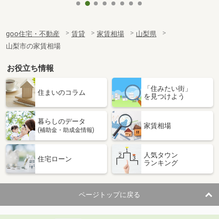
goo住宅・不動産
賃貸
家賃相場
山梨県
山梨市の家賃相場
お役立ち情報
「住みたい街」
住まいのコラム
を見つけよう
暮らしのデータ
家賃相場
(補助金・助成金情報)
人気タウン
住宅ローン
ランキング
ページトップに戻る