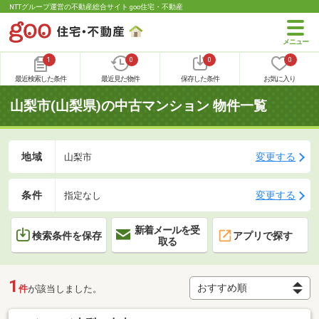
NTTグループ運営の不動産総合サイト goo住宅・不動産
1
0
0
0
最近検索した条件
最近見た物件
保存した条件
お気に入り
山梨市(山梨県)の中古マンション 物件一覧
地域
変更する
山梨市
条件
変更する
指定なし
新着メールを受
検索条件を保存
アプリで探す
取る
1
件
が該当しました。