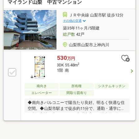
マイランド山梨 中古マンション
ＪＲ中央線 山梨市駅 徒歩12分
その他の交通
築35年11ヶ月/5階建
総戸数
42戸
山梨県山梨市上神内川
530
万円
2
3DK 55.48m
1階 南
南向き
所有権
システムキッチン
エレベーター
間取り図有り
◆南向きバルコニーで陽当たり良好。明るく快適な住
空間。◆山梨市駅まで徒歩約11分で、通勤・通学にも
便利な立地。◆ウエルシア山梨南店まで徒歩約4分。
毎日のお買い物もラクラク。◆スーパーや飲食店など
生活利便施設が充実した暮らしやすい住環境。◆閑静
な住宅街に位置し、落ち着いた住環境でゆったりと暮
らせます。物件の詳細、ご見学のご希望はお気軽にお