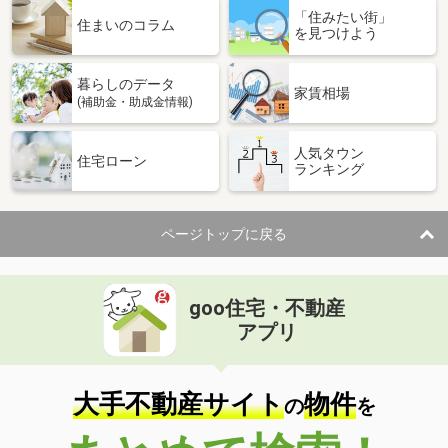
「住みたい街」
住まいのコラム
を見つけよう
暮らしのデータ
家賃相場
(補助金・助成金情報)
人気タウン
住宅ローン
ランキング
ページトップに戻る
goo住宅・不動産
アプリ
大手不動産サイト
物件
の
を