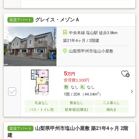
グレイス・メゾンＡ
賃貸アパート
中央本線 塩山駅 徒歩3.8km
築21年4ヶ月 / 2階建
山梨県甲州市塩山小屋敷
5
万円
管理費3,300円
なし
なし
2
1階 / 2DK（44.34m
）
礼金なし
敷金なし
二人暮らし
バス・トイレ別
駐車場(近隣含)
南向き
山梨県甲州市塩山小屋敷 築21年4ヶ月 2階
賃貸アパート
建