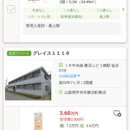
2
2階 / 1LDK（54.49m
）
礼金なし
一人暮らし
二人暮らし
バス・トイレ別
駐車場(近隣含)
最上階
管理人巡回・最上階
グレイス１１１６
賃貸アパート
ＪＲ中央線 勝沼ぶどう郷駅 徒歩
21分
その他の交通
築32年7ヶ月 / 2階建
山梨県甲州市勝沼町勝沼
3.60
万円
管理費2,000円
7.2万円
3.6万円