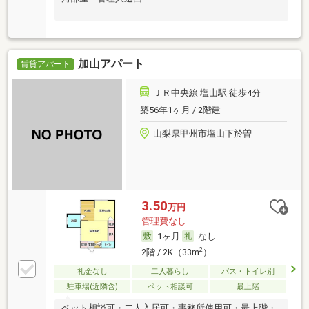
加山アパート
賃貸アパート
ＪＲ中央線 塩山駅 徒歩4分
築56年1ヶ月 / 2階建
山梨県甲州市塩山下於曽
3.50
万円
管理費なし
1ヶ月
なし
2
2階 / 2K（33m
）
礼金なし
二人暮らし
バス・トイレ別
駐車場(近隣含)
ペット相談可
最上階
ペット相談可・二人入居可・事務所使用可・最上階・