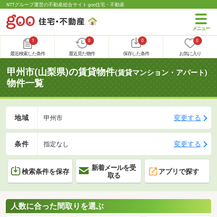
NTTグループ運営の不動産総合サイト goo住宅・不動産
1
0
0
0
最近検索した条件
最近見た物件
保存した条件
お気に入り
甲州市(山梨県)の賃貸物件
(賃貸マンション・アパート)
物件一覧
地域
変更する
甲州市
条件
変更する
指定なし
新着メールを受
検索条件を保存
アプリで探す
取る
人数に合った間取りを選ぶ