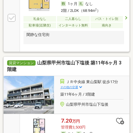
1ヶ月
なし
2
2階 / 2LDK（68.94m
）
礼金なし
二人暮らし
バス・トイレ別
駐車場(近隣含)
インターネット無料
南向き
閑静な住宅街
山梨県甲州市塩山下塩後 築11年6ヶ月 3
賃貸マンション
階建
ＪＲ中央線 東山梨駅 徒歩17分
その他の交通
築11年6ヶ月 / 3階建
山梨県甲州市塩山下塩後
7.20
万円
管理費3,500円