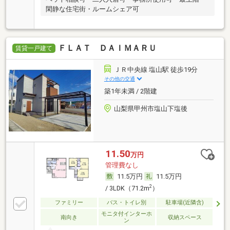
閑静な住宅街・ルームシェア可
ＦＬＡＴ ＤＡＩＭＡＲＵ
賃貸一戸建て
ＪＲ中央線 塩山駅 徒歩19分
その他の交通
築1年未満 / 2階建
山梨県甲州市塩山下塩後
11.50
万円
管理費なし
11.5万円
11.5万円
2
/ 3LDK（71.2m
）
ファミリー
バス・トイレ別
駐車場(近隣含)
モニタ付インターホ
南向き
収納スペース
ン