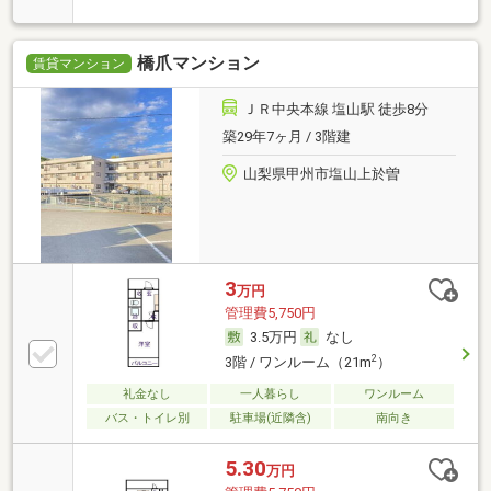
橋爪マンション
賃貸マンション
ＪＲ中央本線 塩山駅 徒歩8分
築29年7ヶ月 / 3階建
山梨県甲州市塩山上於曽
3
万円
管理費5,750円
3.5万円
なし
2
3階 / ワンルーム（21m
）
礼金なし
一人暮らし
ワンルーム
バス・トイレ別
駐車場(近隣含)
南向き
5.30
万円