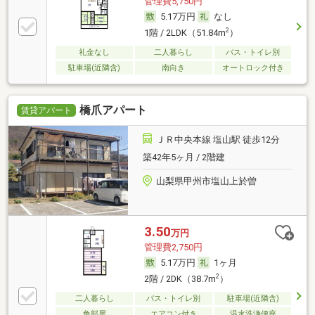
管理費5,750円
5.17万円
なし
2
1階 / 2LDK（51.84m
）
礼金なし
二人暮らし
バス・トイレ別
駐車場(近隣含)
南向き
オートロック付き
橋爪アパート
賃貸アパート
ＪＲ中央本線 塩山駅 徒歩12分
築42年5ヶ月 / 2階建
山梨県甲州市塩山上於曽
3.50
万円
管理費2,750円
5.17万円
1ヶ月
2
2階 / 2DK（38.7m
）
二人暮らし
バス・トイレ別
駐車場(近隣含)
角部屋
エアコン付き
温水洗浄便座