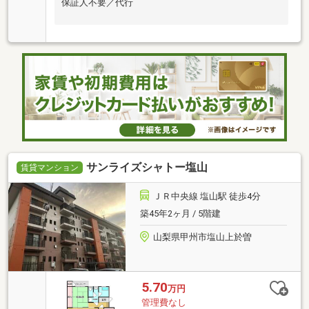
保証人不要／代行
サンライズシャトー塩山
賃貸マンション
ＪＲ中央線 塩山駅 徒歩4分
築45年2ヶ月 / 5階建
山梨県甲州市塩山上於曽
5.70
万円
管理費なし