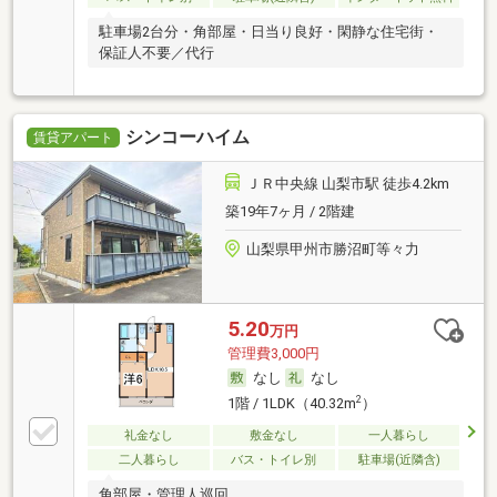
駐車場2台分・角部屋・日当り良好・閑静な住宅街・
保証人不要／代行
シンコーハイム
賃貸アパート
ＪＲ中央線 山梨市駅 徒歩4.2km
築19年7ヶ月 / 2階建
山梨県甲州市勝沼町等々力
5.20
万円
管理費3,000円
なし
なし
2
1階 / 1LDK（40.32m
）
礼金なし
敷金なし
一人暮らし
二人暮らし
バス・トイレ別
駐車場(近隣含)
角部屋・管理人巡回