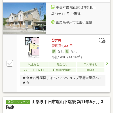
中央本線 塩山駅 徒歩3.8km
築21年4ヶ月 / 2階建
山梨県甲州市塩山小屋敷
5
万円
管理費3,300円
なし
なし
2
1階 / 2DK（44.34m
）
礼金なし
敷金なし
二人暮らし
バス・トイレ別
駐車場(近隣含)
南向き
★☆★お部屋探しはアパマンショップ甲府大里店へ！
★☆
山梨県甲州市塩山下塩後 築11年6ヶ月 3
賃貸マンション
階建