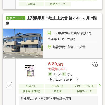
南向き
収納スペース
山梨県甲州市塩山上於曽 築26年8ヶ月 2階
賃貸アパート
建
ＪＲ中央本線 塩山駅 徒歩2分
築26年8ヶ月 / 2階建
山梨県甲州市塩山上於曽
6.20
万円
管理費5,750円
2ヶ月
なし
2
1階 / 2LDK（55.14m
）
礼金なし
二人暮らし
バス・トイレ別
駐車場(近隣含)
角部屋
収納スペース
駐車場2台分・角部屋・事務所使用可