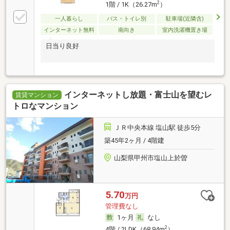
2
1階 / 1K（26.27m
）
一人暮らし
バス・トイレ別
駐車場(近隣含)
インターネット無料
南向き
室内洗濯機置き場
日当り良好
インターネットし放題・富士山を望むレ
賃貸マンション
トロなマンション
ＪＲ中央本線 塩山駅 徒歩5分
築45年2ヶ月 / 4階建
山梨県甲州市塩山上於曽
5.70
万円
管理費なし
1ヶ月
なし
2
4階 / 2LDK（68.94m
）