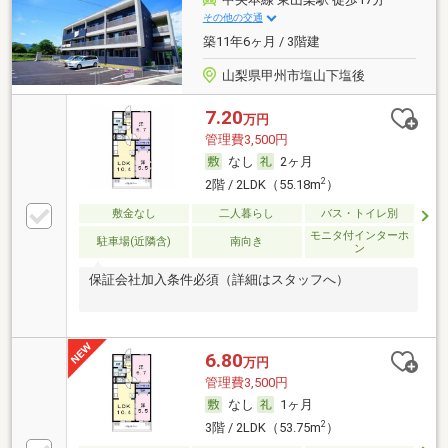
その他の交通
築11年6ヶ月 / 3階建
山梨県甲州市塩山下塩後
7.20
万円
管理費3,500円
なし
2ヶ月
2
2階 / 2LDK（55.18m
）
敷金なし
二人暮らし
バス・トイレ別
モニタ付インターホ
駐車場(近隣含)
南向き
ン
保証会社加入条件必須（詳細はスタッフへ）
6.80
万円
管理費3,500円
なし
1ヶ月
2
3階 / 2LDK（53.75m
）