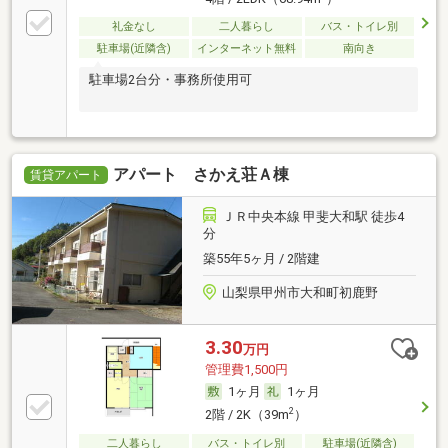
礼金なし
二人暮らし
バス・トイレ別
駐車場(近隣含)
インターネット無料
南向き
駐車場2台分・事務所使用可
アパート さかえ荘Ａ棟
賃貸アパート
ＪＲ中央本線 甲斐大和駅 徒歩4
分
築55年5ヶ月 / 2階建
山梨県甲州市大和町初鹿野
3.30
万円
管理費1,500円
1ヶ月
1ヶ月
2
2階 / 2K（39m
）
二人暮らし
バス・トイレ別
駐車場(近隣含)