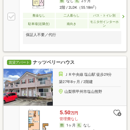
なし
2ヶ月
2
2階 / 2LDK（55.18m
）
敷金なし
二人暮らし
バス・トイレ別
モニタ付インターホ
駐車場(近隣含)
南向き
ン
保証人不要／代行
ナッツベリーハウス
賃貸アパート
ＪＲ中央線 塩山駅 徒歩29分
築27年8ヶ月 / 2階建
山梨県甲州市塩山熊野
5.50
万円
管理費なし
1ヶ月
なし