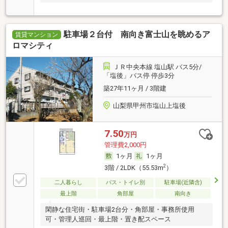
駐車場２台付 南向き富士山を眺めるア
賃貸マンション
ロマシティ
ＪＲ中央本線 塩山駅 バス5分/
「塩後」バス停 停歩3分
築27年11ヶ月 / 3階建
山梨県甲州市塩山上塩後
7.50
万円
管理費2,000円
1ヶ月
1ヶ月
2
3階 / 2LDK（55.53m
）
二人暮らし
バス・トイレ別
駐車場(近隣含)
最上階
角部屋
南向き
閑静な住宅街・駐車場2台分・角部屋・事務所使用
可・管理人巡回・最上階・置き配スペース