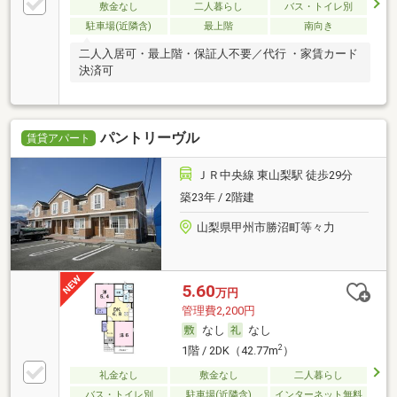
敷金なし
二人暮らし
バス・トイレ別
駐車場(近隣含)
最上階
南向き
二人入居可・最上階・保証人不要／代行 ・家賃カード
決済可
パントリーヴル
賃貸アパート
ＪＲ中央線 東山梨駅 徒歩29分
築23年 / 2階建
山梨県甲州市勝沼町等々力
5.60
万円
管理費2,200円
なし
なし
2
1階 / 2DK（42.77m
）
礼金なし
敷金なし
二人暮らし
バス・トイレ別
駐車場(近隣含)
インターネット無料