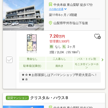
中央本線 東山梨駅 徒歩17分
その他の交通
築11年6ヶ月 / 3階建
山梨県甲州市塩山下塩後
7.20
万円
管理費3,500円
なし
2ヶ月
2
2階 / 2LDK（55.18m
）
敷金なし
二人暮らし
バス・トイレ別
モニタ付インターホ
駐車場(近隣含)
南向き
ン
★☆★お部屋探しはアパマンショップ甲府大里店へ！
★☆
クリスタル・ハウスＢ
賃貸マンション
中央本線 東山梨駅 徒歩17分