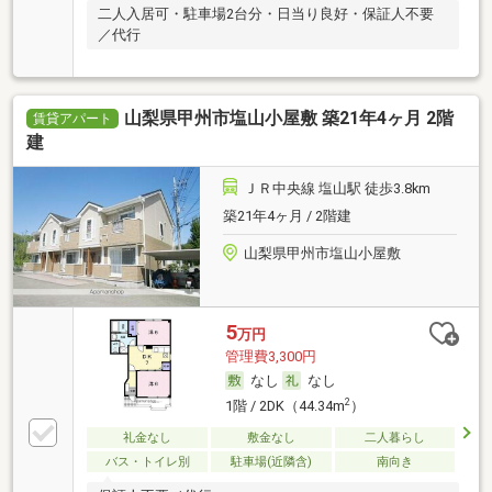
二人入居可・駐車場2台分・日当り良好・保証人不要
／代行
山梨県甲州市塩山小屋敷 築21年4ヶ月 2階
賃貸アパート
建
ＪＲ中央線 塩山駅 徒歩3.8km
築21年4ヶ月 / 2階建
山梨県甲州市塩山小屋敷
5
万円
管理費3,300円
なし
なし
2
1階 / 2DK（44.34m
）
礼金なし
敷金なし
二人暮らし
バス・トイレ別
駐車場(近隣含)
南向き