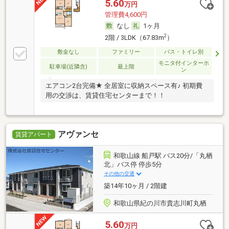
5.60
万円
管理費4,600円
なし
1ヶ月
2
2階 / 3LDK（67.83m
）
敷金なし
ファミリー
バス・トイレ別
モニタ付インターホ
駐車場(近隣含)
最上階
ン
エアコン2台完備★ 全居室に収納スペース有♪ 初期費
用の交渉は、賃貸住宅センターまで！！
アヴァンセ
賃貸アパート
和歌山線 船戸駅 バス20分/「丸栖
北」バス停 停歩5分
その他の交通
築14年10ヶ月 / 2階建
和歌山県紀の川市貴志川町丸栖
5.60
万円