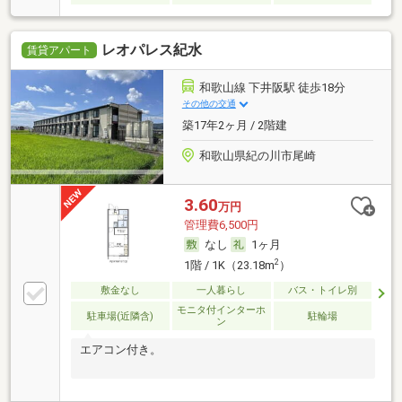
レオパレス紀水
賃貸アパート
和歌山線 下井阪駅 徒歩18分
その他の交通
築17年2ヶ月 / 2階建
和歌山県紀の川市尾崎
3.60
万円
管理費6,500円
なし
1ヶ月
2
1階 / 1K（23.18m
）
敷金なし
一人暮らし
バス・トイレ別
モニタ付インターホ
駐車場(近隣含)
駐輪場
ン
エアコン付き。