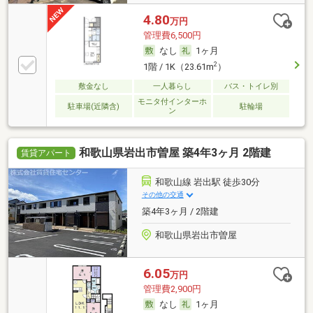
4.80
万円
管理費6,500円
なし
1ヶ月
2
1階 / 1K（23.61m
）
敷金なし
一人暮らし
バス・トイレ別
モニタ付インターホ
駐車場(近隣含)
駐輪場
ン
和歌山県岩出市曽屋 築4年3ヶ月 2階建
賃貸アパート
和歌山線 岩出駅 徒歩30分
その他の交通
築4年3ヶ月 / 2階建
和歌山県岩出市曽屋
6.05
万円
管理費2,900円
なし
1ヶ月