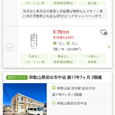
バス・トイレ別
駐車場(近隣含)
最上階
当月分と来月分の家賃と共益費が無料なんです！！更
に仲介手数料と礼金も0円のビッグキャンペーン中で
す♪
3.70
万円
管理費4,500円
なし
なし
2
1階 / 1K（20.28m
）
礼金なし
敷金なし
一人暮らし
バス・トイレ別
駐車場(近隣含)
角部屋
和歌山県岩出市中迫 築17年7ヶ月 2階建
賃貸アパート
和歌山線 岩出駅 徒歩23分
築17年7ヶ月 / 2階建
和歌山県岩出市中迫