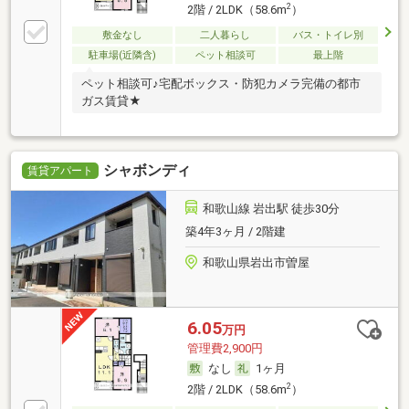
2
2階 / 2LDK（58.6m
）
敷金なし
二人暮らし
バス・トイレ別
駐車場(近隣含)
ペット相談可
最上階
ペット相談可♪宅配ボックス・防犯カメラ完備の都市
ガス賃貸★
シャボンディ
賃貸アパート
和歌山線 岩出駅 徒歩30分
築4年3ヶ月 / 2階建
和歌山県岩出市曽屋
6.05
万円
管理費2,900円
なし
1ヶ月
2
2階 / 2LDK（58.6m
）