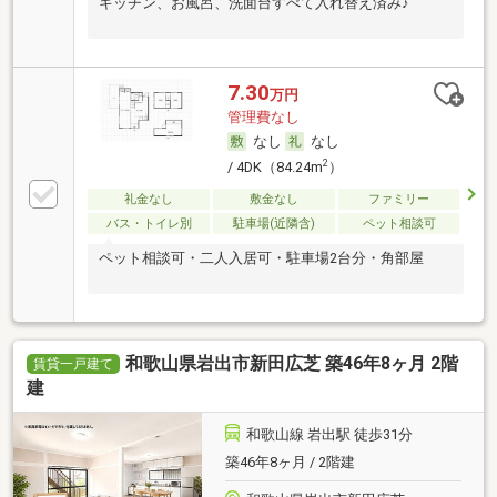
キッチン、お風呂、洗面台すべて入れ替え済み♪
7.30
万円
管理費なし
なし
なし
2
/ 4DK（84.24m
）
礼金なし
敷金なし
ファミリー
バス・トイレ別
駐車場(近隣含)
ペット相談可
ペット相談可・二人入居可・駐車場2台分・角部屋
和歌山県岩出市新田広芝 築46年8ヶ月 2階
賃貸一戸建て
建
和歌山線 岩出駅 徒歩31分
築46年8ヶ月 / 2階建