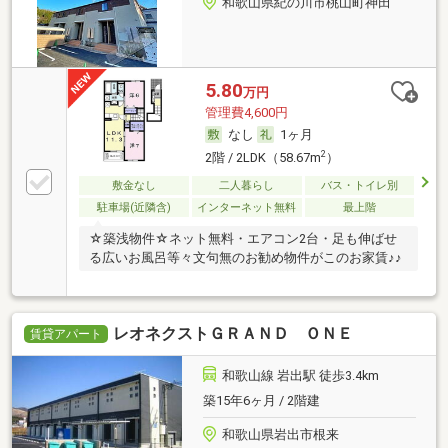
和歌山県紀の川市桃山町神田
5.80
万円
管理費4,600円
なし
1ヶ月
2
2階 / 2LDK（58.67m
）
敷金なし
二人暮らし
バス・トイレ別
駐車場(近隣含)
インターネット無料
最上階
☆築浅物件☆ネット無料・エアコン2台・足も伸ばせ
る広いお風呂等々文句無のお勧め物件がこのお家賃♪♪
レオネクストＧＲＡＮＤ ＯＮＥ
賃貸アパート
和歌山線 岩出駅 徒歩3.4km
築15年6ヶ月 / 2階建
和歌山県岩出市根来