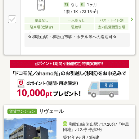
なし
1ヶ月
2
1階 / 1K（23.18m
）
敷金なし
一人暮らし
バス・トイレ別
駐車場(近隣含)
駐輪場
室内洗濯機置き場
☆和歌山駅・和歌山市駅・ホテル等への送迎可☆
リヴェール
賃貸マンション
和歌山線 岩出駅 バス20分/「中黒
団地」バス停 停歩2分
築14年9ヶ月 / 3階建