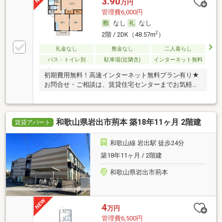
3.90
万円
管理費6,000円
なし
なし
2
2階 / 2DK（48.57m
）
礼金なし
敷金なし
二人暮らし
バス・トイレ別
駐車場(近隣含)
インターネット無料
初期費用無料！高速インターネット無料プラン有り★
お問合せ・ご相談は、賃貸住宅センターまでお気軽に
♪
和歌山県岩出市荊本 築18年11ヶ月 2階建
賃貸アパート
和歌山線 岩出駅 徒歩24分
築18年11ヶ月 / 2階建
和歌山県岩出市荊本
4
万円
管理費6,500円