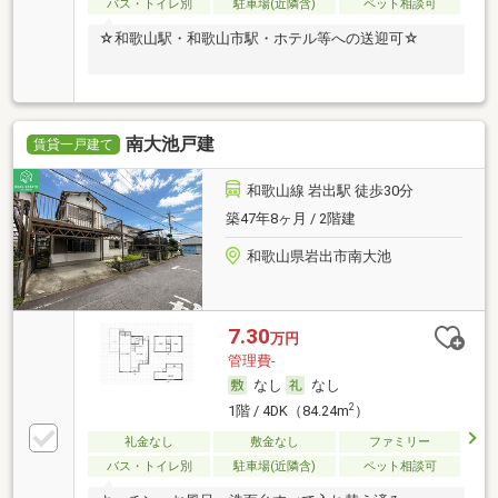
バス・トイレ別
駐車場(近隣含)
ペット相談可
☆和歌山駅・和歌山市駅・ホテル等への送迎可☆
南大池戸建
賃貸一戸建て
和歌山線 岩出駅 徒歩30分
築47年8ヶ月 / 2階建
和歌山県岩出市南大池
7.30
万円
管理費-
なし
なし
2
1階 / 4DK（84.24m
）
礼金なし
敷金なし
ファミリー
バス・トイレ別
駐車場(近隣含)
ペット相談可