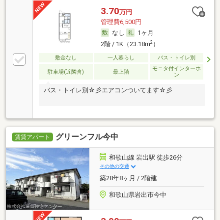
3.70
万円
管理費6,500円
なし
1ヶ月
2
2階 / 1K（23.18m
）
敷金なし
一人暮らし
バス・トイレ別
モニタ付インターホ
駐車場(近隣含)
最上階
ン
バス・トイレ別☆彡エアコンついてます☆彡
グリーンフル今中
賃貸アパート
和歌山線 岩出駅 徒歩26分
その他の交通
築28年8ヶ月 / 2階建
和歌山県岩出市今中