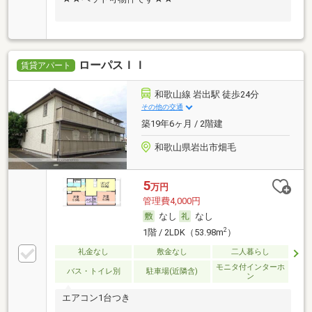
ローパスＩＩ
賃貸アパート
和歌山線 岩出駅 徒歩24分
その他の交通
築19年6ヶ月 / 2階建
和歌山県岩出市畑毛
5
万円
管理費4,000円
なし
なし
2
1階 / 2LDK（53.98m
）
礼金なし
敷金なし
二人暮らし
モニタ付インターホ
バス・トイレ別
駐車場(近隣含)
ン
エアコン1台つき