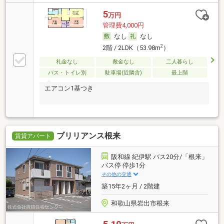
5
万円
管理費4,000円
なし
なし
2
2階 / 2LDK（53.98m
）
礼金なし
敷金なし
二人暮らし
バス・トイレ別
駐車場(近隣含)
最上階
エアコン1基つき
ブリリアンス根来
賃貸アパート
阪和線 紀伊駅 バス20分/「根来」
バス停 停歩1分
その他の交通
築15年2ヶ月 / 2階建
和歌山県岩出市根来