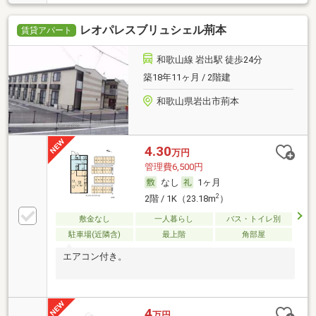
レオパレスブリュシェル荊本
賃貸アパート
和歌山線 岩出駅 徒歩24分
築18年11ヶ月 / 2階建
和歌山県岩出市荊本
4.30
万円
管理費6,500円
なし
1ヶ月
2
2階 / 1K（23.18m
）
敷金なし
一人暮らし
バス・トイレ別
駐車場(近隣含)
最上階
角部屋
エアコン付き。
4
万円