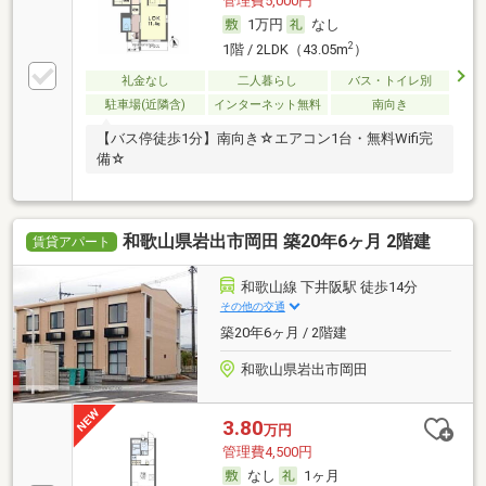
管理費5,000円
1万円
なし
2
1階 / 2LDK（43.05m
）
礼金なし
二人暮らし
バス・トイレ別
駐車場(近隣含)
インターネット無料
南向き
【バス停徒歩1分】南向き☆エアコン1台・無料Wifi完
備☆
和歌山県岩出市岡田 築20年6ヶ月 2階建
賃貸アパート
和歌山線 下井阪駅 徒歩14分
その他の交通
築20年6ヶ月 / 2階建
和歌山県岩出市岡田
3.80
万円
管理費4,500円
なし
1ヶ月