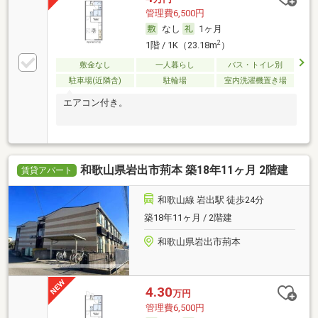
管理費6,500円
なし
1ヶ月
2
1階 / 1K（23.18m
）
敷金なし
一人暮らし
バス・トイレ別
駐車場(近隣含)
駐輪場
室内洗濯機置き場
エアコン付き。
和歌山県岩出市荊本 築18年11ヶ月 2階建
賃貸アパート
和歌山線 岩出駅 徒歩24分
築18年11ヶ月 / 2階建
和歌山県岩出市荊本
4.30
万円
管理費6,500円