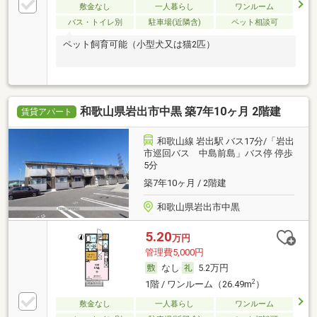
敷金なし
一人暮らし
ワンルーム
バス・トイレ別
駐車場(近隣含)
ペット相談可
ペット飼育可能（小型犬又は猫2匹）
和歌山県岩出市中黒 築7年10ヶ月 2階建
賃貸アパート
和歌山線 岩出駅 バス17分/「岩出
市巡回バス 中島前島」バス停 停歩
5分
築7年10ヶ月 / 2階建
和歌山県岩出市中黒
5.20
万円
管理費5,000円
なし
5.2万円
2
1階 / ワンルーム（26.49m
）
敷金なし
一人暮らし
ワンルーム