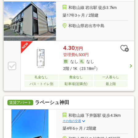
和歌山線 岩出駅 徒歩3.7km
築17年3ヶ月 / 2階建
和歌山県岩出市中島
4.30
万円
管理費6,500円
なし
なし
2
2階 / 1K（23.18m
）
礼金なし
敷金なし
一人暮らし
バス・トイレ別
駐車場(近隣含)
最上階
ラペーシュ神田
賃貸アパート
和歌山線 下井阪駅 徒歩4.3km
その他の交通
築4年6ヶ月 / 2階建