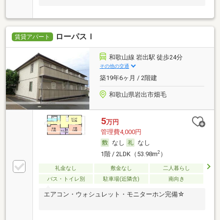
ローパスＩ
賃貸アパート
和歌山線 岩出駅 徒歩24分
その他の交通
築19年6ヶ月 / 2階建
和歌山県岩出市畑毛
5
万円
管理費4,000円
なし
なし
2
1階 / 2LDK（53.98m
）
礼金なし
敷金なし
二人暮らし
バス・トイレ別
駐車場(近隣含)
南向き
エアコン・ウォシュレット・モニターホン完備☆