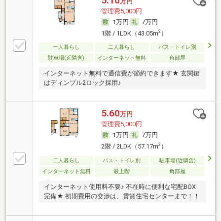
5.10
万円
管理費5,000円
1万円
7万円
2
1階 / 1LDK（43.05m
）
一人暮らし
二人暮らし
バス・トイレ別
駐車場(近隣含)
インターネット無料
角部屋
インターネット無料で通信費が節約できます★ 玄関鍵
はディンプル2ロック採用♪
5.60
万円
管理費5,000円
1万円
7万円
2
2階 / 2LDK（57.17m
）
二人暮らし
バス・トイレ別
駐車場(近隣含)
インターネット無料
最上階
角部屋
インターネット使用料不要♪ 不在時に便利な宅配BOX
完備★ 初期費用の交渉は、賃貸住宅センターまで！！