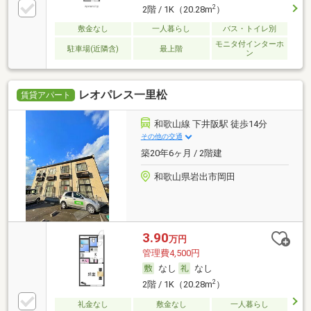
2
2階 / 1K（20.28m
）
敷金なし
一人暮らし
バス・トイレ別
モニタ付インターホ
駐車場(近隣含)
最上階
ン
レオパレス一里松
賃貸アパート
和歌山線 下井阪駅 徒歩14分
その他の交通
築20年6ヶ月 / 2階建
和歌山県岩出市岡田
3.90
万円
管理費4,500円
なし
なし
2
2階 / 1K（20.28m
）
礼金なし
敷金なし
一人暮らし