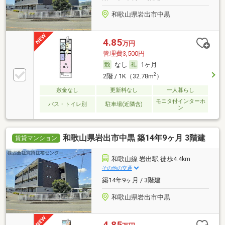
和歌山県岩出市中黒
4.85
万円
管理費3,500円
なし
1ヶ月
2
2階 / 1K（32.78m
）
敷金なし
更新料なし
一人暮らし
モニタ付インターホ
バス・トイレ別
駐車場(近隣含)
ン
和歌山県岩出市中黒 築14年9ヶ月 3階建
賃貸マンション
和歌山線 岩出駅 徒歩4.4km
その他の交通
築14年9ヶ月 / 3階建
和歌山県岩出市中黒
4.85