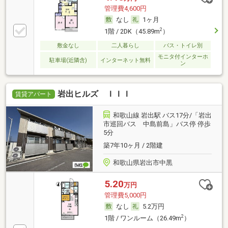
管理費4,600円
なし
1ヶ月
2
1階 / 2DK（45.89m
）
敷金なし
二人暮らし
バス・トイレ別
モニタ付インターホ
駐車場(近隣含)
インターネット無料
ン
岩出ヒルズ ＩＩＩ
賃貸アパート
和歌山線 岩出駅 バス17分/「岩出
市巡回バス 中島前島」バス停 停歩
5分
築7年10ヶ月 / 2階建
和歌山県岩出市中黒
5.20
万円
管理費5,000円
なし
5.2万円
2
1階 / ワンルーム（26.49m
）