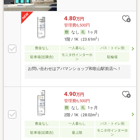
4.80
万円
管理費6,500円
なし
1ヶ月
2
1階 / 1K（23.61m
）
敷金なし
一人暮らし
バス・トイレ別
モニタ付インターホ
駐車場(近隣含)
駐輪場
ン
お問い合わせはアパマンショップ和歌山駅前店へ！
4.90
万円
管理費6,500円
なし
1ヶ月
2
2階 / 1K（28.02m
）
敷金なし
一人暮らし
バス・トイレ別
モニタ付インターホ
駐車場(近隣含)
最上階
ン