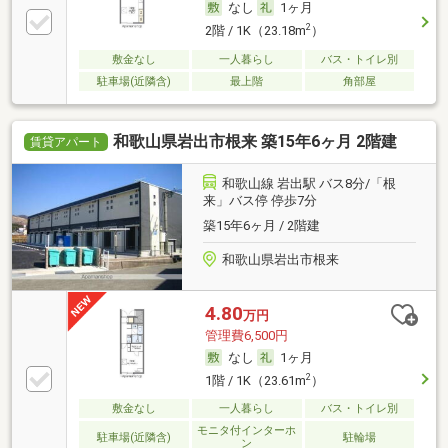
なし
1ヶ月
2
2階 / 1K（23.18m
）
敷金なし
一人暮らし
バス・トイレ別
駐車場(近隣含)
最上階
角部屋
和歌山県岩出市根来 築15年6ヶ月 2階建
賃貸アパート
和歌山線 岩出駅 バス8分/「根
来」バス停 停歩7分
築15年6ヶ月 / 2階建
和歌山県岩出市根来
4.80
万円
管理費6,500円
なし
1ヶ月
2
1階 / 1K（23.61m
）
敷金なし
一人暮らし
バス・トイレ別
モニタ付インターホ
駐車場(近隣含)
駐輪場
ン