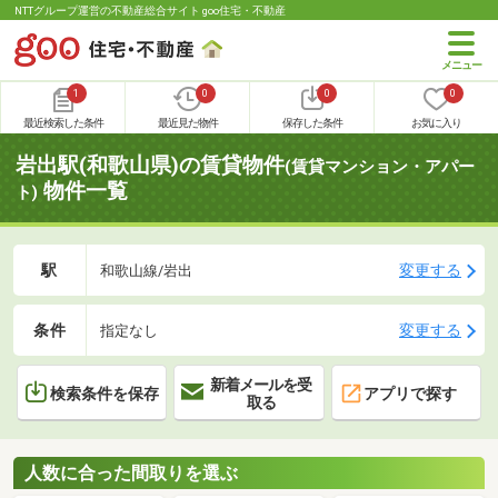
NTTグループ運営の不動産総合サイト goo住宅・不動産
1
0
0
0
最近検索した条件
最近見た物件
保存した条件
お気に入り
岩出駅(和歌山県)の賃貸物件
(賃貸マンション・アパー
物件一覧
ト)
駅
変更する
和歌山線/岩出
条件
変更する
指定なし
新着メールを受
検索条件を保存
アプリで探す
取る
人数に合った間取りを選ぶ