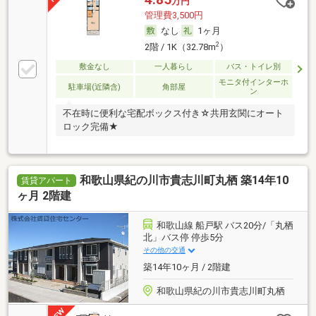
万円
管理費3,500円
なし
1ヶ月
2
2階 / 1K（32.78m
）
敷金なし
一人暮らし
バス・トイレ別
モニタ付インターホ
駐車場(近隣含)
角部屋
ン
不在時に便利な宅配ボックス付き☆共用玄関にオート
ロック完備★
和歌山県紀の川市貴志川町丸栖 築14年10
賃貸アパート
ヶ月 2階建
和歌山線 船戸駅 バス20分/「丸栖
北」バス停 停歩5分
その他の交通
築14年10ヶ月 / 2階建
和歌山県紀の川市貴志川町丸栖