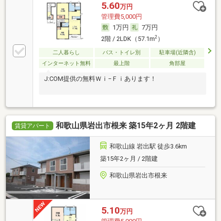
5.60
万円
管理費5,000円
1万円
7万円
2
2階 / 2LDK（57.1m
）
二人暮らし
バス・トイレ別
駐車場(近隣含)
インターネット無料
最上階
角部屋
J:COM提供の無料Ｗｉ−Ｆｉあります！
和歌山県岩出市根来 築15年2ヶ月 2階建
賃貸アパート
和歌山線 岩出駅 徒歩3.6km
築15年2ヶ月 / 2階建
和歌山県岩出市根来
5.10
万円