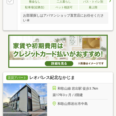
敷金なし
二人暮らし
バス・トイレ別
駐車場(近隣含)
ペット相談可
最上階
お部屋探しはアパマンショップ直営店にお任せくださ
い☆
レオパレス紀北なかじま
賃貸アパート
和歌山線 岩出駅 徒歩3.7km
築17年3ヶ月 / 2階建
和歌山県岩出市中島