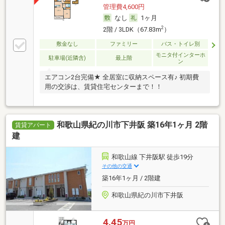
管理費4,600円
なし
1ヶ月
2
2階 / 3LDK（67.83m
）
敷金なし
ファミリー
バス・トイレ別
モニタ付インターホ
駐車場(近隣含)
最上階
ン
エアコン2台完備★ 全居室に収納スペース有♪ 初期費
用の交渉は、賃貸住宅センターまで！！
和歌山県紀の川市下井阪 築16年1ヶ月 2階
賃貸アパート
建
和歌山線 下井阪駅 徒歩19分
その他の交通
築16年1ヶ月 / 2階建
和歌山県紀の川市下井阪
4.45
万円