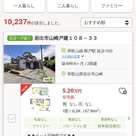
一人暮らし
二人暮らし
ファミリー
10,237
件
が該当しました。
岩出市山崎戸建１０８－３３
賃貸一戸建て
和歌山線 船戸駅 徒歩10分
その他の交通
築49年8ヶ月 / 2階建
和歌山県岩出市山崎
5.20
万円
管理費-
なし
なし
2
1階 / 3LDK（67.96m
）
礼金なし
敷金なし
更新料なし
ファミリー
バス・トイレ別
駐車場(近隣含)
★★ペット可物件です★★