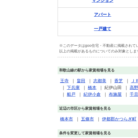
マンション
アパート
一戸建て
※このデータはgoo住宅・不動産に掲載され
以上の掲載があるものについてのみ対象としま
和歌山線の駅から家賃相場を見る
王寺
｜
畠田
｜
志都美
｜
香芝
｜
Ｊ
｜
下兵庫
｜
橋本
｜
紀伊山田
｜
高
｜
船戸
｜
紀伊小倉
｜
布施屋
｜
千
近辺の市区から家賃相場を見る
橋本市
｜
五條市
｜
伊都郡かつらぎ町
条件を変更して家賃相場を見る