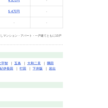
4.5万円
-
5.4万円
-
-
-
しマンション・アパート・一戸建てともに10戸
北宇智
｜
五条
｜
大和二見
｜
隅田
紀伊長田
｜
打田
｜
下井阪
｜
岩出