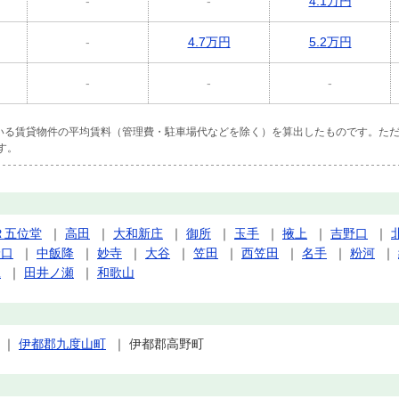
-
-
4.1万円
-
4.7万円
5.2万円
-
-
-
ている賃貸物件の平均賃料（管理費・駐車場代などを除く）を算出したものです。ただ
す。
Ｒ五位堂
｜
高田
｜
大和新庄
｜
御所
｜
玉手
｜
掖上
｜
吉野口
｜
野口
｜
中飯降
｜
妙寺
｜
大谷
｜
笠田
｜
西笠田
｜
名手
｜
粉河
｜
旦
｜
田井ノ瀬
｜
和歌山
｜
伊都郡九度山町
｜
伊都郡高野町