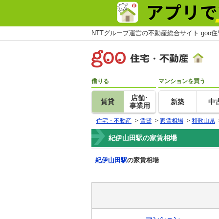
NTTグループ運営の不動産総合サイト goo
借りる
マンションを買う
店舗･
賃貸
新築
中
事業用
住宅・不動産
>
賃貸
>
家賃相場
>
和歌山県
紀伊山田駅の家賃相場
紀伊山田駅
の家賃相場