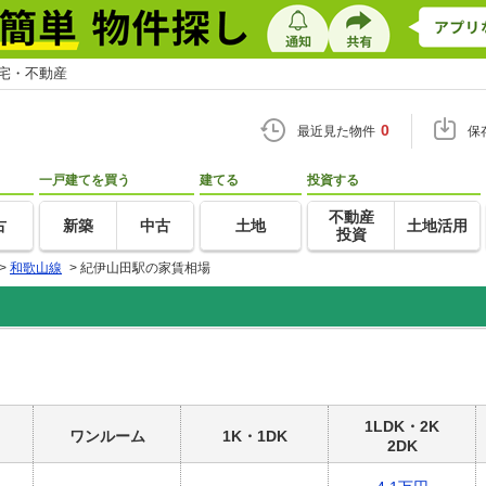
住宅・不動産
0
最近見た物件
保
一戸建てを買う
建てる
投資する
不動産
古
新築
中古
土地
土地活用
投資
>
和歌山線
>
紀伊山田駅の家賃相場
1LDK・2K
ワンルーム
1K・1DK
2DK