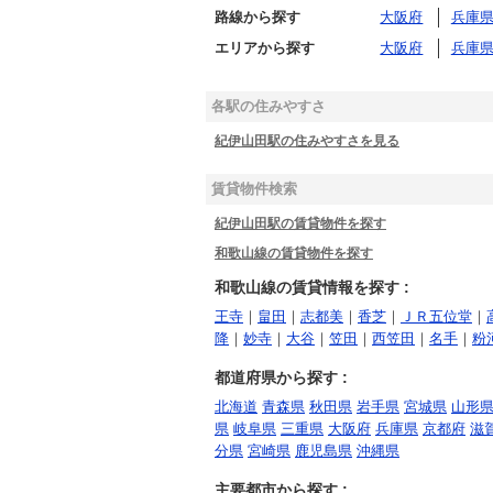
路線から探す
大阪府
兵庫
エリアから探す
大阪府
兵庫
各駅の住みやすさ
紀伊山田駅の住みやすさを見る
賃貸物件検索
紀伊山田駅の賃貸物件を探す
和歌山線の賃貸物件を探す
和歌山線の賃貸情報を探す :
王寺
｜
畠田
｜
志都美
｜
香芝
｜
ＪＲ五位堂
｜
降
｜
妙寺
｜
大谷
｜
笠田
｜
西笠田
｜
名手
｜
粉
都道府県から探す :
北海道
青森県
秋田県
岩手県
宮城県
山形
県
岐阜県
三重県
大阪府
兵庫県
京都府
滋
分県
宮崎県
鹿児島県
沖縄県
主要都市から探す :