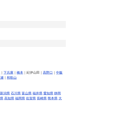
田
｜
下兵庫
｜
橋本
｜紀伊山田｜
高野口
｜
中飯
ノ瀬
｜
和歌山
新潟県
石川県
富山県
福井県
愛知県
静岡
県
高知県
福岡県
佐賀県
長崎県
熊本県
大