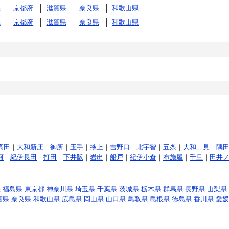
県
京都府
滋賀県
奈良県
和歌山県
県
京都府
滋賀県
奈良県
和歌山県
高田
｜
大和新庄
｜
御所
｜
玉手
｜
掖上
｜
吉野口
｜
北宇智
｜
五条
｜
大和二見
｜
隅
河
｜
紀伊長田
｜
打田
｜
下井阪
｜
岩出
｜
船戸
｜
紀伊小倉
｜
布施屋
｜
千旦
｜
田井
県
福島県
東京都
神奈川県
埼玉県
千葉県
茨城県
栃木県
群馬県
長野県
山梨県
賀県
奈良県
和歌山県
広島県
岡山県
山口県
鳥取県
島根県
徳島県
香川県
愛媛